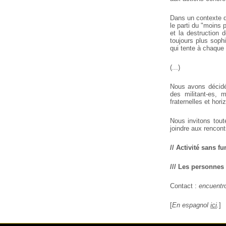
Dans un contexte d’
le parti du "moins 
et la destruction 
toujours plus soph
qui tente à chaque 
(...)
Nous avons décidé 
des militant-es, 
fraternelles et hori
Nous invitons tout
joindre aux rencont
// Activité sans fu
/// Les personnes
Contact :
encuent
[
En espagnol
ici
.
]