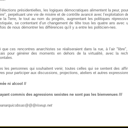
élections présidentielles, les logiques démocratiques alimentent la peur, po
pire", perpétuant une vie de misère et de contrôle avancé avec l’exploitation d
de la Terre, le tout au nom du progrès, augmentant les politiques répressiv
istiquée, se contentant d’un changement de tête tous les quatre ans avec
fois de nous démontrer les différences qu’il y a entre les politicien-nes.
que ces rencontres anarchistes se réaliseraient dans la rue, à l’air "libre",
mais pour générer des moments en dehors de la virtualité, avec la rech
zontales.
es les personnes qui souhaitent venir, toutes celles qui se sentent des affi
res pour participer aux discussions, projections, ateliers et autres expression
mée ni alcool //
 ayant commis des agressions sexistes ne sont pas les bienvenues ///
roanarquicobsas@@@riseup.net