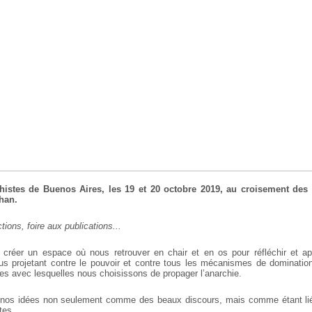
histes de Buenos Aires, les 19 et 20 octobre 2019, au croisement des 
ahan.
tions, foire aux publications...
créer un espace où nous retrouver en chair et en os pour réfléchir et app
nous projetant contre le pouvoir et contre tous les mécanismes de dominatio
mes avec lesquelles nous choisissons de propager l’anarchie.
os idées non seulement comme des beaux discours, mais comme étant liée
tes.