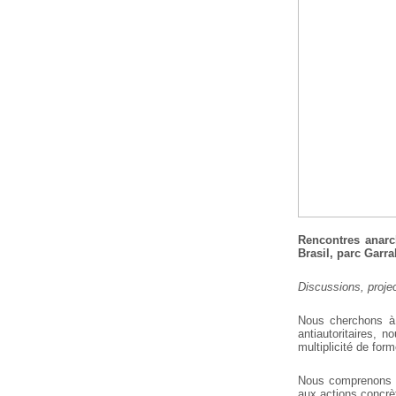
Rencontres anarc
Brasil, parc Garr
Discussions, projec
Nous cherchons à 
antiautoritaires, 
multiplicité de for
Nous comprenons n
aux actions concrè