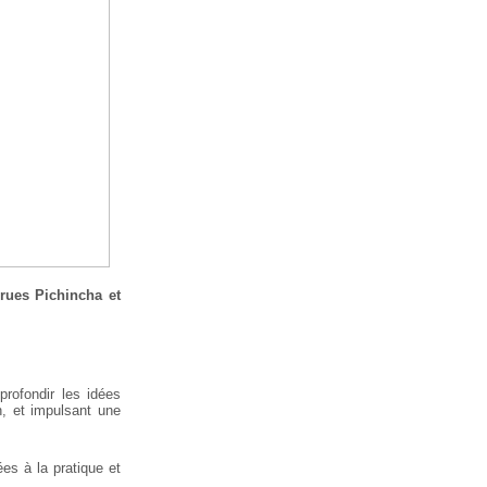
rues Pichincha et
rofondir les idées
n, et impulsant une
s à la pratique et