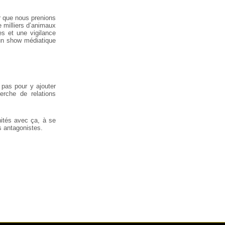
ur que nous prenions
e milliers d’animaux
es et une vigilance
 un show médiatique
 pas pour y ajouter
erche de relations
nités avec ça, à se
s antagonistes.