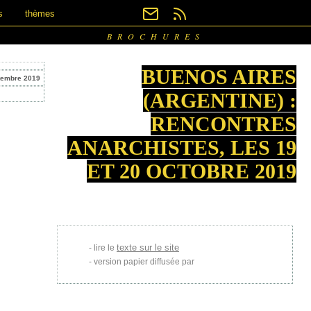
s
thèmes
BROCHURES
BUENOS AIRES
tembre 2019
(ARGENTINE) :
RENCONTRES
ANARCHISTES, LES 19
ET 20 OCTOBRE 2019
texte sur le site
lire le
version papier diffusée par