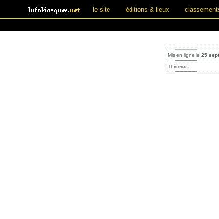
le site
éditions & lieux
classement
Mis en ligne le
25 sep
Thèmes :