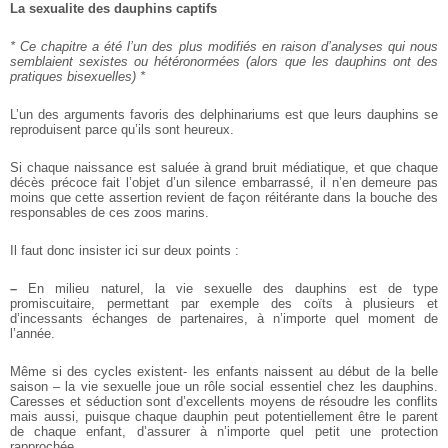
La sexualite des dauphins captifs
* Ce chapitre a été l’un des plus modifiés en raison d’analyses qui nous
semblaient sexistes ou hétéronormées (alors que les dauphins ont des
pratiques bisexuelles) *
L’un des arguments favoris des delphinariums est que leurs dauphins se
reproduisent parce qu’ils sont heureux.
Si chaque naissance est saluée à grand bruit médiatique, et que chaque
décès précoce fait l’objet d’un silence embarrassé, il n’en demeure pas
moins que cette assertion revient de façon réitérante dans la bouche des
responsables de ces zoos marins.
Il faut donc insister ici sur deux points :
–
En milieu naturel, la vie sexuelle des dauphins est de type
promiscuitaire, permettant par exemple des coïts à plusieurs et
d’incessants échanges de partenaires, à n’importe quel moment de
l’année.
Même si des cycles existent- les enfants naissent au début de la belle
saison – la vie sexuelle joue un rôle social essentiel chez les dauphins.
Caresses et séduction sont d’excellents moyens de résoudre les conflits
mais aussi, puisque chaque dauphin peut potentiellement être le parent
de chaque enfant, d’assurer à n’importe quel petit une protection
rapprochée.