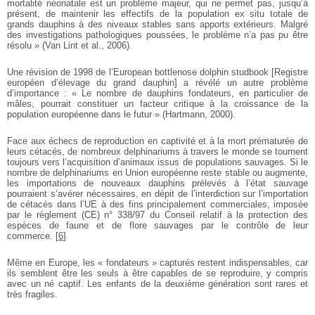
mortalité néonatale est un problème majeur, qui ne permet pas, jusqu’à
présent, de maintenir les effectifs de la population ex situ totale de
grands dauphins à des niveaux stables sans apports extérieurs. Malgré
des investigations pathologiques poussées, le problème n’a pas pu être
résolu » (Van Lint et al., 2006).
Une révision de 1998 de l’European bottlenose dolphin studbook [Registre
européen d’élevage du grand dauphin] a révélé un autre problème
d’importance :
« Le nombre de dauphins fondateurs, en particulier de
mâles, pourrait constituer un facteur critique à la croissance de la
population européenne dans le futur » (Hartmann, 2000).
Face aux échecs de reproduction en captivité et à la mort prématurée de
leurs cétacés, de nombreux delphinariums à travers le monde se tournent
toujours vers l’acquisition d’animaux issus de populations sauvages. Si le
nombre de delphinariums en Union européenne reste stable ou augmente,
les importations de nouveaux dauphins prélevés à l’état sauvage
pourraient s’avérer nécessaires, en dépit de l’interdiction sur l’importation
de cétacés dans l’UE à des fins principalement commerciales, imposée
par le règlement (CE) n° 338/97 du Conseil relatif à la protection des
espèces de faune et de flore sauvages par le contrôle de leur
commerce.
[
6
]
Même en Europe, les « fondateurs » capturés restent indispensables, car
ils semblent être les seuls à être capables de se reproduire, y compris
avec un né captif. Les enfants de la deuxième génération sont rares et
très fragiles.