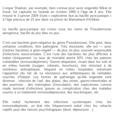
L’orque Sharkan, par exemple, bien connue pour avoir engendré Wikie et
Inouk, fut capturée en Islande en octobre 1989 à l’âge de 4 ans. Elle
mourut le 3 janvier 2009 d’une « septicémie due au bacille pyocyanique »
à l’âge précoce de 23 ans dans sa prison du Marineland d’Antibes.
Le bacille pyocyanique est connu sous les noms de Pseudomonas
aeruginosa, bacille du pus bleu ou pyo.
C’est une bactérie gram-négative du genre Pseudomonas. Elle peut, dans
certaines conditions, être pathogène. Très résistante, elle est — avec
d’autres bactéries à gram-négatif — de plus en plus souvent responsable
d’infections nosocomiales. C’est l’une des bactéries les plus difficiles à
traiter cliniquement. Le taux de mortalité atteint 50% chez les patients
vulnérables (immunodéprimés). Germe ubiquitaire, vivant dans les sols et
en milieu humide (nuages, robinets, bouchons), très résistant à de
nombreux antiseptiques, fréquent en milieu hospitalier, entraînant
l’apparition (du fait de sa résistance aux antibiotiques) de véritables
souches d’hôpital.
Les formes de pathologie qu’elle engendre sont
diverses : infection de l’œil, des plaies, des urines, gastro-intestinales et
des poumons , des méningites d’inoculation, des septicémies comme
stade terminal d’infections graves ou complication chez des malades
soumis à un traitement immunodépresseur, des leucémiques, etc.
Elle induit facilement des infections systémiques chez les
immunodéprimés, un état très fréquemment induit chez les cétacés
captifs pour des raisons psychologiques (deuil, dépression…)