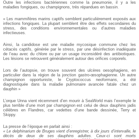
Outre les infections bactériennes comme la pneumonie, il y a les
maladies fongiques, ou champignons, très répandues en bassin.
« Les mammifères marins captifs semblent particulièrement exposés aux
infections fongiques. La plupart semblent être des effets secondaires du
stress, des conditions environnementales ou d’autres maladies
infectieuses.
Ainsi, la candidose est une maladie mycosique commune chez les
cétacés captifs, générée par le stress, par une désinfection inadéquate
de l’eau avec du chlore ou par un usage inconsidéré des antibiotiques.
Les lésions se retrouvent généralement autour des orifices corporels.
Lors de l’autopsie, on trouve souvent des ulcères oesophagiens, en
particulier dans la région de la jonction gastro-œsophagienne. Un autre
champignon opportuniste, le Cryptococcus neoformans, a été
diagnostiquée dans la maladie pulmonaire avancée fatale chez un
dauphin »
L’orque Unna vient récemment d’en mourir à SeaWorld mais l’exemple le
plus terrible d’une mort par champignon est celui de deux dauphins jadis
célèbres en Flandres, car vedettes d’une bande dessinée, Terry et
Skippy.
La presse de l’époque en parlait ainsi :
« Le delphinarium de Bruges vient d’enregistrer, à dix jours d’intervalle, le
décès de deux de ses dauphins adultes. Ceux-ci sont morts