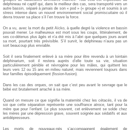
delphineau né captif qui, dans le meilleur des cas, sera transporté vers un
autre bassin, séparé à jamais de son « pod » (« groupe ») et soumis à un
stress intense dans un nouvel environnement social promiscuitaire où il
devra trouver sa place s’il l’en trouve la force.
On a vu, avec la mort du petit Aïcko, à quelle degré la violence en bassin
pouvait mener. Le malheureux est mort sous les coups, littéralement, de
ses co-détenus plus âgés et n’a été mis à l’abri que quelques jours avant
sa mort, pourtant très prévisible.
S’il survit, le delphineau n’aura pas un
sort beaucoup plus enviable.
Soit il sera finalement enlevé à sa mère pour être revendu à un lointain
delphinarium, soit il restera auprès d’elle toute sa vie, situation
particulièrement pénible et névrogène pour les mâles, qui quittent les
leurs vers 12 ou 15 ans en milieu naturel, mais reviennent toujours dans
leur familles épisodiquement (fission-fusion).
Dans les cas des orques, on sait que c’est peu avant le sevrage que le
bébé est brutalement arraché à sa mère.
Quand on mesure ce que signifie la maternité chez les cétacés, il va de
soi que cette séparation représente une souffrance atroce, tant pour la
mère que pour l’enfant. Le plus souvent, cet enlèvement se solde chez
les mères par une dépression grave, souvent soignée aux sédatifs et aux
antidépresseurs.
Les morts de nouveaux-nés s’accompagnent également de