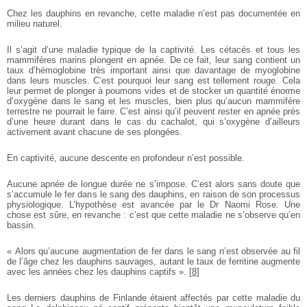
Chez les dauphins en revanche, cette maladie n’est pas documentée en
milieu naturel.
Il s’agit d’une maladie typique de la captivité. Les cétacés et tous les
mammifères marins plongent en apnée. De ce fait, leur sang contient un
taux d’hémoglobine très important ainsi que davantage de myoglobine
dans leurs muscles. C’est pourquoi leur sang est tellement rouge. Cela
leur permet de plonger à poumons vides et de stocker un quantité énorme
d’oxygène dans le sang et les muscles, bien plus qu’aucun mammifère
terrestre ne pourrait le faire. C’est ainsi qu’il peuvent rester en apnée près
d’une heure durant dans le cas du cachalot, qui s’oxygène d’ailleurs
activement avant chacune de ses plongées.
En captivité, aucune descente en profondeur n’est possible.
Aucune apnée de longue durée ne s’impose. C’est alors sans doute que
s’accumule le fer dans le sang des dauphins, en raison de son processus
physiologique. L’hypothèse est avancée par le Dr Naomi Rose. Une
chose est sûre, en revanche : c’est que cette maladie ne s’observe qu’en
bassin.
« Alors qu’aucune augmentation de fer dans le sang n’est observée au fil
de l’âge chez les dauphins sauvages, autant le taux de ferritine augmente
avec les années chez les dauphins captifs ».
[
8
]
Les derniers dauphins de Finlande étaient affectés par cette maladie du