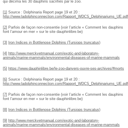
qui décima les 30 dauphins sacrifiés par le zoo.
[
1
]
Source : Dolphinaria Report page 19 et 20 :
http://www.ladolphinconnection.com/Rapport_WDCS_Delphinariums_UE.pdf
[
2
]
Parfois de façon non-consentie (voir l’article « Comment les dauphins
font l’amour en mer » sur le site dauphinlibre.be)
[
3
]
Iron Indices in Bottlenose Dolphins (Tursiops truncatus)
[
4
]
http://www.merckvetmanual.com/exotic-and-laboratory-
animals/marine-mammals/environmental-diseases-of-marine-mammals
[
5
]
https://www.dauphinlibre.be/le-zoo-danvers-ouvre-ses-archives/#morts
[
6
]
Source : Dolphinaria Report page 19 et 20 :
http://www.ladolphinconnection.com/Rapport_WDCS_Delphinariums_UE.pdf
[
7
]
Parfois de façon non-consentie (voir l’article « Comment les dauphins
font l’amour en mer » sur le site dauphinlibre.be)
[
8
]
Iron Indices in Bottlenose Dolphins (Tursiops truncatus)
[
9
]
http://www.merckvetmanual.com/exotic-and-laboratory-
animals/marine-mammals/environmental-diseases-of-marine-mammals