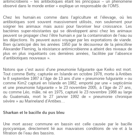
antimicrobiens – les antibiotiques étant les principaux – un phénomène
observé dans le monde entier » explique un responsable de l’OMS.
Chez les humain.es comme dans l’agriculture et l’élevage, où les
antibiotiques sont souvent massivement utilisés, non seulement pour
soigner les animaux mais aussi pour favoriser leur croissance. Les
bactéries super-résistantes qui se développent ainsi chez les animaux
peuvent se propager chez l’être humain.e par la contamination de l’eau ou
les déjections. Ils peuvent aussi voyager par les exportations de viande.
Bien qu’anticipé dès les années 1950 par le découvreur de la pénicilline
Alexander Fleming, la résistance antimicrobienne a atteint des niveaux de
plus en plus inquiétants ces dernières années, facilitée par l’absence
d’antibiotiques nouveaux ».
Notons que c’est aussi d’une pneumonie fulgurante que Keiko est mort.
Tout comme Betty, capturée en Islande en octobre 1978, morte à Antibes
le 8 septembre 1987 à l’âge de 13 ans d’une « pneumonie fulgurante » ou
comme Kim2 capturé en Islande en 1982, emporté par une « septicémie
et une pneumonie fulgurante » le 23 novembre 2005, à l’âge de 27 ans,
ou comme Léo, mâle, né en 1975, capturé le 23 novembre 1988 au large
du Guatemala, mort le 27 janvier 1992 de « pneumonie chronique
sévère » au Marineland d’Antibes…
Sharkan et le bacille du pus bleu
Une mort assez commune en bassin est celle causée par le bacille
pyocyanique, directement lié aux mauvaises conditions de vie et à la
filtration de l’eau des bassins.