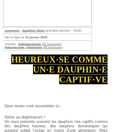
anonymes
,
dauphins libres
(première parution : 2018)
Mis en ligne le
14 janvier 2020
Thèmes :
Antinaturalisme
(15 brochures)
Antispécisme, véganisme
(35 brochures)
HEUREUX·SE COMME
UN·E DAUPHIN·E
CAPTIF·VE
Deux textes sont rassemblés ici :
Naître au delphinarium !
On nous présente souvent les dauphins nés captifs comme
des dauphins heureux, des dauphins domestiques qui
auraient oublié l’océan en moins d’une génération. Mais