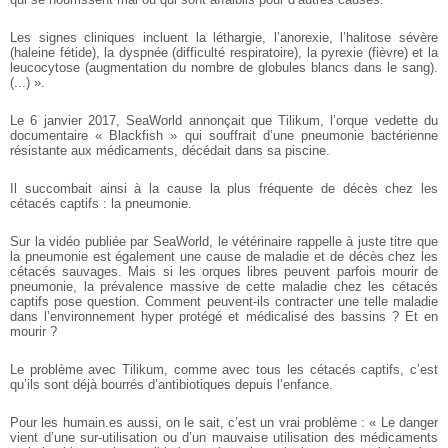
Les signes cliniques incluent la léthargie, l’anorexie, l’halitose sévère
(haleine fétide), la dyspnée (difficulté respiratoire), la pyrexie (fièvre) et la
leucocytose (augmentation du nombre de globules blancs dans le sang).
(...) ».
Le 6 janvier 2017, SeaWorld annonçait que Tilikum, l’orque vedette du
documentaire « Blackfish » qui souffrait d’une pneumonie bactérienne
résistante aux médicaments, décédait dans sa piscine.
Il succombait ainsi à la cause la plus fréquente de décès chez les
cétacés captifs : la pneumonie.
Sur la vidéo publiée par SeaWorld, le vétérinaire rappelle à juste titre que
la pneumonie est également une cause de maladie et de décès chez les
cétacés sauvages. Mais si les orques libres peuvent parfois mourir de
pneumonie, la prévalence massive de cette maladie chez les cétacés
captifs pose question. Comment peuvent-ils contracter une telle maladie
dans l’environnement hyper protégé et médicalisé des bassins ? Et en
mourir ?
Le problème avec Tilikum, comme avec tous les cétacés captifs, c’est
qu’ils sont déjà bourrés d’antibiotiques depuis l’enfance.
Pour les humain.es aussi, on le sait, c’est un vrai problème :
« Le danger
vient d’une sur-utilisation ou d’un mauvaise utilisation des médicaments