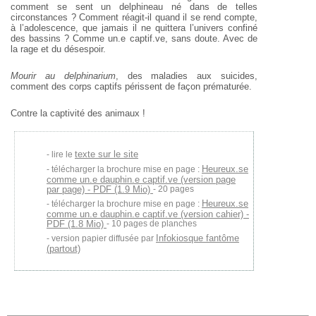
comment se sent un delphineau né dans de telles
circonstances ? Comment réagit-il quand il se rend compte,
à l’adolescence, que jamais il ne quittera l’univers confiné
des bassins ? Comme un.e captif.ve, sans doute.
Avec de
la rage et du désespoir.
Mourir au delphinarium
, des maladies aux suicides,
comment des corps captifs périssent de façon prématurée.
Contre la captivité des animaux !
texte sur le site
lire le
Heureux.se
télécharger la brochure mise en page :
comme un.e dauphin.e captif.ve (version page
par page) - PDF (1.9 Mio)
- 20 pages
Heureux.se
télécharger la brochure mise en page :
comme un.e dauphin.e captif.ve (version cahier) -
PDF (1.8 Mio)
- 10 pages de planches
Infokiosque fantôme
version papier diffusée par
(partout)