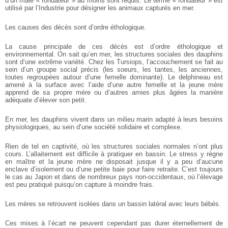
d’un mâle « fondateur » au moins sont requis. Le terme « fondateur » est
utilisé par l’Industrie pour désigner les animaux capturés en mer.
Les causes des décès sont d’ordre éthologique.
La cause principale de ces décès est d’ordre éthologique et
environnemental.
On sait qu’en mer, les structures sociales des dauphins
sont d’une extrême variété. Chez les Tursiops, l’accouchement se fait au
sein d’un groupe social précis (les soeurs, les tantes, les anciennes,
toutes regroupées autour d’une femelle dominante). Le delphineau est
amené à la surface avec l’aide d’une autre femelle et la jeune mère
apprend de sa propre mère ou d’autres amies plus âgées la manière
adéquate d’élever son petit.
En mer, les dauphins vivent dans un milieu marin adapté à leurs besoins
physiologiques, au sein d’une société solidaire et complexe.
Rien de tel en captivité, où les structures sociales normales n’ont plus
cours.
L’allaitement est difficile à pratiquer en bassin. Le stress y règne
en maître et la jeune mère ne disposait jusque il y a peu d’aucune
enclave d’isolement ou d’une petite baie pour faire retraite. C’est toujours
le cas au Japon et dans de nombreux pays non-occidentaux, où l’élevage
est peu pratiqué puisqu’on capture à moindre frais.
Les mères se retrouvent isolées dans un bassin latéral avec leurs bébés.
Ces mises à l’écart ne peuvent cependant pas durer éternellement de