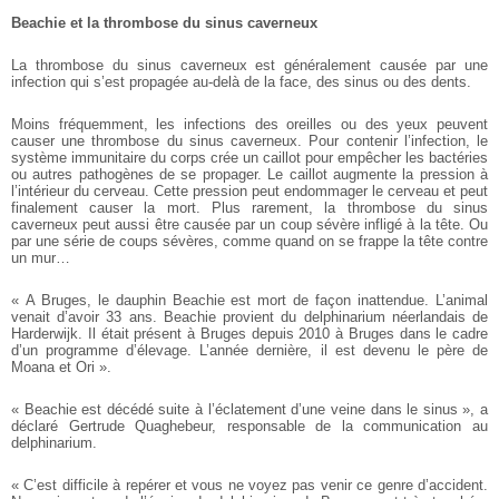
Beachie et la thrombose du sinus caverneux
La thrombose du sinus caverneux est généralement causée par une
infection qui s’est propagée au-delà de la face, des sinus ou des dents.
Moins fréquemment, les infections des oreilles ou des yeux peuvent
causer une thrombose du sinus caverneux. Pour contenir l’infection, le
système immunitaire du corps crée un caillot pour empêcher les bactéries
ou autres pathogènes de se propager. Le caillot augmente la pression à
l’intérieur du cerveau.
Cette pression peut endommager le cerveau et peut
finalement causer la mort. Plus rarement, la thrombose du sinus
caverneux peut aussi être causée par un coup sévère infligé à la tête. Ou
par une série de coups sévères, comme quand on se frappe la tête contre
un mur…
« A Bruges, le dauphin Beachie est mort de façon inattendue. L’animal
venait d’avoir 33 ans. Beachie provient du delphinarium néerlandais de
Harderwijk. Il était présent à Bruges depuis 2010 à Bruges dans le cadre
d’un programme d’élevage. L’année dernière, il est devenu le père de
Moana et Ori ».
« Beachie est décédé suite à l’éclatement d’une veine dans le sinus », a
déclaré Gertrude Quaghebeur, responsable de la communication au
delphinarium.
« C’est difficile à repérer et vous ne voyez pas venir ce genre d’accident.