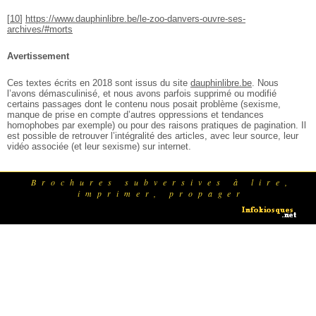
[
10
]
https://www.dauphinlibre.be/le-zoo-danvers-ouvre-ses-
archives/#morts
Avertissement
Ces textes écrits en 2018 sont issus du site
dauphinlibre.be
. Nous
l’avons démasculinisé, et nous avons parfois supprimé ou modifié
certains passages dont le contenu nous posait problème (sexisme,
manque de prise en compte d’autres oppressions et tendances
homophobes par exemple) ou pour des raisons pratiques de pagination. Il
est possible de retrouver l’intégralité des articles, avec leur source, leur
vidéo associée (et leur sexisme) sur internet.
Brochures subversives à lire,
imprimer, propager