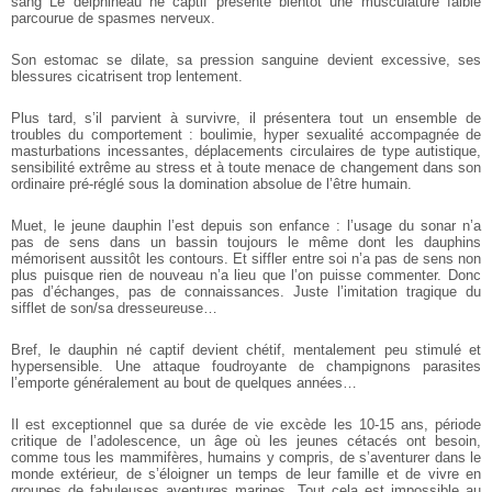
sang
Le delphineau né captif présente bientôt une musculature faible
parcourue de spasmes nerveux.
Son estomac se dilate, sa pression sanguine devient excessive, ses
blessures cicatrisent trop lentement.
Plus tard, s’il parvient à survivre, il présentera tout un ensemble de
troubles du comportement : boulimie, hyper sexualité accompagnée de
masturbations incessantes, déplacements circulaires de type autistique,
sensibilité extrême au stress et à toute menace de changement dans son
ordinaire pré-réglé sous la domination absolue de l’être humain.
Muet, le jeune dauphin l’est depuis son enfance : l’usage du sonar n’a
pas de sens dans un bassin toujours le même dont les dauphins
mémorisent aussitôt les contours. Et siffler entre soi n’a pas de sens non
plus puisque rien de nouveau n’a lieu que l’on puisse commenter. Donc
pas d’échanges, pas de connaissances. Juste l’imitation tragique du
sifflet de son/sa dresseureuse…
Bref, le dauphin né captif devient chétif, mentalement peu stimulé et
hypersensible. Une attaque foudroyante de champignons parasites
l’emporte généralement au bout de quelques années…
Il est exceptionnel que sa durée de vie excède les 10-15 ans, période
critique de l’adolescence, un âge où les jeunes cétacés ont besoin,
comme tous les mammifères, humains y compris, de s’aventurer dans le
monde extérieur, de s’éloigner un temps de leur famille et de vivre en
groupes de fabuleuses aventures marines. Tout cela est impossible au