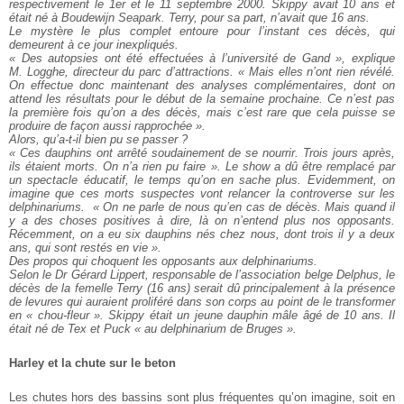
respectivement le 1er et le 11 septembre 2000. Skippy avait 10 ans et
était né à Boudewijn Seapark. Terry, pour sa part, n’avait que 16 ans.
Le mystère le plus complet entoure pour l’instant ces décès, qui
demeurent à ce jour inexpliqués.
« Des autopsies ont été effectuées à l’université de Gand », explique
M. Logghe, directeur du parc d’attractions. « Mais elles n’ont rien révélé.
On effectue donc maintenant des analyses complémentaires, dont on
attend les résultats pour le début de la semaine prochaine. Ce n’est pas
la première fois qu’on a des décès, mais c’est rare que cela puisse se
produire de façon aussi rapprochée ».
Alors, qu’a-t-il bien pu se passer ?
« Ces dauphins ont arrêté soudainement de se nourrir. Trois jours après,
ils étaient morts. On n’a rien pu faire ». Le show a dû être remplacé par
un spectacle éducatif, le temps qu’on en sache plus. Evidemment, on
imagine que ces morts suspectes vont relancer la controverse sur les
delphinariums.
« On ne parle de nous qu’en cas de décès. Mais quand il
y a des choses positives à dire, là on n’entend plus nos opposants.
Récemment, on a eu six dauphins nés chez nous, dont trois il y a deux
ans, qui sont restés en vie ».
Des propos qui choquent les opposants aux delphinariums.
Selon le Dr Gérard Lippert, responsable de l’association belge Delphus, le
décès de la femelle Terry (16 ans) serait dû principalement à la présence
de levures qui auraient proliféré dans son corps au point de le transformer
en « chou-fleur ». Skippy était un jeune dauphin mâle âgé de 10 ans. Il
était né de Tex et Puck « au delphinarium de Bruges ».
Harley et la chute sur le beton
Les chutes hors des bassins sont plus fréquentes qu’on imagine, soit en