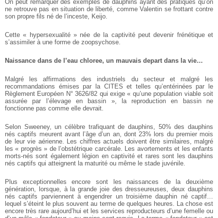
On peut remarquer des exemples de dauphins ayant des pratiques qu’on
ne retrouve pas en situation de liberté, comme Valentin se frottant contre
son propre fils né de l’inceste, Keijo.
Cette « hypersexualité » née de la captivité peut devenir frénétique et
s’assimiler à une forme de zoopsychose.
Naissance dans de l’eau chloree, un mauvais depart dans la vie…
Malgré les affirmations des industriels du secteur et malgré les
recommandations émises par la CITES et telles qu’entérinées par le
Règlement Européen N° 3626/82 qui exige « qu’une population viable soit
assurée par l’élevage en bassin », la reproduction en bassin ne
fonctionne pas comme elle devrait.
Selon Sweeney, un célèbre trafiquant de dauphins, 50% des dauphins
nés captifs meurent avant l’âge d’un an, dont 23% lors du premier mois
de leur vie aérienne.
Les chiffres actuels doivent être similaires, malgré
les « progrès » de l’obstétrique carcérale. Les avortements et les enfants
morts-nés sont également légion en captivité et rares sont les dauphins
nés captifs qui atteignent la maturité ou même le stade juvénile.
Plus exceptionnelles encore sont les naissances de la deuxième
génération, lorsque, à la grande joie des dresseureuses, deux dauphins
nés captifs parviennent à engendrer un troisième dauphin né captif…
lequel s’éteint le plus souvent au terme de quelques heures. La chose est
encore très rare aujourd’hui et les services reproducteurs d’une femelle ou