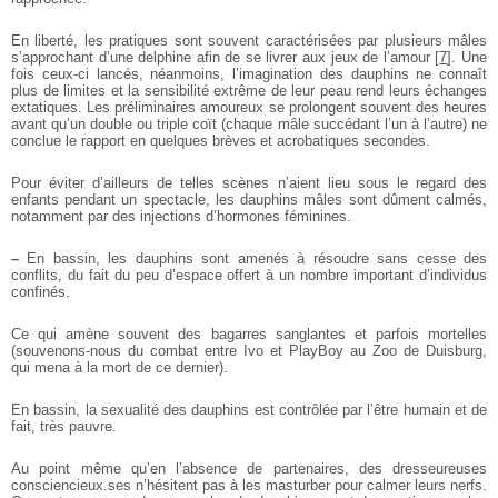
En liberté, les pratiques sont souvent caractérisées par plusieurs mâles
s’approchant d’une delphine afin de se livrer aux jeux de l’amour
[
7
]
. Une
fois ceux-ci lancés, néanmoins, l’imagination des dauphins ne connaît
plus de limites et la sensibilité extrême de leur peau rend leurs échanges
extatiques. Les préliminaires amoureux se prolongent souvent des heures
avant qu’un double ou triple coït (chaque mâle succédant l’un à l’autre) ne
conclue le rapport en quelques brèves et acrobatiques secondes.
Pour éviter d’ailleurs de telles scènes n’aient lieu sous le regard des
enfants pendant un spectacle, les dauphins mâles sont dûment calmés,
notamment par des injections d’hormones féminines.
–
En bassin, les dauphins sont amenés à résoudre sans cesse des
conflits, du fait du peu d’espace offert à un nombre important d’individus
confinés.
Ce qui amène souvent des bagarres sanglantes et parfois mortelles
(souvenons-nous du combat entre Ivo et PlayBoy au Zoo de Duisburg,
qui mena à la mort de ce dernier).
En bassin, la sexualité des dauphins est contrôlée par l’être humain et de
fait, très pauvre.
Au point même qu’en l’absence de partenaires, des dresseureuses
consciencieux.ses n’hésitent pas à les masturber pour calmer leurs nerfs.