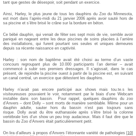
tant que gestes de désespoir, soit pendant un exercice.
Ainsi, Harley, le plus jeune de tous les dauphins du Zoo du Minnesota,
est mort dans l’après-midi du 21 janvier 2006 après avoir sauté hors de
sa piscine et s’être brisé le crâne sur la bordure en béton.
Ce bébé dauphin, qui venait de fêter ses sept mois de vie, semble avoir
paniqué en nageant entre les deux piscines de soins placées à l’arrière
des installations, qui furent pourtant ses seules et uniques demeures
depuis sa récente naissance en captivité.
Harley : son nom de baptême avait été choisi au terme d’un vaste
concours regroupant plus de 10.000 participants l’an dernier – avait
commencé à subir ses premiers dressages. Il s’agissait, dans le cas
présent, de rejoindre la piscine ouest à partir de la piscine est, en suivant
un canal central, un exercice que détestent les dauphins.
Harley n’avait pas encore participé aux shows mais tou.te.s les
visiteureuses pouvaient le voir, notamment par le biais d’une Webcam
installée dans son bassin.
Pour rappel, quelques dauphins du zoo
d’Anvers – dont Dolly – sont morts de manière semblable. Même pour un
dauphin adulte, sauter hors du bassin n’est pas toujours sans
risque. Dolly avait du être euthanasiée après s’être brisé la colonne
vertébrale lors d’un show un peu trop audacieux. Mais il faut dire que le
bassin du Zoo d’Anvers était particulièrement petit.
On lira d’ailleurs à propos d’Anvers l’étonnante variété de pathologies
[
10
]