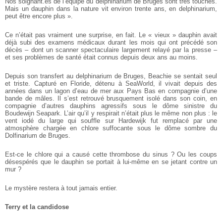
Nos soignant.es de l’équipe du delphinarium de Bruges sont très touchés.
Mais un dauphin dans la nature vit environ trente ans, en delphinarium,
peut être encore plus ».
Ce n’était pas vraiment une surprise, en fait. Le « vieux » dauphin avait
déjà subi des examens médicaux durant les mois qui ont précédé son
décès – dont un scanner spectaculaire largement relayé par la presse –
et ses problèmes de santé était connus depuis deux ans au moins.
Depuis son transfert au delphinarium de Bruges, Beachie se sentait seul
et triste. Capturé en Floride, détenu à SeaWorld, il vivait depuis des
années dans un lagon d’eau de mer aux Pays Bas en compagnie d’une
bande de mâles. Il s’est retrouvé brusquement isolé dans son coin, en
compagnie d’autres dauphins agressifs sous le dôme sinistre du
Boudewijn Seapark. L’air qu’il y respirait n’était plus le même non plus : le
vent iodé du large qui souffle sur Hardewijk fut remplacé par une
atmosphère chargée en chlore suffocante sous le dôme sombre du
Dolfinarium de Bruges.
Est-ce le chlore qui a causé cette thrombose du sinus ? Ou les coups
désespérés que le dauphin se portait à lui-même en se jetant contre un
mur ?
Le mystère restera à tout jamais entier.
Terry et la candidose