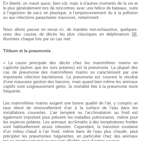
En liberté, on meurt aussi, bien sûr, mais à d’autres moments de la vie et
le plus généralement lors de rencontres avec une hélice de bateaux, suite
à l’ingestion de sacs en plastique, à l’empoisonnement du à la pollution
ou aux infections parasitaires massives, notamment.
Nous allons passer en revue ici, de manière non-exhaustive, quelques-
unes des causes de décès les plus classiques en delphinarium
[
9
]
,
illustrées chaque fois par un cas réel.
Tilikum et la pneumonie
« La cause principale des décès chez les mammifères marins en
captivité (autres que les ours polaires) est la pneumonie. La plupart des
cas de pneumonie des mammifères marins se caractérisent par une
importante infection bactérienne.
La pneumonie est souvent le résultat
d’une mauvaise gestion des bassins, mais quand bien même les animaux
captifs sont soigneusement gérés, la mortalité liée à la pneumonie reste
fréquente.
Les mammifères marins exigent une bonne qualité de l’air, y compris un
taux élevé de renouvellement d’air à la surface de l’eau dans les
installations couvertes. L’air tempéré ou l’acclimatation au froid est
également important pour prévenir les maladies pulmonaires, même pour
les espèces polaires. Les animaux acclimatés à des températures froides
sont habituellement assez robustes. Cependant, la transition soudaine
d’un milieu chaud à l’air froid, même dans de l’eau plus chaude, peut
précipiter les pneumonies fulgurantes, en particulier chez des animaux
qui se nourrissent mal ou qui sont affaiblis pour d’autres causes.