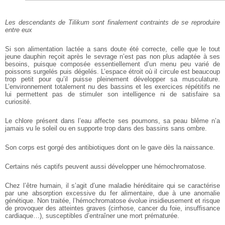
Les descendants de Tilikum sont finalement contraints de se reproduire
entre eux
Si son alimentation lactée a sans doute été correcte, celle que le tout
jeune dauphin reçoit après le sevrage n’est pas non plus adaptée à ses
besoins, puisque composée essentiellement d’un menu peu varié de
poissons surgelés puis dégelés.
L’espace étroit où il circule est beaucoup
trop petit pour qu’il puisse pleinement développer sa musculature.
L’environnement totalement nu des bassins et les exercices répétitifs ne
lui permettent pas de stimuler son intelligence ni de satisfaire sa
curiosité.
Le chlore présent dans l’eau affecte ses poumons, sa peau blême n’a
jamais vu le soleil ou en supporte trop dans des bassins sans ombre.
Son corps est gorgé des antibiotiques dont on le gave dès la naissance.
Certains nés captifs peuvent aussi développer une hémochromatose.
Chez l’être humain, il s’agit d’une maladie héréditaire qui se caractérise
par une absorption excessive du fer alimentaire, due à une anomalie
génétique. Non traitée, l’hémochromatose évolue insidieusement et risque
de provoquer des atteintes graves (cirrhose, cancer du foie, insuffisance
cardiaque…), susceptibles d’entraîner une mort prématurée.