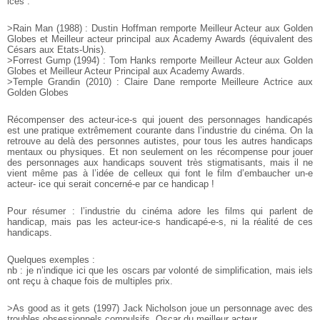
ices :
>Rain Man (1988) : Dustin Hoffman remporte Meilleur Acteur aux Golden
Globes et Meilleur acteur principal aux Academy Awards (équivalent des
Césars aux Etats-Unis).
>Forrest Gump (1994) : Tom Hanks remporte Meilleur Acteur aux Golden
Globes et Meilleur Acteur Principal aux Academy Awards.
>Temple Grandin (2010) : Claire Dane remporte Meilleure Actrice aux
Golden Globes
Récompenser des acteur-ice-s qui jouent des personnages handicapés
est une pratique extrêmement courante dans l’industrie du cinéma. On la
retrouve au delà des personnes autistes, pour tous les autres handicaps
mentaux ou physiques. Et non seulement on les récompense pour jouer
des personnages aux handicaps souvent très stigmatisants, mais il ne
vient même pas à l’idée de celleux qui font le film d’embaucher un-e
acteur- ice qui serait concerné-e par ce handicap !
Pour résumer : l’industrie du cinéma adore les films qui parlent de
handicap, mais pas les acteur-ice-s handicapé-e-s, ni la réalité de ces
handicaps.
Quelques exemples :
nb : je n’indique ici que les oscars par volonté de simplification, mais iels
ont reçu à chaque fois de multiples prix.
>As good as it gets (1997) Jack Nicholson joue un personnage avec des
troubles obsessionnels compulsifs. Oscar du meilleur acteur.