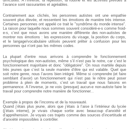
difficultés. A l’inverse, la répétition, la routine et les activités prévues à
l’avance sont rassurantes et agréables.
Contrairement aux clichés, les personnes autistes ont une empathie
souvent plus élevée, et ressentent les émotions de manière très intense.
Certaines personnes ont appelé ce trait le "syndrôme du monde intense".
La raison pour laquelle nous sommes souvent considéré-e-s comme froid-
e-s, c’est que nous avons une manière différente des non-autistes de
montrer nos émotions : les expressions du visage, la position du corps,
et le langage/vocabulaire utilisés peuvent prêter à confusion pour les
personnes qui n’ont pas les mêmes codes.
La plupart d’entre nous arrivons à comprendre le fonctionnement
psychologique des non-autistes, même s’il n’est pas le notre, car c’est le
fonctionnement majoritaire et donc "obligatoire". On nous martèle depuis
très jeunes que c’est la seule manière d’être qui est valable. Quel que
soit notre genre, nous l’avons bien intégré. Même si comprendre (et faire
semblant d’avoir) un fonctionnement qui n’est pas le nôtre peut poser
problème à plein de moments, c’est un travail que nous faisons en
permanence. A l’inverse, je ne vois (presque) aucun-e non-autiste faire le
travail pour comprendre notre manière de fonctionner...
Exemple à propos de l’inconnu et de la nouveauté.
Quand j’étais plus jeune, alors que j’étais à l’aise à l’intérieur du lycée
(j’étais interne), je vivais chaque sortie avec beaucoup d’anxiété et
d’appréhension. Je voyais ces trajets comme des sources d’incertitude et
d’anxiété impossibles à contrôler.