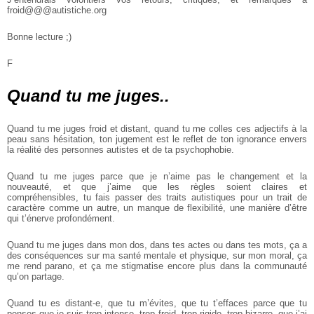
froid@@@autistiche.org
Bonne lecture ;)
F
Quand tu me juges..
Quand tu me juges froid et distant, quand tu me colles ces adjectifs à la
peau sans hésitation, ton jugement est le reflet de ton ignorance envers
la réalité des personnes autistes et de ta psychophobie.
Quand tu me juges parce que je n’aime pas le changement et la
nouveauté, et que j’aime que les règles soient claires et
compréhensibles, tu fais passer des traits autistiques pour un trait de
caractère comme un autre, un manque de flexibilité, une manière d’être
qui t’énerve profondément.
Quand tu me juges dans mon dos, dans tes actes ou dans tes mots, ça a
des conséquences sur ma santé mentale et physique, sur mon moral, ça
me rend parano, et ça me stigmatise encore plus dans la communauté
qu’on partage.
Quand tu es distant-e, que tu m’évites, que tu t’effaces parce que tu
penses que je suis trop intense, trop froid, trop rigide, trop bizarre, que j’ai