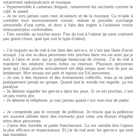
notamment radio/podcasts et musique.
–
Hypersensible à certaines drogues, notamment les excitants comme le
café, le speed.
–
Je ne sors jamais sans mes écouteurs et de la musique. Ca m’aide à
contrôler mon environnement sonore, réduire la possible surcharge
sensorielle d’une sortie, et donc à faire des trajets à l’extérieur moins
stressants/plus confortables.
–
Très sensible au toucher aussi. Pas du tout à l’odorat (je sens vraiment
pas grand chose, quel que soit le type d’odeur)
–
J’ai toujours eu du mal à me faire des ami-e-s, et c’est pas faute d’avoir
essayé. J’ai une ou deux personnes très proches dans ma vie avec qui je
suis à l’aise et avec qui je partage beaucoup de choses. J’ai du mal à
maintenir les relations moins fortes ou intenses. Plusieurs personnes
avec qui j’étais proche amicalement ont déjà rompu avec moi du jour au
lendemain. Mon réseau est petit et repose sur 5-6 personnes.
–
Je vais à des réunions et des évènements collectifs, mais je ne parle
pratiquement jamais en groupe. Quand tout le monde me regarde, ça me
paralyse.
–
Je déteste regarder les gen-te-s dans les yeux. Si on est proches, c’est
un peu moins pire.
–
Je déteste le téléphone, je sais jamais quand c’est mon tour de parler.
–
Je comprends pas le concept de politesse. Je trouve que la politesse
est souvent utilisée dans des moments pour créer une illusion d’égalité
entre deux personnes.
–
J’aime être honnête et parler franchement. Ca me semble être l’option
la plus efficace et respectueuse. Et j’ai du mal avec les gen-te-s qui sont
pas honnêtes.