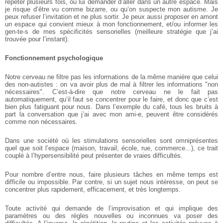
répéter plusieurs fois, ou lui demander d’aller dans un autre espace. Mais
je risque d’être vu comme bizarre, ou qu’on suspecte mon autisme. Je
peux refuser l’invitation et ne plus sortir. Je peux aussi proposer en amont
un espace qui convient mieux à mon fonctionnement, et/ou informer les
gen-te-s de mes spécificités sensorielles (meilleure stratégie que j’ai
trouvée pour l’instant).
Fonctionnement psychologique
Notre cerveau ne filtre pas les informations de la même manière que celui
des non-autistes : on va avoir plus de mal à filtrer les informations "non
nécessaires". C’est-à-dire que notre cerveau ne le fait pas
automatiquement, qu’il faut se concentrer pour le faire, et donc que c’est
bien plus fatiguant pour nous. Dans l’exemple du café, tous les bruits à
part la conversation que j’ai avec mon ami-e, peuvent être considérés
comme non nécessaires.
Dans une société où les stimulations sensorielles sont omniprésentes
quel que soit l’espace (maison, travail, école, rue, commerce...), ce trait
couplé à l’hypersensibilité peut présenter de vraies difficultés.
Pour nombre d’entre nous, faire plusieurs tâches en même temps est
difficile ou impossible. Par contre, si un sujet nous intéresse, on peut se
concentrer plus rapidement, efficacement, et très longtemps.
Toute activité qui demande de l’improvisation et qui implique des
paramètres ou des règles nouvelles ou inconnues va poser des