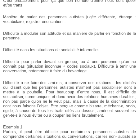
C’est probablement pour ça que bon nombre d’entre nous sont queer
et/ou trans.
Manière de parler des personnes autistes jugée différente, étrange :
vocabulaire, registre, énonciation...
Difficulté à moduler son attitude et sa manière de parler en fonction de la
personne.
Difficulté dans les situations de sociabilité informelles.
Difficulté pour parler devant un groupe, ou à une personne qu’on ne
connaît pas (situation inconnue + codes sociaux). Difficulté à tenir une
conversation, notamment à faire du bavardage.
Difficulté à se faire des ami-e-s, à conserver des relations : les clichés
qui disent que les personnes autistes n’aiment pas sociabiliser sont à
mettre à la poubelle. Pour beaucoup d’entre nous, il est difficile de
sociabiliser, communiquer, et donc avoir des relations humaines durables,
non pas parce qu’on ne le veut pas, mais à cause de la discrimination
dont nous faisons l’objet. Etre perçu-e comme bizarre, méchant-e, snob,
rigide, à cause de tous les traits cités au dessus, amènent souvent les
gen-te-s à nous éviter ou à couper les liens brutalement.
Exemple 1.
Parfois, il peut être difficile pour certain-e-s personnes autistes de
comprendre certaines situations ou conversations, car les non- autiste se