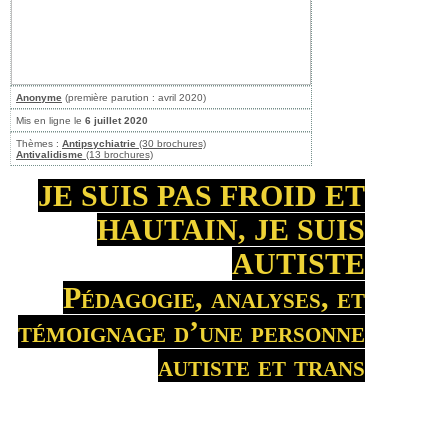
Anonyme
(première parution : avril 2020)
Mis en ligne le
6 juillet 2020
Thèmes :
Antipsychiatrie
(30 brochures)
Antivalidisme
(13 brochures)
JE SUIS PAS FROID ET
HAUTAIN, JE SUIS
AUTISTE
Pédagogie, analyses, et
témoignage d’une personne
autiste et trans