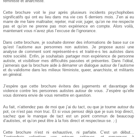
féministe et anarchiste.
Cette brochure voit le jour après plusieurs incidents psychophobes
significatifs qui ont eu lieu dans ma vie ces 6 derniers mois. J’en ai eu
marre de me faire maltraiter, rejeter, mal voir, juger, qu’on ne me respecte
pas et qu’on ne prenne pas mon expérience en compte. Alors voilà,
maintenant vous n’avez plus l’excuse de l’ignorance.
Dans cette brochure, je souhaite donner des informations de base sur ce
qu’est l’autisme aux personnes non autistes. Je propose aussi une
analyse de comment sont représenté-e-s et traité-e-s les autistes dans
notre société. Enfin, je souhaitais partager mon expérience de personne
autiste, et visibiliser mes difficultés passées et présentes. Dans l’idéal,
j’aimerais que la brochure aide à démarrer un dialogue autour de l’autisme
et du validisme dans les milieux féministe, queer, anarchiste, et militants
en général.
J’espère que cette brochure évitera des jugements et davantage de
violence contre les personnes autistes autour de vous. J’espère qu’elle
vous donnera envie de vous remettre en question.
Au fait, n’attendez pas de moi que j’ai du tact, ou que je tourne autour du
pot, ce n’est pas mon truc. Et si vous pensez déjà que je suis trop direct,
sachez que le manque de tact est un point commun de beaucoup
d’autistes, et qu’on peut être à la fois direct et respecteux-se. ;-)
Cette brochure n’est ni exhaustive, ni parfaite. C’est un début...
J’entendrais volontiers vos retours, critiques, et remarques à