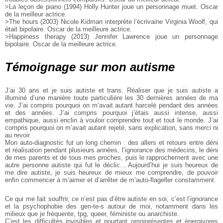
>La leçon de piano (1994) Holly Hunter joue un personnage muet. Oscar
de la meilleur actrice.
>The hours (2003) Nicole Kidman interprète l’écrivaine Virginia Woolf, qui
était bipolaire. Oscar de la meilleure actrice.
>Happiness therapy (2013) Jennifer Lawrence joue un personnage
bipolaire. Oscar de la meilleure actrice.
Témoignage sur mon autisme
J’ai 30 ans et je suis autiste et trans. Réaliser que je suis autiste a
illuminé d’une manière toute particulière les 30 dernières années de ma
vie. J’ai compris pourquoi on m’avait autant harcelé pendant des années
et des années. J’ai compris pourquoi j’étais aussi intense, aussi
empathique, aussi enclin à vouloir comprendre tout et tout le monde. J’ai
compris pourquoi on m’avait autant rejeté, sans explication, sans merci ni
au revoir.
Mon auto-diagnostic fut un long chemin : des allers et retours entre déni
et réalisation pendant plusieurs années, l’ignorance des médecins, le déni
de mes parents et de tous mes proches, puis le rapprochement avec une
autre personne autiste qui fut le déclic... Aujourd’hui je suis heureux de
me dire autiste, je suis heureux de mieux me comprendre, de pouvoir
enfin commencer à m’aimer et d’arrêter de m’auto-flageller constamment.
Ce qui me fait souffrir, ce n’est pas d’être autiste en soi, c’est l’ignorance
et la psychophobie des gen-te-s autour de moi, notamment dans les
milieux que je fréquente, tpg, queer, féministe ou anarchiste.
C’est les difficultés invisibles et pourtant omniprésentes et énergivores