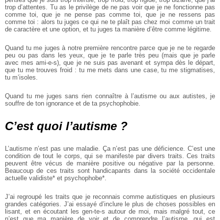
trop d’attentes. Tu as le privilège de ne pas voir que je ne fonctionne pas
comme toi, que je ne pense pas comme toi, que je ne ressens pas
comme toi : alors tu juges ce qui ne te plaît pas chez moi comme un trait
de caractère et une option, et tu juges ta manière d’être comme légitime.
Quand tu me juges à notre première rencontre parce que je ne te regarde
peu ou pas dans les yeux, que je te parle très peu (mais que je parle
avec mes ami-e-s), que je ne suis pas avenant et sympa dès le départ,
que tu me trouves froid : tu me mets dans une case, tu me stigmatises,
tu m’isoles.
Quand tu me juges sans rien connaître à l’autisme ou aux autistes, je
souffre de ton ignorance et de ta psychophobie.
C’est quoi l’autisme ?
L’autisme n’est pas une maladie. Ça n’est pas une déficience. C’est une
condition de tout le corps, qui se manifeste par divers traits. Ces traits
peuvent être vécus de manière positive ou négative par la personne.
Beaucoup de ces traits sont handicapants dans la société occidentale
actuelle validiste* et psychophobe*.
J’ai regroupé les traits que je reconnais comme autistiques en plusieurs
grandes catégories. J’ai essayé d’inclure le plus de choses possibles en
lisant, et en écoutant les gen-te-s autour de moi, mais malgré tout, ce
n’est que ma manière de voir et de comprendre l’autisme, qui est