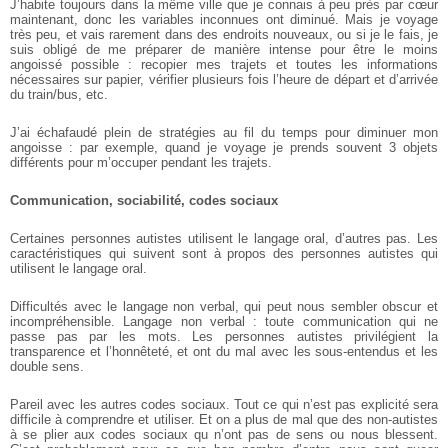
J’habite toujours dans la même ville que je connais à peu près par cœur
maintenant, donc les variables inconnues ont diminué. Mais je voyage
très peu, et vais rarement dans des endroits nouveaux, ou si je le fais, je
suis obligé de me préparer de manière intense pour être le moins
angoissé possible : recopier mes trajets et toutes les informations
nécessaires sur papier, vérifier plusieurs fois l’heure de départ et d’arrivée
du train/bus, etc.
J’ai échafaudé plein de stratégies au fil du temps pour diminuer mon
angoisse : par exemple, quand je voyage je prends souvent 3 objets
différents pour m’occuper pendant les trajets.
Communication, sociabilité, codes sociaux
Certaines personnes autistes utilisent le langage oral, d’autres pas. Les
caractéristiques qui suivent sont à propos des personnes autistes qui
utilisent le langage oral.
Difficultés avec le langage non verbal, qui peut nous sembler obscur et
incompréhensible. Langage non verbal : toute communication qui ne
passe pas par les mots. Les personnes autistes privilégient la
transparence et l’honnêteté, et ont du mal avec les sous-entendus et les
double sens.
Pareil avec les autres codes sociaux. Tout ce qui n’est pas explicité sera
difficile à comprendre et utiliser. Et on a plus de mal que des non-autistes
à se plier aux codes sociaux qu n’ont pas de sens ou nous blessent.