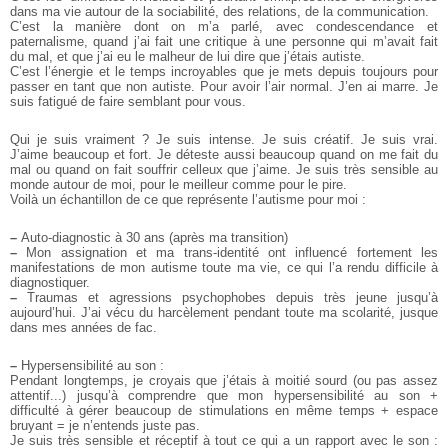
dans ma vie autour de la sociabilité, des relations, de la communication.
C’est la manière dont on m’a parlé, avec condescendance et
paternalisme, quand j’ai fait une critique à une personne qui m’avait fait
du mal, et que j’ai eu le malheur de lui dire que j’étais autiste.
C’est l’énergie et le temps incroyables que je mets depuis toujours pour
passer en tant que non autiste. Pour avoir l’air normal. J’en ai marre. Je
suis fatigué de faire semblant pour vous.
Qui je suis vraiment ? Je suis intense. Je suis créatif. Je suis vrai.
J’aime beaucoup et fort. Je déteste aussi beaucoup quand on me fait du
mal ou quand on fait souffrir celleux que j’aime. Je suis très sensible au
monde autour de moi, pour le meilleur comme pour le pire.
Voilà un échantillon de ce que représente l’autisme pour moi :
–
Auto-diagnostic à 30 ans (après ma transition)
–
Mon assignation et ma trans-identité ont influencé fortement les
manifestations de mon autisme toute ma vie, ce qui l’a rendu difficile à
diagnostiquer.
–
Traumas et agressions psychophobes depuis très jeune jusqu’à
aujourd’hui. J’ai vécu du harcèlement pendant toute ma scolarité, jusque
dans mes années de fac.
–
Hypersensibilité au son :
Pendant longtemps, je croyais que j’étais à moitié sourd (ou pas assez
attentif...) jusqu’à comprendre que mon hypersensibilité au son +
difficulté à gérer beaucoup de stimulations en même temps + espace
bruyant = je n’entends juste pas.
Je suis très sensible et réceptif à tout ce qui a un rapport avec le son :