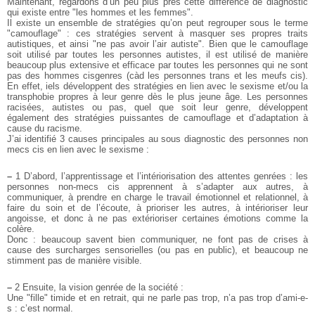
Maintenant, regardons d’un peu plus près cette différence de diagnostic
qui existe entre "les hommes et les femmes".
Il existe un ensemble de stratégies qu’on peut regrouper sous le terme
"camouflage" : ces stratégies servent à masquer ses propres traits
autistiques, et ainsi "ne pas avoir l’air autiste". Bien que le camouflage
soit utilisé par toutes les personnes autistes, il est utilisé de manière
beaucoup plus extensive et efficace par toutes les personnes qui ne sont
pas des hommes cisgenres (càd les personnes trans et les meufs cis).
En effet, iels développent des stratégies en lien avec le sexisme et/ou la
transphobie propres à leur genre dès le plus jeune âge. Les personnes
racisées, autistes ou pas, quel que soit leur genre, développent
également des stratégies puissantes de camouflage et d’adaptation à
cause du racisme.
J’ai identifié 3 causes principales au sous diagnostic des personnes non
mecs cis en lien avec le sexisme :
–
1 D’abord, l’apprentissage et l’intériorisation des attentes genrées : les
personnes non-mecs cis apprennent à s’adapter aux autres, à
communiquer, à prendre en charge le travail émotionnel et relationnel, à
faire du soin et de l’écoute, à prioriser les autres, à intérioriser leur
angoisse, et donc à ne pas extérioriser certaines émotions comme la
colère.
Donc : beaucoup savent bien communiquer, ne font pas de crises à
cause des surcharges sensorielles (ou pas en public), et beaucoup ne
stimment pas de manière visible.
–
2 Ensuite, la vision genrée de la société :
Une "fille" timide et en retrait, qui ne parle pas trop, n’a pas trop d’ami-e-
s : c’est normal.