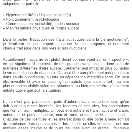
subjective et partielle :
–
Hypersensibilité(s) / hyposensibilité(s)
–
Fonctionnement psychologique
–
Communication, sociabilité, codes sociaux
–
Manifestations physiques et "corps autiste"
Dans la partie "traduction des traits autistiques dans la vie quotidienne",
je détaillerai ce que comporte chacune de ces catégories, et comment
chaque trait joue dans nos vies et nos quotidiens.
Actuellement, l’autisme est plutôt décrit comme étant sur un « spectre »,
ce qui signifie qu’il en existe de très grandes variations, et donc plein de
manières différentes d’être autiste. L’autisme peut impacter plus ou moins
la vie quotidienne de chacun-e. On peut être complètement indépendant-e
dans sa vie quotidienne, ou être en dépendance matérielle forte. On peut
être invisible et avoir un passing non-autiste (pas sans effort), ou être
plus ou moins visible selon les situations, ou bien encore être visiblement
autiste quelle que soit la situation.
Et ce n’est pas parce qu’on parle d’autisme dans cette brochure, qu’on
doit oublier que nos identités, les facettes de nos vies, les oppressions
que l’on vit, sont multiples. On peut être autiste et trans, autiste et arabe,
autiste, bi et pauvre, autiste, noir et trans, autiste, pédé cis et handi...
Chacune de ces identités et les intersections qu’elle porte amène son lot
de problèmes. Les oppressions et les clichés qu’elles véhiculent ont une
manière assez insidieuse de jouer les unes avec les autres : faisons-y