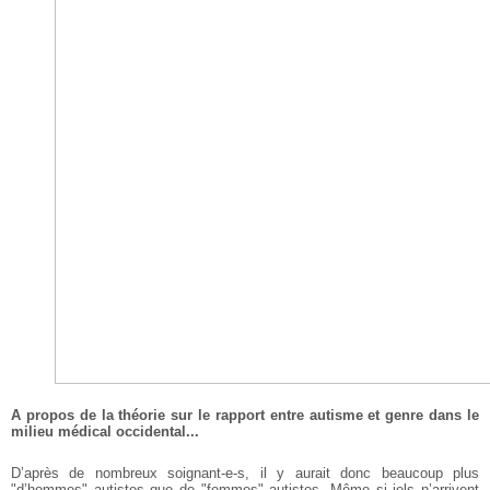
A propos de la théorie sur le rapport entre autisme et genre dans le
milieu médical occidental...
D’après de nombreux soignant-e-s, il y aurait donc beaucoup plus
"d’hommes" autistes que de "femmes" autistes. Même si iels n’arrivent