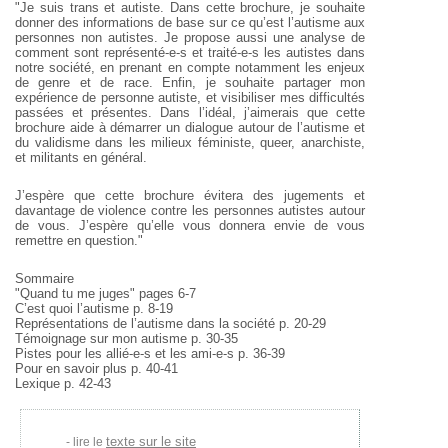
"Je suis trans et autiste. Dans cette brochure, je souhaite
donner des
informations de base sur ce qu’est l’autisme aux
personnes non autistes.
Je propose aussi une analyse de
comment sont représenté-e-s et
traité-e-s les autistes dans
notre société, en prenant en compte
notamment les enjeux
de genre et de race. Enfin, je souhaite partager
mon
expérience de personne autiste, et visibiliser mes difficultés
passées et présentes. Dans l’idéal, j’aimerais que cette
brochure aide à
démarrer un dialogue autour de l’autisme et
du validisme dans les
milieux féministe, queer, anarchiste,
et militants en général.
J’espère que cette brochure évitera des jugements et
davantage de
violence contre les personnes autistes autour
de vous. J’espère qu’elle
vous donnera envie de vous
remettre en question."
Sommaire
"Quand tu me juges" pages 6-7
C’est quoi l’autisme p. 8-19
Représentations de l’autisme dans la société p. 20-29
Témoignage sur mon autisme p. 30-35
Pistes pour les allié-e-s et les ami-e-s p. 36-39
Pour en savoir plus p. 40-41
Lexique p. 42-43
texte sur le site
lire le