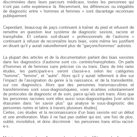
discriminées dans leurs parcours médicaux, toutes les personnes qui
n’ont pas cette expérience là. Récemment, les différences ou inégalités
de diagnostic entre « hommes et femmes » sont davantage reconnues
publiquement.
Cependant, beaucoup de pays continuent à traîner du pied et refusent de
remettre en question leur système de diagnostic sexiste, raciste et
transphobe. Et certains soit-disant « professionnels de l’autisme »
continuent à refuser de reconnaître leurs biais, voire même les justifient
en disant qu’il y aurait naturellement plus de "garçons/hommes" autistes.
La plupart des articles et de la documentation parlant des biais sexistes
dans les diagnostics d’autisme sont cis- centrés/transphobes. On parle
d’hommes et de femmes sans préciser cis ou trans. Dans de très rares
études, les participant-e-s seront classé-e-s selon les catégories
"homme", "femme", et "autre". Alors qu’il y aurait tellement à dire sur
l’impact de l’assignation du genre à la naissance, et de la transidentité,
sur ces diagnostics. Alors que des personnes transmasculines et
transféminines sont sous-diagnostiquées, voire écartées volontairement
de protocoles de diagnostic et de soin, parce qu’iels sont trans. Alors que
les personnes racisées sont elles aussi sous-diagnostiquées [voir article
étasunien dans "en savoir plus" qui analyse le sous-diagnostic des
personnes noires et latinx à travers plusieurs études].
Certes, ces études et la reconnaissance d’un biais sexiste est un début
et une amélioration. Mais il ne faut pas oublier qui est, une fois de plus,
oublié, invisibilisé, et donc discriminé : les personnes trans et/ou racisé-
e-s.