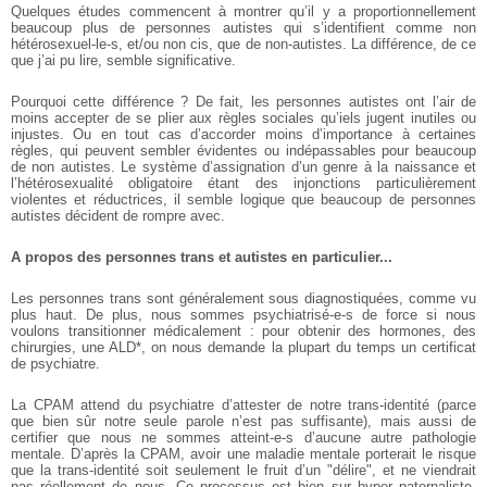
Quelques études commencent à montrer qu’il y a proportionnellement
beaucoup plus de personnes autistes qui s’identifient comme non
hétérosexuel-le-s, et/ou non cis, que de non-autistes. La différence, de ce
que j’ai pu lire, semble significative.
Pourquoi cette différence ? De fait, les personnes autistes ont l’air de
moins accepter de se plier aux règles sociales qu’iels jugent inutiles ou
injustes. Ou en tout cas d’accorder moins d’importance à certaines
règles, qui peuvent sembler évidentes ou indépassables pour beaucoup
de non autistes. Le système d’assignation d’un genre à la naissance et
l’hétérosexualité obligatoire étant des injonctions particulièrement
violentes et réductrices, il semble logique que beaucoup de personnes
autistes décident de rompre avec.
A propos des personnes trans et autistes en particulier...
Les personnes trans sont généralement sous diagnostiquées, comme vu
plus haut. De plus, nous sommes psychiatrisé-e-s de force si nous
voulons transitionner médicalement : pour obtenir des hormones, des
chirurgies, une ALD*, on nous demande la plupart du temps un certificat
de psychiatre.
La CPAM attend du psychiatre d’attester de notre trans-identité (parce
que bien sûr notre seule parole n’est pas suffisante), mais aussi de
certifier que nous ne sommes atteint-e-s d’aucune autre pathologie
mentale. D’après la CPAM, avoir une maladie mentale porterait le risque
que la trans-identité soit seulement le fruit d’un "délire", et ne viendrait
pas réellement de nous. Ce processus est bien sur hyper paternaliste,