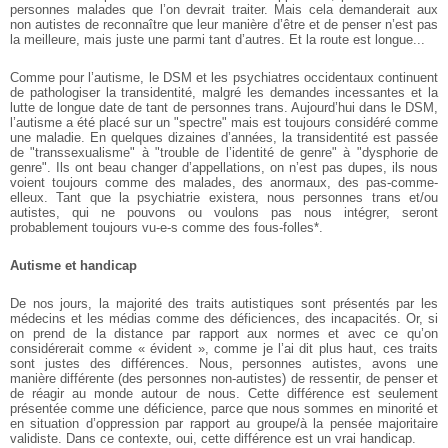
personnes malades que l’on devrait traiter. Mais cela demanderait aux
non autistes de reconnaître que leur manière d’être et de penser n’est pas
la meilleure, mais juste une parmi tant d’autres. Et la route est longue...
Comme pour l’autisme, le DSM et les psychiatres occidentaux continuent
de pathologiser la transidentité, malgré les demandes incessantes et la
lutte de longue date de tant de personnes trans. Aujourd’hui dans le DSM,
l’autisme a été placé sur un "spectre" mais est toujours considéré comme
une maladie. En quelques dizaines d’années, la transidentité est passée
de "transsexualisme" à "trouble de l’identité de genre" à "dysphorie de
genre". Ils ont beau changer d’appellations, on n’est pas dupes, ils nous
voient toujours comme des malades, des anormaux, des pas-comme-
elleux. Tant que la psychiatrie existera, nous personnes trans et/ou
autistes, qui ne pouvons ou voulons pas nous intégrer, seront
probablement toujours vu-e-s comme des fous-folles*.
Autisme et handicap
De nos jours, la majorité des traits autistiques sont présentés par les
médecins et les médias comme des déficiences, des incapacités. Or, si
on prend de la distance par rapport aux normes et avec ce qu’on
considérerait comme « évident », comme je l’ai dit plus haut, ces traits
sont justes des différences. Nous, personnes autistes, avons une
manière différente (des personnes non-autistes) de ressentir, de penser et
de réagir au monde autour de nous. Cette différence est seulement
présentée comme une déficience, parce que nous sommes en minorité et
en situation d’oppression par rapport au groupe/à la pensée majoritaire
validiste. Dans ce contexte, oui, cette différence est un vrai handicap.