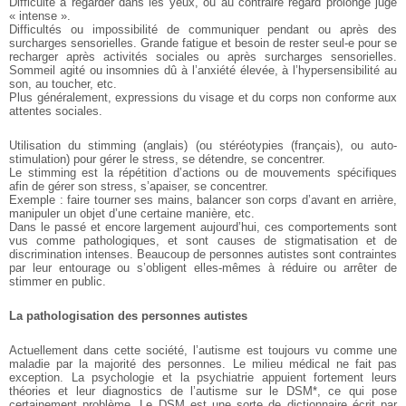
Difficulté à regarder dans les yeux, ou au contraire regard prolongé jugé
« intense ».
Difficultés ou impossibilité de communiquer pendant ou après des
surcharges sensorielles. Grande fatigue et besoin de rester seul-e pour se
recharger après activités sociales ou après surcharges sensorielles.
Sommeil agité ou insomnies dû à l’anxiété élevée, à l’hypersensibilité au
son, au toucher, etc.
Plus généralement, expressions du visage et du corps non conforme aux
attentes sociales.
Utilisation du stimming (anglais) (ou stéréotypies (français), ou auto-
stimulation) pour gérer le stress, se détendre, se concentrer.
Le stimming est la répétition d’actions ou de mouvements spécifiques
afin de gérer son stress, s’apaiser, se concentrer.
Exemple : faire tourner ses mains, balancer son corps d’avant en arrière,
manipuler un objet d’une certaine manière, etc.
Dans le passé et encore largement aujourd’hui, ces comportements sont
vus comme pathologiques, et sont causes de stigmatisation et de
discrimination intenses. Beaucoup de personnes autistes sont contraintes
par leur entourage ou s’obligent elles-mêmes à réduire ou arrêter de
stimmer en public.
La pathologisation des personnes autistes
Actuellement dans cette société, l’autisme est toujours vu comme une
maladie par la majorité des personnes. Le milieu médical ne fait pas
exception. La psychologie et la psychiatrie appuient fortement leurs
théories et leur diagnostics de l’autisme sur le DSM*, ce qui pose
certainement problème. Le DSM est une sorte de dictionnaire écrit par