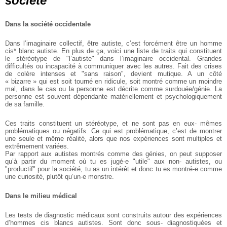
société
Dans la société occidentale
Dans l’imaginaire collectif, être autiste, c’est forcément être un homme
cis* blanc autiste. En plus de ça, voici une liste de traits qui constituent
le stéréotype de "l’autiste" dans l’imaginaire occidental. Grandes
difficultés ou incapacité à communiquer avec les autres. Fait des crises
de colère intenses et "sans raison", devient mutique. A un côté
« bizarre » qui est soit tourné en ridicule, soit montré comme un moindre
mal, dans le cas ou la personne est décrite comme surdouée/génie. La
personne est souvent dépendante matériellement et psychologiquement
de sa famille.
Ces traits constituent un stéréotype, et ne sont pas en eux- mêmes
problématiques ou négatifs. Ce qui est problématique, c’est de montrer
une seule et même réalité, alors que nos expériences sont multiples et
extrêmement variées.
Par rapport aux autistes montrés comme des génies, on peut supposer
qu’à partir du moment où tu es jugé-e "utile" aux non- autistes, ou
"productif" pour la société, tu as un intérêt et donc tu es montré-e comme
une curiosité, plutôt qu’un-e monstre.
Dans le milieu médical
Les tests de diagnostic médicaux sont construits autour des expériences
d’hommes cis blancs autistes. Sont donc sous- diagnostiquées et