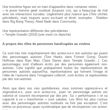
Une troisième figure est en train d’apparaître dans certaines séries :
–
le jeune homme geek surdoué (toujours cis), qui a beaucoup de mal
avec les interactions sociales. Légèrement plus nuancé que 27les clichés
précédents, mais toujours aussi excluant et étroit. exemples : Sheldon
dans Big Bang Theory, Abed Nadir dans Community...
Une représentation différente des précédentes :
–
Temple Grandin (2010) (une meuf cis blanche)
A propos des rôles de personnes handicapées au cinéma
Ce sont très très majoritairement des acteur-ice-s non autistes qui jouent
des personnages autistes (Tom Hanks dans Forrest Gump, Dustin
Hoffman dans Rain Man, Claire Danes dans Temple Grandin...). Ces
personnages sont d’ailleurs écrits par des personnes également non-
autistes. Cela signifie que pratiquement toutes les représentations de
personnes autistes aujourd’hui, représentations qui forment l’image et
l’idée de l’autisme dans l’imaginaire collectif, sont écrites et représentées
par des non-autistes.
Alors que dans nos vies quotidiennes, nous sommes oppressé-e-s et
stigmatisé-e-s, pour un-e acteur-ice, jouer un personnage autiste est
valorisé et souvent récompensé par des prix. Sa « performance » et sa
capacité à se « transformer » sont saluées. Les films les plus connus
avec des personnages autistes surdoués ne font pas exception. C’est
même un processus quasi systématique que de récompenser ces acteur-