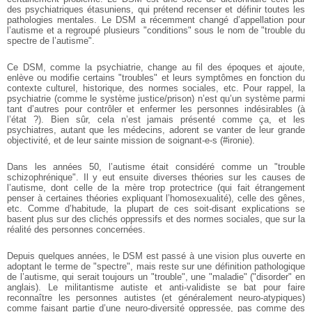
des psychiatriques étasuniens, qui prétend recenser et définir toutes les
pathologies mentales. Le DSM a récemment changé d’appellation pour
l’autisme et a regroupé plusieurs "conditions" sous le nom de "trouble du
spectre de l’autisme".
Ce DSM, comme la psychiatrie, change au fil des époques et ajoute,
enlève ou modifie certains "troubles" et leurs symptômes en fonction du
contexte culturel, historique, des normes sociales, etc. Pour rappel, la
psychiatrie (comme le système justice/prison) n’est qu’un système parmi
tant d’autres pour contrôler et enfermer les personnes indésirables (à
l’état ?). Bien sûr, cela n’est jamais présenté comme ça, et les
psychiatres, autant que les médecins, adorent se vanter de leur grande
objectivité, et de leur sainte mission de soignant-e-s (#ironie).
Dans les années 50, l’autisme était considéré comme un "trouble
schizophrénique". Il y eut ensuite diverses théories sur les causes de
l’autisme, dont celle de la mère trop protectrice (qui fait étrangement
penser à certaines théories expliquant l’homosexualité), celle des gênes,
etc. Comme d’habitude, la plupart de ces soit-disant explications se
basent plus sur des clichés oppressifs et des normes sociales, que sur la
réalité des personnes concernées.
Depuis quelques années, le DSM est passé à une vision plus ouverte en
adoptant le terme de "spectre", mais reste sur une définition pathologique
de l’autisme, qui serait toujours un "trouble", une "maladie" ("disorder" en
anglais). Le militantisme autiste et anti-validiste se bat pour faire
reconnaître les personnes autistes (et généralement neuro-atypiques)
comme faisant partie d’une neuro-diversité oppressée, pas comme des