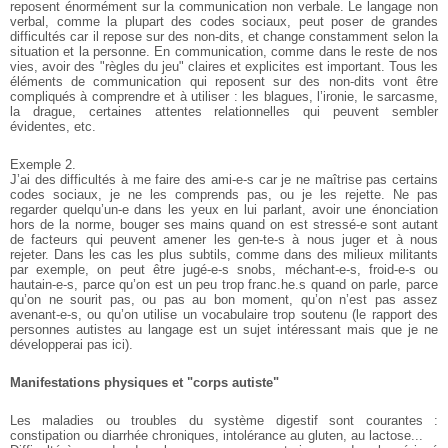
reposent énormément sur la communication non verbale. Le langage non
verbal, comme la plupart des codes sociaux, peut poser de grandes
difficultés car il repose sur des non-dits, et change constamment selon la
situation et la personne. En communication, comme dans le reste de nos
vies, avoir des "règles du jeu" claires et explicites est important. Tous les
éléments de communication qui reposent sur des non-dits vont être
compliqués à comprendre et à utiliser : les blagues, l’ironie, le sarcasme,
la drague, certaines attentes relationnelles qui peuvent sembler
évidentes, etc.
Exemple 2.
J’ai des difficultés à me faire des ami-e-s car je ne maîtrise pas certains
codes sociaux, je ne les comprends pas, ou je les rejette. Ne pas
regarder quelqu’un-e dans les yeux en lui parlant, avoir une énonciation
hors de la norme, bouger ses mains quand on est stressé-e sont autant
de facteurs qui peuvent amener les gen-te-s à nous juger et à nous
rejeter. Dans les cas les plus subtils, comme dans des milieux militants
par exemple, on peut être jugé-e-s snobs, méchant-e-s, froid-e-s ou
hautain-e-s, parce qu’on est un peu trop franc.he.s quand on parle, parce
qu’on ne sourit pas, ou pas au bon moment, qu’on n’est pas assez
avenant-e-s, ou qu’on utilise un vocabulaire trop soutenu (le rapport des
personnes autistes au langage est un sujet intéressant mais que je ne
développerai pas ici).
Manifestations physiques et "corps autiste"
Les maladies ou troubles du système digestif sont courantes :
constipation ou diarrhée chroniques, intolérance au gluten, au lactose...