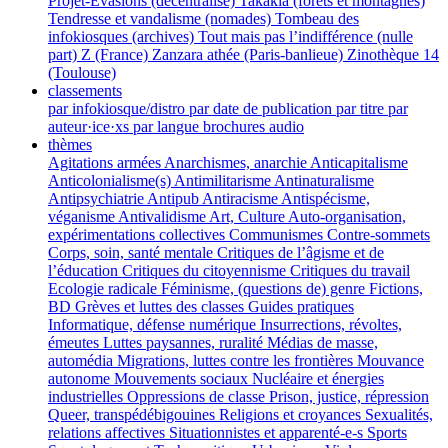
Projet-Evasions (décentralisé)
Takakia (forêts et montagnes)
Tendresse et vandalisme (nomades)
Tombeau des
infokiosques (archives)
Tout mais pas l’indifférence (nulle
part)
Z (France)
Zanzara athée (Paris-banlieue)
Zinothèque 14
(Toulouse)
classements
par infokiosque/distro
par date de publication
par titre
par
auteur·ice·xs
par langue
brochures audio
thèmes
Agitations armées
Anarchismes, anarchie
Anticapitalisme
Anticolonialisme(s)
Antimilitarisme
Antinaturalisme
Antipsychiatrie
Antipub
Antiracisme
Antispécisme,
véganisme
Antivalidisme
Art, Culture
Auto-organisation,
expérimentations collectives
Communismes
Contre-sommets
Corps, soin, santé mentale
Critiques de l’âgisme et de
l’éducation
Critiques du citoyennisme
Critiques du travail
Ecologie radicale
Féminisme, (questions de) genre
Fictions,
BD
Grèves et luttes des classes
Guides pratiques
Informatique, défense numérique
Insurrections, révoltes,
émeutes
Luttes paysannes, ruralité
Médias de masse,
automédia
Migrations, luttes contre les frontières
Mouvance
autonome
Mouvements sociaux
Nucléaire et énergies
industrielles
Oppressions de classe
Prison, justice, répression
Queer, transpédébigouines
Religions et croyances
Sexualités,
relations affectives
Situationnistes et apparenté-e-s
Sports