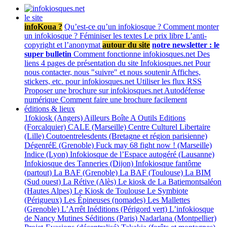
le site
infoKoua ?
Qu’est-ce qu’un infokiosque ?
Comment monter
un infokiosque ?
Féminiser les textes
Le prix libre
L’anti-
copyright et l’anonymat
autour du site
notre newsletter : le
super bulletin
Comment fonctionne infokiosques.net
Des
liens
4 pages de présentation du site Infokiosques.net
Pour
nous contacter, nous "suivre" et nous soutenir
Affiches,
stickers, etc. pour infokiosques.net
Utiliser les flux RSS
Proposer une brochure sur infokiosques.net
Autodéfense
numérique
Comment faire une brochure facilement
éditions & lieux
1fokiosk (Angers)
Ailleurs
Boîte A Outils Editions
(Forcalquier)
CALE (Marseille)
Centre Culturel Libertaire
(Lille)
Coutoentrelesdents (Bretagne et région parisienne)
DégenréE (Grenoble)
Fuck may 68 fight now ! (Marseille)
Indice (Lyon)
Infokiosque de l’Espace autogéré (Lausanne)
Infokiosque des Tanneries (Dijon)
Infokiosque fantôme
(partout)
La BAF (Grenoble)
La BAF (Toulouse)
La BIM
(Sud ouest)
La Rétive (Alès)
Le kiosk de La Batiemontsaléon
(Hautes Alpes)
Le Kiosk de Toulouse
Le Symbiote
(Périgueux)
Les Épineuses (nomades)
Les Mallettes
(Grenoble)
L’Arrêt Inéditions (Périgord vert)
L’infokiosque
de Nancy
Mutines Séditions (Paris)
Nadarlana (Montpellier)