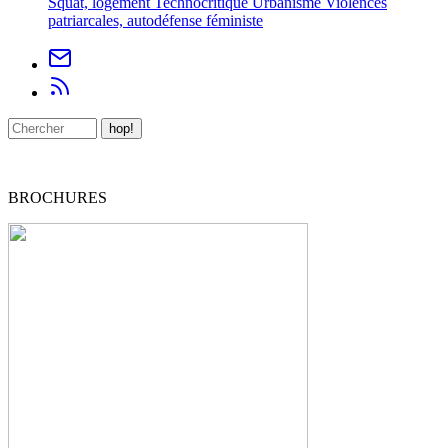
Squat, logement
Technocritique
Urbanisme
Violences
patriarcales, autodéfense féministe
BROCHURES