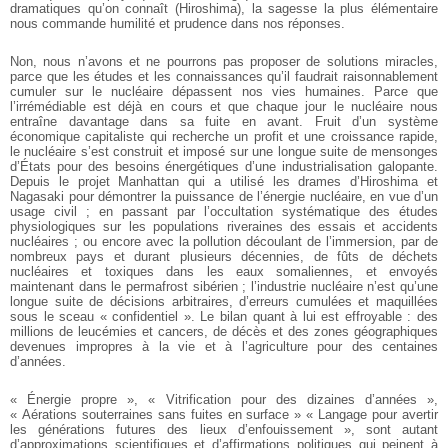
dramatiques qu’on connaît (Hiroshima), la sagesse la plus élémentaire
nous commande humilité et prudence dans nos réponses.
Non, nous n’avons et ne pourrons pas proposer de solutions miracles,
parce que les études et les connaissances qu’il faudrait raisonnablement
cumuler sur le nucléaire dépassent nos vies humaines. Parce que
l’irrémédiable est déjà en cours et que chaque jour le nucléaire nous
entraîne davantage dans sa fuite en avant. Fruit d’un système
économique capitaliste qui recherche un profit et une croissance rapide,
le nucléaire s’est construit et imposé sur une longue suite de mensonges
d’États pour des besoins énergétiques d’une industrialisation galopante.
Depuis le projet Manhattan qui a utilisé les drames d’Hiroshima et
Nagasaki pour démontrer la puissance de l’énergie nucléaire, en vue d’un
usage civil ; en passant par l’occultation systématique des études
physiologiques sur les populations riveraines des essais et accidents
nucléaires ; ou encore avec la pollution découlant de l’immersion, par de
nombreux pays et durant plusieurs décennies, de fûts de déchets
nucléaires et toxiques dans les eaux somaliennes, et envoyés
maintenant dans le permafrost sibérien ; l’industrie nucléaire n’est qu’une
longue suite de décisions arbitraires, d’erreurs cumulées et maquillées
sous le sceau « confidentiel ». Le bilan quant à lui est effroyable : des
millions de leucémies et cancers, de décès et des zones géographiques
devenues impropres à la vie et à l’agriculture pour des centaines
d’années.
« Énergie propre », « Vitrification pour des dizaines d’années »,
« Aérations souterraines sans fuites en surface » « Langage pour avertir
les générations futures des lieux d’enfouissement », sont autant
d’approximations scientifiques et d’affirmations politiques qui peinent à