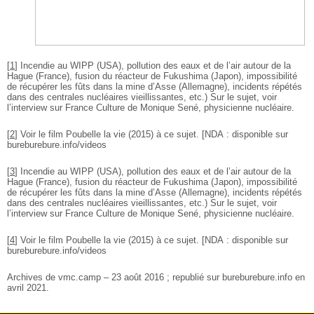
[
1
]
Incendie au WIPP (USA), pollution des eaux et de l’air autour de la
Hague (France), fusion du réacteur de Fukushima (Japon), impossibilité
de récupérer les fûts dans la mine d’Asse (Allemagne), incidents répétés
dans des centrales nucléaires vieillissantes, etc.) Sur le sujet, voir
l’interview sur France Culture de Monique Sené, physicienne nucléaire.
[
2
]
Voir le film Poubelle la vie (2015) à ce sujet. [NDA : disponible sur
bureburebure.info/videos
[
3
]
Incendie au WIPP (USA), pollution des eaux et de l’air autour de la
Hague (France), fusion du réacteur de Fukushima (Japon), impossibilité
de récupérer les fûts dans la mine d’Asse (Allemagne), incidents répétés
dans des centrales nucléaires vieillissantes, etc.) Sur le sujet, voir
l’interview sur France Culture de Monique Sené, physicienne nucléaire.
[
4
]
Voir le film Poubelle la vie (2015) à ce sujet. [NDA : disponible sur
bureburebure.info/videos
Archives de vmc.camp – 23 août 2016 ; republié sur bureburebure.info en
avril 2021.