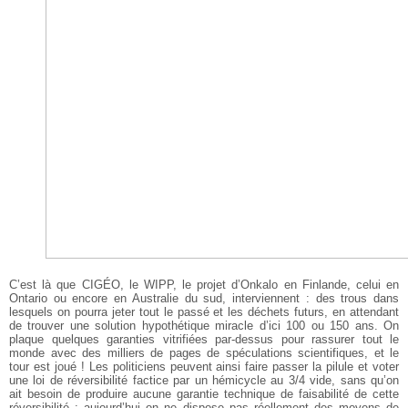
C’est là que CIGÉO, le WIPP, le projet d’Onkalo en Finlande, celui en
Ontario ou encore en Australie du sud, interviennent : des trous dans
lesquels on pourra jeter tout le passé et les déchets futurs, en attendant
de trouver une solution hypothétique miracle d’ici 100 ou 150 ans. On
plaque quelques garanties vitrifiées par-dessus pour rassurer tout le
monde avec des milliers de pages de spéculations scientifiques, et le
tour est joué ! Les politiciens peuvent ainsi faire passer la pilule et voter
une loi de réversibilité factice par un hémicycle au 3/4 vide, sans qu’on
ait besoin de produire aucune garantie technique de faisabilité de cette
réversibilité : aujourd’hui on ne dispose pas réellement des moyens de