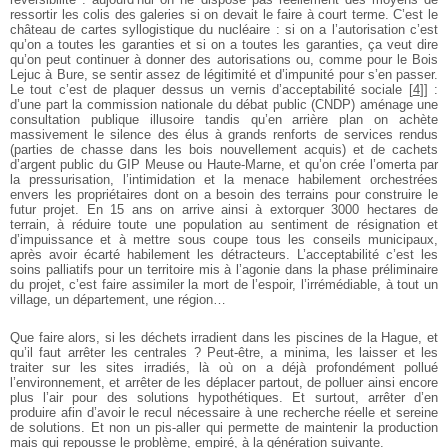
ressortir les colis des galeries si on devait le faire à court terme. C’est le
château de cartes syllogistique du nucléaire : si on a l’autorisation c’est
qu’on a toutes les garanties et si on a toutes les garanties, ça veut dire
qu’on peut continuer à donner des autorisations ou, comme pour le Bois
Lejuc à Bure, se sentir assez de légitimité et d’impunité pour s’en passer.
Le tout c’est de plaquer dessus un vernis d’acceptabilité sociale
[
4
]
] :
d’une part la commission nationale du débat public (CNDP) aménage une
consultation publique illusoire tandis qu’en arrière plan on achète
massivement le silence des élus à grands renforts de services rendus
(parties de chasse dans les bois nouvellement acquis) et de cachets
d’argent public du GIP Meuse ou Haute-Marne, et qu’on crée l’omerta par
la pressurisation, l’intimidation et la menace habilement orchestrées
envers les propriétaires dont on a besoin des terrains pour construire le
futur projet. En 15 ans on arrive ainsi à extorquer 3000 hectares de
terrain, à réduire toute une population au sentiment de résignation et
d’impuissance et à mettre sous coupe tous les conseils municipaux,
après avoir écarté habilement les détracteurs. L’acceptabilité c’est les
soins palliatifs pour un territoire mis à l’agonie dans la phase préliminaire
du projet, c’est faire assimiler la mort de l’espoir, l’irrémédiable, à tout un
village, un département, une région…
Que faire alors, si les déchets irradient dans les piscines de la Hague, et
qu’il faut arrêter les centrales ? Peut-être, a minima, les laisser et les
traiter sur les sites irradiés, là où on a déjà profondément pollué
l’environnement, et arrêter de les déplacer partout, de polluer ainsi encore
plus l’air pour des solutions hypothétiques. Et surtout, arrêter d’en
produire afin d’avoir le recul nécessaire à une recherche réelle et sereine
de solutions. Et non un pis-aller qui permette de maintenir la production
mais qui repousse le problème, empiré, à la génération suivante.