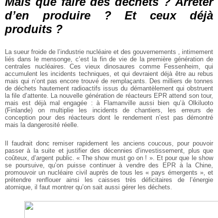
Mais que faire des déchets ? Arrêter
d’en produire ? Et ceux déjà
produits ?
La sueur froide de l’industrie nucléaire et des gouvernements , intimement
liés dans le mensonge, c’est la fin de vie de la première génération de
centrales nucléaires. Ces vieux dinosaures comme Fessenheim, qui
accumulent les incidents techniques, et qui devraient déjà être au rebus
mais qui n’ont pas encore trouvé de remplaçants. Des milliers de tonnes
de déchets hautement radioactifs issus du démantèlement qui obstruent
la file d’attente. La nouvelle génération de réacteurs EPR attend son tour,
mais est déjà mal engagée : à
Flamanville aussi bien qu’à Olkiluoto
(Finlande) on multiplie les incidents de chantiers, les erreurs de
conception pour des réacteurs dont le rendement n’est pas démontré
mais la dangerosité réelle.
Il faudrait donc remiser rapidement les anciens coucous, pour pouvoir
passer à la suite et justifier des décennies d’investissement, plus que
coûteux, d’argent public. « The show must go on ! ». Et pour que le show
se poursuive, qu’on puisse continuer à vendre des EPR à la Chine,
promouvoir un nucléaire civil auprès de tous les « pays émergents », et
prétendre renflouer ainsi les caisses très déficitaires de l’énergie
atomique, il faut montrer qu’on sait aussi gérer les déchets.