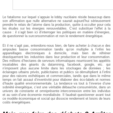
Le fatalisme sur lequel s’appuie le lobby nucléaire réside beaucoup dans
son affirmation que nulle alternative ne saurait aujourd’hui sérieusement
prendre le relais de l’atome dans la production, quitte à occulter pour cela
les études sur les énergies renouvelables. C’est substituer l’effet à la
cause : il s’agit bien ici d’interroger les politiques en matière d’énergies,
de questionner la surconsommation et non le rendement énergétique.
Et il ne s’agit pas, entendons-nous bien, de faire acheter à chacun.e des
ampoules basse consommation tandis qu’on multiplie à l’infini les
appareillages électroniques à domicile, mais bien de réfréner
drastiquement les industries dans leur production et leur consommation.
Des millions d’hectares de serveurs informatiques nourrissent les appétits
insatiables des géants du datamining, facebook, google, etc. qui
n’imposent plus aucune limite dans les stockages de données ; les
éclairages urbains privés, publicitaires et publics se démultiplient à l’infini
pour des raisons esthétiques et commerciales, tandis que dans le même
temps on fait assaut d’inventivité pour élaborer des éco-labels et normes
d’haute qualité environnementale. La tendance va tout à l’inverse d’une
sobriété énergétique, c’est une véritable débauche consumériste, dans un
univers de constante et omniprésente interconnexion entre les individus
et au sein d’une économie mondialisée. Il faudrait questionner avant tout
ce modèle économique et social qui dissocie rendement et loisirs de leurs
coûts énergétiques.