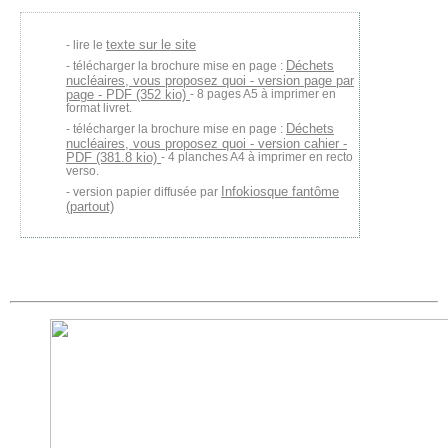
texte sur le site
lire le
Déchets
télécharger la brochure mise en page :
nucléaires, vous proposez quoi - version page par
page - PDF (352 kio)
- 8 pages A5 à imprimer en
format livret.
Déchets
télécharger la brochure mise en page :
nucléaires, vous proposez quoi - version cahier -
PDF (381.8 kio)
- 4 planches A4 à imprimer en recto
verso.
Infokiosque fantôme
version papier diffusée par
(partout)