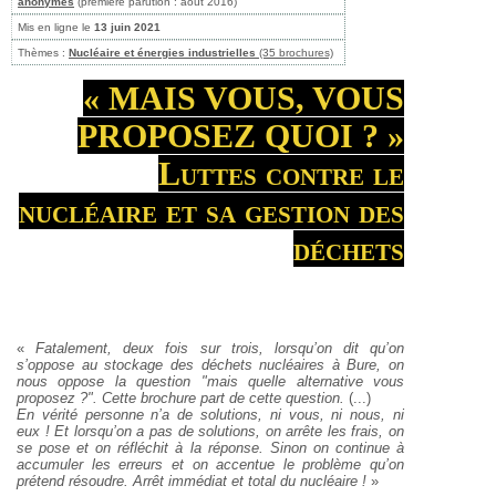
anonymes
(première parution : août 2016)
Mis en ligne le
13 juin 2021
Thèmes :
Nucléaire et énergies industrielles
(35 brochures)
« MAIS VOUS, VOUS
PROPOSEZ QUOI ? »
Luttes contre le
nucléaire et sa gestion des
déchets
«
Fatalement, deux fois sur trois, lorsqu’on dit qu’on
s’oppose au stockage des déchets nucléaires à Bure, on
nous oppose la question "mais quelle alternative vous
proposez ?". Cette brochure part de cette question.
(...)
En vérité personne n’a de solutions, ni vous, ni nous, ni
eux ! Et lorsqu’on a pas de solutions, on arrête les frais, on
se pose et on réfléchit à la réponse. Sinon on continue à
accumuler les erreurs et on accentue le problème qu’on
prétend résoudre. Arrêt immédiat et total du nucléaire !
»