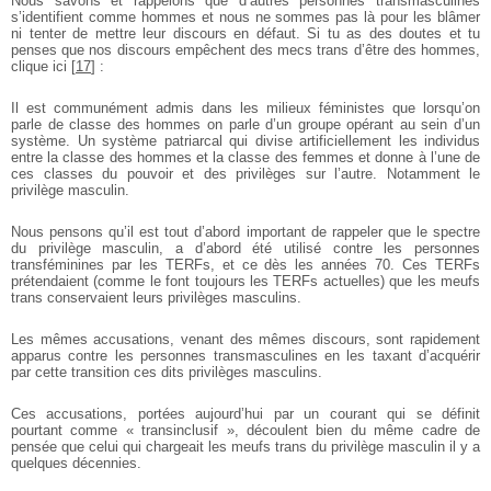
Nous savons et rappelons que d’autres personnes transmasculines
s’identifient comme hommes et nous ne sommes pas là pour les blâmer
ni tenter de mettre leur discours en défaut. Si tu as des doutes et tu
penses que nos discours empêchent des mecs trans d’être des hommes,
clique ici
[
17
]
:
Il est communément admis dans les milieux féministes que lorsqu’on
parle de classe des hommes on parle d’un groupe opérant au sein d’un
système. Un système patriarcal qui divise artificiellement les individus
entre la classe des hommes et la classe des femmes et donne à l’une de
ces classes du pouvoir et des privilèges sur l’autre. Notamment le
privilège masculin.
Nous pensons qu’il est tout d’abord important de rappeler que le spectre
du privilège masculin, a d’abord été utilisé contre les personnes
transféminines par les TERFs, et ce dès les années 70. Ces TERFs
prétendaient (comme le font toujours les TERFs actuelles) que les meufs
trans conservaient leurs privilèges masculins.
Les mêmes accusations, venant des mêmes discours, sont rapidement
apparus contre les personnes transmasculines en les taxant d’acquérir
par cette transition ces dits privilèges masculins.
Ces accusations, portées aujourd’hui par un courant qui se définit
pourtant comme « transinclusif », découlent bien du même cadre de
pensée que celui qui chargeait les meufs trans du privilège masculin il y a
quelques décennies.