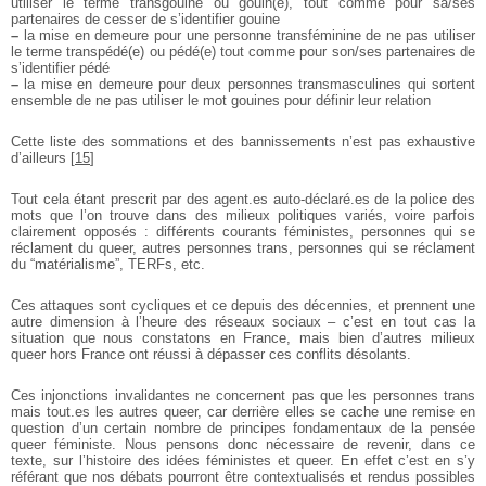
utiliser le terme transgouine ou gouin(e), tout comme pour sa/ses
partenaires de cesser de s’identifier gouine
–
la mise en demeure pour une personne transféminine de ne pas utiliser
le terme transpédé(e) ou pédé(e) tout comme pour son/ses partenaires de
s’identifier pédé
–
la mise en demeure pour deux personnes transmasculines qui sortent
ensemble de ne pas utiliser le mot gouines pour définir leur relation
Cette liste des sommations et des bannissements n’est pas exhaustive
d’ailleurs
[
15
]
Tout cela étant prescrit par des agent.es auto-déclaré.es de la police des
mots que l’on trouve dans des milieux politiques variés, voire parfois
clairement opposés : différents courants féministes, personnes qui se
réclament du queer, autres personnes trans, personnes qui se réclament
du “matérialisme”, TERFs, etc.
Ces attaques sont cycliques et ce depuis des décennies, et prennent une
autre dimension à l’heure des réseaux sociaux – c’est en tout cas la
situation que nous constatons en France, mais bien d’autres milieux
queer hors France ont réussi à dépasser ces conflits désolants.
Ces injonctions invalidantes ne concernent pas que les personnes trans
mais tout.es les autres queer, car derrière elles se cache une remise en
question d’un certain nombre de principes fondamentaux de la pensée
queer féministe. Nous pensons donc nécessaire de revenir, dans ce
texte, sur l’histoire des idées féministes et queer. En effet c’est en s’y
référant que nos débats pourront être contextualisés et rendus possibles