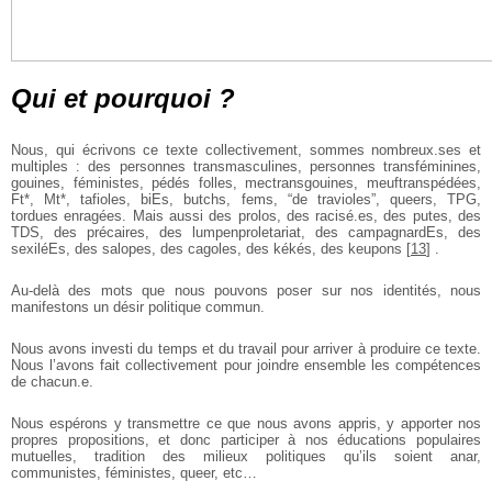
Qui et pourquoi ?
Nous, qui écrivons ce texte collectivement, sommes nombreux.ses et
multiples : des personnes transmasculines, personnes transféminines,
gouines, féministes, pédés folles, mectransgouines, meuftranspédées,
Ft*, Mt*, tafioles, biEs, butchs, fems, “de travioles”, queers, TPG,
tordues enragées. Mais aussi des prolos, des racisé.es, des putes, des
TDS, des précaires, des lumpenproletariat, des campagnardEs, des
sexiléEs, des salopes, des cagoles, des kékés, des keupons
[
13
]
.
Au-delà des mots que nous pouvons poser sur nos identités, nous
manifestons un désir politique commun.
Nous avons investi du temps et du travail pour arriver à produire ce texte.
Nous l’avons fait collectivement pour joindre ensemble les compétences
de chacun.e.
Nous espérons y transmettre ce que nous avons appris, y apporter nos
propres propositions, et donc participer à nos éducations populaires
mutuelles, tradition des milieux politiques qu’ils soient anar,
communistes, féministes, queer, etc…