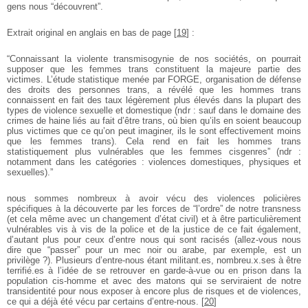
gens nous “découvrent”.
Extrait original en anglais en bas de page
[
19
]
:
“Connaissant la violente transmisogynie de nos sociétés, on pourrait
supposer que les femmes trans constituent la majeure partie des
victimes. L’étude statistique menée par FORGE, organisation de défense
des droits des personnes trans, a révélé que les hommes trans
connaissent en fait des taux légèrement plus élevés dans la plupart des
types de violence sexuelle et domestique (ndr : sauf dans le domaine des
crimes de haine liés au fait d’être trans, où bien qu’ils en soient beaucoup
plus victimes que ce qu’on peut imaginer, ils le sont effectivement moins
que les femmes trans). Cela rend en fait les hommes trans
statistiquement plus vulnérables que les femmes cisgenres” (ndr :
notamment dans les catégories : violences domestiques, physiques et
sexuelles).”
nous sommes nombreux à avoir vécu des violences policières
spécifiques à la découverte par les forces de “l’ordre” de notre transness
(et cela même avec un changement d’état civil) et à être particulièrement
vulnérables vis à vis de la police et de la justice de ce fait également,
d’autant plus pour ceux d’entre nous qui sont racisés (allez-vous nous
dire que “passer” pour un mec noir ou arabe, par exemple, est un
privilège ?). Plusieurs d’entre-nous étant militant.es, nombreu.x.ses à être
terrifié.es à l’idée de se retrouver en garde-à-vue ou en prison dans la
population cis-homme et avec des matons qui se serviraient de notre
transidentité pour nous exposer à encore plus de risques et de violences,
ce qui a déjà été vécu par certains d’entre-nous.
[
20
]