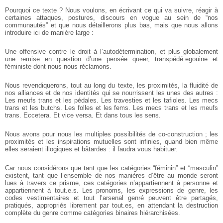
Pourquoi ce texte ? Nous voulons, en écrivant ce qui va suivre, réagir à
certaines attaques, postures, discours en vogue au sein de “nos
communautés” et que nous détaillerons plus bas, mais que nous allons
introduire ici de manière large :
Une offensive contre le droit à l’autodétermination, et plus globalement
une remise en question d’une pensée queer, transpédé.egouine et
féministe dont nous nous réclamons.
Nous revendiquerons, tout au long du texte, les proximités, la fluidité de
nos alliances et de nos identités qui se nourrissent les unes des autres :
Les meufs trans et les pédales. Les travesties et les tafioles. Les mecs
trans et les butchs. Les folles et les fems. Les mecs trans et les meufs
trans. Eccetera. Et vice versa. Et dans tous les sens.
Nous avons pour nous les multiples possibilités de co-construction ; les
proximités et les inspirations mutuelles sont infinies, quand bien même
elles seraient illogiques et bâtardes : il faudra vous habituer.
Car nous considérons que tant que les catégories “féminin” et “masculin”
existent, tant que l’ensemble de nos manières d’être au monde seront
lues à travers ce prisme, ces catégories n’appartiennent à personne et
appartiennent à tout.e.s. Les pronoms, les expressions de genre, les
codes vestimentaires et tout l’arsenal genré peuvent être partagés,
pratiqués, appropriés librement par tout.es, en attendant la destruction
complète du genre comme catégories binaires hiérarchisées.