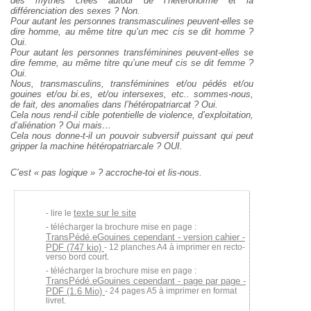
des mythes créés autour de l’hétéronorme et la
différenciation des sexes ? Non.
Pour autant les personnes transmasculines peuvent-elles se
dire homme, au même titre qu’un mec cis se dit homme ?
Oui.
Pour autant les personnes transféminines peuvent-elles se
dire femme, au même titre qu’une meuf cis se dit femme ?
Oui.
Nous, transmasculins, transféminines et/ou pédés et/ou
gouines et/ou bi.es, et/ou intersexes, etc.. sommes-nous,
de fait, des anomalies dans l’hétéropatriarcat ? Oui.
Cela nous rend-il cible potentielle de violence, d’exploitation,
d’aliénation ? Oui mais…
Cela nous donne-t-il un pouvoir subversif puissant qui peut
gripper la machine hétéropatriarcale ? OUI.
C’est « pas logique » ? accroche-toi et lis-nous.
texte sur le site
lire le
télécharger la brochure mise en page :
TransPédé.eGouines cependant - version cahier -
PDF (747 kio)
- 12 planches A4 à imprimer en recto-
verso bord court.
télécharger la brochure mise en page :
TransPédé.eGouines cependant - page par page -
PDF (1.6 Mio)
- 24 pages A5 à imprimer en format
livret.