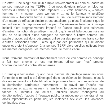
En effet, il ne s’agit que d’un simple renversement au sein du cadre de
pensée imposé par les TERFs, là où nous devrions refuser en bloc les
termes du débat qu’elles nous imposent – « vrais hommes », « vraies
femmes », « women born women » … et le fameux « privilège
masculin ». Répondre terme à terme, au lieu de s’extraire radicalement
d’un cadre de réflexion binaire et essentialiste, ça n’est finalement que le
reconduire en le dépoussiérant un peu. Ce néo-essentialisme à visage
inclusif s’est progressivement imposé en France depuis une quinzaine
d’années ; la notion de privilège masculin, qu’il aurait fallu déconstruire au
lieu de se le refiler d’une catégorie de personne à l’autre comme une
patate chaude, est donc désormais utilisé par des personnes trans contre
d’autres personnes trans… ainsi que par des personnes qui se disent
queer et croient s’opposer à la pensée TERF alors qu’elles utilisent bien
les mêmes catégories, les mêmes mots, le même cadre.
Nous trouvons alarmant et franchement triste de voir comme ce concept
a fait son chemin et est maintenant utilisé par “nos” propres
“communautés” et contre elles-mêmes.
En tant que féministes, quand nous parlons de privilège masculin nous
l’entendons tel qu’il a été développé dans les théories féministes, c’est à
dire en se basant sur l’identification de plusieurs lieux de manifestation de
la domination patriarcale, notamment : le travail (et l’accès aux
ressources et aux richesses), la famille et le couple (et le partage des
tâches à l’intérieur de ceux-ci, qu’elles soient ménagères ou
émotionnelles), l’accès à l’espace public, la médecine en général et les
droits reproductifs en particulier, les violences sexuelles, les violences
conjugales, etc..