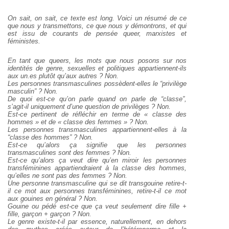
On sait, on sait, ce texte est long. Voici un résumé de ce
que nous y transmettons, ce que nous y démontrons, et qui
est issu de courants de pensée queer, marxistes et
féministes.
En tant que queers, les mots que nous posons sur nos
identités de genre, sexuelles et politiques appartiennent-ils
aux un.es plutôt qu’aux autres ? Non.
Les personnes transmasculines possèdent-elles le “privilège
masculin” ? Non.
De quoi est-ce qu’on parle quand on parle de “classe”,
s’agit-il uniquement d’une question de privilèges ? Non.
Est-ce pertinent de réfléchir en terme de « classe des
hommes » et de « classe des femmes » ? Non.
Les personnes transmasculines appartiennent-elles à la
“classe des hommes” ? Non.
Est-ce qu’alors ça signifie que les personnes
transmasculines sont des femmes ? Non.
Est-ce qu’alors ça veut dire qu’en miroir les personnes
transféminines appartiendraient à la classe des hommes,
qu’elles ne sont pas des femmes ? Non.
Une personne transmasculine qui se dit transgouine retire-t-
il ce mot aux personnes transféminines, retire-t-il ce mot
aux gouines en général ? Non.
Gouine ou pédé est-ce que ça veut seulement dire fille +
fille, garçon + garçon ? Non.
Le genre existe-t-il par essence, naturellement, en dehors