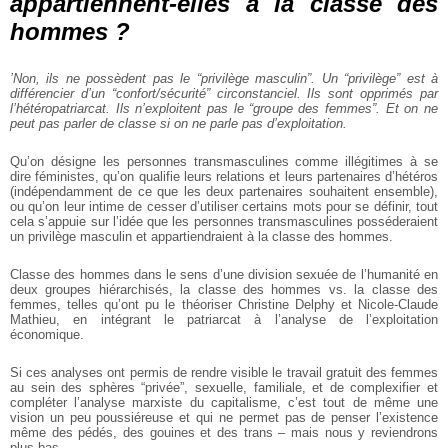
appartiennent-elles à la classe des
hommes ?
’Non, ils ne possèdent pas le “privilège masculin”. Un “privilège” est à
différencier d’un “confort/sécurité” circonstanciel. Ils sont opprimés par
l’hétéropatriarcat. Ils n’exploitent pas le “groupe des femmes”. Et on ne
peut pas parler de classe si on ne parle pas d’exploitation.
Qu’on désigne les personnes transmasculines comme illégitimes à se
dire féministes, qu’on qualifie leurs relations et leurs partenaires d’hétéros
(indépendamment de ce que les deux partenaires souhaitent ensemble),
ou qu’on leur intime de cesser d’utiliser certains mots pour se définir, tout
cela s’appuie sur l’idée que les personnes transmasculines posséderaient
un privilège masculin et appartiendraient à la classe des hommes.
Classe des hommes dans le sens d’une division sexuée de l’humanité en
deux groupes hiérarchisés, la classe des hommes vs. la classe des
femmes, telles qu’ont pu le théoriser Christine Delphy et Nicole-Claude
Mathieu, en intégrant le patriarcat à l’analyse de l’exploitation
économique.
Si ces analyses ont permis de rendre visible le travail gratuit des femmes
au sein des sphères “privée”, sexuelle, familiale, et de complexifier et
compléter l’analyse marxiste du capitalisme, c’est tout de même une
vision un peu poussiéreuse et qui ne permet pas de penser l’existence
même des pédés, des gouines et des trans – mais nous y reviendrons
plus bas.