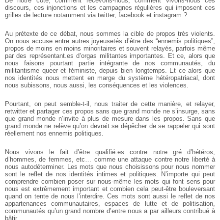
De notre côté, comment recevons-nous, comment vivons-nous ces
discours, ces injonctions et les campagnes régulières qui imposent ces
grilles de lecture notamment via twitter, facebook et instagram ?
Au prétexte de ce débat, nous sommes la cible de propos très violents.
On nous accuse entre autres joyeusetés d’être des “ennemis politiques”,
propos de moins en moins minoritaires et souvent relayés, parfois même
par des représentant.es d’orgas militantes importantes.
Et ce, alors que
nous faisons pourtant partie intégrante de nos communautés, du
militantisme queer et féministe, depuis bien longtemps.
Et ce alors que
nos identités nous mettent en marge du système hétéropatriacal, dont
nous subissons, nous aussi, les conséquences et les violences.
Pourtant, on peut semble-t-il, nous traiter de cette manière, et relayer,
retwitter et partager ces propos sans que grand monde ne s’insurge, sans
que grand monde n’invite à plus de mesure dans les propos. Sans que
grand monde ne relève qu’on devrait se dépêcher de se rappeler qui sont
réellement nos ennemis politiques.
Nous vivons le fait d’être qualifié.es contre notre gré d’hétéros,
d’hommes, de femmes, etc… comme une attaque contre notre liberté à
nous autodéterminer.
Les mots que nous choisissons pour nous nommer
sont le reflet de nos identités intimes et politiques. N’importe qui peut
comprendre combien poser sur nous-même les mots qui font sens pour
nous est extrêmement important et combien cela peut-être bouleversant
quand on tente de nous l’interdire. Ces mots sont aussi le reflet de nos
appartenances communautaires, espaces de lutte et de politisation,
communautés qu’un grand nombre d’entre nous a par ailleurs contribué à
bâtir.