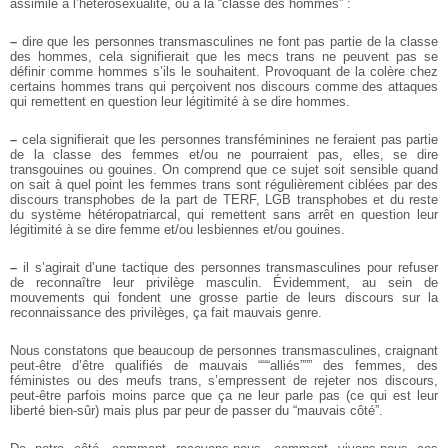
assimilé à l’hétérosexualité, ou à la “classe des hommes” :
–
dire que les personnes transmasculines ne font pas partie de la classe
des hommes, cela signifierait que les mecs trans ne peuvent pas se
définir comme hommes s’ils le souhaitent. Provoquant de la colère chez
certains hommes trans qui perçoivent nos discours comme des attaques
qui remettent en question leur légitimité à se dire hommes.
–
cela signifierait que les personnes transféminines ne feraient pas partie
de la classe des femmes et/ou ne pourraient pas, elles, se dire
transgouines ou gouines. On comprend que ce sujet soit sensible quand
on sait à quel point les femmes trans sont régulièrement ciblées par des
discours transphobes de la part de TERF, LGB transphobes et du reste
du système hétéropatriarcal, qui remettent sans arrêt en question leur
légitimité à se dire femme et/ou lesbiennes et/ou gouines.
–
il s’agirait d’une tactique des personnes transmasculines pour refuser
de reconnaître leur privilège masculin. Évidemment, au sein de
mouvements qui fondent une grosse partie de leurs discours sur la
reconnaissance des privilèges, ça fait mauvais genre.
Nous constatons que beaucoup de personnes transmasculines, craignant
peut-être d’être qualifiés de mauvais “““alliés””” des femmes, des
féministes ou des meufs trans, s’empressent de rejeter nos discours,
peut-être parfois moins parce que ça ne leur parle pas (ce qui est leur
liberté bien-sûr) mais plus par peur de passer du “mauvais côté”.