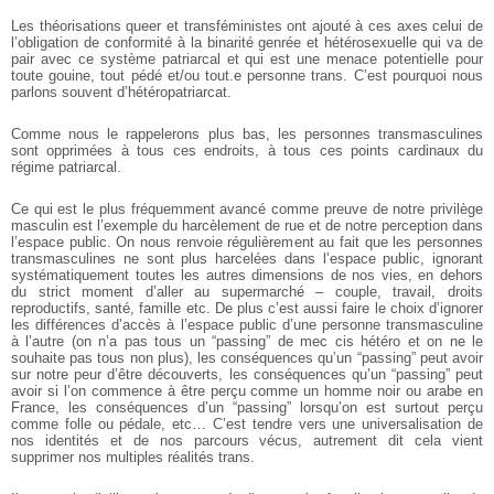
Les théorisations queer et transféministes ont ajouté à ces axes celui de
l’obligation de conformité à la binarité genrée et hétérosexuelle qui va de
pair avec ce système patriarcal et qui est une menace potentielle pour
toute gouine, tout pédé et/ou tout.e personne trans. C’est pourquoi nous
parlons souvent d’hétéropatriarcat.
Comme nous le rappelerons plus bas, les personnes transmasculines
sont opprimées à tous ces endroits, à tous ces points cardinaux du
régime patriarcal.
Ce qui est le plus fréquemment avancé comme preuve de notre privilège
masculin est l’exemple du harcèlement de rue et de notre perception dans
l’espace public. On nous renvoie régulièrement au fait que les personnes
transmasculines ne sont plus harcelées dans l’espace public, ignorant
systématiquement toutes les autres dimensions de nos vies, en dehors
du strict moment d’aller au supermarché – couple, travail, droits
reproductifs, santé, famille etc. De plus c’est aussi faire le choix d’ignorer
les différences d’accès à l’espace public d’une personne transmasculine
à l’autre (on n’a pas tous un “passing” de mec cis hétéro et on ne le
souhaite pas tous non plus), les conséquences qu’un “passing” peut avoir
sur notre peur d’être découverts, les conséquences qu’un “passing” peut
avoir si l’on commence à être perçu comme un homme noir ou arabe en
France, les conséquences d’un “passing” lorsqu’on est surtout perçu
comme folle ou pédale, etc… C’est tendre vers une universalisation de
nos identités et de nos parcours vécus, autrement dit cela vient
supprimer nos multiples réalités trans.