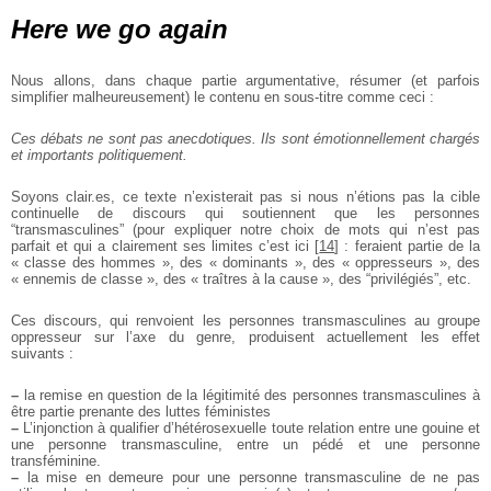
Here we go again
Nous allons, dans chaque partie argumentative, résumer (et parfois
simplifier malheureusement) le contenu en sous-titre comme ceci :
Ces débats ne sont pas anecdotiques. Ils sont émotionnellement chargés
et importants politiquement.
Soyons clair.es, ce texte n’existerait pas si nous n’étions pas la cible
continuelle de discours qui soutiennent que les personnes
“transmasculines” (pour expliquer notre choix de mots qui n’est pas
parfait et qui a clairement ses limites c’est ici
[
14
]
: feraient partie de la
« classe des hommes », des « dominants », des « oppresseurs », des
« ennemis de classe », des « traîtres à la cause », des “privilégiés”, etc.
Ces discours, qui renvoient les personnes transmasculines au groupe
oppresseur sur l’axe du genre, produisent actuellement les effet
suivants :
–
la remise en question de la légitimité des personnes transmasculines à
être partie prenante des luttes féministes
–
L’injonction à qualifier d’hétérosexuelle toute relation entre une gouine et
une personne transmasculine, entre un pédé et une personne
transféminine.
–
la mise en demeure pour une personne transmasculine de ne pas