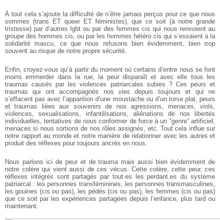
À tout cela s’ajoute la difficulté de n’être jamais perçus pour ce que nous
sommes (trans ET queer ET féministes), que ce soit (à notre grande
tristesse) par d’autres lgbt ou par des femmes cis qui nous renvoient au
groupe des hommes cis, ou par les hommes hétéro cis qui s’essaient à la
solidarité mascu, ce que nous refusons bien évidemment, bien trop
souvent au risque de notre propre sécurité.
Enfin, croyez-vous qu’à partir du moment où certains d’entre nous se font
moins emmerder dans la rue, la peur disparaît et avec elle tous les
traumas causés par les violences patriarcales subies ? Ces peurs et
traumas qui ont accompagnés nos vies depuis toujours et qui ne
s’effacent pas avec l’apparition d’une moustache ou d’un torse plat, peurs
et traumas liées aux souvenirs de nos agressions, menaces, viols,
violences, sexualisations, infantilisations, aliénations de nos libertés
individuelles, tentatives de nous conformer de force à un “genre” artificiel,
menaces si nous sortions de nos rôles assignés, etc. Tout cela influe sur
notre rapport au monde et notre manière de relationner avec les autres et
produit des réflexes pour toujours ancrés en nous.
Nous parlons ici de peur et de trauma mais aussi bien évidemment de
notre colère qui vient aussi de ces vécus. Cette colère, cette peur, ces
réflexes intégrés sont partagés par tout.es les perdant.es du système
patriarcal : les personnes transféminines, les personnes transmasculines,
les gouines (cis ou pas), les pédés (cis ou pas), les femmes (cis ou pas)
que ce soit par les expériences partagées depuis l’enfance, plus tard ou
maintenant.