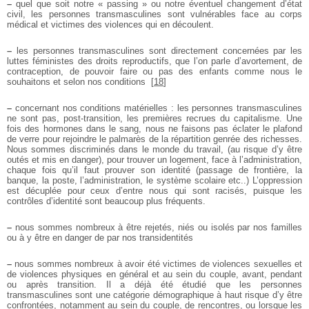
–
quel que soit notre « passing » ou notre éventuel changement d’état
civil, les personnes transmasculines sont vulnérables face au corps
médical et victimes des violences qui en découlent.
–
les personnes transmasculines sont directement concernées par les
luttes féministes des droits reproductifs, que l’on parle d’avortement, de
contraception, de pouvoir faire ou pas des enfants comme nous le
souhaitons et selon nos conditions
[
18
]
–
concernant nos conditions matérielles : les personnes transmasculines
ne sont pas, post-transition, les premières recrues du capitalisme. Une
fois des hormones dans le sang, nous ne faisons pas éclater le plafond
de verre pour rejoindre le palmarès de la répartition genrée des richesses.
Nous sommes discriminés dans le monde du travail, (au risque d’y être
outés et mis en danger), pour trouver un logement, face à l’administration,
chaque fois qu’il faut prouver son identité (passage de frontière, la
banque, la poste, l’administration, le système scolaire etc..) L’oppression
est décuplée pour ceux d’entre nous qui sont racisés, puisque les
contrôles d’identité sont beaucoup plus fréquents.
–
nous sommes nombreux à être rejetés, niés ou isolés par nos familles
ou à y être en danger de par nos transidentités
–
nous sommes nombreux à avoir été victimes de violences sexuelles et
de violences physiques en général et au sein du couple, avant, pendant
ou après transition. Il a déjà été étudié que les personnes
transmasculines sont une catégorie démographique à haut risque d’y être
confrontées, notamment au sein du couple, de rencontres, ou lorsque les