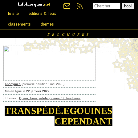
le site
éditions & lieux
classements
thèmes
BROCHURES
anonymes
(première parution : mai 2020)
Mis en ligne le
22 janvier 2022
Thèmes :
Queer, transpédébigouines
(68 brochures)
TRANSPÉDÉ.EGOUINES
CEPENDANT