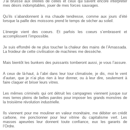
J’ai bruissé aux oreilles de celles et ceux qui savent encore interpréter
mes désirs indomptables, jouer de mes forces sauvages.
Qu’ils s’abandonnent à ma chaude tendresse, comme aux jours d’été
lorsque la paille des moissons prend le temps de sécher au soleil.
L’énergie vient des coeurs. Et parfois les coeurs s’embrasent et
accomplissent l’impossible.
Je suis effondré de ne plus toucher la chaleur des mains de l’Amassada.
La froideur de cette civilisation de machines me dessèche.
Mais bientôt les bunkers des puissants tomberont aussi, je vous l’assure.
A ceux de là-haut, à l’abri dans leur tour climatisée, je dis, moi le vent
d’autan, que je n’ai plus rien à leur donner, ou à leur dire, seulement à
faire claquer et briser leurs vitres.
Les mêmes criminels qui ont détruit les campagnes viennent jusque sur
mes terres pleins de belles paroles pour imposer les grands monstres de
la troisième révolution industrielle.
Ils viennent pour me mouliner en valeur monétaire, me débiter en crédit
carbone, me ponctionner pour leur vitrine du capitalisme vert. Les
masses apeurées leur donnent toute confiance, eux les garants de
l’Ordre.