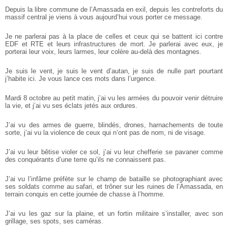
Depuis la libre commune de l’Amassada en exil, depuis les contreforts du
massif central je viens à vous aujourd’hui vous porter ce message.
Je ne parlerai pas à la place de celles et ceux qui se battent ici contre
EDF et RTE et leurs infrastructures de mort. Je parlerai avec eux, je
porterai leur voix, leurs larmes, leur colère au-delà des montagnes.
Je suis le vent, je suis le vent d’autan, je suis de nulle part pourtant
j’habite ici. Je vous lance ces mots dans l’urgence.
Mardi 8 octobre au petit matin, j’ai vu les armées du pouvoir venir détruire
la vie, et j’ai vu ses éclats jetés aux ordures.
J’ai vu des armes de guerre, blindés, drones, harnachements de toute
sorte, j’ai vu la violence de ceux qui n’ont pas de nom, ni de visage.
J’ai vu leur bêtise violer ce sol, j’ai vu leur chefferie se pavaner comme
des conquérants d’une terre qu’ils ne connaissent pas.
J’ai vu l’infâme préfète sur le champ de bataille se photographiant avec
ses soldats comme au safari, et trôner sur les ruines de l’Amassada, en
terrain conquis en cette journée de chasse à l’homme.
J’ai vu les gaz sur la plaine, et un fortin militaire s’installer, avec son
grillage, ses spots, ses caméras.