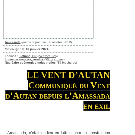
Amassada
(première parution : 8 octobre 2019)
Mis en ligne le
13 janvier 2024
Thèmes :
Fictions, BD
(24 brochures)
Luttes paysannes, ruralité
(50 brochures)
Nucléaire et énergies industrielles
(35 brochures)
LE VENT D’AUTAN
Communiqué du Vent
d’Autan depuis l’Amassada
en exil
L’Amassada, c’était un lieu en luttre contre la construction