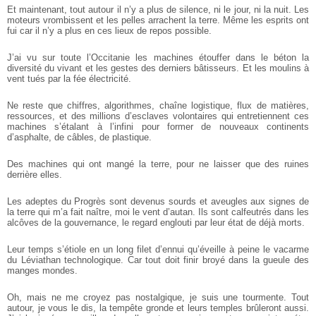
Et maintenant, tout autour il n’y a plus de silence, ni le jour, ni la nuit. Les
moteurs vrombissent et les pelles arrachent la terre. Même les esprits ont
fui car il n’y a plus en ces lieux de repos possible.
J’ai vu sur toute l’Occitanie les machines étouffer dans le béton la
diversité du vivant et les gestes des derniers bâtisseurs. Et les moulins à
vent tués par la fée électricité.
Ne reste que chiffres, algorithmes, chaîne logistique, flux de matières,
ressources, et des millions d’esclaves volontaires qui entretiennent ces
machines s’étalant à l’infini pour former de nouveaux continents
d’asphalte, de câbles, de plastique.
Des machines qui ont mangé la terre, pour ne laisser que des ruines
derrière elles.
Les adeptes du Progrès sont devenus sourds et aveugles aux signes de
la terre qui m’a fait naître, moi le vent d’autan. Ils sont calfeutrés dans les
alcôves de la gouvernance, le regard englouti par leur état de déjà morts.
Leur temps s’étiole en un long filet d’ennui qu’éveille à peine le vacarme
du Léviathan technologique. Car tout doit finir broyé dans la gueule des
manges mondes.
Oh, mais ne me croyez pas nostalgique, je suis une tourmente. Tout
autour, je vous le dis, la tempête gronde et leurs temples brûleront aussi.