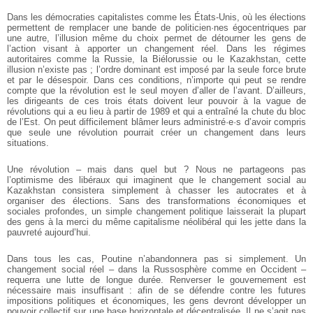
Dans les démocraties capitalistes comme les États-Unis, où les élections
permettent de remplacer une bande de politicien·nes égocentriques par
une autre, l’illusion même du choix permet de détourner les gens de
l’action visant à apporter un changement réel. Dans les régimes
autoritaires comme la Russie, la Biélorussie ou le Kazakhstan, cette
illusion n’existe pas ; l’ordre dominant est imposé par la seule force brute
et par le désespoir. Dans ces conditions, n’importe qui peut se rendre
compte que la révolution est le seul moyen d’aller de l’avant. D’ailleurs,
les dirigeants de ces trois états doivent leur pouvoir à la vague de
révolutions qui a eu lieu à partir de 1989 et qui a entraîné la chute du bloc
de l’Est. On peut difficilement blâmer leurs administré·e·s d’avoir compris
que seule une révolution pourrait créer un changement dans leurs
situations.
Une révolution – mais dans quel but ? Nous ne partageons pas
l’optimisme des libéraux qui imaginent que le changement social au
Kazakhstan consistera simplement à chasser les autocrates et à
organiser des élections. Sans des transformations économiques et
sociales profondes, un simple changement politique laisserait la plupart
des gens à la merci du même capitalisme néolibéral qui les jette dans la
pauvreté aujourd’hui.
Dans tous les cas, Poutine n’abandonnera pas si simplement. Un
changement social réel – dans la Russosphère comme en Occident –
requerra une lutte de longue durée. Renverser le gouvernement est
nécessaire mais insuffisant : afin de se défendre contre les futures
impositions politiques et économiques, les gens devront développer un
pouvoir collectif sur une base horizontale et décentralisée. Il ne s’agit pas