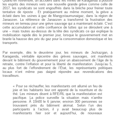
Quand en novembre, un accident dans les mines de Karaganda a poussé
les esprits des mineurs vers une nouvelle grande grève comme celle de
2017, les syndicats se sont engouffrés dans la brèche pour freiner toute
tentative de riposte . Et pratiquement au même moment, la grève a
éclaté dans les usines à gaz de Mangystaumunaigaz, dans la région de
Janaozen. La référence de Janaozen a transformé la frustration des
mineurs en terreau pour une grève sauvage qui a maintenant éclaté. C’est
cette accumulation et cette confluence de luttes qui se déroulent une à
une – mais toutes au-dessus de la tête des syndicats ce qui explique la
mobilisation rapide dès le premier jour, lorsque le gouvernement met en
branle la hausse des prix du gaz pour la consommation domestique et les
transports.
Par exemple, dès le deuxième jour, les mineurs de Jezkazgan, à
Karaganda, véritable épicentre des grèves sauvages, ont manifesté
devant le bâtiment du gouvernement pour un abaissement de l’âge de la
retraite, contre l’inflation et pour la liberté de manifestation. Jusqu’au 5,
au plus fort de l’effondrement de l’État, les représentants politiques
locaux n’ont même pas daigné répondre aux revendications des
travailleurs.
« Pour se réchauffer, les manifestants ont allumé un feu de
joie et les habitants leur ont apporté de la nourriture et du
thé. Les mineurs disent à RFE/RL que la manifestation est
pacifique. La police surveille la situation mais n’arrête
personne. À 15h00 le 6 janvier, environ 300 personnes se
trouvaient près du bâtiment akimat. Selon l’un des
participants à l’action, il y avait beaucoup plus de
manifestants hier soir et aujourd’hui, de nouveaux