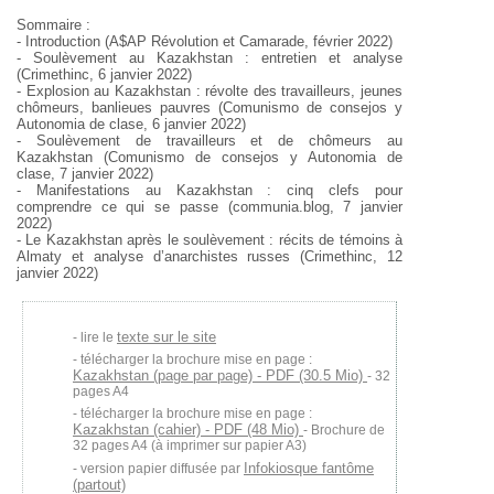
Sommaire :
- Introduction (A$AP Révolution et Camarade, février 2022)
- Soulèvement au Kazakhstan : entretien et analyse
(Crimethinc, 6 janvier 2022)
- Explosion au Kazakhstan : révolte des travailleurs, jeunes
chômeurs, banlieues pauvres (Comunismo de consejos y
Autonomia de clase, 6 janvier 2022)
- Soulèvement de travailleurs et de chômeurs au
Kazakhstan (Comunismo de consejos y Autonomia de
clase, 7 janvier 2022)
- Manifestations au Kazakhstan : cinq clefs pour
comprendre ce qui se passe (communia.blog, 7 janvier
2022)
- Le Kazakhstan après le soulèvement : récits de témoins à
Almaty et analyse d’anarchistes russes (Crimethinc, 12
janvier 2022)
texte sur le site
lire le
télécharger la brochure mise en page :
Kazakhstan (page par page) - PDF (30.5 Mio)
- 32
pages A4
télécharger la brochure mise en page :
Kazakhstan (cahier) - PDF (48 Mio)
- Brochure de
32 pages A4 (à imprimer sur papier A3)
Infokiosque fantôme
version papier diffusée par
(partout)