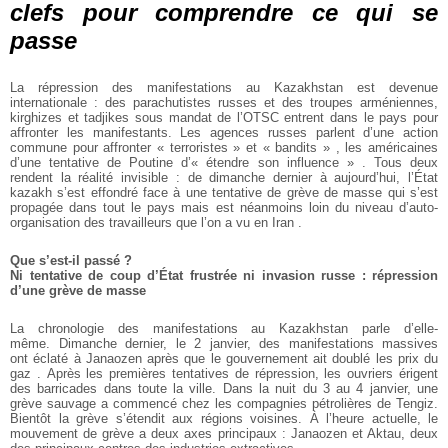
clefs pour comprendre ce qui se
passe
La répression des manifestations au Kazakhstan est devenue
internationale : des parachutistes russes et des troupes arméniennes,
kirghizes et tadjikes sous mandat de l’OTSC entrent dans le pays pour
affronter les manifestants. Les agences russes parlent d’une action
commune pour affronter « terroristes » et « bandits » , les américaines
d’une tentative de Poutine d’« étendre son influence » . Tous deux
rendent la réalité invisible : de dimanche dernier à aujourd’hui, l’État
kazakh s’est effondré face à une tentative de grève de masse qui s’est
propagée dans tout le pays mais est néanmoins loin du niveau d’auto-
organisation des travailleurs que l’on a vu en Iran .
Que s’est-il passé ?
Ni tentative de coup d’État frustrée ni invasion russe : répression
d’une grève de masse
La chronologie des manifestations au Kazakhstan parle d’elle-
même. Dimanche dernier, le 2 janvier, des manifestations massives
ont éclaté à Janaozen après que le gouvernement ait doublé les prix du
gaz . Après les premières tentatives de répression, les ouvriers érigent
des barricades dans toute la ville.
Dans la nuit du 3 au 4 janvier, une
grève sauvage a commencé chez les compagnies pétrolières de Tengiz.
Bientôt la grève s’étendit aux régions voisines. À l’heure actuelle, le
mouvement de grève a deux axes principaux : Janaozen et Aktau, deux