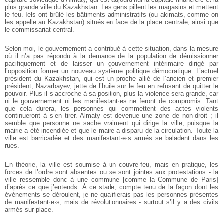
plus grande ville du Kazakhstan. Les gens pillent les magasins et mettent
le feu. Iels ont brûlé les bâtiments administratifs (ou akimats, comme on
les appelle au Kazakhstan) situés en face de la place centrale, ainsi que
le commissariat central.
Selon moi, le gouvernement a contribué à cette situation, dans la mesure
où il n’a pas répondu à la demande de la population de démissionner
pacifiquement et de laisser un gouvernement intérimaire dirigé par
l’opposition former un nouveau système politique démocratique. L’actuel
président du Kazakhstan, qui est un proche allié de l’ancien et premier
président, Nazarbayev, jette de l’huile sur le feu en refusant de quitter le
pouvoir. Plus il s’accroche à sa position, plus la violence sera grande, car
ni le gouvernement ni les manifestant·es ne feront de compromis. Tant
que cela durera, les personnes qui commettent des actes violents
continueront à s’en tirer. Almaty est devenue une zone de non-droit ; il
semble que personne ne sache vraiment qui dirige la ville, puisque la
mairie a été incendiée et que le maire a disparu de la circulation. Toute la
ville est barricadée et des manifestant·e·s armés se baladent dans les
rues.
En théorie, la ville est soumise à un couvre-feu, mais en pratique, les
forces de l’ordre sont absentes ou se sont jointes aux protestations - la
ville ressemble donc à une commune [comme la Commune de Paris]
d’après ce que j’entends. À ce stade, compte tenu de la façon dont les
événements se déroulent, je ne qualifierais pas les personnes présentes
de manifestant·e·s, mais de révolutionnaires - surtout s’il y a des civils
armés sur place.