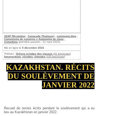
A$AP Révolution
,
Camarade (Toulouse)
,
communia.blog
,
Comunismo de consejos y Autonomia de clase
,
Crimethinc
(première parution : 21 mars 2022)
Mis en ligne le
5 décembre 2024
Thèmes :
Grèves et luttes des classes
(41 brochures)
Insurrections, révoltes, émeutes
(105 brochures)
KAZAKHSTAN. RÉCITS
DU SOULÈVEMENT DE
JANVIER 2022
Recueil de textes écrits pendant le soulèvement qui a eu
lieu au Kazakhstan en janvier 2022.