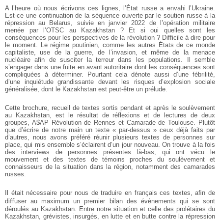
A l’heure où nous écrivons ces lignes, l’État russe a envahi l’Ukraine.
Est-ce une continuation de la séquence ouverte par le soutien russe à la
répression au Belarus, suivie en janvier 2022 de l’opération militaire
menée par l’OTSC au Kazakhstan ? Et si oui quelles sont les
conséquences pour les perspectives de la révolution ? Difficile à dire pour
le moment. Le régime poutinien, comme les autres États de ce monde
capitaliste, use de la guerre, de l’invasion, et même de la menace
nucléaire afin de susciter la terreur dans les populations. Il semble
s’engager dans une fuite en avant autoritaire dont les conséquences sont
compliquées à déterminer. Pourtant cela dénote aussi d’une fébrilité,
d’une inquiétude grandissante devant les risques d’explosion sociale
généralisée, dont le Kazakhstan est peut-être un prélude.
Cette brochure, recueil de textes sortis pendant et après le soulèvement
au Kazakhstan, est le résultat de réflexions et de lectures de deux
groupes, A$AP Révolution de Rennes et Camarade de Toulouse. Plutôt
que d’écrire de notre main un texte « par-dessus » ceux déjà faits par
d’autres, nous avons préféré réunir plusieurs textes de personnes sur
place, qui mis ensemble s’éclairent d’un jour nouveau. On trouve à la fois
des interviews de personnes présentes là-bas, qui ont vécu le
mouvement et des textes de témoins proches du soulèvement et
connaisseurs de la situation dans la région, notamment des camarades
russes.
Il était nécessaire pour nous de traduire en français ces textes, aﬁn de
diﬀuser au maximum un premier bilan
des évènements qui se sont
déroulés au Kazakhstan. Entre notre situation et celle des prolétaires du
Kazakhstan,
grévistes, insurgés, en lutte et en butte contre la répression