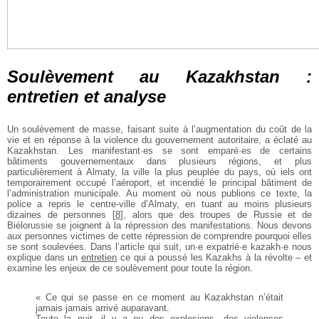
Soulèvement au Kazakhstan :
entretien et analyse
Un soulèvement de masse, faisant suite à l’augmentation du coût de la
vie et en réponse à la violence du gouvernement autoritaire, a éclaté au
Kazakhstan. Les manifestant·es se sont emparé·es de certains
bâtiments gouvernementaux dans plusieurs régions, et plus
particulièrement à Almaty, la ville la plus peuplée du pays, où iels ont
temporairement occupé l’aéroport, et incendié le principal bâtiment de
l’administration municipale. Au moment où nous publions ce texte, la
police a repris le centre-ville d’Almaty, en tuant au moins plusieurs
dizaines de personnes
[
8
]
, alors que des troupes de Russie et de
Biélorussie se joignent à la répression des manifestations. Nous devons
aux personnes victimes de cette répression de comprendre pourquoi elles
se sont soulevées. Dans l’article qui suit, un·e expatrié·e kazakh·e nous
explique dans un
entretien
ce qui a poussé les Kazakhs à la révolte – et
examine les enjeux de ce soulèvement pour toute la région.
« Ce qui se passe en ce moment au Kazakhstan n’était
jamais jamais arrivé auparavant.
Toute la nuit, il y a eu des explosions, des violences