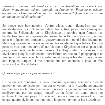
Penses-tu que les participant⋅es à ces manifestations se réfèrent aux
divers mouvements qui ont émergés en France, en Équateur et ailleurs
en réaction à l’augmentation des prix de l’essence ? Qu’est-ce qui inspire
les tactiques qu’iels utilisent ?
Je pense que bon nombre d’entre elleux sont influencé⋅es par les
manifestations qui ont eu lieu dans les autres pays post-soviétiques,
comme la Biélorussie ou le Kirghizistan. Il semble qu’à Almaty, les
habitant⋅es se sont inspiré⋅es de l’exemple du Kirghizistan voisin, où les
gens ont également attaqué le gouvernement et incendié des bâtiments.
Mais le gouvernement a été renversé plus rapidement que là-bas. De mon
point de vue, c’est en partie dû au fait que le Kirghizistan est un plus petit
pays, avec une seule ville majeure. Le Kirghizistan a traversé trois
révolutions jusqu’à maintenant ; considérant sa proximité géographique et
ses liens culturels avec le Kazakhstan, et puisque les deux pays parlent
des langues turques, il me semble que cet exemple a joué un rôle
significatif au Kazakhstan.
Qu’est-ce qui peut se passer ensuite ?
En ce qui me concerne, je peux imaginer quelques scénarios. Soit le
gouvernement démissionne – ou est renversé – et le Kazakhstan entame
un chemin vers la démocratisation, ou alors le gouvernement réprime le
soulèvement par un usage massif de la force, et sans doute en
impliquant d’autres pays. Un scénario encore pire consisterait en une
longue guerre civile destructrice entre le gouvernement et les kazakh⋅es.