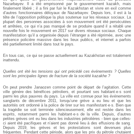
Nazarbayev. Il a été emprisonné par le gouvernement kazakh, mais
finalement libéré ; il a fini par fuir le Kazakhstan et vivre en exil comme
d’autres fonctionnaires déloyaux de Nazarbayev. Depuis lors, il est à la
tête de l’opposition politique la plus soutenue sur les réseaux sociaux. La
plupart des personnes associées à son mouvement ont été persécutées
et arrêtées, ce qui n’a pas manqué de se produire quand il a rétabli une
nouvelle fois le mouvement en 2017 sur divers réseaux sociaux. Chaque
manifestation qu’il a organisée depuis l’étranger a été réprimée, avec une
présence policière massive dans les lieux publics, et internet a parfois
été partiellement limité dans tout le pays.
En tous cas, ce qui se passe actuellement au Kazakhstan est totalement
inattendu.
Quelles ont été les tensions qui ont précédé ces événements ? Quelles
sont les principales lignes de fracture de la société kazakhe ?
On peut prendre Janaozen comme point de départ de l’agitation. Cette
ville génère des bénéfices pétroliers, et pourtant ses habitant·e·s sont
parmi les plus pauvres du pays. La ville est connue pour les événements
sanglants de décembre 2011, lorsqu’une grève a eu lieu et que les
autorités ont ordonné à la police de tirer sur les manifestant·e·s. Bien que
la tragédie se soit terminée silencieusement, elle est restée dans les
esprits, notamment parmi les habitant·e·s de la ville. Depuis, d’autres
petites grèves ont eu lieu dans les industries pétrolières - bien que celles-
ci aient été pacifiques et n’aient pas donné lieu à des effusions de sang.
Depuis 2019, les grèves et les protestations sont devenues plus
fréquentes. Pendant cette période, alors que les prix du pétrole chutaient