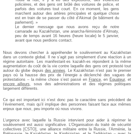
policières, et des gens ont brûlé des voitures de police, et
parfois des voitures tout court. En ce moment, les gens
marchent autour des artères principales et quelque chose
est en train de se passer du côté d’Akimat (le bâtiment du
parlement). »
Le dernier message que nous avons reçu de notre
camarade au Kazakhstan, une anarcha-féministe d’Almaty,
peu de temps avant 16 heures (heure locale) le 5 janvier,
avant que nous perdions contact.
Nous devons chercher à appréhender le soulèvement au Kazakhstan
dans un contexte global. Il ne s’agit pas simplement d’une réaction à un
régime autoritaire. Les manifestant·es kazakh·es répondent à la même
augmentation du coût de la vie contre laquelle des gens ont protesté tout
autour du globe depuis
des années
. Le Kazakhstan n’est pas le premier
pays où la hausse des prix de l’énergie a déclenché des vagues de
protestations – la même chose s’est passé en
France
, en
Équateur
, et
encore ailleurs
, sous des administrations et des régimes politiques
largement différents.
Ce qui est important ici n’est donc pas le caractère sans précédent de
l’événement, mais qu’il implique des personnes faisant face aux mêmes
enjeux que
nous
, peu importe où nous vivons.
L’urgence avec laquelle la Russie intervient pour aider à réprimer le
soulèvement est aussi significative. L’Organisation du traité de sécurité
collectives [CSTO], une alliance militaire entre la Russie, l’Arménie, la
Biélorussie, le Kazakhstan, le Kirghizistan, et le Tadjikistan – avec la