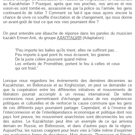
au Kazakhstan ? Pourquoi, après que nos proches, nos ami·es et nos
voisin·es sont tombé·es, assassiné·es par la police ou l’armée, les gens
continuent-ils de lutter ? Comment se fait-il que nous ayons encore la
chance de vivre ce souffle d’excitation et de changement, qui nous donne
un avant-goût de tout ce que nos vies pourraient être ?
On peut entendre une ébauche de réponse dans les paroles du musicien
kazakh Ermen Anti, du groupe
АДАПТАЦИЯ
(Adaptation) :
“Peu importe les balles qu’ils tirent, elles ne suffiront pas...
Peu importe à quel point ils nous écrasent, les graines
De la juste colère poussent quand même
Les enfants de Prométhée, portent le feu à celles et ceux
qui ont froid.”
Lorsque nous regardons les événements des dernières décennies au
Kazakhstan, en Biélorussie et au Kirghizistan, on peut se demander ce
que la coopération entre les différentes initiatives et mouvements de
libération pourrait accomplir à un niveau international. De telles
connexions nous permettraient d’échanger autour de nos expériences
politiques et culturelles et de renforcer la cause commune que les gens
de ces différents pays pourraient partager. Cependant, et à l’inverse de
l’interconnexion et de l’interdépendance économique et politique dont nos
pays font preuve, les mouvement anarchistes sont déconnectés les uns
des autres. Le Kazakhstan peut être un exemple de ce qui arrivera
demain en Russie, en Biélorussie, et dans d’autres pays de la région.
Aujourd’hui, les russes craignent pour leurs vies à l’idée même d’exprimer
une quelconque forme de dissidence. Mais demain, Zhanaozen et Almaty