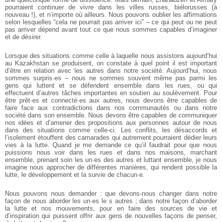
pourraient continuer de vivre dans les villes russes, biélorusses (à
nouveau !), et n’importe où ailleurs. Nous pouvons oublier les affirmations
selon lesquelles “cela ne pourrait pas arriver ici” – ce qui peut ou ne peut
pas arriver dépend avant tout ce que nous sommes capables d’imaginer
et de désirer.
Lorsque des situations comme celle à laquelle nous assistons aujourd’hui
au Kazakhstan se produisent, on constate à quel point il est important
d’être en relation avec les autres dans notre société. Aujourd’hui, nous
sommes surpris·es – nous ne sommes souvent même pas parmi les
gens qui luttent et se défendent ensemble dans les rues, ou qui
effectuent d’autres tâches importantes en soutien au soulèvement. Pour
être prêt·es et connecté·es aux autres, nous devons être capables de
faire face aux contradictions dans nos communautés ou dans notre
société dans son ensemble. Nous devons être capables de communiquer
nos idées et d’amener des propositions aux personnes autour de nous
dans des situations comme celle-ci. Les conflits, les désaccords et
l’isolement étouffent des camarades qui autrement pourraient dédier leurs
vies à la lutte. Quand je me demande ce qu’il faudrait pour que nous
puissions nous voir dans les rues et dans nos maisons, marchant
ensemble, prenant soin les un·es des autres et luttant ensemble, je nous
imagine nous approcher de différentes manières, qui rendent possible la
lutte, le développement et la survie de chacun·e.
Nous pouvons nous demander : que devons-nous changer dans notre
façon de nous aborder les un·es le s autres ; dans notre façon d’aborder
la lutte et nos mouvements, pour en faire des sources de vie et
d’inspiration qui puissent offrir aux gens de nouvelles façons de penser,