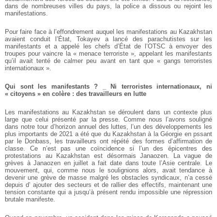
dans de nombreuses villes du pays, la police a dissous ou rejoint les
manifestations.
Pour faire face à l’effondrement auquel les manifestations au Kazakhstan
avaient conduit l’État, Tokayev a lancé des parachutistes sur les
manifestants et a appelé les chefs d’État de l’OTSC à envoyer des
troupes pour vaincre la « menace terroriste », appelant les manifestants
qu’il avait tenté de calmer peu avant en tant que « gangs terroristes
internationaux ».
Qui sont les manifestants ?
_ Ni terroristes internationaux, ni
« citoyens » en colère : des travailleurs en lutte
Les manifestations au Kazakhstan se déroulent dans un contexte plus
large que celui présenté par la presse. Comme nous l’avons souligné
dans notre tour d’horizon annuel des luttes, l’un des développements les
plus importants de 2021 a été que du Kazakhstan à la Géorgie en pssant
par le Donbass, les travailleurs ont répété des formes d’affirmation de
classe. Ce n’est pas une coïncidence si l’un des épicentres des
protestations au Kazakhstan est désormais Janaozen. La vague de
grèves à Janaozen en juillet a fait date dans toute l’Asie centrale. Le
mouvement, qui, comme nous le soulignions alors, avait tendance à
devenir une grève de masse malgré les obstacles syndicaux, n’a cessé
depuis d’ ajouter des secteurs et de rallier des effectifs, maintenant une
tension constante qui a jusqu’à présent rendu impossible une répression
brutale manifeste.