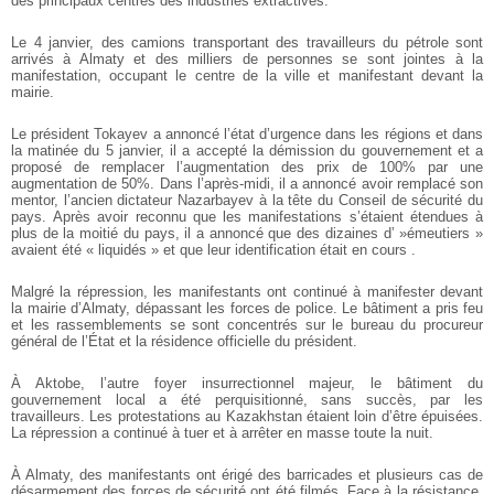
des principaux centres des industries extractives.
Le 4 janvier, des camions transportant des travailleurs du pétrole sont
arrivés à Almaty et des milliers de personnes se sont jointes à la
manifestation, occupant le centre de la ville et manifestant devant la
mairie.
Le président Tokayev a annoncé l’état d’urgence dans les régions et dans
la matinée du 5 janvier, il a accepté la démission du gouvernement et a
proposé de remplacer l’augmentation des prix de 100% par une
augmentation de 50%. Dans l’après-midi, il a annoncé avoir remplacé son
mentor, l’ancien dictateur Nazarbayev à la tête du Conseil de sécurité du
pays. Après avoir reconnu que les manifestations s’étaient étendues à
plus de la moitié du pays, il a annoncé que des dizaines d’ »émeutiers »
avaient été « liquidés » et que leur identification était en cours .
Malgré la répression, les manifestants ont continué à manifester devant
la mairie d’Almaty, dépassant les forces de police. Le bâtiment a pris feu
et les rassemblements se sont concentrés sur le bureau du procureur
général de l’État et la résidence officielle du président.
À Aktobe, l’autre foyer insurrectionnel majeur, le bâtiment du
gouvernement local a été perquisitionné, sans succès, par les
travailleurs. Les protestations au Kazakhstan étaient loin d’être épuisées.
La répression a continué à tuer et à arrêter en masse toute la nuit.
À Almaty, des manifestants ont érigé des barricades et plusieurs cas de
désarmement des forces de sécurité ont été filmés. Face à la résistance,