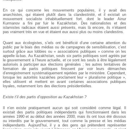
En ce qui concerne les mouvements populaires, il y avait des
anarchistes, qui étaient plutôt dans la clandestinité, et il existait un
mouvement socialiste inhabituellement fort, dont le leader Ainur
Kurmanov a fini par fuir le Kazakhstan. Des nationalistes et des
islamistes radicaux étaient aussi présents, mais là encore, ils n’étaient
pas vraiment très en vue et étaient eux aussi plus ou moins clandestins.
Quant aux écologistes, s’iels ont bénéficié d’une certaine attention du
public par le biais des médias ou de campagnes de sensibilisation, c’est
surtout grâce aux lobbies ou « associations publiques » comme on les
appelle là-bas. Au Kazakhstan, seuls six partis politiques sont agréés par
le gouvernement à l’heure actuelle, et ce sont les seuls à être légalement
autorisés à participer aux élections générales ; les autres tentatives de
formation de partis politiques finissent par voir leurs démarches
d’enregistrement systématiquement rejetées par le ministère. Cependant,
lorsque les autorités kazakhes proclament leur « pluralisme politique »,
elles utilisent et mettent en avant certaines associations publiques
loyales, notamment lors des élections présidentielles.
Existe t’il des partis d’opposition au Kazakhstan ?
Il n’en existe pratiquement aucun qui soit considéré comme légal. Il
existait des partis politiques indépendants qui fonctionnaient dans les
années 1990 et au début des années 2000, mais ils ont tous été dissous
ou interdits par le gouvernement, tout comme la presse et les médias
indépendants. Aujourd’hui, il y a des gens qui prétendent représenter