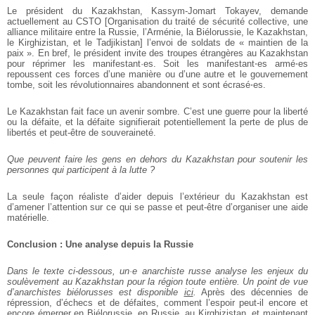
Le président du Kazakhstan, Kassym-Jomart Tokayev, demande
actuellement au CSTO [Organisation du traité de sécurité collective, une
alliance militaire entre la Russie, l’Arménie, la Biélorussie, le Kazakhstan,
le Kirghizistan, et le Tadjikistan] l’envoi de soldats de « maintien de la
paix ». En bref, le président invite des troupes étrangères au Kazakhstan
pour réprimer les manifestant·es. Soit les manifestant⋅es armé⋅es
repoussent ces forces d’une manière ou d’une autre et le gouvernement
tombe, soit les révolutionnaires abandonnent et sont écrasé⋅es.
Le Kazakhstan fait face un avenir sombre. C’est une guerre pour la liberté
ou la défaite, et la défaite signifierait potentiellement la perte de plus de
libertés et peut-être de souveraineté.
Que peuvent faire les gens en dehors du Kazakhstan pour soutenir les
personnes qui participent à la lutte ?
La seule façon réaliste d’aider depuis l’extérieur du Kazakhstan est
d’amener l’attention sur ce qui se passe et peut-être d’organiser une aide
matérielle.
Conclusion : Une analyse depuis la Russie
Dans le texte ci-dessous, un·e anarchiste russe analyse les enjeux du
soulèvement au Kazakhstan pour la région toute entière. Un point de vue
d’anarchistes biélorusses est disponible
ici
.
Après des décennies de
répression, d’échecs et de défaites, comment l’espoir peut-il encore et
encore émerger en Biélorussie, en Russie, au Kirghizistan, et maintenant