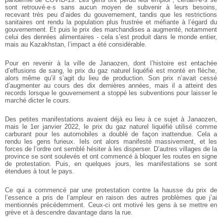
sont retrouvé·e·s sans aucun moyen de subvenir à leurs besoins,
recevant très peu d’aides du gouvernement, tandis que les restrictions
sanitaires ont rendu la population plus frustrée et méfiante à l’égard du
gouvernement. Et puis le prix des marchandises a augmenté, notamment
celui des denrées alimentaires - cela s’est produit dans le monde entier,
mais au Kazakhstan, l’impact a été considérable.
Pour en revenir à la ville de Janaozen, dont l’histoire est entachée
d’effusions de sang, le prix du gaz naturel liquéfié est monté en flèche,
alors même qu’il s’agit du lieu de production. Son prix n’avait cessé
d’augmenter au cours des dix dernières années, mais il a atteint des
records lorsque le gouvernement a stoppé les subventions pour laisser le
marché dicter le cours.
Des petites manifestations avaient déjà eu lieu à ce sujet à Janaozen,
mais le 1er janvier 2022, le prix du gaz naturel liquéfié utilisé comme
carburant pour les automobiles a doublé de façon inattendue. Cela a
rendu les gens furieux. Iels ont alors manifesté massivement, et les
forces de l’ordre ont semblé hésiter à les disperser. D’autres villages de la
province se sont soulevés et ont commencé à bloquer les routes en signe
de protestation. Puis, en quelques jours, les manifestations se sont
étendues à tout le pays.
Ce qui a commencé par une protestation contre la hausse du prix de
l’essence a pris de l’ampleur en raison des autres problèmes que j’ai
mentionnés précédemment. Ceux-ci ont motivé les gens à se mettre en
grève et à descendre davantage dans la rue.