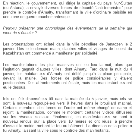
En réaction, le gouvernement, qui dirige la capitale du pays Nur-Sultan
(ou Astana), a envoyé diverses forces de sécurité “anti-terroristes” pour
prendre le contrôle d’Amalty, transformant la ville d’ordinaire paisible en
une zone de guerre cauchemardesque.
Peux-tu présenter une chronologie des événements de la semaine qui
vient de s’écouler ?
Les protestations ont éclaté dans la ville pétrolière de Janaozen le 2
janvier. Dès le lendemain matin, d’autres villes et villages de l’ouest du
Kazakhstan ont commencé à manifester par solidarité.
Les manifestations les plus massives ont eu lieu la nuit, alors que
l’agitation gagnait d’autres villes, dont Almaty. Tard dans la nuit du 4
janvier, les habitant·e·s d’Almaty ont défilé jusqu’à la place principale,
devant la mairie. Des forces de police considérables y étaient
positionnées. Des affrontements ont éclaté, mais les manifestant·e·s ont
eu le dessus.
Iels ont été dispersé·e·s tôt dans la matinée du 5 janvier, mais iels se
sont à nouveau regroupé·e·s vers 9 heures dans le brouillard matinal.
Certains membres des forces de l’ordre ont même changé de camp et
rejoint la manifestation, comme le montrent certaines vidéos diffusées
sur les réseaux sociaux. Finalement, les manifestant·e·s se sont à
nouveau rendus sur la place vers 10 heures et ont réussi à prendre
d’assaut la mairie, mettant le feu au bâtiment. La direction de la police a
fui Almaty, laissant la ville sous le contrôle des manifestants.