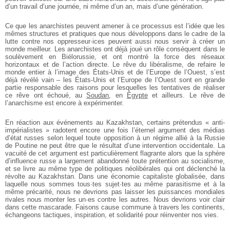
d’un travail d’une journée, ni même d’un an, mais d’une génération.
Ce que les anarchistes peuvent amener à ce processus est l’idée que les
mêmes structures et pratiques que nous développons dans le cadre de la
lutte contre nos oppresseur·ices peuvent aussi nous servir à créer un
monde meilleur. Les anarchistes ont déjà joué un rôle conséquent dans le
soulèvement en Biélorussie, et ont montré la force des réseaux
horizontaux et de l’action directe. Le rêve du libéralisme, de refaire le
monde entier à l’image des États-Unis et de l’Europe de l’Ouest, s’est
déjà révélé vain – les États-Unis et l’Europe de l’Ouest sont en grande
partie responsable des raisons pour lesquelles les tentatives de réaliser
ce rêve ont échoué, au
Soudan
, en
Égypte
et ailleurs. Le rêve de
l’anarchisme est encore à expérimenter.
En réaction aux événements au Kazakhstan, certains prétendus « anti-
impérialistes » radotent encore une fois l’éternel argument des médias
d’état russes selon lequel toute opposition à un régime allié à la Russie
de Poutine ne peut être que le résultat d’une intervention occidentale. La
vacuité de cet argument est particulièrement flagrante alors que la sphère
d’influence russe a largement abandonné toute prétention au socialisme,
et se livre au même type de politiques néolibérales qui ont déclenché la
révolte au Kazakhstan. Dans une économie capitaliste globalisée, dans
laquelle nous sommes tous·tes sujet·tes au même parasitisme et à la
même précarité, nous ne devrions pas laisser les puissances mondiales
rivales nous monter les un·es contre les autres. Nous devrions voir clair
dans cette mascarade. Faisons cause commune à travers les continents,
échangeons tactiques, inspiration, et solidarité pour réinventer nos vies.