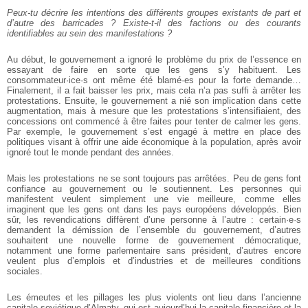
Peux-tu décrire les intentions des différents groupes existants de part et
d’autre des barricades ? Existe-t-il des factions ou des courants
identifiables au sein des manifestations ?
Au début, le gouvernement a ignoré le problème du prix de l’essence en
essayant de faire en sorte que les gens s’y habituent. Les
consommateur·ice·s ont même été blamé·es pour la forte demande…
Finalement, il a fait baisser les prix, mais cela n’a pas suffi à arrêter les
protestations. Ensuite, le gouvernement a nié son implication dans cette
augmentation, mais à mesure que les protestations s’intensifiaient, des
concessions ont commencé à être faites pour tenter de calmer les gens.
Par exemple, le gouvernement s’est engagé à mettre en place des
politiques visant à offrir une aide économique à la population, après avoir
ignoré tout le monde pendant des années.
Mais les protestations ne se sont toujours pas arrêtées. Peu de gens font
confiance au gouvernement ou le soutiennent. Les personnes qui
manifestent veulent simplement une vie meilleure, comme elles
imaginent que les gens ont dans les pays européens développés. Bien
sûr, les revendications diffèrent d’une personne à l’autre : certain·e·s
demandent la démission de l’ensemble du gouvernement, d’autres
souhaitent une nouvelle forme de gouvernement démocratique,
notamment une forme parlementaire sans président, d’autres encore
veulent plus d’emplois et d’industries et de meilleures conditions
sociales.
Les émeutes et les pillages les plus violents ont lieu dans l’ancienne
capitale soviétique d’Almaty, qui est aujourd’hui la capitale financière et la