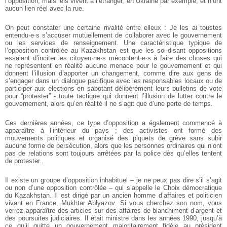
l’opposition, mais iels vivent à l’étranger, en Ukraine par exemple, et n’ont
aucun lien réel avec la rue.
On peut constater une certaine rivalité entre elleux : Je les ai toustes
entendu·e·s s’accuser mutuellement de collaborer avec le gouvernement
ou les services de renseignement. Une caractéristique typique de
l’opposition contrôlée au Kazakhstan est que les soi-disant oppositions
essaient d’inciter les citoyen·ne·s mécontent·e·s à faire des choses qui
ne représentent en réalité aucune menace pour le gouvernement et qui
donnent l’illusion d’apporter un changement, comme dire aux gens de
s’engager dans un dialogue pacifique avec les responsables locaux ou de
participer aux élections en sabotant délibérément leurs bulletins de vote
pour “protester” - toute tactique qui donnent l’illusion de lutter contre le
gouvernement, alors qu’en réalité il ne s’agit que d’une perte de temps.
Ces dernières années, ce type d’opposition a également commencé à
apparaître à l’intérieur du pays ; des activistes ont formé des
mouvements politiques et organisé des piquets de grève sans subir
aucune forme de persécution, alors que les personnes ordinaires qui n’ont
pas de relations sont toujours arrêtées par la police dès qu’elles tentent
de protester..
Il existe un groupe d’opposition inhabituel – je ne peux pas dire s’il s’agit
ou non d’une opposition contrôlée – qui s’appelle le Choix démocratique
du Kazakhstan. Il est dirigé par un ancien homme d’affaires et politicien
vivant en France, Mukhtar Ablyazov. Si vous cherchez son nom, vous
verrez apparaître des articles sur des affaires de blanchiment d’argent et
des poursuites judiciaires. Il était ministre dans les années 1990, jusqu’à
ce qu’il quitte un gouvernement majoritairement fidèle au président