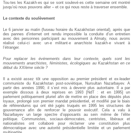
Tou·tes les Kazakh·es qui se sont soulevé·es cette semaine ont montré
jusqu’où nous pouvons aller – et ce qui nous reste à traverser ensemble.
Le contexte du soulèvement
Le 6 janvier au matin (fuseau horaire du Kazakhstan oriental), après que
des pannes d’internet ont rendu impossible la conduite d’un entretien
avec des personnes participant au mouvement à Almaty, nous avons
réalisé celui-ci avec un·e militant·e anarchiste kazakh·e vivant à
l’étranger.
Pour replacer les événements dans leur contexte, quels sont les
mouvements anarchistes, féministes, écologiques au Kazakhstan en ce
début du XXIème siècle ?
Il a existé assez tôt une opposition au premier président et ex-leader
communiste du Kazakhstan post-soviétique, Nursultan Nazarbayev. A
partir des années 1990, il s’est mis à devenir plus autoritaire. Il a par
exemple dissous à deux reprises en 1993 [NdT : et en 1995] un
parlement politiquement pluriel afin de mettre en place des députés plus
loyaux, prolongé son premier mandat présidentiel, et modifié par le biais
de référendums qui ont été jugés truqués en 1995 les structures de
gouvernance afin de renforcer le pouvoir exécutif. Cela a valu à
Nazarbayev un large spectre d’opposants au sein même de l’élite
politique. Communistes, sociaux-démocrates, centristes, libéraux et
nationalistes ont collaboré pour réclamer une constitution plus
démocratique avec une autorité présidentielle limitée et un parlement
multipartite.