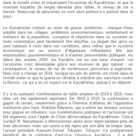
dans le monde entier et impactaient l’économie du Kazakhstan, et que la
monnaie kazakhe (le tenge) devenait plus faible, le niveau de vie a
baissé. Beaucoup de personnes se sont alors politisé·e·s partout dans le
pays.
Le Kazakhstan connaît en outre de graves problèmes : manque d’eau
potable dans les villages, problèmes environnementaux, endettement et
méfiance de la population, corruption et népotisme dans un système où
toute contestation peut facilement être étouffée. La plupart des gens se
sont habitués à vivre dans ces conditions, alors même que le système
économique est au service d’oligarques milliardaires liés aux
responsables gouvernementaux et à d’autres personnalités publiques. Au
début des années 2000, les Kazakhs ont eu une lueur d’espoir, car
l’économie s’est développée grâce aux réserves de gaz naturel ; en
conséquence, le niveau de vie de nombreuses personnes a augmenté.
Mais tout a changé en 2014, lorsque les prix du pétrole ont chuté dans le
monde entier et que la guerre en Ukraine a entraîné des sanctions contre
la Russie - ce qui a eu un impact sur le Kazakhstan, puisqu’il en dépend.
Il y a eu quelques manifestations de faible ampleur de 2014 à 2016, mais
elles ont été rapidement réprimées. De 2018 à 2019, la contestation a
gagné du terrain, notamment grâce à l’homme d’affaires de l’opposition
mentionné plus haut, Mukhtar Ablyazov, qui a utilisé les réseaux sociaux
pour gagner en influence. Les manifestations politiques et l’activisme ont
été organisés sous l’égide du Choix démocratique du Kazakhstan. Cela a
conduit M. Nazarbayev à démissionner après avoir régné pendant près de
trois décennies, mais son poste a été repris par son allié de longue date,
l’actuel président Kassym-Jomart Tokayev. Tokayev n’a pratiquement
bénéficié de la confiance d’aucun·e citoyen·e· kazakh·e ; il a été