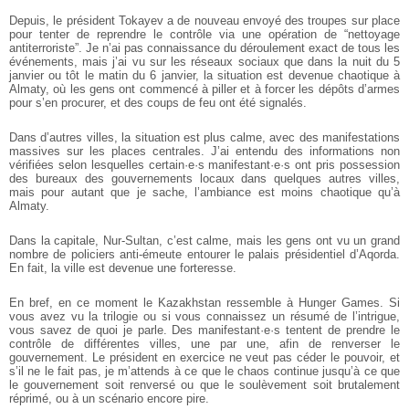
Depuis, le président Tokayev a de nouveau envoyé des troupes sur place
pour tenter de reprendre le contrôle via une opération de “nettoyage
antiterroriste”. Je n’ai pas connaissance du déroulement exact de tous les
événements, mais j’ai vu sur les réseaux sociaux que dans la nuit du 5
janvier ou tôt le matin du 6 janvier, la situation est devenue chaotique à
Almaty, où les gens ont commencé à piller et à forcer les dépôts d’armes
pour s’en procurer, et des coups de feu ont été signalés.
Dans d’autres villes, la situation est plus calme, avec des manifestations
massives sur les places centrales. J’ai entendu des informations non
vérifiées selon lesquelles certain·e·s manifestant·e·s ont pris possession
des bureaux des gouvernements locaux dans quelques autres villes,
mais pour autant que je sache, l’ambiance est moins chaotique qu’à
Almaty.
Dans la capitale, Nur-Sultan, c’est calme, mais les gens ont vu un grand
nombre de policiers anti-émeute entourer le palais présidentiel d’Aqorda.
En fait, la ville est devenue une forteresse.
En bref, en ce moment le Kazakhstan ressemble à Hunger Games. Si
vous avez vu la trilogie ou si vous connaissez un résumé de l’intrigue,
vous savez de quoi je parle. Des manifestant·e·s tentent de prendre le
contrôle de différentes villes, une par une, afin de renverser le
gouvernement. Le président en exercice ne veut pas céder le pouvoir, et
s’il ne le fait pas, je m’attends à ce que le chaos continue jusqu’à ce que
le gouvernement soit renversé ou que le soulèvement soit brutalement
réprimé, ou à un scénario encore pire.