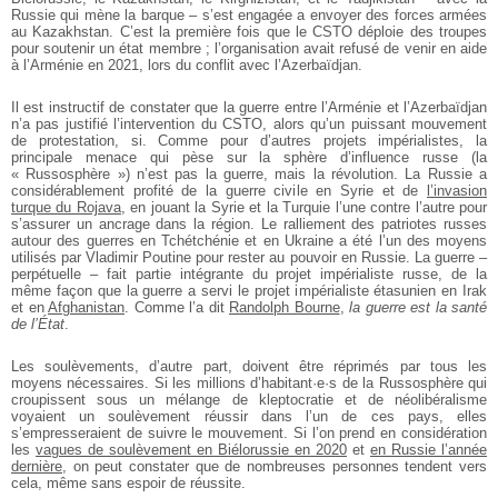
Russie qui mène la barque – s’est engagée a envoyer des forces armées
au Kazakhstan. C’est la première fois que le CSTO déploie des troupes
pour soutenir un état membre ; l’organisation avait refusé de venir en aide
à l’Arménie en 2021, lors du conflit avec l’Azerbaïdjan.
Il est instructif de constater que la guerre entre l’Arménie et l’Azerbaïdjan
n’a pas justifié l’intervention du CSTO, alors qu’un puissant mouvement
de protestation, si. Comme pour d’autres projets impérialistes, la
principale menace qui pèse sur la sphère d’influence russe (la
« Russosphère ») n’est pas la guerre, mais la révolution. La Russie a
considérablement profité de la guerre civile en Syrie et de
l’invasion
turque du Rojava
, en jouant la Syrie et la Turquie l’une contre l’autre pour
s’assurer un ancrage dans la région. Le ralliement des patriotes russes
autour des guerres en Tchétchénie et en Ukraine a été l’un des moyens
utilisés par Vladimir Poutine pour rester au pouvoir en Russie. La guerre –
perpétuelle – fait partie intégrante du projet impérialiste russe, de la
même façon que la guerre a servi le projet impérialiste étasunien en Irak
et en
Afghanistan
. Comme l’a dit
Randolph Bourne
,
la guerre est la santé
de l’État
.
Les soulèvements, d’autre part, doivent être réprimés par tous les
moyens nécessaires. Si les millions d’habitant·e·s de la Russosphère qui
croupissent sous un mélange de kleptocratie et de néolibéralisme
voyaient un soulèvement réussir dans l’un de ces pays, elles
s’empresseraient de suivre le mouvement. Si l’on prend en considération
les
vagues de soulèvement en Biélorussie en 2020
et
en Russie l’année
dernière
, on peut constater que de nombreuses personnes tendent vers
cela, même sans espoir de réussite.