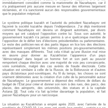
immédiatement considéré comme la marionnette de Nazarbayev, car il
n’a pratiquement pris aucune mesure en faveur des réformes largement
réclamées, et n’a sanctionné aucun des responsables gouvernementaux
que le population méprisait.
Le système politique kazakh et l’autorité du président Nazarbayev ont
façonné la société kazakhe depuis l’indépendance. J’ai déjà mentionné
comment Nazarbayev est devenu un dirigeant autoritaire, par divers
moyens qui ont catalysé l’opposition contre lui. Sous son autorité, le
gouvernement kazakh n’a jamais permis à un·e quelconque membre de
l’opposition de le défier lors d’élections présidentielles ou parlementaires.
Le reste des politicien·nes et des partis légaux en lice lors des élections
représentaient simplement les mêmes positions pro-gouvernementales,
avec des masques différents. Tout cela n’était qu’une illusion mal mise
en œuvre pour donner au Kazakhstan l’apparence d’un pays
“démocratique” dans lequel un homme fort et son parti au pouvoir
remportent chaque élection avec une majorité de voix peu convaincante,
voire surréaliste, malgré des cas avérés de fraude électorale. Cette
situation est similaire à celle de la Russie, de la Biélorussie et d’autres
pays dictatoriaux post-soviétiques. Au fil du temps, les choses se sont
vraiment détériorées avec la création d’un culte de la personnalité autour
de Nazarbayev. Le gouvernement a dépensé des millions de dollars du
budget de l’État pour créer et donner son nom à des rues, des parcs, des
places, des aéroports, des universités, des statues et à la capitale
Astana
[
9
]
. Tout cela n’a fait qu’irriter davantage la population, et fait
passer Nazarbayev pour un narcissique.
La situation au Kazakhstan a empiré après 2020, avec l’arrivée de la
pandémie de COVID-19. Les gens ont perdu leur emploi ; certain·e·s se