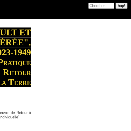
ULT ET
ÉRÉE",
923-1949
Pratique
e Retour
la Terre
Oeuvre de Retour à
individuelle"