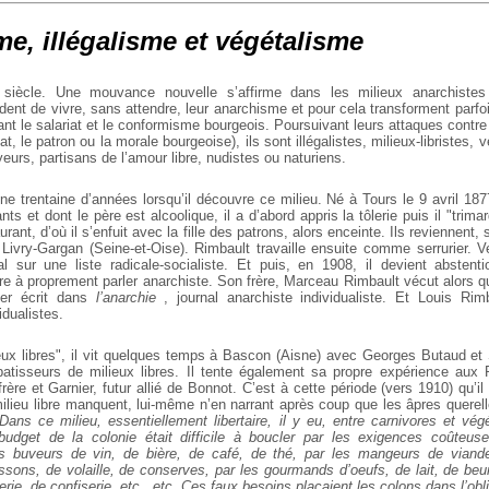
e, illégalisme et végétalisme
iècle. Une mouvance nouvelle s’affirme dans les milieux anarchistes 
ident de vivre, sans attendre, leur anarchisme et pour cela transforment parfo
nt le salariat et le conformisme bourgeois. Poursuivant leurs attaques contre 
tat, le patron ou la morale bourgeoise), ils sont illégalistes, milieux-libristes,
urs, partisans de l’amour libre, nudistes ou naturiens.
ne trentaine d’années lorsqu’il découvre ce milieu. Né à Tours le 9 avril 187
nts et dont le père est alcoolique, il a d’abord appris la tôlerie puis il "trima
rant, d’où il s’enfuit avec la fille des patrons, alors enceinte. Ils reviennent
 Livry-Gargan (Seine-et-Oise). Rimbault travaille ensuite comme serrurier. V
al sur une liste radicale-socialiste. Et puis, en 1908, il devient abstent
tre à proprement parler anarchiste. Son frère, Marceau Rimbault vécut alors 
ier écrit dans
l’anarchie
, journal anarchiste individualiste. Et Louis R
idualistes.
lieux libres", il vit quelques temps à Bascon (Aisne) avec Georges Butaud e
batisseurs de milieux libres. Il tente également sa propre expérience aux 
rère et Garnier, futur allié de Bonnot. C’est à cette période (vers 1910) qu’il
milieu libre manquent, lui-même n’en narrant après coup que les âpres querell
ans ce milieu, essentiellement libertaire, il y eu, entre carnivores et végé
 budget de la colonie était difficile à boucler par les exigences coûteus
s buveurs de vin, de bière, de café, de thé, par les mangeurs de viand
issons, de volaille, de conserves, par les gourmands d’oeufs, de lait, de beu
erie, de confiserie, etc., etc. Ces faux besoins plaçaient les colons dans l’obli