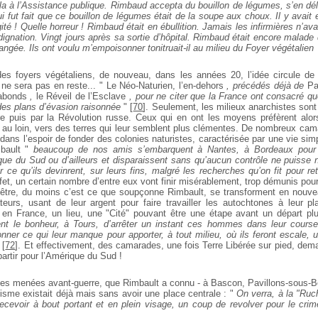
a à l’Assistance publique. Rimbaud accepta du bouillon de légumes, s’en déle
lui fut fait que ce bouillon de légumes était de la soupe aux choux. Il y avai
rgité ! Quelle horreur ! Rimbaud était en ébullition. Jamais les infirmières n’a
ndignation. Vingt jours après sa sortie d’hôpital. Rimbaud était encore malad
angée. Ils ont voulu m’empoisonner tonitruait-il au milieu du Foyer végétalien
des foyers végétaliens, de nouveau, dans les années 20, l’idée circule de
 ne sera pas en reste... " Le Néo-Naturien, l’en-dehors
, précédés déjà de
Pa
abonds
,
le Réveil de l’Esclave
, pour ne citer que la France ont consacré qu
des plans d’évasion raisonnée
"
[
70
]
. Seulement, les milieux anarchistes sont 
rre puis par la Révolution russe. Ceux qui en ont les moyens préfèrent alors
ir au loin, vers des terres qui leur semblent plus clémentes. De nombreux cam
ans l’espoir de fonder des colonies naturistes, caractérisée par une vie sim
bault "
beaucoup de nos amis s’embarquent à Nantes, à Bordeaux pour g
ue du Sud ou d’ailleurs et disparaissent sans qu’aucun contrôle ne puisse 
ur ce qu’ils devinrent, sur leurs fins, malgré les recherches qu’on fit pour 
fet, un certain nombre d’entre eux vont finir misérablement, trop démunis pour
-être, du moins c’est ce que soupçonne Rimbault, se transforment en nouve
eurs, usant de leur argent pour faire travailler les autochtones à leur pl
 en France, un lieu, une "Cité" pouvant être une étape avant un départ plus
nt le bonheur, à Tours, d’arrêter un instant ces hommes dans leur course
onner ce qui leur manque pour apporter, à tout milieu, où ils feront escale, 
[
72
]
. Et effectivement, des camarades, une fois Terre Libérée sur pied, dema
artir pour l’Amérique du Sud !
es menées avant-guerre, que Rimbault a connu - à Bascon, Pavillons-sous-B
isme existait déjà mais sans avoir une place centrale : "
On verra, à la "Ruc
ecevoir à bout portant et en plein visage, un coup de revolver pour le cri