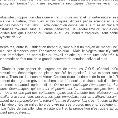
itation, au "tapage" ou à des expédients peu dignes d’hommes vivant 
idualistes, l’opposition classique entre un ordre social et un ordre naturel se 
 lois de la Nature, physiques et biologiques, dictées par la science et la r
 et des besoins "naturels". Cette conviction donne lieu à la mise en place d
bstances toxiques. Ainsi au journal
l’anarchie
, le végétalisme ou l’anti-alc
istes tels que Libertad ou Paraf-Javal. Les "Bandits tragiques" sont conn
 hygiène de vie.
imentaires, outre la justification théorique, sont aussi un moyen de mener une
fois, ses distances avec l’esclavage salarial... Mais le végétalisme n’y suff
ation immédiate, en particulier du travail salarié, qui reste une idée très 
accomode parfois mal de la grande pauvreté de certains individualistes.
Rimbault pour gagner de l’argent est de créer les C.O.S. (Conseil d’Ou
ommunisme économique en pleine société bourgeoise". Il va exposer son 
nt à Tours où il rencontre Victor Coissac (futur fondateur de la colonie "L’
oment de la grande grève des cheminots. L’association disposerait d’ateliers
ratuitement le samedi après-midi. «
On ne peut envisager l’émancipation des
itions économiques qui saturent et pourrissent les hommes les plus fiers, l
le : réserver une part des cotisations syndicales à monter tous établissement
availler à assurer leurs besoins les plus immédiats, tout en s’affranchissant 
ement de sa propriété en lui retirant la main d’oeuvre. [...] c’est là toute la t
e là l’idée chère au milieu libre de vivre par ses propres moyens. Seulement,
par l’idée de travailler plus en attendant et la proposition n’est guère au g
agent provocateur....