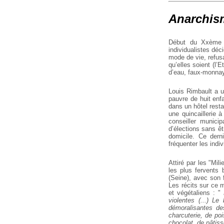
Anarchism
Début du Xxème s
individualistes déc
mode de vie, refusa
qu’elles soient (l’E
d’eau, faux-monnaye
Louis Rimbault a u
pauvre de huit enfa
dans un hôtel restau
une quincaillerie à
conseiller municip
d’élections sans ê
domicile. Ce dern
fréquenter les indiv
Attiré par les "Mi
les plus fervents 
(Seine), avec son f
Les récits sur ce 
et végétaliens : "
D
violentes (...) Le
démoralisantes de
charcuterie, de po
chocolat, de pâtiss