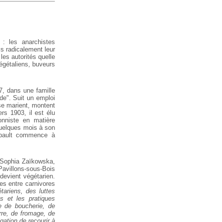
: les anarchistes
is radicalement leur
les autorités quelle
 végétaliens, buveurs
7, dans une famille
rde". Suit un emploi
, se marient, montent
ers 1903, il est élu
ionniste en matière
quelques mois à son
imbault commence à
t Sophia Zaïkowska,
Pavillons-sous-Bois
 devient végétarien.
es entre carnivores
tariens, des luttes
es et les pratiques
e de boucherie, de
rre, de fromage, de
gation de recourir à