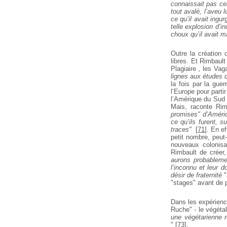
connaissait pas cel
tout avalé, l’aveu 
ce qu’il avait ingu
telle explosion d’i
choux qu’il avait m
Outre la création 
libres. Et Rimbault
Plagiaire
,
les Vag
lignes aux études 
la fois par la gue
l’Europe pour part
l’Amérique du Sud d
Mais, raconte Rim
promises" d’Amériq
ce qu’ils furent, s
traces"
[
71
]
. En ef
petit nombre, peut
nouveaux colonisat
Rimbault de créer,
aurons probableme
l’inconnu et leur d
désir de fraternité
"
"stages" avant de p
Dans les expérienc
Ruche" - le végétal
une végétarienne r
"
[
73
]
.