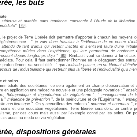
rée, les buts
iate
sérieuse et durable, sans tendance, consacrée à l’étude de la libération i
immédiate"
[
79
]
.
, le projet de Terre Libérée doit permettre d’apporter à chacun les moyens 
égénérescence : "
je vais donc travailler à l’édification de ce centre d’ind
 attendu de tant d’amis qui restent inactifs et s’enlisent faute d’une initiat
compétence mûries dans l’expérience, qui leur permettent de contenter f
aressent depuis longtemps déjà
"
[
80
]
. Rimbault veut se donner à lui et au
mmédiate. Pour cela, il faut perfectionner l’homme en le dégageant des entr
r profondément sa sensibilité : "
que l’individu puisse, en se libérant définiti
ours de l’industrialisme qui restreint plus la liberté et l’individualité qu’il n’
e et soins
n immédiate des sociétaires, ce sera également un champ d’observation et u
re en application une médecine nouvelle et une pédagogie novatrice : "
enseig
ire, thérapeutique et régénératrice du végétalisme
", "
enseignement de la 
la "
médecine de prévention
", de la puériculture et de l’Eugénisme, "
enseig
lle non livresque
". On y accueillera des enfants "
normaux et anormaux
", 
soins et une éducation végétalienne. Terre libérée sera donc un centre p
alisme, par des cours mais aussi par l’exemple donné par les soins. On p
e mais aussi au mode de vie végétalien.
érée, dispositions générales