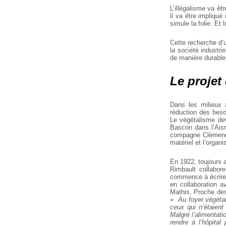
L’illégalisme va êt
il va être impliqu
simule la folie. Et l
Cette recherche d’u
la société industri
de manière durable.
Le projet
Dans les milieux 
réduction des beso
Le végétalisme dev
Bascon dans l’Aisne
compagne Clémence 
matériel et l’organi
En 1922, toujours 
Rimbault collabor
commence à écrire 
en collaboration 
Mathis. Proche des
«
Au foyer végétal
ceux qui n’étaient
Malgré l’alimentati
rendre à l’hôpita