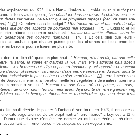
 des expériences en 1923, il y a bien
«
l’Intégrale
»,
créée un an plus tôt par 
onnu à Tours avant guerre,
"se débattant dans un fatras de chiffres que, seu
nt dettes sur dettes, ne vivant que de pitoyables tapages (ceci dit sans amé
sère)
"
[
74
]
. On relève dans le budget "
1100 francs de vin et une suite de dép
ictées que par des appétits de bourgeois mal éduqués
"
[
75
]
... Coissac et R
rs réalisations, ce dernier souhaitant "
sceller une amitié efficace entre les
cean désemparé des douleurs humaines
"
[
76
]
! Et cela bien que leurs c
 Coissac souhaite que chacun puisse jouir des charmes de l’existence bou
re les besoins pour se libérer au plus vite...
n, dont il a déjà été question plus haut : "
Bascon, m’a-t-on dit, est une bell
-être, la santé, la liberté et d’autres la vie, mais elle s’adresse plus spé
talisme ; les hommes qui, déjà depuis sa fondation y ont apportés un concou
 voie d’accomplissement, la création d’une oeuvre
sérieuse et
durable, sans t
ration individuelle la plus entière et la plus immédiate
"
[
77
]
Terre Libérée vie
 de Bascon : mener à la libération réelle les végétaliens déjà initiés, pour ne 
ais la mener à sa fin. "
Bascon est une école où l’on passe, et Tours, c
utement de choix, parmi les hommes ayant déjà profité de l’enseignement végé
lidaires dans la besogne, éducatrice et régénératrice, que ces deux insti
8
]
.
uis Rimbault décide de passer à l’action à son tour : en 1923, il annonce d
une Cité végétalienne. De ce projet naîtra "Terre libérée" à Luynes, à 11 ki
. Durant une dizaine d’années ce dernier va multiplier écrits et réunion
n accueillant à « Terre libérée » les adeptes de son végétalisme.