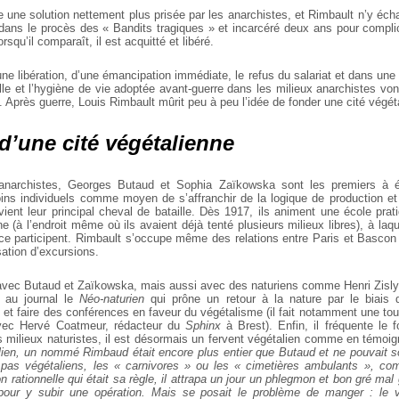
re une solution nettement plus prisée par les anarchistes, et Rimbault n’y éc
é dans le procès des « Bandits tragiques » et incarcéré deux ans pour complic
orsqu’il comparaît, il est acquitté et libéré.
ne libération, d’une émancipation immédiate, le refus du salariat et dans un
elle et l’hygiène de vie adoptée avant-guerre dans les milieux anarchistes v
 Après guerre, Louis Rimbault mûrit peu à peu l’idée de fonder une cité végéta
 d’une cité végétalienne
anarchistes, Georges Butaud et Sophia Zaïkowska sont les premiers à ér
ins individuels comme moyen de s’affranchir de la logique de production 
ient leur principal cheval de bataille. Dès 1917, ils animent une école prat
 (à l’endroit même où ils avaient déjà tenté plusieurs milieux libres), à laq
participent. Rimbault s’occupe même des relations entre Paris et Bascon 
sation d’excursions.
avec Butaud et Zaïkowska, mais aussi avec des naturiens comme Henri Zisly
e au journal le
Néo-naturien
qui prône un retour à la nature par le biais de
et faire des conférences en faveur du végétalisme (il fait notamment une to
avec Hervé Coatmeur, rédacteur du
Sphinx
à Brest). Enfin, il fréquente le 
 milieux naturistes, il est désormais un fervent végétalien comme en témoigne
ien, un nommé Rimbaud était encore plus entier que Butaud et ne pouvait sou
 pas végétaliens, les « carnivores » ou les « cimetières ambulants », com
on rationnelle qui était sa règle, il attrapa un jour un phlegmon et bon gré mal 
l pour y subir une opération. Mais se posait le problème de manger : le 