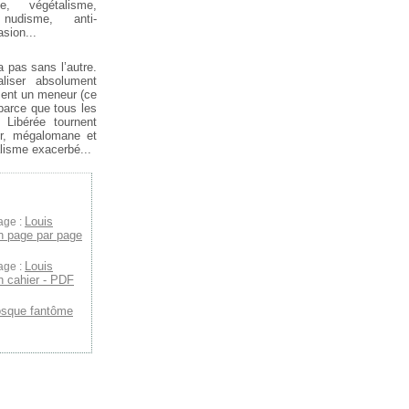
me, végétalisme,
nudisme, anti-
asion...
a pas sans l’autre.
iser absolument
ment un meneur (ce
parce que tous les
 Libérée tournent
ur, mégalomane et
lisme exacerbé...
Louis
age :
on page par page
Louis
age :
n cahier - PDF
osque fantôme