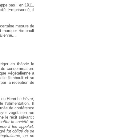
happe pas : en 1911,
ité. Emprisonné, il
e certaine mesure de
ont marquer Rimbault
lienne...
iger en théorie la
et de consommation.
ique végétalienne à
uelle Rimbault et sa
par la réception de
 ou Henri Le Fèvre,
 l’alimentation. Il
urnée de conférence
foyer végétalien rue
 le récit suivant :
ffrir la société de
me il les appelait.
gré fut obligé de se
végétalisme, on ne