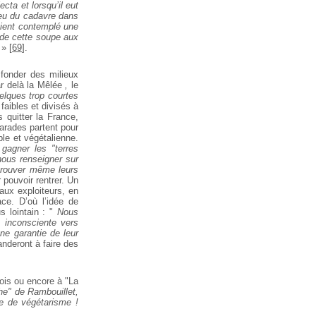
cta et lorsqu’il eut
t eu du cadavre dans
vaient contemplé une
e de cette soupe aux
»
[
69
]
.
 fonder des milieux
r delà la Mêlée
,
le
elques trop courtes
faibles et divisés à
 quitter la France,
arades partent pour
ple et végétalienne.
agner les "terres
nous renseigner sur
retrouver même leurs
 pouvoir rentrer. Un
aux exploiteurs, en
ace. D’où l’idée de
 lointain : "
Nous
 inconsciente vers
une garantie de leur
nderont à faire des
ois ou encore à "La
he" de Rambouillet,
me de végétarisme !