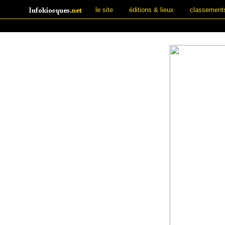
le site
éditions & lieux
classement