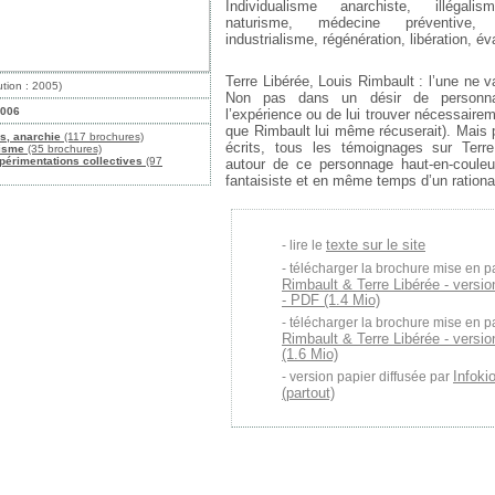
Individualisme anarchiste, illégalis
naturisme, médecine préventive, 
industrialisme, régénération, libération, év
Terre Libérée, Louis Rimbault : l’une ne v
ution : 2005)
Non pas dans un désir de personnal
2006
l’expérience ou de lui trouver nécessaire
que Rimbault lui même récuserait). Mais 
s, anarchie
(117 brochures)
écrits, tous les témoignages sur Terre
isme
(35 brochures)
périmentations collectives
(97
autour de ce personnage haut-en-coule
fantaisiste et en même temps d’un rationa
texte sur le site
lire le
télécharger la brochure mise en p
Rimbault & Terre Libérée - versi
- PDF (1.4 Mio)
télécharger la brochure mise en p
Rimbault & Terre Libérée - versio
(1.6 Mio)
Infoki
version papier diffusée par
(partout)