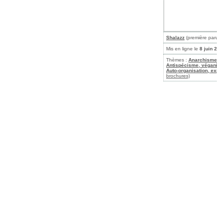
Shalazz
(première par
Mis en ligne le
8 juin 
Thèmes :
Anarchisme
Antispécisme, végan
Auto-organisation, ex
brochures)