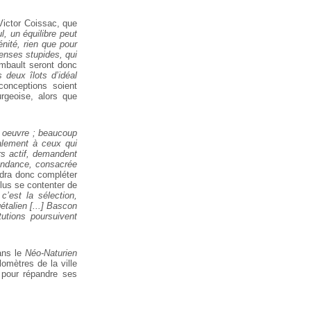
Victor Coissac, que
l, un équilibre peut
nité, rien que pour
enses stupides, qui
imbault seront donc
 deux îlots d’idéal
onceptions soient
rgeoise, alors que
e oeuvre ; beaucoup
cialement à ceux qui
rs actif, demandent
endance, consacrée
ndra donc compléter
plus se contenter de
’est la sélection,
talien [...] Bascon
tutions poursuivent
ans le
Néo-Naturien
lomètres de la ville
s pour répandre ses