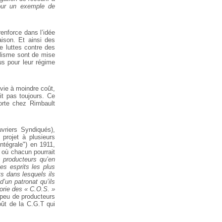
pour un exemple de
renforce dans l’idée
aison. Et ainsi des
e luttes contre des
oolisme sont de mise
us pour leur régime
 vie à moindre coût,
it pas toujours. Ce
forte chez Rimbault
vriers Syndiqués),
projet à plusieurs
Intégrale") en 1911,
 où chacun pourrait
 producteurs qu’en
es esprits les plus
s dans lesquels ils
d’un patronat qu’ils
héorie des « C.O.S. »
 peu de producteurs
oût de la C.G.T qui