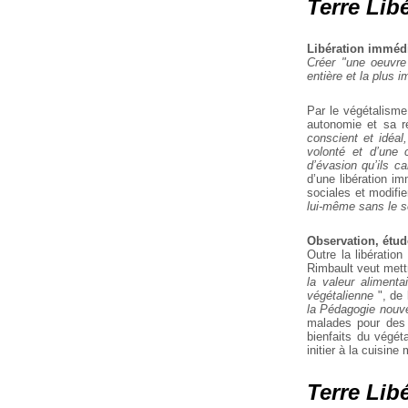
Terre Libé
Libération imméd
Créer "une oeuvre 
entière et la plus 
Par le végétalisme
autonomie et sa r
conscient et idéal,
volonté et d’une 
d’évasion qu’ils c
d’une libération i
sociales et modifie
lui-même sans le sec
Observation, étud
Outre la libératio
Rimbault veut mett
la
valeur alimenta
végétalienne
", de 
la Pédagogie nouve
malades pour des 
bienfaits du végét
initier à la cuisin
Terre Lib