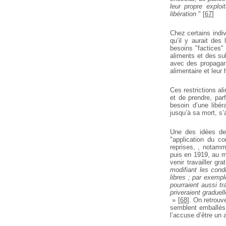
leur propre explo
libération
"
[
67
]
Chez certains indiv
qu’il y aurait des
besoins "factices"
aliments et des su
avec des propagand
alimentaire et leur
Ces restrictions al
et de prendre, par
besoin d’une libér
jusqu’à sa mort, s’
Une des idées de 
"application du c
reprises, , notamme
puis en 1919, au m
venir travailler g
modifiant les cond
libres ; par exemp
pourraient aussi tr
priveraient graduell
»
[
68
]
. On retrouv
semblent emballés 
l’accuse d’être un 