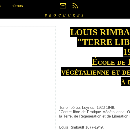
s
thèmes
BROCHURES
LOUIS RIMBA
"TERRE LIB
1
École de 
végétalienne et d
à 
Terre libérée, Luynes, 1923-1949.
"Centre libre de Pratique Végétalienne. 
la Terre, de Régénération et de Libération 
Louis Rimbault 1877-1949.