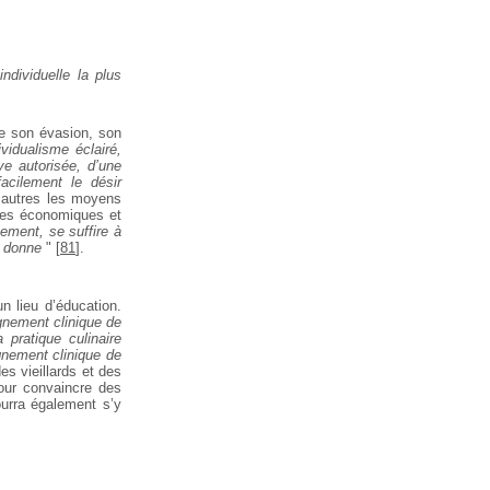
ndividuelle la plus
de son évasion, son
ividualisme éclairé,
ive autorisée, d’une
acilement le désir
x autres les moyens
aves économiques et
vement, se suffire à
en donne
"
[
81
]
.
n lieu d’éducation.
nement clinique de
pratique culinaire
nement clinique de
des vieillards et des
our convaincre des
ourra également s’y