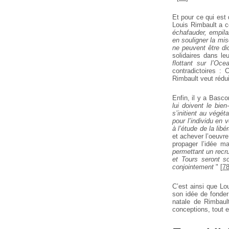
Et pour ce qui est
Louis Rimbault a c
échafauder, empila
en souligner la mi
ne peuvent être d
solidaires dans leu
flottant sur l’O
contradictoires :
Rimbault veut rédui
Enfin, il y a Basco
lui doivent le bien
s’initient au végé
pour l’individu en
à l’étude de la libé
et achever l’oeuvre
propager l’idée m
permettant un recr
et Tours seront so
conjointement
"
[
7
C’est ainsi que Lo
son idée de fonder 
natale de Rimbault
conceptions, tout e