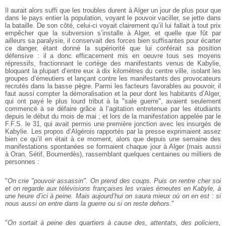
Il aurait alors suffi que les troubles durent à Alger un jour de plus pour que
dans le pays entier la population, voyant le pouvoir vaciller, se jette dans
la bataille. De son côté, celui-ci voyait clairement qu’il lui fallait à tout prix
empêcher que la subversion s’installe à Alger, et quelle que fût par
ailleurs sa paralysie, il conservait des forces bien suffisantes pour écarter
ce danger, étant donné la supériorité que lui conférait sa position
défensive : il a donc efficacement mis en oeuvre tous ses moyens
répressifs, fractionnant le cortège des manifestants venus de Kabylie,
bloquant la plupart d’entre eux à dix kilomètres du centre ville, isolant les
groupes d’émeutiers et lançant contre les manifestants des provocateurs
recrutés dans la basse pègre. Parmi les facteurs favorables au pouvoir, il
faut aussi compter la démoralisation et la peur dont les habitants d’Alger,
qui ont payé le plus lourd tribut à la "sale guerre", avaient seulement
commencé à se défaire grâce à l’agitation entretenue par les étudiants
depuis le début du mois de mai ; et lors de la manifestation appelée par le
F.F.S. le 31, qui avait permis une première jonction avec les insurgés de
Kabylie. Les propos d’Algérois rapportés par la presse exprimaient assez
bien ce qu’il en était à ce moment, alors que depuis une semaine des
manifestations spontanées se formaient chaque jour à Alger (mais aussi
à Oran, Sétif, Boumerdès), rassemblant quelques centaines ou milliers de
personnes :
"
On crie "pouvoir assassin". On prend des coups. Puis on rentre cher soi
et on regarde aux télévisions françaises les vraies émeutes en Kabyle, à
une heure d’ici à peine. Mais aujourd’hui on saura mieux où on en est : si
nous aussi on entre dans la guerre ou si on reste dehors.
"
"
On sortait à peine des quartiers à cause des, attentats, des policiers,