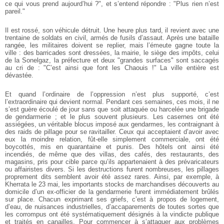
ce qui vous prend aujourd’hui ?", et s’entend répondre : "Plus rien n’est
pareil."
Il est rossé, son véhicule détruit. Une heure plus tard, il revient avec une
trentaine de soldats en civil, armés de fusils d’assaut. Après une bataille
rangée, les militaires doivent se replier, mais l’émeute gagne toute la
ville : des barricades sont dressées, la mairie, le siège des impôts, celui
de la Sonelgaz, la préfecture et deux "grandes surfaces" sont saccagés
au cri de : "C’est ainsi que font les Chaouis !" La ville entière est
dévastée.
Et quand l’ordinaire de l’oppression n’est plus supporté, c’est
l’extraordinaire qui devient normal. Pendant ces semaines, ces mois, il ne
s’est guère écoulé de jour sans que soit attaquée ou harcelée une brigade
de gendarmerie ; et le plus souvent plusieurs. Les casernes ont été
assiégées, un véritable blocus imposé aux gendarmes, les contraignant à
des raids de pillage pour se ravitailler. Ceux qui acceptaient d’avoir avec
eux la moindre relation, fût-elle simplement commerciale, ont été
boycottés, mis en quarantaine et punis. Des hôtels ont ainsi été
incendiés, de même que des villas, des cafés, des restaurants, des
magasins, pris pour cible parce qu’ils appartenaient à des prévaricateurs
ou affairistes divers. Si les destructions furent nombreuses, les pillages
proprement dits semblent avoir été assez rares. Ainsi, par exemple, à
Kherrata le 23 mai, les importants stocks de marchandises découverts au
domicile d’un ex-officier de la gendarmerie furent immédiatement brûlés
sur place. Chacun exprimant ses griefs, c’est à propos de logement,
d’eau, de nuisances industrielles, d’accaparements de toutes sortes que
les corrompus ont été systématiquement désignés à la vindicte publique
et traités en canailles. Pour commencer à s’attaquer aux problèmes