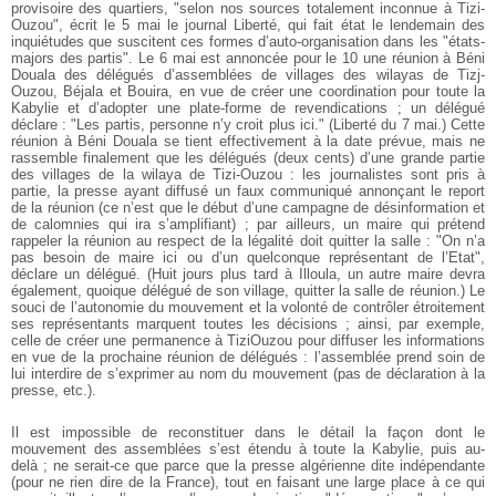
provisoire des quartiers, "selon nos sources totalement inconnue à Tizi-
Ouzou", écrit le 5 mai le journal Liberté, qui fait état le lendemain des
inquiétudes que suscitent ces formes d’auto-organisation dans les "états-
majors des partis". Le 6 mai est annoncée pour le 10 une réunion à Béni
Douala des délégués d’assemblées de villages des wilayas de Tizj-
Ouzou, Béjala et Bouira, en vue de créer une coordination pour toute la
Kabylie et d’adopter une plate-forme de revendications ; un délégué
déclare : "Les partis, personne n’y croit plus ici." (Liberté du 7 mai.) Cette
réunion à Béni Douala se tient effectivement à la date prévue, mais ne
rassemble finalement que les délégués (deux cents) d’une grande partie
des villages de la wilaya de Tizi-Ouzou : les journalistes sont pris à
partie, la presse ayant diffusé un faux communiqué annonçant le report
de la réunion (ce n’est que le début d’une campagne de désinformation et
de calomnies qui ira s’amplifiant) ; par ailleurs, un maire qui prétend
rappeler la réunion au respect de la légalité doit quitter la salle : "On n’a
pas besoin de maire ici ou d’un quelconque représentant de l’Etat",
déclare un délégué. (Huit jours plus tard à Illoula, un autre maire devra
également, quoique délégué de son village, quitter la salle de réunion.) Le
souci de l’autonomie du mouvement et la volonté de contrôler étroitement
ses représentants marquent toutes les décisions ; ainsi, par exemple,
celle de créer une permanence à TiziOuzou pour diffuser les informations
en vue de la prochaine réunion de délégués : l’assemblée prend soin de
lui interdire de s’exprimer au nom du mouvement (pas de déclaration à la
presse, etc.).
Il est impossible de reconstituer dans le détail la façon dont le
mouvement des assemblées s’est étendu à toute la Kabylie, puis au-
delà ; ne serait-ce que parce que la presse algérienne dite indépendante
(pour ne rien dire de la France), tout en faisant une large place à ce qui