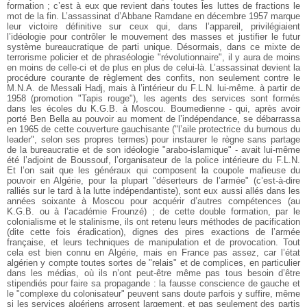
formation ; c’est à eux que revient dans toutes les luttes de fractions le
mot de la fin. L’assassinat d’Abbane Ramdane en décembre 1957 marque
leur victoire définitive sur ceux qui, dans l’appareil, privilégiaient
l’idéologie pour contrôler le mouvement des masses et justifier le futur
système bureaucratique de parti unique. Désormais, dans ce mixte de
terrorisme policier et de phraséologie "révolutionnaire", il y aura de moins
en moins de celle-ci et de plus en plus de celui-là. L’assassinat devient la
procédure courante de règlement des confits, non seulement contre le
M.N.A. de Messali Hadj, mais à l’intérieur du F.L.N. lui-même. à partir de
1958 (promotion "Tapis rouge"), les agents des services sont formés
dans les écoles du K.G.B. à Moscou. Boumedienne - qui, après avoir
porté Ben Bella au pouvoir au moment de l’indépendance, se débarrassa
en 1965 de cette couverture gauchisante ("l’aile protectrice du burnous du
leader", selon ses propres termes) pour instaurer le règne sans partage
de la bureaucratie et de son idéologie "arabo-islamique" - avait lui-même
été l’adjoint de Boussouf, l’organisateur de la police intérieure du F.L.N.
Et l’on sait que les généraux qui composent la coupole mafieuse du
pouvoir en Algérie, pour la plupart "déserteurs de l’armée" (c’est-à-dire
ralliés sur le tard à la lutte indépendantiste), sont eux aussi allés dans les
années soixante à Moscou pour acquérir d’autres compétences (au
K.G.B. ou à l’académie Frounzé) ; de cette double formation, par le
colonialisme et le stalinisme, ils ont retenu leurs méthodes de pacification
(dite cette fois éradication), dignes des pires exactions de l’armée
française, et leurs techniques de manipulation et de provocation. Tout
cela est bien connu en Algérie, mais en France pas assez, car l’état
algérien y compte toutes sortes de "relais" et de complices, en particulier
dans les médias, où ils n’ont peut-être même pas tous besoin d’être
stipendiés pour faire sa propagande : la fausse conscience de gauche et
le "complexe du colonisateur" peuvent sans doute parfois y suffire, même
si les services algériens arrosent largement, et pas seulement des partis