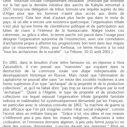
cette "structure sociale complètement résiduelle" (ironisant par exemple
sur le fait que la dernière initiative des aarchs de Kabylie remontait à
1827, lorsqu’une délégation de tribus formula une requête auprès du dey
d’Alger pour que les femmes n’aient plus accès aux droits de
succession). Cela leur était d’autant plus facile que dans le reste du
pays, là où elle a encore une existence quelconque, l’organisation tribale
n’est plus qu’une forme de clientélisme politique et de participation aux
luttes de clans à l’intérieur de la bureaucratie. Malgré toutes ces
calomnies, ou grâce à elles, le terme aarchs est passé dans l’usage pour
désigner l’organisation autonome de l’insurrection, avec une connotation
d’archaïsme propre à affermir les progressistes bon teint dans leur mépris
pour ce mouvement. (Ainsi, pour Kerboua, ce terme résume à lui seul
"tous les archaïsmes de la société" - La Tribune, 10-11 août 2001.)
En 1881, dans le brouillon d’une lettre fameuse où, en réponse à Vera
Zassoulitch, il s’en prenait aux "marxistes" qui voyaient dans la
destruction de la commune rurale une étape indispensable du
développement historique en Russie, Marx notait que l’élimination du
capitalisme ne pouvait aller sans "un retour des sociétés modernes à une
forme supérieure d’un type "archaïque" de la propriété et de la production
collectives", et qu’il ne fallait donc "pas trop se laisser effrayer par le mot
"archaïque"". Quant à l’Algérie, le type de propriété et de production
collectives sur lequel reposait l’organisation tribale (propriété familiale
indivise et inaliénable) fut systématiquement démantelé par les Français,
en particulier avec le sénatus-consulte de 1863, "la machine de guerre la
plus efficace que l’on pût imaginer contre l’état social indigène", comme
l’écrivit alors un militaire français : "Grâce à lui, nos idées et nos mœurs
s’infiltreront peu à peu dans les mœurs indigènes, réfractaires à notre
civilisation, et l’immense domaine algérien, à peu près fermé jusqu’ici en
dépit des saisies domaniales, s’ouvrira devant nos pionniers." Mais en