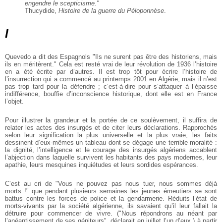
engendre le scepticisme."
Thucydide,
Histoire de la guerre du Péloponnèse
.
I
Quevedo a dit des Espagnols "Ils ne surent pas être des historiens, mais
ils en méritèrent." Cela est resté vrai de leur révolution de 1936 l’histoire
en a été écrite par d’autres. Il est trop tôt pour écrire l’histoire de
l’insurrection qui a commencé au printemps 2001 en Algérie, mais il n’est
pas trop tard pour la défendre ; c’est-à-dire pour s’attaquer à l’épaisse
indifférence, bouffie d’inconscience historique, dont elle est en France
l’objet.
Pour illustrer la grandeur et la portée de ce soulèvement, il suffira de
relater les actes des insurgés et de citer leurs déclarations. Rapprochés
selon leur signification la plus universelle et la plus vraie, les faits
dessinent d’eux-mêmes un tableau dont se dégage une terrible moralité :
la dignité, l’intelligence et le courage des insurgés algériens accablent
l’abjection dans laquelle survivent les habitants des pays modernes, leur
apathie, leurs mesquines inquiétudes et leurs sordides espérances.
C’est au cri de "Vous ne pouvez pas nous tuer, nous sommes déjà
morts !" que pendant plusieurs semaines les jeunes émeutiers se sont
battus contre les forces de police et la gendarmerie. Réduits l’état de
morts-vivants par la société algérienne, ils savaient qu’il leur fallait la
détruire pour commencer de vivre. ("Nous répondrons au néant par
l’anéantissement de ses géniteurs", déclarait en juillet l’un d’eux.) à partir