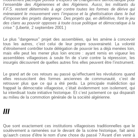
l’ensemble des Algériennes et des Algériens. Aussi, les militants du
F.F.S. restent déterminés à agir contre toutes les formes de dérive qui
mèneraient le mouvement vers l’impasse et la ghettoïsation dans le but
d’imposer des projets dangereux. Des projets qui, en définitive, font le jeu
des clans au pouvoir opposes à toute issue politique et démocratique à la
crise.
" (Liberté, 2 septembre 2001.)
Le plus "dangereux" projet des assemblées, qui les amène à concevoir
tous les autres, c’est celui de leur propre souveraineté. La volonté
d’étroitement contrôler toute délégation de pouvoir les a déjà menées loin,
mais elle peut les mener plus loin encore : ayant remis en vigueur les
assemblées villageoises à seule fin de s’unir contre la répression, les
insurgés découvrent de quelles autres fins elles peuvent être l’instrument.
Le grand art de ces retours au passé qu’effectuent les révolutions quand
elles ressuscitent des formes anciennes de communauté, c’est de
retrouver plus que ce qui a été perdu. La principale malédiction qui
frappait la démocratie villageoise, c’était évidemment son isolement, qui
lui interdisait toute initiative historique. Et c’est justement ce qui disparaît
au milieu de la commotion générale de la société algérienne.
III
Que sont exactement ces institutions villageoises traditionnelles que le
soulèvement a ramenées sur le devant de la scène historique, fait ainsi
qu’aarch cesse d’être le nom d’une chose du passé ? Avant d’en venir à