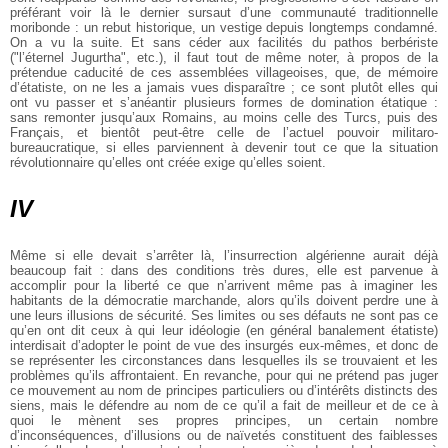
préférant voir là le dernier sursaut d’une communauté traditionnelle
moribonde : un rebut historique, un vestige depuis longtemps condamné.
On a vu la suite. Et sans céder aux facilités du pathos berbériste
("l’éternel Jugurtha", etc.), il faut tout de même noter, à propos de la
prétendue caducité de ces assemblées villageoises, que, de mémoire
d’étatiste, on ne les a jamais vues disparaître ; ce sont plutôt elles qui
ont vu passer et s’anéantir plusieurs formes de domination étatique :
sans remonter jusqu’aux Romains, au moins celle des Turcs, puis des
Français, et bientôt peut-être celle de l’actuel pouvoir militaro-
bureaucratique, si elles parviennent à devenir tout ce que la situation
révolutionnaire qu’elles ont créée exige qu’elles soient.
IV
Même si elle devait s’arrêter là, l’insurrection algérienne aurait déjà
beaucoup fait : dans des conditions très dures, elle est parvenue à
accomplir pour la liberté ce que n’arrivent même pas à imaginer les
habitants de la démocratie marchande, alors qu’ils doivent perdre une à
une leurs illusions de sécurité. Ses limites ou ses défauts ne sont pas ce
qu’en ont dit ceux à qui leur idéologie (en général banalement étatiste)
interdisait d’adopter le point de vue des insurgés eux-mêmes, et donc de
se représenter les circonstances dans lesquelles ils se trouvaient et les
problèmes qu’ils affrontaient. En revanche, pour qui ne prétend pas juger
ce mouvement au nom de principes particuliers ou d’intérêts distincts des
siens, mais le défendre au nom de ce qu’il a fait de meilleur et de ce à
quoi le mènent ses propres principes, un certain nombre
d’inconséquences, d’illusions ou de naïvetés constituent des faiblesses