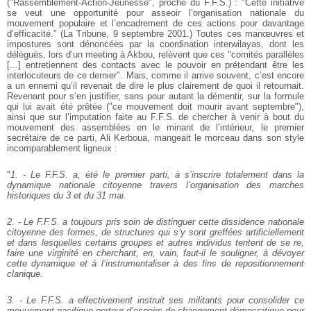
("Rassemblement-Action-Jeunesse", proche du F.F.S.) : "Cette initiative
se veut une opportunité pour asseoir l’organisation nationale du
mouvement populaire et l’encadrement de ces actions pour davantage
d’efficacité." (La Tribune, 9 septembre 2001.) Toutes ces manœuvres et
impostures sont dénoncées par la coordination interwilayas, dont les
délégués, lors d’un meeting à Akbou, relèvent que ces "comités parallèles
[...] entretiennent des contacts avec le pouvoir en prétendant être les
interlocuteurs de ce dernier". Mais, comme il arrive souvent, c’est encore
a un ennemi qu’il revenait de dire le plus clairement de quoi il retournait.
Revenant pour s’en justifier, sans pour autant la démentir, sur la formule
qui lui avait été prêtée ("ce mouvement doit mourir avant septembre"),
ainsi que sur l’imputation faite au F.F.S. de chercher à venir à bout du
mouvement des assemblées en le minant de l’intérieur, le premier
secrétaire de ce parti, Ali Kerboua, mangeait le morceau dans son style
incomparablement ligneux :
"
1. - Le F.F.S. a, été le premier parti, à s’inscrire totalement dans la
dynamique nationale citoyenne travers l’organisation des marches
historiques du 3 et du 31 mai.
2. - Le F.F.S. a toujours pris soin de distinguer cette dissidence nationale
citoyenne des formes, de structures qui s’y sont greffées artificiellement
et dans lesquelles certains groupes et autres individus tentent de se re,
faire une virginité en cherchant, en, vain, faut-il le souligner, à dévoyer
cette dynamique et à l’instrumentaliser à des fins de repositionnement
clanique.
3. - Le F.F.S. a effectivement instruit ses militants pour consolider ce
mouvement pacifique porteur d’espoirs de changement démocratique pour