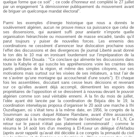
quelque forme que ce soit" ; ce code d’honneur est complété le 27 juillet
par un engagement "à démissionner publiquement du mouvement avant
de briguer un quelconque mandat électoral".
Parmi les exemples d’énergie historique que nous a donnés le
soulèvement algérien, aucun ne prouve mieux sa puissance que celui de
ses dissensions, qui auraient suffi pour anéantir n’importe quelle
organisation hiérarchisée ou mouvement de masse encadré, tandis qu’il
parut toujours y puiser de nouvelles forces. Les ennemis des
coordinations ne cessèrent d’annoncer leur dislocation prochaine sous
l’effet des discussions et des divergences (le journal Liberté avait donné
le ton dès le 10 mai en ironisant lourdement sur l’impréparation de la
réunion de Béni Douala : "Ce conclave qui alimente les discussions dans
toute la Kabylie et qui suscite les appréhensions voire les craintes des
partis politiques de la région, et même des simples citoyens, sur ses
motivations mais surtout sur les visées de ses initiateurs, a tout l’air de
ne s’avérer qu’une montagne qui accoucherait d’une souris"). Et chaque
fois les assemblées, discutant sans cesse leurs décisions et revenant
sur ce qu’elles avaient déjà accompli, démentirent les espoirs des
propriétaires de l’opposition et se dressèrent à nouveau devant le pouvoir
algérien comme son seul véritable ennemi. A la fin du mois de juillet,
l’idée ayant été lancée par la coordination de Béjaïa dès le 19, la
coordination interwilayas proposa d’organiser le 20 août une marche à Ifri
Ouzellaguen, où s’était tenu à la même date, en 1956, le congrès de la
Soummam au cours duquel Abbane Ramdane, avant d’être assassiné,
s’était opposé à la mainmise de "l’armée de l’extérieur" sur le F.L.N, Ce
retour sur le passé n’était pas platement commémoratif ; comme le
résuma le 14 août lors d’un meeting à El-Kseur un délégué d’Akfadou
(après avoir rappelé qu’avait été décidée à ce congrès la primauté du civil