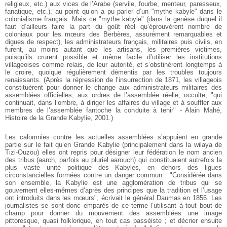
religieux, etc.) aux vices de l’Arabe (servile, fourbe, menteur, paresseux,
fanatique, etc.), au point qu’on a pu parler d’un "mythe kabyle" dans le
colonialisme français. Mais ce "mythe kabyle" (dans la genèse duquel il
faut d’ailleurs faire la part du goût réel qu’éprouvèrent nombre de
coloniaux pour les mœurs des Berbères, assurément remarquables et
digues de respect), les administrateurs français, militaires puis civils, en
furent, au moins autant que les artisans, les premières victimes,
puisqu’ils crurent possible et même facile d’utiliser les institutions
villageoises comme relais, de leur autorité, et s’obstinèrent longtemps à
le croire, quoique régulièrement démentis par les troubles toujours
renaissants. (Après la répression de l’insurrection de 1871, les villageois
constituèrent pour donner le change aux administrateurs militaires des
assemblées officielles, aux ordres de l’assemblée réelle, occulte, "qui
continuait, dans l’ombre, à diriger les affaires du village et à souffler aux
membres de l’assemblée fantoche la conduite à tenir" - Alain Mahé,
Histoire de la Grande Kabylie, 2001.)
Les calomnies contre les actuelles assemblées s’appuient en grande
partie sur le fait qu’en Grande Kabylie (principalement dans la wilaya de
Tizi-Ouzou) elles ont repris pour désigner leur fédération le nom ancien
des tribus (aarch, parfois au pluriel aarouch) qui constituaient autrefois la
plus vaste unité politique des Kabyles, en dehors des ligues
circonstancielles formées contre un danger commun : "Considérée dans
son ensemble, la Kabylie est une agglomération de tribus qui se
gouvernent elles-mêmes d’après des principes que la tradition et l’usage
ont introduits dans les mœurs", écrivait le général Daumas en 1856. Les
journalistes se sont donc emparés de ce terme l’utilisant à tout bout de
champ pour donner du mouvement des assemblées une image
pittoresque, quasi folklorique, en tout cas passéiste ; et décrier ensuite