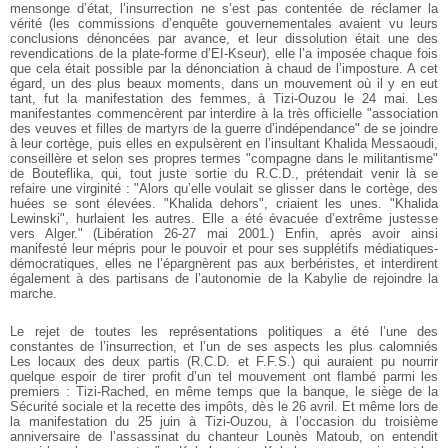
mensonge d’état, l’insurrection ne s’est pas contentée de réclamer la
vérité (les commissions d’enquête gouvernementales avaient vu leurs
conclusions dénoncées par avance, et leur dissolution était une des
revendications de la plate-forme d’EI-Kseur), elle l’a imposée chaque fois
que cela était possible par la dénonciation à chaud de l’imposture. A cet
égard, un des plus beaux moments, dans un mouvement où il y en eut
tant, fut la manifestation des femmes, à Tizi-Ouzou le 24 mai. Les
manifestantes commencèrent par interdire à la très officielle "association
des veuves et filles de martyrs de la guerre d’indépendance" de se joindre
à leur cortège, puis elles en expulsèrent en l’insultant Khalida Messaoudi,
conseillère et selon ses propres termes "compagne dans le militantisme"
de Bouteflika, qui, tout juste sortie du R.C.D., prétendait venir là se
refaire une virginité : "Alors qu’elle voulait se glisser dans le cortège, des
huées se sont élevées. "Khalida dehors", criaient les unes. "Khalida
Lewinski", hurlaient les autres. Elle a été évacuée d’extrême justesse
vers Alger." (Libération 26-27 mai 2001.) Enfin, après avoir ainsi
manifesté leur mépris pour le pouvoir et pour ses supplétifs médiatiques-
démocratiques, elles ne l’épargnèrent pas aux berbéristes, et interdirent
également à des partisans de l’autonomie de la Kabylie de rejoindre la
marche.
Le rejet de toutes les représentations politiques a été l’une des
constantes de l’insurrection, et l’un de ses aspects les plus calomniés
Les locaux des deux partis (R.C.D. et F.F.S.) qui auraient pu nourrir
quelque espoir de tirer profit d’un tel mouvement ont flambé parmi les
premiers : Tizi-Rached, en même temps que la banque, le siège de la
Sécurité sociale et la recette des impôts, dès le 26 avril. Et même lors de
la manifestation du 25 juin à Tizi-Ouzou, à l’occasion du troisième
anniversaire de l’assassinat du chanteur Lounès Matoub, on entendit