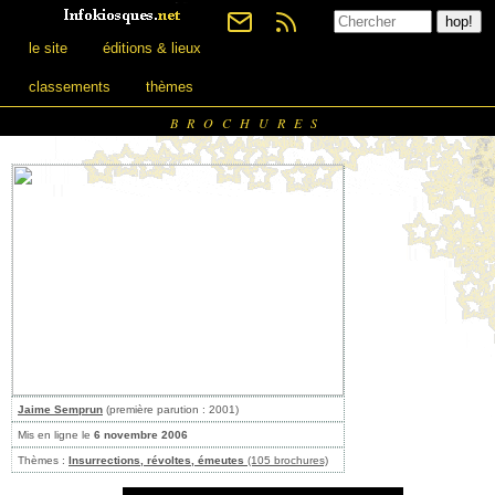
le site
éditions & lieux
classements
thèmes
BROCHURES
Jaime Semprun
(première parution : 2001)
Mis en ligne le
6 novembre 2006
Thèmes :
Insurrections, révoltes, émeutes
(105 brochures)