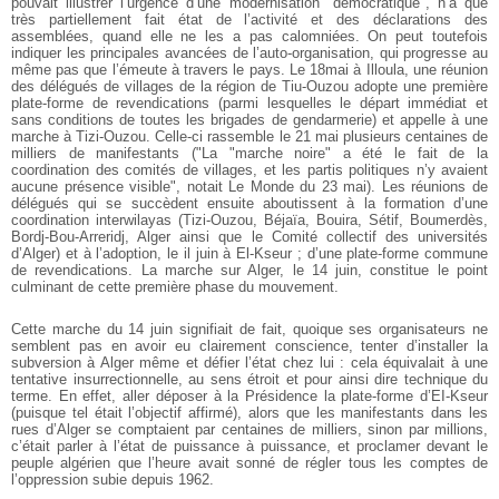
pouvait illustrer l’urgence d’une modernisation "démocratique", n’a que
très partiellement fait état de l’activité et des déclarations des
assemblées, quand elle ne les a pas calomniées. On peut toutefois
indiquer les principales avancées de l’auto-organisation, qui progresse au
même pas que l’émeute à travers le pays. Le 18mai à Illoula, une réunion
des délégués de villages de la région de Tiu-Ouzou adopte une première
plate-forme de revendications (parmi lesquelles le départ immédiat et
sans conditions de toutes les brigades de gendarmerie) et appelle à une
marche à Tizi-Ouzou. Celle-ci rassemble le 21 mai plusieurs centaines de
milliers de manifestants ("La "marche noire" a été le fait de la
coordination des comités de villages, et les partis politiques n’y avaient
aucune présence visible", notait Le Monde du 23 mai). Les réunions de
délégués qui se succèdent ensuite aboutissent à la formation d’une
coordination interwilayas (Tizi-Ouzou, Béjaïa, Bouira, Sétif, Boumerdès,
Bordj-Bou-Arreridj, Alger ainsi que le Comité collectif des universités
d’Alger) et à l’adoption, le il juin à El-Kseur ; d’une plate-forme commune
de revendications. La marche sur Alger, le 14 juin, constitue le point
culminant de cette première phase du mouvement.
Cette marche du 14 juin signifiait de fait, quoique ses organisateurs ne
semblent pas en avoir eu clairement conscience, tenter d’installer la
subversion à Alger même et défier l’état chez lui : cela équivalait à une
tentative insurrectionnelle, au sens étroit et pour ainsi dire technique du
terme. En effet, aller déposer à la Présidence la plate-forme d’EI-Kseur
(puisque tel était l’objectif affirmé), alors que les manifestants dans les
rues d’Alger se comptaient par centaines de milliers, sinon par millions,
c’était parler à l’état de puissance à puissance, et proclamer devant le
peuple algérien que l’heure avait sonné de régler tous les comptes de
l’oppression subie depuis 1962.