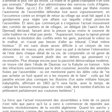
d’amende le plus fort qui existe. Le maire et le garde-champêtre n’en sont
pas exempts." (Rapport d’un administrateur des services civils d’Algérie,
in Alain Mahé, op.cit.) En 1987, un épisode relaté par Mahé montre
l’autonomie de l’assemblée défendue tout aussi vigoureusement, en
l’occurrence contre un émigré de retour au village qui avait fait appel à la
gendarmerie pour régler une affaire sur laquelle s’était prononcée
l’assemblée. Et alors que commençait à s’organiser l’actuel mouvement
des comités de quartiers et de villages, un délégué (de l’aarch des Ait
Djennad) déclarait, faisant ainsi la preuve qu’au moins le souvenir de
cette tradition ne s’était pas perdu : "Auparavant, lorsque la tajmat prenait
en mains la résolution des conflits entre les gens, punissait le voleur ou
le malfrat, on n’avait pas besoin d’aller au tribunal. C’était même
honteux." (Il est sans doute assez difficile à un citoyen de nos
démocraties de masse, plus enclin pour sa part à réclamer l’intervention
de l’état dans chaque détail de sa vie, de comprendre un tel genre de
civisme : ici ce seraient plutôt des en dehors qui pourraient s’y
reconnaître. Plus étrange encore pour la passivité démocratique moderne,
on trouve cité dans l’étude de Daumas sur la Kabylie un kanoun - liste
des infractions sanctionnées par le droit coutumier, assortie des amendes
fixées par l’assemblée - où est mentionné parmi les délits celui de "ne
pas acheter un fusil quand on a les moyens de le faire" : voilà qui fait
paraître encore plus comiques les illusions d’un autre militaire français
kabylophîle, affirmant en 1863 qu’"il sera facile, avec le temps, de
calquer les kanouns municipaux sur notre code, dont nombre d’articles se
prêteraient parfaitement aux coutumes berbères".)
La force que l’actuel mouvement des assemblées a tirée de ce passé
n’est telle que parce qu’il lui a servi à commencer de répondre aux
besoins révolutionnaires de la société algérienne. Quand les aarchs y
sont réapparus comme des revenants, le progressisme s’est rassuré en