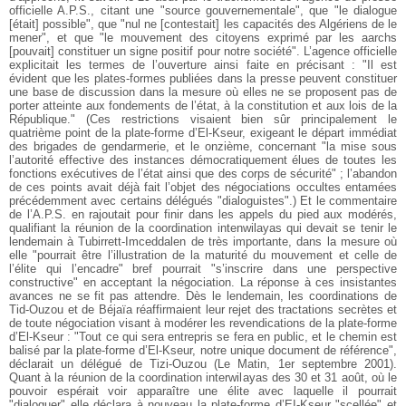
officielle A.P.S., citant une "source gouvernementale", que "le dialogue
[était] possible", que "nul ne [contestait] les capacités des Algériens de le
mener", et que "le mouvement des citoyens exprimé par les aarchs
[pouvait] constituer un signe positif pour notre société". L’agence officielle
explicitait les termes de l’ouverture ainsi faite en précisant : "Il est
évident que les plates-formes publiées dans la presse peuvent constituer
une base de discussion dans la mesure où elles ne se proposent pas de
porter atteinte aux fondements de l’état, à la constitution et aux lois de la
République." (Ces restrictions visaient bien sûr principalement le
quatrième point de la plate-forme d’El-Kseur, exigeant le départ immédiat
des brigades de gendarmerie, et le onzième, concernant "la mise sous
l’autorité effective des instances démocratiquement élues de toutes les
fonctions exécutives de l’état ainsi que des corps de sécurité" ; l’abandon
de ces points avait déjà fait l’objet des négociations occultes entamées
précédemment avec certains délégués "dialoguistes".) Et le commentaire
de l’A.P.S. en rajoutait pour finir dans les appels du pied aux modérés,
qualifiant la réunion de la coordination intenwilayas qui devait se tenir le
lendemain à Tubirrett-Imceddalen de très importante, dans la mesure où
elle "pourrait être l’illustration de la maturité du mouvement et celle de
l’élite qui l’encadre" bref pourrait "s’inscrire dans une perspective
constructive" en acceptant la négociation. La réponse à ces insistantes
avances ne se fit pas attendre. Dès le lendemain, les coordinations de
Tid-Ouzou et de Béjaïa réaffirmaient leur rejet des tractations secrètes et
de toute négociation visant à modérer les revendications de la plate-forme
d’El-Kseur : "Tout ce qui sera entrepris se fera en public, et le chemin est
balisé par la plate-forme d’El-Kseur, notre unique document de référence",
déclarait un délégué de Tizi-Ouzou (Le Matin, 1er septembre 2001).
Quant à la réunion de la coordination interwilayas des 30 et 31 août, où le
pouvoir espérait voir apparaître une élite avec laquelle il pourrait
"dialoguer" elle déclara à nouveau la plate-forme d’EI-Kseur "scellée" et