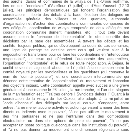
des aarchs, daïras et communes de la wilaya de Tizj-Oroou réaffirme,
lors de ses "conclaves" d’Azeffoun (7 juillet) et d’Assi-Youssef (12-13
juillet), les principes démocratiques qui fondent l’organisation des
coordinations : liberté des débats à la base, élection des délégués en
assemblée générale des villages et des quartiers, autonomie
d’organisation et d’action des coordinations communales composées de
ces délégués, coordination de wilaya composée de deux délégués par
coordination communale dûment mandatés, etc. ; tout cela devant
assurer, selon le "principe de l’horizontalité", le strict contrôle des
décisions par la base des assemblées. A travers les débats et les
conflits, toujours publics, qui se développent au cours de ces semaines,
une ligne de partage se dessine entre ceux qui veulent aller à la
négociation et transformer pour ce faire les coordinations en "interlocuteur
responsable", et ceux qui défendent l’autonomie des assemblées,
l’organisation "horizontale" et le refus de toute négociation. A Béjaïa, le
conflit devient si aigu qu’il aboutit le 17 juillet à une scission entre le
comité noyauté par les syndicalistes et les gauchistes (qui conserve le
nom de "comité populaire") et une coordination intercommunale qui
dénonce cette tentative de "caporalisation" du mouvement et l’abandon
des objectifs initiaux. Cette coordination appelle avec succès à une grève
générale et à une marche le 26 juillet ; la rue tranche, et l’un des slogans
de la manifestation est : "Traîtres dehors ! Syndicats dehors !" Quant à la
coordination de la wilaya de Tizi-Ouzou, elle adopte à la mi-juillet un
"code d’honneur" des délégués par lequel ceux-ci s’engagent, entre
autres, "à ne mener aucune activité et action qui visent à nouer des liens
directs ou indirects avec le pouvoir", "à ne pas utiliser le mouvement à
des fins partisanes et ne pas l’entraîner dans des compétitions
électoralistes ou dans des options de prise du pouvoir", "à ne pas
accepter un poste politique quelconque dans les institutions du pouvoir",
et "à ne pas donner au mouvement une dimension régionaliste sous