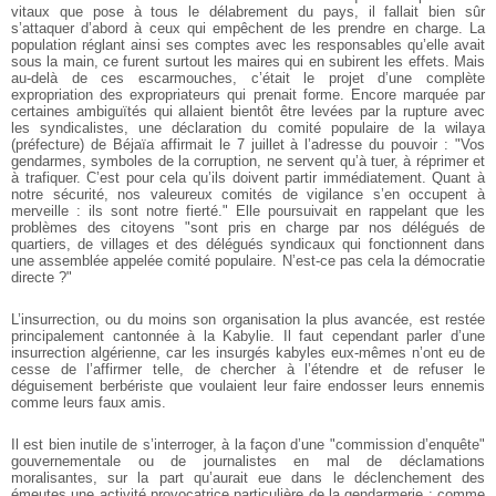
vitaux que pose à tous le délabrement du pays, il fallait bien sûr
s’attaquer d’abord à ceux qui empêchent de les prendre en charge. La
population réglant ainsi ses comptes avec les responsables qu’elle avait
sous la main, ce furent surtout les maires qui en subirent les effets. Mais
au-delà de ces escarmouches, c’était le projet d’une complète
expropriation des expropriateurs qui prenait forme. Encore marquée par
certaines ambiguïtés qui allaient bientôt être levées par la rupture avec
les syndicalistes, une déclaration du comité populaire de la wilaya
(préfecture) de Béjaïa affirmait le 7 juillet à l’adresse du pouvoir : "Vos
gendarmes, symboles de la corruption, ne servent qu’à tuer, à réprimer et
à trafiquer. C’est pour cela qu’ils doivent partir immédiatement. Quant à
notre sécurité, nos valeureux comités de vigilance s’en occupent à
merveille : ils sont notre fierté." Elle poursuivait en rappelant que les
problèmes des citoyens "sont pris en charge par nos délégués de
quartiers, de villages et des délégués syndicaux qui fonctionnent dans
une assemblée appelée comité populaire. N’est-ce pas cela la démocratie
directe ?"
L’insurrection, ou du moins son organisation la plus avancée, est restée
principalement cantonnée à la Kabylie. Il faut cependant parler d’une
insurrection algérienne, car les insurgés kabyles eux-mêmes n’ont eu de
cesse de l’affirmer telle, de chercher à l’étendre et de refuser le
déguisement berbériste que voulaient leur faire endosser leurs ennemis
comme leurs faux amis.
Il est bien inutile de s’interroger, à la façon d’une "commission d’enquête"
gouvernementale ou de journalistes en mal de déclamations
moralisantes, sur la part qu’aurait eue dans le déclenchement des
émeutes une activité provocatrice particulière de la gendarmerie ; comme