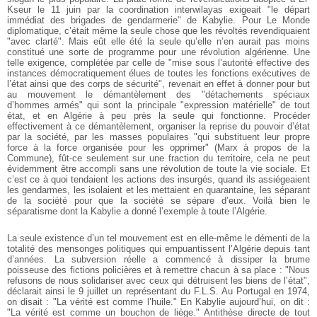
Kseur le 11 juin par la coordination interwilayas exigeait "le départ
immédiat des brigades de gendarmerie" de Kabylie. Pour Le Monde
diplomatique, c’était même la seule chose que les révoltés revendiquaient
"avec clarté". Mais eût elle été la seule qu’elle n’en aurait pas moins
constitué une sorte de programme pour une révolution algérienne. Une
telle exigence, complétée par celle de "mise sous l’autorité effective des
instances démocratiquement élues de toutes les fonctions exécutives de
l’état ainsi que des corps de sécurité", revenait en effet à donner pour but
au mouvement le démantèlement des "détachements spéciaux
d’hommes armés" qui sont la principale "expression matérielle" de tout
état, et en Algérie à peu près la seule qui fonctionne. Procéder
effectivement à ce démantèlement, organiser la reprise du pouvoir d’état
par la société, par les masses populaires "qui substituent leur propre
force à la force organisée pour les opprimer" (Marx à propos de la
Commune), fût-ce seulement sur une fraction du territoire, cela ne peut
évidemment être accompli sans une révolution de toute la vie sociale. Et
c’est ce à quoi tendaient les actions des insurgés, quand ils assiégeaient
les gendarmes, les isolaient et les mettaient en quarantaine, les séparant
de la société pour que la société se sépare d’eux. Voilà bien le
séparatisme dont la Kabylie a donné l’exemple à toute l’Algérie.
La seule existence d’un tel mouvement est en elle-même le démenti de la
totalité des mensonges politiques qui empuantissent l’Algérie depuis tant
d’années. La subversion réelle a commencé à dissiper la brume
poisseuse des fictions policières et à remettre chacun à sa place : "Nous
refusons de nous solidariser avec ceux qui détruisent les biens de l’état",
déclarait ainsi le 9 juillet un représentant du F.L.S. Au Portugal en 1974,
on disait : "La vérité est comme l’huile." En Kabylie aujourd’hui, on dit :
"La vérité est comme un bouchon de liège." Antithèse directe de tout