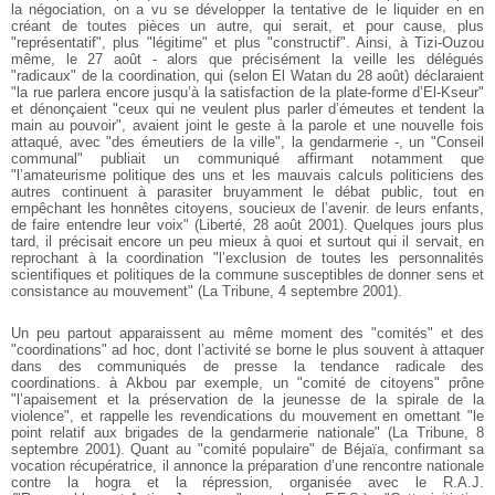
la négociation, on a vu se développer la tentative de le liquider en en
créant de toutes pièces un autre, qui serait, et pour cause, plus
"représentatif", plus "légitime" et plus "constructif". Ainsi, à Tizi-Ouzou
même, le 27 août - alors que précisément la veille les délégués
"radicaux" de la coordination, qui (selon El Watan du 28 août) déclaraient
"la rue parlera encore jusqu’à la satisfaction de la plate-forme d’El-Kseur"
et dénonçaient "ceux qui ne veulent plus parler d’émeutes et tendent la
main au pouvoir", avaient joint le geste à la parole et une nouvelle fois
attaqué, avec "des émeutiers de la ville", la gendarmerie -, un "Conseil
communal" publiait un communiqué affirmant notamment que
"l’amateurisme politique des uns et les mauvais calculs politiciens des
autres continuent à parasiter bruyamment le débat public, tout en
empêchant les honnêtes citoyens, soucieux de l’avenir. de leurs enfants,
de faire entendre leur voix" (Liberté, 28 août 2001). Quelques jours plus
tard, il précisait encore un peu mieux à quoi et surtout qui il servait, en
reprochant à la coordination "l’exclusion de toutes les personnalités
scientifiques et politiques de la commune susceptibles de donner sens et
consistance au mouvement" (La Tribune, 4 septembre 2001).
Un peu partout apparaissent au même moment des "comités" et des
"coordinations" ad hoc, dont l’activité se borne le plus souvent à attaquer
dans des communiqués de presse la tendance radicale des
coordinations. à Akbou par exemple, un "comité de citoyens" prône
"l’apaisement et la préservation de la jeunesse de la spirale de la
violence", et rappelle les revendications du mouvement en omettant "le
point relatif aux brigades de la gendarmerie nationale" (La Tribune, 8
septembre 2001). Quant au "comité populaire" de Béjaïa, confirmant sa
vocation récupératrice, il annonce la préparation d’une rencontre nationale
contre la hogra et la répression, organisée avec le R.A.J.