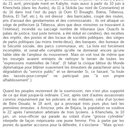
du 21 avril, principale ment en Kabylie, mais aussi à partir du 10 juin à
Khenchela (dans les Aurès), du 11 à Skikda (au nord de Constantine) et
du 16 dans tout l’est du pays (à Oum El Bouaghi, Batna, Tébessa,
Biskra, El Tarf, etc.), ils ont dressé : des barricades, coupé des routes,
pris d’assaut des gendarmeries et des commissariats ; ils ont attaqué un
siège de préfecture (à Tébessa, alors que deux ministres se trouvaient à
l’intérieur), incendié ou saccagé nombre de tribunaux (aux Ouacifs le
palais de justice, tout juste terminé, a été réduit en cendres), des recettes
des impôts, des postes et des locaux de sociétés publiques, des sièges
de partis politiques (au moins trente-deux), des banques, des bureaux de
la Sécurité sociale, des parcs communaux, etc. La liste est forcément
incomplète, et serait-elle complète qu’elle ne donnerait encore qu’une
faible idée de l’ampleur du mouvement. Mais on voit tout de même que
les insurgés avaient entrepris de nettoyer le terrain de toutes les
"expressions matérielles de l’état". (Il fallait la civique bêtise du Monde
diplomatique pour blâmer suavement les émeutiers de parachever ainsi la
dégradation du "service public" et se demander Si, ce faisant, "la foule
des laissés-pour-compte" ne participait pas "à son propre
affaiblissement".)
Quand les peuples reviennent de la soumission, rien n’est plus supporté
de ce qui était jusque-là ordinaire. C’est, après tant d’autres assassinats
commis impunément par les policiers et les militaires, celui d’un lycéen
de Béni Douala, le 18 avril, qui a provoqué trois jours plus tard les
premières émeutes. à Amizour, près de Béjaïa, la population se soulève
le 22 après l’arrestation arbitraire de trois lycéens. à Khenchela, le 10
juin, un sous-officier qui parade au volant d’une "grosse cylindrée"
interpelle de façon méprisante une jeune femme. Pris à partie par les
jeunes du quartier accourus pour la défendre, il s’exclame : "Mais qu’est-