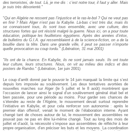
des terroristes, de tout. Là, je me dis : c’est notre tour, il faut y aller. Mais
je suis très désorienté.
"
"
Qui en Algérie ne ressent pas l’injustice et le ras-le-bol ? Qui ne veut pas
en finir ? Mais Alger n’est pas la Kabylie. Là-bas c’est très dur, mais ils
se connaissent tous, ils sont tous ensemble, avec une culture, des
structures fortes qui ont résisté malgré la guerre. Nous ici, on a pour toute
éducation, politique les feuilletons égyptiens. Après des années d’intox,
de bulletins du G.I.A. qui ressemblaient à de la science-fiction, on a de la
bouillie dans la tête. Dans une grande ville, il peut se passer n’importe
quelle provocation ou coup tordu." (Libération, 31 mai 2001)
"Ils ont de la chance. En Kabylie, ils ne sont jamais seuls. Ils ont toute
leur culture, leurs structures. Nous, on vit au milieu des indics et des
posters de Rambo.
" (Libération, 1er juin 2001)
Le coup d’arrêt donné par le pouvoir le 14 juin marquait la limite qui s’est
depuis lors imposée au soulèvement. Les deux tentatives avortées de
nouvelles marches sur Alger (le 5 juillet et le 8 août) montrèrent que
l’occasion de lancer ainsi le signal d’un soulèvement général était bel et
bien passée, pour une période au moins. Pour garder ses chances de
s’étendre au reste de l’Algérie, le mouvement devait surtout reprendre
l’initiative en Kabylie, et pour cela renforcer son autonomie : après le
premier élan offensif, venait le moment de l’élaboration interne. Ayant
changé tant de choses autour de lui, le mouvement des assemblées ne
pouvait pas ne pas en être lui-même changé. Tout au long des mois de
juillet et d’août, la nécessité s’impose aux assemblées de réfléchir à leur
propre organisation, d’en préciser les buts et les moyens. La coordination