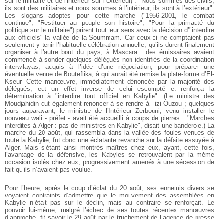
sur le militaire et de l’intérieur sur l’extérieur) : "Nous sommes des civils,
ils sont des militaires et nous sommes à l’intérieur, ils sont à l’extérieur".
Les slogans adoptés pour cette marche ("1956-2001, le combat
continue", "Restituer au peuple son histoire", "Pour la primauté du
politique sur le militaire") prirent tout leur sens avec la décision d’"interdire
aux officiels" la vallée de la Soummam. Car ceux-ci ne comptaient pas
seulement y tenir l’habituelle célébration annuelle, qu’ils durent finalement
organiser à l’autre bout du pays, à Mascara : des émissaires avaient
commencé à sonder quelques délégués non identifiés de la coordination
interwilayas, acquis à l’idée d’une négociation, pour préparer une
éventuelle venue de Bouteflika, à qui aurait été remise la plate-forme d’El-
Kseur. Cette manœuvre, immédiatement dénoncée par la majorité des
délégués, eut un effet inverse de celui escompté et renforça la
détermination à "interdire tout officiel en Kabylie". (Le ministre des
Moudjahidin dut également renoncer à se rendre à Tizi-Ouzou ; quelques
jours auparavant, le ministre de l’Intérieur Zerbouni, venu installer le
nouveau wali - préfet - avait été accueilli à coups de pierres : "Marches
interdites à Alger : pas de ministres en Kabylie", disait une banderole.) La
marche du 20 août, qui rassembla dans la vallée des foules venues de
toute la Kabylie, fut donc une éclatante revanche sur la défaite essuyée à
Alger. Mais s’étant ainsi montrés maîtres chez eux, ayant, cette fois,
l’avantage de la défensive, les Kabyles se retrouvaient par la même
occasion isolés chez eux, progressivement amenés à une sécession de
fait qu’ils n’avaient pas voulue.
Pour l’heure, après le coup d’éclat du 20 août, ses ennemis divers se
voyaient contraints d’admettre que le mouvement des assemblées en
Kabylie n’était pas sur le déclin, mais au contraire se renforçait. Le
pouvoir lui-même, malgré l’échec de ses toutes récentes manœuvres
d’approche, fit savoir le 29 août par le truchement de l’agence de presse