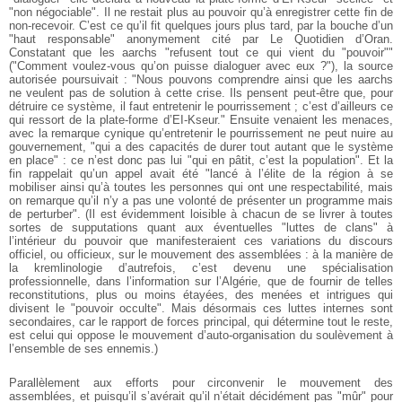
"non négociable". Il ne restait plus au pouvoir qu’à enregistrer cette fin de
non-recevoir. C’est ce qu’il fit quelques jours plus tard, par la bouche d’un
"haut responsable" anonymement cité par Le Quotidien d’Oran.
Constatant que les aarchs "refusent tout ce qui vient du "pouvoir""
("Comment voulez-vous qu’on puisse dialoguer avec eux ?"), la source
autorisée poursuivait : "Nous pouvons comprendre ainsi que les aarchs
ne veulent pas de solution à cette crise. Ils pensent peut-être que, pour
détruire ce système, il faut entretenir le pourrissement ; c’est d’ailleurs ce
qui ressort de la plate-forme d’EI-Kseur." Ensuite venaient les menaces,
avec la remarque cynique qu’entretenir le pourrissement ne peut nuire au
gouvernement, "qui a des capacités de durer tout autant que le système
en place" : ce n’est donc pas lui "qui en pâtit, c’est la population". Et la
fin rappelait qu’un appel avait été "lancé à l’élite de la région à se
mobiliser ainsi qu’à toutes les personnes qui ont une respectabilité, mais
on remarque qu’il n’y a pas une volonté de présenter un programme mais
de perturber". (Il est évidemment loisible à chacun de se livrer à toutes
sortes de supputations quant aux éventuelles "luttes de clans" à
l’intérieur du pouvoir que manifesteraient ces variations du discours
officiel, ou officieux, sur le mouvement des assemblées : à la manière de
la kremlinologie d’autrefois, c’est devenu une spécialisation
professionnelle, dans l’information sur l’Algérie, que de fournir de telles
reconstitutions, plus ou moins étayées, des menées et intrigues qui
divisent le "pouvoir occulte". Mais désormais ces luttes internes sont
secondaires, car le rapport de forces principal, qui détermine tout le reste,
est celui qui oppose le mouvement d’auto-organisation du soulèvement à
l’ensemble de ses ennemis.)
Parallèlement aux efforts pour circonvenir le mouvement des
assemblées, et puisqu’il s’avérait qu’il n’était décidément pas "mûr" pour