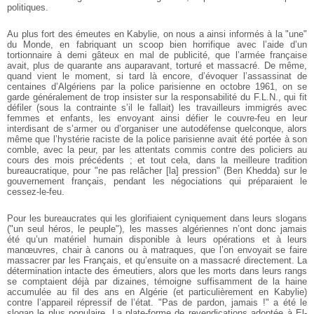
politiques.
Au plus fort des émeutes en Kabylie, on nous a ainsi informés à la "une"
du Monde, en fabriquant un scoop bien horrifique avec l’aide d’un
tortionnaire à demi gâteux en mal de publicité, que l’armée française
avait, plus de quarante ans auparavant, torturé et massacré. De même,
quand vient le moment, si tard là encore, d’évoquer l’assassinat de
centaines d’Algériens par la police parisienne en octobre 1961, on se
garde généralement de trop insister sur la responsabilité du F.L.N., qui fit
défiler (sous la contrainte s’il le fallait) les travailleurs immigrés avec
femmes et enfants, les envoyant ainsi défier le couvre-feu en leur
interdisant de s’armer ou d’organiser une autodéfense quelconque, alors
même que l’hystérie raciste de la police parisienne avait été portée à son
comble, avec la peur, par les attentats commis contre des policiers au
cours des mois précédents ; et tout cela, dans la meilleure tradition
bureaucratique, pour "ne pas relâcher [la] pression" (Ben Khedda) sur le
gouvernement français, pendant les négociations qui préparaient le
cessez-le-feu.
Pour les bureaucrates qui les glorifiaient cyniquement dans leurs slogans
("un seul héros, le peuple"), les masses algériennes n’ont donc jamais
été qu’un matériel humain disponible à leurs opérations et à leurs
manœuvres, chair à canons ou à matraques, que l’on envoyait se faire
massacrer par les Français, et qu’ensuite on a massacré directement. La
détermination intacte des émeutiers, alors que les morts dans leurs rangs
se comptaient déjà par dizaines, témoigne suffisamment de la haine
accumulée au fil des ans en Algérie (et particulièrement en Kabylie)
contre l’appareil répressif de l’état. "Pas de pardon, jamais !" a été le
slogan le plus populaire. La plate-forme de revendications adoptée à El-