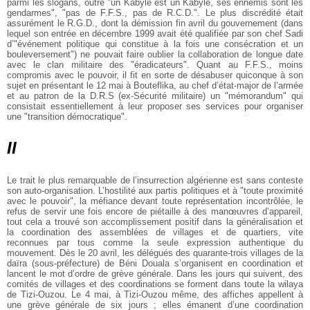
parmi les slogans, outre "un Kabyle est un Kabyle, ses ennemis sont les
gendarmes", "pas de F.F.S., pas de R.C.D.". Le plus discrédité était
assurément le R.G.D., dont la démission fin avril du gouvernement (dans
lequel son entrée en décembre 1999 avait été qualifiée par son chef Sadi
d’"événement politique qui constitue à la fois une consécration et un
bouleversement") ne pouvait faire oublier la collaboration de longue date
avec le clan militaire des "éradicateurs". Quant au F.F.S., moins
compromis avec le pouvoir, il fit en sorte de désabuser quiconque à son
sujet en présentant le 12 mai à Bouteflika, au chef d’état-major de l’armée
et au patron de la D.R.S (ex-Sécurité militaire) un "mémorandum" qui
consistait essentiellement à leur proposer ses services pour organiser
une "transition démocratique".
II
Le trait le plus remarquable de l’insurrection algérienne est sans conteste
son auto-organisation. L’hostilité aux partis politiques et à "toute proximité
avec le pouvoir", la méfiance devant toute représentation incontrôlée, le
refus de servir une fois encore de piétaille à des manœuvres d’appareil,
tout cela a trouvé son accomplissement positif dans la généralisation et
la coordination des assemblées de villages et de quartiers, vite
reconnues par tous comme la seule expression authentique du
mouvement. Dès le 20 avril, les délégués des quarante-trois villages de la
daïra (sous-préfecture) de Béni Douala s’organisent en coordination et
lancent le mot d’ordre de grève générale. Dans les jours qui suivent, des
comités de villages et des coordinations se forment dans toute la wilaya
de Tizi-Ouzou. Le 4 mai, à Tizi-Ouzou même, des affiches appellent à
une grève générale de six jours ; elles émanent d’une coordination