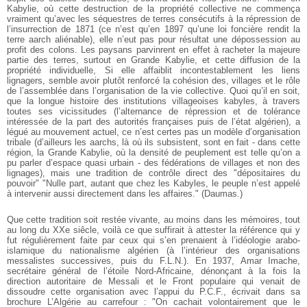
Kabylie, où cette destruction de la propriété collective ne commença
vraiment qu’avec les séquestres de terres consécutifs à la répression de
l’insurrection de 1871 (ce n’est qu’en 1897 qu’une loi foncière rendit la
terre aarch aliénable), elle n’eut pas pour résultat une dépossession au
profit des colons. Les paysans parvinrent en effet à racheter la majeure
partie des terres, surtout en Grande Kabylie, et cette diffusion de la
propriété individuelle, Si elle affaiblit incontestablement les liens
lignagers, semble avoir plutôt renforcé la cohésion des, villages et le rôle
de l’assemblée dans l’organisation de la vie collective. Quoi qu’il en soit,
que la longue histoire des institutions villageoises kabyles, à travers
toutes ses vicissitudes (l’alternance de répression et de tolérance
intéressée de la part des autorités françaises puis de l’état algérien), a
légué au mouvement actuel, ce n’est certes pas un modèle d’organisation
tribale (d’ailleurs les aarchs, là où ils subsistent, sont en fait - dans cette
région, la Grande Kabylie, où la densité de peuplement est telle qu’on a
pu parler d’espace quasi urbain - des fédérations de villages et non des
lignages), mais une tradition de contrôle direct des "dépositaires du
pouvoir" "Nulle part, autant que chez les Kabyles, le peuple n’est appelé
à intervenir aussi directement dans les affaires." (Daumas.)
Que cette tradition soit restée vivante, au moins dans les mémoires, tout
au long du XXe siêcle, voilà ce que suffirait à attester la référence qui y
fut régulièrement faite par ceux qui s’en prenaient à l’idéologie arabo-
islamique du nationalisme algérien (à l’intérieur des organisations
messalistes successives, puis du F.L.N.). En 1937, Amar Imache,
secrétaire général de l’étoile Nord-Africaine, dénonçant à la fois la
direction autoritaire de Messali et le Front populaire qui venait de
dissoudre cette organisation avec l’appui du P.C.F., écrivait dans sa
brochure L’Algérie au carrefour : "On cachait volontairement que le