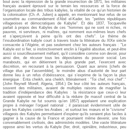
bout avec la répression de la grande insurrection de 1871, les militaires
français avaient éprouvé sur le terrain les ressources et la force de
l’organisation locale des tribus kabyles, la vitalité de ce qu’un historien de
la colonisation (Ch.-A. Julien) a appelé, en mentionnant leur refus de se
soumettre au commandement d’Abd el-Kader, les "petites républiques
villageoises et démocratiques de Kabylie". Et dès 1837, Tocqueville
parlait à propos des Kabyles de ces "hommes qui ne sont ni riches, ni
pauvres, ni serviteurs, ni maîtres, qui nomment eux-mêmes leurs chefs
et s’aperçoivent à peine qu’ils ont des chefs". Le thème de
l’insubordination kabyle court à travers toute la littérature du XlXe siècle
consacrée à l’Algérie, et pas seulement chez les auteurs français : "Le
Kabyle est si fier, si instinctivement enclin à l’égalité absolue, et peut-être
aussi si sourcilleusement méfiant, qu’il considère comme son devoir, pour
ainsi dire, de récuser tous les dépositaires du pouvoir social. Les
marabouts, qui en détiennent la plus grande part, l’exercent avec
discrétion, en recourant à la persuasion. Quant aux amins [chefs de
village élus par l’assemblée], le moindre abus d’autorité de leur part
donne lieu à un refus d’obéissance, qui s’exprime de la façon la plus
énergique : Enta cheikh, ana cheikh, littéralement : "Toi chef, moi chef"."
(John Reynell Morell, Algeria, 1854.) De leur côté les auteurs français,
souvent des militaires, avaient de multiples raisons de magnifier la
tradition d’indépendance des Kabyles : la résistance que ceux-ci leur
avaient opposée et leur difficulté à la réduire (le massif central de la
Grande Kabylie ne fut soumis qu’en 1857) appelaient une explication
propre à ménager l’orgueil national ; il paraissait évidemment utile de
jouer les Kabyles contre les Arabes ; et surtout les mœurs et le "civisme"
villageois des Kabyles permettaient d’espérer qu’ils seraient plus faciles à
gagner à la cause de la France et pourraient même devenir, une fois
convenablement civilisés, des administrés modèles. Une vaste littérature
oppose ainsi les vertus du Kabyle (fier, droit, opiniâtre, industrieux, peu