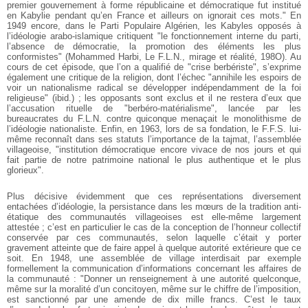
premier gouvernement à forme républicaine et démocratique fut institué
en Kabylie pendant qu’en France et ailleurs on ignorait ces mots." En
1949 encore, dans le Parti Populaire Algérien, les Kabyles opposés à
l’idéologie arabo-islamique critiquent "le fonctionnement interne du parti,
l’absence de démocratie, la promotion des éléments les plus
conformistes" (Mohammed Harbi, Le F.L.N., mirage et réalité, 198O). Au
cours de cet épisode, que l’on a qualifié de "crise berbériste", s’exprime
également une critique de la religion, dont l’échec "annihile les espoirs de
voir un nationalisme radical se développer indépendamment de la foi
religieuse" (ibid.) ; les opposants sont exclus et il ne restera d’eux que
l’accusation rituelle de "berbéro-matérialisme", lancée par les
bureaucrates du F.L.N. contre quiconque menaçait le monolithisme de
l’idéologie nationaliste. Enfin, en 1963, lors de sa fondation, le F.F.S. lui-
même reconnaît dans ses statuts l’importance de la tajmat, l’assemblée
villageoise, "institution démocratique encore vivace de nos jours et qui
fait partie de notre patrimoine national le plus authentique et le plus
glorieux".
Plus décisive évidemment que ces représentations diversement
entachées d’idéologie, la persistance dans les mœurs de la tradition anti-
étatique des communautés villageoises est elle-même largement
attestée ; c’est en particulier le cas de la conception de l’honneur collectif
conservée par ces communautés, selon laquelle c’était y porter
gravement atteinte que de faire appel à quelque autorité extérieure que ce
soit. En 1948, une assemblée de village interdisait par exemple
formellement la communication d’informations concernant les affaires de
la communauté : "Donner un renseignement à une autorité quelconque,
même sur la moralité d’un concitoyen, même sur le chiffre de l’imposition,
est sanctionné par une amende de dix mille francs. C’est le taux