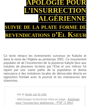
APOLOGIE POUR
L’INSURRECTION
ALGÉRIENNE
suivie de la plate forme de
revendications d’El Kseur
Ce texte retrace les événements survenus en Kabylie et
dans le reste de l’Algérie au printemps 2001. Ce mouvement
populaire né de l’insurrection de la jeunesse kabyle face aux
meutres de plusieurs lycéens par l’Etat et ses milices fut
rejoint par une vaste partie de la population et donna
naissance à des tentatives locales de démocratie directe en
opposition frontale avec le pouvoir et les manoeuvres des
islamistes.
texte sur le site
lire le
Apologie
télécharger la brochure mise en page :
pour l’insurection algérienne - PDF (1 Mio)