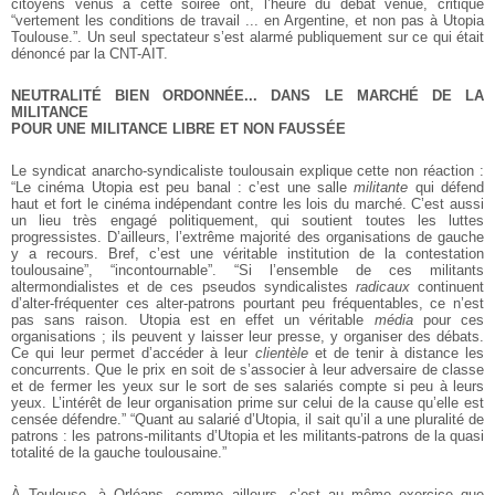
citoyens venus à cette soirée ont, l’heure du débat venue, critiqué
“vertement les conditions de travail ... en Argentine, et non pas à Utopia
Toulouse.”. Un seul spectateur s’est alarmé publiquement sur ce qui était
dénoncé par la CNT-AIT.
NEUTRALITÉ BIEN ORDONNÉE... DANS LE MARCHÉ DE LA
MILITANCE
POUR UNE MILITANCE LIBRE ET NON FAUSSÉE
Le syndicat anarcho-syndicaliste toulousain explique cette non réaction :
“Le cinéma Utopia est peu banal : c’est une salle
militante
qui défend
haut et fort le cinéma indépendant contre les lois du marché. C’est aussi
un lieu très engagé politiquement, qui soutient toutes les luttes
progressistes. D’ailleurs, l’extrême majorité des organisations de gauche
y a recours. Bref, c’est une véritable institution de la contestation
toulousaine”, “incontournable”. “Si l’ensemble de ces militants
altermondialistes et de ces pseudos syndicalistes
radicaux
continuent
d’alter-fréquenter ces alter-patrons pourtant peu fréquentables, ce n’est
pas sans raison. Utopia est en effet un véritable
média
pour ces
organisations ; ils peuvent y laisser leur presse, y organiser des débats.
Ce qui leur permet d’accéder à leur
clientèle
et de tenir à distance les
concurrents. Que le prix en soit de s’associer à leur adversaire de classe
et de fermer les yeux sur le sort de ses salariés compte si peu à leurs
yeux. L’intérêt de leur organisation prime sur celui de la cause qu’elle est
censée défendre.” “Quant au salarié d’Utopia, il sait qu’il a une pluralité de
patrons : les patrons-militants d’Utopia et les militants-patrons de la quasi
totalité de la gauche toulousaine.”
À Toulouse, à Orléans, comme ailleurs, c’est au même exercice que