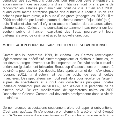
demander des subventions publiques pour renflouer cette entreprise ; à
aucun moment ces associations dites militantes n’ont pris la peine de
rencontrer les salariés pour avoir leur point de vue. Et en août 2004,
quand cette même entreprise privée dite culturelle a licencié un de ces
salariés pour faute grave, à la suite d’une grève (engagée les 28-29 juillet
2004) considérée par l’ancien patron du cinéma comme “injustifiée” (sic)...
puis “illicite et abusive”, il n’y a eu aucune réaction de ces associations
altermondaines. Celles-ci, ne souhaitant certainement pas revenir sur leur
soutien public à l’ancien exploitant des lieux, poursuivirent leurs
partenariats avec ce cinéma et avec la nouvelle direction.
MOBILISATION POUR UNE SARL CULTURELLE SUBVENTIONNÉE
Ouvert depuis novembre 1999, le cinéma Les Carmes revendiquait
légitimement sa spécificité cinématographique et d’offres culturelles, et
est devenu progressivement un lieu important de l’activité socio-culturelle
orléanaise (globalement faiblarde). Beaucoup d’associations ont recours à
ce cinéma pour des soirées-débats. Mais après un an et demi d’existence
(courant 2001), la direction fait part au public de ses difficultés
financières. Des spectateurs se mobilisent alors pour récolter de l’argent,
auprès de spectateurs et surtout des collectivités publiques locales
(celles-ci
donneront
près de 90.000€), afin d’aider à la pérennité de ce
cinéma
privé
. De ces mobilisations de spectateurs naîtra en 2002
l’association Citizens Carmes, qui deviendra omniprésente dans la vie de
ce cinéma.
De nombreuses associations soutiennent alors cet appel à subventions.
C’est ainsi qu’Attac 45 s’enquérait promptement (il a été en effet évoqué
en CA “la nécessité d’agir rapidement si l’on souhaite venir en aide à ce