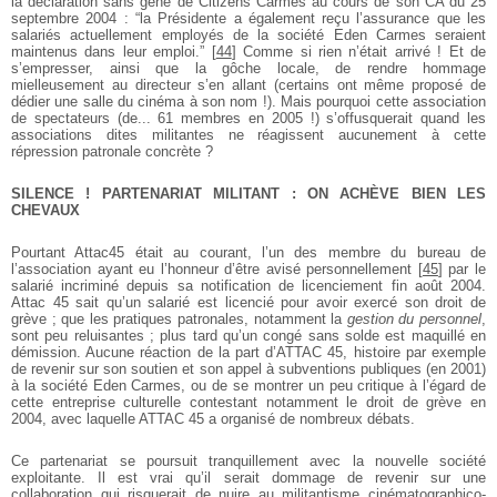
la déclaration sans gêne de Citizens Carmes au cours de son CA du 25
septembre 2004 : “la Présidente a également reçu l’assurance que les
salariés actuellement employés de la société Eden Carmes seraient
maintenus dans leur emploi.”
[
44
]
Comme si rien n’était arrivé ! Et de
s’empresser, ainsi que la gôche locale, de rendre hommage
mielleusement au directeur s’en allant (certains ont même proposé de
dédier une salle du cinéma à son nom !). Mais pourquoi cette association
de spectateurs (de... 61 membres en 2005 !) s’offusquerait quand les
associations dites militantes ne réagissent aucunement à cette
répression patronale concrète ?
SILENCE ! PARTENARIAT MILITANT : ON ACHÈVE BIEN LES
CHEVAUX
Pourtant Attac45 était au courant, l’un des membre du bureau de
l’association ayant eu l’honneur d’être avisé personnellement
[
45
]
par le
salarié incriminé depuis sa notification de licenciement fin août 2004.
Attac 45 sait qu’un salarié est licencié pour avoir exercé son droit de
grève ; que les pratiques patronales, notamment la
gestion du personnel
,
sont peu reluisantes ; plus tard qu’un congé sans solde est maquillé en
démission. Aucune réaction de la part d’ATTAC 45, histoire par exemple
de revenir sur son soutien et son appel à subventions publiques (en 2001)
à la société Eden Carmes, ou de se montrer un peu critique à l’égard de
cette entreprise culturelle contestant notamment le droit de grève en
2004, avec laquelle ATTAC 45 a organisé de nombreux débats.
Ce partenariat se poursuit tranquillement avec la nouvelle société
exploitante. Il est vrai qu’il serait dommage de revenir sur une
collaboration qui risquerait de nuire au militantisme cinématographico-