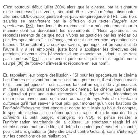
C’est pourquoi début juillet 2004, alors que le cinéma, par la signature
d’une promesse de vente, semblait être livré-au-méchant-discounter-
allemand-LIDL-où-rappliqueraient-les-pauvres-qui-regardent-TF1, ces trois
salariés se manifestent par la diffusion d’un texte
Rappels aux
spectateurs
[
36
]
, dans lequel ils exprimaient leur mécontentement sur la
manière dont se déroulaient les événements : “Nous apprenons les
rebondissements de ce que nous vivons au quotidien par les médias ou
par des spectateurs.” Ils dénonçaient aussi une certaine séparation des
tâches : “D’un côté il y a ceux qui savent, qui négocient en secret et de
l’autre il y a les employés, juste bons à appliquer les directives des
premiers, devenus des bénévoles d’une association... dont ils ne sont
pas membres.”
[
37
]
Ils ont revendiqué le droit qui leur était régulièrement
usurpé
[
38
]
de “pouvoir s’investir et répondre en leur nom”.
Et, rappelant leur propre désillusion - “Si pour les spectateurs le cinéma
Les Carmes est avant tout un lieu culturel, pour nous, il est devenu avant
tout... une entreprise.” - ces salariés lancent un signal de vigilance aux
militants qui s’enthousiasment pour ce cinéma : “Le cinéma Les Carmes
a aujourd’hui pris une autre dimension. Il a dépassé sa dénomination
d’entreprise privée pour se hisser au rang de
symbole de résistance
culturelle
qu’il faut sauver, à tout prix, pour montrer qu’un des bastions de
l’
anti-néo-libéralisme
tient encore et contre tout. Mais au bout du compte,
le spectateur orléanais ne défend qu’une image : il plaide pour des films
différents
(à petit budget, étrangers, en VO), et pense résister à
l’uniformisation marchande de la culture. Le spectateur réagit ici en
simple consommateur de films, il défend une idée généreuse et plaisante,
pour certains gratifiante (défendre David contre Goliath), sans s’interroger
sur les conditions de sa réalisation.”