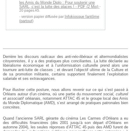
les Amis du Monde Diplo : Pour soutenir une
SARL, c’est la lutte des places ! - PDF (2 Mio)
-
20 pages A5.
Infokiosque fantôme
version papier diffusée par
(partout)
Derrière les discours
radicaux
des
anti-néo-libéraux
et altermondialistes
citoyennistes, il y a des pratiques plus conciliantes. La lutte déclarée au
libéralisme économique et à l’uniformisation culturelle prend alors une
tournure anti-lutte de classes ; et devant l’objectif ultime de la Culture et
de sa promotion militante, certains supportent finalement l’exploitation
salariale et ses extravagances.
Pour illustrer cette posture, nous allons revenir sur ce qui s’est passé à
Orléans autour d’un cinéma, où une partie du
mouvement social, culturel
et associatif
orléanais, notamment ATTAC 45 et le groupe local des Amis
du Monde Diplomatique (AMD), s’est arrangé de pratiques patronales bien
concrètes.
Quand l’ancienne SARL gérante du cinéma Les Carmes d’Orléans a eu
des difficultés financières (dès 2001 jusqu’à son départ d’Orléans en
automne 2004), les seules réponses d’ATTAC 45 puis des AMD furent de