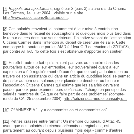
[
7
]
Rappels aux spectateurs
, signé par 2 (puis 3) salarié-e-s du Cinéma
Les Carmes, 1e juillet 2004 ; visible sur le site
http://www.associations45.ras.eu.or...
.
[
8
]
Ces salariés renvoient ici notamment à leur mise à contribution
bénévole dans le recueil de souscriptions et quelques mois plus tard dans
le retour de ces dons aux souscripteurs, l’initiative venant de l’association
Citizens Carmes dans l’intention au départ de créer une 4e salle. Cette
campagne fut soutenue par les AMD (cf leur C-R de réunion du 27/11/03),
par contre ATTAC 45 cette fois s’est abstenue d’apporter son soutien.
[
9
]
En effet, outre le fait qu’ils n’aient pas voix au chapitre dans les
pourparlers autour de leur entreprise, leur souveraineté quant à leur
expression a été régulièrement détournée, que ce soit par la direction au
travers de son assistante qui dans un article du quotidien local se permet
de parler au nom des salariés pour plaindre le directeur, ou bien par
l’association Citizens Carmes qui estime que les salariés devraient
passer par eux pour exprimer leurs doléances : “charge en principe des
salariés membres du CA que de faire part de ces problèmes” (compte-
rendu de CA, 25 septembre 2004).
http://citizenscarmes.orleanscity.c...
[
10
]
Cf ANNEXE A “Il y a compromission et compromission”.
[
11
]
Petites crasses entre “amis” : Un membre du bureau d’Attac 45,
avant que des salariés du cinéma orléanais ne regimbent, est
parfaitement au courant depuis plusieurs mois déjà - comme d’autres