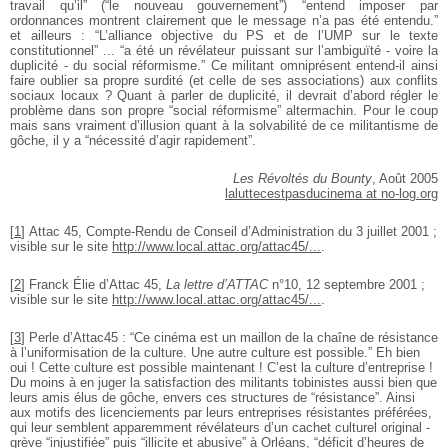
travail qu’il” (“le nouveau gouvernement”) “entend imposer par
ordonnances montrent clairement que le message n’a pas été entendu.”
et ailleurs : “L’alliance objective du PS et de l’UMP sur le texte
constitutionnel” ... “a été un révélateur puissant sur l’ambiguïté - voire la
duplicité - du social réformisme.” Ce militant omniprésent entend-il ainsi
faire oublier sa propre surdité (et celle de ses associations) aux conflits
sociaux locaux ? Quant à parler de duplicité, il devrait d’abord régler le
problème dans son propre “social réformisme” altermachin. Pour le coup
mais sans vraiment d’illusion quant à la solvabilité de ce militantisme de
gôche, il y a “nécessité d’agir rapidement”.
Les Révoltés du Bounty
, Août 2005
laluttecestpasducinema at no-log.org
[
1
]
Attac 45, Compte-Rendu de Conseil d’Administration du 3 juillet 2001 ;
visible sur le site
http://www.local.attac.org/attac45/...
.
[
2
]
Franck Élie d’Attac 45,
La lettre d’ATTAC
n°10, 12 septembre 2001 ;
visible sur le site
http://www.local.attac.org/attac45/...
.
[
3
]
Perle d’Attac45 : “Ce cinéma est un maillon de la chaîne de résistance
à l’uniformisation de la culture. Une autre culture est possible.” Eh bien
oui ! Cette culture est possible maintenant ! C’est la culture d’entreprise !
Du moins à en juger la satisfaction des militants tobinistes aussi bien que
leurs amis élus de gôche, envers ces structures de “résistance”. Ainsi
aux motifs des licenciements par leurs entreprises résistantes préférées,
qui leur semblent apparemment révélateurs d’un cachet culturel original -
grève “injustifiée” puis “illicite et abusive” à Orléans, “déficit d’heures de