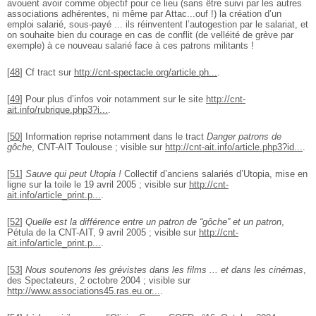
avouent avoir comme objectif pour ce lieu (sans être suivi par les autres
associations adhérentes, ni même par Attac...ouf !) la création d’un
emploi salarié, sous-payé ... ils réinventent l’autogestion par le salariat, et
on souhaite bien du courage en cas de conflit (de velléité de grève par
exemple) à ce nouveau salarié face à ces patrons militants !
[
48
]
Cf tract sur
http://cnt-spectacle.org/article.ph...
.
[
49
]
Pour plus d’infos voir notamment sur le site
http://cnt-
ait.info/rubrique.php3?i...
.
[
50
]
Information reprise notamment dans le tract
Danger patrons de
gôche
, CNT-AIT Toulouse ; visible sur
http://cnt-ait.info/article.php3?id...
.
[
51
]
Sauve qui peut Utopia !
Collectif d’anciens salariés d’Utopia, mise en
ligne sur la toile le 19 avril 2005 ; visible sur
http://cnt-
ait.info/article_print.p...
.
[
52
]
Quelle est la différence entre un patron de “gôche” et un patron
,
Pétula de la CNT-AIT, 9 avril 2005 ; visible sur
http://cnt-
ait.info/article_print.p...
.
[
53
]
Nous soutenons les grévistes dans les films ... et dans les cinémas
,
des Spectateurs, 2 octobre 2004 ; visible sur
http://www.associations45.ras.eu.or...
.