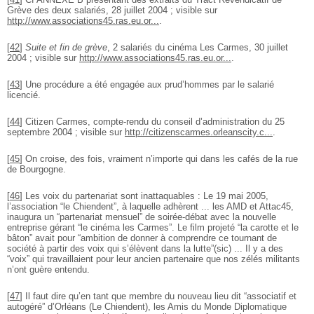
Grève des deux salariés, 28 juillet 2004 ; visible sur
http://www.associations45.ras.eu.or...
.
[
42
]
Suite et fin de grève
, 2 salariés du cinéma Les Carmes, 30 juillet
2004 ; visible sur
http://www.associations45.ras.eu.or...
.
[
43
]
Une procédure a été engagée aux prud’hommes par le salarié
licencié.
[
44
]
Citizen Carmes, compte-rendu du conseil d’administration du 25
septembre 2004 ; visible sur
http://citizenscarmes.orleanscity.c...
.
[
45
]
On croise, des fois, vraiment n’importe qui dans les cafés de la rue
de Bourgogne.
[
46
]
Les voix du partenariat sont inattaquables : Le 19 mai 2005,
l’association “le Chiendent”, à laquelle adhèrent ... les AMD et Attac45,
inaugura un “partenariat mensuel” de soirée-débat avec la nouvelle
entreprise gérant “le cinéma les Carmes”. Le film projeté “la carotte et le
bâton” avait pour “ambition de donner à comprendre ce tournant de
société à partir des voix qui s’élèvent dans la lutte”(sic) ... Il y a des
“voix” qui travaillaient pour leur ancien partenaire que nos zélés militants
n’ont guère entendu.
[
47
]
Il faut dire qu’en tant que membre du nouveau lieu dit “associatif et
autogéré” d’Orléans (Le Chiendent), les Amis du Monde Diplomatique