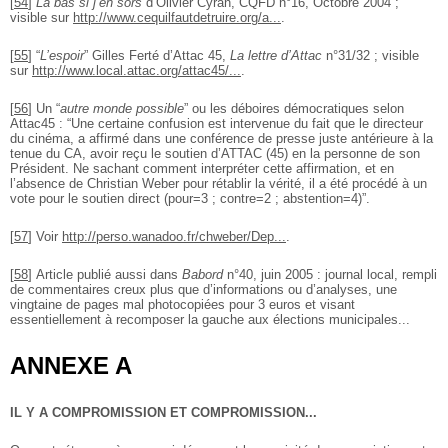
[
54
]
Là bas si j’en sors
d’Olivier Cyran, CQFD n°16, Octobre 2004 ;
visible sur
http://www.cequilfautdetruire.org/a...
.
[
55
]
“
L’espoir
” Gilles Ferté d’Attac 45,
La lettre d’Attac
n°31/32 ; visible
sur
http://www.local.attac.org/attac45/...
.
[
56
]
Un “
autre monde possible
” ou les déboires démocratiques selon
Attac45 : “Une certaine confusion est intervenue du fait que le directeur
du cinéma, a affirmé dans une conférence de presse juste antérieure à la
tenue du CA, avoir reçu le soutien d’ATTAC (45) en la personne de son
Président. Ne sachant comment interpréter cette affirmation, et en
l’absence de Christian Weber pour rétablir la vérité, il a été procédé à un
vote pour le soutien direct (pour=3 ; contre=2 ; abstention=4)”.
[
57
]
Voir
http://perso.wanadoo.fr/chweber/Dep...
.
[
58
]
Article publié aussi dans
Babord
n°40, juin 2005 : journal local, rempli
de commentaires creux plus que d’informations ou d’analyses, une
vingtaine de pages mal photocopiées pour 3 euros et visant
essentiellement à recomposer la gauche aux élections municipales...
ANNEXE A
IL Y A COMPROMISSION ET COMPROMISSION...