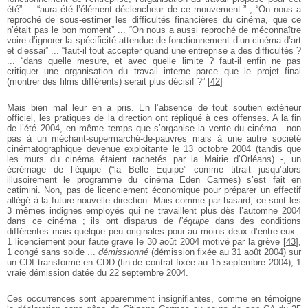
été” ... “aura été l’élément déclencheur de ce mouvement.” ; “On nous a
reproché de sous-estimer les difficultés financières du cinéma, que ce
n’était pas le bon moment” ... “On nous a aussi reproché de méconnaître
voire d’ignorer la spécificité attendue de fonctionnement d’un cinéma d’art
et d’essai” ... “faut-il tout accepter quand une entreprise a des difficultés ?
... “dans quelle mesure, et avec quelle limite ? faut-il enfin ne pas
critiquer une organisation du travail interne parce que le projet final
(montrer des films différents) serait plus décisif ?”
[
42
]
Mais bien mal leur en a pris. En l’absence de tout soutien extérieur
officiel, les pratiques de la direction ont répliqué à ces offenses. A la fin
de l’été 2004, en même temps que s’organise la vente du cinéma - non
pas à un méchant-supermarché-de-pauvres mais à une autre société
cinématographique devenue exploitante le 13 octobre 2004 (tandis que
les murs du cinéma étaient rachetés par la Mairie d’Orléans) -, un
écrémage de l’équipe (“la Belle Équipe” comme titrait jusqu’alors
illusoirement le programme du cinéma Eden Carmes) s’est fait en
catimini. Non, pas de licenciement économique pour préparer un effectif
allégé à la future nouvelle direction. Mais comme par hasard, ce sont les
3 mêmes indignes employés qui ne travaillent plus dès l’automne 2004
dans ce cinéma ; ils ont disparus de
l’équipe
dans des conditions
différentes mais quelque peu originales pour au moins deux d’entre eux :
1 licenciement pour faute grave le 30 août 2004 motivé par la grève
[
43
]
,
1 congé sans solde ...
démissionné
(démission fixée au 31 août 2004) sur
un CDI transformé en CDD (fin de contrat fixée au 15 septembre 2004), 1
vraie démission datée du 22 septembre 2004.
Ces occurrences sont apparemment insignifiantes, comme en témoigne