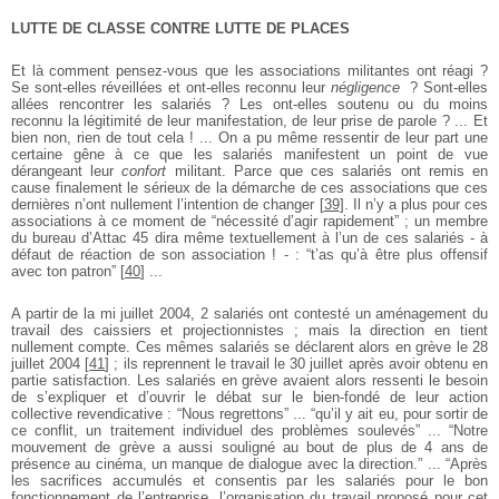
LUTTE DE CLASSE CONTRE LUTTE DE PLACES
Et là comment pensez-vous que les associations militantes ont réagi ?
Se sont-elles réveillées et ont-elles reconnu leur
négligence
? Sont-elles
allées rencontrer les salariés ? Les ont-elles soutenu ou du moins
reconnu la légitimité de leur manifestation, de leur prise de parole ? ... Et
bien non, rien de tout cela ! ... On a pu même ressentir de leur part une
certaine gêne à ce que les salariés manifestent un point de vue
dérangeant leur
confort
militant. Parce que ces salariés ont remis en
cause finalement le sérieux de la démarche de ces associations que ces
dernières n’ont nullement l’intention de changer
[
39
]
. Il n’y a plus pour ces
associations à ce moment de “nécessité d’agir rapidement” ; un membre
du bureau d’Attac 45 dira même textuellement à l’un de ces salariés - à
défaut de réaction de son association ! - : “t’as qu’à être plus offensif
avec ton patron”
[
40
]
...
A partir de la mi juillet 2004, 2 salariés ont contesté un aménagement du
travail des caissiers et projectionnistes ; mais la direction en tient
nullement compte. Ces mêmes salariés se déclarent alors en grève le 28
juillet 2004
[
41
]
; ils reprennent le travail le 30 juillet après avoir obtenu en
partie satisfaction. Les salariés en grève avaient alors ressenti le besoin
de s’expliquer et d’ouvrir le débat sur le bien-fondé de leur action
collective revendicative : “Nous regrettons” ... “qu’il y ait eu, pour sortir de
ce conflit, un traitement individuel des problèmes soulevés” ... “Notre
mouvement de grève a aussi souligné au bout de plus de 4 ans de
présence au cinéma, un manque de dialogue avec la direction.” ... “Après
les sacrifices accumulés et consentis par les salariés pour le bon
fonctionnement de l’entreprise, l’organisation du travail proposé pour cet