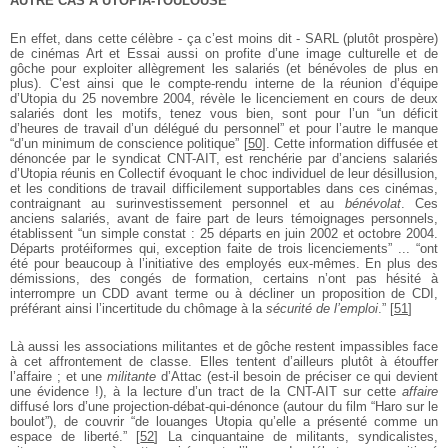
AUTRE CAS À UTOPIA-TOULOUSE
En effet, dans cette célèbre - ça c’est moins dit - SARL (plutôt prospère)
de cinémas Art et Essai aussi on profite d’une image culturelle et de
gôche pour
exploiter allègrement les salariés (et bénévoles de plus en
plus). C’est ainsi que le compte-rendu interne de la réunion d’équipe
d’Utopia du 25 novembre 2004, révèle le licenciement en cours de deux
salariés dont les motifs, tenez vous bien, sont pour l’un “un déficit
d’heures de travail d’un délégué du personnel” et pour l’autre le manque
“d’un minimum de conscience politique”
[
50
]
. Cette information diffusée et
dénoncée par le syndicat CNT-AIT, est renchérie par d’anciens salariés
d’Utopia réunis en Collectif évoquant le choc individuel de leur désillusion,
et les conditions de travail difficilement supportables dans ces cinémas,
contraignant au surinvestissement personnel et au
bénévolat
. Ces
anciens salariés, avant de faire part de leurs témoignages personnels,
établissent “un simple constat : 25 départs en juin 2002 et octobre 2004.
Départs protéiformes qui, exception faite de trois licenciements” ... “ont
été pour beaucoup à l’initiative des employés eux-mêmes. En plus des
démissions, des congés de formation, certains n’ont pas hésité à
interrompre un CDD avant terme ou à décliner un proposition de CDI,
préférant ainsi l’incertitude du chômage à la
sécurité de l’emploi
.”
[
51
]
Là aussi les associations militantes et de gôche restent impassibles face
à cet affrontement de classe. Elles tentent d’ailleurs plutôt à étouffer
l’affaire ; et une
militante
d’Attac (est-il besoin de préciser ce qui devient
une évidence !), à la lecture d’un tract de la CNT-AIT sur cette
affaire
diffusé lors d’une projection-débat-qui-dénonce (autour du film “Haro sur le
boulot”), de couvrir “de louanges Utopia qu’elle a présenté comme un
espace de liberté.”
[
52
]
La cinquantaine de militants, syndicalistes,