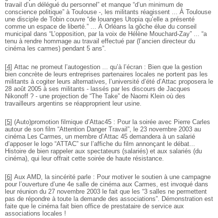
travail d’un délégué du personnel” et manque “d’un minimum de
conscience politique” à Toulouse -, les militants réagissent ... À Toulouse
une disciple de Tobin couvre “de louanges Utopia qu’elle a présenté
comme un espace de liberté.” ... À Orléans la gôche élue du conseil
municipal dans “L’opposition, par la voix de Hélène Mouchard-Zay” ... “a
tenu à rendre hommage au travail effectué par (l’ancien directeur du
cinéma les carmes) pendant 5 ans”.
[
4
]
Attac ne promeut l’autogestion ... qu’à l’écran : Bien que la gestion
bien concrète de leurs entreprises partenaires locales ne portent pas les
militants à cogiter leurs alternatives, l’université d’été d’Attac proposera le
28 août 2005 à ses militants - lassés par les discours de Jacques
Nikonoff ? - une projection de “The Take” de Naomi Klein où des
travailleurs argentins se réapproprient leur usine.
[
5
]
(Auto)promotion filmique d’Attac45 : Pour la soirée avec Pierre Carles
autour de son film “Attention Danger Travail”, le 23 novembre 2003 au
cinéma Les Carmes, un membre d’Attac 45 demandera à un salarié
d’apposer le logo “ATTAC” sur l’affiche du film annonçant le débat...
Histoire de bien rappeler aux spectateurs (salariés) et aux salariés (du
cinéma), qui leur offrait cette soirée de haute résistance.
[
6
]
Aux AMD, la sincérité parle : Pour motiver le soutien à une campagne
pour l’ouverture d’une 4e salle de cinéma aux Carmes, est invoqué dans
leur réunion du 27 novembre 2003 le fait que les “3 salles ne permettent
pas de répondre à toute la demande des associations”. Démonstration est
faite que le cinéma fait bien office de prestataire de service aux
associations locales !