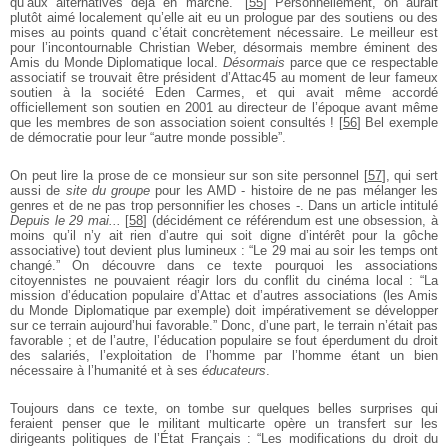
qu’aux alternatives déjà en marche.”
[
55
]
Personnellement, on aurait
plutôt aimé localement qu’elle ait eu un prologue par des soutiens ou des
mises au points quand c’était concrètement nécessaire. Le meilleur est
pour l’incontournable Christian Weber, désormais membre éminent des
Amis du Monde Diplomatique local.
Désormais
parce que ce respectable
associatif se trouvait être président d’Attac45 au moment de leur fameux
soutien à la société Eden Carmes, et qui avait même accordé
officiellement son soutien en 2001 au directeur de l’époque avant même
que les membres de son association soient consultés !
[
56
]
Bel exemple
de démocratie pour leur “autre monde possible”.
On peut lire la prose de ce monsieur sur son site personnel
[
57
]
, qui sert
aussi de
site du groupe
pour les AMD - histoire de ne pas mélanger les
genres et de ne pas trop personnifier les choses -. Dans un article intitulé
Depuis le 29 mai...
[
58
]
(décidément ce référendum est une obsession, à
moins qu’il n’y ait rien d’autre qui soit digne d’intérêt pour la gôche
associative) tout devient plus lumineux : “Le 29 mai au soir les temps ont
changé.” On découvre dans ce texte pourquoi les associations
citoyennistes ne pouvaient réagir lors du conflit du cinéma local : “La
mission d’éducation populaire d’Attac et d’autres associations (les Amis
du Monde Diplomatique par exemple) doit impérativement se développer
sur ce terrain aujourd’hui favorable.” Donc, d’une part, le terrain n’était pas
favorable ; et de l’autre, l’éducation populaire se fout éperdument du droit
des salariés, l’exploitation de l’homme par l’homme étant un bien
nécessaire à l’humanité et à ses
éducateurs
.
Toujours dans ce texte, on tombe sur quelques belles surprises qui
feraient penser que le militant multicarte opère un transfert sur les
dirigeants politiques de l’État Français : “Les modifications du droit du