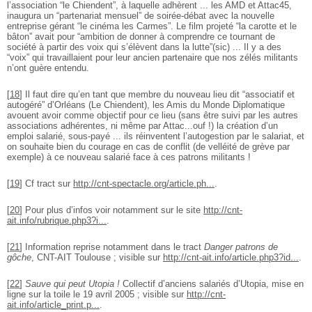
l’association “le Chiendent”, à laquelle adhèrent ... les AMD et Attac45,
inaugura un “partenariat mensuel” de soirée-débat avec la nouvelle
entreprise gérant “le cinéma les Carmes”. Le film projeté “la carotte et le
bâton” avait pour “ambition de donner à comprendre ce tournant de
société à partir des voix qui s’élèvent dans la lutte”(sic) ... Il y a des
“voix” qui travaillaient pour leur ancien partenaire que nos zélés militants
n’ont guère entendu.
[
18
]
Il faut dire qu’en tant que membre du nouveau lieu dit “associatif et
autogéré” d’Orléans (Le Chiendent), les Amis du Monde Diplomatique
avouent avoir comme objectif pour ce lieu (sans être suivi par les autres
associations adhérentes, ni même par Attac...ouf !) la création d’un
emploi salarié, sous-payé ... ils réinventent l’autogestion par le salariat, et
on souhaite bien du courage en cas de conflit (de velléité de grève par
exemple) à ce nouveau salarié face à ces patrons militants !
[
19
]
Cf tract sur
http://cnt-spectacle.org/article.ph...
.
[
20
]
Pour plus d’infos voir notamment sur le site
http://cnt-
ait.info/rubrique.php3?i...
.
[
21
]
Information reprise notamment dans le tract
Danger patrons de
gôche
, CNT-AIT Toulouse ; visible sur
http://cnt-ait.info/article.php3?id...
.
[
22
]
Sauve qui peut Utopia !
Collectif d’anciens salariés d’Utopia, mise en
ligne sur la toile le 19 avril 2005 ; visible sur
http://cnt-
ait.info/article_print.p...
.