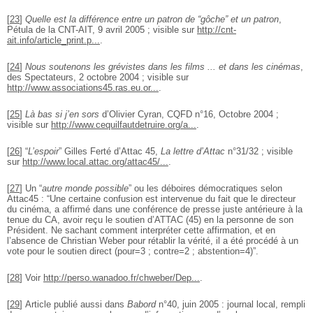
[
23
]
Quelle est la différence entre un patron de “gôche” et un patron
,
Pétula de la CNT-AIT, 9 avril 2005 ; visible sur
http://cnt-
ait.info/article_print.p...
.
[
24
]
Nous soutenons les grévistes dans les films ... et dans les cinémas
,
des Spectateurs, 2 octobre 2004 ; visible sur
http://www.associations45.ras.eu.or...
.
[
25
]
Là bas si j’en sors
d’Olivier Cyran, CQFD n°16, Octobre 2004 ;
visible sur
http://www.cequilfautdetruire.org/a...
.
[
26
]
“
L’espoir
” Gilles Ferté d’Attac 45,
La lettre d’Attac
n°31/32 ; visible
sur
http://www.local.attac.org/attac45/...
.
[
27
]
Un “
autre monde possible
” ou les déboires démocratiques selon
Attac45 : “Une certaine confusion est intervenue du fait que le directeur
du cinéma, a affirmé dans une conférence de presse juste antérieure à la
tenue du CA, avoir reçu le soutien d’ATTAC (45) en la personne de son
Président. Ne sachant comment interpréter cette affirmation, et en
l’absence de Christian Weber pour rétablir la vérité, il a été procédé à un
vote pour le soutien direct (pour=3 ; contre=2 ; abstention=4)”.
[
28
]
Voir
http://perso.wanadoo.fr/chweber/Dep...
.
[
29
]
Article publié aussi dans
Babord
n°40, juin 2005 : journal local, rempli