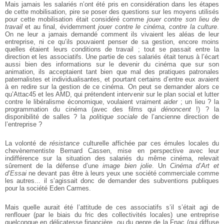
Mais jamais les salariés n’ont été pris en considération dans les étapes
de cette mobilisation, pire se poser des questions sur les moyens utilisés
pour cette mobilisation était considéré comme
jouer contre son lieu de
travail
et au final, évidemment
jouer contre le cinéma, contre la culture
.
On ne leur a jamais demandé comment ils vivaient les aléas de leur
entreprise, ni ce qu’ils pouvaient penser de sa gestion, encore moins
quelles étaient leurs conditions de travail ; tout se passait entre la
direction et les associatifs. Une partie de ces salariés était tenus à l’écart
aussi bien des informations sur le devenir du cinéma que sur son
animation, ils acceptaient tant bien que mal des pratiques patronales
paternalistes et individualisantes, et pourtant certains d’entre eux avaient
à en redire sur la gestion de ce cinéma. On peut se demander alors ce
qu’Attac45 et les AMD, qui prétendent intervenir sur le plan social et lutter
contre le libéralisme économique, voulaient vraiment
aider
; un lieu ? la
programmation du cinéma (avec des films qui
dénoncent
!) ? la
disponibilité de salles ? la
politique sociale
de l’ancienne direction de
l’entreprise ?
La volonté de
résistance
culturelle affichée par ces émules locales du
chevènementiste Bernard Cassen, mise en perspective avec leur
indifférence sur la situation des salariés du même cinéma, relevait
sûrement de la défense d’une
image bien jolie
. Un
Cinéma d’Art et
d’Essai
ne devant pas être à leurs yeux une société commerciale comme
les autres... il s’agissait donc de demander des subventions publiques
pour la société Eden Carmes.
Mais quelle aurait été l’attitude de ces associatifs s’il s’était agi de
renflouer (par le biais du fric des collectivités locales) une entreprise
quelconque en délicatesse financière, ou du genre de la Fnac (qui diffuse