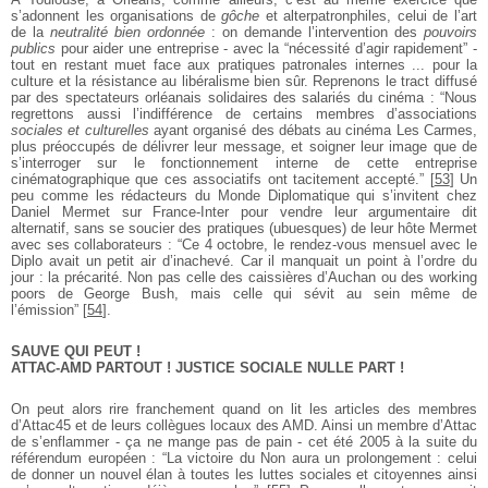
s’adonnent les organisations de
gôche
et alterpatronphiles, celui de l’art
de la
neutralité bien ordonnée
: on demande l’intervention des
pouvoirs
publics
pour aider une entreprise - avec la “nécessité d’agir rapidement” -
tout en restant muet face aux pratiques patronales internes ... pour la
culture et la résistance au libéralisme bien sûr. Reprenons le tract diffusé
par des spectateurs orléanais solidaires des salariés du cinéma : “Nous
regrettons aussi l’indifférence de certains membres d’associations
sociales et culturelles
ayant organisé des débats au cinéma Les Carmes,
plus préoccupés de délivrer leur message, et soigner leur image que de
s’interroger sur le fonctionnement interne de cette entreprise
cinématographique que ces associatifs ont tacitement accepté.”
[
53
]
Un
peu comme les rédacteurs du Monde Diplomatique qui s’invitent chez
Daniel Mermet sur France-Inter pour vendre leur argumentaire dit
alternatif, sans se soucier des pratiques (ubuesques) de leur hôte Mermet
avec ses collaborateurs : “Ce 4 octobre, le rendez-vous mensuel avec le
Diplo avait un petit air d’inachevé. Car il manquait un point à l’ordre du
jour : la précarité. Non pas celle des caissières d’Auchan ou des working
poors de George Bush, mais celle qui sévit au sein même de
l’émission”
[
54
]
.
SAUVE QUI PEUT !
ATTAC-AMD PARTOUT ! JUSTICE SOCIALE NULLE PART !
On peut alors rire franchement quand on lit les articles des membres
d’Attac45 et de leurs collègues locaux des AMD. Ainsi un membre d’Attac
de s’enflammer - ça ne mange pas de pain - cet été 2005 à la suite du
référendum européen : “La victoire du Non aura un prolongement : celui
de donner un nouvel élan à toutes les luttes sociales et citoyennes ainsi