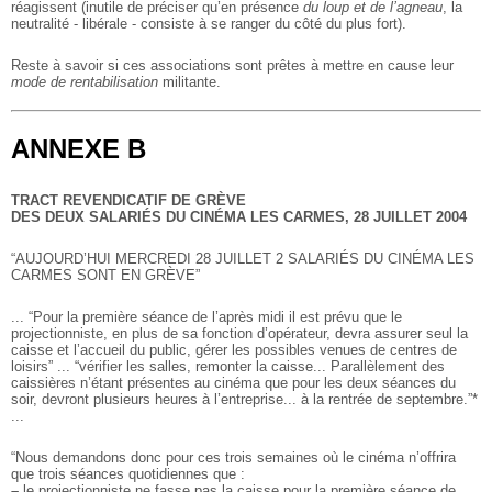
réagissent (inutile de préciser qu’en présence
du loup et de l’agneau
, la
neutralité - libérale - consiste à se ranger du côté du plus fort).
Reste à savoir si ces associations sont prêtes à mettre en cause leur
mode de rentabilisation
militante.
ANNEXE B
TRACT REVENDICATIF DE GRÈVE
DES DEUX SALARIÉS DU CINÉMA LES CARMES, 28 JUILLET 2004
“AUJOURD’HUI MERCREDI 28 JUILLET 2 SALARIÉS DU CINÉMA LES
CARMES SONT EN GRÈVE”
... “Pour la première séance de l’après midi il est prévu que le
projectionniste, en plus de sa fonction d’opérateur, devra assurer seul la
caisse et l’accueil du public, gérer les possibles venues de centres de
loisirs” ... “vérifier les salles, remonter la caisse... Parallèlement des
caissières n’étant présentes au cinéma que pour les deux séances du
soir, devront plusieurs heures à l’entreprise... à la rentrée de septembre.”*
...
“Nous demandons donc pour ces trois semaines où le cinéma n’offrira
que trois séances quotidiennes que :
–
le projectionniste ne fasse pas la caisse pour la première séance de