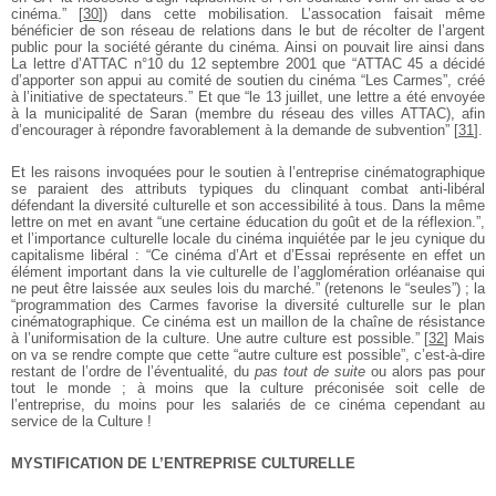
cinéma.”
[
30
]
) dans cette mobilisation. L’assocation faisait même
bénéficier de son réseau de relations dans le but de récolter de l’argent
public pour la société gérante du cinéma. Ainsi on pouvait lire ainsi dans
La lettre d’ATTAC n°10 du 12 septembre 2001 que “ATTAC 45 a décidé
d’apporter son appui au comité de soutien du cinéma “Les Carmes”, créé
à l’initiative de spectateurs.” Et que “le 13 juillet, une lettre a été envoyée
à la municipalité de Saran (membre du réseau des villes ATTAC), afin
d’encourager à répondre favorablement à la demande de subvention”
[
31
]
.
Et les raisons invoquées pour le soutien à l’entreprise cinématographique
se paraient des attributs typiques du clinquant combat anti-libéral
défendant la diversité culturelle et son accessibilité à tous. Dans la même
lettre on met en avant “une certaine éducation du goût et de la réflexion.”,
et l’importance culturelle locale du cinéma inquiétée par le jeu cynique du
capitalisme libéral : “Ce cinéma d’Art et d’Essai représente en effet un
élément important dans la vie culturelle de l’agglomération orléanaise qui
ne peut être laissée aux seules lois du marché.” (retenons le “seules”) ; la
“programmation des Carmes favorise la diversité culturelle sur le plan
cinématographique. Ce cinéma est un maillon de la chaîne de résistance
à l’uniformisation de la culture. Une autre culture est possible.”
[
32
]
Mais
on va se rendre compte que cette “autre culture est possible”, c’est-à-dire
restant de l’ordre de l’éventualité, du
pas tout de suite
ou alors pas pour
tout le monde ; à moins que la culture préconisée soit celle de
l’entreprise, du moins pour les salariés de ce cinéma cependant au
service de la Culture !
MYSTIFICATION DE L’ENTREPRISE CULTURELLE