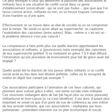
On peut rétorquer à ceux qui dénoncent la passivité des associations et
militants face à une situation de conflit social dans ce genre
d’établissement socioculturel - qui ne sont pas foules -, que quoi que l’on
fasse comme action, militante ou non, on se trouve toujours
corrompu
d’une manière ou d’une autre.
Effectivement on se trouve dans un état de société où on se compromet
tout le temps. Ne serait-ce qu’en allant au supermarché, on cautionne
l’exploitation des caissières (entre autres). Mais - même si c’en est un -
le problème dénoncé n’est pas celui-là
!
La comparaison à faire porte plus sur quelle réaction apporteraient les
associations et militants, si (poursuivons notre exemple) des caissières
de leur supermarché (
préféré ?
) se mettaient en grève ? S’il était diffusé
l’information qu’une procédure de licenciement pour fait de grève avait été
engagé ?
Quelle aurait été la réaction de nos joyeux drilles militants si un conflit
social avait eu lieu dans leur librairie préférée, celles où ils essayent de
mettre en dépôt leur canard par exemple ?
Ces associations participent à l’animation de ces lieux culturels, qui
prennent ainsi surtout grâce à elles, une teinte sociale voire militante.
Ces structures mélangent alors de fait (de façon plus ou moins poussée)
militantisme et tiroir-caisse (si ce n’est bénéfice). Il est donc d’autant plus
important ne serait-ce que d’un point de vue de cohérence au sein même
de leur activité militante, que ces associations - impliquées par leurs
partenariats - prétendant intervenir sur un plan économique et social,