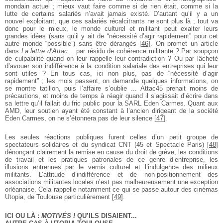
mondain actuel ; mieux vaut faire comme si de rien était, comme si la
lutte de certains salariés n’avait jamais existé. D’autant qu’il y a un
nouvel exploitant, que ces salariés récalcitrants ne sont plus là ; tout va
donc pour le mieux, le monde culturel et militant peut exalter leurs
grandes idées (sans qu’il y ait de “nécessité d’agir rapidement” pour cet
autre monde “possible”) sans être dérangés
[
46
]
. On promet un article
dans
La lettre d’Attac
... par résidu de cohérence militante ? Par soupçon
de culpabilité quand on leur rappelle leur contradiction ? Ou par lâcheté
d’avouer son indifférence à la condition salariale des entreprises qui leur
sont utiles ? En tous cas, ici non plus, pas de “nécessité d’agir
rapidement” ; les mois passent, on demande quelques informations, on
se montre tatillon, puis l’affaire s’oublie ... Attac45 prenait moins de
précautions, et moins de temps à réagir quand il s’agissait d’écrire dans
sa lettre qu’il fallait du fric public pour la SARL Eden Carmes. Quant aux
AMD, leur soutien ayant été constant à l’ancien dirigeant de la société
Eden Carmes, on ne s’étonnera pas de leur silence
[
47
]
.
Les seules réactions publiques furent celles d’un petit groupe de
spectateurs solidaires et du syndicat CNT (45 et Spectacle Paris)
[
48
]
dénonçant clairement la remise en cause du droit de grève, les conditions
de travail et les pratiques patronales de ce genre d’entreprise, les
illusions entrenues par le vernis culturel et l’indulgence des milieux
militants. L’attitude d’indifférence et de non-positionnement des
associations militantes locales n’est pas malheureusement une exception
orléanaise. Cela rappelle notamment ce qui se passe autour des cinémas
Utopia, de Toulouse particulièrement
[
49
]
.
ICI OU LÀ :
MOTIVÉS !
QU’ILS DISAIENT...