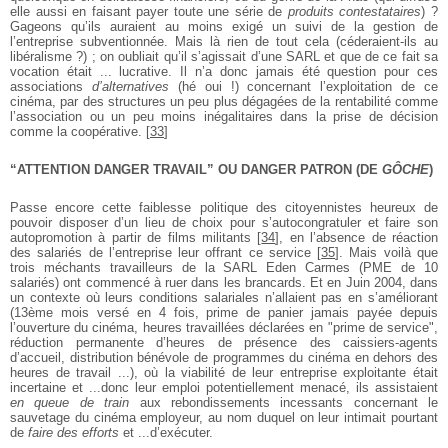
elle aussi en faisant payer toute une série de
produits contestataires
) ?
Gageons qu’ils auraient au moins exigé un suivi de la gestion de
l’entreprise subventionnée. Mais là rien de tout cela (céderaient-ils au
libéralisme ?) ; on oubliait qu’il s’agissait d’une SARL et que de ce fait sa
vocation était ... lucrative. Il n’a donc jamais été question pour ces
associations
d’alternatives
(hé oui !) concernant l’exploitation de ce
cinéma, par des structures un peu plus dégagées de la rentabilité comme
l’association ou un peu moins inégalitaires dans la prise de décision
comme la coopérative.
[
33
]
“ATTENTION DANGER TRAVAIL” OU DANGER PATRON (DE
GÔCHE
)
Passe encore cette faiblesse politique des citoyennistes heureux de
pouvoir disposer d’un lieu de choix pour s’autocongratuler et faire son
autopromotion à partir de films militants
[
34
]
, en l’absence de réaction
des salariés de l’entreprise leur offrant ce service
[
35
]
. Mais voilà que
trois méchants travailleurs de la SARL Eden Carmes (PME de 10
salariés) ont commencé à ruer dans les brancards. Et en Juin 2004, dans
un contexte où leurs conditions salariales n’allaient pas en s’améliorant
(13ème mois versé en 4 fois, prime de panier jamais payée depuis
l’ouverture du cinéma, heures travaillées déclarées en "prime de service",
réduction permanente d’heures de présence des caissiers-agents
d’accueil, distribution bénévole de programmes du cinéma en dehors des
heures de travail ...), où la viabilité de leur entreprise exploitante était
incertaine et ...donc leur emploi potentiellement menacé, ils assistaient
en queue de train
aux rebondissements incessants concernant le
sauvetage du cinéma employeur, au nom duquel on leur intimait pourtant
de
faire des efforts
et ...d’exécuter.