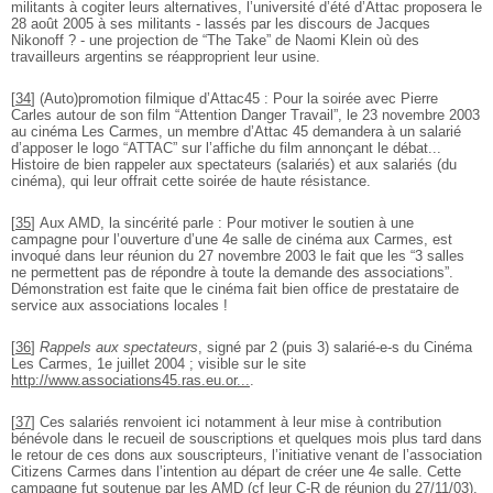
militants à cogiter leurs alternatives, l’université d’été d’Attac proposera le
28 août 2005 à ses militants - lassés par les discours de Jacques
Nikonoff ? - une projection de “The Take” de Naomi Klein où des
travailleurs argentins se réapproprient leur usine.
[
34
]
(Auto)promotion filmique d’Attac45 : Pour la soirée avec Pierre
Carles autour de son film “Attention Danger Travail”, le 23 novembre 2003
au cinéma Les Carmes, un membre d’Attac 45 demandera à un salarié
d’apposer le logo “ATTAC” sur l’affiche du film annonçant le débat...
Histoire de bien rappeler aux spectateurs (salariés) et aux salariés (du
cinéma), qui leur offrait cette soirée de haute résistance.
[
35
]
Aux AMD, la sincérité parle : Pour motiver le soutien à une
campagne pour l’ouverture d’une 4e salle de cinéma aux Carmes, est
invoqué dans leur réunion du 27 novembre 2003 le fait que les “3 salles
ne permettent pas de répondre à toute la demande des associations”.
Démonstration est faite que le cinéma fait bien office de prestataire de
service aux associations locales !
[
36
]
Rappels aux spectateurs
, signé par 2 (puis 3) salarié-e-s du Cinéma
Les Carmes, 1e juillet 2004 ; visible sur le site
http://www.associations45.ras.eu.or...
.
[
37
]
Ces salariés renvoient ici notamment à leur mise à contribution
bénévole dans le recueil de souscriptions et quelques mois plus tard dans
le retour de ces dons aux souscripteurs, l’initiative venant de l’association
Citizens Carmes dans l’intention au départ de créer une 4e salle. Cette
campagne fut soutenue par les AMD (cf leur C-R de réunion du 27/11/03),