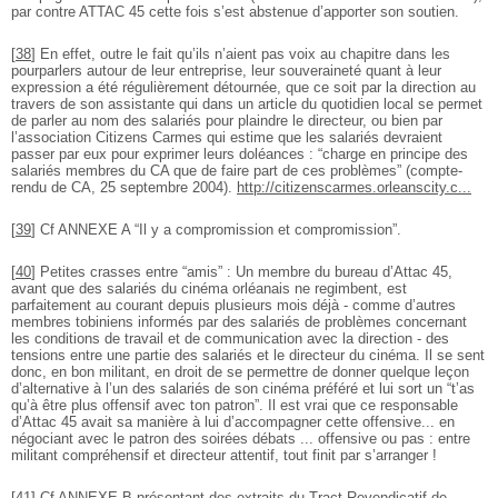
par contre ATTAC 45 cette fois s’est abstenue d’apporter son soutien.
[
38
]
En effet, outre le fait qu’ils n’aient pas voix au chapitre dans les
pourparlers autour de leur entreprise, leur souveraineté quant à leur
expression a été régulièrement détournée, que ce soit par la direction au
travers de son assistante qui dans un article du quotidien local se permet
de parler au nom des salariés pour plaindre le directeur, ou bien par
l’association Citizens Carmes qui estime que les salariés devraient
passer par eux pour exprimer leurs doléances : “charge en principe des
salariés membres du CA que de faire part de ces problèmes” (compte-
rendu de CA, 25 septembre 2004).
http://citizenscarmes.orleanscity.c...
[
39
]
Cf ANNEXE A “Il y a compromission et compromission”.
[
40
]
Petites crasses entre “amis” : Un membre du bureau d’Attac 45,
avant que des salariés du cinéma orléanais ne regimbent, est
parfaitement au courant depuis plusieurs mois déjà - comme d’autres
membres tobiniens informés par des salariés de problèmes concernant
les conditions de travail et de communication avec la direction - des
tensions entre une partie des salariés et le directeur du cinéma. Il se sent
donc, en bon militant, en droit de se permettre de donner quelque leçon
d’alternative à l’un des salariés de son cinéma préféré et lui sort un “t’as
qu’à être plus offensif avec ton patron”. Il est vrai que ce responsable
d’Attac 45 avait sa manière à lui d’accompagner cette offensive... en
négociant avec le patron des soirées débats ... offensive ou pas : entre
militant compréhensif et directeur attentif, tout finit par s’arranger !
[
41
]
Cf ANNEXE B présentant des extraits du Tract Revendicatif de