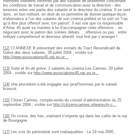
membres tobiniens informés par des salariés de problèmes concernant
les conditions de travail et de communication avec la direction - des
tensions entre une partie des salariés et le directeur du cinéma. Il se sent
donc, en bon militant, en droit de se permettre de donner quelque leçon
d’alternative à l’un des salariés de son cinéma préféré et lui sort un “t’as
qu’à être plus offensif avec ton patron”. Il est vrai que ce responsable
d’Attac 45 avait sa manière à lui d’accompagner cette offensive... en
négociant avec le patron des soirées débats ... offensive ou pas : entre
militant compréhensif et directeur attentif, tout finit par s’arranger !
[
12
]
Cf ANNEXE B présentant des extraits du Tract Revendicatif de
Grève des deux salariés, 28 juillet 2004 ; visible sur
http://www.associations45.ras.eu.or...
.
[
13
]
Suite et fin de grève
, 2 salariés du cinéma Les Carmes, 30 juillet
2004 ; visible sur
http://www.associations45.ras.eu.or...
.
[
14
]
Une procédure a été engagée aux prud’hommes par le salarié
licencié.
[
15
]
Citizen Carmes, compte-rendu du conseil d’administration du 25
septembre 2004 ; visible sur
http://citizenscarmes.orleanscity.c...
.
[
16
]
On croise, des fois, vraiment n’importe qui dans les cafés de la rue
de Bourgogne.
[
17
]
Les voix du partenariat sont inattaquables : Le 19 mai 2005,