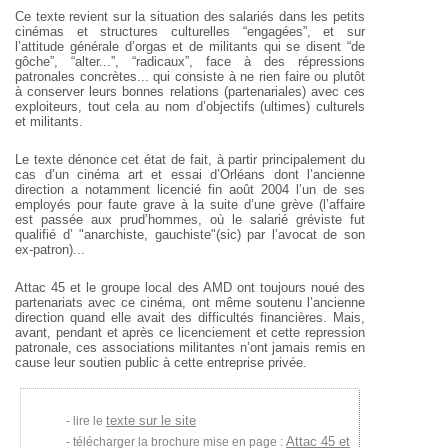
Ce texte revient sur la situation des salariés dans les
petits
cinémas et structures culturelles “engagées”, et sur
l’attitude
générale d’orgas et de militants qui se disent “de
gôche”, “alter...”,
“radicaux”, face à des répressions
patronales concrètes... qui
consiste à
ne rien faire ou plutôt
à conserver leurs bonnes relations
(partenariales)
avec ces
exploiteurs, tout cela au nom d’objectifs (ultimes) culturels
et
militants.
Le texte dénonce cet état de fait, à partir principalement du
cas d’un cinéma art et essai d’Orléans dont l’ancienne
direction a
notamment licencié fin août 2004 l’un de ses
employés pour faute grave à
la suite d’une grève (l’affaire
est passée aux prud’hommes, où le salarié
gréviste fut
qualifié d’ "anarchiste, gauchiste"(sic) par l’avocat de son
ex-patron)...
Attac 45 et le groupe local des AMD ont toujours noué des
partenariats
avec ce cinéma, ont même soutenu l’ancienne
direction quand elle avait
des
difficultés financières. Mais,
avant, pendant et après ce licenciement et
cette repression
patronale, ces associations militantes n’ont jamais
remis
en
cause leur soutien public à cette entreprise privée.
texte sur le site
lire le
Attac 45 et
télécharger la brochure mise en page :