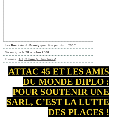
Les Révoltés du Bounty
(première parution : 2005)
Mis en ligne le
28 octobre 2006
Thèmes :
Art, Culture
(25 brochures)
ATTAC 45 ET LES AMIS
DU MONDE DIPLO :
POUR SOUTENIR UNE
SARL, C’EST LA LUTTE
DES PLACES !