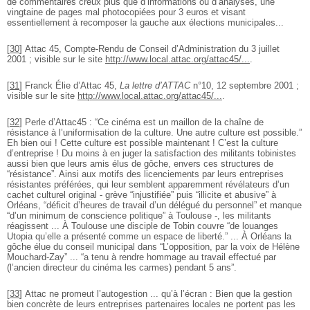
de commentaires creux plus que d’informations ou d’analyses, une
vingtaine de pages mal photocopiées pour 3 euros et visant
essentiellement à recomposer la gauche aux élections municipales...
[
30
]
Attac 45, Compte-Rendu de Conseil d’Administration du 3 juillet
2001 ; visible sur le site
http://www.local.attac.org/attac45/...
.
[
31
]
Franck Élie d’Attac 45,
La lettre d’ATTAC
n°10, 12 septembre 2001 ;
visible sur le site
http://www.local.attac.org/attac45/...
.
[
32
]
Perle d’Attac45 : “Ce cinéma est un maillon de la chaîne de
résistance à l’uniformisation de la culture. Une autre culture est possible.”
Eh bien oui ! Cette culture est possible maintenant ! C’est la culture
d’entreprise ! Du moins à en juger la satisfaction des militants tobinistes
aussi bien que leurs amis élus de gôche, envers ces structures de
“résistance”. Ainsi aux motifs des licenciements par leurs entreprises
résistantes préférées, qui leur semblent apparemment révélateurs d’un
cachet culturel original - grève “injustifiée” puis “illicite et abusive” à
Orléans, “déficit d’heures de travail d’un délégué du personnel” et manque
“d’un minimum de conscience politique” à Toulouse -, les militants
réagissent ... À Toulouse une disciple de Tobin couvre “de louanges
Utopia qu’elle a présenté comme un espace de liberté.” ... À Orléans la
gôche élue du conseil municipal dans “L’opposition, par la voix de Hélène
Mouchard-Zay” ... “a tenu à rendre hommage au travail effectué par
(l’ancien directeur du cinéma les carmes) pendant 5 ans”.
[
33
]
Attac ne promeut l’autogestion ... qu’à l’écran : Bien que la gestion
bien concrète de leurs entreprises partenaires locales ne portent pas les