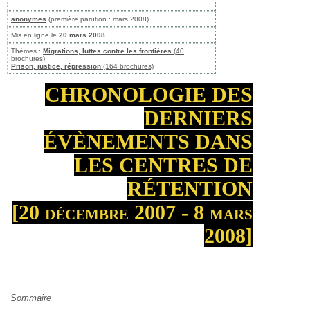
anonymes
(première parution : mars 2008)
Mis en ligne le
20 mars 2008
Thèmes :
Migrations, luttes contre les frontières
(40
brochures)
Prison, justice, répression
(164 brochures)
CHRONOLOGIE DES
DERNIERS
ÉVÈNEMENTS DANS
LES CENTRES DE
RÉTENTION
[20 décembre 2007 - 8 mars
2008]
Sommaire