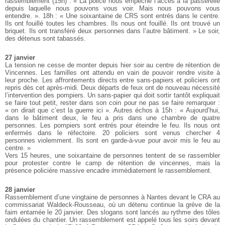
rassemblement (15h) : « La police nous empêche l’accès à la passerelle
depuis laquelle nous pouvons vous voir. Mais nous pouvons vous
entendre. ». 18h : « Une soixantaine de CRS sont entrés dans le centre.
Ils ont fouillé toutes les chambres. Ils nous ont fouillé. Ils ont trouvé un
briquet. Ils ont transféré deux personnes dans l’autre bâtiment. » Le soir,
des détenus sont tabassés.
27 janvier
La tension ne cesse de monter depuis hier soir au centre de rétention de
Vincennes. Les familles ont attendu en vain de pouvoir rendre visite à
leur proche. Les affrontements directs entre sans-papiers et policiers ont
repris dès cet après-midi. Deux départs de feux ont de nouveau nécessité
l’intervention des pompiers. Un sans-papier qui doit sortir tantôt expliquait
se faire tout petit, rester dans son coin pour ne pas se faire remarquer :
« on dirait que c’est la guerre ici ». Autres échos à 15h : « Aujourd’hui,
dans le bâtiment deux, le feu a pris dans une chambre de quatre
personnes. Les pompiers sont entrés pour éteindre le feu. Ils nous ont
enfermés dans le réfectoire. 20 policiers sont venus chercher 4
personnes violemment. Ils sont en garde-à-vue pour avoir mis le feu au
centre. »
Vers 15 heures, une soixantaine de personnes tentent de se rassembler
pour protester contre le camp de rétention de vincennes, mais la
présence policiére massive encadre immédiatement le rassemblement.
28 janvier
Rassemblement d’une vingtaine de personnes à Nantes devant le CRA au
commissariat Waldeck-Rousseau, où un détenu continue la grève de la
faim entamée le 20 janvier. Des slogans sont lancés au rythme des tôles
ondulées du chantier. Un rassemblement est appelé tous les soirs devant