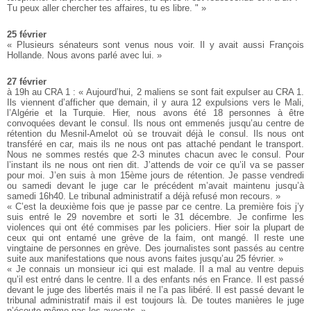
Tu peux aller chercher tes affaires, tu es libre. " »
25 février
« Plusieurs sénateurs sont venus nous voir. Il y avait aussi François
Hollande. Nous avons parlé avec lui. »
27 février
à 19h au CRA 1 : « Aujourd’hui, 2 maliens se sont fait expulser au CRA 1.
Ils viennent d’afficher que demain, il y aura 12 expulsions vers le Mali,
l’Algérie et la Turquie. Hier, nous avons été 18 personnes à être
convoquées devant le consul. Ils nous ont emmenés jusqu’au centre de
rétention du Mesnil-Amelot où se trouvait déjà le consul. Ils nous ont
transféré en car, mais ils ne nous ont pas attaché pendant le transport.
Nous ne sommes restés que 2-3 minutes chacun avec le consul. Pour
l’instant ils ne nous ont rien dit. J’attends de voir ce qu’il va se passer
pour moi. J’en suis à mon 15ème jours de rétention. Je passe vendredi
ou samedi devant le juge car le précédent m’avait maintenu jusqu’à
samedi 16h40. Le tribunal administratif a déjà refusé mon recours. »
« C’est la deuxième fois que je passe par ce centre. La première fois j’y
suis entré le 29 novembre et sorti le 31 décembre. Je confirme les
violences qui ont été commises par les policiers. Hier soir la plupart de
ceux qui ont entamé une grève de la faim, ont mangé. Il reste une
vingtaine de personnes en grève. Des journalistes sont passés au centre
suite aux manifestations que nous avons faites jusqu’au 25 février. »
« Je connais un monsieur ici qui est malade. Il a mal au ventre depuis
qu’il est entré dans le centre. Il a des enfants nés en France. Il est passé
devant le juge des libertés mais il ne l’a pas libéré. Il est passé devant le
tribunal administratif mais il est toujours là. De toutes manières le juge
n’écoute même pas les avocats. »