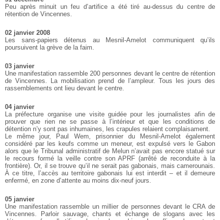
Peu après minuit un feu d’artifice a été tiré au-dessus du centre de
rétention de Vincennes.
02 janvier 2008
Les sans-papiers détenus au Mesnil-Amelot communiquent qu’ils
poursuivent la grève de la faim.
03 janvier
Une manifestation rassemble 200 personnes devant le centre de rétention
de Vincennes. La mobilisation prend de l’ampleur. Tous les jours des
rassemblements ont lieu devant le centre.
04 janvier
La préfecture organise une visite guidée pour les journalistes afin de
prouver que rien ne se passe à l’intérieur et que les conditions de
détention n’y sont pas inhumaines, les crapules relaient complaisament.
Le même jour, Paul Wem, prisonnier du Mesnil-Amelot également
considéré par les keufs comme un meneur, est expulsé vers le Gabon
alors que le Tribunal administratif de Melun n’avait pas encore statué sur
le recours formé la veille contre son APRF (arrêté de reconduite à la
frontière). Or, il se trouve qu’il ne serait pas gabonais, mais camerounais.
À ce titre, l’accès au territoire gabonais lui est interdit – et il demeure
enfermé, en zone d’attente au moins dix-neuf jours.
05 janvier
Une manifestation rassemble un millier de personnes devant le CRA de
Vincennes. Parloir sauvage, chants et échange de slogans avec les