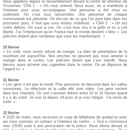
Nous appelons depuis le rassemblement devant le centre de rétention de
Vincennes. CRA 1 : « On vous entend. Nous aussi, on a manifesté à
l’intérieur pour vous accompagner. Une personne a été mise en
isolement. On s’est tous rassemblés. Une personne de chaque
communauté est présente. On discute de ce que l’on peut faire dans les
prochains jours. Il faut que vous restiez mobilisés. » CRA 2 : « On est
sortis dehors. On vous a vus. On s’est tous mis à la grille et on a crié
liberté. J’ai l’impression qu’en France tout le monde devient « bleu ». Les
policiers étaient plus nombreux que vous les manifestants. »
10 février
« Ce midi, nous avons refusé de manger. La date de péremption de la
nourriture est aujourd’hui. Nos proches ne peuvent pas nous amener à
manger dans le centre. Les policiers disent que c’est interdit. Nous
devons aussi acheter nos cigarettes dans le centre. On en dépense de
l’argent ici. »
11 février
« Les gens n’ont pas le moral. Plus personne ne descend dans les salles
communes. Le réfectoire et la salle télé sont vides. Les gens restent
dans leur chambre. On sort s’asseoir dehors entre 14 et 16 heures quand
il y a du soleil. Je suis là depuis 18 jours et je suis fatigué. J’ai envie de
sortir. »
12 février
A 1h25 du matin, nous recevons un coup de téléphone de quelqu’un avec
qui nous sommes en contact à l’intérieur du centre : « Tout a commencé
vers 23h30 suite à une provocation de la police. Nous étions devant la