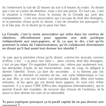
Ils t’enferment la nuit de 10 heures du soir à 8 heures du matin. Ils disent
que c’est un centre de rétention, mais c’est une prison. En tout cas, c’est
la situation à l’intérieur. Avec le bureau de la Cimade qui sont des
manipulateurs : c’est une association qui s’occupe du droit des étrangers,
et la première chose qu’ils te disent, c’est de remettre ton passeport. Si
tu le fais pas, ils te disent qu’on peut rien faire.
La Cimade, c’est la seule association qui entre dans les centres de
rétention, officiellement pour apporter une aide juridique
indépendante aux sans-papiers, et là, ce que tu dis, c’est qu’ils
prennent le relais de l’administration, qu’ils collaborent directement
en disant qu’il faut avant tout donner ton identité ?
Je sais que la première chose qu’ils disent, comme les avocats commis
d’office, c’est : « je peux rien faire » ; alors comme droit des étrangers,
c’est un peu léger. En regardant d’autres cas, même pas seulement moi,
les demandes d’asile, ils les transmettent, mais du coup, ils obligent à
donner l’identité. Sinon, ça dure dix secondes ; si tu donnes pas tes
papiers, ils te donnent un numéro de fax, une carte téléphonique si t’en
as pas. Moi, je vois rien d’autre. Les demandes d’asile, elles sont toutes
refusées, et les gens qui ont donné leurs papiers, ils sont sûrs d’être
expulsés. Il y a aussi l’OMI (Office des migrations internationales), qui te
permet d’avoir des mandats, de recevoir des choses de l’extérieur, et là
aussi tu dois donner ton nom et ta nationalité.
Tu peux expliquer pourquoi ça te paraît capital de ne pas donner son
passeport ?