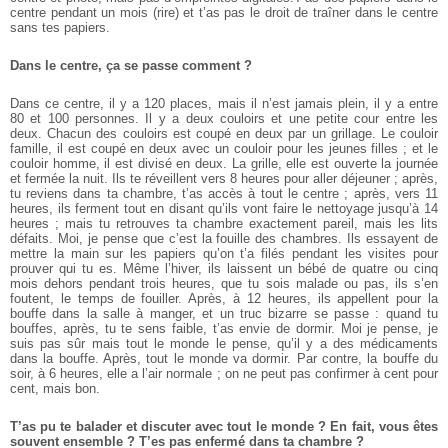
centre pendant un mois (rire) et t’as pas le droit de traîner dans le centre
sans tes papiers.
Dans le centre, ça se passe comment ?
Dans ce centre, il y a 120 places, mais il n’est jamais plein, il y a entre
80 et 100 personnes. Il y a deux couloirs et une petite cour entre les
deux. Chacun des couloirs est coupé en deux par un grillage. Le couloir
famille, il est coupé en deux avec un couloir pour les jeunes filles ; et le
couloir homme, il est divisé en deux. La grille, elle est ouverte la journée
et fermée la nuit. Ils te réveillent vers 8 heures pour aller déjeuner ; après,
tu reviens dans ta chambre, t’as accès à tout le centre ; après, vers 11
heures, ils ferment tout en disant qu’ils vont faire le nettoyage jusqu’à 14
heures ; mais tu retrouves ta chambre exactement pareil, mais les lits
défaits. Moi, je pense que c’est la fouille des chambres. Ils essayent de
mettre la main sur les papiers qu’on t’a filés pendant les visites pour
prouver qui tu es. Même l’hiver, ils laissent un bébé de quatre ou cinq
mois dehors pendant trois heures, que tu sois malade ou pas, ils s’en
foutent, le temps de fouiller. Après, à 12 heures, ils appellent pour la
bouffe dans la salle à manger, et un truc bizarre se passe : quand tu
bouffes, après, tu te sens faible, t’as envie de dormir. Moi je pense, je
suis pas sûr mais tout le monde le pense, qu’il y a des médicaments
dans la bouffe. Après, tout le monde va dormir. Par contre, la bouffe du
soir, à 6 heures, elle a l’air normale ; on ne peut pas confirmer à cent pour
cent, mais bon.
T’as pu te balader et discuter avec tout le monde ? En fait, vous êtes
souvent ensemble ? T’es pas enfermé dans ta chambre ?