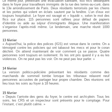
Le même jour, prétextant une évacuation sanitaire, 400 flics débarquent
dans le foyer pour travailleurs immigrés de la rue des terres-au-curé, dans
le 13e arrondissement de Paris. Deux résidants terrorisés par les chiens
et les portes qui volent en éclats sautent par la fenêtre. L’un d’eux est
toujours hospitalisé. Le foyer est ravagé et « liquidé », selon le mot des
flics sur place. 115 personnes sont raflées pour défaut de papiers
d’identité ou aide au séjour d’immigrants illégaux. Une manifestation
s’organise l’après-midi même. Le lendemain, une marche réunit 1000
personnes.
13 février
« Aujourd’hui, la police des polices (IGS) est venue dans le centre. On a
témoigné contre les policiers qui ont tabassé les mecs et pour le coran
déchiré. On attend maintenant de voir comment ça se passe. Quatre
personnes sont toujours en isolement. Ils les ont pris quand il y a eu les
violences. On ne peut pas les voir. On ne peut pas leur parler. »
14 février
La version politico-policière présentant les résidants comme des
marchands de sommeil tombe lorsque les tribunaux relaxent neuf
personnes accusées de partager leur propre chambre. Des réunions ont
lieu tous les soirs au foyer à 18 heures.
15 février
« Depuis l’arrivée des gens du foyer, le centre est archi-plein. Tous les
soirs, les CRS et un inspecteur sont présents pour le comptage. Pour
l’instant, c’est plutôt calme. »