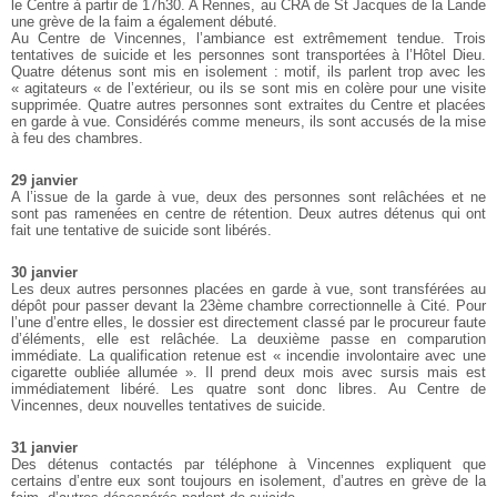
le Centre à partir de 17h30. A Rennes, au CRA de St Jacques de la Lande
une grève de la faim a également débuté.
Au Centre de Vincennes, l’ambiance est extrêmement tendue. Trois
tentatives de suicide et les personnes sont transportées à l’Hôtel Dieu.
Quatre détenus sont mis en isolement : motif, ils parlent trop avec les
« agitateurs « de l’extérieur, ou ils se sont mis en colère pour une visite
supprimée. Quatre autres personnes sont extraites du Centre et placées
en garde à vue. Considérés comme meneurs, ils sont accusés de la mise
à feu des chambres.
29 janvier
A l’issue de la garde à vue, deux des personnes sont relâchées et ne
sont pas ramenées en centre de rétention. Deux autres détenus qui ont
fait une tentative de suicide sont libérés.
30 janvier
Les deux autres personnes placées en garde à vue, sont transférées au
dépôt pour passer devant la 23ème chambre correctionnelle à Cité. Pour
l’une d’entre elles, le dossier est directement classé par le procureur faute
d’éléments, elle est relâchée. La deuxième passe en comparution
immédiate. La qualification retenue est « incendie involontaire avec une
cigarette oubliée allumée ». Il prend deux mois avec sursis mais est
immédiatement libéré. Les quatre sont donc libres. Au Centre de
Vincennes, deux nouvelles tentatives de suicide.
31 janvier
Des détenus contactés par téléphone à Vincennes expliquent que
certains d’entre eux sont toujours en isolement, d’autres en grève de la