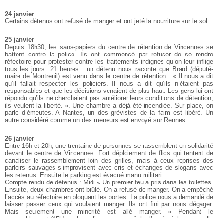
24 janvier
Certains détenus ont refusé de manger et ont jeté la nourriture sur le sol.
25 janvier
Depuis 18h30, les sans-papiers du centre de rétention de Vincennes se
battent contre la police. Ils ont commencé par refuser de se rendre
réfectoire pour protester contre les traitements indignes qu’on leur inflige
tous les jours. 21 heures : un détenu nous raconte que Brard (député-
maire de Montreuil) est venu dans le centre de rétention : « Il nous a dit
qu’il fallait respecter les policiers. Il nous a dit qu’ils n’étaient pas
responsables et que les décisions venaient de plus haut. Les gens lui ont
répondu qu’ils ne cherchaient pas améliorer leurs conditions de détention,
ils veulent la liberté. ». Une chambre a déjà été incendiée. Sur place, on
parle d’émeutes. A Nantes, un des grèvistes de la faim est libéré. Un
autre considéré comme un des meneurs est envoyé sur Rennes.
26 janvier
Entre 16h et 20h, une trentaine de personnes se rassemblent en solidarité
devant le centre de Vincennes. Fort déploiement de flics qui tentent de
canaliser le rassemblement loin des grilles, mais à deux reprises des
parloirs sauvages s’improvisent avec cris et échanges de slogans avec
les retenus. Ensuite le parking est évacué manu militari.
Compte rendu de détenus : Midi « Un premier feu a pris dans les toilettes.
Ensuite, deux chambres ont brûlé. On a refusé de manger. On a empêché
l’accès au réfectoire en bloquant les portes. La police nous a demandé de
laisser passer ceux qui voulaient manger. Ils ont fini par nous dégager.
Mais seulement une minorité est allé manger. » Pendant le