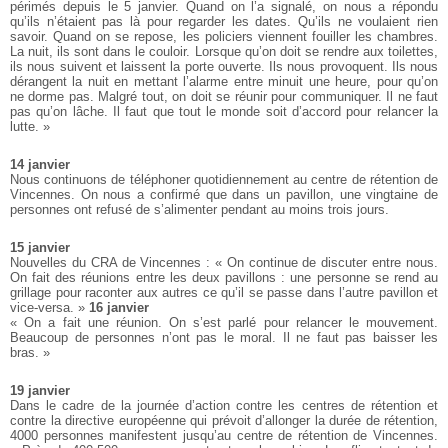
périmés depuis le 5 janvier. Quand on l’a signalé, on nous a répondu
qu’ils n’étaient pas là pour regarder les dates. Qu’ils ne voulaient rien
savoir. Quand on se repose, les policiers viennent fouiller les chambres.
La nuit, ils sont dans le couloir. Lorsque qu’on doit se rendre aux toilettes,
ils nous suivent et laissent la porte ouverte. Ils nous provoquent. Ils nous
dérangent la nuit en mettant l’alarme entre minuit une heure, pour qu’on
ne dorme pas. Malgré tout, on doit se réunir pour communiquer. Il ne faut
pas qu’on lâche. Il faut que tout le monde soit d’accord pour relancer la
lutte. »
14 janvier
Nous continuons de téléphoner quotidiennement au centre de rétention de
Vincennes. On nous a confirmé que dans un pavillon, une vingtaine de
personnes ont refusé de s’alimenter pendant au moins trois jours.
15 janvier
Nouvelles du CRA de Vincennes : « On continue de discuter entre nous.
On fait des réunions entre les deux pavillons : une personne se rend au
grillage pour raconter aux autres ce qu’il se passe dans l’autre pavillon et
vice-versa. »
16 janvier
« On a fait une réunion. On s’est parlé pour relancer le mouvement.
Beaucoup de personnes n’ont pas le moral. Il ne faut pas baisser les
bras. »
19 janvier
Dans le cadre de la journée d’action contre les centres de rétention et
contre la directive européenne qui prévoit d’allonger la durée de rétention,
4000 personnes manifestent jusqu’au centre de rétention de Vincennes.