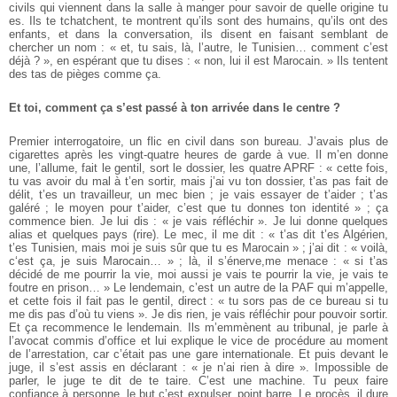
civils qui viennent dans la salle à manger pour savoir de quelle origine tu
es. Ils te tchatchent, te montrent qu’ils sont des humains, qu’ils ont des
enfants, et dans la conversation, ils disent en faisant semblant de
chercher un nom : « et, tu sais, là, l’autre, le Tunisien… comment c’est
déjà ? », en espérant que tu dises : « non, lui il est Marocain. » Ils tentent
des tas de pièges comme ça.
Et toi, comment ça s’est passé à ton arrivée dans le centre ?
Premier interrogatoire, un flic en civil dans son bureau. J’avais plus de
cigarettes après les vingt-quatre heures de garde à vue. Il m’en donne
une, l’allume, fait le gentil, sort le dossier, les quatre APRF : « cette fois,
tu vas avoir du mal à t’en sortir, mais j’ai vu ton dossier, t’as pas fait de
délit, t’es un travailleur, un mec bien ; je vais essayer de t’aider ; t’as
galéré ; le moyen pour t’aider, c’est que tu donnes ton identité » ; ça
commence bien. Je lui dis : « je vais réfléchir ». Je lui donne quelques
alias et quelques pays (rire). Le mec, il me dit : « t’as dit t’es Algérien,
t’es Tunisien, mais moi je suis sûr que tu es Marocain » ; j’ai dit : « voilà,
c‘est ça, je suis Marocain… » ; là, il s’énerve,me menace : « si t’as
décidé de me pourrir la vie, moi aussi je vais te pourrir la vie, je vais te
foutre en prison… » Le lendemain, c’est un autre de la PAF qui m’appelle,
et cette fois il fait pas le gentil, direct : « tu sors pas de ce bureau si tu
me dis pas d’où tu viens ». Je dis rien, je vais réfléchir pour pouvoir sortir.
Et ça recommence le lendemain. Ils m’emmènent au tribunal, je parle à
l’avocat commis d’office et lui explique le vice de procédure au moment
de l’arrestation, car c’était pas une gare internationale. Et puis devant le
juge, il s’est assis en déclarant : « je n’ai rien à dire ». Impossible de
parler, le juge te dit de te taire. C’est une machine. Tu peux faire
confiance à personne, le but c’est expulser, point barre. Le procès, il dure