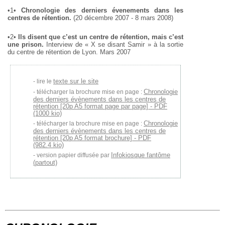
•1•
Chronologie des derniers évenements dans les
centres de rétention.
(20 décembre 2007 - 8 mars 2008)
•2•
Ils disent que c’est un centre de rétention, mais c’est
une prison.
Interview de « X se disant Samir » à la sortie
du centre de rétention de Lyon. Mars 2007
texte sur le site
lire le
Chronologie
télécharger la brochure mise en page :
des derniers évènements dans les centres de
rétention [20p A5 format page par page] - PDF
(1000 kio)
Chronologie
télécharger la brochure mise en page :
des derniers évènements dans les centres de
rétention [20p A5 format brochure] - PDF
(982.4 kio)
Infokiosque fantôme
version papier diffusée par
(partout)