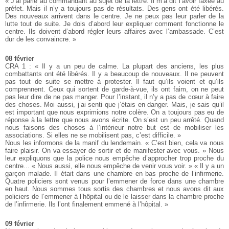
« J’ai parlé au commandant au sujet de la lettre. Il m’a dit l’avoir faxée au
préfet. Mais il n’y a toujours pas de résultats. Des gens ont été libérés.
Des nouveaux arrivent dans le centre. Je ne peux pas leur parler de la
lutte tout de suite. Je dois d’abord leur expliquer comment fonctionne le
centre. Ils doivent d’abord régler leurs affaires avec l’ambassade. C’est
dur de les convaincre. »
08 février
CRA 1 : « Il y a un peu de calme. La plupart des anciens, les plus
combattants ont été libérés. Il y a beaucoup de nouveaux. Il ne peuvent
pas tout de suite se mettre à protester. Il faut qu’ils voient et qu’ils
comprennent. Ceux qui sortent de garde-à-vue, ils ont faim, on ne peut
pas leur dire de ne pas manger. Pour l’instant, il n’y a pas de cœur à faire
des choses. Moi aussi, j’ai senti que j’étais en danger. Mais, je sais qu’il
est important que nous exprimions notre colère. On a toujours pas eu de
réponse à la lettre que nous avons écrite. On s’est un peu arrêté. Quand
nous faisons des choses à l’intérieur notre but est de mobiliser les
associations. Si elles ne se mobilisent pas, c’est difficile. »
Nous les informons de la manif du lendemain. « C’est bien, cela va nous
faire plaisir. On va essayer de sortir et de manifester avec vous. » Nous
leur expliquons que la police nous empêche d’approcher trop proche du
centre... « Nous aussi, elle nous empêche de venir vous voir. »
« Il y a un
garçon malade. Il était dans une chambre en bas proche de l’infirmerie.
Quatre policiers sont venus pour l’emmener de force dans une chambre
en haut. Nous sommes tous sortis des chambres et nous avons dit aux
policiers de l’emmener à l’hôpital ou de le laisser dans la chambre proche
de l’infirmerie. Ils l’ont finalement emmené à l’hôpital. »
09 février