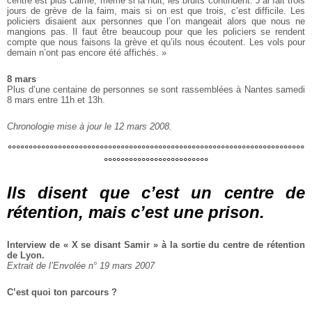
centre est plus calme, même si la nuit, les bruits continuent. J’ai fait trois
jours de grève de la faim, mais si on est que trois, c’est difficile. Les
policiers disaient aux personnes que l’on mangeait alors que nous ne
mangions pas. Il faut être beaucoup pour que les policiers se rendent
compte que nous faisons la grève et qu’ils nous écoutent. Les vols pour
demain n’ont pas encore été affichés. »
8 mars
Plus d’une centaine de personnes se sont rassemblées à Nantes samedi
8 mars entre 11h et 13h.
Chronologie mise à jour le 12 mars 2008.
°°°°°°°°°°°°°°°°°°°°°°°°°°°°°°°°°°°°°°°°°°°°°°°°°°°°°°°°°°°°°°°°°°°°°°°
°°°°°°°°°°°°°°°°°°°°°°°°°
Ils disent que c’est un centre de
rétention, mais c’est une prison.
Interview de « X se disant Samir » à la sortie du centre de rétention
de Lyon.
Extrait de l’Envolée n° 19 mars 2007
C’est quoi ton parcours ?