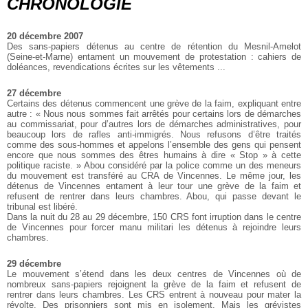
CHRONOLOGIE
20 décembre 2007
Des sans-papiers détenus au centre de rétention du Mesnil-Amelot
(Seine-et-Marne) entament un mouvement de protestation : cahiers de
doléances, revendications écrites sur les vêtements ...
27 décembre
Certains des détenus commencent une grève de la faim, expliquant entre
autre : « Nous nous sommes fait arrêtés pour certains lors de démarches
au commissariat, pour d’autres lors de démarches administratives, pour
beaucoup lors de rafles anti-immigrés. Nous refusons d’être traités
comme des sous-hommes et appelons l’ensemble des gens qui pensent
encore que nous sommes des êtres humains à dire « Stop » à cette
politique raciste. » Abou considéré par la police comme un des meneurs
du mouvement est transféré au CRA de Vincennes. Le même jour, les
détenus de Vincennes entament à leur tour une grève de la faim et
refusent de rentrer dans leurs chambres. Abou, qui passe devant le
tribunal est libéré.
Dans la nuit du 28 au 29 décembre, 150 CRS font irruption dans le centre
de Vincennes pour forcer manu militari les détenus à rejoindre leurs
chambres.
29 décembre
Le mouvement s’étend dans les deux centres de Vincennes où de
nombreux sans-papiers rejoignent la grève de la faim et refusent de
rentrer dans leurs chambres. Les CRS entrent à nouveau pour mater la
révolte. Des prisonniers sont mis en isolement. Mais les grévistes