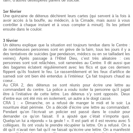
faim, d’autres désespérés parlent de suicide.
1er février
Une quinzaine de détenus déchirent leurs cartes (qui servent à la fois à
avoir accès à la bouffe, au médecin, à la Cimade, mais aussi à vous
contrôler à chaque instant et à vous compter à minuit). Ils les jettent
ensuite dans le couloir.
3 février
Un détenu explique que la situation est toujours tendue dans le Centre :
de nombreuses personnes sont en grève de la faim, tous les jours il y a
des tentatives de suicides (par pendaison, médocs ou en se tailladant les
veines). Après passage à l’Hôtel Dieu, c’est très aléatoire : ces
personnes sont soit relâchées, soit ramenées au Centre. Il dit aussi que
des bagarres éclatent régulièrement avec les flics et que ces derniers
flippent qu’ils foutent le feu. Le rassemblement et les feux d’artifice de
samedi soir ont bien été entendus à l’intérieur. Ça fait toujours chaud au
coeur...
Au CRA 2, des détenus se sont réunis pour écrire une lettre au
commandant du centre. La police a voulu isoler la personne qu’il jugait
être à l’initiative de cette lettre. Les détenus s’y sont opposés. Deux
d’entre eux ont été mis en isolement, un autre a le doigt cassé.
CRA 1 : « Dimanche, on a refusé de manger le midi et le soir. La
nourriture était périmée. On a décidé d’écrire une lettre au commandant.
Pendant qu’on l’écrivait un policier est passé dans le couloir pour
demander ce qu’on faisait. Il a ajouté que c’était n’importe quoi.
Quelqu’un lui a répondu « ta geule ! ». Il est parti et il est revenu avec 5
collègues. Ils ont voulu le prendre récupérer la lettre. On a refusé. On a
dit qu’il n’avait rien fait qu’il ne faisait qu’écrire une lettre. On a manifesté