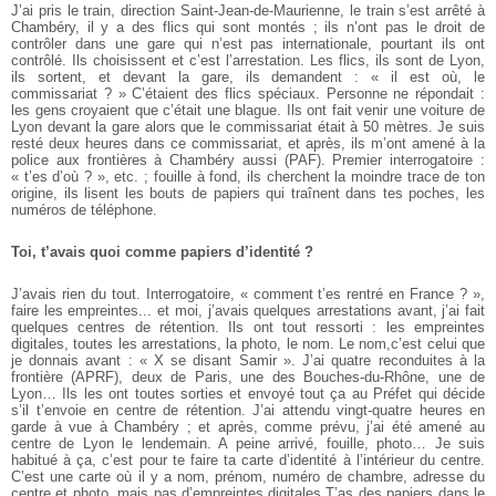
J’ai pris le train, direction Saint-Jean-de-Maurienne, le train s’est arrêté à
Chambéry, il y a des flics qui sont montés ; ils n’ont pas le droit de
contrôler dans une gare qui n’est pas internationale, pourtant ils ont
contrôlé. Ils choisissent et c’est l’arrestation. Les flics, ils sont de Lyon,
ils sortent, et devant la gare, ils demandent : « il est où, le
commissariat ? » C’étaient des flics spéciaux. Personne ne répondait :
les gens croyaient que c’était une blague. Ils ont fait venir une voiture de
Lyon devant la gare alors que le commissariat était à 50 mètres. Je suis
resté deux heures dans ce commissariat, et après, ils m’ont amené à la
police aux frontières à Chambéry aussi (PAF). Premier interrogatoire :
« t’es d’où ? », etc. ; fouille à fond, ils cherchent la moindre trace de ton
origine, ils lisent les bouts de papiers qui traînent dans tes poches, les
numéros de téléphone.
Toi, t’avais quoi comme papiers d’identité ?
J’avais rien du tout. Interrogatoire, « comment t’es rentré en France ? »,
faire les empreintes... et moi, j’avais quelques arrestations avant, j’ai fait
quelques centres de rétention. Ils ont tout ressorti : les empreintes
digitales, toutes les arrestations, la photo, le nom. Le nom,c’est celui que
je donnais avant : « X se disant Samir ». J’ai quatre reconduites à la
frontière (APRF), deux de Paris, une des Bouches-du-Rhône, une de
Lyon… Ils les ont toutes sorties et envoyé tout ça au Préfet qui décide
s’il t’envoie en centre de rétention. J’ai attendu vingt-quatre heures en
garde à vue à Chambéry ; et après, comme prévu, j’ai été amené au
centre de Lyon le lendemain. A peine arrivé, fouille, photo… Je suis
habitué à ça, c’est pour te faire ta carte d’identité à l’intérieur du centre.
C’est une carte où il y a nom, prénom, numéro de chambre, adresse du
centre et photo, mais pas d’empreintes digitales.T’as des papiers dans le