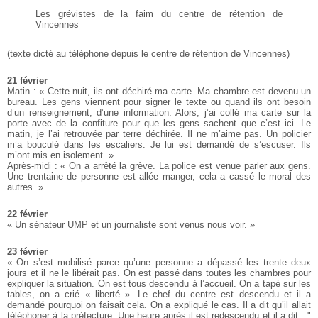
Les grévistes de la faim du centre de rétention de
Vincennes
(texte dicté au téléphone depuis le centre de rétention de Vincennes)
21 février
Matin : « Cette nuit, ils ont déchiré ma carte. Ma chambre est devenu un
bureau. Les gens viennent pour signer le texte ou quand ils ont besoin
d’un renseignement, d’une information. Alors, j’ai collé ma carte sur la
porte avec de la confiture pour que les gens sachent que c’est ici. Le
matin, je l’ai retrouvée par terre déchirée. Il ne m’aime pas. Un policier
m’a bouculé dans les escaliers. Je lui est demandé de s’escuser. Ils
m’ont mis en isolement. »
Après-midi : « On a arrêté la grève. La police est venue parler aux gens.
Une trentaine de personne est allée manger, cela a cassé le moral des
autres. »
22 février
« Un sénateur UMP et un journaliste sont venus nous voir. »
23 février
« On s’est mobilisé parce qu’une personne a dépassé les trente deux
jours et il ne le libérait pas. On est passé dans toutes les chambres pour
expliquer la situation. On est tous descendu à l’accueil. On a tapé sur les
tables, on a crié « liberté ». Le chef du centre est descendu et il a
demandé pourquoi on faisait cela. On a expliqué le cas. Il a dit qu’il allait
téléphoner à la préfecture. Une heure après il est redescendu et il a dit : "