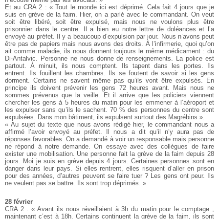
Et au CRA 2 : « Tout le monde ici est déprimé. Cela fait 4 jours que je
suis en grève de la faim. Hier, on a parlé avec le commandant. On veut
soit être libéré, soit être expulsé, mais nous ne voulons plus être
prisonnier dans le centre. Il a bien eu notre lettre de doléances et l’a
envoyé au préfet. Il y a beaucoup d’expulsion par jour. Nous n’avons peut
être pas de papiers mais nous avons des droits. À l’infirmerie, quoi qu’on
ait comme maladie, ils nous donnent toujours le même médicament : du
Di-Antalvic. Personne ne nous donne de renseignements. La police est
partout. À minuit, ils nous comptent. Ils tapent dans les portes. Ils
entrent. Ils fouillent les chambres. Ils se foutent de savoir si les gens
dorment. Certains ne savent même pas qu’ils vont être expulsés. En
principe ils doivent prévenir les gens 72 heures avant. Mais nous ne
sommes prévenus que la veille. Et il arrive que les policiers viennent
chercher les gens à 5 heures du matin pour les emmener à l’aéroport et
les expulser sans qu’ils le sachent. 70 % des personnes du centre sont
expulsées. Dans mon bâtiment, ils expulsent surtout des Magrébins ».
« Au sujet du texte que nous avons rédigé hier, le commandant nous a
affirmé l’avoir envoyé au préfet. Il nous a dit qu’il n’y aura pas de
réponses favorables. On a demandé à voir un responsable mais personne
ne répond à notre demande. On essaye avec des collègues de faire
exister une mobilisation. Une personne fait la grève de la faim depuis 28
jours. Moi je suis en grève depuis 4 jours. Certaines personnes sont en
danger dans leur pays. Si elles rentrent, elles risquent d’aller en prison
pour des années, d’autres peuvent se faire tuer ? Les gens ont peur. Ils
ne veulent pas se battre. Ils sont trop déprimés. »
28 février
CRA 2 : « Avant ils nous réveillaient à 3h du matin pour le comptage ;
maintenant c’est à 18h. Certains continuent la grève de la faim, ils sont