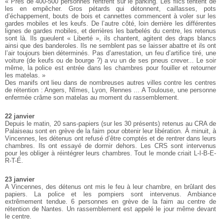
« Près de 400-500 personnes rentrent sur le parking. Les flics tentent de
les en empêcher. Gros pétards qui détonnent, caillasses, pots
d’échappement, bouts de bois et cannettes commencent à voler sur les
gardes mobiles et les keufs. De l’autre côté, loin derrière les différentes
lignes de gardes mobiles, et derrières les barbelés du centre, les retenus
sont là. Ils gueulent « Liberté », ils chantent, agitent des draps blancs
ainsi que des banderoles. Ils ne semblent pas se laisser abattre et ils ont
l’air toujours bien déterminés. Pas d’arrestation, un feu d’artifice tiré, une
voiture (de keufs ou de bourge ?) a vu un de ses pneus crever... Le soir
même, la police est entrée dans les chambres pour fouiller et retourner
les matelas. »
Des manifs ont lieu dans de nombreuses autres villes contre les centres
de rétention : Angers, Nîmes, Lyon, Rennes ... A Toulouse, une personne
enfermée crâme son matelas au moment du rassemblement.
22 janvier
Depuis le matin, 20 sans-papiers (sur les 30 présents) retenus au CRA de
Palaiseau sont en grève de la faim pour obtenir leur libération. À minuit, à
Vincennes, les détenus ont refusé d’être comptés et de rentrer dans leurs
chambres. Ils ont essayé de dormir dehors. Les CRS sont intervenus
pour les obliger à réintégrer leurs chambres. Tout le monde criait L-I-B-E-
R-T-É.
23 janvier
A Vincennes, des détenus ont mis le feu à leur chambre, en brûlant des
papiers. La police et les pompiers sont intervenus. Ambiance
extrêmement tendue. 6 personnes en grève de la faim au centre de
rétention de Nantes. Un rassemblement est appelé le jour même devant
le centre.