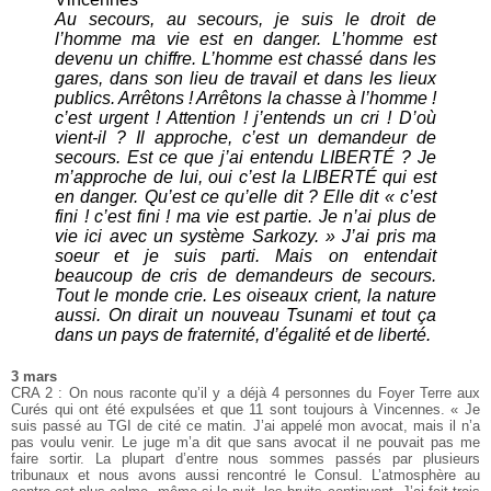
Au secours, au secours, je suis le droit de
l’homme ma vie est en danger. L’homme est
devenu un chiffre. L’homme est chassé dans les
gares, dans son lieu de travail et dans les lieux
publics. Arrêtons ! Arrêtons la chasse à l’homme !
c’est urgent ! Attention ! j’entends un cri ! D’où
vient-il ? Il approche, c’est un demandeur de
secours. Est ce que j’ai entendu LIBERTÉ ? Je
m’approche de lui, oui c’est la LIBERTÉ qui est
en danger. Qu’est ce qu’elle dit ? Elle dit « c’est
fini ! c’est fini ! ma vie est partie. Je n’ai plus de
vie ici avec un système Sarkozy. » J’ai pris ma
soeur et je suis parti. Mais on entendait
beaucoup de cris de demandeurs de secours.
Tout le monde crie. Les oiseaux crient, la nature
aussi. On dirait un nouveau Tsunami et tout ça
dans un pays de fraternité, d’égalité et de liberté.
3 mars
CRA 2 : On nous raconte qu’il y a déjà 4 personnes du Foyer Terre aux
Curés qui ont été expulsées et que 11 sont toujours à Vincennes. « Je
suis passé au TGI de cité ce matin. J’ai appelé mon avocat, mais il n’a
pas voulu venir. Le juge m’a dit que sans avocat il ne pouvait pas me
faire sortir. La plupart d’entre nous sommes passés par plusieurs
tribunaux et nous avons aussi rencontré le Consul. L’atmosphère au