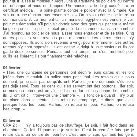
pour qu’il laisse le monsieur. Alors, une quarantaine de policiers du centre
ont débarqué et nous ont frappés. Un monsieur a le doigt cassé. Il a un
certificat médical. Il a porté plainte contre le policier avec la Cimade. Ce
soir on a une réunion tous ensemble. » « On a voulu écrire une lettre au
commandant. À ce moment-là, un monsieur égyptien est venu me voir
pour me demander s’il pouvait dormir avec des gens qui parlent la même
langue que lui. Le policier était pressé de le ramener dans sa chambre.
J’ai répondu au policier de nous laisser nous entraider et de se taire. Cinq
autres policiers sont revenus pour m’enmener. Les autres retenus s’y
sont opposés. Ils sont alors revenus à vingt pour m’emmener. Les autres
retenus s’y sont opposés. Ils ont cassé le doigt à un monsieur et ils ont
gardé deux personnes. Pendant tout ce temps, on s’est mobilisé pour
qu’ils les libèrent. Ils ont finalement été relâchés. »
04 février
« Hier, une quinzaine de personnes ont déchiré leurs cartes et les ont
jetées dans le couloir. La police nous parle mal. Les rasoirs qu’ils nous
donnent, je ne sais pas ce qu’ils ont. Parfois, je me demande s’ils n’ont
pas déjà servi. Tous les gens qui s’en servent ont des boutons. Hier soir,
un nouveau retenu est arrivé, les flics ne lui ont pas donné de chambre,
ils lui ont dit : « trouve-toi une chambre ». Ils font cela quand il n’y plus
de place dans le centre. Les refus de comptage, je dirais que c’est
presque tous les jours. Parfois, on refuse un peu. Parfois, on refuse
beaucoup. »
05 février
CRA 2 : « Il n’y a toujours pas de chauffage. Le soir, il fait froid dans les
chambres. Ça fait 11 jours que je suis ici. C’est la première fois que je
rentre dans un centre de rétention C’est une prison, ça rend les gens