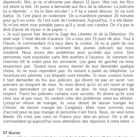
dépressifs. Moi, je ne m’alimente pas depuis 11 jours. Hier soir, les flics
ont éteint la télé. Un jeune a demandé aux flics de la rallumer. La policière
lui a répondu : « Va te faire enculer ! » Il lui a sauté dessus. Ils se sont
battus. Ils l’ont placé en isolement. On a manifesté pendant 20 minutes
pour qu’il en sorte. Ils l’ont sorti de l’isolement. Aujourd’hui, il a été libéré.
Ils m’ont retiré mon portable parce qu’il y avait une caméra. On n’a pas le
droit d’avoir de stylos ni de papier. »
« Je suis passé hier devant le Juge des Libertés et de la Détention. On
était sept. C’était décidé d’avance. On a tous pris 15 jours de plus. Tout à
l’heure, le commandant m’a reçu dans le couloir. Je lui ai parlé de nos
préoccupations. Ils nous ramènent des jeunes policiers qui nous
insultent. Nous avons des problèmes pour accéder aux soins. Des
personnes sont expulsées sans être averties à l’avance. Ils viennent les
chercher tôt le matin pour les emmener. Les gens du guichet ne nous
respectent pas. Quand nous avons besoin de leur demander quelque
chose, ils ne nous répondent pas. Ils restent à parler au téléphone. La
nourriture est périmée. Les briquets sont interdits. Si nous voulons fumer,
il faut demander du feu aux policiers qui disent ne pas en avoir. Les
policiers se moquent de nous. Ils nous disent qu’ici on est nourri et logé
et nous demandent ce que l’on veut de plus. Ils nous manquent de
respect. Parmi les policiers certains sont racistes. Ils disent qu’ils sont
chez eux et pas nous. Ils veulent créer des problèmes entre les ethnies.
Lorsqu’on refuse de manger, ils nous disent de laisser manger les
Chinois, de laisser manger les Congolais. Mais nous sommes tous
d’accord pour ne pas manger et personne n’est forcé. Nous, on veut notre
liberté. On n’est pas venu en France pour aller en prison. On a dit au
commandant qu’aujourd’hui nous attendions des réponses à notre lettre. »
07 février