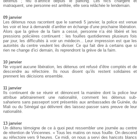
détenus ; feu d’artifice depuis le parking. Les flics chargent et
matraquent, une personne est arrêtée, elle sera relâchée le lendemain.
09 janvier
Les détenus nous racontent que le samedi 5 janvier, la police est venue
les voir et leur à demandé d’arrêter en échange d’une prochaine libération.
Alors que la grève de la faim a cessé, personne n’a été libéré et les
pressions policières continuent : les fouilles quotidiennes plusieurs fois
par jour, les difficultés à voir un médecin... Leur impression est que les
autorités du centre veulent les diviser. Ce qui fait dire à certains que si
rien ne change d’ici demain, ils reprendront la grève de la faim.
10 janvier
Ne voyant aucune libération, les détenus ont refusé d’être comptés et de
descendre au réfectoire. Ils nous disent qu’ils restent solidaires et
prennent les décisions ensemble.
11 janvier
Ils continuent de se réunir et dénoncent la manière dont la police leur
attribue arbitrairement une nationalité, comment les détenus sub-
sahariens sans passeport sont présentés aux ambassades de Guinée, du
Mali ou du Sénégal qui délivrent des laissez-passer sans preuve de leur
nationalité.
13 janvier
Un détenu témoigne de ce à quoi peut ressembler une journée au centre
de rétention de Vincennes. « Tous les matins on nous fouille. On descend
au réfectoire vers 9 heures. Ce midi, on nous a servi des haricots blancs