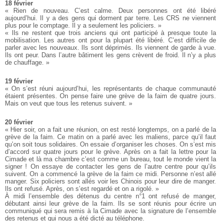
18 février
« Rien de nouveau. C’est calme. Deux personnes ont été libéré
aujourd’hui. Il y a des gens qui dorment par terre. Les CRS ne viennent
plus pour le comptage. Il y a seulement les policiers. »
« Ils ne restent que trois anciens qui ont participé à presque toute la
mobilisation. Les autres ont pour la plupart été libéré. C’est difficile de
parler avec les nouveaux. Ils sont déprimés. Ils viennent de garde à vue.
Ils ont peur. Dans l’autre bâtiment les gens crèvent de froid. Il n’y a plus
de chauffage. »
19 février
« On s’est réuni aujourd’hui, les représentants de chaque communauté
étaient présentes. On pense faire une grève de la faim de quatre jours.
Mais on veut que tous les retenus suivent. »
20 février
« Hier soir, on a fait une réunion, on est resté longtemps, on a parlé de la
grève de la faim. Ce matin on a parlé avec les maliens, parce qu’il faut
qu’on soit tous solidaires. On essaie d’organiser les choses. On s’est mis
d’accord sur quatre jours pour le grève. Après on a fait la lettre pour la
Cimade et là ma chambre c’est comme un bureau, tout le monde vient la
signer ! On essaye de contacter les gens de l’autre centre pour qu’ils
suivent. On a commencé la grève de la faim ce midi. Personne n’est allé
manger. Six policiers sont allés voir les Chinois pour leur dire de manger.
Ils ont refusé. Après, on s’est regardé et on a rigolé. »
À midi l’ensemble des détenus du centre n°1 ont refusé de manger,
débutant ainsi leur grève de la faim. Ils se sont réunis pour écrire un
communiqué qui sera remis à la Cimade avec la signature de l’ensemble
des retenus et qui nous a été dicté au téléphone.