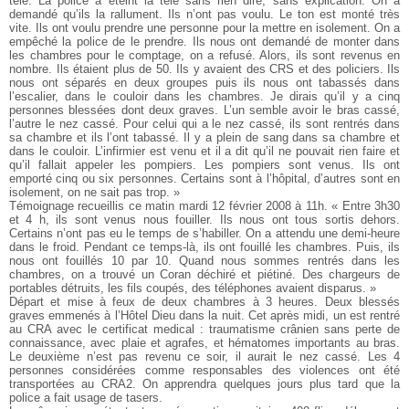
télé. La police a éteint la télé sans rien dire, sans explication. On a
demandé qu’ils la rallument. Ils n’ont pas voulu. Le ton est monté très
vite. Ils ont voulu prendre une personne pour la mettre en isolement. On a
empêché la police de le prendre. Ils nous ont demandé de monter dans
les chambres pour le comptage, on a refusé. Alors, ils sont revenus en
nombre. Ils étaient plus de 50. Ils y avaient des CRS et des policiers. Ils
nous ont séparés en deux groupes puis ils nous ont tabassés dans
l’escalier, dans le couloir dans les chambres. Je dirais qu’il y a cinq
personnes blessées dont deux graves. L’un semble avoir le bras cassé,
l’autre le nez cassé. Pour celui qui a le nez cassé, ils sont rentrés dans
sa chambre et ils l’ont tabassé. Il y a plein de sang dans sa chambre et
dans le couloir. L’infirmier est venu et il a dit qu’il ne pouvait rien faire et
qu’il fallait appeler les pompiers. Les pompiers sont venus. Ils ont
emporté cinq ou six personnes. Certains sont à l’hôpital, d’autres sont en
isolement, on ne sait pas trop. »
Témoignage recueillis ce matin mardi 12 février 2008 à 11h. « Entre 3h30
et 4 h, ils sont venus nous fouiller. Ils nous ont tous sortis dehors.
Certains n’ont pas eu le temps de s’habiller. On a attendu une demi-heure
dans le froid. Pendant ce temps-là, ils ont fouillé les chambres. Puis, ils
nous ont fouillés 10 par 10. Quand nous sommes rentrés dans les
chambres, on a trouvé un Coran déchiré et piétiné. Des chargeurs de
portables détruits, les fils coupés, des téléphones avaient disparus. »
Départ et mise à feux de deux chambres à 3 heures. Deux blessés
graves emmenés à l’Hôtel Dieu dans la nuit. Cet après midi, un est rentré
au CRA avec le certificat medical : traumatisme crânien sans perte de
connaissance, avec plaie et agrafes, et hématomes importants au bras.
Le deuxième n’est pas revenu ce soir, il aurait le nez cassé. Les 4
personnes considérées comme responsables des violences ont été
transportées au CRA2. On apprendra quelques jours plus tard que la
police a fait usage de tasers.