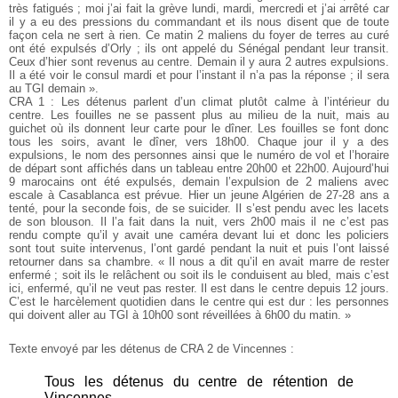
très fatigués ; moi j’ai fait la grève lundi, mardi, mercredi et j’ai arrêté car
il y a eu des pressions du commandant et ils nous disent que de toute
façon cela ne sert à rien. Ce matin 2 maliens du foyer de terres au curé
ont été expulsés d’Orly ; ils ont appelé du Sénégal pendant leur transit.
Ceux d’hier sont revenus au centre. Demain il y aura 2 autres expulsions.
Il a été voir le consul mardi et pour l’instant il n’a pas la réponse ; il sera
au TGI demain ».
CRA 1 : Les détenus parlent d’un climat plutôt calme à l’intérieur du
centre. Les fouilles ne se passent plus au milieu de la nuit, mais au
guichet où ils donnent leur carte pour le dîner. Les fouilles se font donc
tous les soirs, avant le dîner, vers 18h00. Chaque jour il y a des
expulsions, le nom des personnes ainsi que le numéro de vol et l’horaire
de départ sont affichés dans un tableau entre 20h00 et 22h00. Aujourd’hui
9 marocains ont été expulsés, demain l’expulsion de 2 maliens avec
escale à Casablanca est prévue. Hier un jeune Algérien de 27-28 ans a
tenté, pour la seconde fois, de se suicider. Il s’est pendu avec les lacets
de son blouson. Il l’a fait dans la nuit, vers 2h00 mais il ne c’est pas
rendu compte qu’il y avait une caméra devant lui et donc les policiers
sont tout suite intervenus, l’ont gardé pendant la nuit et puis l’ont laissé
retourner dans sa chambre. « Il nous a dit qu’il en avait marre de rester
enfermé ; soit ils le relâchent ou soit ils le conduisent au bled, mais c’est
ici, enfermé, qu’il ne veut pas rester. Il est dans le centre depuis 12 jours.
C’est le harcèlement quotidien dans le centre qui est dur : les personnes
qui doivent aller au TGI à 10h00 sont réveillées à 6h00 du matin. »
Texte envoyé par les détenus de CRA 2 de Vincennes :
Tous les détenus du centre de rétention de
Vincennes