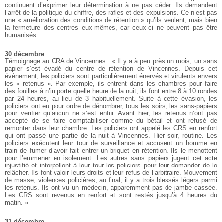
continuent d’exprimer leur détermination à ne pas céder. Ils demandent
l’arrêt de la politique du chiffre, des rafles et des expulsions. Ce n’est pas
une « amélioration des conditions de rétention » qu’ils veulent, mais bien
la fermeture des centres eux-mêmes, car ceux-ci ne peuvent pas être
humanisés.
30 décembre
Témoignage au CRA de Vincennes : « Il y a à peu près un mois, un sans
papier s’est évadé du centre de rétention de Vincennes. Depuis cet
évènement, les policiers sont particulièrement énervés et virulents envers
les « retenus ». Par exemple, ils entrent dans les chambres pour faire
des fouilles à n’importe quelle heure de la nuit, ils font entre 8 à 10 rondes
par 24 heures, au lieu de 3 habituellement. Suite à cette évasion, les
policiers ont eu pour ordre de dénombrer, tous les soirs, les sans-papiers
pour vérifier qu’aucun ne s’est enfui. Avant hier, les retenus n’ont pas
accepté de se faire comptabiliser comme du bétail et ont refusé de
remonter dans leur chambre. Les policiers ont appelé les CRS en renfort
qui ont passé une partie de la nuit à Vincennes. Hier soir, routine. Les
policiers exécutent leur tour de surveillance et accusent un homme en
train de fumer d’avoir fait entrer un briquet en rétention. Ils le menottent
pour l’emmener en isolement. Les autres sans papiers jugent cet acte
injustifié et interpellent à leur tour les policiers pour leur demander de le
relâcher. Ils font valoir leurs droits et leur refus de l’arbitraire. Mouvement
de masse, violences policières, au final, il y a trois blessés légers parmi
les retenus. Ils ont vu un médecin, apparemment pas de jambe cassée.
Les CRS sont revenus en renfort et sont restés jusqu’à 4 heures du
matin. »
31 décembre