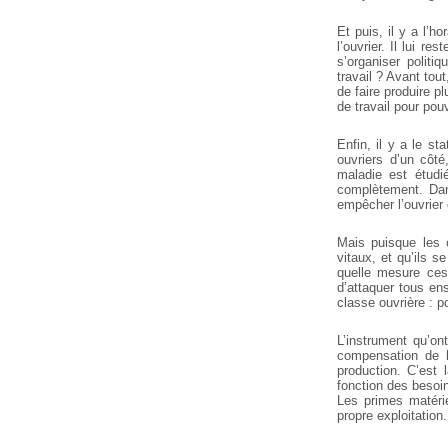
Et puis, il y a l’h
l’ouvrier. Il lui r
s’organiser politi
travail ? Avant tout
de faire produire pl
de travail pour pou
Enfin, il y a le st
ouvriers d’un côt
maladie est étudié
complètement. Dan
empêcher l’ouvrier 
Mais puisque les o
vitaux, et qu’ils s
quelle mesure ces 
d’attaquer tous ens
classe ouvrière : po
L’instrument qu’on
compensation de la
production. C’est 
fonction des besoin
Les primes matérie
propre exploitation.