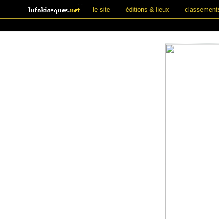
le site
éditions & lieux
classement