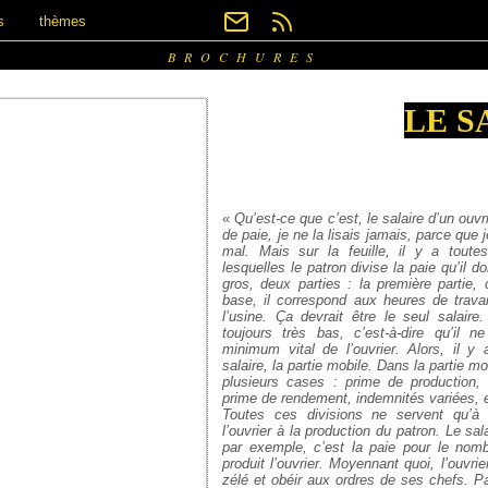
s
thèmes
BROCHURES
LE S
«
Qu’est-ce que c’est, le salaire d’un ouvr
de paie, je ne la lisais jamais, parce que 
mal. Mais sur la feuille, il y a tout
lesquelles
le patron divise la paie qu’il do
gros, deux
parties : la première partie, 
base, il correspond
aux heures de travai
l’usine. Ça devrait être le seul
salaire. 
toujours très bas, c’est-à-dire qu’il ne 
minimum vital de l’ouvrier. Alors, il y a
salaire, la partie mobile. Dans la partie mob
plusieurs cases : prime de production, 
prime
de rendement, indemnités
variées, e
Toutes ces divisions ne servent qu’à l
l’ouvrier
à la production du patron. Le sal
par
exemple, c’est la paie pour le nom
produit
l’ouvrier. Moyennant quoi, l’ouvrier
zélé
et obéir aux ordres de ses chefs. P