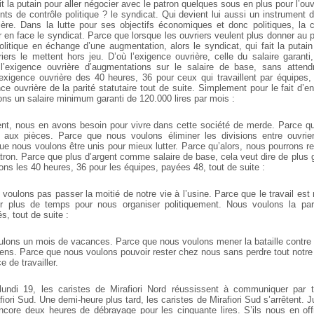
ait la putain pour aller négocier avec le patron quelques sous en plus pour l’ou
s de contrôle politique ? le syndicat. Qui devient lui aussi un instrument d
ière. Dans la lutte pour ses objectifs économiques et donc politiques, la cl
r en face le syndicat. Parce que lorsque les ouvriers veulent plus donner au 
olitique en échange d’une augmentation, alors le syndicat, qui fait la putai
riers le mettent hors jeu.
D’où l’exigence ouvrière, celle du salaire garanti
ù l’exigence ouvrière d’augmentations sur le salaire de base, sans attend
l’exigence ouvrière des 40 heures, 36 pour ceux qui travaillent par équipes
nce ouvrière de la parité statutaire tout de suite. Simplement pour le fait d’en
ons un salaire minimum garanti de 120.000 lires par mois :
ent, nous en avons besoin pour vivre dans cette société de merde. Parce q
r aux pièces. Parce que nous voulons éliminer les divisions entre ouvrie
ue nous voulons être unis pour mieux lutter. Parce qu’alors, nous pourrons r
tron. Parce que plus d’argent comme salaire de base, cela veut dire de plus g
ons les 40 heures, 36 pour les équipes, payées 48, tout de suite :
voulons pas passer la moitié de notre vie à l’usine. Parce que le travail est
r plus de temps pour nous organiser politiquement. Nous voulons la parit
s, tout de suite :
lons un mois de vacances. Parce que nous voulons mener la bataille contre l
ciens. Parce que nous voulons pouvoir rester chez nous sans perdre tout notre
e de travailler.
lundi 19, les caristes de Mirafiori Nord réussissent à communiquer par 
ori Sud. Une demi-heure plus tard, les caristes de Mirafiori Sud s’arrêtent. J
core deux heures de débrayage pour les cinquante lires. S’ils nous en off