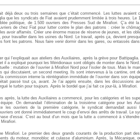
sait déjà deux ou trois semaines que c’était commencé. Les luttes avaient
lia que les syndicats de Fiat avaient prudemment limitée à trois heures. Le 11
lée politique, de 1.500 ouvriers des Presses Sud de Mirafiori. Ç’a été l
uvriers de chez Fiat pour lutter contre le plan des patrons : créer le chômag
les avoir affamés. Créer une énorme masse de réserve de jeunes, et les obli
e, pour travailler dans les usines du Nord. Le travail, après ça, devient pre
 font les patrons. Nous faire venir dormir dans les gares, ou entassés dans
er qui l’expliquait aux ateliers des Auxiliaires, après la grève pour Battipaglia
 et il a expliqué pourquoi les Méridionaux sont obligés de monter dans le Nord. 
uelle : mutation de l’ouvrier à Mirafiori Nord pour l’isoler de tous. Mais le mard
rs qui discutaient, un second meeting. Ils sont intervenus à la cantine, ont 
 la commission interne la réintégration immédiate de l’ouvrier dans son équip
’était passé tout ça, avant. Je l’ai appris ensuite, dans les discussions 
rgué le turbin pour toujours. Après le bordel que j’ai fait ce jour-là, à Mirafiori.
es après, la lutte des Auxiliaires a commencé, pour les catégories et les sup
quipe. On demandait l’élimination de la troisième catégorie pour les Auxi
utte les ouvriers de la première catégorie, le syndicat demandait aussi 
uvriers ont donné immédiatement le coup d’envoi des arrêts de travail. Le syn
phase d’essai. C’est au bout d’un mois que la lutte a commencé à s’étendr
 Mirafiori.
 Mirafiori. Le premier des deux grands courants de la production part de
éments du moteur, monobloc et culasse d’aluminium. Après, la Mécanique, o