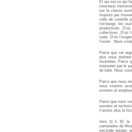
Et qui est-ce qui f
nouveaux instrument
sur la classe ouvr
toujours par trouve
celle de contrôle p
l’échange, les ouv
productivité. D’o
collectives. D’où 
suite. D’où l’exige
l’usine : Nous voul
Parce que cet arg
plus nous éreinte
inventées. Parce q
imposées par le pa
de lutte. Nous voul
Parce que nous ne 
nous voulons avoi
ouvriers et employé
Parce que nous vou
ouvriers et techni
n’avons plus la forc
Vers 11 h 30, le 
camarades de Mirafi
seconde équipe, en