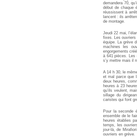
demandera 70, qu’i
début de chaque é
réussissent à arrê
lancent : ils arrêt
de montage.
Jeudi 22 mai, l’él
fixes. Les ouvrier
équipe. La grève d
machines les ouvr
engorgements créés
à 641 pièces. Les o
s’y mettre mais il 
A 14 h 30, le même
et mal parce que l
deux heures, comme
heures à 23 heures
qu’ils veulent, ma
sillage du dirige
caristes qui font gr
Pour la seconde é
ensemble de le fai
heures établies p
temps, les ouvrier
jour-là, de Mirafi
ouvriers en grève. 