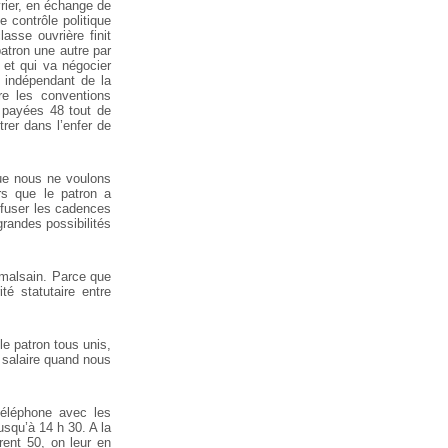
vrier, en échange de
e contrôle politique
asse ouvrière finit
patron une autre par
n et qui va négocier
, indépendant de la
re les conventions
, payées 48 tout de
trer dans l’enfer de
ue nous ne voulons
rs que le patron a
efuser les cadences
randes possibilités
 malsain. Parce que
é statutaire entre
e patron tous unis,
 salaire quand nous
téléphone avec les
usqu’à 14 h 30. A la
rent 50, on leur en