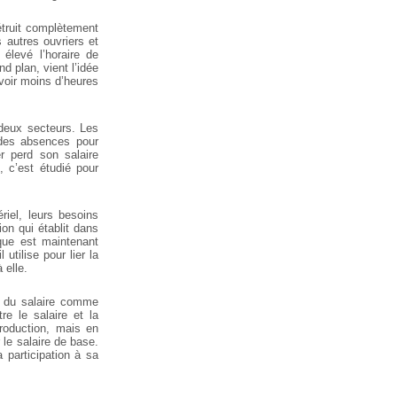
détruit complètement
s autres ouvriers et
 élevé l’horaire de
nd plan, vient l’idée
 avoir moins d’heures
n deux secteurs. Les
 des absences pour
er perd son salaire
 c’est étudié pour
riel, leurs besoins
ion qui établit dans
ique est maintenant
utilise pour lier la
 elle.
us du salaire comme
re le salaire et la
production, mais en
 le salaire de base.
 participation à sa