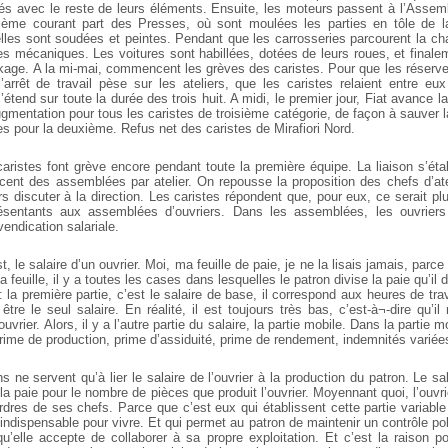
s avec le reste de leurs éléments. Ensuite, les moteurs passent à l’Assem
ème courant part des Presses, où sont moulées les parties en tôle de la
lles sont soudées et peintes. Pendant que les carrosseries parcourent la ch
es mécaniques. Les voitures sont habillées, dotées de leurs roues, et finalem
ckage.
A la mi-mai, commencent les grèves des caristes. Pour que les réserve
’arrêt de travail pèse sur les ateliers, que les caristes relaient entre eux
’étend sur toute la durée des trois huit. A midi, le premier jour, Fiat avance l
augmentation pour tous les caristes de troisième catégorie, de façon à sauver l
res pour la deuxième. Refus net des caristes de Mirafiori Nord.
aristes font grève encore pendant toute la première équipe. La liaison s’éta
nt des assemblées par atelier. On repousse la proposition des chefs d’ate
rs discuter à la direction. Les caristes répondent que, pour eux, ce serait 
ésentants aux assemblées d’ouvriers. Dans les assemblées, les ouvriers
vendication salariale.
, le salaire d’un ouvrier. Moi, ma feuille de paie, je ne la lisais jamais, parc
 feuille, il y a toutes les cases dans lesquelles le patron divise la paie qu’il 
: la première partie, c’est le salaire de base, il correspond aux heures de trav
 être le seul salaire. En réalité, il est toujours très bas, c’est-à¬-dire qu’il
uvrier. Alors, il y a l’autre partie du salaire, la partie mobile. Dans la partie mo
rime de production, prime d’assiduité, prime de rendement, indemnités variées
s ne servent qu’à lier le salaire de l’ouvrier à la production du patron. Le s
la paie pour le nombre de pièces que produit l’ouvrier. Moyennant quoi, l’ouvrie
rdres de ses chefs. Parce que c’est eux qui établissent cette partie variable
indispensable pour vivre. Et qui permet au patron de maintenir un contrôle pol
qu’elle accepte de collaborer à sa propre exploitation. Et c’est la raison p