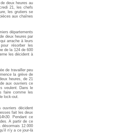
e de deux heures au
redi 21, les chefs
re, les grutiers se
s pièces aux chaînes
emiers départements
 de deux heures par
qui arrache à leurs
 pour résorber les
ne de la 124 de 600
terne les décident à
e de travailler peu
ommence la grève de
 deux heures, de 21
nde aux ouvriers ce
ls veulent. Dans le
as faire comme les
le lock-out.
 ouvriers décident
esses fait les deux
 14h30. Pendant ce
des. A partir de ce
 a désormais 12.000
’il n’y a ce jour-là