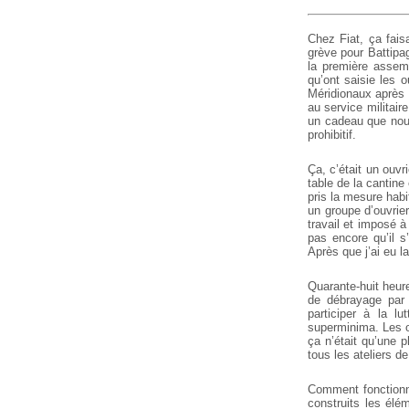
Chez Fiat, ça fai
grève pour Battipag
la première assemb
qu’ont saisie les o
Méridionaux après 
au service militair
un cadeau que nous
prohibitif.
Ça, c’était un ouvri
table de la cantine
pris la mesure habit
un groupe d’ouvrie
travail et imposé à
pas encore qu’il s
Après que j’ai eu la
Quarante-huit heur
de débrayage par é
participer à la l
superminima. Les o
ça n’était qu’une 
tous les ateliers de
Comment fonctionne
construits les él