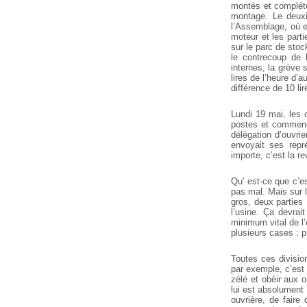
montés et complété
montage. Le deuxi
l’Assemblage, où e
moteur et les parti
sur le parc de sto
le contrecoup de l
internes, la grève s
lires de l’heure d’
différence de 10 li
Lundi 19 mai, les c
postes et commence
délégation d’ouvrie
envoyait ses repr
importe, c’est la re
Qu’ est-ce que c’est
pas mal. Mais sur la
gros, deux parties 
l’usine. Ça devrait
minimum vital de l’o
plusieurs cases : p
Toutes ces division
par exemple, c’est 
zélé et obéir aux o
lui est absolument 
ouvrière, de faire 