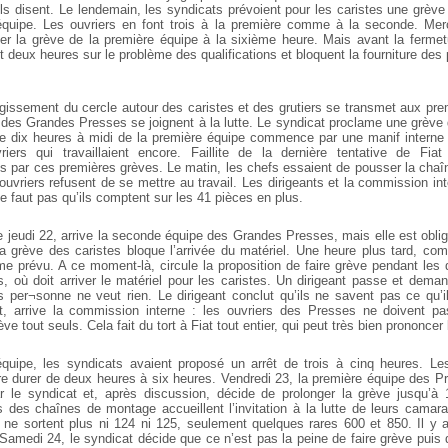
ls disent. Le lendemain, les syndicats prévoient pour les caristes une grèv
quipe. Les ouvriers en font trois à la première comme à la seconde. Merc
ter la grève de la première équipe à la sixième heure. Mais avant la fermetu
ent deux heures sur le problème des qualifications et bloquent la fourniture de
argissement du cercle autour des caristes et des grutiers se transmet aux pr
s des Grandes Presses se joignent à la lutte. Le syndicat proclame une grève
e dix heures à midi de la première équipe commence par une manif interne 
iers qui travaillaient encore. Faillite de la dernière tentative de Fiat
 par ces premières grèves. Le matin, les chefs essaient de pousser la chaî
uvriers refusent de se mettre au travail. Les dirigeants et la commission in
ne faut pas qu’ils comptent sur les 41 pièces en plus.
 jeudi 22, arrive la seconde équipe des Grandes Presses, mais elle est obligé
a grève des caristes bloque l’arrivée du matériel. Une heure plus tard, c
 prévu. A ce moment-là, circule la proposition de faire grève pendant les
, où doit arriver le matériel pour les caristes. Un dirigeant passe et dema
is per¬sonne ne veut rien. Le dirigeant conclut qu’ils ne savent pas ce qu’i
ant, arrive la commission interne : les ouvriers des Presses ne doivent p
ève tout seuls. Cela fait du tort à Fiat tout entier, qui peut très bien prononcer 
quipe, les syndicats avaient proposé un arrêt de trois à cinq heures. Les
re durer de deux heures à six heures. Vendredi 23, la première équipe des Pr
ar le syndicat et, après discussion, décide de prolonger la grève jusqu’à
s des chaînes de montage accueillent l’invitation à la lutte de leurs camara
ori ne sortent plus ni 124 ni 125, seulement quelques rares 600 et 850. Il y
Samedi 24, le syndicat décide que ce n’est pas la peine de faire grève puis qu