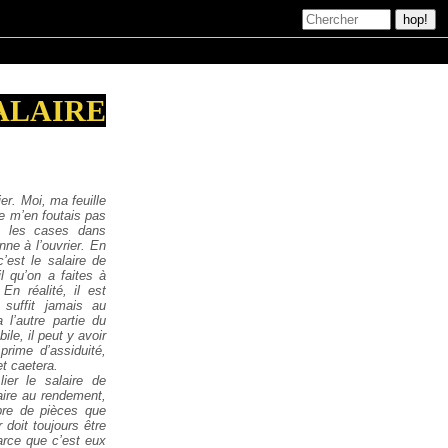
ALAIRE
ier. Moi, ma feuille
je m’en foutais pas
es les cases dans
nne à l’ouvrier. En
c’est le salaire de
l qu’on a faites à
En réalité, il est
suffit
jamais au
 l’autre partie
du
ile, il peut y avoir
prime d’assiduité,
t caetera.
ier le salaire de
aire au rendement,
bre de pièces que
 doit toujours être
arce que c’est eux