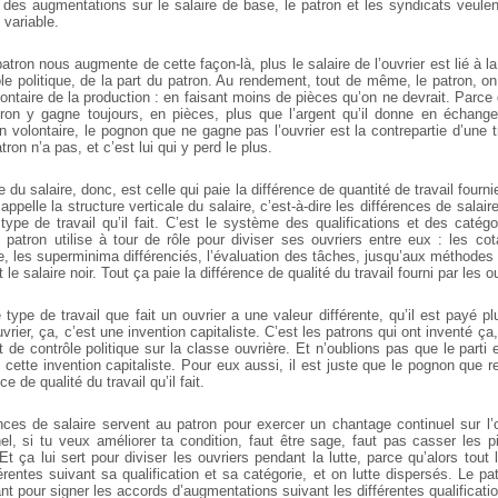
es augmentations sur le salaire de base, le patron et les syndicats veulen
 variable.
atron nous augmente de cette façon-là, plus le salaire de l’ouvrier est lié à la
e politique, de la part du patron. Au rendement, tout de même, le patron, on
lontaire de la production : en faisant moins de pièces qu’on ne devrait. Parce 
ron y gagne toujours, en pièces, plus que l’argent qu’il donne en échange 
n volontaire, le pognon que ne gagne pas l’ouvrier est la contrepartie d’une 
ron n’a pas, et c’est lui qui y perd le plus.
e du salaire, donc, est celle qui paie la différence de quantité de travail fournie
ppelle la structure verticale du salaire, c’est-à-dire les différences de salair
type de travail qu’il fait. C’est le système des qualifications et des catég
 patron utilise à tour de rôle pour diviser ses ouvriers entre eux : les cot
e, les superminima différenciés, l’évaluation des tâches, jusqu’aux méthodes
le salaire noir. Tout ça paie la différence de qualité du travail fourni par les o
 type de travail que fait un ouvrier a une valeur différente, qu’il est payé 
uvrier, ça, c’est une invention capitaliste. C’est les patrons qui ont inventé ç
 de contrôle politique sur la classe ouvrière. Et n’oublions pas que le parti 
cette invention capitaliste. Pour eux aussi, il est juste que le pognon que re
e de qualité du travail qu’il fait.
nces de salaire servent au patron pour exercer un chantage continuel sur l’o
el, si tu veux améliorer ta condition, faut être sage, faut pas casser les pi
Et ça lui sert pour diviser les ouvriers pendant la lutte, parce qu’alors to
érentes suivant sa qualification et sa catégorie, et on lutte dispersés. Le pa
nt pour signer les accords d’augmentations suivant les différentes qualificati