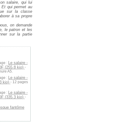
on salaire, qui lui
. Et qui permet au
que sur la classe
aborer à sa propre
 nous, on demande
, le patron et les
ner sur la partie
Le salaire -
age :
DF (255.8 kio)
-
hure A5.
Le salaire -
age :
3 kio)
- 12 pages
Le salaire -
age :
DF (335.3 kio)
-
osque fantôme