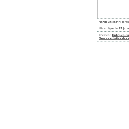
Nanni Balestrini
(prem
Mis en ligne le
15 janv
Thèmes :
Critiques du
Grèves et luttes des