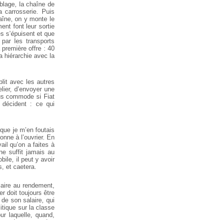
blage, la chaîne de
 carrosserie. Puis
aîne, on y monte le
ent font leur sortie
s s’épuisent et que
 par les transports
a première offre : 40
a hiérarchie avec la
blit avec les autres
lier, d’envoyer une
plus commode si Fiat
 décident : ce qui
e que je m’en foutais
donne à l’ouvrier. En
ail qu’on a faites à
 ne suffit jamais au
bile, il peut y avoir
, et caetera.
alaire au rendement,
r doit toujours être
 de son salaire, qui
itique sur la classe
our laquelle, quand,