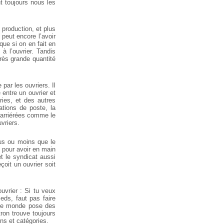
t toujours nous les
 production, et plus
 peut encore l’avoir
que si on en fait en
à l’ouvrier. Tandis
très grande quantité
 par les ouvriers. Il
e entre un ouvrier et
ories, et des autres
ations de poste, la
 arriérées comme le
uvriers.
plus ou moins que le
a, pour avoir en main
et le syndicat aussi
çoit un ouvrier soit
uvrier : Si tu veux
eds, faut pas faire
ut le monde pose des
tron trouve toujours
ons et catégories.