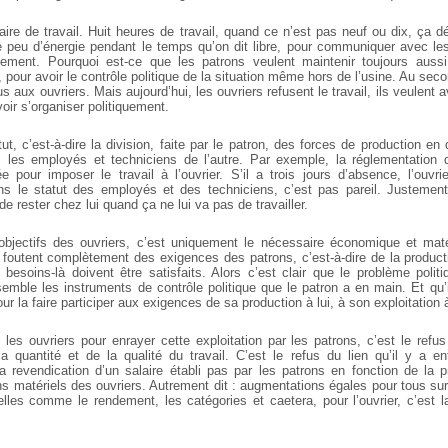
oraire de travail. Huit heures de travail, quand ce n’est pas neuf ou dix, ça 
este peu d’énergie pendant le temps qu’on dit libre, pour communiquer avec le
quement. Pourquoi est-ce que les patrons veulent maintenir toujours aussi
, pour avoir le contrôle politique de la situation même hors de l’usine. Au seco
us aux ouvriers. Mais aujourd’hui, les ouvriers refusent le travail, ils veulent
voir s’organiser politiquement.
atut, c’est-à-dire la division, faite par le patron, des forces de production e
é, les employés et techniciens de l’autre. Par exemple, la réglementation
e pour imposer le travail à l’ouvrier. S’il a trois jours d’absence, l’ouvri
s le statut des employés et des techniciens, c’est pas pareil. Justement,
de rester chez lui quand ça ne lui va pas de travailler.
bjectifs des ouvriers, c’est uniquement le nécessaire économique et maté
e foutent complètement des exigences des patrons, c’est-à-dire de la product
besoins-là doivent être satisfaits. Alors c’est clair que le problème polit
emble les instruments de contrôle politique que le patron a en main. Et qu’il 
ur la faire participer aux exigences de sa production à lui, à son exploitation à
t les ouvriers pour enrayer cette exploitation par les patrons, c’est le ref
 quantité et de la qualité du travail. C’est le refus du lien qu’il y a ent
la revendication d’un salaire établi pas par les patrons en fonction de la 
s matériels des ouvriers. Autrement dit : augmentations égales pour tous sur
lles comme le rendement, les catégories et caetera, pour l’ouvrier, c’est la