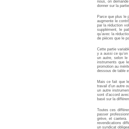
nous, on demande d
donner sur la partie
Parce que plus le p
augmente le contrôl
par la réduction vo
supplément, le pat
qu’avec la réductio
de pièces que le pat
Cette partie variabl
y a aussi ce qu’on a
un autre, selon le 
instruments que le
promotion au mérit
dessous de table et 
Mais ce fait que le
travail d’un autre o
un autre instrument
sont d’accord avec 
basé sur la différenc
Toutes ces différe
passer professionn
grève, et caetera. 
revendications diff
un syndicat obligea