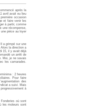
 commencé après la
 avril avait eu lieu
a première occasion
e et faire venir les
ger à partir, comme
sque une récompense,
 une pièce au loyer
. Il a grimpé sur une
Alors la direction a
i 15, il y avait déjà
demandé un arrêt de
e. Moi, je ne savais
avec les camarades.
erminima : 2 heures
liaires. Pour faire
l’augmentation des
dicat a suivi. Mais
e progressivement à
s Fonderies où sont
ù les moteurs sont