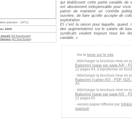
qui établissent
cette partie variable de s
est absolument
indispensable pour vivre
patron de
maintenir un contrôle politi
ouvrière, de faire
qu’elle accepte de coll
exploitation.
ière parution : 1971)
Et c’est
la raison pour laquelle, quand,
des augmentations
sur le salaire de base
ier 2009
syndicats
veulent toujours nous les don
 travail
(43 brochures)
variable.
»
 classes
(41 brochures)
texte sur le site
lire le
télécharger la brochure mise en p
Balestrini [page par page A4] - P
12 pages A4, à transformer en broc
télécharger la brochure mise en p
Balestrini [cahier A5] - PDF (425.
A5
télécharger la brochure mise en p
Balestrini [page par page A5] - P
12 pages A5
Infoki
version papier diffusée par
(partout)