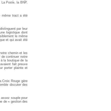
s, La Poste, la BNP,
ce même tract a été
distinguent par leur
une logistique dont
ensiblement le même
que et qui avait été
 notre chemin et les
 de continuer notre
à la boutique de la
avaient fait preuve
r porter plainte et
La Croix Rouge gère
semble discuter des
re assez souple pour
que de « gestion des