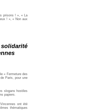
s prisons ! », « La
feux ! », « Non aux
solidarité
cennes
ole « Fermeture des
 de Paris, pour une
es slogans hostiles
ans papiers.
e Vincennes ont été
 mêmes thématiques