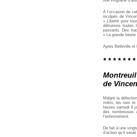
une vingtaine d’aut
À l’occasion de cet
inculpés de Vince
« Liberté pour tou
détruirons toutes
passants. Des tra
« La grande loterie
Après Belleville et 
* * * * * * *
Montreuil
de Vincen
Malgré la défection
métro, les rues et
heures samedi 9 ja
des nombreuses a
l’enfermement.
De fait à une ving
d’action qu’il serait