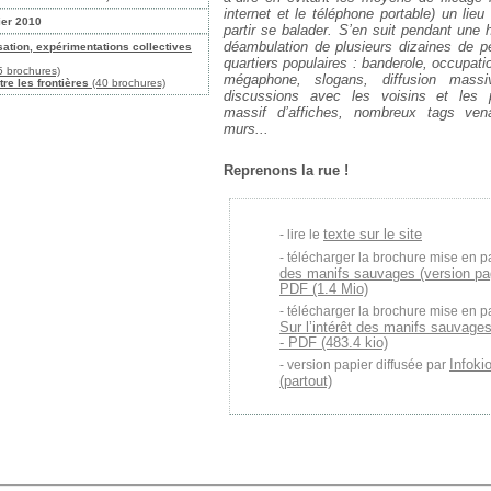
internet et le téléphone portable) un lie
ier 2010
partir se balader. S’en suit pendant une
déambulation de plusieurs dizaines de p
sation, expérimentations collectives
quartiers populaires : banderole, occupat
 brochures)
mégaphone, slogans, diffusion mass
tre les frontières
(40 brochures)
discussions avec les voisins et les 
massif d’affiches, nombreux tags ven
murs...
Reprenons la rue !
texte sur le site
lire le
télécharger la brochure mise en p
des manifs sauvages (version pa
PDF (1.4 Mio)
télécharger la brochure mise en p
Sur l’intérêt des manifs sauvages
- PDF (483.4 kio)
Infoki
version papier diffusée par
(partout)