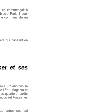
es, ça commençait à
biac / Paris I pour
erie commerciale en
iers qui passent en
er et ses
role « Sabotons la
de l’Est, Magenta et
es quartiers, arrêts
ntion (et toutes les
s entreprises qui