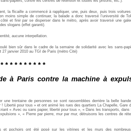
 sans-papiers, contre les centres de rétention et toutes les prisons, etc.).
t, la flicaille a commencé à rappliquer, une, puis deux, puis trois voitur
n moins simple de continuer, la balade a donc traversé l’université de Tol
re côté et finir par se disperser dans le métro, après avoir traversé une gal
des slogans (effet garanti).
entité, aucune interpellation.
roulé bien sûr dans le cadre de la semaine de solidarité avec les sans-pap
t 27 janvier 2010 au TGI de Paris (métro Cité)
 * * * * * * * * * *
de à Paris contre la machine à expuls
er une trentaine de personnes se sont rassemblées derrière la belle bande
! Liberté pour tous » et ont animé les rues des quartiers La Chapelle, Gare 
iant « Avec ou sans papier, liberté pour tous », « Dans les transports, dans l
xpulsions », « Pierre par pierre, mur par mur, détruisons les centres de réte
 et pochoirs ont été posé sur les vitrines et les murs des nombreuse