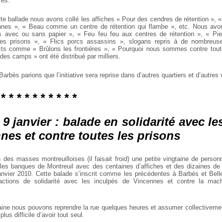
res.
te ballade nous avons collé les affiches « Pour des cendres de rétention », «
nnes », « Beau comme un centre de rétention qui flambe », etc. Nous avon
s avec ou sans papier », « Feu feu feu aux centres de rétention », « Pie
 les prisons », « Flics porcs assassins », slogans repris à de nombreuse
cts comme « Brûlons les frontières », « Pourquoi nous sommes contre toute
 des camps » ont été distribué par milliers.
Barbès parions que l’initiative sera reprise dans d’autres quartiers et d’autres v
 * * * * * * * * * *
 9 janvier : balade en solidarité avec le
nes et contre toutes les prisons
 des masses montreuilloises (il faisait froid) une petite vingtaine de perso
 les banques de Montreuil avec des centaines d’affiches et des dizaines d
nvier 2010. Cette balade s’inscrit comme les précédentes à Barbès et Belle
ctions de solidarité avec les inculpés de Vincennes et contre la mach
taine nous pouvons reprendre la rue quelques heures et assumer collectiveme
 plus difficile d’avoir tout seul.