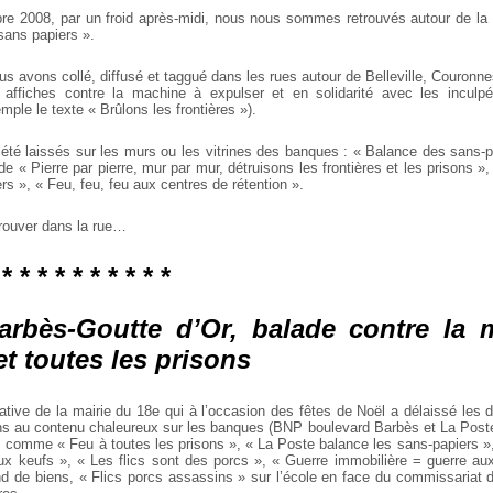
 2008, par un froid après-midi, nous nous sommes retrouvés autour de la 
sans papiers ».
us avons collé, diffusé et taggué dans les rues autour de Belleville, Couronn
 affiches contre la machine à expulser et en solidarité avec les inculpé
ple le texte « Brûlons les frontières »).
été laissés sur les murs ou les vitrines des banques : « Balance des sans-pap
de « Pierre par pierre, mur par mur, détruisons les frontières et les prisons »,
s », « Feu, feu, feu aux centres de rétention ».
trouver dans la rue…
 * * * * * * * * * *
Barbès-Goutte d’Or, balade contre la 
et toutes les prisons
iative de la mairie du 18e qui à l’occasion des fêtes de Noël a délaissé les 
ons au contenu chaleureux sur les banques (BNP boulevard Barbès et La Poste
s comme « Feu à toutes les prisons », « La Poste balance les sans-papiers 
ux keufs », « Les flics sont des porcs », « Guerre immobilière = guerre au
 de biens, « Flics porcs assassins » sur l’école en face du commissariat d