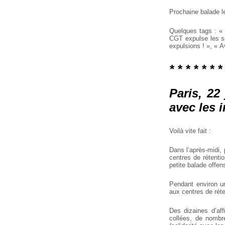
Prochaine balade 
Quelques tags : « 
CGT expulse les sa
expulsions ! », « A
* * * * * * *
Paris, 22
avec les 
Voilà vite fait :
Dans l’après-midi,
centres de rétenti
petite balade offe
Pendant environ un
aux centres de réte
Des dizaines d’aff
collées, de nombr