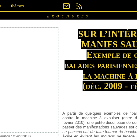
s
thèmes
BROCHURES
SUR L’INTÉ
MANIFS SA
Exemple de 
balades parisienn
la machine à 
(déc. 2009 - f
A partir de quelques exemples de "bal
contre la machine à expulser (entre 
février 2010), une petite description de 
passer des manifestations sauvages est 
Le principe est de faire tourner de bouches
à-dire en évitant les moyens de flicage
arution : février 2010)