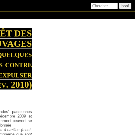
RÊT DES
UVAGES
quelques
es contre
expulser
év. 2010)
ades" parisiennes
décembre 2009 et
comment peuvent se
donnée :
 à oreilles (c’est-
 moderne que sont