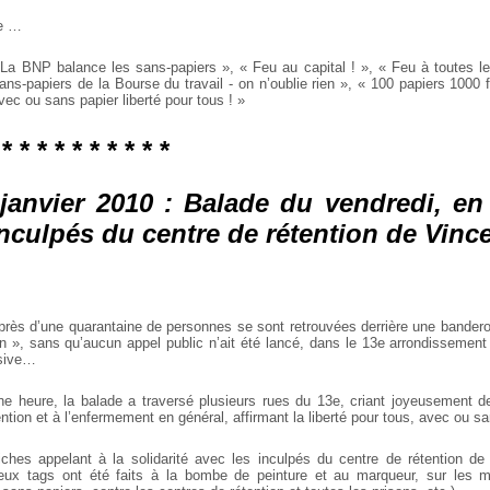
le …
La BNP balance les sans-papiers », « Feu au capital ! », « Feu à toutes le
ns-papiers de la Bourse du travail - on n’oublie rien », « 100 papiers 1000 
vec ou sans papier liberté pour tous ! »
 * * * * * * * * * *
 janvier 2010 : Balade du vendredi, en 
inculpés du centre de rétention de Vin
 près d’une quarantaine de personnes se sont retrouvées derrière une bander
on », sans qu’aucun appel public n’ait été lancé, dans le 13e arrondissement
nsive…
e heure, la balade a traversé plusieurs rues du 13e, criant joyeusement d
ntion et à l’enfermement en général, affirmant la liberté pour tous, avec ou s
iches appelant à la solidarité avec les inculpés du centre de rétention d
eux tags ont été faits à la bombe de peinture et au marqueur, sur les