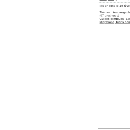
Mis en ligne le
25 févr
Thèmes :
Auto-organi
(97 brochures)
Guides pratiques
(125
Migrations, luttes con