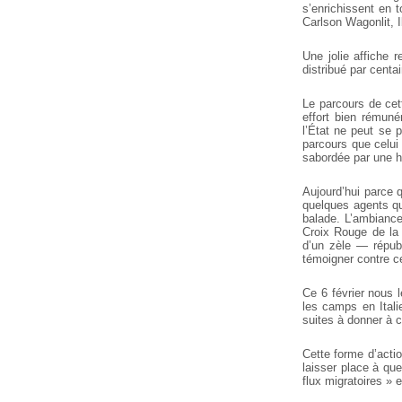
s’enrichissent en t
Carlson Wagonlit, I
Une jolie affiche 
distribué par cent
Le parcours de cett
effort bien rémuné
l’État ne peut se 
parcours que celui 
sabordée par une ho
Aujourd’hui parce q
quelques agents qu
balade. L’ambiance
Croix Rouge de la 
d’un zèle — républ
témoigner contre cet
Ce 6 février nous 
les camps en Itali
suites à donner à c
Cette forme d’actio
laisser place à que
flux migratoires » 