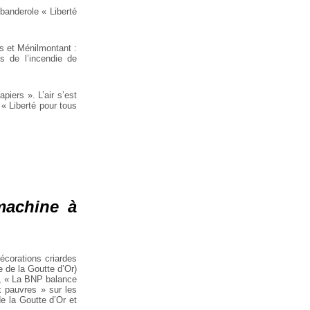
banderole « Liberté
es et Ménilmontant :
s de l’incendie de
iers ». L’air s’est
 « Liberté pour tous
machine à
décorations criardes
 de la Goutte d’Or)
», « La BNP balance
x pauvres » sur les
e la Goutte d’Or et