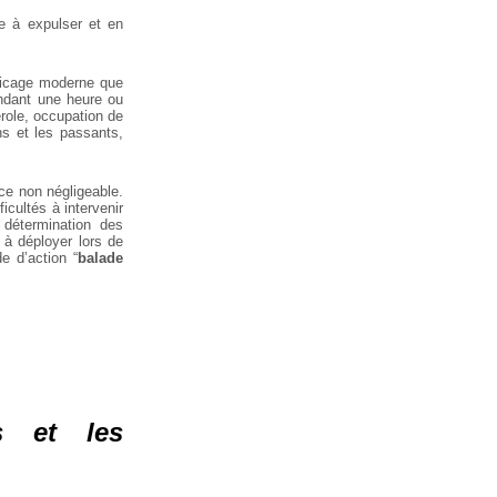
e à expulser et en
flicage moderne que
pendant une heure ou
role, occupation de
ns et les passants,
ce non négligeable.
icultés à intervenir
 détermination des
e à déployer lors de
e d’action “
balade
s et les