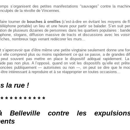
emps s’organisent des petites manifestations “sauvages” contre la machin
 inculpés de la révolte de Vincennes.
faire tourner de
bouches à oreilles
(c’est-à-dire en évitant les moyens de 
 téléphone portable) un lieu et une heure pour partir se balader. S’en suit 
ion de plusieurs dizaines de personnes dans les quartiers populaires : bande
hone, slogans, diffusion massive de tracts et discussions avec les voisi
ffiches, nombreux tags venant redécorer les murs...
 s’apercevoir que d’être même une petite vingtaine seulement donne une for
si elle comprend plus ou moins rapidement ce qui se passe, a de grandes diff
e peut souvent pas mettre en place le dispositif adéquat rapidement. La
ide pas non plus. A l’opposé, quand on voit les dispositifs qu’elle est prêt
noncées publiquement — autorisées ou non —, on peut se dire que le mod
t-être intéressant à reproduire et à se réapproprier en toutes occasions...
 la rue !
 * * * * * * * * * *
à Belleville contre les expulsion
ents