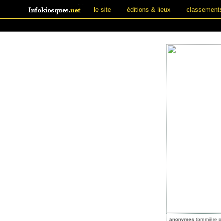
le site
éditions & lieux
classement
anonymes
(première p