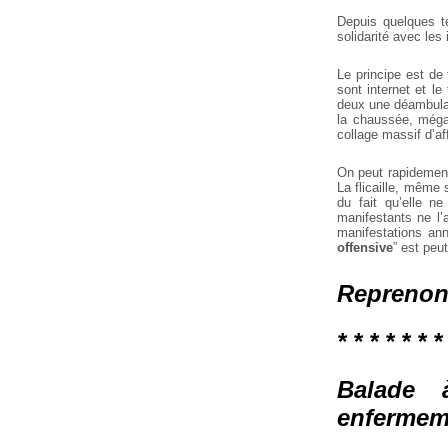
Depuis quelques t
solidarité avec les
Le principe est de 
sont internet et le
deux une déambulat
la chaussée, mégap
collage massif d’a
On peut rapidement
La flicaille, même 
du fait qu’elle n
manifestants ne l’a
manifestations an
offensive
” est peu
Reprenons
* * * * * * *
Balade 
enfermem