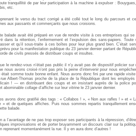
oute tranquillité de par leur participation à la machine à expulser : Bouygue
bis, etc.
reprenant le verso du tract corrigé a été collé tout le long du parcours et 
aines aux passants et commerçants que nous croisions.
e balade avait été préparé en vue de rendre visite à ces entreprises qui se 
ré dans la rétention, l’enfermement et l’expulsion des sans-papiers. Toute 
passer et qu’il sous-traite à ces boîtes pour leur plus grand bien. C’était s
prévu pour la manifestation publique du 23 janvier dernier partant de Républi
rde de civils pressés de distribuer coups et insultes.
ue le rendez-vous n’était pas public il n’y avait pas de dispositif policier sur
e nous avons croisé n’ont pas pris la peine d’intervenir pour nous empêcher
 était somme toute bonne enfant. Nous avons donc fini par une rapide visite 
rue Albert-Thomas proche de la place de la République dont les employés 
icain ! — en distribuant des coups et en insistant auprès de la police pou
 abominable collage d’affiche sur leur vitrine le 23 janvier dernier.
les avons donc gratifié des tags : « Collabos ! », « Non aux rafles ! » et « 
e » et de quelques affiches. Puis nous sommes repartis tranquillement en
ette balade.
n a l’avantage de ne pas trop exposer ses participants à la répression, d’êt
lques improvisations et de porter bruyamment un discours clair sur la politi
en reprenant momentanément la rue. Il y en aura donc d’autres !