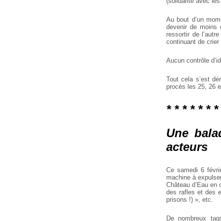
(solidarité avec les
Au bout d’un momen
devenir de moins e
ressortir de l’aut
continuant de crier 
Aucun contrôle d’id
Tout cela s’est dé
procès les 25, 26 e
* * * * * * *
Une bala
acteurs
Ce samedi 6 févri
machine à expulser 
Château d’Eau en cr
des rafles et des e
prisons !) », etc.
De nombreux tags