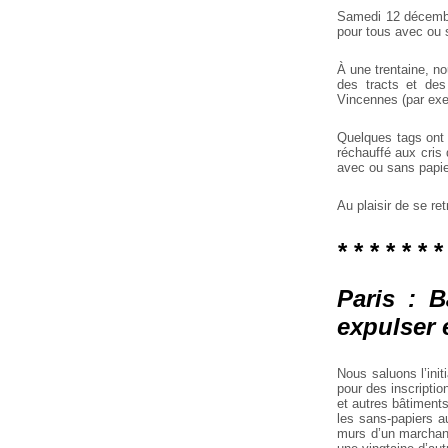
Samedi 12 décembre
pour tous avec ou 
À une trentaine, no
des tracts et des
Vincennes (par exem
Quelques tags ont 
réchauffé aux cris 
avec ou sans papier
Au plaisir de se re
* * * * * * *
Paris : 
expulser 
Nous saluons l’init
pour des inscripti
et autres bâtiment
les sans-papiers a
murs d’un marchand