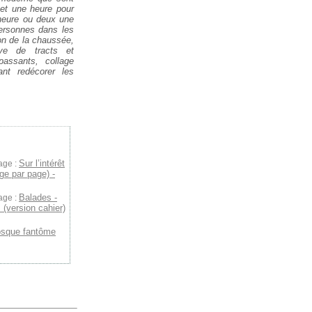
u et une heure pour
 heure ou deux une
ersonnes dans les
ion de la chaussée,
ive de tracts et
passants, collage
ant redécorer les
Sur l’intérêt
age :
ge par page) -
Balades -
age :
 (version cahier)
osque fantôme