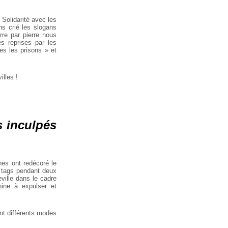
 Solidarité avec les
s crié les slogans
rre par pierre nous
s reprises par les
s les prisons » et
illes !
s inculpés
nnes ont redécoré le
e tags pendant deux
ville dans le cadre
ine à expulser et
nt différents modes