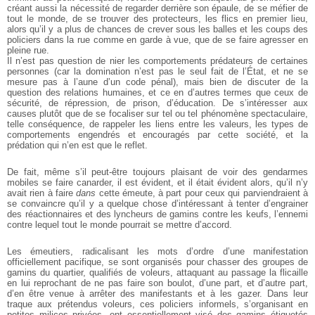
créant aussi la nécessité de regarder derrière son épaule, de se méfier de
tout le monde, de se trouver des protecteurs, les flics en premier lieu,
alors qu’il y a plus de chances de crever sous les balles et les coups des
policiers dans la rue comme en garde à vue, que de se faire agresser en
pleine rue.
Il n’est pas question de nier les comportements prédateurs de certaines
personnes (car la domination n’est pas le seul fait de l’État, et ne se
mesure pas à l’aune d’un code pénal), mais bien de discuter de la
question des relations humaines, et ce en d’autres termes que ceux de
sécurité, de répression, de prison, d’éducation. De s’intéresser aux
causes plutôt que de se focaliser sur tel ou tel phénomène spectaculaire,
telle conséquence, de rappeler les liens entre les valeurs, les types de
comportements engendrés et encouragés par cette société, et la
prédation qui n’en est que le reflet.
De fait, même s’il peut-être toujours plaisant de voir des gendarmes
mobiles se faire canarder, il est évident, et il était évident alors, qu’il n’y
avait rien à faire
dans
cette émeute, à part pour ceux qui parviendraient à
se convaincre qu’il y a quelque chose d’intéressant à tenter d’engrainer
des réactionnaires et des lyncheurs de gamins contre les keufs, l’ennemi
contre lequel tout le monde pourrait se mettre d’accord.
Les émeutiers, radicalisant les mots d’ordre d’une manifestation
officiellement pacifique, se sont organisés pour chasser des groupes de
gamins du quartier, qualifiés de voleurs, attaquant au passage la flicaille
en lui reprochant de ne pas faire son boulot, d’une part, et d’autre part,
d’en être venue à arrêter des manifestants et à les gazer. Dans leur
traque aux prétendus voleurs, ces policiers informels, s’organisant en
petites milices privées, ont essentiellement visé des gamins étiquetés