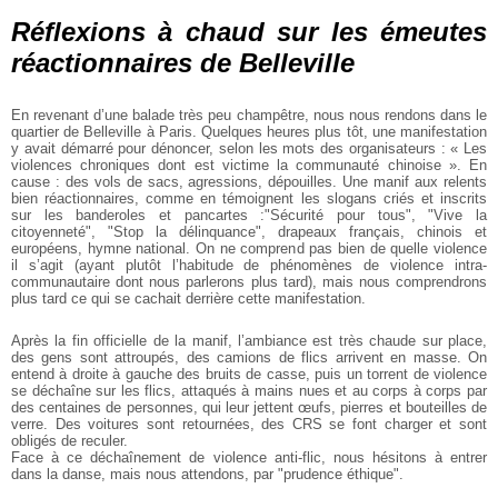
Réflexions à chaud sur les émeutes
réactionnaires de Belleville
En revenant d’une balade très peu champêtre, nous nous rendons dans le
quartier de Belleville à Paris. Quelques heures plus tôt, une manifestation
y avait démarré pour dénoncer, selon les mots des organisateurs : « Les
violences chroniques dont est victime la communauté chinoise ». En
cause : des vols de sacs, agressions, dépouilles. Une manif aux relents
bien réactionnaires, comme en témoignent les slogans criés et inscrits
sur les banderoles et pancartes :"Sécurité pour tous", "Vive la
citoyenneté", "Stop la délinquance", drapeaux français, chinois et
européens, hymne national. On ne comprend pas bien de quelle violence
il s’agit (ayant plutôt l’habitude de phénomènes de violence intra-
communautaire dont nous parlerons plus tard), mais nous comprendrons
plus tard ce qui se cachait derrière cette manifestation.
Après la fin officielle de la manif, l’ambiance est très chaude sur place,
des gens sont attroupés, des camions de flics arrivent en masse. On
entend à droite à gauche des bruits de casse, puis un torrent de violence
se déchaîne sur les flics, attaqués à mains nues et au corps à corps par
des centaines de personnes, qui leur jettent œufs, pierres et bouteilles de
verre. Des voitures sont retournées, des CRS se font charger et sont
obligés de reculer.
Face à ce déchaînement de violence anti-flic, nous hésitons à entrer
dans la danse, mais nous attendons, par "prudence éthique".