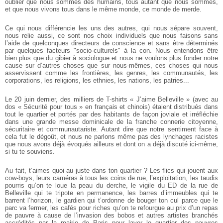
oublier que nous sommes des humains, tous autant que nous sommes,
et que nous vivons tous dans le même monde, ce monde de merde.
Ce qui nous différencie les uns des autres, qui nous sépare souvent,
nous relie aussi, ce sont nos choix individuels que nous faisons sans
l’aide de quelconques directeurs de conscience et sans être déterminés
par quelques facteurs "socio-culturels" à la con. Nous entendons être
bien plus que du gibier à sociologue et nous ne voulons plus fonder notre
cause sur d’autres choses que sur nous-mêmes, ces choses qui nous
asservissent comme les frontières, les genres, les communautés, les
corporations, les religions, les ethnies, les nations, les patries...
Le 20 juin dernier, des milliers de T-shirts « J’aime Belleville » (avec au
dos « Sécurité pour tous » en français et chinois) étaient distribués dans
tout le quartier et portés par des habitants de façon joviale et irréfléchie
dans une grande messe dominicale de la franche connerie citoyenne,
sécuritaire et communautariste. Autant dire que notre sentiment face à
cela fut le dégoût, et nous ne parlons même pas des lynchages racistes
que nous avons déjà évoqués ailleurs et dont on a déjà discuté ici-même,
si tu te souviens.
Au fait, t’aimes quoi au juste dans ton quartier ? Les flics qui jouent aux
cow-boys, leurs caméras à tous les coins de rue, l’exploitation, les taudis
pourris qu’on te loue la peau du derche, le vigile du ED de la rue de
Belleville qui te tripote en permanence, les barres d’immeubles qui te
barrent l’horizon, le gardien qui t’ordonne de bouger ton cul parce que le
parc va fermer, les cafés pour riches qu’on te refourgue au prix d’un repas
de pauvre à cause de l’invasion des bobos et autres artistes branchés
accrédités par la mairie de Paris pour laver le quartier des pauvres