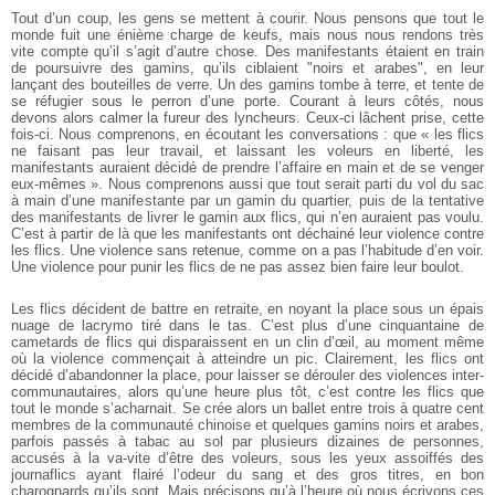
Tout d’un coup, les gens se mettent à courir. Nous pensons que tout le
monde fuit une énième charge de keufs, mais nous nous rendons très
vite compte qu’il s’agit d’autre chose. Des manifestants étaient en train
de poursuivre des gamins, qu’ils ciblaient "noirs et arabes", en leur
lançant des bouteilles de verre. Un des gamins tombe à terre, et tente de
se réfugier sous le perron d’une porte. Courant à leurs côtés, nous
devons alors calmer la fureur des lyncheurs. Ceux-ci lâchent prise, cette
fois-ci. Nous comprenons, en écoutant les conversations : que « les flics
ne faisant pas leur travail, et laissant les voleurs en liberté, les
manifestants auraient décidé de prendre l’affaire en main et de se venger
eux-mêmes ». Nous comprenons aussi que tout serait parti du vol du sac
à main d’une manifestante par un gamin du quartier, puis de la tentative
des manifestants de livrer le gamin aux flics, qui n’en auraient pas voulu.
C’est à partir de là que les manifestants ont déchainé leur violence contre
les flics. Une violence sans retenue, comme on a pas l’habitude d’en voir.
Une violence pour punir les flics de ne pas assez bien faire leur boulot.
Les flics décident de battre en retraite, en noyant la place sous un épais
nuage de lacrymo tiré dans le tas. C’est plus d’une cinquantaine de
cametards de flics qui disparaissent en un clin d’œil, au moment même
où la violence commençait à atteindre un pic. Clairement, les flics ont
décidé d’abandonner la place, pour laisser se dérouler des violences inter-
communautaires, alors qu’une heure plus tôt, c’est contre les flics que
tout le monde s’acharnait. Se crée alors un ballet entre trois à quatre cent
membres de la communauté chinoise et quelques gamins noirs et arabes,
parfois passés à tabac au sol par plusieurs dizaines de personnes,
accusés à la va-vite d’être des voleurs, sous les yeux assoiffés des
journaflics ayant flairé l’odeur du sang et des gros titres, en bon
charognards qu’ils sont. Mais précisons qu’à l’heure où nous écrivons ces