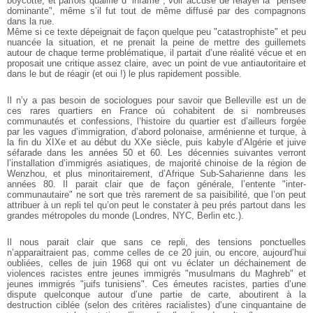
boycotté, et parfois qualifié d’"infâme", voir accusé de relayer la "pensée
dominante", même s’il fut tout de même diffusé par des compagnons
dans la rue.
Même si ce texte dépeignait de façon quelque peu "catastrophiste" et peu
nuancée la situation, et ne prenait la peine de mettre des guillemets
autour de chaque terme problématique, il partait d’une réalité vécue et en
proposait une critique assez claire, avec un point de vue antiautoritaire et
dans le but de réagir (et oui !) le plus rapidement possible.
Il n’y a pas besoin de sociologues pour savoir que Belleville est un de
ces rares quartiers en France où cohabitent de si nombreuses
communautés et confessions, l’histoire du quartier est d’ailleurs forgée
par les vagues d’immigration, d’abord polonaise, arménienne et turque, à
la fin du XIXe et au début du XXe siècle, puis kabyle d’Algérie et juive
séfarade dans les années 50 et 60. Les décennies suivantes verront
l’installation d’immigrés asiatiques, de majorité chinoise de la région de
Wenzhou, et plus minoritairement, d’Afrique Sub-Saharienne dans les
années 80. Il parait clair que de façon générale, l’entente "inter-
communautaire" ne sort que très rarement de sa paisibilité, que l’on peut
attribuer à un repli tel qu’on peut le constater à peu prés partout dans les
grandes métropoles du monde (Londres, NYC, Berlin etc.).
Il nous parait clair que sans ce repli, des tensions ponctuelles
n’apparaitraient pas, comme celles de ce 20 juin, ou encore, aujourd’hui
oubliées, celles de juin 1968 qui ont vu éclater un déchainement de
violences racistes entre jeunes immigrés "musulmans du Maghreb" et
jeunes immigrés "juifs tunisiens". Ces émeutes racistes, parties d’une
dispute quelconque autour d’une partie de carte, aboutirent à la
destruction ciblée (selon des critères racialistes) d’une cinquantaine de