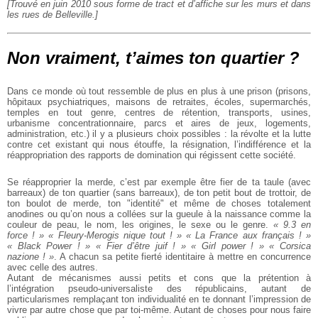
[Trouvé en juin 2010 sous forme de tract et d’affiche sur les murs et dans
les rues de Belleville.]
Non vraiment, t’aimes ton quartier ?
Dans ce monde où tout ressemble de plus en plus à une prison (prisons,
hôpitaux psychiatriques, maisons de retraites, écoles, supermarchés,
temples en tout genre, centres de rétention, transports, usines,
urbanisme concentrationnaire, parcs et aires de jeux, logements,
administration, etc.) il y a plusieurs choix possibles : la révolte et la lutte
contre cet existant qui nous étouffe, la résignation, l’indifférence et la
réappropriation des rapports de domination qui régissent cette société.
Se réapproprier la merde, c’est par exemple être fier de ta taule (avec
barreaux) de ton quartier (sans barreaux), de ton petit bout de trottoir, de
ton boulot de merde, ton "identité" et même de choses totalement
anodines ou qu’on nous a collées sur la gueule à la naissance comme la
couleur de peau, le nom, les origines, le sexe ou le genre.
« 9.3 en
force ! » « Fleury-Merogis nique tout ! » « La France aux français ! »
« Black Power ! » « Fier d’être juif ! » « Girl power ! » « Corsica
nazione ! »
. A chacun sa petite fierté identitaire à mettre en concurrence
avec celle des autres.
Autant de mécanismes aussi petits et cons que la prétention à
l’intégration pseudo-universaliste des républicains, autant de
particularismes remplaçant ton individualité en te donnant l’impression de
vivre par autre chose que par toi-même. Autant de choses pour nous faire