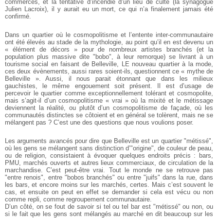
commerces, et la tentative d’incendie d’un lieu de culte (la synagogue
Julien Lacroix), il y aurait eu un mort, ce qui n’a finalement jamais été
confirmé.
Dans un quartier où le cosmopolitisme et l’entente inter-communautaire
ont été élevés au stade de la mythologie, au point qu’il en est devenu un
« élément de décors » pour de nombreux artistes branchés (et la
population plus massive dite "bobo", à leur remorque) se livrant à un
tourisme social en faisant de Belleville, LE nouveau quartier à la mode,
ces deux évènements, aussi rares soient-ils, questionnent ce « mythe de
Belleville ». Aussi, il nous parait étonnant que dans les milieux
gauchistes, le même engouement soit présent. Il est d’usage de
percevoir le quartier comme exceptionnellement tolérant et cosmopolite,
mais s’agit-il d’un cosmopolitisme « vrai » où la mixité et le métissage
deviennent la réalité, ou plutôt d’un cosmopolitisme de façade, où les
communautés distinctes se côtoient et en général se tolèrent, mais ne se
mélangent pas ? C’est une des questions que nous voulions poser.
Les arguments avancés pour dire que Belleville est un quartier "métissé",
où les gens se mélangent sans distinction d’"origine", de couleur de peau,
ou de religion, consistaient à évoquer quelques endroits précis : bars,
PMU, marchés ouverts et autres lieux commerciaux, de circulation de la
marchandise. C’est peut-être vrai. Tout le monde ne se retrouve pas
"entre renois", entre "bobos branchés" ou entre "juifs" dans la rue, dans
les bars, et encore moins sur les marchés, certes. Mais c’est souvent le
cas, et ensuite on peut en effet se demander si cela est vécu ou non
comme repli, comme regroupement communautaire.
D’un côté, on se fout de savoir si tel ou tel bar est "métissé" ou non, ou
si le fait que les gens sont mélangés au marché en dit beaucoup sur les