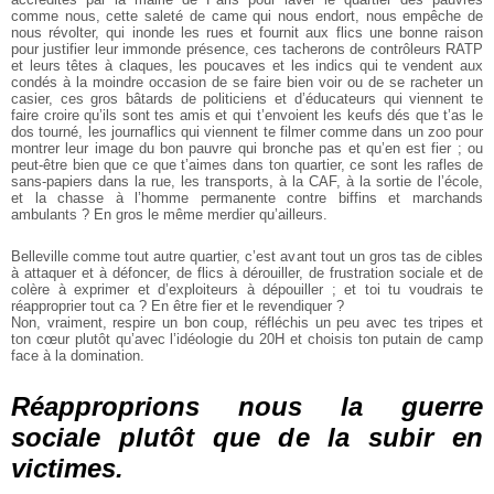
comme nous, cette saleté de came qui nous endort, nous empêche de
nous révolter, qui inonde les rues et fournit aux flics une bonne raison
pour justifier leur immonde présence, ces tacherons de contrôleurs RATP
et leurs têtes à claques, les poucaves et les indics qui te vendent aux
condés à la moindre occasion de se faire bien voir ou de se racheter un
casier, ces gros bâtards de politiciens et d’éducateurs qui viennent te
faire croire qu’ils sont tes amis et qui t’envoient les keufs dés que t’as le
dos tourné, les journaflics qui viennent te filmer comme dans un zoo pour
montrer leur image du bon pauvre qui bronche pas et qu’en est fier ; ou
peut-être bien que ce que t’aimes dans ton quartier, ce sont les rafles de
sans-papiers dans la rue, les transports, à la CAF, à la sortie de l’école,
et la chasse à l’homme permanente contre biffins et marchands
ambulants ? En gros le même merdier qu’ailleurs.
Belleville comme tout autre quartier, c’est avant tout un gros tas de cibles
à attaquer et à défoncer, de flics à dérouiller, de frustration sociale et de
colère à exprimer et d’exploiteurs à dépouiller ; et toi tu voudrais te
réapproprier tout ca ? En être fier et le revendiquer ?
Non, vraiment, respire un bon coup, réfléchis un peu avec tes tripes et
ton cœur plutôt qu’avec l’idéologie du 20H et choisis ton putain de camp
face à la domination.
Réapproprions nous la guerre
sociale plutôt que de la subir en
victimes.