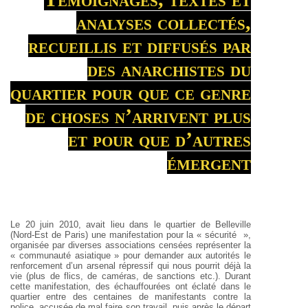
analyses collectés,
recueillis et diffusés par
des anarchistes du
quartier pour que ce genre
de choses n’arrivent plus
et pour que d’autres
émergent
Le 20 juin 2010, avait lieu dans le quartier de Belleville
(Nord-Est de Paris) une manifestation pour la « sécurité
»,
organisée par diverses associations censées représenter
la
« communauté asiatique » pour demander aux
autorités le
renforcement d’un arsenal répressif qui nous
pourrit déjà la
vie (plus de flics, de caméras, de sanctions
etc.). Durant
cette manifestation, des échauffourées ont
éclaté dans le
quartier entre des centaines de
manifestants contre la
police, accusée de mal faire son
travail, puis après le départ