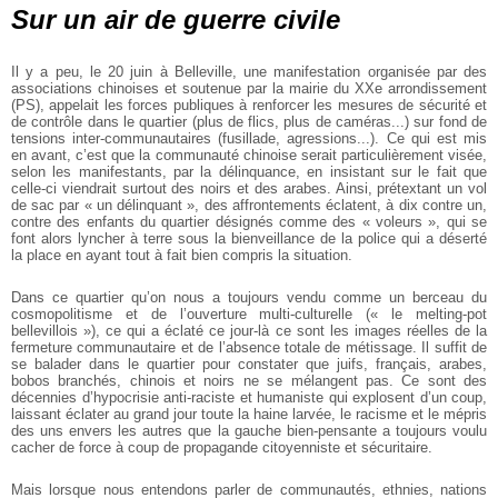
Sur un air de guerre civile
Il y a peu, le 20 juin à Belleville, une manifestation organisée par des
associations chinoises et soutenue par la mairie du XXe arrondissement
(PS), appelait les forces publiques à renforcer les mesures de sécurité et
de contrôle dans le quartier (plus de flics, plus de caméras...) sur fond de
tensions inter-communautaires (fusillade, agressions...). Ce qui est mis
en avant, c’est que la communauté chinoise serait particulièrement visée,
selon les manifestants, par la délinquance, en insistant sur le fait que
celle-ci viendrait surtout des noirs et des arabes. Ainsi, prétextant un vol
de sac par « un délinquant », des affrontements éclatent, à dix contre un,
contre des enfants du quartier désignés comme des « voleurs », qui se
font alors lyncher à terre sous la bienveillance de la police qui a déserté
la place en ayant tout à fait bien compris la situation.
Dans ce quartier qu’on nous a toujours vendu comme un berceau du
cosmopolitisme et de l’ouverture multi-culturelle (« le melting-pot
bellevillois »), ce qui a éclaté ce jour-là ce sont les images réelles de la
fermeture communautaire et de l’absence totale de métissage. Il suffit de
se balader dans le quartier pour constater que juifs, français, arabes,
bobos branchés, chinois et noirs ne se mélangent pas. Ce sont des
décennies d’hypocrisie anti-raciste et humaniste qui explosent d’un coup,
laissant éclater au grand jour toute la haine larvée, le racisme et le mépris
des uns envers les autres que la gauche bien-pensante a toujours voulu
cacher de force à coup de propagande citoyenniste et sécuritaire.
Mais lorsque nous entendons parler de communautés, ethnies, nations