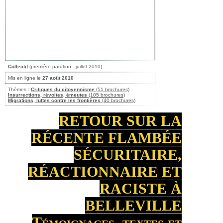
Collectif
(première parution : juillet 2010)
Mis en ligne le
27 août 2010
Thèmes :
Critiques du citoyennisme
(51 brochures)
Insurrections, révoltes, émeutes
(105 brochures)
Migrations, luttes contre les frontières
(40 brochures)
RETOUR SUR LA
RÉCENTE FLAMBÉE
SÉCURITAIRE,
RÉACTIONNAIRE ET
RACISTE À
BELLEVILLE
Témoignages, textes et