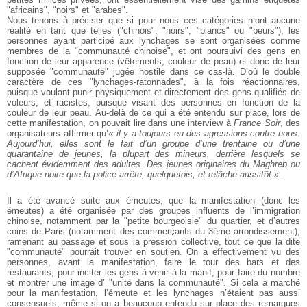
"africains", "noirs" et "arabes".
Nous tenons à préciser que si pour nous ces catégories n’ont aucune
réalité en tant que telles ("chinois", "noirs", "blancs" ou "beurs"), les
personnes ayant participé aux lynchages se sont organisées comme
membres de la "communauté chinoise", et ont poursuivi des gens en
fonction de leur apparence (vêtements, couleur de peau) et donc de leur
supposée "communauté" jugée hostile dans ce cas-là. D’où le double
caractère de ces "lynchages-ratonnades", à la fois réactionnaires,
puisque voulant punir physiquement et directement des gens qualifiés de
voleurs, et racistes, puisque visant des personnes en fonction de la
couleur de leur peau. Au-delà de ce qui a été entendu sur place, lors de
cette manifestation, on pouvait lire dans une interview à
France Soir
, des
organisateurs affirmer qu’
« il y a toujours eu des agressions contre nous.
Aujourd’hui, elles sont le fait d’un groupe d’une trentaine ou d’une
quarantaine de jeunes, la plupart des mineurs, derrière lesquels se
cachent évidemment des adultes. Des jeunes originaires du Maghreb ou
d’Afrique noire que la police arrête, quelquefois, et relâche aussitôt »
.
Il a été avancé suite aux émeutes, que la manifestation (donc les
émeutes) a été organisée par des groupes influents de l’immigration
chinoise, notamment par la "petite bourgeoisie" du quartier, et d’autres
coins de Paris (notamment des commerçants du 3ème arrondissement),
ramenant au passage et sous la pression collective, tout ce que la dite
"communauté" pourrait trouver en soutien. On a effectivement vu des
personnes, avant la manifestation, faire le tour des bars et des
restaurants, pour inciter les gens à venir à la manif, pour faire du nombre
et montrer une image d’ "unité dans la communauté". Si cela a marché
pour la manifestation, l’émeute et les lynchages n’étaient pas aussi
consensuels, même si on a beaucoup entendu sur place des remarques