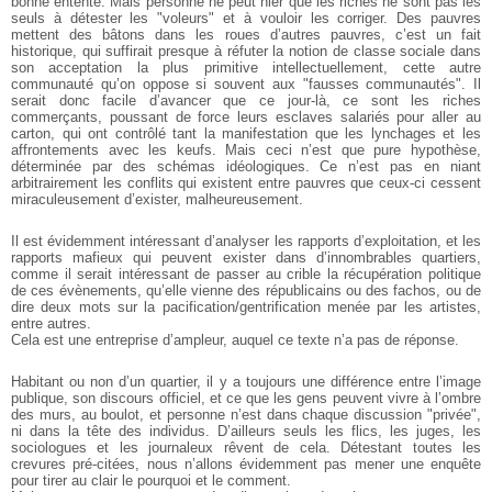
bonne entente. Mais personne ne peut nier que les riches ne sont pas les
seuls à détester les "voleurs" et à vouloir les corriger. Des pauvres
mettent des bâtons dans les roues d’autres pauvres, c’est un fait
historique, qui suffirait presque à réfuter la notion de classe sociale dans
son acceptation la plus primitive intellectuellement, cette autre
communauté qu’on oppose si souvent aux "fausses communautés". Il
serait donc facile d’avancer que ce jour-là, ce sont les riches
commerçants, poussant de force leurs esclaves salariés pour aller au
carton, qui ont contrôlé tant la manifestation que les lynchages et les
affrontements avec les keufs. Mais ceci n’est que pure hypothèse,
déterminée par des schémas idéologiques. Ce n’est pas en niant
arbitrairement les conflits qui existent entre pauvres que ceux-ci cessent
miraculeusement d’exister, malheureusement.
Il est évidemment intéressant d’analyser les rapports d’exploitation, et les
rapports mafieux qui peuvent exister dans d’innombrables quartiers,
comme il serait intéressant de passer au crible la récupération politique
de ces évènements, qu’elle vienne des républicains ou des fachos, ou de
dire deux mots sur la pacification/gentrification menée par les artistes,
entre autres.
Cela est une entreprise d’ampleur, auquel ce texte n’a pas de réponse.
Habitant ou non d’un quartier, il y a toujours une différence entre l’image
publique, son discours officiel, et ce que les gens peuvent vivre à l’ombre
des murs, au boulot, et personne n’est dans chaque discussion "privée",
ni dans la tête des individus. D’ailleurs seuls les flics, les juges, les
sociologues et les journaleux rêvent de cela. Détestant toutes les
crevures pré-citées, nous n’allons évidemment pas mener une enquête
pour tirer au clair le pourquoi et le comment.