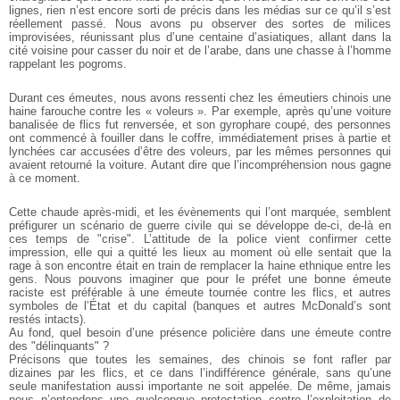
lignes, rien n’est encore sorti de précis dans les médias sur ce qu’il s’est
réellement passé. Nous avons pu observer des sortes de milices
improvisées, réunissant plus d’une centaine d’asiatiques, allant dans la
cité voisine pour casser du noir et de l’arabe, dans une chasse à l’homme
rappelant les pogroms.
Durant ces émeutes, nous avons ressenti chez les émeutiers chinois une
haine farouche contre les « voleurs ». Par exemple, après qu’une voiture
banalisée de flics fut renversée, et son gyrophare coupé, des personnes
ont commencé à fouiller dans le coffre, immédiatement prises à partie et
lynchées car accusées d’être des voleurs, par les mêmes personnes qui
avaient retourné la voiture. Autant dire que l’incompréhension nous gagne
à ce moment.
Cette chaude après-midi, et les évènements qui l’ont marquée, semblent
préfigurer un scénario de guerre civile qui se développe de-ci, de-là en
ces temps de "crise". L’attitude de la police vient confirmer cette
impression, elle qui a quitté les lieux au moment où elle sentait que la
rage à son encontre était en train de remplacer la haine ethnique entre les
gens. Nous pouvons imaginer que pour le préfet une bonne émeute
raciste est préférable à une émeute tournée contre les flics, et autres
symboles de l’État et du capital (banques et autres McDonald’s sont
restés intacts).
Au fond, quel besoin d’une présence policière dans une émeute contre
des "délinquants" ?
Précisons que toutes les semaines, des chinois se font rafler par
dizaines par les flics, et ce dans l’indifférence générale, sans qu’une
seule manifestation aussi importante ne soit appelée. De même, jamais
nous n’entendons une quelconque protestation contre l’exploitation de