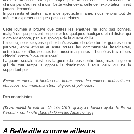
chinois par d’autres chinois. Cette violence-là, celle de l’exploitation, n’est
jamais dénoncée.
Impuissants et tristes face à ce spectacle infâme, nous tenons tout de
même à exprimer quelques positions claires.
Cette journée a prouvé que toutes les émeutes ne sont pas bonnes,
malgré ce que peuvent en penser les quelques hooligans et nihilistes qui
y croient encore, par leur apologie de la guerre civile.
En outre, nous croyons qu’il est nécessaire de déserter les guerres entre
pauvres, entre ethnies et entre toutes les communautés imaginaires,
entre tous les rôles sociaux tout aussi imaginaires : "honnêtes travailleurs
chinois" contre "voleurs arabes".
La guerre sociale n’est pas la guerre de tous contre tous, mais la guerre
qui de tout temps a opposé la domination à tous ceux qui ne la
supportent pas.
Encore et encore, il faudra nous battre contre les cancers nationalistes,
ethniques, communautaristes, religieux et politiques.
Des anarchistes
.
[Texte publié le soir du 20 juin 2010, quelques heures après la fin de
l’émeute, sur le site
Base de Données Anarchistes
.]
A Belleville comme ailleurs...