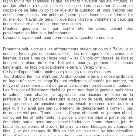
façon tout à fait scandaleuse que les tracts n’avaient pas été diffusés, et
que les affiches n’étaient visibles nulle part dans le quartier. Chacun est
capable de se faire un point de vue sur la question, et nous n’allons pas
nous enfermer dans une petite quéguerre pour décerner la médaille d’or
du meilleur "travail de terrain", que nous laissons volontiers à ceux qui
tiennent encore à se définir comme militants.
D’autres questions ont par contre été formulées, posant des
problématiques bien plus intéressantes.
Évoquons rapidement, pour commencer, la question émeutière.
Dimanche soir, alors que les affrontements étaient en cours à Belleville et
que les lynchages se poursuivaient, des messages sont apparus sur
internet, disant à peu de chose près : « les Chinois ont chassé les flics et
tiennent la place du métro Belleville, pour la première fois depuis
longtemps, les flics ont abandonné le terrain. Venez vite ».
Ce type d’appel était stupide pour plusieurs raisons évidentes.
Tout d’abord, les flics n’ont pas
dû
abandonner le terrain, chose qu’ils font
de façon très rare, et lorsqu’ils sont réellement débordés (en nombre, en
moyen et en détermination) ce qui arrive rarement en situation émeutière.
Les flics ont délibérément choisi de partir, non dans la panique mais dans
le calme, sans charger, et appliquant une décision réfléchie de la
préfecture. Si la police a alors pris la décision de partir, abandonnant au
passage une voiture banalisée qui sera ensuite retournée, c’est qu’elle a
jugé qu’il n’y avait pas particulièrement de débordement à contenir, pas
de danger réel pour "l’ordre public". Chose étonnante au premier abord,
car durant les affrontements, la police a bien été prise à partie par les
émeutiers, parfois avec une violence très intense (contre-charges, jets de
bouteilles, de pierres et d’œufs, lutte à main nue, blocages de voitures de
flics...), et des groupes de flics en civil ont bien failli se faire dérouiller.
Mais d’autre part, et cela a eu beaucoup plus d’importance, aucune