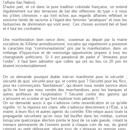
l’affaire Ilan Halimi).
D’autre part, et ce dans la pure tradition coloniale française, on entend
régulièrement sur des terrasses de bar des réflexions du type « à nous
les p’tites chinoises » qui font échos aux regards affamés reflétant le
sexisme teinté de racisme à l’égard des femmes “asiatiques” et tous les
fantasmes de domination qui vont avec. Ces choses existent bel et bien
et il faut les combattre.
Une manifestation bien rance donc, soutenue au départ par la mairie
socialiste du XXème arrondissement, socialos qui regretteront a posteriori
le caractère trop "communautariste" pris par la manifestation, dans un
mélange d’hypocrisie et de mensonge opportuniste propres à tous les
charognards politiciens. Si il est paradoxal de parler d’ "émeutes pour
l’ordre", il faut bien admettre que celles qui ont eu lieu ce 20 juin en
étaient incontestablement.
On se demande pourquoi diable irait-on manifester pour la sécurité ;
sécurité de quoi, sécurité pour qui, et contre quoi ? Sécurité pour les flics,
pour les commerçants “bienfaiteurs”, qui disent nous rendre service alors
qu’ils ne font que nous vendre des marchandises, pour les banques et
autres profiteurs de l’exploitation ? Sécurité contre des gamins qui
s’amusent en scooter et qui font exploser trois pétards ?
On se demande aussi à qui s’adresse cette revendication et ce qu’elle
signifie. Ici la réponse est claire, elle s’adresse directement à l’État, à la
mairie, à leurs flics et autres agents du contrôle. Elle relaye aussi toute la
propagande sécuritaire qu’on nous fait bouffer dans les médias, surtout
lorsqu’une quelconque élection pointe le bout de sa sale gueule, créant la
menace permanente de l’ennemi posté à chaque coin de rue, du grand
criminel au petit délinquant, rêvant tous de s’attaquer au premier venu,