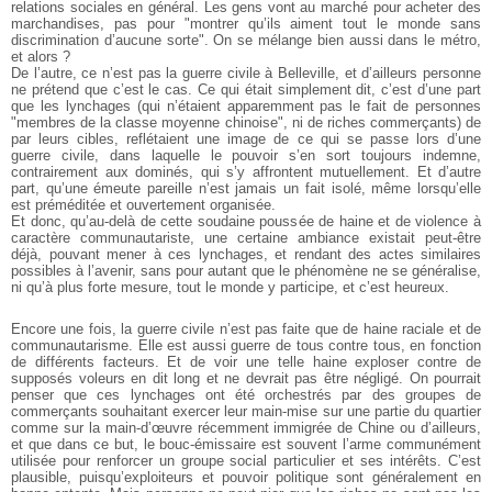
relations sociales en général. Les gens vont au marché pour acheter des
marchandises, pas pour "montrer qu’ils aiment tout le monde sans
discrimination d’aucune sorte". On se mélange bien aussi dans le métro,
et alors ?
De l’autre, ce n’est pas la guerre civile à Belleville, et d’ailleurs personne
ne prétend que c’est le cas. Ce qui était simplement dit, c’est d’une part
que les lynchages (qui n’étaient apparemment pas le fait de personnes
"membres de la classe moyenne chinoise", ni de riches commerçants) de
par leurs cibles, reflétaient une image de ce qui se passe lors d’une
guerre civile, dans laquelle le pouvoir s’en sort toujours indemne,
contrairement aux dominés, qui s’y affrontent mutuellement. Et d’autre
part, qu’une émeute pareille n’est jamais un fait isolé, même lorsqu’elle
est préméditée et ouvertement organisée.
Et donc, qu’au-delà de cette soudaine poussée de haine et de violence à
caractère communautariste, une certaine ambiance existait peut-être
déjà, pouvant mener à ces lynchages, et rendant des actes similaires
possibles à l’avenir, sans pour autant que le phénomène ne se généralise,
ni qu’à plus forte mesure, tout le monde y participe, et c’est heureux.
Encore une fois, la guerre civile n’est pas faite que de haine raciale et de
communautarisme. Elle est aussi guerre de tous contre tous, en fonction
de différents facteurs. Et de voir une telle haine exploser contre de
supposés voleurs en dit long et ne devrait pas être négligé. On pourrait
penser que ces lynchages ont été orchestrés par des groupes de
commerçants souhaitant exercer leur main-mise sur une partie du quartier
comme sur la main-d’œuvre récemment immigrée de Chine ou d’ailleurs,
et que dans ce but, le bouc-émissaire est souvent l’arme communément
utilisée pour renforcer un groupe social particulier et ses intérêts. C’est
plausible, puisqu’exploiteurs et pouvoir politique sont généralement en