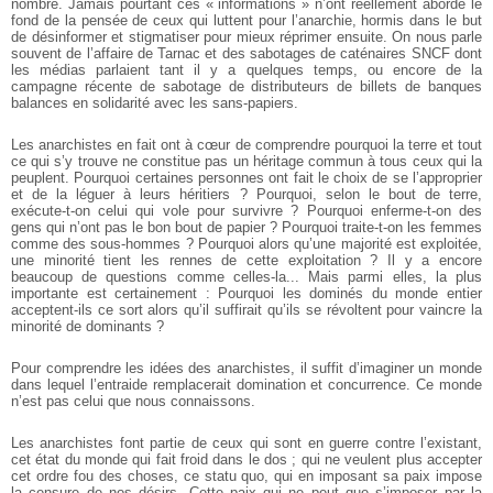
nombre. Jamais pourtant ces « informations » n’ont réellement
abordé le
fond de la pensée de ceux qui luttent pour l’anarchie, hormis dans le but
de désinformer et stigmatiser pour
mieux réprimer ensuite. On nous parle
souvent de l’affaire de Tarnac et des sabotages de caténaires SNCF dont
les
médias parlaient tant il y a quelques temps, ou encore de la
campagne récente de sabotage de distributeurs de billets
de banques
balances en solidarité avec les sans-papiers.
Les anarchistes en fait ont à cœur de comprendre pourquoi la terre et tout
ce qui s’y trouve ne constitue pas un
héritage commun à tous ceux qui la
peuplent. Pourquoi certaines personnes ont fait le choix de se l’approprier
et de la
léguer à leurs héritiers ? Pourquoi, selon le bout de terre,
exécute-t-on celui qui vole pour survivre ? Pourquoi enferme-t-on des
gens qui n’ont pas le bon bout de papier ? Pourquoi traite-t-on les femmes
comme des sous-hommes ?
Pourquoi alors qu’une majorité est exploitée,
une minorité tient les rennes de cette exploitation ?
Il y a encore
beaucoup de questions comme celles-la... Mais parmi elles, la plus
importante est certainement :
Pourquoi les dominés du monde entier
acceptent-ils ce sort alors qu’il suffirait qu’ils se révoltent pour vaincre la
minorité de dominants ?
Pour comprendre les idées des anarchistes, il suffit d’imaginer un monde
dans lequel l’entraide remplacerait
domination et concurrence. Ce monde
n’est pas celui que nous connaissons.
Les anarchistes font partie de ceux qui sont en guerre contre l’existant,
cet état du monde qui fait froid dans le dos ; qui
ne veulent plus accepter
cet ordre fou des choses, ce statu quo, qui en imposant sa paix impose
la censure de nos
désirs. Cette paix qui ne peut que s’imposer par la