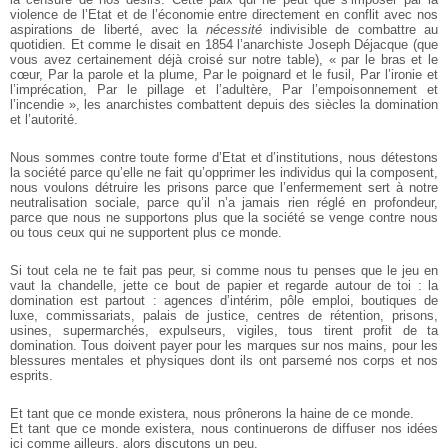
violence de l’Etat et de l’économie entre directement en conflit avec
nos
aspirations de liberté, avec la
nécessité
indivisible de combattre au
quotidien. Et comme le disait en 1854
l’anarchiste Joseph Déjacque (que
vous avez certainement déjà croisé sur notre table), « par le bras et le
cœur, Par la
parole et la plume, Par le poignard et le fusil, Par l’ironie et
l’imprécation, Par le pillage et l’adultère, Par
l’empoisonnement et
l’incendie », les anarchistes combattent depuis des siècles la domination
et l’autorité.
Nous sommes contre toute forme d’Etat et d’institutions, nous détestons
la société parce qu’elle ne fait qu’opprimer les
individus qui la composent,
nous voulons détruire les prisons parce que l’enfermement sert à notre
neutralisation
sociale, parce qu’il n’a jamais rien réglé en profondeur,
parce que nous
ne supportons plus que la société se venge contre nous
ou tous ceux
qui ne supportent plus ce monde.
Si tout cela ne te fait pas peur, si comme nous tu penses que le jeu en
vaut la
chandelle, jette ce bout de papier et regarde autour de toi : la
domination
est partout : agences d’intérim, pôle emploi, boutiques de
luxe,
commissariats, palais de justice, centres de rétention, prisons,
usines,
supermarchés, expulseurs, vigiles, tous tirent profit de ta
domination. Tous
doivent payer pour les marques sur nos mains, pour les
blessures mentales
et physiques dont ils ont parsemé nos corps et nos
esprits.
Et tant que ce monde existera, nous prônerons la haine de ce monde.
Et tant que ce monde existera, nous continuerons de diffuser nos
idées
ici comme ailleurs, alors discutons un peu.