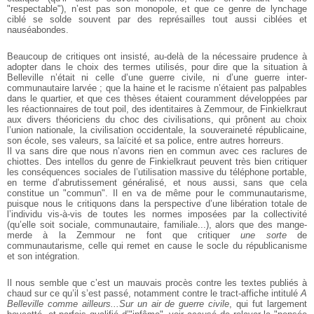
"respectable"), n’est pas son monopole, et que ce genre de lynchage
ciblé se solde souvent par des représailles tout aussi ciblées et
nauséabondes.
Beaucoup de critiques ont insisté, au-delà de la nécessaire prudence à
adopter dans le choix des termes utilisés, pour dire que la situation à
Belleville n’était ni celle d’une guerre civile, ni d’une guerre inter-
communautaire larvée ; que la haine et le racisme n’étaient pas palpables
dans le quartier, et que ces thèses étaient couramment développées par
les réactionnaires de tout poil, des identitaires à Zemmour, de Finkielkraut
aux divers théoriciens du choc des civilisations, qui prônent au choix
l’union nationale, la civilisation occidentale, la souveraineté républicaine,
son école, ses valeurs, sa laïcité et sa police, entre autres horreurs.
Il va sans dire que nous n’avons rien en commun avec ces raclures de
chiottes. Des intellos du genre de Finkielkraut peuvent très bien critiquer
les conséquences sociales de l’utilisation massive du téléphone portable,
en terme d’abrutissement généralisé, et nous aussi, sans que cela
constitue un "commun". Il en va de même pour le communautarisme,
puisque nous le critiquons dans la perspective d’une libération totale de
l’individu vis-à-vis de toutes les normes imposées par la collectivité
(qu’elle soit sociale, communautaire, familiale...), alors que des mange-
merde à la Zemmour ne font que critiquer
une sorte
de
communautarisme, celle qui remet en cause le socle du républicanisme
et son intégration.
Il nous semble que c’est un mauvais procès contre les textes publiés à
chaud sur ce qu’il s’est passé, notamment contre le tract-affiche intitulé
A
Belleville comme ailleurs...Sur un air de guerre civile
, qui fut largement