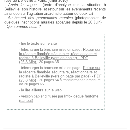
rues de Belleville à Paris, juillet 2010)
-
Aprés la vague...
(texte d’analyse sur la situation à
Belleville, son histoire, et retour sur les événements récents
ainsi que sur l’agitation anarchiste autour de ceux-ci)
-
Au hasard des promenades murales
(photographies de
quelques inscriptions murales apparues depuis le 20 Juin)
-
Qui sommes-nous ?
texte sur le site
lire le
Retour sur
télécharger la brochure mise en page :
la récente flambée sécuritaire, réactionnaire et
raciste à Belleville (version cahier) - PDF
(25.8 Mio)
- 20 pages A5.
Retour sur
télécharger la brochure mise en page :
la récente flambée sécuritaire, réactionnaire et
raciste à Belleville (version page par page) - PDF
(25.8 Mio)
- 20 pages A4 à transformer en brochure
de 20 pages A5.
la lire ailleurs sur le web
Infokiosque fantôme
version papier diffusée par
(partout)