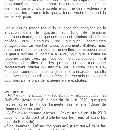
programmé de celle-ci,
contre quelques gamins isolés et
identifiés par la vindicte
populaire comme des « voleurs » à
punir par des critères
tels que la tenue vestimentaire et la
couleur de peau.
Les quelques textes recueillis ici sont des analyses de la
situation dans le quartier, sur fond de tensions
communautaires, ainsi que des tracts et affiches diffusés
et
collées aux alentours par quelques anarchistes
antagonistes. En réaction à ces évènements d’abord,
mais
aussi dans l’espoir d’ouvrir de nouvelles
perspectives pour
la guerre sociale ici comme ailleurs,
pour que la haine se
retourne contre ceux qui nous
dominent au quotidien, qu’il
s’agisse des flics et des
patrons ou de tout autre
représentant officiel ou
informel de l’autorité capitaliste,
étatique,
communautaire, religieuse et patriarcale ; qu’elle
ne
serve plus à nourrir les intérêts des ennemis de la liberté
pour tous par le biais de la guerre entre exploités.
Sommaire
-
Réflexions à chaud sur les émeutes réactionnaires de
Belleville
(texte publié le soir du 20 juin 2010, quelques
heures après la fin de l’émeute, sur le site
"Base de
Données Anarchistes")
-
A Belleville comme ailleurs...
(texte trouvé en juin 2010
sous forme de tract et d’affiche sur les murs et dans les
rues de Belleville)
-
Non, vraiment, t’aimes ton quartier ?
(tract trouvé dans les