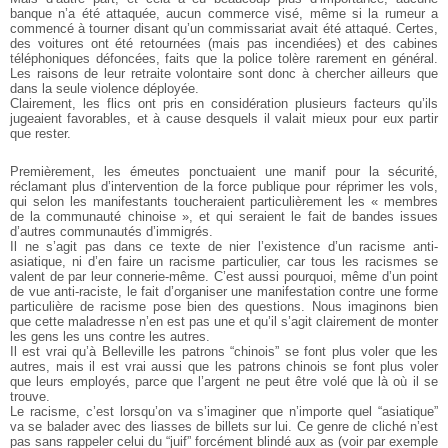
banque n’a été attaquée, aucun commerce visé, même si la rumeur a
commencé à tourner disant qu’un commissariat avait été attaqué. Certes,
des voitures ont été retournées (mais pas incendiées) et des cabines
téléphoniques défoncées, faits que la police tolère rarement en général.
Les raisons de leur retraite volontaire sont donc à chercher ailleurs que
dans la seule violence déployée.
Clairement, les flics ont pris en considération plusieurs facteurs qu’ils
jugeaient favorables, et à cause desquels il valait mieux pour eux partir
que rester.
Premièrement, les émeutes ponctuaient une manif pour la sécurité,
réclamant plus d’intervention de la force publique pour réprimer les vols,
qui selon les manifestants toucheraient particulièrement les « membres
de la communauté chinoise », et qui seraient le fait de bandes issues
d’autres communautés d’immigrés.
Il ne s’agit pas dans ce texte de nier l’existence d’un racisme anti-
asiatique, ni d’en faire un racisme particulier, car tous les racismes se
valent de par leur connerie-même. C’est aussi pourquoi, même d’un point
de vue anti-raciste, le fait d’organiser une manifestation contre une forme
particulière de racisme pose bien des questions. Nous imaginons bien
que cette maladresse n’en est pas une et qu’il s’agit clairement de monter
les gens les uns contre les autres.
Il est vrai qu’à Belleville les patrons “chinois” se font plus voler que les
autres, mais il est vrai aussi que les patrons chinois se font plus voler
que leurs employés, parce que l’argent ne peut être volé que là où il se
trouve.
Le racisme, c’est lorsqu’on va s’imaginer que n’importe quel “asiatique”
va se balader avec des liasses de billets sur lui. Ce genre de cliché n’est
pas sans rappeler celui du “juif” forcément blindé aux as (voir par exemple