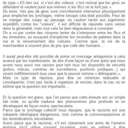
du type
« Eh ben oui, si c’est des voleurs, c’est normal que les gens se
défendent et veulent punir eux-mêmes si les flics ne le font pas »
.
Du reste, très peu de gens sont concrètement intervenus physiquement
pour empêcher les lynchages, même lorsque cela était possible. Peur de
se manger des coups au passage, ou caution tacite aux jugements
expéditifs contre les "voleurs", il est difficile de répondre sans verser
dans la généralité, mais tout cela fut bien dégueulasse à constater.
On a vu par contre des citoyens tenter de s’interposer entre les flics et
les émeutiers, ou essayant d’empêcher les incendies de palettes dans la
rue et le renversement des voitures. Comme quoi, la vie de la
marchandise a souvent plus de prix que celle des humains...
Il aurait peut-être été possible de porter un message antagoniste à celui
avancé par les manifestants, de dire d’une façon ou d’une autre que nous
avons nous aussi nos raisons pour haïr tous les dispositifs de sécurité
(police, milices, caméras de surveillance, punitions juridiques...) qui
visent indifféremment tous ceux que le pouvoir nomme « délinquants ».
Mais ce type de réponse, pour être un minimum réalisable et
conséquente, n’est pas facile à organiser, et encore, dans le cas où on
estime que la question est importante...
Et la question est grave, que l’on pense que cette émeute est un simple
fait isolé, ou qu’elle traduise des phénomènes plus profonds et se
développant de façon moins spectaculaire.
Parce que le lynchage collectif nous répugne, que le racisme est une
saloperie idéologique dangereuse, tout comme le communautarisme et
les revendications sécuritaires.
Aussi parce que le racisme, s’il est clairement une arme de l’ennemi
étatique (qu’il utilise souvent lui-même, mais en veillant à être