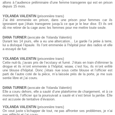
allons à l’audience préliminaire d’une femme transgenre qui est en prison
depuis 15 mois.
YOLANDA VALENTIN
(prisonnière trans)
J’ai été emmenée en prison, dans une prison pour femmes car ils
ignoraient que j’étais transgenre jusqu’à ce que je le leur dise. Et ils ont
dû me retirer de la cage avec les femmes pour me mettre toute seule.
DANA TURNER
(avocate de Yolanda Valentin)
Durant les 14 jours, elle a eu une altercation... Le garde l’a jetée à terre,
lui a disloqué l’épaule. Ils l’ont emmenée à l’hôpital pour des radios et elle
a essayé de fuir.
YOLANDA VALENTIN
(prisonnière trans)
Cette nuit-là, j’avais pris de l’ecstasy et fumé. J’étais en train d’éliminer la
drogue et ils m’ont emmenée à l’hôpital, woaw, c’est fou, ils m’ont enfilé
une blouse d’hôpital. Donc j’étais nue sous cette blouse et l’officier est
parti de l’autre coté de la pièce, m’a laissée près de la porte, je me suis
sentie libre et j’ai couru.
DANA TURNER
(avocate de Yolanda Valentin)
Elle a couru dehors, elle a sauté d’une plateforme de chargement, et à ce
moment-là, l’officier qui la poursuivait a sauté et s’est brisé la jambe. Elle
est accusée de tentative d’évasion.
YOLANDA VALENTIN
(prisonnière trans)
On veut juste s’échapper de tout, ne pas affronter ses problèmes, je n’ai
pas réfléchi et j’ai couru.