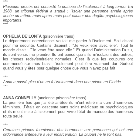
***
Plusieurs procès ont contesté la pratique de l’isolement à long terme.
En
1988, un tribunal fédéral a statué :
"Isoler une personne année après
année ou même mois après mois
peut causer des dégâts psychologiques
importants.
***
OPHELIA DE’LONTA
(prisonnière trans)
Le département correctionnel voulait me garder à l’isolement. Soit disant
pour ma sécurité. Certains disaient : "Je veux être avec elle". Tout le
monde disait : "Je veux être avec elle." Et quand l’administration l’a su,
ils sont venus me prendre. Ils ont pensé que s’ils m’isolaient des autres,
les choses redeviendraient normales. C’est là que les coupures ont
commencé sur mes bras. L’isolement peut être vraiment dur. Surtout
quand vous y êtes pour quelque chose que vous n’avez pas fait.
***
Anna a passé plus d’un an à l’isolement dans une prison en Floride.
***
ANNA CONNELLY
(ancienne prisonnière trans)
La première fois que j’ai été arrêtée ils m’ont retiré ma cure d’hormones
féminines. J’étais en descente sans soins médicaux ou psychologiques
et ils m’ont mise à l’isolement pour vivre l’état de manque des hormones
toute seule.
***
Certaines prisons fournissent des hormones aux personnes qui ont
une
ordonnance antérieure à leur incarcération. La plupart ne le font pas.