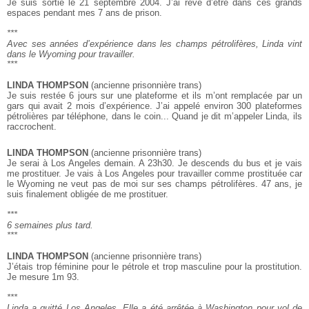
Je suis sortie le 21 septembre 2004. J’ai rêvé d’être dans ces grands
espaces pendant mes 7 ans de prison.
***
Avec ses années d’expérience dans les champs pétrolifères,
Linda vint
dans le Wyoming pour travailler.
***
LINDA THOMPSON
(ancienne prisonnière trans)
Je suis restée 6 jours sur une plateforme et ils m’ont remplacée par un
gars qui avait 2 mois d’expérience. J’ai appelé environ 300 plateformes
pétrolières par téléphone, dans le coin... Quand je dit m’appeler Linda, ils
raccrochent.
LINDA THOMPSON
(ancienne prisonnière trans)
Je serai à Los Angeles demain. A 23h30. Je descends du bus et je vais
me prostituer. Je vais à Los Angeles pour travailler comme prostituée car
le Wyoming ne veut pas de moi sur ses champs pétrolifères. 47 ans, je
suis finalement obligée de me prostituer.
***
6 semaines plus tard.
***
LINDA THOMPSON
(ancienne prisonnière trans)
J’étais trop féminine pour le pétrole et trop masculine pour la prostitution.
Je mesure 1m 93.
***
Linda a quitté Los Angeles.
Elle a été arrêtée à Washington pour vol de