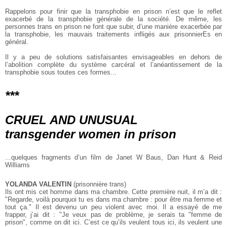
Rappelons pour finir que la transphobie en prison n’est que le reflet
exacerbé de la transphobie générale de la société. De même, les
personnes trans en prison ne font que subir, d’une manière exacerbée par
la transphobie, les mauvais traitements infligés aux prisonnierEs en
général.
Il y a peu de solutions satisfaisantes envisageables en dehors de
l’abolition complète du système carcéral et l’anéantissement de la
transphobie sous toutes ces formes...
***
CRUEL AND UNUSUAL
transgender women in prison
...quelques fragments d’un film de Janet W Baus, Dan Hunt & Reid
Williams
YOLANDA VALENTIN
(prisonnière trans)
Ils ont mis cet homme dans ma chambre. Cette première nuit, il m’a dit :
"Regarde, voilà pourquoi tu es dans ma chambre : pour être ma femme et
tout ça." Il est devenu un peu violent avec moi. Il a essayé de me
frapper, j’ai dit : "Je veux pas de problème, je serais ta "femme de
prison", comme on dit ici. C’est ce qu’ils veulent tous ici, ils veulent une