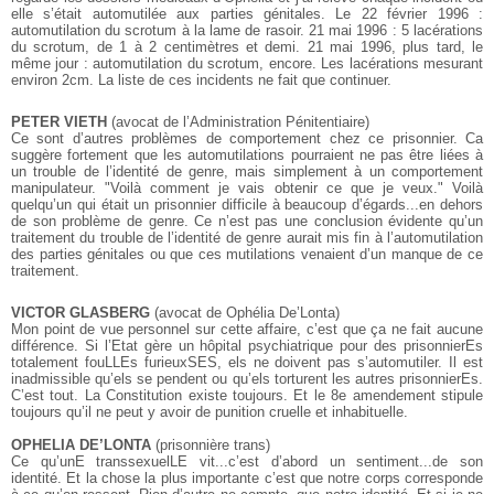
elle s’était automutilée aux parties génitales. Le 22 février 1996 :
automutilation du scrotum à la lame de rasoir. 21 mai 1996 : 5 lacérations
du scrotum, de 1 à 2 centimètres et demi. 21 mai 1996, plus tard, le
même jour : automutilation du scrotum, encore. Les lacérations mesurant
environ 2cm. La liste de ces incidents ne fait que continuer.
PETER VIETH
(avocat de l’Administration Pénitentiaire)
Ce sont d’autres problèmes de comportement chez ce prisonnier. Ca
suggère fortement que les automutilations pourraient ne pas être liées à
un trouble de l’identité de genre, mais simplement à un comportement
manipulateur. "Voilà comment je vais obtenir ce que je veux." Voilà
quelqu’un qui était un prisonnier difficile à beaucoup d’égards...en dehors
de son problème de genre. Ce n’est pas une conclusion évidente qu’un
traitement du trouble de l’identité de genre aurait mis fin à l’automutilation
des parties génitales ou que ces mutilations venaient d’un manque de ce
traitement.
VICTOR GLASBERG
(avocat de Ophélia De’Lonta)
Mon point de vue personnel sur cette affaire, c’est que ça ne fait aucune
différence. Si l’Etat gère un hôpital psychiatrique pour des prisonnierEs
totalement fouLLEs furieuxSES, els ne doivent pas s’automutiler. Il est
inadmissible qu’els se pendent ou qu’els torturent les autres prisonnierEs.
C’est tout. La Constitution existe toujours. Et le 8e amendement stipule
toujours qu’il ne peut y avoir de punition cruelle et inhabituelle.
OPHELIA DE’LONTA
(prisonnière trans)
Ce qu’unE transsexuelLE vit...c’est d’abord un sentiment...de son
identité. Et la chose la plus importante c’est que notre corps corresponde