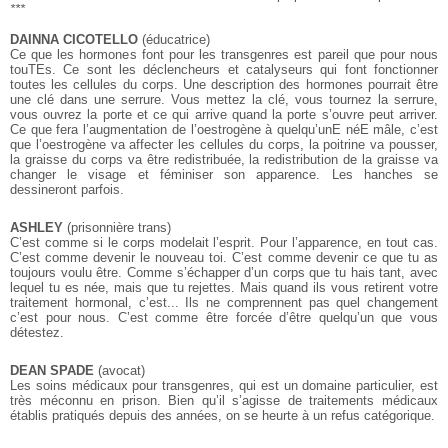
***
DAINNA CICOTELLO
(éducatrice)
Ce que les hormones font pour les transgenres est pareil que pour nous
touTEs. Ce sont les déclencheurs et catalyseurs qui font fonctionner
toutes les cellules du corps. Une description des hormones pourrait être
une clé dans une serrure. Vous mettez la clé, vous tournez la serrure,
vous ouvrez la porte et ce qui arrive quand la porte s’ouvre peut arriver.
Ce que fera l’augmentation de l’oestrogène à quelqu’unE néE mâle, c’est
que l’oestrogène va affecter les cellules du corps, la poitrine va pousser,
la graisse du corps va être redistribuée, la redistribution de la graisse va
changer le visage et féminiser son apparence. Les hanches se
dessineront parfois.
ASHLEY
(prisonnière trans)
C’est comme si le corps modelait l’esprit. Pour l’apparence, en tout cas.
C’est comme devenir le nouveau toi. C’est comme devenir ce que tu as
toujours voulu être. Comme s’échapper d’un corps que tu hais tant, avec
lequel tu es née, mais que tu rejettes. Mais quand ils vous retirent votre
traitement hormonal, c’est... Ils ne comprennent pas quel changement
c’est pour nous. C’est comme être forcée d’être quelqu’un que vous
détestez.
DEAN SPADE
(avocat)
Les soins médicaux pour transgenres, qui est un domaine particulier, est
très méconnu en prison. Bien qu’il s’agisse de traitements médicaux
établis pratiqués depuis des années, on se heurte à un refus catégorique.