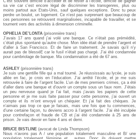
C’est souvent difficile d’accéder et de rester à l’école, difficile de gagner
sa vie car c’est encore légal de discriminer les transgenres, plus ou
moins partout aux Etats-Unis, sauf quelques exceptions. Donc tu peux
perdre un boulot, un logement. Ce n’est pas surprenant que beaucoup de
ces personnes se retrouvent marginalisées, incapable de travailler, et se
tournent vers des activités à dimension criminelle.
OPHELIA DE’LONTA
(prisonnière trans)
J’avais 17 ans quand j’ai volé une banque. Ce n’était pas prémédité,
c’était plus spontané qu’autre chose. Mon idée était de prendre l’argent et
d’aller à San Francisco. Et de faire un traitement. Je savais qu’il n’y
aurait pas de blesséE car le fusil n’était pas chargé. J’ai été condamnée
pour cambriolage de banque. Ma condamnation a été de 67 ans.
ASHLEY
(prisonnière trans)
Je suis une gentille fille qui a mal tourné. Je réussissais au lycée, je suis
allée en fac, je crois en l’éducation. J’ai arrêté l’école, et je me suis
retrouvée à faire de l’argent facile. L’un de mes premiers crimes, ça a été
d’aller dans une banque et d’ouvrir un compte sous un faux nom. J’étais
un peu nerveuse quand je l’ai fait, mais j’avais les papiers de cette
personne et je me suis faite passer pour cette personne, j’ai ouvert un
compte et ils m’ont envoyé un chéquier. Et j’ai fait des chèques. Je
n’aimais pas trop ce que je faisais, mais une fois que tu commences,
d’une certaine façon, tu deviens accro à l’argent facile. J’ai été inculpée
pour contrefaçon et fraude de CB et j’ai été condamnée à 25 ans de
prison. Je vais devoir en faire 4 ans et demi.
BRUCE BISTLINE
(avocat de Linda Thompson)
Nous n’avons pas A / une population totalement masculine et B/ une
population totalement féminine et... autres. Donc ils doivent mettre