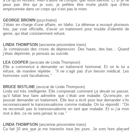
à ce qu’on ressent. Rien d’autre ne compte, que notre identité. Et si je ne
peux pas être qui je suis, je préfère être morte plutôt que d’être
emprisonnée dans un corps qui n’est pas le mien.
GEORGE BROWN
(psychiatre)
J’étais en charge d’une affaire, en Idaho. La détenue a essayé plusieurs
fois, par voie officielle, d’avoir un traitement pour trouble d’identité de
genre, qui était constamment refusé.
LINDA THOMPSON
(ancienne prisonnière trans)
Je connaissais des crises de dépression. Des hauts, des bas... Quand
j’étais déprimée, je pensais au suicide.
LEA COOPER
(avocate de Linda Thompson)
Elle a commencé à demander un traitement hormonal. Et on le lui a
refusé, de manière répétée : "Il ne s’agit pas d’un besoin médical. Les
hormones sont facultatives."
BRUCE BISTLINE
(avocat de Linda Thompson)
Linda est très intelligente. Elle comprenait comment ça devait se passer,
qu’il fallait leur faire admettre que c’était une maladie. Qu’ensuite, on
pouvait demander un traitement. Elle leur a écrit pour leur demander s’ils
reconnaissaient le transsexualisme comme maladie. On lui répondit : "On
ne reconnaît pas le transsexualisme en tant que maladie. Et si j’ai mon
mot à dire, ce ne sera jamais le cas."
LINDA THOMPSON
(ancienne prisonnière trans)
Ca fait 10 ans que je me travestis tous les jours. Je sors hors placard