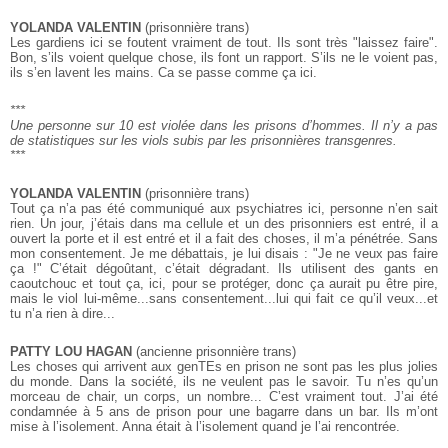
YOLANDA VALENTIN
(prisonnière trans)
Les gardiens ici se foutent vraiment de tout. Ils sont très "laissez faire".
Bon, s’ils voient quelque chose, ils font un rapport. S’ils ne le voient pas,
ils s’en lavent les mains. Ca se passe comme ça ici.
***
Une personne sur 10 est violée dans les prisons d’hommes.
Il n’y a pas
de statistiques sur les viols subis par les prisonnières transgenres.
***
YOLANDA VALENTIN
(prisonnière trans)
Tout ça n’a pas été communiqué aux psychiatres ici, personne n’en sait
rien. Un jour, j’étais dans ma cellule et un des prisonniers est entré, il a
ouvert la porte et il est entré et il a fait des choses, il m’a pénétrée. Sans
mon consentement. Je me débattais, je lui disais : "Je ne veux pas faire
ça !" C’était dégoûtant, c’était dégradant. Ils utilisent des gants en
caoutchouc et tout ça, ici, pour se protéger, donc ça aurait pu être pire,
mais le viol lui-même...sans consentement...lui qui fait ce qu’il veux...et
tu n’a rien à dire...
PATTY LOU HAGAN
(ancienne prisonnière trans)
Les choses qui arrivent aux genTEs en prison ne sont pas les plus jolies
du monde. Dans la société, ils ne veulent pas le savoir. Tu n’es qu’un
morceau de chair, un corps, un nombre... C’est vraiment tout. J’ai été
condamnée à 5 ans de prison pour une bagarre dans un bar. Ils m’ont
mise à l’isolement. Anna était à l’isolement quand je l’ai rencontrée.