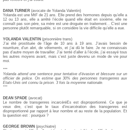
DANA TURNER
(avocate de Yolanda Valentin)
Yolanda est une MtF de 21 ans. Elle prend des hormones depuis qu’elle a
12 ou 13 ans, elle a arrêté l’école quand elle était en sixième, elle ne
connaît pas son père, sa mère est une droguée en traitement... C’est une
personne plutôt remarquable, si on considère la vie difficile qu’elle a eue.
YOLANDA VALENTIN
(prisonnière trans)
J’ai été prostituée de l’âge de 10 ans à 19 ans. J’avais besoin de
nourriture, d’un abri, de vêtements, et j’ai dû le faire. Je ne connaissais
pas d’autre moyen de travailler. J’ai tenté d’aller à l’école, j’ai essayé tous
les autres moyens avant, mais c’est juste devenu un mode de vie pour
moi.
***
Yolanda attend une sentence pour tentative d’évasion et blessure sur un
officier de police.
On estime que 30% des personnes transgenres aux
Etats-Unis ont connu la prison.
3 fois la moyenne nationale.
***
DEAN SPADE
(avocat)
Le nombre de transgenres incarcéréEs est disproportionné. Ce que je
veux dire, c’est que le taux d’incarcération des transgenres est
disproportionné par rapport à leur nombre et au reste de la population. Et
la question est : pourquoi ?
GEORGE BROWN
(psychiatre)