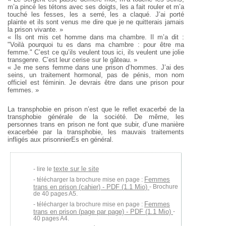
m’a pincé les tétons avec ses doigts, les a fait rouler et m’a
touché les fesses, les a serré, les a claqué. J’ai porté
plainte et ils sont venus me dire que je ne quitterais jamais
la prison vivante. »
« Ils ont mis cet homme dans ma chambre. Il m’a dit :
"Voilà pourquoi tu es dans ma chambre : pour être ma
femme." C’est ce qu’ils veulent tous ici, ils veulent une jolie
transgenre. C’est leur cerise sur le gâteau. »
« Je me sens femme dans une prison d’hommes. J’ai des
seins, un traitement hormonal, pas de pénis, mon nom
officiel est féminin. Je devrais être dans une prison pour
femmes. »
La transphobie en prison n’est que le reflet exacerbé de la
transphobie générale de la société. De même, les
personnes trans en prison ne font que subir, d’une manière
exacerbée par la transphobie, les mauvais traitements
infligés aux prisonnierEs en général.
texte sur le site
lire le
Femmes
télécharger la brochure mise en page :
trans en prison (cahier) - PDF (1.1 Mio)
- Brochure
de 40 pages A5.
Femmes
télécharger la brochure mise en page :
trans en prison (page par page) - PDF (1.1 Mio)
-
40 pages A4.