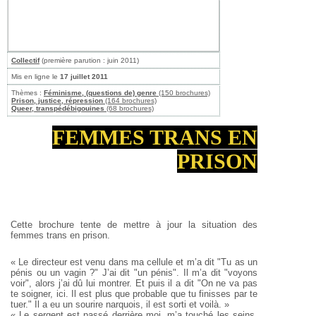
Collectif
(première parution : juin 2011)
Mis en ligne le
17 juillet 2011
Thèmes :
Féminisme, (questions de) genre
(150 brochures)
Prison, justice, répression
(164 brochures)
Queer, transpédébigouines
(68 brochures)
FEMMES TRANS EN
PRISON
Cette brochure tente de mettre à jour la situation des
femmes trans en prison.
« Le directeur est venu dans ma cellule et m’a dit "Tu as un
pénis ou un vagin ?" J’ai dit "un pénis". Il m’a dit "voyons
voir", alors j’ai dû lui montrer. Et puis il a dit "On ne va pas
te soigner, ici. Il est plus que probable que tu finisses par te
tuer." Il a eu un sourire narquois, il est sorti et voilà. »
« Le sergent est passé derrière moi, m’a touché les seins,