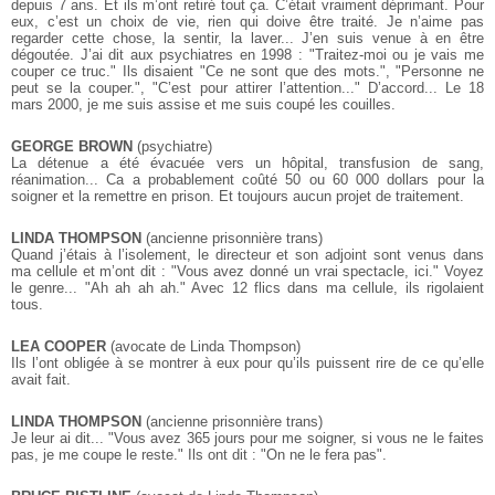
depuis 7 ans. Et ils m’ont retiré tout ça. C’était vraiment déprimant. Pour
eux, c’est un choix de vie, rien qui doive être traité. Je n’aime pas
regarder cette chose, la sentir, la laver... J’en suis venue à en être
dégoutée. J’ai dit aux psychiatres en 1998 : "Traitez-moi ou je vais me
couper ce truc." Ils disaient "Ce ne sont que des mots.", "Personne ne
peut se la couper.", "C’est pour attirer l’attention..." D’accord... Le 18
mars 2000, je me suis assise et me suis coupé les couilles.
GEORGE BROWN
(psychiatre)
La détenue a été évacuée vers un hôpital, transfusion de sang,
réanimation... Ca a probablement coûté 50 ou 60 000 dollars pour la
soigner et la remettre en prison. Et toujours aucun projet de traitement.
LINDA THOMPSON
(ancienne prisonnière trans)
Quand j’étais à l’isolement, le directeur et son adjoint sont venus dans
ma cellule et m’ont dit : "Vous avez donné un vrai spectacle, ici." Voyez
le genre... "Ah ah ah ah." Avec 12 flics dans ma cellule, ils rigolaient
tous.
LEA COOPER
(avocate de Linda Thompson)
Ils l’ont obligée à se montrer à eux pour qu’ils puissent rire de ce qu’elle
avait fait.
LINDA THOMPSON
(ancienne prisonnière trans)
Je leur ai dit... "Vous avez 365 jours pour me soigner, si vous ne le faites
pas, je me coupe le reste." Ils ont dit : "On ne le fera pas".