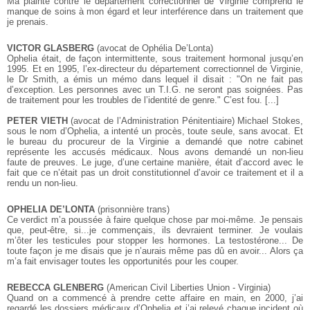
Ma plainte contre le département correctionnel de Virginie comprend le
manque de soins à mon égard et leur interférence dans un traitement que
je prenais.
VICTOR GLASBERG
(avocat de Ophélia De’Lonta)
Ophelia était, de façon intermittente, sous traitement hormonal jusqu’en
1995. Et en 1995, l’ex-directeur du département correctionnel de Virginie,
le Dr Smith, a émis un mémo dans lequel il disait : "On ne fait pas
d’exception. Les personnes avec un T.I.G. ne seront pas soignées. Pas
de traitement pour les troubles de l’identité de genre." C’est fou. [...]
PETER VIETH
(avocat de l’Administration Pénitentiaire)
Michael Stokes,
sous le nom d’Ophelia, a intenté un procès, toute seule, sans avocat. Et
le bureau du procureur de la Virginie a demandé que notre cabinet
représente les accusés médicaux. Nous avons demandé un non-lieu
faute de preuves. Le juge, d’une certaine manière, était d’accord avec le
fait que ce n’était pas un droit constitutionnel d’avoir ce traitement et il a
rendu un non-lieu.
OPHELIA DE’LONTA
(prisonnière trans)
Ce verdict m’a poussée à faire quelque chose par moi-même. Je pensais
que, peut-être, si...je commençais, ils devraient terminer. Je voulais
m’ôter les testicules pour stopper les hormones. La testostérone... De
toute façon je me disais que je n’aurais même pas dû en avoir... Alors ça
m’a fait envisager toutes les opportunités pour les couper.
REBECCA GLENBERG
(American Civil Liberties Union - Virginia)
Quand on a commencé à prendre cette affaire en main, en 2000, j’ai
regardé les dossiers médicaux d’Ophelia et j’ai relevé chaque incident où