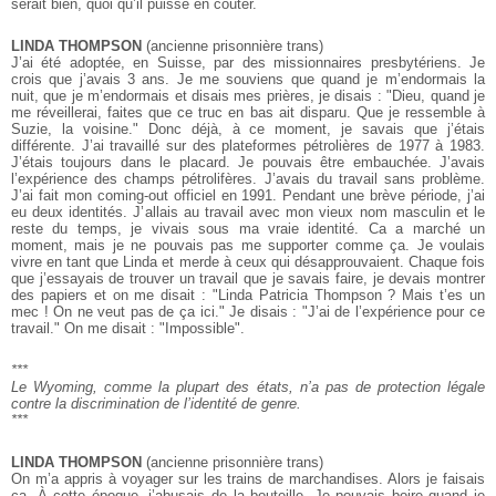
serait bien, quoi qu’il puisse en coûter.
LINDA THOMPSON
(ancienne prisonnière trans)
J’ai été adoptée, en Suisse, par des missionnaires presbytériens. Je
crois que j’avais 3 ans. Je me souviens que quand je m’endormais la
nuit, que je m’endormais et disais mes prières, je disais : "Dieu, quand je
me réveillerai, faites que ce truc en bas ait disparu. Que je ressemble à
Suzie, la voisine." Donc déjà, à ce moment, je savais que j’étais
différente. J’ai travaillé sur des plateformes pétrolières de 1977 à 1983.
J’étais toujours dans le placard. Je pouvais être embauchée. J’avais
l’expérience des champs pétrolifères. J’avais du travail sans problème.
J’ai fait mon coming-out officiel en 1991. Pendant une brève période, j’ai
eu deux identités. J’allais au travail avec mon vieux nom masculin et le
reste du temps, je vivais sous ma vraie identité. Ca a marché un
moment, mais je ne pouvais pas me supporter comme ça. Je voulais
vivre en tant que Linda et merde à ceux qui désapprouvaient. Chaque fois
que j’essayais de trouver un travail que je savais faire, je devais montrer
des papiers et on me disait : "Linda Patricia Thompson ? Mais t’es un
mec ! On ne veut pas de ça ici." Je disais : "J’ai de l’expérience pour ce
travail." On me disait : "Impossible".
***
Le Wyoming, comme la plupart des états, n’a pas de protection légale
contre la discrimination de l’identité de genre.
***
LINDA THOMPSON
(ancienne prisonnière trans)
On m’a appris à voyager sur les trains de marchandises. Alors je faisais
ça. À cette époque, j’abusais de la bouteille. Je pouvais boire quand je