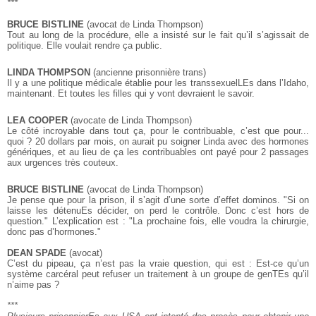
***
BRUCE BISTLINE
(avocat de Linda Thompson)
Tout au long de la procédure, elle a insisté sur le fait qu’il s’agissait de
politique. Elle voulait rendre ça public.
LINDA THOMPSON
(ancienne prisonnière trans)
Il y a une politique médicale établie pour les transsexuelLEs dans l’Idaho,
maintenant. Et toutes les filles qui y vont devraient le savoir.
LEA COOPER
(avocate de Linda Thompson)
Le côté incroyable dans tout ça, pour le contribuable, c’est que pour...
quoi ? 20 dollars par mois, on aurait pu soigner Linda avec des hormones
génériques, et au lieu de ça les contribuables ont payé pour 2 passages
aux urgences très couteux.
BRUCE BISTLINE
(avocat de Linda Thompson)
Je pense que pour la prison, il s’agit d’une sorte d’effet dominos. "Si on
laisse les détenuEs décider, on perd le contrôle. Donc c’est hors de
question." L’explication est : "La prochaine fois, elle voudra la chirurgie,
donc pas d’hormones."
DEAN SPADE
(avocat)
C’est du pipeau, ça n’est pas la vraie question, qui est : Est-ce qu’un
système carcéral peut refuser un traitement à un groupe de genTEs qu’il
n’aime pas ?
***