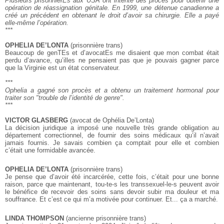
Plusieurs prisonnierEs aux USA ont intenté des procès
pour obtenir une
opération de réassignation génitale.
En 1999, une détenue canadienne a
créé un précédent en obtenant
le droit d’avoir sa chirurgie. Elle a payé
elle-même l’opération.
***
OPHELIA DE’LONTA
(prisonnière trans)
Beaucoup de genTEs et d’avocatEs me disaient que mon combat était
perdu d’avance, qu’illes ne pensaient pas que je pouvais gagner parce
que la Virginie est un état conservateur.
***
Ophelia a gagné son procès et a obtenu un traitement hormonal
pour
traiter son "trouble de l’identité de genre".
***
VICTOR GLASBERG
(avocat de Ophélia De’Lonta)
La décision juridique a imposé une nouvelle très grande obligation au
département correctionnel, de fournir des soins médicaux qu’il n’avait
jamais fournis. Je savais combien ça comptait pour elle et combien
c’était une formidable avancée.
OPHELIA DE’LONTA
(prisonnière trans)
Je pense que d’avoir été incarcérée, cette fois, c’était pour une bonne
raison, parce que maintenant, tou-te-s les transsexuel-le-s peuvent avoir
le bénéfice de recevoir des soins sans devoir subir ma douleur et ma
souffrance. Et c’est ce qui m’a motivée pour continuer. Et... ça a marché.
LINDA THOMPSON
(ancienne prisonnière trans)