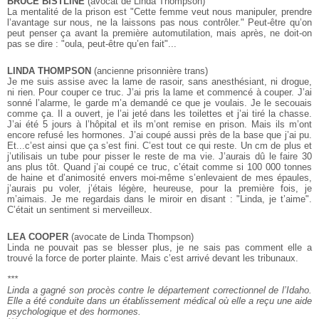
BRUCE BISTLINE
(avocat de Linda Thompson)
La mentalité de la prison est "Cette femme veut nous manipuler, prendre
l’avantage sur nous, ne la laissons pas nous contrôler." Peut-être qu’on
peut penser ça avant la première automutilation, mais après, ne doit-on
pas se dire : "oula, peut-être qu’en fait"...
LINDA THOMPSON
(ancienne prisonnière trans)
Je me suis assise avec la lame de rasoir, sans anesthésiant, ni drogue,
ni rien. Pour couper ce truc. J’ai pris la lame et commencé à couper. J’ai
sonné l’alarme, le garde m’a demandé ce que je voulais. Je le secouais
comme ça. Il a ouvert, je l’ai jeté dans les toilettes et j’ai tiré la chasse.
J’ai été 5 jours à l’hôpital et ils m’ont remise en prison. Mais ils m’ont
encore refusé les hormones. J’ai coupé aussi près de la base que j’ai pu.
Et...c’est ainsi que ça s’est fini. C’est tout ce qui reste. Un cm de plus et
j’utilisais un tube pour pisser le reste de ma vie. J’aurais dû le faire 30
ans plus tôt. Quand j’ai coupé ce truc, c’était comme si 100 000 tonnes
de haine et d’animosité envers moi-même s’enlevaient de mes épaules,
j’aurais pu voler, j’étais légère, heureuse, pour la première fois, je
m’aimais. Je me regardais dans le miroir en disant : "Linda, je t’aime".
C’était un sentiment si merveilleux.
LEA COOPER
(avocate de Linda Thompson)
Linda ne pouvait pas se blesser plus, je ne sais pas comment elle a
trouvé la force de porter plainte. Mais c’est arrivé devant les tribunaux.
***
Linda a gagné son procès contre le département correctionnel de l’Idaho.
Elle a été conduite dans un établissement médical
où elle a reçu une aide
psychologique et des hormones.