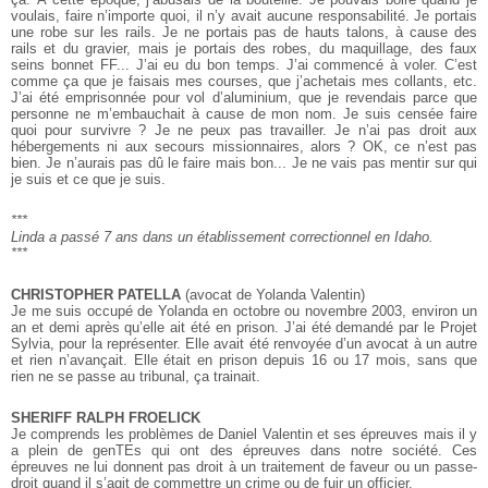
voulais, faire n’importe quoi, il n’y avait aucune responsabilité. Je portais
une robe sur les rails. Je ne portais pas de hauts talons, à cause des
rails et du gravier, mais je portais des robes, du maquillage, des faux
seins bonnet FF... J’ai eu du bon temps. J’ai commencé à voler. C’est
comme ça que je faisais mes courses, que j’achetais mes collants, etc.
J’ai été emprisonnée pour vol d’aluminium, que je revendais parce que
personne ne m’embauchait à cause de mon nom. Je suis censée faire
quoi pour survivre ? Je ne peux pas travailler. Je n’ai pas droit aux
hébergements ni aux secours missionnaires, alors ? OK, ce n’est pas
bien. Je n’aurais pas dû le faire mais bon... Je ne vais pas mentir sur qui
je suis et ce que je suis.
***
Linda a passé 7 ans dans un établissement correctionnel en Idaho.
***
CHRISTOPHER PATELLA
(avocat de Yolanda Valentin)
Je me suis occupé de Yolanda en octobre ou novembre 2003, environ un
an et demi après qu’elle ait été en prison. J’ai été demandé par le Projet
Sylvia, pour la représenter. Elle avait été renvoyée d’un avocat à un autre
et rien n’avançait. Elle était en prison depuis 16 ou 17 mois, sans que
rien ne se passe au tribunal, ça trainait.
SHERIFF RALPH FROELICK
Je comprends les problèmes de Daniel Valentin et ses épreuves mais il y
a plein de genTEs qui ont des épreuves dans notre société. Ces
épreuves ne lui donnent pas droit à un traitement de faveur ou un passe-
droit quand il s’agit de commettre un crime ou de fuir un officier.