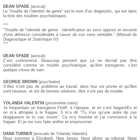
DEAN SPADE
(avocat)
Le "trouble de l’identité de genre" est le nom d’un diagnostic, qui est dans
la liste des troubles psychiatriques.
***
"Trouble de l’identité de genre :
Identification au sexe opposé et ressenti
d’une détresse
considérable à cause de son sexe véritable."
(Manuel de
Diagnostique et Statistique IV)
***
DEAN SPADE
(avocat)
C’est controversé. Beaucoup pensent que ça ne devrait pas être
considéré comme un trouble psychiatrique, qu’être transgenre, c’est
quelque chose de sain.
GEORGE BROWN
(psychiatre)
S’illes n’ont pas de problème au travail, dans leur vie privée et qu’illes
sont heureux, et ont de bonnes relations, illes n’ont pas de trouble.
YOLANDA VALENTIN
(prisonnière trans)
Je fréquentais un transgenre FtoM, à l’époque, et on s’est bagarréEs et
on m’a attrapée à le frapper. Il m’a dit "Tu n’es qu’une autre de ces
dragqueens et tu vas mourir." Ca m’a frustrée et j’ai commencé à le
frapper. Et je me suis faite arrêter et emprisonner.
DANA TURNER
(avocate de Yolanda Valentin)
Nous sommes à Elizabeth, New Jersey. Nous allons au tribunal. Nous