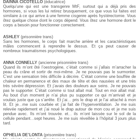
DAINNA CICOTELLO
(éducatrice)
Quelqu’une qui est une transgenre MtF, surtout qui a déjà pris des
hormones, si vous les lui retirez brusquement, ce que vous lui faites est
similaire à ce qui arrive à une femme cisgenre après hystérectomie. Vous
ôtez quelque chose dont le corps dépend. Vous ôtez une hormone dont le
corps a besoin pour fonctionner correctement.
ASHLEY
(prisonnière trans)
Sans les hormones, le corps fait marche arrière et les caractéristiques
mâles commencent à reprendre le dessus. Et ça peut causer de
nombreux traumatismes psychologiques.
ANNA CONNELLY
(ancienne prisonnière trans)
Quand ils m’ont ôté l’oestrogène, c’était comme si j’allais m’arracher la
peau du crâne et sortir de moi-même. Je ne pouvais pas le surmonter.
C’est une sensation très difficile à décrire. C’était comme une bouffée de
chaleur en permanence et des maux de tête et des nausées et une très
très sévère dépression. Et j’avais des douleurs aux seins. Je ne pouvais
pas le supporter. C’était comme si tout allait mal. Tout en moi allait mal.
Au bout d’un moment je n’ai plus pu supporter ce qui m’arrivait et je
voulais juste que ça s’arrête. Et j’ai... pris le drap et je l’ai attaché à mon
lit. Et je...me suis courbée et j’ai fait de l’hyperventilation. Je me suis
relevée rapidement et j’ai noué le drap autour de mon cou et je me suis
pendue avec. Ils m’ont trouvée. et... ils m’ont laissée sur le sol de la
cellule pendant...sept heures. Je me suis réveillée à l’hôpital 3 jours plus
tard.
OPHELIA DE’LONTA
(prisonnière trans)