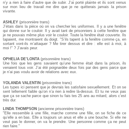
n’y a rien à faire d’autre que de subir. J’ai porté plainte et ils sont venus
sur mon lieu de travail me dire que je ne quitterais jamais la prison
vivante.
ASHLEY
(prisonnière trans)
J’étais dans la pièce où on va chercher les uniformes. Il y a une fenêtre
qui donne sur le couloir. Il y avait tant de prisonniers à cette fenêtre que
je ne pouvais même plus voir le couloir. Toute la fenêtre était couverte. Ils
tapaient, me montraient du doigt. "S’ils tapent à la fenêtre comme ça, en
sortant vont-ils m’attaquer ? Me tirer dessus et dire : elle est à moi, à
moi !" ? J’avais peur.
OPHELIA DE’LONTA
(prisonnière trans)
Une fois que les gens savaient qu’une femme était dans la prison, ils
venaient tous voir. J’ai été poignardée deux fois par des gens parce que
je n’ai pas voulu avoir de relations avec eux.
YOLANDA VALENTIN
(prisonnière trans)
Les types ici pensent que je devrais les satisfaire sexuellement. Et on se
sent tellement faible qu’on n’a rien à redire là-dessus. Et tu ne veux pas
que ça se sache parce que sinon tu fais tes 25 ans au mitard, alors c’est
très dur.
LINDA THOMPSON
(ancienne prisonnière trans)
"Elle ressemble à une fille, marche comme une fille, on se fiche de ce
qu’elle a en bas. Elle a toujours un anus et elle a une bouche. Si elle ne
veut pas le donner, on va le prendre. Une personne comme ça ne peut
rien faire."