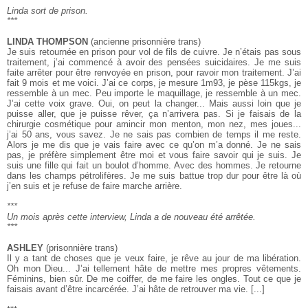
***
Linda sort de prison.
***
LINDA THOMPSON
(ancienne prisonnière trans)
Je suis retournée en prison pour vol de fils de cuivre. Je n’étais pas sous
traitement, j’ai commencé à avoir des pensées suicidaires. Je me suis
faite arrêter pour être renvoyée en prison, pour ravoir mon traitement. J’ai
fait 9 mois et me voici. J’ai ce corps, je mesure 1m93, je pèse 115kgs, je
ressemble à un mec. Peu importe le maquillage, je ressemble à un mec.
J’ai cette voix grave. Oui, on peut la changer... Mais aussi loin que je
puisse aller, que je puisse rêver, ça n’arrivera pas. Si je faisais de la
chirurgie cosmétique pour amincir mon menton, mon nez, mes joues...
j’ai 50 ans, vous savez. Je ne sais pas combien de temps il me reste.
Alors je me dis que je vais faire avec ce qu’on m’a donné. Je ne sais
pas, je préfère simplement être moi et vous faire savoir qui je suis. Je
suis une fille qui fait un boulot d’homme. Avec des hommes. Je retourne
dans les champs pétrolifères. Je me suis battue trop dur pour être là où
j’en suis et je refuse de faire marche arrière.
***
Un mois après cette interview, Linda a de nouveau été arrêtée.
***
ASHLEY
(prisonnière trans)
Il y a tant de choses que je veux faire, je rêve au jour de ma libération.
Oh mon Dieu... J’ai tellement hâte de mettre mes propres vêtements.
Féminins, bien sûr. De me coiffer, de me faire les ongles. Tout ce que je
faisais avant d’être incarcérée. J’ai hâte de retrouver ma vie. [...]