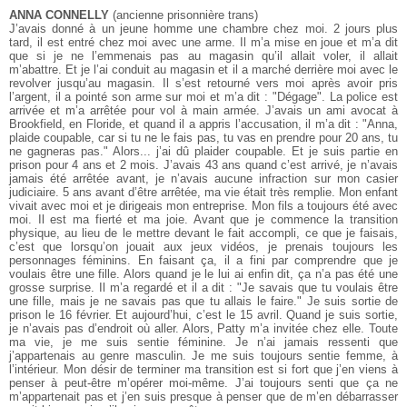
ANNA CONNELLY
(ancienne prisonnière trans)
J’avais donné à un jeune homme une chambre chez moi. 2 jours plus
tard, il est entré chez moi avec une arme. Il m’a mise en joue et m’a dit
que si je ne l’emmenais pas au magasin qu’il allait voler, il allait
m’abattre. Et je l’ai conduit au magasin et il a marché derrière moi avec le
revolver jusqu’au magasin. Il s’est retourné vers moi après avoir pris
l’argent, il a pointé son arme sur moi et m’a dit : "Dégage". La police est
arrivée et m’a arrêtée pour vol à main armée. J’avais un ami avocat à
Brookfield, en Floride, et quand il a appris l’accusation, il m’a dit : "Anna,
plaide coupable, car si tu ne le fais pas, tu vas en prendre pour 20 ans, tu
ne gagneras pas." Alors... j’ai dû plaider coupable. Et je suis partie en
prison pour 4 ans et 2 mois. J’avais 43 ans quand c’est arrivé, je n’avais
jamais été arrêtée avant, je n’avais aucune infraction sur mon casier
judiciaire. 5 ans avant d’être arrêtée, ma vie était très remplie. Mon enfant
vivait avec moi et je dirigeais mon entreprise. Mon fils a toujours été avec
moi. Il est ma fierté et ma joie. Avant que je commence la transition
physique, au lieu de le mettre devant le fait accompli, ce que je faisais,
c’est que lorsqu’on jouait aux jeux vidéos, je prenais toujours les
personnages féminins. En faisant ça, il a fini par comprendre que je
voulais être une fille. Alors quand je le lui ai enfin dit, ça n’a pas été une
grosse surprise. Il m’a regardé et il a dit : "Je savais que tu voulais être
une fille, mais je ne savais pas que tu allais le faire." Je suis sortie de
prison le 16 février. Et aujourd’hui, c’est le 15 avril. Quand je suis sortie,
je n’avais pas d’endroit où aller. Alors, Patty m’a invitée chez elle.
Toute
ma vie, je me suis sentie féminine. Je n’ai jamais ressenti que
j’appartenais au genre masculin. Je me suis toujours sentie femme, à
l’intérieur. Mon désir de terminer ma transition est si fort que j’en viens à
penser à peut-être m’opérer moi-même. J’ai toujours senti que ça ne
m’appartenait pas et j’en suis presque à penser que de m’en débarrasser