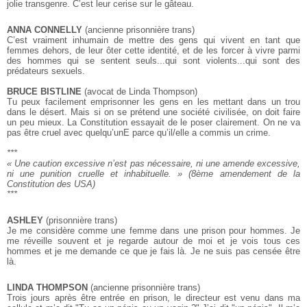
jolie transgenre. C’est leur cerise sur le gâteau.
ANNA CONNELLY
(ancienne prisonnière trans)
C’est vraiment inhumain de mettre des gens qui vivent en tant que
femmes dehors, de leur ôter cette identité, et de les forcer à vivre parmi
des hommes qui se sentent seuls...qui sont violents...qui sont des
prédateurs sexuels.
BRUCE BISTLINE
(avocat de Linda Thompson)
Tu peux facilement emprisonner les gens en les mettant dans un trou
dans le désert. Mais si on se prétend une société civilisée, on doit faire
un peu mieux. La Constitution essayait de le poser clairement. On ne va
pas être cruel avec quelqu’unE parce qu’il/elle a commis un crime.
***
« Une caution excessive n’est pas nécessaire, ni une amende excessive,
ni une punition cruelle et inhabituelle. »
(8ème amendement de la
Constitution des USA)
***
ASHLEY
(prisonnière trans)
Je me considère comme une femme dans une prison pour hommes. Je
me réveille souvent et je regarde autour de moi et je vois tous ces
hommes et je me demande ce que je fais là. Je ne suis pas censée être
là.
LINDA THOMPSON
(ancienne prisonnière trans)
Trois jours après être entrée en prison, le directeur est venu dans ma