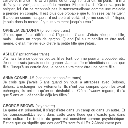
cellule et m’a dit "Tu as un pénis ou un vagin ?" J’ai dit "un pénis". Il m’a
dit "voyons voir", alors j’ai dû lui montrer. Et puis il a dit "On ne va pas te
soigner, ici. On ne reconnaît pas le transsexualisme comme une maladie
à prendre en compte. Il est plus que probable que tu finisses par te tuer."
Il a eu un sourire narquois, il est sorti et voilà. Et je me suis dit : "Super,
je suis dans la merde. J’y suis vraiment jusqu’au cou."
OPHELIA DE’LONTA
(prisonnière trans)
J’ai su que j’étais différente à l’âge de... 7 ans. J’étais née petite fille,
mais... dans un corps de garçon. Quand j’ai su m’habiller et être moi-
même, c’était merveilleux d’être la petite fille que j’étais.
ASHLEY
(prisonnière trans)
J’aimais faire ce que les petites filles font, comme jouer à la poupée, etc.
Je ne me suis jamais sentie garçon. Jamais. Je m’identifiais en tant que
fille. Jusqu’à un certain âge, je pensais vraiment être une petite fille.
ANNA CONNELLY
(ancienne prisonnière trans)
Je crois que j’avais 5 ans quand on nous a attrapées avec Dolores,
dehors, à échanger nos vêtements. Ils n’ont pas compris qu’on les avait
échangés, ils ont cru qu’on se déshabillait. C’était "waow, regarde, il n’a
que 5 ans et il déshabille déjà les filles."
GEORGE BROWN
(psychiatre)
Le genre est primordial, il s’agit d’être dans un camp ou dans un autre. Et
les transsexuelLEs sont dans cette zone floue qui n’existe pas dans
notre culture. Le trouble du genre est considéré comme psychiatrique.
Est-ce que ça signifie que ces genTEs sont fouLLEs ? Absolument pas.