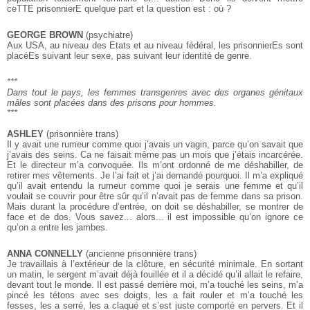
ceTTE prisonnierE quelque part et la question est : où ?
GEORGE BROWN
(psychiatre)
Aux USA, au niveau des Etats et au niveau fédéral, les prisonnierEs sont
placéEs suivant leur sexe, pas suivant leur identité de genre.
***
Dans tout le pays, les femmes transgenres avec des
organes génitaux
mâles sont placées dans des prisons pour hommes.
***
ASHLEY
(prisonnière trans)
Il y avait une rumeur comme quoi j’avais un vagin, parce qu’on savait que
j’avais des seins. Ca ne faisait même pas un mois que j’étais incarcérée.
Et le directeur m’a convoquée. Ils m’ont ordonné de me déshabiller, de
retirer mes vêtements. Je l’ai fait et j’ai demandé pourquoi. Il m’a expliqué
qu’il avait entendu la rumeur comme quoi je serais une femme et qu’il
voulait se couvrir pour être sûr qu’il n’avait pas de femme dans sa prison.
Mais durant la procédure d’entrée, on doit se déshabiller, se montrer de
face et de dos. Vous savez... alors... il est impossible qu’on ignore ce
qu’on a entre les jambes.
ANNA CONNELLY
(ancienne prisonnière trans)
Je travaillais à l’extérieur de la clôture, en sécurité minimale. En sortant
un matin, le sergent m’avait déjà fouillée et il a décidé qu’il allait le refaire,
devant tout le monde. Il est passé derrière moi, m’a touché les seins, m’a
pincé les tétons avec ses doigts, les a fait rouler et m’a touché les
fesses, les a serré, les a claqué et s’est juste comporté en pervers. Et il