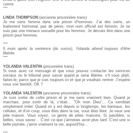
cuivre.
***
LINDA THOMPSON
(ancienne prisonnière trans)
Je me sens femme dans une prison d’hommes. J’ai des seins, un
traitement hormonal, pas de pénis, mon nom officiel est féminin. Je ne
suis pas une menace sexuelle pour les femmes. Je devrais être dans une
prison pour femmes.
***
5 mois après la sentence (du sursis), Yolanda attend toujours d’être
libérée.
***
YOLANDA VALENTIN
(prisonnière trans)
Si vous avez ce message et que vous pouvez contacter les services
sociaux ou le tribunal pour savoir quand je serai libérée, s’il vous plaît,
faites-le, parce que je suis toujours ici et que je voudrais rentrer. J’espère
vous voir bientôt, OK ?
YOLANDA VALENTIN
(ancienne prisonnière trans)
Je suis sortie de cette prison et je me sens vraiment bien. Quand je
marchais, pour sortir de là, c’était... "Oh mon Dieu"... Ca semblait
simplement irréel. Quand on y est depuis si longtemps, les barreaux, les
cellules, et d’un coup, vous êtes dans la rue, vous êtes libre. Je veux une
jolie maison. Vous voyez, ce genre de jolies maisons. Si paisibles, si
belles, vous savez... C’est ce que j’aimerais avoir plus tard. C’est une si
belle journée, j’aime vraiment la vie, aujourd’hui...