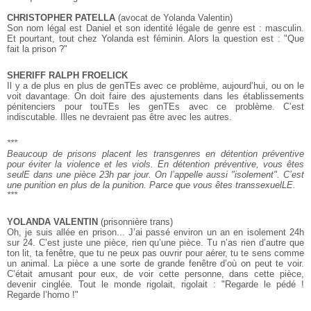
CHRISTOPHER PATELLA
(avocat de Yolanda Valentin)
Son nom légal est Daniel et son identité légale de genre est : masculin.
Et pourtant, tout chez Yolanda est féminin. Alors la question est : "Que
fait la prison ?"
SHERIFF RALPH FROELICK
Il y a de plus en plus de genTEs avec ce problème, aujourd’hui, ou on le
voit davantage. On doit faire des ajustements dans les établissements
pénitenciers pour touTEs les genTEs avec ce problème. C’est
indiscutable. Illes ne devraient pas être avec les autres.
***
Beaucoup de prisons placent les transgenres en
détention préventive
pour éviter la violence et les viols.
En détention préventive, vous êtes
seulE dans une pièce 23h par jour.
On l’appelle aussi "isolement".
C’est
une punition en plus de la punition. Parce que vous êtes transsexuelLE.
***
YOLANDA VALENTIN
(prisonnière trans)
Oh, je suis allée en prison... J’ai passé environ un an en isolement 24h
sur 24. C’est juste une pièce, rien qu’une pièce. Tu n’as rien d’autre que
ton lit, ta fenêtre, que tu ne peux pas ouvrir pour aérer, tu te sens comme
un animal. La pièce a une sorte de grande fenêtre d’où on peut te voir.
C’était amusant pour eux, de voir cette personne, dans cette pièce,
devenir cinglée. Tout le monde rigolait, rigolait : "Regarde le pédé !
Regarde l’homo !"