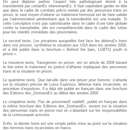
On peut déplorer parfois l’aspect très pathologisant donné à la
transidentité par certainEs intervenantEs. Il faut cependant garder en tête
que dans le cadre de combats précis menés par des personnes trans en
prison, le seul moyen d’obtenir un traitement hormonal est de faire valider
par l’administration pénitentiaire que la transidentité est une maladie. Si
cette conception n’est pas satisfaisante dans le cadre d’une lutte globale
contre la transphobie, elle est compréhensible dans le cadre des luttes
pour les intérêts immédiats des prisonnières.
Le second texte,
Les privations auxquelles font face les détenuEs trans
dans nos prisons
, synthétise la situation aux USA dans les années 2000,
et a été publié dans la brochure « Behind the bars, LGBTQ youth in
prison ».
Le troisième texte,
Transgenres en prison
, est un article de 2009 faisant
le lien entre le traitement en justice d’affaires impliquant des personnes
trans et la situation en prison.
Le quatrième texte,
Que fait-elle dans une prison pour homme
, s’attarde
sur la situation précise de Luisa Espinoza, détenue trans incarcérée, en
procédure d’expulsion. Il a déjà été publié en français dans une brochure
des Editions des_ZentravéEs au début des années 2000.
Le cinquième texte,
Pas de prisonnierE oubliéE
, publié en français dans
la même brochure des Editions des_ZentravéEs, revient sur la situation
des personnes trans en prison tout en s’attardant sur les responsabilités
de la communauté activiste.
Enfin, le dernier texte est une simple petite mise au point sur la situation
des femmes trans incarcérées en france.