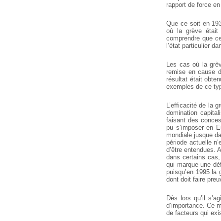
rapport de force en
Que ce soit en 193
où la grève était
comprendre que ce 
l’état particulier d
Les cas où la grèv
remise en cause du
résultat était obte
exemples de ce type
L’efficacité de la 
domination capitali
faisant des conces
pu s’imposer en E
mondiale jusque dan
période actuelle n
d’être entendues. A
dans certains cas,
qui marque une déf
puisqu’en 1995 la g
dont doit faire preu
Dès lors qu’il s’a
d’importance. Ce 
de facteurs qui exi