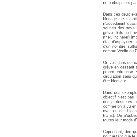
ne participaient pa
Dans ces deux exem
blocage se faisai
n’accédaient quasi
soutien des travai
grève. S’ils ne tra
(trier, incinérer) 
était d’asphyxier l
d’un nombre suffis
comme Veolia ou D
On voit dans cet ex
grève en cessant so
propre entreprise.
circulation sans qu
être bloqueur.
Dans des exemples
objectif n’est pas 
des professeurs lu
comme on a vu en 2
avait eu des bloc
trains). On n’oubl
routes leur mode d
Cependant, dire que
pour autant que le