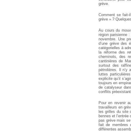
grève.
Comment se fait-i
grève » ? Quelques
Au cours du mouve
région parisienne :
novembre. Une pre
d’une grève des éb
catégorielles à adr
la réforme des re
cheminots, des re
cantinières de Mar
surtout des raffi
pétrolières. Il n’
luttes particulière
explicite qu’il s’a
toujours en empiran
de catalyseur dans
conflits préexistan
Pour en revenir au
travailleurs en gr
les grilles du site
bennes et l’entrée 
pas grève mais se 
fait de membres d
différentes assembl