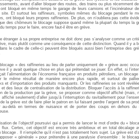
lissements, avant d’aller bloquer des routes, des trains ou plus récemment de
 ont bloqué en même temps le garage de leurs camions et l’incinérateur de
 site. Et surtout les raffineurs, symboles mêmes du blocage pendant le m
es, ont bloqué leurs propres raffineries. De plus, on n’oubliera pas cette évi
fique des chômeurs le blocage suppose quand même la plupart du temps la gr
 du temps pour le faire, encore faut-il être en grève.
e étranger à sa propre entreprise ne doit donc pas s’analyser comme un critè
ève, mais plutôt comme une conséquence de cette distinction. Quand il y a bl
ans le cadre de celle-ci peuvent être bloqués aussi bien l’entreprise des gré
.
 blocage » des raffineries au lieu de parler uniquement de « grève avec occup
ve il y avait quelque chose en plus qui prétendait se jouer. En effet, si l’inte
it l’alimentation de l’économie française en produits pétroliers, un blocage 
nir le même résultat de manière encore plus rapide, et surtout de pallier
ocks et d’importation des produits manquants. Or les raffineries se sont révélée
et des lieux de centralisation de la distribution. Bloquer l’accès à la raffiner
on de la production par la grève, se proposer comme objectif affiché (mais, 
affiché seulement) d’aller jusqu’à l’interruption du ravitaillement pour l’ens
 de la grève est de faire plier le patron en lui faisant perdre l’argent de sa prod
er au-delà en termes de nuisance et de porter des coups en dehors du s
yeuse.
isation de l’objectif poursuivi qui a permis de lancer le mot d’ordre du « blo
 flux. Certes, cet objectif est encore très ambitieux et en total décalage av
u blocage . Il n’empêche qu’il n’est pas totalement hors sujet. La grève est d
 supposer « générale » pour prétendre à une paralysie d’ensemble : le bloca