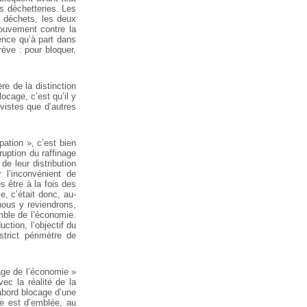
s déchetteries. Les
 déchets, les deux
ouvement contre la
dence qu’à part dans
ève : pour bloquer,
re de la distinction
ocage, c’est qu’il y
vistes que d’autres
ation », c’est bien
rruption du raffinage
de leur distribution
 l’inconvénient de
s être à la fois des
ie, c’était donc, au-
nous y reviendrons,
emble de l’économie.
uction, l’objectif du
trict périmètre de
cage de l’économie »
ec la réalité de la
’abord blocage d’une
ge est d’emblée, au