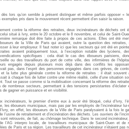
l dès lors qu’on semble à présent distinguer et même parfois opposer « le
 exemples pris dans le mouvement récent permettent d’en saisir la raison.
ment contre la réforme des retraites, deux incinérateurs de déchets ont é
 celui situé à Ivry, entre le 20 octobre et le 8 novembre, et celui de Saint-Ouen
mière remarque doit être faite à propos de ces actions. Elles ont été me
oueurs de la Ville de Paris qui avaient, outre la question des retraites,
esser à leur employeur. Il faut noter ici que les secteurs qui ont été en point
traites avaient pratiquement tous, à l’exception notable des lycéens, de
vendications spécifiques : cela était le cas des éboueurs parisiens, do
seille ou des travailleurs du port de cette ville, des infirmières de l’hôpit
neurs engagés depuis plusieurs mois déjà dans des conflits les oppos
y avait pas, dans l’esprit des personnes engagées dans ces grèves, de contra
s et la lutte plus générale contre la réforme de retraites : il était souven
gissait à chaque fois de lutter contre une même réalité, celle d’une situation so
t. Tout se passe comme si la mobilisation concernant la réforme des retraite
 de nombreux secteurs, permettant à des tensions persistantes d’éclater 
ts de gagner en puissance et en visibilité.
x incinérateurs, le premier d’entre eux à avoir été bloqué, celui d’Ivry, l’é
ève, les éboueurs municipaux, mais pas par les employés de l’incinérateur lu
 d’Ivry, en effet, les éboueurs de la Ville de Paris paralysaient à la fois le
de l’usine de retraitement et d’incinération des déchets. Les ouvriers de l’incin
sont retrouvés, de fait, au chômage technique.
Dans le second incinérateur,
e l’AG interpro locale, de travailleurs municipaux de Saint-Ouen et de 
ées de Paris et sa région. Les travailleurs de cet incinérateur n’étaient pas 