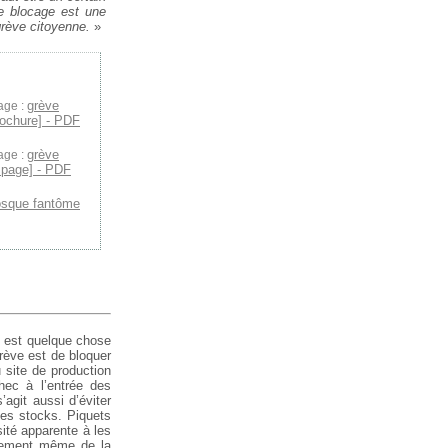
e blocage est une
rève citoyenne.
»
grève
age :
rochure] - PDF
grève
age :
 page] - PDF
osque fantôme
 » est quelque chose
grève est de bloquer
u site de production
hec à l’entrée des
’agit aussi d’éviter
 les stocks. Piquets
ité apparente à les
uvement même de la