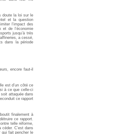
doute la loi sur le
tel et la question
imiter l’impact des
x et de l’économie
sports jusqu’à très
ffineries, a cessé,
ts dans la période
urs, encore faut-il
lle est d’un côté ce
si à ce que celle-ci
 soit attaquée dans
reconduit ce rapport
boutit finalement à
étruire ce rapport.
ontre telle réforme,
 à céder. C’est dans
 qui fait pencher le