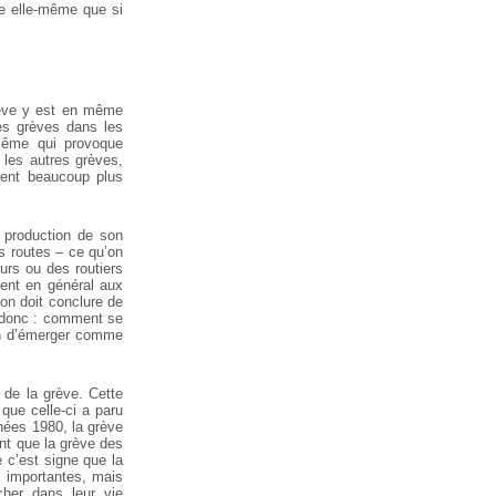
ève elle-même que si
grève y est en même
es grèves dans les
-même qui provoque
 les autres grèves,
ient beaucoup plus
e production de son
s routes – ce qu’on
eurs ou des routiers
sent en général aux
’on doit conclure de
t donc : comment se
ion d’émerger comme
 de la grève. Cette
 que celle-ci a paru
nées 1980, la grève
ant que la grève des
 c’est signe que la
 importantes, mais
her dans leur vie