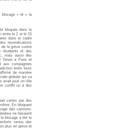
 blocage » et « la
té bloqués dans la
 entre le 2 et le 15
nées dans le cadre
 des revendications
e de la grève contre
s étudiants et des
nc, mais aussi des
al Tenon à Paris et
ant aux compagnies
diction entre leurs
t affirmé de manière
ciale globale qui va
s avait joué un rôle
en conflit ou à des
tait certes par des
i-même. En bloquant
 garage des camions-
érateur ne faisaient
 le blocage a été le
renforts venus des
non plus en grève et