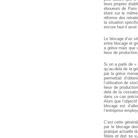
leurs propres étab
éboueurs de Paris
étant sur le même
réforme des retrait
la situation spéci
encore faut-il avoir
Le blocage d’un sit
entre blocage et gr
a grève mais que d
lieux de production
Si on a parlé de «
qu’au-delà de la grè
par la grève menaça
permettait d’obte
l’utilisation de st
lieux de production 
delà de la cessati
dans ce cas précis 
Alors que l’objectif
blocage est d’all
l’entreprise emplo
C’est cette général
par le blocage des
pratique actuelle d
filière et doit se