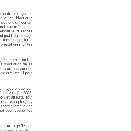
ême du blocage : le
elle les bloqueurs
 doute d’un certain
ettent eux-mêmes en
rendait leurs tâches
’objectif du blocage
eur ramassage, faute
prestataires privés
de l’autre : on fait
 la production de sa
site ou une voie de
re gréviste, il peut
ue majeure que son
. On a vu, dès 2003,
n et ailleurs, tout
 ces exemples, il y
ssentiellement des
uet pour couper les
stes ne signifie pas
bloquent avant tout