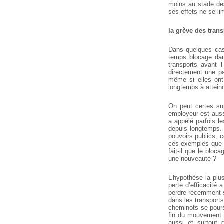
moins au stade des 
ses effets ne se li
la grève des tran
Dans quelques cas 
temps blocage dan
transports avant 
directement une pa
même si elles ont
longtemps à attein
On peut certes sup
employeur est auss
a appelé parfois le
depuis longtemps. 
pouvoirs publics, c
ces exemples que l
fait-il que le blo
une nouveauté ?
L’hypothèse la plu
perte d’efficacité 
perdre récemment s
dans les transports
cheminots se pours
fin du mouvement 
aussi et surtout