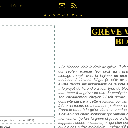
s
thèmes
BROCHURES
GRÈVE 
BL
«
Le blocage viole le droit de grève. Il v
qui veulent exercer leur droit au trava
blocage rompt avec la logique du droit, 
tendance à devenir illégal (le délit de 
existe depuis les lendemains de la lutte 
a le projet de l’étendre à tout type de bloc
faire jouer à la grève ce rôle de paralysi
son encadrement citoyen lui fait perdre
contre-tendance à cette évolution qui fai
à être de moins en moins une pratique de l
Contrairement à la grève dans sa version 
à devenir un choix individuel qui renvoie
atomisation (je fais la grève et je reste c
re parution : février 2011)
suppose l’action collective, et qui plus est
qui n’a pas à être majoritaire – même s’il 
re 2011