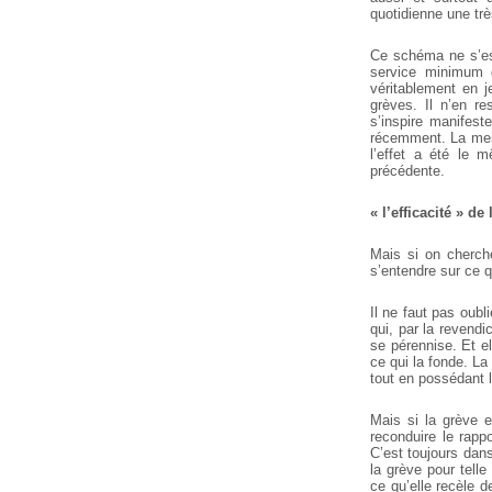
quotidienne une trè
Ce schéma ne s’est
service minimum d
véritablement en j
grèves. Il n’en r
s’inspire manifest
récemment. La meil
l’effet a été le 
précédente.
« l’efficacité » de
Mais si on cherche
s’entendre sur ce q
Il ne faut pas oubl
qui, par la revendi
se pérennise. Et e
ce qui la fonde. La
tout en possédant l
Mais si la grève e
reconduire le rapp
C’est toujours dans
la grève pour telle
ce qu’elle recèle d