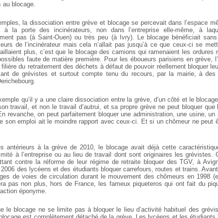
s au blocage.
ples, la dissociation entre grève et blocage se percevait dans l’espace m
t à la porte des incinérateurs, non dans l’entreprise elle-même, à laqu
ment pas (à Saint-Ouen) ou très peu (à Ivry). Le blocage bénéficiait sans
lleurs de l’incinérateur mais cela n’allait pas jusqu’à ce que ceux-ci se m
vaillaient plus, c’est que le blocage des camions qui ramenaient les ordures 
impossibles faute de matière première. Pour les éboueurs parisiens en grève, l
a filière du retraitement des déchets à défaut de pouvoir réellement bloquer l
ant de grévistes et surtout compte tenu du recours, par la mairie, à des 
erichebourg.
emple qu’il y a une claire dissociation entre la grève, d’un côté et le blocage, 
n travail, et non le travail d’autrui, et sa propre grève ne peut bloquer que
 En revanche, on peut parfaitement bloquer une administration, une usine, un 
e son emploi ait le moindre rapport avec ceux-ci. Et si un chômeur ne peut êt
 antérieurs à la grève de 2010, le blocage avait déjà cette caractéristiq
limité à l’entreprise ou au lieu de travail dont sont originaires les grévistes
ttant contre la réforme de leur régime de retraite bloquer des TGV, à Avigno
006 des lycéens et des étudiants bloquer carrefours, routes et trains. Avant
ages de voies de circulation durant le mouvement des chômeurs en 1998 (e
iera pas non plus, hors de France, les fameux piqueteros qui ont fait du piq
’action éponyme.
 le blocage ne se limite pas à bloquer le lieu d’activité habituel des grévi
 blocage est complètement détaché de la grève. Les lycéens et les étudiants 