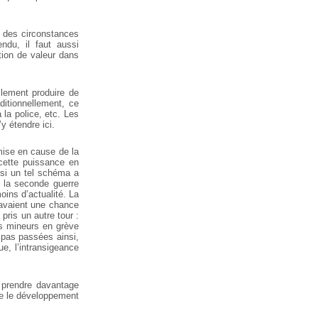
s des circonstances
ndu, il faut aussi
tion de valeur dans
llement produire de
ditionnellement, ce
 la police, etc. Les
y étendre ici.
emise en cause de la
r cette puissance en
 si un tel schéma a
 la seconde guerre
oins d’actualité. La
 avaient une chance
pris un autre tour :
es mineurs en grève
 pas passées ainsi,
ue, l’intransigeance
t prendre davantage
e le développement