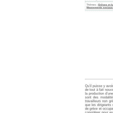
Thèmes :
Grèves et l
Mouvements sociaux
Qu’il puisse y avoi
de tout à fait nouv
la production d’une
sont des modalité
travailleurs non gr
que les dirigeants 
de grève et occupa
considérer pour e