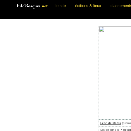
le site
éditions & lieux
classement
Léon de Mattis
(premiè
Mis en ligne le
7 octob