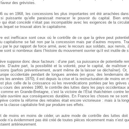
 faveur des grévistes.
6 ou en 1968, les concessions les plus importantes ont été arrachées dan
 si puissante qu’elle paraissait menacer le pouvoir du capital. Bien ente
qui était concédé n’était pas incompatible avec les exigences de la circula
ans lequel se trouvait alors le capitalisme.
e est inefficace sont ceux où le contrôle de ce que la grève peut potentie
 capitalisme se fait non par la concession mais par d’autres moyens. Tra
nu par le pur rapport de force armé, avec le recours aux soldats, aux nervis, à
 sont si nombreux dans l’histoire du mouvement ouvrier qu’il est inutile de s’
grève suppose donc deux facteurs : d’une part, sa puissance de potentielle r
ste. D’autre part, la possibilité et la volonté, pour le capital, de maîtrise
sions (parfois préventivement, avant même de la laisser se déchaîner). Or,
urope occidentale pendant de longues années (en gros, des lendemains de
s les années 1970), il est depuis la crise et la restructuration de moins en m
’est plus celle de la croissance où les revendications portées par les grèves
u cours des années 1980, le contrôle des luttes dans les pays occidentaux a 
 comme en Grande-Bretagne, c’est la victoire de l’État thatchérien contre l
aite ouvrière aux conséquences durables. En France les choses ne se sont
rève contre la réforme des retraites était encore victorieuse : mais à la long
ve la classe capitaliste finit par produire ses effets.
git de moins en moins de céder, un autre mode de contrôle des luttes doi
mode n’a évidemment pas été créé de toutes pièces récemment mais n’est qu
staient antérieurement.