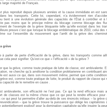
s large majorité de Français.
 plus reproduit depuis plusieurs années et la cause immédiate en est sans 
ans les transports. Cette loi, cependant, n’a évidemment rien d’acciden
eu tient à une évolution générale des capacités de l’État à contrôler et à l
este pas moins que le principe même du blocage comme blocage des flu
ement de l’exemple de la grève bloquante telle qu’elle existait dans les tran
leure preuve c’est que lorsque le blocage emblématique de 2010, celui des ra
même sur l’ensemble du mouvement que l’arrêt de la grève des chemino
 la grève
 à parler de perte d’efficacité de la grève, dans les transports comme aille
ue cela peut signifier. Qu’est-ce que « l’efficacité » de la grève ?
ier que la grève, comme toute pratique de lutte de classe, est ambivalente. E
cation, ne cherche qu’à améliorer la condition prolétarienne en contribuant ain
lle est aussi ce qui, dans son mouvement même, permet que cette condition
 grève est, comme toute pratique de lutte, le produit du rapport de classe qui 
a capacité de le remettre en cause .
st ambivalente, son efficacité ne l’est pas. Ce qui la rend efficace mais a
ort de classes est la même chose que ce qui peut la rendre efficace pour d
 ce qui peut lui permettre d’aller au-delà de ses énoncés initiaux – la grève c
 revendication – que la grève trouve la puissance qui oblige les capitalistes
e potentiellement explosif pour la domination capitaliste qu’elle inspire la peur