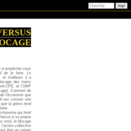
VERSUS
OCAGE
ise à empêcher ceux
il de le faire. Le
et d’ailleurs il a
blocage des trains
anti-CPE, et l’UMP
age). Il
permet de
e de l’économie que
. Il est comme une
t que la grève tend
utte.
citoyenne qui tend
 chacun à sa propre
hez moi), le blocage
 l’action collective
faut être un certain