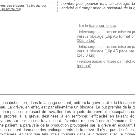
nombre pour pouvoir tenir un blocage. L
uttes des classes
(41 brochures)
activité qui rompt avec la passivité
de la g
(46 brochures)
texte sur le site
lire le
télécharger la brochure mise en p
versus blocage [16p A5 format b
(235.5 kio)
télécharger la brochure mise en p
versus blocage [16p A5 page par
(243.8 kio)
Infoki
version papier diffusée par
(partout)
r une distinction, dans le langage courant, entre « la grève » et « le blocage
eau. La grève, en effet, est par elle-même un blocage. Le but premier de la 
 entreprise en refusant de travailler. Les piquets de grève et l’occupation d
s propres à la grève, destinées à en renforcer l’efficacité en faisant éc
évistes sur leur lieu de travail ou à l’éventuel recours à des intérimaires. Il s
ne pallient la paralysie de la production provoquée par la grève en écoulant
tion ne sont donc que des prolongements de la grève. Il n’y a pas de nécess
ux-mêmes, en tant que tels, mais toujours dans leur rapport avec le mo