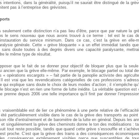
intentions, dans la généralité, puisqu’il ne saurait être distingué de la gr
mitent pas à l’entreprise des grévistes.
sports
seulement cette distinction n’a pas lieu d’être, parce que par nature la 
s le sens nouveau que nous avons trouvé à ce terme : tel est le cas d
l’instauration du service minimum. Dans ce cas, c’est la grève en elle
ralysie générale. Cette « grève bloquante » a un effet immédiat tandis que
 sans doute toutes à des degrés divers une capacité paralysante, mettra
dre le même type de résultat.
poser que le fait de se donner pour objectif de bloquer plus que la seul
i ancien que la grève elle-même. Par exemple, le blocage partiel ou total de
s « opérations escargots » – fait partie de la panoplie activiste des agricult
Il est vrai que les revendications catégorielles de ces professions s’adres
e qui explique sans doute le choix de leurs modes d’action ; il n’empêche qu
e blocage n’est en rien une forme de lutte inédite. La véritable question es
cage prenne depuis 2006 une telle importance qu’il finit par donner l’impress
s vraisemblable est de lier ce phénomène à une perte relative de l’efficacité
a été particulièrement visible dans le cas de la grève des transports au point
on rôle d’entraînement et de baromètre de la lutte en général. Depuis les an
 et singulièrement la grève des cheminots donne le ton des mobilisations : t
uit tout reste possible, tandis que quand cette grève s’essouffle et s’achève
est proche. C’est que la grève des trains a des conséquences économiques
 des conséquences extrêmement visibles parce que susceptibles de touc