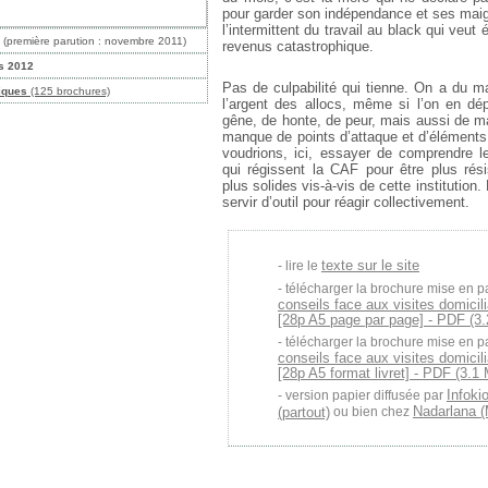
pour garder son indépendance et ses maig
l’intermittent du travail au black qui veut
(première parution : novembre 2011)
revenus catastrophique.
s 2012
Pas de culpabilité qui tienne. On a du ma
iques
(125 brochures)
l’argent des allocs, même si l’on en dé
gêne, de honte, de peur, mais aussi de m
manque de points d’attaque et d’élément
voudrions, ici, essayer de comprendre l
qui régissent la CAF pour être plus résis
plus solides vis-à-vis de cette institution
servir d’outil pour réagir collectivement.
texte sur le site
lire le
télécharger la brochure mise en p
conseils face aux visites domicil
[28p A5 page par page] - PDF (3.
télécharger la brochure mise en p
conseils face aux visites domicil
[28p A5 format livret] - PDF (3.1 
Infoki
version papier diffusée par
Nadarlana (
(partout)
ou bien chez