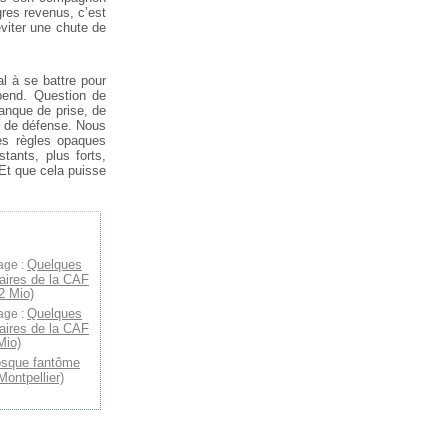
res revenus, c’est
 éviter une chute de
l à se battre pour
pend. Question de
anque de prise, de
s de défense. Nous
es règles opaques
tants, plus forts,
. Et que cela puisse
Quelques
age :
iaires de la CAF
2 Mio)
Quelques
age :
iaires de la CAF
Mio)
osque fantôme
Montpellier)