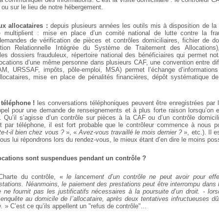
 ou sur le lieu de notre hébergement.
x allocataires :
depuis plusieurs années les outils mis à disposition de la
e multiplient : mise en place d’un comité national de lutte contre la fr
emandes de vérification de pièces et contrôles domiciliaires, fichier de 
ion Relationnelle Intégrée du Système de Traitement des Allocations)
les dossiers frauduleux, répertoire national des bénéficiaires qui permet no
ocations d’une même personne dans plusieurs CAF, une convention entre di
, URSSAF, impôts, pôle-emploi, MSA) permet l’échange d’informations 
llocataires, mise en place de pénalités financières, dépôt systématique d
téléphone !
les conversations téléphoniques peuvent être enregistrées par 
ppel pour une demande de renseignements et à plus forte raison lorsqu’on 
. Qu’il s’agisse d’un contrôle sur pièces à la CAF ou d’un contrôle domicilia
t par téléphone, il est fort probable que le contrôleur commence à nous 
e-t-il bien chez vous ?
», «
Avez-vous travaillé le mois dernier ?
», etc.). Il e
ous lui répondrons lors du rendez-vous, le mieux étant d’en dire le moins poss
locations sont suspendues pendant un contrôle ?
Charte du contrôle, «
le lancement d’un contrôle ne peut avoir pour eff
tations.
Néanmoins, le paiement des prestations peut être interrompu dans l
re ne fournit pas les justificatifs nécessaires à la poursuite d’un droit. - lor
 enquête au domicile de l’allocataire, après deux tentatives infructueuses d
.
»
C’est ce qu’ils appellent un "refus de contrôle"...