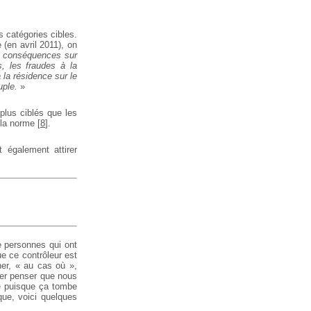
s catégories cibles.
 (en avril 2011), on
es conséquences sur
s, les fraudes à la
 la résidence sur le
uple.
»
plus ciblés que les
 la norme
[
8
]
.
 également attirer
e personnes qui ont
ue ce contrôleur est
her, « au cas où »,
isser penser que nous
e puisque ça tombe
que, voici quelques