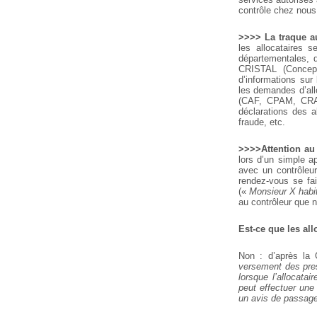
contrôle chez nous
>>>> La traque au
les allocataires s
départementales, d
CRISTAL (Concept
d’informations sur 
les demandes d’all
(CAF, CPAM, CRAM
déclarations des a
fraude, etc.
>>>>Attention au 
lors d’un simple a
avec un contrôleur
rendez-vous se fai
(«
Monsieur X habit
au contrôleur que n
Est-ce que les al
Non : d’après la 
versement des pres
lorsque l’allocatai
peut effectuer une
un avis de passage