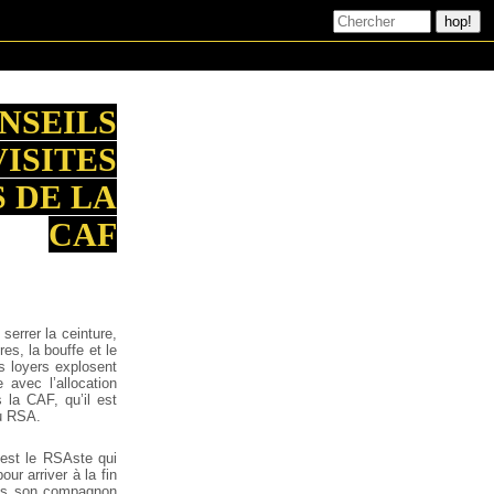
NSEILS
VISITES
 DE LA
CAF
errer la ceinture,
res, la bouffe et le
s loyers explosent
avec l’allocation
 la CAF, qu’il est
du RSA.
’est le RSAste qui
our arriver à la fin
pas son compagnon