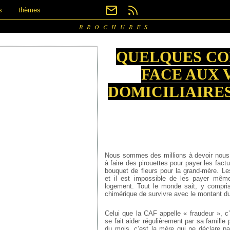
s
thèmes
BROCHURES
QUELQUES CO
FACE AUX 
DOMICILIAIRES
Nous sommes des millions à devoir nous s
à faire des pirouettes pour payer les factu
bouquet de fleurs pour la grand-mère. Le
et il est impossible de les payer même 
logement. Tout le monde sait, y compris
chimérique de survivre avec le montant 
Celui que la CAF appelle « fraudeur », c
se fait aider régulièrement par sa famille p
du mois, c’est la mère qui ne déclare 