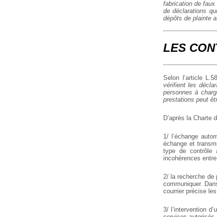
fabrication de faux
de déclarations qu
dépôts de plainte a
LES CON
Selon l’article L.
vérifient les décla
personnes à charge
prestations peut êt
D’après la Charte d
1/ l’échange auto
échange et transme
type de contrôle
incohérences entre
2/ la recherche de 
communiquer. Dans 
courrier précise le
3/ l’intervention 
services autorisés 