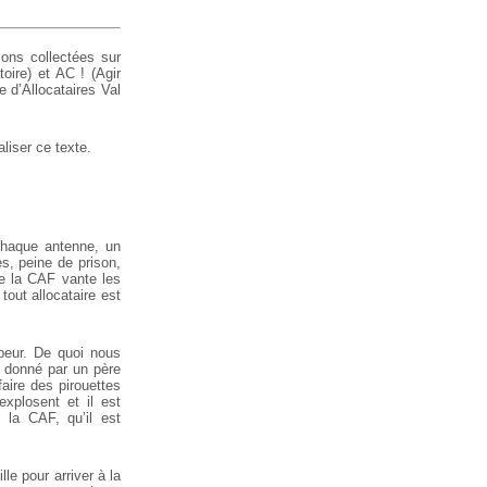
ions collectées sur
oire) et AC ! (Agir
e d’Allocataires Val
liser ce texte.
chaque antenne, un
s, peine de prison,
ue la CAF vante les
tout allocataire est
 peur. De quoi nous
e donné par un père
faire des pirouettes
explosent et il est
 la CAF, qu’il est
le pour arriver à la