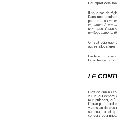
Pourquoi cela to
Il n’y a pas de règ
Dans une circulaire
peut lire : «
Les co
les droits à prest
prestation d’accuei
territoire national
On sait déjà que l
autres allocataires
Déclarer un chang
l’attention et donc l
LE CONT
Près de 300 000 co
vu un jour débarque
tout puissant, qu’
l’écran plat, l’ordi
vivons au-dessus 
sur nous, c’est qu
conseils pour mieux