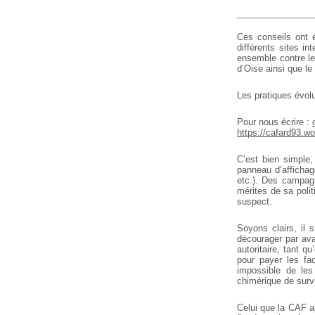
Ces conseils ont é
différents sites i
ensemble contre le 
d’Oise ainsi que le
Les pratiques évolu
Pour nous écrire :
https://cafard93.w
C’est bien simple
panneau d’affichag
etc.). Des campagn
mérites de sa polit
suspect.
Soyons clairs, il 
décourager par ava
autoritaire, tant q
pour payer les fac
impossible de les
chimérique de surv
Celui que la CAF ap