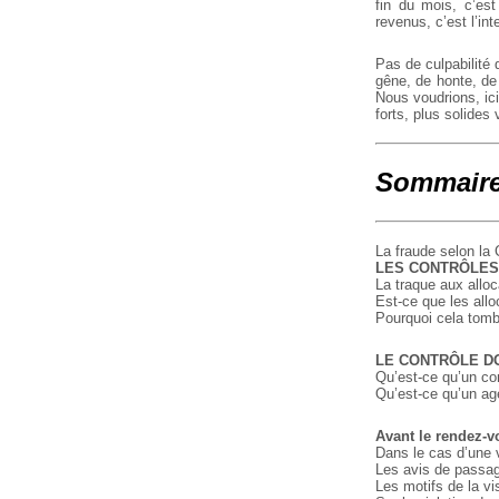
fin du mois, c’es
revenus, c’est l’in
Pas de culpabilité 
gêne, de honte, de
Nous voudrions, ic
forts, plus solides 
Sommair
La fraude selon la
LES CONTRÔLES
La traque aux alloc
Est-ce que les all
Pourquoi cela tomb
LE CONTRÔLE DO
Qu’est-ce qu’un con
Qu’est-ce qu’un ag
Avant le rendez-v
Dans le cas d’une v
Les avis de passa
Les motifs de la vi