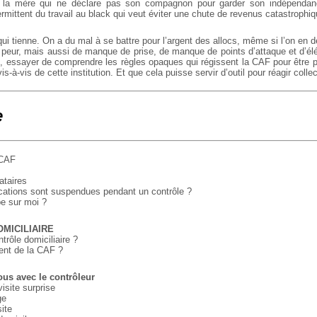
t la mère qui ne déclare pas son compagnon pour garder son indépenda
termittent du travail au black qui veut éviter une chute de revenus catastrophiq
qui tienne. On a du mal à se battre pour l’argent des allocs, même si l’on en
 peur, mais aussi de manque de prise, de manque de points d’attaque et d’é
i, essayer de comprendre les règles opaques qui régissent la CAF pour être pl
vis-à-vis de cette institution. Et que cela puisse servir d’outil pour réagir coll
e
 CAF
ataires
ocations sont suspendues pendant un contrôle ?
e sur moi ?
MICILIAIRE
trôle domiciliaire ?
ent de la CAF ?
ous avec le contrôleur
isite surprise
ge
site