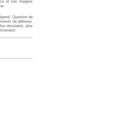
nce et ses maigres
ue.
 dépend. Question de
léments de défense.
us résistants, plus
ectivement.