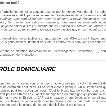
mbe sur moi ?
le formelle, les contrôles peuvent toucher tout le monde. Mais de fait, il y a de
 transmise à l’AFP par le ministère des Solidarités et de la Cohésion sociale
ntrôleurs vont particulièrement tenter de détecter le travail dissimulé et s
ation, les fraudes aux aides au logement, notamment les logements fictif
l du jeune enfant (PAJE) et notamment les « nounous » fictives, les fraudes à
 (8 mois par an au minimum) et les faux parents isolés qui, en fait, vivent en co
a plupart des mères isolées se font contrôler. Les RSAstes sont également 
. Plus généralement, risquent de subir un contrôle tous ceux qui s’écartent de
ement de situation (nouveau boulot, déménagement, séparation, …) peut
a suspicion de l’institution.
RÔLE DOMICILIAIRE
ntrôles domiciliaires sont effectués chaque année par la CAF
[
9
]
. Autant d
r un contrôleur chez elles. Et souvent c’est la panique. On a l’impression q
il doit et peut tout savoir sur nous. C’est le branle-bas de combat pour cac
 offert pour nos trente ans, l’aspirateur high-tech ou tout signe qui pourrait la
de nos moyens. Et puis la CAF est si opaque et imprécise, qu’on se dit qu
’on doit bien être coupable de quelque chose. Pour ne pas céder à la pani
 comprendre la logique du contrôle domiciliaire et s’y préparer