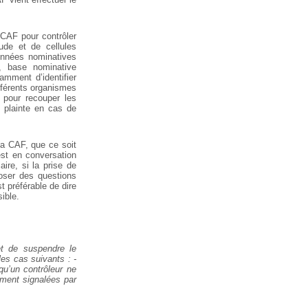
 CAF pour contrôler
aude et de cellules
données nominatives
, base nominative
tamment d’identifier
fférents organismes
pour recouper les
e plainte en cas de
la CAF, que ce soit
est en conversation
ire, si la prise de
poser des questions
st préférable de dire
ible.
et de suspendre le
es cas suivants : -
squ’un contrôleur ne
ûment signalées par