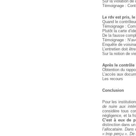
Sur la violation de
Témoignage : Contrô
Le rdv est pris, l
Quand le contrôleu
Témoignage : Comme
Plutôt la carte d’id
De la fausse compl
Témoignage : N’avo
Enquête de voisina
L’entretien doit êtr
Sur la notion de vi
Après le contrôle
Obtention du rappor
L’accès aux docume
Les recours
Conclusion
Pour les institutio
de nuire aux intér
considère tous com
négligence, et la f
C’est à eux de pr
distinction dans u
l’allocataire. Dans
« trop perçu ». De 