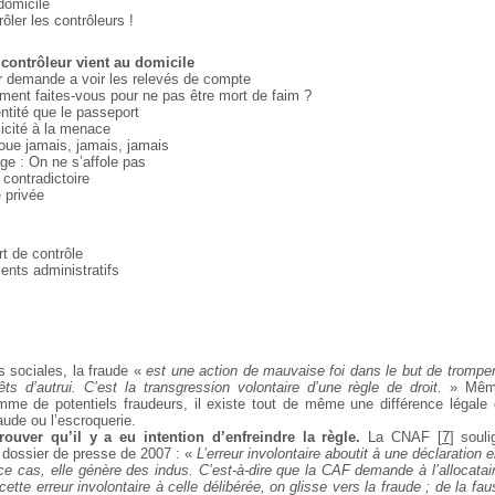
 domicile
ler les contrôleurs !
e contrôleur vient au domicile
r demande a voir les relevés de compte
nt faites-vous pour ne pas être mort de faim ?
entité que le passeport
icité à la menace
ue jamais, jamais, jamais
ge : On ne s’affole pas
e contradictoire
e privée
t de contrôle
nts administratifs
ns sociales, la fraude «
est une action de mauvaise foi dans le but de tromper,
êts d’autrui. C’est la transgression volontaire d’une règle de droit.
» Même
me de potentiels fraudeurs, il existe tout de même une différence légale e
raude ou l’escroquerie.
ouver qu’il y a eu intention d’enfreindre la règle.
La CNAF
[
7
]
soulig
n dossier de presse de 2007 : «
L’erreur involontaire aboutit à une déclaration 
 ce cas, elle génère des indus. C’est-à-dire que la CAF demande à l’allocata
cette erreur involontaire à celle délibérée, on glisse vers la fraude ; de la fau