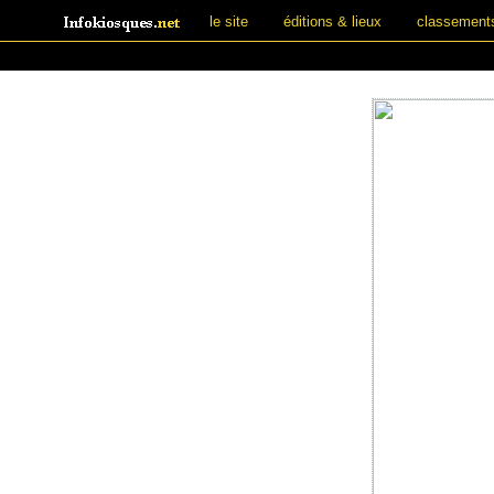
le site
éditions & lieux
classement