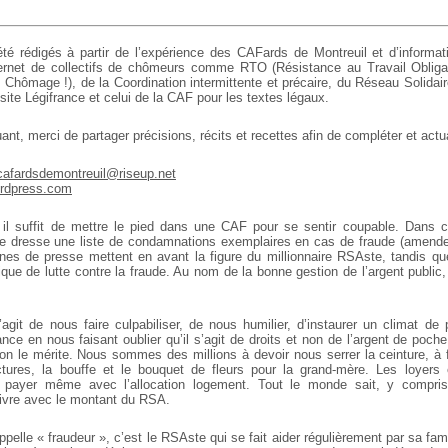
té rédigés à partir de l’expérience des CAFards de Montreuil et d’informat
nternet de collectifs de chômeurs comme RTO (Résistance au Travail Obligat
Chômage !), de la Coordination intermittente et précaire, du Réseau Solidair
 site Légifrance et celui de la CAF pour les textes légaux.
ant, merci de partager précisions, récits et recettes afin de compléter et actua
cafardsdemontreuil@riseup.net
ordpress.com
, il suffit de mettre le pied dans une CAF pour se sentir coupable. Dans 
e dresse une liste de condamnations exemplaires en cas de fraude (amende
es de presse mettent en avant la figure du millionnaire RSAste, tandis q
ique de lutte contre la fraude. Au nom de la bonne gestion de l’argent public, 
s’agit de nous faire culpabiliser, de nous humilier, d’instaurer un climat de
nce en nous faisant oublier qu’il s’agit de droits et non de l’argent de poch
u’on le mérite. Nous sommes des millions à devoir nous serrer la ceinture, à 
tures, la bouffe et le bouquet de fleurs pour la grand-mère. Les loyers 
 payer même avec l’allocation logement. Tout le monde sait, y compris
ivre avec le montant du RSA.
pelle « fraudeur », c’est le RSAste qui se fait aider régulièrement par sa famil