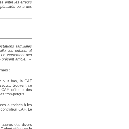
es entre les erreurs
 pénalités ou à des
tations familiales
ille, les enfants et
t. Le versement des
 présent article.
»
ormes :
t plus bas, la CAF
 sécu... Souvent ce
a CAF détecte des
es trop-perçus...
ices autorisés à les
 contrôleur CAF. Le
u auprès des divers
F vient effectuer le