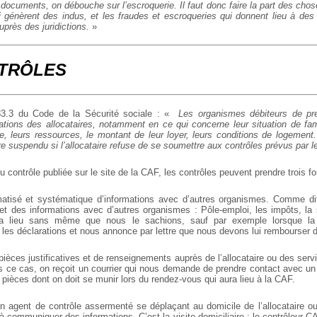
 documents, on débouche sur l’escroquerie. Il faut donc faire la part des chos
i génèrent des indus, et les fraudes et escroqueries qui donnent lieu à des
uprès des juridictions.
»
TRÔLES
583.3 du Code de la Sécurité sociale : «
Les organismes débiteurs de pres
rations des allocataires, notamment en ce qui concerne leur situation de fam
, leurs ressources, le montant de leur loyer, leurs conditions de logemen
re suspendu si l’allocataire refuse de se soumettre aux contrôles prévus par le
u contrôle publiée sur le site de la CAF, les contrôles peuvent prendre trois f
matisé et systématique d’informations avec d’autres organismes. Comme di
t des informations avec d’autres organismes : Pôle-emploi, les impôts, la
 a lieu sans même que nous le sachions, sauf par exemple lorsque l
 les déclarations et nous annonce par lettre que nous devons lui rembourser d
pièces justificatives et de renseignements auprès de l’allocataire ou des serv
ce cas, on reçoit un courrier qui nous demande de prendre contact avec un
s pièces dont on doit se munir lors du rendez-vous qui aura lieu à la CAF.
d’un agent de contrôle assermenté se déplaçant au domicile de l’allocataire o
à communiquer des informations. C’est la visite domiciliaire : le contrôleur CA