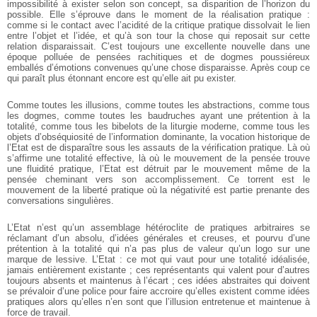
impossibilité à exister selon son concept, sa disparition de l’horizon du
possible. Elle s’éprouve dans le moment de la réalisation pratique :
comme si le contact avec l’acidité de la critique pratique dissolvait le lien
entre l’objet et l’idée, et qu’à son tour la chose qui reposait sur cette
relation disparaissait. C’est toujours une excellente nouvelle dans une
époque polluée de pensées rachitiques et de dogmes poussiéreux
emballés d’émotions convenues qu’une chose disparaisse. Après coup ce
qui paraît plus étonnant encore est qu’elle ait pu exister.
Comme toutes les illusions, comme toutes les abstractions, comme tous
les dogmes, comme toutes les baudruches ayant une prétention à la
totalité, comme tous les bibelots de la liturgie moderne, comme tous les
objets d’obséquiosité de l’information dominante, la vocation historique de
l’Etat est de disparaître sous les assauts de la vérification pratique. Là où
s’affirme une totalité effective, là où le mouvement de la pensée trouve
une fluidité pratique, l’Etat est détruit par le mouvement même de la
pensée cheminant vers son accomplissement. Ce torrent est le
mouvement de la liberté pratique où la négativité est partie prenante des
conversations singulières.
L’Etat n’est qu’un assemblage hétéroclite de pratiques arbitraires se
réclamant d’un absolu, d’idées générales et creuses, et pourvu d’une
prétention à la totalité qui n’a pas plus de valeur qu’un logo sur une
marque de lessive. L’Etat : ce mot qui vaut pour une totalité idéalisée,
jamais entièrement existante ; ces représentants qui valent pour d’autres
toujours absents et maintenus à l’écart ; ces idées abstraites qui doivent
se prévaloir d’une police pour faire accroire qu’elles existent comme idées
pratiques alors qu’elles n’en sont que l’illusion entretenue et maintenue à
force de travail.