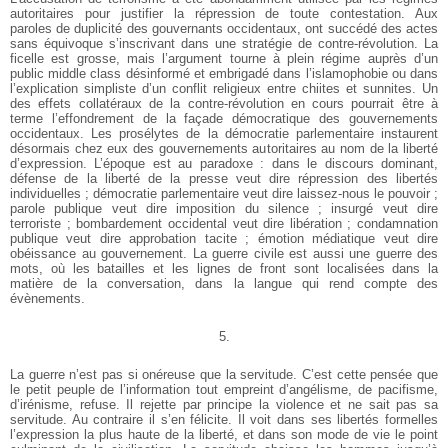
autoritaires pour justifier la répression de toute contestation. Aux
paroles de duplicité des gouvernants occidentaux, ont succédé des actes
sans équivoque s’inscrivant dans une stratégie de contre-révolution. La
ficelle est grosse, mais l’argument tourne à plein régime auprès d’un
public middle class désinformé et embrigadé dans l’islamophobie ou dans
l’explication simpliste d’un conflit religieux entre chiites et sunnites. Un
des effets collatéraux de la contre-révolution en cours pourrait être à
terme l’effondrement de la façade démocratique des gouvernements
occidentaux. Les prosélytes de la démocratie parlementaire instaurent
désormais chez eux des gouvernements autoritaires au nom de la liberté
d’expression. L’époque est au paradoxe : dans le discours dominant,
défense de la liberté de la presse veut dire répression des libertés
individuelles ; démocratie parlementaire veut dire laissez-nous le pouvoir ;
parole publique veut dire imposition du silence ; insurgé veut dire
terroriste ; bombardement occidental veut dire libération ; condamnation
publique veut dire approbation tacite ; émotion médiatique veut dire
obéissance au gouvernement. La guerre civile est aussi une guerre des
mots, où les batailles et les lignes de front sont localisées dans la
matière de la conversation, dans la langue qui rend compte des
évènements.
5.
La guerre n’est pas si onéreuse que la servitude. C’est cette pensée que
le petit peuple de l’information tout empreint d’angélisme, de pacifisme,
d’irénisme, refuse. Il rejette par principe la violence et ne sait pas sa
servitude. Au contraire il s’en félicite. Il voit dans ses libertés formelles
l’expression la plus haute de la liberté, et dans son mode de vie le point