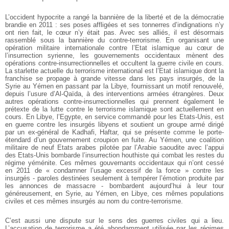
L’occident hypocrite a rangé la bannière de la liberté et de la démocratie
brandie en 2011 : ses poses affligées et ses tonnerres d’indignations n’y
ont rien fait, le cœur n’y était pas. Avec ses alliés, il est désormais
rassemblé sous la bannière du contre-terrorisme. En organisant une
opération militaire internationale contre l’Etat islamique au cœur de
l’insurrection syrienne, les gouvernements occidentaux mènent des
opérations contre-insurrectionnelles et occultent la guerre civile en cours.
La starlette actuelle du terrorisme international est l’Etat islamique dont la
franchise se propage à grande vitesse dans les pays insurgés, de la
Syrie au Yémen en passant par la Libye, fournissant un motif renouvelé,
depuis l’usure d’Al-Qaïda, à des interventions armées étrangères. Deux
autres opérations contre-insurrectionnelles qui prennent également le
prétexte de la lutte contre le terrorisme islamique sont actuellement en
cours. En Libye, l’Egypte, en service commandé pour les Etats-Unis, est
en guerre contre les insurgés libyens et soutient un groupe armé dirigé
par un ex-général de Kadhafi, Haftar, qui se présente comme le porte-
étendard d’un gouvernement croupion en fuite. Au Yémen, une coalition
militaire de neuf Etats arabes pilotée par l’Arabie saoudite avec l’appui
des Etats-Unis bombarde l’insurrection houthiste qui combat les restes du
régime yéménite. Ces mêmes gouvernants occidentaux qui n’ont cessé
en 2011 de « condamner l’usage excessif de la force » contre les
insurgés - paroles destinées seulement à tempérer l’émotion produite par
les annonces de massacre - bombardent aujourd’hui à leur tour
généreusement, en Syrie, au Yémen, en Libye, ces mêmes populations
civiles et ces mêmes insurgés au nom du contre-terrorisme.
C’est aussi une dispute sur le sens des guerres civiles qui a lieu.
L’accusation de terrorisme a été abondamment utilisée par les régimes