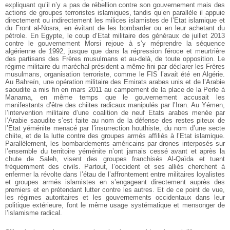
expliquant qu’il n’y a pas de rébellion contre son gouvernement mais des
actions de groupes terroristes islamiques, tandis qu’en parallèle il appuie
directement ou indirectement les milices islamistes de l’Etat islamique et
du Front al-Nosra, en évitant de les bombarder ou en leur achetant du
pétrole. En Egypte, le coup d’Etat militaire des généraux de juillet 2013
contre le gouvernement Morsi rejoue à s’y méprendre la séquence
algérienne de 1992, jusque que dans la répression féroce et meurtrière
des partisans des Frères musulmans et au-delà, de toute opposition. Le
régime militaire du maréchal-président a même fini par déclarer les Frères
musulmans, organisation terroriste, comme le FIS l’avait été en Algérie.
Au Bahreïn, une opération militaire des Emirats arabes unis et de l’Arabie
saoudite a mis fin en mars 2011 au campement de la place de la Perle à
Manama, en même temps que le gouvernement accusait les
manifestants d’être des chiites radicaux manipulés par l’Iran. Au Yémen,
l’intervention militaire d’une coalition de neuf Etats arabes menée par
l’Arabie saoudite s’est faite au nom de la défense des restes piteux de
l’Etat yéménite menacé par l’insurrection houthiste, du nom d’une secte
chiite, et de la lutte contre des groupes armés affiliés à l’Etat islamique.
Parallèlement, les bombardements américains par drones interposés sur
l’ensemble du territoire yéménite n’ont jamais cessé avant et après la
chute de Saleh, visent des groupes franchisés Al-Qaïda et tuent
fréquemment des civils. Partout, l’occident et ses alliés cherchent à
enfermer la révolte dans l’étau de l’affrontement entre militaires loyalistes
et groupes armés islamistes en s’engageant directement auprès des
premiers et en prétendant lutter contre les autres. Et de ce point de vue,
les régimes autoritaires et les gouvernements occidentaux dans leur
politique extérieure, font le même usage systématique et mensonger de
l’islamisme radical.