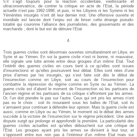
S’il s’agit toujours pour la réaction occidentale, vieillissante et
ultraconservatrice, de contrer la critique en acte de l’Etat, la période
actuelle n’est pas 1992-1998, et puis, ni les Libyens ni les Syriens ni les
Yéménites insurgés n’ont dit leur dernier mot. Une offensive ouverte et
mondiale est lancée dont l’enjeu est de briser cette étrange pseudo-
totalité qui couronne l’alliance des journalistes, des gouvernants et des
marchands ; dont le but est de détruire l’Etat.
4.
Trois guerres civiles sont désormais ouvertes simultanément en Libye, en
Syrie et au Yémen. En soi la guerre civile n’est ni bonne, ni mauvaise,
elle signale une lutte armée entre deux groupes d’un même Etat. Tout
l’intérêt des guerres civiles en cours tient à ce qu’elles sont issues
d’insurrections et qu’elles poursuivent leur débat. Elles sont nées d’une
prise d’armes par les insurgés, qui s’est faite soit dès le début de
l’insurrection comme en Libye, soit au cours de l’insurrection pour
combattre la répression du régime comme en Syrie ou au Yémen. La
guerre civile est d’abord le moment de l’insurrection où les partisans de
l’ancien régime et les partisans de sa critique s’affrontent par les armes.
Or, l’un doit prendre le pas sur l’autre. Ceux qui ont pris les armes n’ont
pas eu le choix : soit ils mouraient sous les balles de l’Etat, soit ils
s’armaient pour continuer à défendre leur opinion. Mais la guerre civile est
aussi, comme en Libye ou au Yémen, le moment où le débat des armes
succède à la victoire de l’insurrection sur le régime précédent. Une autre
dispute surgit qui prolonge et approfondit la première. La particularité des
guerres civiles actuelles est qu’elles débouchent sur une critique de
l’Etat. Les groupes ayant pris les armes se divisent à leur tour, et
s’opposent entre eux non pas à l’intérieur d’un même Etat mais sur