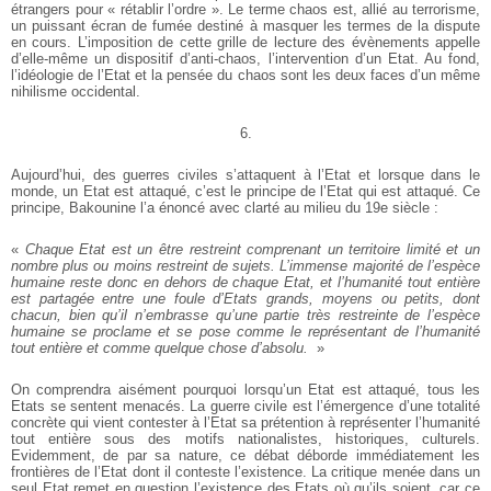
étrangers pour « rétablir l’ordre ». Le terme chaos est, allié au terrorisme,
un puissant écran de fumée destiné à masquer les termes de la dispute
en cours. L’imposition de cette grille de lecture des évènements appelle
d’elle-même un dispositif d’anti-chaos, l’intervention d’un Etat. Au fond,
l’idéologie de l’Etat et la pensée du chaos sont les deux faces d’un même
nihilisme occidental.
6.
Aujourd’hui, des guerres civiles s’attaquent à l’Etat et lorsque dans le
monde, un Etat est attaqué, c’est le principe de l’Etat qui est attaqué. Ce
principe, Bakounine l’a énoncé avec clarté au milieu du 19e siècle :
«
Chaque Etat est un être restreint comprenant un territoire limité et un
nombre plus ou moins restreint de sujets. L’immense majorité de l’espèce
humaine reste donc en dehors de chaque Etat, et l’humanité tout entière
est partagée entre une foule d’Etats grands, moyens ou petits, dont
chacun, bien qu’il n’embrasse qu’une partie très restreinte de l’espèce
humaine se proclame et se pose comme le représentant de l’humanité
tout entière et comme quelque chose d’absolu.
»
On comprendra aisément pourquoi lorsqu’un Etat est attaqué, tous les
Etats se sentent menacés. La guerre civile est l’émergence d’une totalité
concrète qui vient contester à l’Etat sa prétention à représenter l’humanité
tout entière sous des motifs nationalistes, historiques, culturels.
Evidemment, de par sa nature, ce débat déborde immédiatement les
frontières de l’Etat dont il conteste l’existence. La critique menée dans un
seul Etat remet en question l’existence des Etats où qu’ils soient, car ce