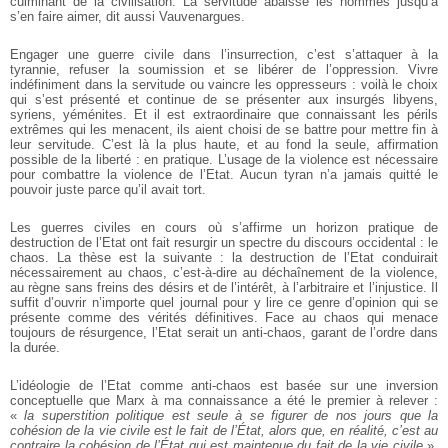
culminant de la civilisation. La servitude abaisse les hommes jusqu’à
s’en faire aimer, dit aussi Vauvenargues.
Engager une guerre civile dans l’insurrection, c’est s’attaquer à la
tyrannie, refuser la soumission et se libérer de l’oppression. Vivre
indéfiniment dans la servitude ou vaincre les oppresseurs : voilà le choix
qui s’est présenté et continue de se présenter aux insurgés libyens,
syriens, yéménites. Et il est extraordinaire que connaissant les périls
extrêmes qui les menacent, ils aient choisi de se battre pour mettre fin à
leur servitude. C’est là la plus haute, et au fond la seule, affirmation
possible de la liberté : en pratique. L’usage de la violence est nécessaire
pour combattre la violence de l’Etat. Aucun tyran n’a jamais quitté le
pouvoir juste parce qu’il avait tort.
Les guerres civiles en cours où s’affirme un horizon pratique de
destruction de l’Etat ont fait resurgir un spectre du discours occidental : le
chaos. La thèse est la suivante : la destruction de l’Etat conduirait
nécessairement au chaos, c’est-à-dire au déchaînement de la violence,
au règne sans freins des désirs et de l’intérêt, à l’arbitraire et l’injustice. Il
suffit d’ouvrir n’importe quel journal pour y lire ce genre d’opinion qui se
présente comme des vérités définitives. Face au chaos qui menace
toujours de résurgence, l’Etat serait un anti-chaos, garant de l’ordre dans
la durée.
L’idéologie de l’Etat comme anti-chaos est basée sur une inversion
conceptuelle que Marx à ma connaissance a été le premier à relever :
«
la superstition politique est seule à se figurer de nos jours que la
cohésion de la vie civile est le fait de l’État, alors que, en réalité, c’est au
contraire la cohésion de l’État qui est maintenue du fait de la vie civile
».