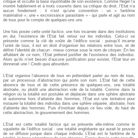
critique et occulte la base injustifiable de son existence. Comme Hegel l’a
montré habilement et à mots couverts dans sa critique du droit, l’Etat n’a
aucun fondement : il n’est qu’une convention - un « fantôme
matérialisé », une « excroissance parasitaire » - qui parle et agit au nom
de tous pour le compte de quelques-uns uns.
Une fois posée cette unité factice, une fois incarnée dans des institutions
en dur, l’existence de l’Etat fait retour sur les individus. Celui-ci se
présente comme la clé de voûte de l’édifice social : puisqu’il incarne
l’unité de tous, il est en droit d’organiser les relations entre tous, et de
définir l’identité de chacun - mieux connue sous le nom de citoyen. En les
affublant de ce nom, l’Etat prétend justifier de l’existence des individus.
Alors qu’ils n’ont besoin d’aucune justification pour exister, l’Etat leur en
donnerait une !
Credo quia absurdum
.
L’Etat organise l’absence de tous en prétendant parler au nom de tous,
par un processus d’abstraction qui porte son nom. L’Etat fait de cette
absence de tous et de cette présence de quelques-uns, une totalité
abstraite, ou plutôt une abstraction vide de la totalité. Comme dans la
religion où la totalité est postulée et déplacée dans une sphère abstraite
et autonome hors d’atteinte des hommes, l’Etat est une tentative pour
instaurer la totalité des individus dans une sphère séparée, abstraite, hors
d’atteinte des hommes. Puis d’instituer depuis ce lieu vide, du haut de
cette abstraction, le gouvernement des hommes.
L’Etat est cette totalité factice qui se présente elle-même comme le
squelette de l’édifice social : une totalité englobante qui aurait le pouvoir
de se diffuser jusque dans chaque individu. L’Etat est le fantôme de la