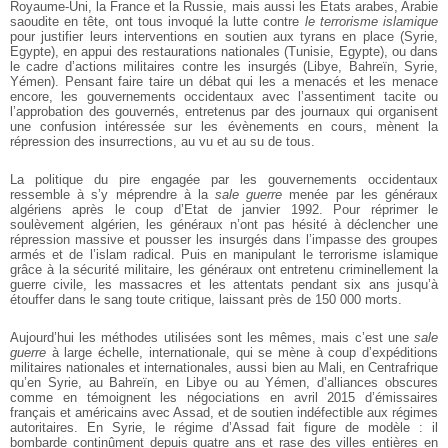
Royaume-Uni, la France et la Russie, mais aussi les Etats arabes, Arabie
saoudite en tête, ont tous invoqué la lutte contre
le terrorisme islamique
pour justifier leurs interventions en soutien aux tyrans en place (Syrie,
Egypte), en appui des restaurations nationales (Tunisie, Egypte), ou dans
le cadre d’actions militaires contre les insurgés (Libye, Bahreïn, Syrie,
Yémen). Pensant faire taire un débat qui les a menacés et les menace
encore, les gouvernements occidentaux avec l’assentiment tacite ou
l’approbation des gouvernés, entretenus par des journaux qui organisent
une confusion intéressée sur les évènements en cours, mènent la
répression des insurrections, au vu et au su de tous.
La politique du pire engagée par les gouvernements occidentaux
ressemble à s’y méprendre à la
sale guerre
menée par les généraux
algériens après le coup d’Etat de janvier 1992. Pour réprimer le
soulèvement algérien, les généraux n’ont pas hésité à déclencher une
répression massive et pousser les insurgés dans l’impasse des groupes
armés et de l’islam radical. Puis en manipulant le terrorisme islamique
grâce à la sécurité militaire, les généraux ont entretenu criminellement la
guerre civile, les massacres et les attentats pendant six ans jusqu’à
étouffer dans le sang toute critique, laissant près de 150 000 morts.
Aujourd’hui les méthodes utilisées sont les mêmes, mais c’est une
sale
guerre
à large échelle, internationale, qui se mène à coup d’expéditions
militaires nationales et internationales, aussi bien au Mali, en Centrafrique
qu’en Syrie, au Bahreïn, en Libye ou au Yémen, d’alliances obscures
comme en témoignent les négociations en avril 2015 d’émissaires
français et américains avec Assad, et de soutien indéfectible aux régimes
autoritaires. En Syrie, le régime d’Assad fait figure de modèle : il
bombarde continûment depuis quatre ans et rase des villes entières en