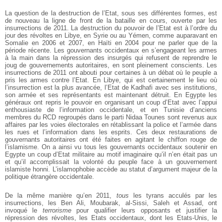
La question de la destruction de l’Etat, sous ses différentes formes, est
de nouveau la ligne de front de la bataille en cours, ouverte par les
insurrections de 2011. La destruction du pouvoir de l’Etat est à l’ordre du
jour des révoltes en Libye, en Syrie ou au Yémen, comme auparavant en
Somalie en 2006 et 2007, en Haïti en 2004 pour ne parler que de la
période récente. Les gouvernants occidentaux en s’engageant les armes
à la main dans la répression des insurgés qui refusent de reprendre le
joug de gouvernements autoritaires, en sont pleinement conscients. Les
insurrections de 2011 ont abouti pour certaines à un débat où le peuple a
pris les armes contre l’Etat. En Libye, qui est certainement le lieu où
l’insurrection est la plus avancée, l’Etat de Kadhafi avec ses institutions,
son armée et ses représentants est maintenant détruit. En Egypte les
généraux ont repris le pouvoir en organisant un coup d’Etat avec l’appui
enthousiaste de l’information occidentale, et en Tunisie d’anciens
membres du RCD regroupés dans le parti Nidaa Tounes sont revenus aux
affaires par les voies électorales en rétablissant la police et l’armée dans
les rues et l’information dans les esprits. Ces deux restaurations de
gouvernants autoritaires ont été faites en agitant le chiffon rouge de
l’islamisme. On a ainsi vu tous les gouvernants occidentaux soutenir en
Egypte un coup d’Etat militaire au motif imaginaire qu’il n’en était pas un
et qu’il accomplissait la volonté du peuple face à un gouvernement
islamiste honni. L’islamophobie accède au statut d’argument majeur de la
politique étrangère occidentale.
De la même manière qu’en 2011,
tous
les tyrans acculés par les
insurrections, les Ben Ali, Moubarak, al-Sissi, Saleh et Assad, ont
invoqué le
terrorisme
pour qualifier leurs opposants et justifier la
répression des révoltes, les Etats occidentaux, dont les Etats-Unis, le