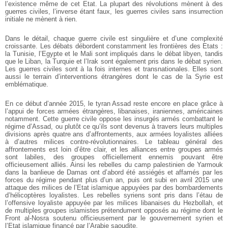
l’existence même de cet Etat. La plupart des révolutions mènent à des
guerres civiles, l’inverse étant faux, les guerres civiles sans insurrection
initiale ne mènent à rien.
Dans le détail, chaque guerre civile est singulière et d’une complexité
croissante. Les débats débordent constamment les frontières des Etats :
la Tunisie, l’Egypte et le Mali sont impliqués dans le débat libyen, tandis
que le Liban, la Turquie et l’Irak sont également pris dans le débat syrien.
Les guerres civiles sont à la fois internes et transnationales. Elles sont
aussi le terrain d’interventions étrangères dont le cas de la Syrie est
emblématique.
En ce début d’année 2015, le tyran Assad reste encore en place grâce à
l’appui de forces armées étrangères, libanaises, iraniennes, américaines
notamment. Cette guerre civile oppose les insurgés armés combattant le
régime d’Assad, ou plutôt ce qu’ils sont devenus à travers leurs multiples
divisions après quatre ans d’affrontements, aux armées loyalistes alliées
à d’autres milices contre-révolutionnaires. Le tableau général des
affrontements est loin d’être clair, et les alliances entre groupes armés
sont labiles, des groupes officiellement ennemis pouvant être
officieusement alliés. Ainsi les rebelles du camp palestinien de Yarmouk
dans la banlieue de Damas ont d’abord été assiégés et affamés par les
forces du régime pendant plus d’un an, puis ont subi en avril 2015 une
attaque des milices de l’Etat islamique appuyées par des bombardements
d’hélicoptères loyalistes. Les rebelles syriens sont pris dans l’étau de
l’offensive loyaliste appuyée par les milices libanaises du Hezbollah, et
de multiples groupes islamistes prétendument opposés au régime dont le
Front al-Nosra soutenu officieusement par le gouvernement syrien et
l’Etat islamique financé par l’Arabie saoudite.