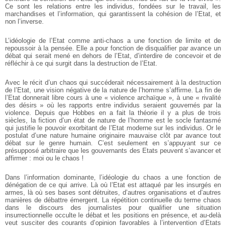
Ce sont les relations entre les individus, fondées sur le travail, les
marchandises et l’information, qui garantissent la cohésion de l’Etat, et
non l’inverse.
L’idéologie de l’Etat comme anti-chaos a une fonction de limite et de
repoussoir à la pensée. Elle a pour fonction de disqualifier par avance un
débat qui serait mené en dehors de l’Etat, d’interdire de concevoir et de
réfléchir à ce qui surgit dans la destruction de l’Etat.
Avec le récit d’un chaos qui succéderait nécessairement à la destruction
de l’Etat, une vision négative de la nature de l’homme s’affirme. La fin de
l’Etat donnerait libre cours à une « violence archaïque », à une « rivalité
des désirs » où les rapports entre individus seraient gouvernés par la
violence. Depuis que Hobbes en a fait la théorie il y a plus de trois
siècles, la fiction d’un état de nature de l’homme est le socle fantasmé
qui justifie le pouvoir exorbitant de l’Etat moderne sur les individus. Or le
postulat d’une nature humaine originaire mauvaise clôt par avance tout
débat sur le genre humain. C’est seulement en s’appuyant sur ce
présupposé arbitraire que les gouvernants des Etats peuvent s’avancer et
affirmer : moi ou le chaos !
Dans l’information dominante, l’idéologie du chaos a une fonction de
dénégation de ce qui arrive. Là où l’Etat est attaqué par les insurgés en
armes, là où ses bases sont détruites, d’autres organisations et d’autres
manières de débattre émergent. La répétition continuelle du terme chaos
dans le discours des journalistes pour qualifier une situation
insurrectionnelle occulte le débat et les positions en présence, et au-delà
veut susciter des courants d’opinion favorables à l’intervention d’Etats