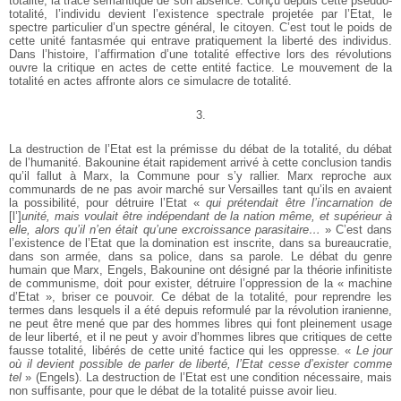
totalité, la trace sémantique de son absence. Conçu depuis cette pseudo-
totalité, l’individu devient l’existence spectrale projetée par l’Etat, le
spectre particulier d’un spectre général, le citoyen. C’est tout le poids de
cette unité fantasmée qui entrave pratiquement la liberté des individus.
Dans l’histoire, l’affirmation d’une totalité effective lors des révolutions
ouvre la critique en actes de cette entité factice. Le mouvement de la
totalité en actes affronte alors ce simulacre de totalité.
3.
La destruction de l’Etat est la prémisse du débat de la totalité, du débat
de l’humanité. Bakounine était rapidement arrivé à cette conclusion tandis
qu’il fallut à Marx, la Commune pour s’y rallier. Marx reproche aux
communards de ne pas avoir marché sur Versailles tant qu’ils en avaient
la possibilité, pour détruire l’Etat «
qui prétendait être l’incarnation de
[l’]
unité, mais voulait être indépendant de la nation même, et supérieur à
elle, alors qu’il n’en était qu’une excroissance parasitaire…
» C’est dans
l’existence de l’Etat que la domination est inscrite, dans sa bureaucratie,
dans son armée, dans sa police, dans sa parole. Le débat du genre
humain que Marx, Engels, Bakounine ont désigné par la théorie infinitiste
de communisme, doit pour exister, détruire l’oppression de la « machine
d’Etat », briser ce pouvoir. Ce débat de la totalité, pour reprendre les
termes dans lesquels il a été depuis reformulé par la révolution iranienne,
ne peut être mené que par des hommes libres qui font pleinement usage
de leur liberté, et il ne peut y avoir d’hommes libres que critiques de cette
fausse totalité, libérés de cette unité factice qui les oppresse. «
Le jour
où il devient possible de parler de liberté, l’Etat cesse d’exister comme
tel
» (Engels). La destruction de l’Etat est une condition nécessaire, mais
non suffisante, pour que le débat de la totalité puisse avoir lieu.