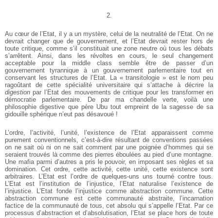
2.
Au cœur de l’Etat, il y a un mystère, celui de la neutralité de l’Etat. On ne
devrait changer que de gouvernement, et l’Etat devrait rester hors de
toute critique, comme s’il constituait une zone neutre où tous les débats
s’arrêtent. Ainsi, dans les révoltes en cours, le seul changement
acceptable pour la middle class semble être de passer d’un
gouvernement tyrannique à un gouvernement parlementaire tout en
conservant les structures de l’Etat. La « transitologie » est le nom peu
ragoûtant de cette spécialité universitaire qui s’attache à décrire la
digestion
par l’Etat des mouvements de critique pour les transformer en
démocratie parlementaire. De par ma chandelle verte, voilà une
philosophie digestive que père Ubu tout empreint de la sagesse de sa
gidouille sphérique n’eut pas désavoué !
L’ordre, l’activité, l’unité, l’existence de l’Etat apparaissent comme
purement conventionnels, c’est-à-dire résultant de conventions passées
on ne sait où ni on ne sait comment par une poignée d’hommes qui se
seraient trouvés là comme des pierres éboulées au pied d’une montagne.
Une mafia parmi d’autres a pris le pouvoir, en imposant ses règles et sa
domination. Cet ordre, cette activité, cette unité, cette existence sont
arbitraires. L’Etat est l’ordre de quelques-uns uns tourné contre tous.
L’Etat est l’institution de l’injustice, l’Etat naturalise l’existence de
l’injustice. L’Etat fonde l’injustice comme abstraction commune. Cette
abstraction commune est cette communauté abstraite, l’incarnation
factice de la communauté de tous, cet absolu qui s’appelle l’Etat. Par ce
processus d’abstraction et d’absolutisation, l’Etat se place hors de toute