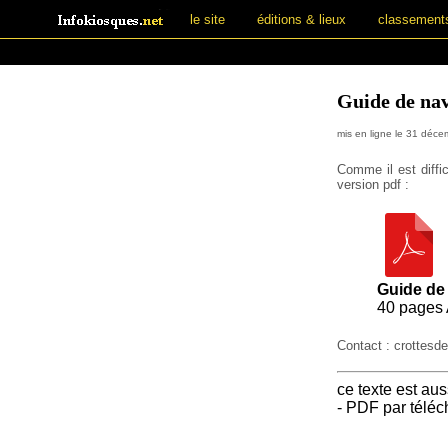
le site
éditions & lieux
classement
Guide de nav
mis en ligne le 31 déc
Comme il est diffi
version pdf :
Guide de 
40 pages A
Contact : crottes
ce texte est aus
- PDF par télé