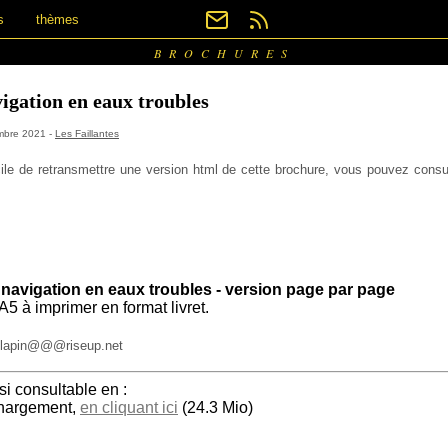
s
thèmes
BROCHURES
igation en eaux troubles
embre 2021 -
Les Faillantes
cile de retransmettre une version html de cette brochure, vous pouvez consul
navigation en eaux troubles - version page par page
5 à imprimer en format livret.
delapin@@@riseup.net
si consultable en :
chargement,
en cliquant ici
(24.3 Mio)