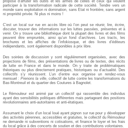
propose d’affûter les outils et les armes de celles et ceux qui veulent
participer à la transformation radicale de cette société. Tendre vers un
monde sans exploitation ni domination, sans Etat ni frontière, sans argent
ni propriété privée. Ni plus ni moins !
C’est un local sur rue en accès libre où l’on peut se réunir, lire, écrire,
discuter, trouver des informations sur les luttes passées, présentes et à
venir. On y trouve une bibliothèque dont la plupart des livres et des films
peuvent être empruntés, ainsi qu’un fond d’archives. Les tracts, les
brochures et les affiches de l’infokiosque, et des livres d’éditeurs
indépendants, sont également disponibles à prix libre.
Des soirées de discussion y sont régulièrement organisées, avec des
projections de films, des présentations de livres ou de textes, des récits
de lutte en France et dans le monde. On y traite de problématiques
théoriques ou plus directement pratiques, historiques ou d’actualité. Des
collectifs s’y réunissent. L’un d’entre eux organise un rendez-vous
mensuel :
Prenons la ville
, collectif de lutte contre les transformations du
Bas-Montreuil et du quartier des Coutures à Bagnolet.
Le Rémouleur est animé par un collectif qui rassemble des individus
ayant des sensibilités politiques différentes mais partageant des positions
révolutionnaires anti-autoritaires et anti-étatiques.
Assumant le choix d’un local loué ayant pignon sur rue pour y développer
des activités pérennes, accessibles et gratuites, le collectif du Rémouleur
ne demande ni subventions ni cotisations, et finance le loyer et les frais
du local grâce à des concerts de soutien et des contributions volontaires.