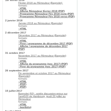
1er février 2018
Février 2018 au Rémouleur (Bagnolet)
formats:
· HTML
· Affiche Rémouleur février 2018 (PDF)
· Programme Rémouleur Fév 2018 recto (PDF)
· Programme Rémouleur Fév 2018 verso (PDF)
2 janvier 2018
Janvier 2018 au Rémouleur (Bagnolet)
formats:
· HTML
2 décembre 2017
Décembre 2017 au Rémouleur (Bagnolet)
formats:
· HTML
· Flyer / programme de décembre 2017 (PDF)
· Affiche / programme de décembre 2017
(PDF)
31 octobre 2017
Novembre 2017 au Rémouleur (Bagnolet)
formats:
· HTML
· Affiche du programme (nov. 2017) (PDF)
· Flyer du programme (nov. 2017) (PDF)
26 septembre 2017
Fin septembre et octobre 2017 au Rémouleur
(Bagnolet)
formats:
· HTML
· (PDF)
· (PDF)
15 juillet 2017
Bagnolet (93) : soirée discussion-retour sur
l’antiG20 de Hambourg, jeudi 20 juillet au
Rémouleur
formats:
· HTML
· (portfolio)