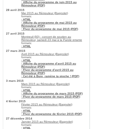
· Affiche du programme de juin 2015 au
Rémouleur (PDF)
28 avril 2015
Mai 2015 au Rémouleur (Bagnolet)
formats:
· HTML
· Affiche du programme de mai 2015 au
Rémouleur (PDF)
· Flyer du programme de mai 2015 (PDF)
27 avril 2015
Montreuil (93) : concert de soutien au
Rémouleur, samedi 23 mai à la Parole errante
formats:
· HTML
27 mars 2015
Avril 2015 au Rémouleur (Bagnolet)
formats:
· HTML
· Affiche du programme d’avril 2015 au
Rémouleur (PDF)
· Flyer du programme d’avril 2015 au
Rémouleur (PDF)
· Cet été à Bure, ramène ta pioche ! (PDF)
3 mars 2015
Mars 2015 au Rémouleur (Bagnolet)
formats:
· HTML
· Affiche du programme de mars 2015 (PDF)
· Flyer du programme de mars 2015 (PDF)
4 février 2015
Février 2015 au Rémouleur (Bagnolet)
formats:
· HTML
· Flyer du programme de février 2015 (PDF)
27 décembre 2014
Janvier 2015 au Rémouleur (Bagnolet)
formats:
· HTML