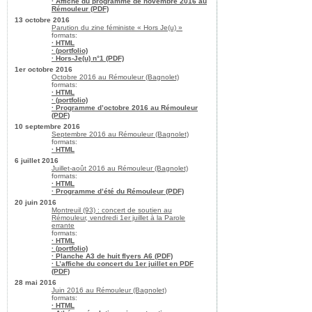
· Affiche du programme de novembre 2016 au
Rémouleur (PDF)
13 octobre 2016
Parution du zine féministe « Hors Je(u) »
formats:
· HTML
· (portfolio)
· Hors-Je(u) n°1 (PDF)
1er octobre 2016
Octobre 2016 au Rémouleur (Bagnolet)
formats:
· HTML
· (portfolio)
· Programme d’octobre 2016 au Rémouleur
(PDF)
10 septembre 2016
Septembre 2016 au Rémouleur (Bagnolet)
formats:
· HTML
6 juillet 2016
Juillet-août 2016 au Rémouleur (Bagnolet)
formats:
· HTML
· Programme d’été du Rémouleur (PDF)
20 juin 2016
Montreuil (93) : concert de soutien au
Rémouleur, vendredi 1er juillet à la Parole
errante
formats:
· HTML
· (portfolio)
· Planche A3 de huit flyers A6 (PDF)
· L’affiche du concert du 1er juillet en PDF
(PDF)
28 mai 2016
Juin 2016 au Rémouleur (Bagnolet)
formats:
· HTML