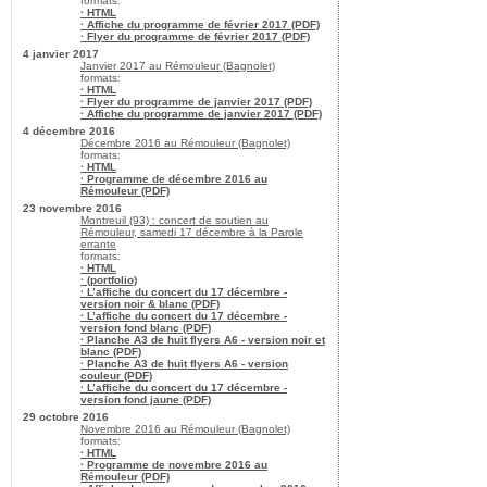
formats:
· HTML
· Affiche du programme de février 2017 (PDF)
· Flyer du programme de février 2017 (PDF)
4 janvier 2017
Janvier 2017 au Rémouleur (Bagnolet)
formats:
· HTML
· Flyer du programme de janvier 2017 (PDF)
· Affiche du programme de janvier 2017 (PDF)
4 décembre 2016
Décembre 2016 au Rémouleur (Bagnolet)
formats:
· HTML
· Programme de décembre 2016 au
Rémouleur (PDF)
23 novembre 2016
Montreuil (93) : concert de soutien au
Rémouleur, samedi 17 décembre à la Parole
errante
formats:
· HTML
· (portfolio)
· L’affiche du concert du 17 décembre -
version noir & blanc (PDF)
· L’affiche du concert du 17 décembre -
version fond blanc (PDF)
· Planche A3 de huit flyers A6 - version noir et
blanc (PDF)
· Planche A3 de huit flyers A6 - version
couleur (PDF)
· L’affiche du concert du 17 décembre -
version fond jaune (PDF)
29 octobre 2016
Novembre 2016 au Rémouleur (Bagnolet)
formats:
· HTML
· Programme de novembre 2016 au
Rémouleur (PDF)