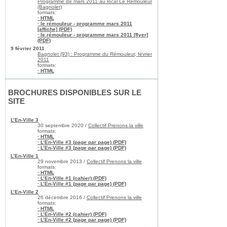
Programme de mars 2011 au local Le Rémouleur
(Bagnolet)
formats:
· HTML
· le rémouleur - programme mars 2011
[affiche] (PDF)
· le rémouleur - programme mars 2011 [flyer]
(PDF)
9 février 2011
Bagnolet (93) : Programme du Rémouleur, février
2011
formats:
· HTML
BROCHURES DISPONIBLES SUR LE
SITE
L’En-Ville 3
30 septembre 2020 /
Collectif Prenons la ville
formats:
· HTML
· L’En-Ville #3 (page par page) (PDF)
· L’En-Ville #3 (page par page) (PDF)
L’En-Ville 1
29 novembre 2013 /
Collectif Prenons la ville
formats:
· HTML
· L’En-Ville #1 (cahier) (PDF)
· L’En-Ville #1 (page par page) (PDF)
L’En-Ville 2
26 décembre 2016 /
Collectif Prenons la ville
formats:
· HTML
· L’En-Ville #2 (cahier) (PDF)
· L’En-Ville #2 (page par page) (PDF)