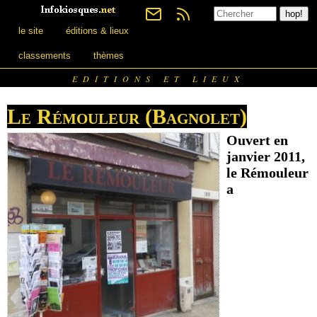
le site
éditions & lieux
classements
thèmes
EDITIONS ET LIEUX
Le Rémouleur (Bagnolet)
Ouvert en
janvier 2011,
le Rémouleur
a