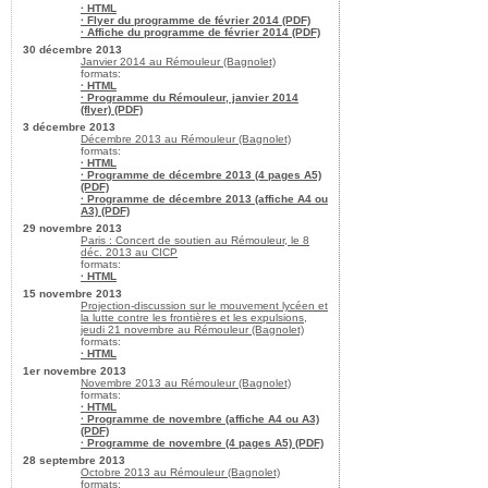
· HTML
· Flyer du programme de février 2014 (PDF)
· Affiche du programme de février 2014 (PDF)
30 décembre 2013
Janvier 2014 au Rémouleur (Bagnolet)
formats:
· HTML
· Programme du Rémouleur, janvier 2014
(flyer) (PDF)
3 décembre 2013
Décembre 2013 au Rémouleur (Bagnolet)
formats:
· HTML
· Programme de décembre 2013 (4 pages A5)
(PDF)
· Programme de décembre 2013 (affiche A4 ou
A3) (PDF)
29 novembre 2013
Paris : Concert de soutien au Rémouleur, le 8
déc. 2013 au CICP
formats:
· HTML
15 novembre 2013
Projection-discussion sur le mouvement lycéen et
la lutte contre les frontières et les expulsions,
jeudi 21 novembre au Rémouleur (Bagnolet)
formats:
· HTML
1er novembre 2013
Novembre 2013 au Rémouleur (Bagnolet)
formats:
· HTML
· Programme de novembre (affiche A4 ou A3)
(PDF)
· Programme de novembre (4 pages A5) (PDF)
28 septembre 2013
Octobre 2013 au Rémouleur (Bagnolet)
formats: