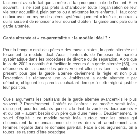
facilement avec le fait que la mère ait la garde principale de l’enfant. Bien
souvent, ils ne sont pas prêts à chambouler toute l’organisation de leur
vie pour accueillir à plein temps ou à mi-temps leurs enfants. Il faut donc
en finir avec ce mythe des pères systématiquement « lésés », contraints
qu’ils seraient de renoncer à leur souhait d’obtenir la garde principale ou la
garde alternée.
Garde alternée et « co-parentalité » : le modèle idéal ? :
Pour la frange « droit des pères » des masculinistes, la garde alternée est
forcément le modèle idéal. Aussi, tentent-ils de l’imposer de manière
systématique dans les procédures de divorce ou de séparation. Alors que
la loi de 2002 a contribué à faciliter le recours à la garde alternée
[
66
]
, les
défenseurs de la cause des pères veulent aller plus loin. Ils militent à
présent pour que la garde alternée deviennent la règle et non plus
l’exception. Ils réclament une loi établissant la garde alternée « par
défaut », obligeant les parents souhaitant déroger à cette règle à justifier
leur position.
Quels arguments les partisans de la garde alternée avancent-ils le plus
souvent ? Premièrement, l’intérêt de l’enfant : ce modèle serait idéal,
d’une part, pour les enfants qui ont « le droit de voir leurs deux parents »
et qui ont « autant besoin d’un père que d’une mère ». Deuxièmement, le
souci d’équité : ce modèle serait idéal surtout pour les pères qui
obtiendraient la reconnaissance de leurs droits et arracheraient aux
femmes l’égalité dans le domaine parental. Face à ces arguments, on a
toutes les raisons d’être sceptique.