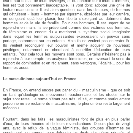
leur statut social, de leurs privilèges, et du contrôle sur « leurs » femmes,
leur est tout bonnement inacceptable. Ils vont donc adopter une grille de
lecture masculiniste. Il est alors question, dans les discours, de femmes
qui détruisent « leurs » hommes par égoïsme, obsédées par leur carrière,
ne songeant qu’à leur plaisir, leur liberté s’exerçant au détriment des
hommes et de la vie de famille. Pour ces hommes, il est urgent de se
reprendre en main. Ils se présentent comme des victimes des femmes,
du féminisme ou encore du « matriarcat », système social imaginaire
dans lequel les femmes surpuissantes exerceraient un pouvoir sans
partage, notamment sur les enfants. Mais ils ne veulent pas en rester là.
Ils veulent reconquérir leur pouvoir et même acquérir de nouveaux
privilèges, notamment en cherchant à contrôler l’éducation de leurs
enfants. Pour cela tous les moyens sont bons. Certains n’hésitent pas à
reprendre à leur compte les analyses féministes, en inversant le sens du
rapport de domination et en réclamant, sans vergogne, l’égalité... pour les
hommes aussi.
Le masculinisme aujourd’hui en France
En France, on entend encore peu parler du « masculinisme » que ce soit
en tant qu’idéologie ou mouvement réactionnaire, et les études sur le
sujet sont rares. Le terme n’étant pas très utilisé, et comme pratiquement
personne ne se réclame du masculinisme, le phénomène reste largement
méconnu.
Pourtant, dans les faits, les masculinistes font de plus en plus parler
d’eux, de leurs théories et de leurs revendications. Depuis plus de vingt
ans, avec le reflux de la vague féministe, des groupes d’hommes se
constituent, notamment pour défendre les droits des pères séparés et