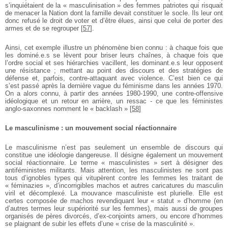
s’inquiétaient de la « masculinisation » des femmes patriotes qui risquait
de menacer la Nation dont la famille devait constituer le socle. Ils leur ont
donc refusé le droit de voter et d’être élues, ainsi que celui de porter des
armes et de se regrouper
[
57
]
.
Ainsi, cet exemple illustre un phénomène bien connu : à chaque fois que
les dominé.e.s se lèvent pour briser leurs chaînes, à chaque fois que
l’ordre social et ses hiérarchies vacillent, les dominant.e.s leur opposent
une résistance ; mettant au point des discours et des stratégies de
défense et, parfois, contre-attaquant avec violence. C’est bien ce qui
s’est passé après la dernière vague du féminisme dans les années 1970.
On a alors connu, à partir des années 1980-1990, une contre-offensive
idéologique et un retour en arrière, un ressac - ce que les féministes
anglo-saxonnes nomment le « backlash »
[
58
]
Le masculinisme : un mouvement social réactionnaire
Le masculinisme n’est pas seulement un ensemble de discours qui
constitue une idéologie dangereuse. Il désigne également un mouvement
social réactionnaire. Le terme « masculinistes » sert à désigner des
antiféministes militants. Mais attention, les masculinistes ne sont pas
tous d’ignobles types qui vitupèrent contre les femmes les traitant de
« féminazies », d’incorrigibles machos et autres caricatures du masculin
viril et décomplexé. La mouvance masculiniste est plurielle. Elle est
certes composée de machos revendiquant leur « statut » d’homme (en
d’autres termes leur supériorité sur les femmes), mais aussi de groupes
organisés de pères divorcés, d’ex-conjoints amers, ou encore d’hommes
se plaignant de subir les effets d’une « crise de la masculinité ».