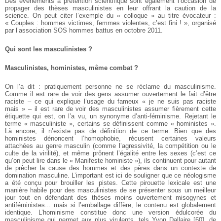
Des événements à prétention scientifique sont également l’occasion de
propager des thèses masculinistes en leur offrant la caution de la
science. On peut citer l’exemple du « colloque » au titre évocateur :
« Couples : hommes victimes, femmes violentes, c’est fini ! », organisé
par l’association SOS hommes battus en octobre 2011.
Qui sont les masculinistes ?
Masculinistes, hoministes, même combat ?
On l’a dit : pratiquement personne ne se réclame du masculinisme.
Comme il est rare de voir des gens assumer ouvertement le fait d’être
raciste – ce qui explique l’usage du fameux « je ne suis pas raciste
mais » – il est rare de voir des masculinistes assumer fièrement cette
étiquette qui est, on l’a vu, un synonyme d’anti-féminisme. Rejetant le
terme « masculiniste », certains se définissent comme « hoministes ».
Là encore, il n’existe pas de définition de ce terme. Bien que des
hoministes dénoncent l’homophobie, récusent certaines valeurs
attachées au genre masculin (comme l’agressivité, la compétition ou le
culte de la virilité), et même prônent l’égalité entre les sexes (c’est ce
qu’on peut lire dans le « Manifeste hoministe »), ils continuent pour autant
de prêcher la cause des hommes et des pères dans un contexte de
domination masculine. L’important est ici de souligner que ce néologisme
a été conçu pour brouiller les pistes. Cette pirouette lexicale est une
manière habile pour des masculinistes de se présenter sous un meilleur
jour tout en défendant des thèses moins ouvertement misogynes et
antiféministes... mais si l’emballage diffère, le contenu est globalement
identique. L’hominisme constitue donc une version édulcorée du
masculinisme qui permet aux plus virulents, tels Yvon Dallaire
[
60
]
, de