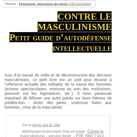
Thèmes :
Féminisme, (questions de) genre
(150 brochures)
CONTRE LE
MASCULINISME
Petit guide d’autodéfense
intellectuelle
Issu d’un travail de veille et de déconstruction des discours
masculinistes, ce petit livre est un outil pour résister à
l’offensive actuelle des militants de la cause des hommes
(actions spectaculaires, entrisme au sein des institutions,
pression sur les législateurs, etc.). Il nous paraissait
important de diffuser une autre parole sur leurs thèmes de
prédilection : droits des pères, violences faites aux
hommes, crise de la masculinité.
texte sur le site
lire le
Contre le
télécharger la brochure mise en page :
masculinisme - version livret. - PDF (960.1 kio)
-