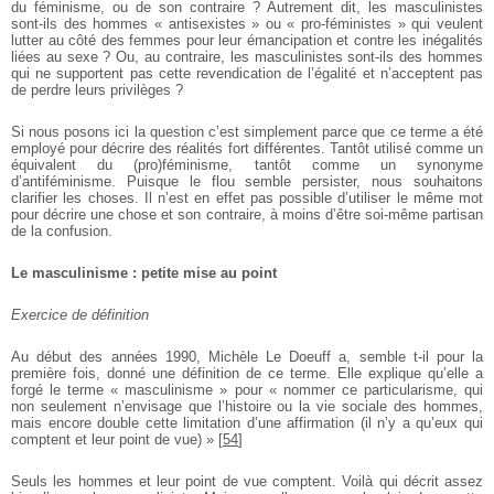
du féminisme, ou de son contraire ? Autrement dit, les masculinistes
sont-ils des hommes « antisexistes » ou « pro-féministes » qui veulent
lutter au côté des femmes pour leur émancipation et contre les inégalités
liées au sexe ? Ou, au contraire, les masculinistes sont-ils des hommes
qui ne supportent pas cette revendication de l’égalité et n’acceptent pas
de perdre leurs privilèges ?
Si nous posons ici la question c’est simplement parce que ce terme a été
employé pour décrire des réalités fort différentes. Tantôt utilisé comme un
équivalent du (pro)féminisme, tantôt comme un synonyme
d’antiféminisme. Puisque le flou semble persister, nous souhaitons
clarifier les choses. Il n’est en effet pas possible d’utiliser le même mot
pour décrire une chose et son contraire, à moins d’être soi-même partisan
de la confusion.
Le masculinisme : petite mise au point
Exercice de définition
Au début des années 1990, Michèle Le Doeuff a, semble t-il pour la
première fois, donné une définition de ce terme. Elle explique qu’elle a
forgé le terme « masculinisme » pour « nommer ce particularisme, qui
non seulement n’envisage que l’histoire ou la vie sociale des hommes,
mais encore double cette limitation d’une affirmation (il n’y a qu’eux qui
comptent et leur point de vue) »
[
54
]
Seuls les hommes et leur point de vue comptent. Voilà qui décrit assez