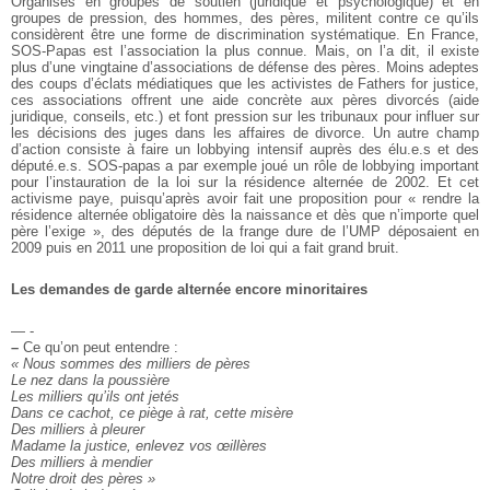
Organisés en groupes de soutien (juridique et psychologique) et en
groupes de pression, des hommes, des pères, militent contre ce qu’ils
considèrent être une forme de discrimination systématique. En France,
SOS-Papas est l’association la plus connue. Mais, on l’a dit, il existe
plus d’une vingtaine d’associations de défense des pères. Moins adeptes
des coups d’éclats médiatiques que les activistes de Fathers for justice,
ces associations offrent une aide concrète aux pères divorcés (aide
juridique, conseils, etc.) et font pression sur les tribunaux pour influer sur
les décisions des juges dans les affaires de divorce. Un autre champ
d’action consiste à faire un lobbying intensif auprès des élu.e.s et des
député.e.s. SOS-papas a par exemple joué un rôle de lobbying important
pour l’instauration de la loi sur la résidence alternée de 2002. Et cet
activisme paye, puisqu’après avoir fait une proposition pour « rendre la
résidence alternée obligatoire dès la naissance et dès que n’importe quel
père l’exige », des députés de la frange dure de l’UMP déposaient en
2009 puis en 2011 une proposition de loi qui a fait grand bruit.
Les demandes de garde alternée encore minoritaires
— -
–
Ce qu’on peut entendre :
« Nous sommes des milliers de pères
Le nez dans la poussière
Les milliers qu’ils ont jetés
Dans ce cachot, ce piège à rat, cette misère
Des milliers à pleurer
Madame la justice, enlevez vos œillères
Des milliers à mendier
Notre droit des pères »