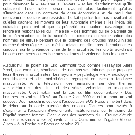
pour dénoncer le « sexisme à l’envers » et les discriminations qu’ils
subiraient. Leurs idées percent d’autant plus facilement qu’elles
s’inscrivent dans un contexte de crise économique et de recul des
mouvements sociaux progressistes. Le fait que les femmes travaillent et
qu’elles gagnent les moyens de leur autonomie (même si les inégalités
salariales persistent et que la précarité les touchent davantage) les
rendraient responsables du « malaise » des hommes qui se plaignent de
la « féminisation » de la société. Le discours de victimisation des
hommes se diffuse pendant que le lobbying des groupes masculinistes
marche à plein régime. Les médias relaient en effet sans discontinuer les
discours sur la prétendue crise de la masculinité, les droits soi-disant
bafoués des pères ou les hommes victimes de violence dans le couple.
Aujourd’hui, le polémiste Eric Zemmour tout comme l’essayiste Alain
Soral, par exemple, bénéficient de nombreuses tribunes pour propager
leurs thèses masculinistes. Les rayons « psychologie » et « sexologie »
des librairies et des bibliothèques regorgent de livres à tendance
masculiniste. A la télévision, des émissions sur des thèmes
« sociétaux », des films et des séries véhiculent un imaginaire
masculiniste. C’est notamment le cas du film documentaire « Des
hommes en vrai », diffusé sur France 2 en 2009 et qui a connu un vrai
succès. Des masculinistes, dont l’association SOS Papa, s’invitent dans
le débat sur la garde alternée des enfants. D’autres sont invités à
s’exprimer à l’occasion d’événements institutionnels sur le thème de
l’égalité homme-femme. C’est le cas des membres du « Groupe d’étude
sur les sexismeS » (GES) invité à la « Quinzaine de l’égalité Rhône-
Alpes » à la Roche-sur-Foron en octobre 2011.