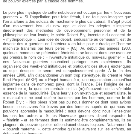
de pouvoir exercés par la classe des hommes.
Le pôle plus mystique de cette nébuleuse est occupé par les « Nouveaux
guerriers ». Si l’appellation peut faire frémir, il ne faut pas imaginer que
l’on a affaire à des soldats du machisme le plus caricatural. Il s’agit plutôt
d’un mouvement issu du new age et dont les adeptes s’inspirent
directement des méthodes de développement personnel et de la
philosophie de leur leader, le poète Robert Bly, inventeur du concept de
« mythopoétique ». Leur idée de départ, séduisante au demeurant, est de
devenir des « guerriers de l’intérieur » en lutte pour « éradiquer l’homme
machiste transmis par leurs pères »
[
65
]
. Au début des années 1980,
quelques hommes se prétendant féministes se lancent dans une aventure
qui prendra le nom de : « l’Aventure initiatique du nouveau guerrier ». Et
ces Nouveaux guerriers souhaitent partager leurs expériences. Ils
organisent des week-end initiatiques et pratiquent des rituels ésotériques
au sujet desquels le secret est scrupuleusement gardé. À la fin des
années 1990, afin d’abandonner un nom trop stéréotypé, ils créent le Man
Kind Project (MKP) ou « Projet humanité », une organisation aujourd’hui
implantée dans de nombreux pays, dont la France. Dès l’origine de leur
« aventure », la question centrale est la (re)découverte de la véritable
essence de la masculinité. Dans leur vision mysthique et essentialiste, le
« masculin » ne peut qu’être transmis par les hommes, comme le dit
Robert Bly : « Nos pères n’ont pas pu nous donner ce dont nous avions
besoin, nous avons été élevés par des femmes auprès de qui nous ne
pouvions apprendre la masculinité ; nous devons donc nous l’enseigner
les uns les autres ». Si les Nouveaux guerriers disent respecter le
« féminin » et les femmes dont ils estiment être complémentaires, ils se
plaignent du pouvoir qu’elles détiendraient depuis toujours. Notamment le
« pouvoir maternel », cette emprise qu’elles auraient sur les enfants, au
détriment des hommes.