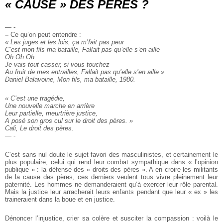
« CAUSE » DES PERES ?
— -
–
Ce qu’on peut entendre :
« Les juges et les lois, ça m’fait pas peur
C’est mon fils ma bataille, Fallait pas qu’elle s’en aille
Oh Oh Oh
Je vais tout casser, si vous touchez
Au fruit de mes entrailles, Fallait pas qu’elle s’en aille »
Daniel Balavoine, Mon fils, ma bataille, 1980.
« C’est une tragédie,
Une nouvelle marche en arrière
Leur partielle, meurtrière justice,
A posé son gros cul sur le droit des pères. »
Cali, Le droit des pères.
— -
C’est sans nul doute le sujet favori des masculinistes, et certainement le
plus populaire, celui qui rend leur combat sympathique dans « l’opinion
publique » : la défense des « droits des pères ». A en croire les militants
de la cause des pères, ces derniers veulent tous vivre pleinement leur
paternité. Les hommes ne demanderaient qu’à exercer leur rôle parental.
Mais la justice leur arracherait leurs enfants pendant que leur « ex » les
traineraient dans la boue et en justice.
Dénoncer l’injustice, crier sa colère et susciter la compassion : voilà le