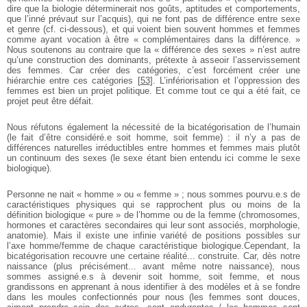
dire que la biologie déterminerait nos goûts, aptitudes et comportements,
que l’inné prévaut sur l’acquis), qui ne font pas de différence entre sexe
et genre (cf. ci-dessous), et qui voient bien souvent hommes et femmes
comme ayant vocation à être « complémentaires dans la différence. »
Nous soutenons au contraire que la « différence des sexes » n’est autre
qu’une construction des dominants, prétexte à asseoir l’asservissement
des femmes. Car créer des catégories, c’est forcément créer une
hiérarchie entre ces catégories
[
53
]
. L’infériorisation et l’oppression des
femmes est bien un projet politique. Et comme tout ce qui a été fait, ce
projet peut être défait.
Nous réfutons également la nécessité de la bicatégorisation de l’humain
(le fait d’être considéré.e soit homme, soit femme) : il n’y a pas de
différences naturelles irréductibles entre hommes et femmes mais plutôt
un continuum des sexes (le sexe étant bien entendu ici comme le sexe
biologique).
Personne ne nait « homme » ou « femme » ; nous sommes pourvu.e.s de
caractéristiques physiques qui se rapprochent plus ou moins de la
définition biologique « pure » de l’homme ou de la femme (chromosomes,
hormones et caractères secondaires qui leur sont associés, morphologie,
anatomie). Mais il existe une infinie variété de positions possibles sur
l’axe homme/femme de chaque caractéristique biologique.Cependant, la
bicatégorisation recouvre une certaine réalité... construite. Car, dès notre
naissance (plus précisément... avant même notre naissance), nous
sommes assigné.e.s à devenir soit homme, soit femme, et nous
grandissons en apprenant à nous identifier à des modèles et à se fondre
dans les moules confectionnés pour nous (les femmes sont douces,