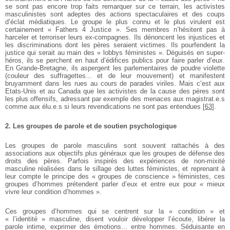
se sont pas encore trop faits remarquer sur ce terrain, les activistes
masculinistes sont adeptes des actions spectaculaires et des coups
d’éclat médiatiques. Le groupe le plus connu et le plus virulent est
certainement « Fathers 4 Justice ». Ses membres n’hésitent pas à
harceler et terroriser leurs ex-compagnes. Ils dénoncent les injustices et
les discriminations dont les pères seraient victimes. Ils pourfendent la
justice qui serait au main des « lobbys féministes ». Déguisés en super-
héros, ils se perchent en haut d’édifices publics pour faire parler d’eux.
En Grande-Bretagne, ils aspergent les parlementaires de poudre violette
(couleur des suffragettes... et de leur mouvement) et manifestent
bruyamment dans les rues au cours de parades viriles. Mais c’est aux
Etats-Unis et au Canada que les activistes de la cause des pères sont
les plus offensifs, adressant par exemple des menaces aux magistrat.e.s
comme aux élu.e.s si leurs revendications ne sont pas entendues
[
63
]
.
2. Les groupes de parole et de soutien psychologique
Les groupes de parole masculins sont souvent rattachés à des
associations aux objectifs plus généraux que les groupes de défense des
droits des pères. Parfois inspirés des expériences de non-mixité
masculine réalisées dans le sillage des luttes féministes, et reprenant à
leur compte le principe des « groupes de conscience » féministes, ces
groupes d’hommes prétendent parler d’eux et entre eux pour « mieux
vivre leur condition d’hommes ».
Ces groupes d’hommes qui se centrent sur la « condition » et
« l’identité » masculine, disent vouloir développer l’écoute, libérer la
parole intime, exprimer des émotions... entre hommes. Séduisante en