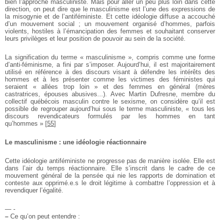
bien l’approche masculiniste. Mais pour aller un peu plus loin dans cette
direction, on peut dire que le masculinisme est l’une des expressions de
la misogynie et de l’antiféministe. Et cette idéologie diffuse a accouché
d’un mouvement social ; un mouvement organisé d’hommes, parfois
violents, hostiles à l’émancipation des femmes et souhaitant conserver
leurs privilèges et leur position de pouvoir au sein de la société.
La signification du terme « masculinisme », compris comme une forme
d’anti-féminisme, a fini par s’imposer. Aujourd’hui, il est majoritairement
utilisé en référence à des discours visant à défendre les intérêts des
hommes et à les présenter comme les victimes des féministes qui
seraient « allées trop loin » et des femmes en général (mères
castratrices, épouses abusives...). Avec Martin Dufresne, membre du
collectif québécois masculin contre le sexisme, on considère qu’il est
possible de regrouper aujourd’hui sous le terme masculiniste, « tous les
discours revendicateurs formulés par les hommes en tant
qu’hommes »
[
55
]
Le masculinisme : une idéologie réactionnaire
Cette idéologie antiféministe ne progresse pas de manière isolée. Elle est
dans l’air du temps réactionnaire. Elle s’inscrit dans le cadre de ce
mouvement général de la pensée qui nie les rapports de domination et
conteste aux opprimé.e.s le droit légitime à combattre l’oppression et à
revendiquer l’égalité.
— -
–
Ce qu’on peut entendre :