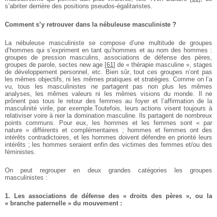
s’abriter derrière des positions pseudos-égalitaristes.
Comment s’y retrouver dans la nébuleuse masculiniste ?
La nébuleuse masculiniste se compose d’une multitude de groupes
d’hommes qui s’expriment en tant qu’hommes et au nom des hommes :
groupes de pression masculins, associations de défense des pères,
groupes de parole, sectes new age
[
61
]
de « thérapie masculine », stages
de développement personnel, etc. Bien sûr, tout ces groupes n’ont pas
les mêmes objectifs, ni les mêmes pratiques et stratégies. Comme on l’a
vu, tous les masculinistes ne partagent pas non plus les mêmes
analyses, les mêmes valeurs ni les mêmes visions du monde. Il ne
prônent pas tous le retour des femmes au foyer et l’affirmation de la
masculinité virile, par exemple.Toutefois, leurs actions visent toujours à
relativiser voire à nier la domination masculine. Ils partagent de nombreux
points communs. Pour eux, les hommes et les femmes sont « par
nature » différents et complémentaires ; hommes et femmes ont des
intérêts contradictoires, et les hommes doivent défendre en priorité leurs
intérêts ; les hommes seraient enfin des victimes des femmes et/ou des
féministes.
On peut regrouper en deux grandes catégories les groupes
masculinistes :
1. Les associations de défense des « droits des pères », ou la
« branche paternelle » du mouvement :