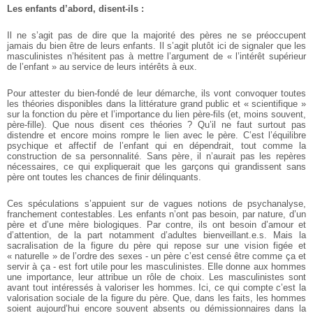
Les enfants d’abord, disent-ils :
Il ne s’agit pas de dire que la majorité des pères ne se préoccupent
jamais du bien être de leurs enfants. Il s’agit plutôt ici de signaler que les
masculinistes n’hésitent pas à mettre l’argument de « l’intérêt supérieur
de l’enfant » au service de leurs intérêts à eux.
Pour attester du bien-fondé de leur démarche, ils vont convoquer toutes
les théories disponibles dans la littérature grand public et « scientifique »
sur la fonction du père et l’importance du lien père-fils (et, moins souvent,
père-fille). Que nous disent ces théories ? Qu’il ne faut surtout pas
distendre et encore moins rompre le lien avec le père. C’est l’équilibre
psychique et affectif de l’enfant qui en dépendrait, tout comme la
construction de sa personnalité. Sans père, il n’aurait pas les repères
nécessaires, ce qui expliquerait que les garçons qui grandissent sans
père ont toutes les chances de finir délinquants.
Ces spéculations s’appuient sur de vagues notions de psychanalyse,
franchement contestables. Les enfants n’ont pas besoin, par nature, d’un
père et d’une mère biologiques. Par contre, ils ont besoin d’amour et
d’attention, de la part notamment d’adultes bienveillant.e.s. Mais la
sacralisation de la figure du père qui repose sur une vision figée et
« naturelle » de l’ordre des sexes - un père c’est censé être comme ça et
servir à ça - est fort utile pour les masculinistes. Elle donne aux hommes
une importance, leur attribue un rôle de choix. Les masculinistes sont
avant tout intéressés à valoriser les hommes. Ici, ce qui compte c’est la
valorisation sociale de la figure du père. Que, dans les faits, les hommes
soient aujourd’hui encore souvent absents ou démissionnaires dans la