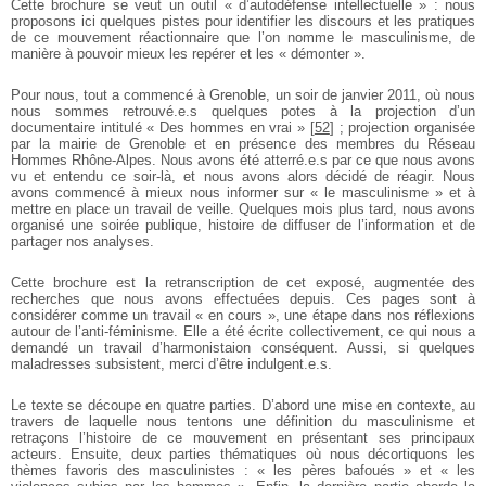
Cette brochure se veut un outil « d’autodéfense intellectuelle » : nous
proposons ici quelques pistes pour identifier les discours et les pratiques
de ce mouvement réactionnaire que l’on nomme le masculinisme, de
manière à pouvoir mieux les repérer et les « démonter ».
Pour nous, tout a commencé à Grenoble, un soir de janvier 2011, où nous
nous sommes retrouvé.e.s quelques potes à la projection d’un
documentaire intitulé « Des hommes en vrai »
[
52
]
; projection organisée
par la mairie de Grenoble et en présence des membres du Réseau
Hommes Rhône-Alpes. Nous avons été atterré.e.s par ce que nous avons
vu et entendu ce soir-là, et nous avons alors décidé de réagir. Nous
avons commencé à mieux nous informer sur « le masculinisme » et à
mettre en place un travail de veille. Quelques mois plus tard, nous avons
organisé une soirée publique, histoire de diffuser de l’information et de
partager nos analyses.
Cette brochure est la retranscription de cet exposé, augmentée des
recherches que nous avons effectuées depuis. Ces pages sont à
considérer comme un travail « en cours », une étape dans nos réflexions
autour de l’anti-féminisme. Elle a été écrite collectivement, ce qui nous a
demandé un travail d’harmonistaion conséquent. Aussi, si quelques
maladresses subsistent, merci d’être indulgent.e.s.
Le texte se découpe en quatre parties. D’abord une mise en contexte, au
travers de laquelle nous tentons une définition du masculinisme et
retraçons l’histoire de ce mouvement en présentant ses principaux
acteurs. Ensuite, deux parties thématiques où nous décortiquons les
thèmes favoris des masculinistes : « les pères bafoués » et « les