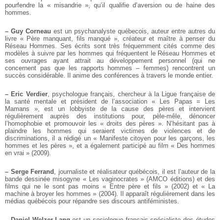
pourfendre la « misandrie », qu’il qualifie d’aversion ou de haine des
hommes.
–
Guy Corneau
est un psychanalyste québecois, auteur entre autres du
livre « Père manquant, fils manqué », créateur et maître à penser du
Réseau Hommes. Ses écrits sont très fréquemment cités comme des
modèles à suivre par les hommes qui fréquentent le Réseau Hommes et
ses ouvrages ayant attrait au développement personnel (qui ne
concernent pas que les rapports hommes – femmes) rencontrent un
succès considérable. Il anime des conférences à travers le monde entier.
–
Eric Verdier
, psychologue français, chercheur à la Ligue française de
la santé mentale et président de l’association « Les Papas = Les
Mamans », est un lobbyiste de la cause des pères et intervient
régulièrement auprès des institutions pour, pèle-mêle, dénoncer
l’homophobie et promouvoir les « droits des pères ». N’hésitant pas à
plaindre les hommes qui seraient victimes de violences et de
discriminations, il a rédigé un « Manifeste citoyen pour les garçons, les
hommes et les pères », et a également participé au film « Des hommes
en vrai » (2009).
–
Serge Ferrand
, journaliste et réalisateur québécois, il est l’auteur de la
bande dessinée misogyne « Les vaginocrates » (AMCO éditions) et des
films qui ne le sont pas moins « Entre père et fils » (2002) et « La
machine à broyer les hommes » (2004). Il apparaît régulièrement dans les
médias québécois pour répandre ses discours antiféministes.
–
Daniel Welzer-Lang
est un sociologue français spécialiste des études