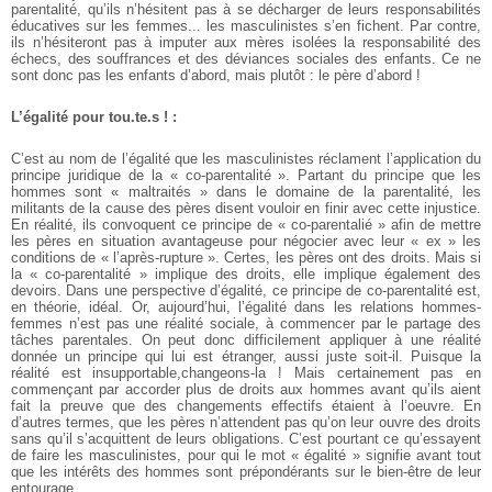
parentalité, qu’ils n’hésitent pas à se décharger de leurs responsabilités
éducatives sur les femmes... les masculinistes s’en fichent. Par contre,
ils n’hésiteront pas à imputer aux mères isolées la responsabilité des
échecs, des souffrances et des déviances sociales des enfants. Ce ne
sont donc pas les enfants d’abord, mais plutôt : le père d’abord !
L’égalité pour tou.te.s ! :
C’est au nom de l’égalité que les masculinistes réclament l’application du
principe juridique de la « co-parentalité ». Partant du principe que les
hommes sont « maltraités » dans le domaine de la parentalité, les
militants de la cause des pères disent vouloir en finir avec cette injustice.
En réalité, ils convoquent ce principe de « co-parentalié » afin de mettre
les pères en situation avantageuse pour négocier avec leur « ex » les
conditions de « l’après-rupture ». Certes, les pères ont des droits. Mais si
la « co-parentalité » implique des droits, elle implique également des
devoirs. Dans une perspective d’égalité, ce principe de co-parentalité est,
en théorie, idéal. Or, aujourd’hui, l’égalité dans les relations hommes-
femmes n’est pas une réalité sociale, à commencer par le partage des
tâches parentales. On peut donc difficilement appliquer à une réalité
donnée un principe qui lui est étranger, aussi juste soit-il. Puisque la
réalité est insupportable,changeons-la ! Mais certainement pas en
commençant par accorder plus de droits aux hommes avant qu’ils aient
fait la preuve que des changements effectifs étaient à l’oeuvre. En
d’autres termes, que les pères n’attendent pas qu’on leur ouvre des droits
sans qu’il s’acquittent de leurs obligations. C’est pourtant ce qu’essayent
de faire les masculinistes, pour qui le mot « égalité » signifie avant tout
que les intérêts des hommes sont prépondérants sur le bien-être de leur
entourage.