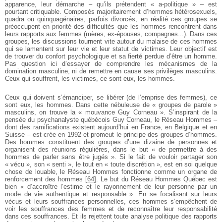
apparence, leur démarche – qu’ils prétendent « a-politique » – est
pourtant critiquable. Composés majoritairement d’hommes hétérosexuels,
quadra ou quinquagénaires, parfois divorcés, en réalité ces groupes se
préoccupent en priorité des difficultés que les hommes rencontrent dans
leurs rapports aux femmes (mères, ex-épouses, compagnes...). Dans ces
groupes, les discussions tournent vite autour du malaise de ces hommes
qui se lamentent sur leur vie et leur statut de victimes. Leur objectif est
de trouver du confort psychologique et sa fierté perdue d’être un homme.
Pas question ici d’essayer de comprendre les mécanismes de la
domination masculine, ni de remettre en cause ses privilèges masculins.
Ceux qui souffrent, les victimes, ce sont eux, les hommes.
Ceux qui doivent s’émanciper, se libérer (de l’emprise des femmes), ce
sont eux, les hommes. Dans cette nébuleuse de « groupes de parole »
masculins, on trouve la « mouvance Guy Corneau ». S’inspirant de la
pensée du psychanalyste québécois Guy Corneau, le Réseau Hommes –
dont des ramifications existent aujourd’hui en France, en Belgique et en
Suisse – est crée en 1992 et promeut le principe des groupes d’hommes.
Des hommes constituent des groupes d’une dizaine de personnes et
organisent des réunions régulières, dans le but « de permettre à des
hommes de parler sans être jugés ». Si le fait de vouloir partager son
« vécu », son « senti », le tout en « toute discrétion », est en soi quelque
chose de louable, le Réseau Hommes fonctionne comme un organe de
renforcement des hommes
[
64
]
. Le but du Réseau Hommes Québec est
bien « d’accroître l’estime et le rayonnement de leur personne par un
mode de vie authentique et responsable ». En se focalisant sur leurs
vécus et leurs souffrances personnelles, ces hommes s’empêchent de
voir les souffrances des femmes et de reconnaître leur responsabilité
dans ces souffrances. Et ils rejettent toute analyse politique des rapports