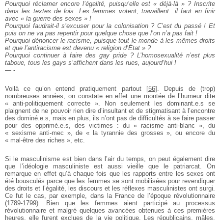
Pourquoi réclamer encore l’égalité, puisqu’elle est « déjà-là » ? Inscrite
dans les textes de lois. Les femmes votent, travaillent...il faut en finir
avec « la guerre des sexes » !
Pourquoi faudrait-il s’excuser pour la colonisation ? C’est du passé ! Et
puis on ne va pas repentir pour quelque chose que l’on n’a pas fait !
Pourquoi dénoncer le racisme, puisque tout le monde à les mêmes droits
et que l’antiracisme est devenu « religion d’État » ?
Pourquoi continuer à faire des gay pride ? L’homosexualité n’est plus
taboue, tous les gays s’affichent dans les rues, aujourd’hui !
— -
Voilà ce qu’on entend pratiquement partout
[
56
]
. Depuis de (trop)
nombreuses années, on constate en effet une montée de l’humeur dite
« anti-politiquement correcte ». Non seulement les dominant.e.s se
plaignent de ne pouvoir rien dire d’insultant et de stigmatisant à l’encontre
des dominé.e.s, mais en plus, ils n’ont pas de difficultés à se faire passer
pour des opprimé.e.s, des victimes : du « racisme anti-blanc », du
« sexisme anti-mec », de « la tyrannie des grosses », ou encore du
« mal-être des riches », etc.
Si le masculinisme est bien dans l’air du temps, on peut également dire
que l’idéologie masculiniste est aussi vieille que le patriarcat. On
remarque en effet qu’à chaque fois que les rapports entre les sexes ont
été bousculés parce que les femmes se sont mobilisées pour revendiquer
des droits et l’égalité, les discours et les réflexes masculinistes ont surgi.
Ce fut le cas, par exemple, dans la France de l’époque révolutionnaire
(1789-1799). Bien que les femmes aient participé au processus
révolutionnaire et malgré quelques avancées obtenues à ces premières
heures, elle furent exclues de la vie politique. Les républicains, mâles,