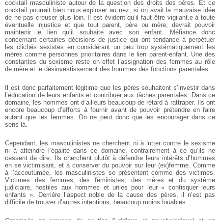
cocktail masculiniste autour de la question des droits des pères. Et ce
cocktail pourrait bien nous exploser au nez, si on avait la mauvaise idée
de ne pas creuser plus loin. Il est évident qu’il faut être vigilant.e à toute
éventuelle injustice et que tout parent, père ou mère, devrait pouvoir
maintenir le lien qu’il souhaite avec son enfant. Méfiance donc
concernant certaines décisions de justice qui ont tendance à perpétuer
les clichés sexistes en considérant un peu trop systématiquement les
mères comme personnes prioritaires dans le lien parent-enfant. Une des
constantes du sexisme reste en effet l’assignation des femmes au rôle
de mère et le désinvestissement des hommes des fonctions parentales.
Il est donc parfaitement légitime que les pères souhaitent s’investir dans
l’éducation de leurs enfants et contribuer aux tâches parentales. Dans ce
domaine, les hommes ont d’ailleurs beaucoup de retard à rattraper. Ils ont
encore beaucoup d’efforts à fournir avant de pouvoir prétendre en faire
autant que les femmes. On ne peut donc que les encourager dans ce
sens là.
Cependant, les masculinistes ne cherchent ni à lutter contre le sexisme
ni à atteindre l’égalité dans ce domaine, contrairement à ce qu’ils ne
cessent de dire. Ils cherchent plutôt à défendre leurs intérêts d’hommes
en se victimisant, et à conserver du pouvoir sur leur (ex)femme. Comme
à l’accoutumée, les masculinistes se présentent comme des victimes.
Victimes des femmes, des féministes, des mères et du système
judiciaire, hostiles aux hommes et unies pour leur « confisquer leurs
enfants ». Derrière l’aspect noble de la cause des pères, il n’est pas
difficile de trouver d’autres intentions, beaucoup moins louables.