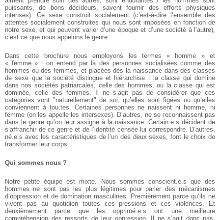
aiment prendre soin des autres, sont endurantes / les hommes sont
puissants, de bons décideurs, savent fournir des efforts physiques
intenses). Ce sexe construit socialement (c’est-à-dire l’ensemble des
attentes socialement construites qui nous sont imposées en fonction de
notre sexe, et qui peuvent varier d’une époque et d’une société à l’autre),
c’est ce que nous appelons le genre.
Dans cette brochure nous employons les termes « homme » et
« femme » : on entend par là des personnes socialisées comme des
hommes ou des femmes, et placées dès la naissance dans des classes
de sexe que la société distingue et hiérarchise : la classe qui domine
dans nos sociétés patriarcales, celle des hommes, ou la classe qui est
dominée, celle des femmes. Il ne s’agit pas de considérer que ces
catégories vont "naturellement" de soi, qu’elles sont figées ou qu’elles
conviennent à tou.tes. Certaines personnes ne naissent ni homme, ni
femme (on les appelle les intersexes). D’autres, ne se reconnaissent pas
dans le genre qu’on leur assigne à la naissance. Certain.e.s décident de
s’affranchir de ce genre et de l’identité censée lui correspondre. D’autres,
né.e.s avec les caractéristiques de l’un des deux sexes, font le choix de
transformer leur corps.
Qui sommes nous ?
Notre petite équipe est mixte. Nous sommes conscient.e.s que des
hommes ne sont pas les plus légitimes pour parler des mécanismes
d’oppression et de domination masculines. Premièrement parce qu’ils ne
vivent pas au quotidien toutes ces pressions et ces violences. Et
deuxièmement parce que les opprimé.e.s ont une meilleure
compréhension des ressorts de leur oppression. Il ne s’agit donc pas,