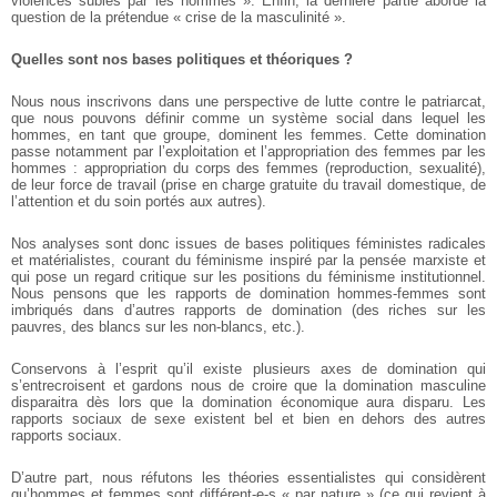
violences subies par les hommes ». Enfin, la dernière partie aborde la
question de la prétendue « crise de la masculinité ».
Quelles sont nos bases politiques et théoriques ?
Nous nous inscrivons dans une perspective de lutte contre le patriarcat,
que nous pouvons définir comme un système social dans lequel les
hommes, en tant que groupe, dominent les femmes. Cette domination
passe notamment par l’exploitation et l’appropriation des femmes par les
hommes : appropriation du corps des femmes (reproduction, sexualité),
de leur force de travail (prise en charge gratuite du travail domestique, de
l’attention et du soin portés aux autres).
Nos analyses sont donc issues de bases politiques féministes radicales
et matérialistes, courant du féminisme inspiré par la pensée marxiste et
qui pose un regard critique sur les positions du féminisme institutionnel.
Nous pensons que les rapports de domination hommes-femmes sont
imbriqués dans d’autres rapports de domination (des riches sur les
pauvres, des blancs sur les non-blancs, etc.).
Conservons à l’esprit qu’il existe plusieurs axes de domination qui
s’entrecroisent et gardons nous de croire que la domination masculine
disparaitra dès lors que la domination économique aura disparu. Les
rapports sociaux de sexe existent bel et bien en dehors des autres
rapports sociaux.
D’autre part, nous réfutons les théories essentialistes qui considèrent
qu’hommes et femmes sont différent-e-s « par nature » (ce qui revient à