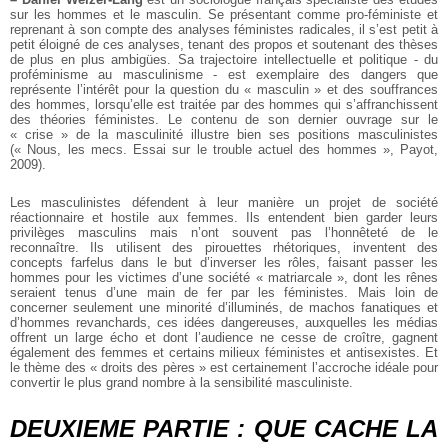
sur les hommes et le masculin. Se présentant comme pro-féministe et
reprenant à son compte des analyses féministes radicales, il s’est petit à
petit éloigné de ces analyses, tenant des propos et soutenant des thèses
de plus en plus ambigües. Sa trajectoire intellectuelle et politique - du
proféminisme au masculinisme - est exemplaire des dangers que
représente l’intérêt pour la question du « masculin » et des souffrances
des hommes, lorsqu’elle est traitée par des hommes qui s’affranchissent
des théories féministes. Le contenu de son dernier ouvrage sur le
« crise » de la masculinité illustre bien ses positions masculinistes
(« Nous, les mecs. Essai sur le trouble actuel des hommes », Payot,
2009).
Les masculinistes défendent à leur manière un projet de société
réactionnaire et hostile aux femmes. Ils entendent bien garder leurs
privilèges masculins mais n’ont souvent pas l’honnêteté de le
reconnaître. Ils utilisent des pirouettes rhétoriques, inventent des
concepts farfelus dans le but d’inverser les rôles, faisant passer les
hommes pour les victimes d’une société « matriarcale », dont les rênes
seraient tenus d’une main de fer par les féministes. Mais loin de
concerner seulement une minorité d’illuminés, de machos fanatiques et
d’hommes revanchards, ces idées dangereuses, auxquelles les médias
offrent un large écho et dont l’audience ne cesse de croître, gagnent
également des femmes et certains milieux féministes et antisexistes. Et
le thème des « droits des pères » est certainement l’accroche idéale pour
convertir le plus grand nombre à la sensibilité masculiniste.
DEUXIEME PARTIE : QUE CACHE LA