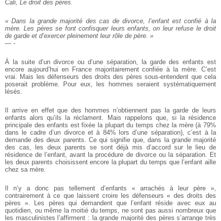
Cali, Le droit des pères.
« Dans la grande majorité des cas de divorce, l’enfant est confié à la
mère. Les pères se font confisquer leurs enfants, on leur refuse le droit
de garde et d’exercer pleinement leur rôle de père. »
— -
À la suite d’un divorce ou d’une séparation, la garde des enfants est
encore aujourd’hui en France majoritairement confiée à la mère. C’est
vrai. Mais les défenseurs des droits des pères sous-entendent que cela
poserait problème. Pour eux, les hommes seraient systématiquement
lésés.
Il arrive en effet que des hommes n’obtiennent pas la garde de leurs
enfants alors qu’ils la réclament. Mais rappelons que, si la résidence
principale des enfants est fixée la plupart du temps chez la mère (à 79%
dans le cadre d’un divorce et à 84% lors d’une séparation), c’est à la
demande des deux parents. Ce qui signifie que, dans la grande majorité
des cas, les deux parents se sont déjà mis d’accord sur le lieu de
résidence de l’enfant, avant la procédure de divorce ou la séparation. Et
les deux parents choisissent encore la plupart du temps que l’enfant aille
chez sa mère.
Il n’y a donc pas tellement d’enfants « arrachés à leur père »,
contrairement à ce que laissent croire les défenseurs « des droits des
pères ». Les pères qui demandent que l’enfant réside avec eux au
quotidien, ou même la moitié du temps, ne sont pas aussi nombreux que
les masculinistes l’affirment : la grande majorité des pères s’arrange très