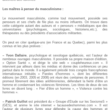
Les maîtres à penser du masculinisme :
Le mouvement masculiniste, comme tout mouvement, possède ses
penseurs et ses chefs de file plus ou moins influents. On trouve dans
cette catégorie autant des auteurs et « penseurs » médiatiques que des
universitaires (psychologues, sociologues, historiens,etc.), des
thérapeutes ou des présidents d’associations militantes.
On peut en citer quelque-uns (en France et au Quebec), parmi les plus
connus et les plus prolixes :
–
Yvon Dallaire
, psychologue et sexologue québécois, est l’auteur de
nombreux ouvrages masculinistes. Il possède sa propre maison d’édition,
« Option Santé », et dirige le site web « coupleheureux.com ». Il
intervient par ailleurs dans les médias et donne des conférences un peu
partout dans le monde. Il a également présidé trois congrès francophones
internationaux intitulés « Paroles d’hommes », dont les différentes
éditions (en 2003, 2005 et 2008) ont réuni des centaines de personnes. Il
promeut librement des idées antiféministes, défendant la fierté d’être un
homme et condamnant les violences féminines. Les titres de deux de ses
livres en disent long : « Fier d’être un homme », « Violence contre les
hommes ».
–
Patrick Guillot
est président du « Groupe d’Etude sur les SexismeS »
(GES), et anime le site internet « lacausedeshommes.com ». Il est
l’auteur de plusieurs livres pour défendre la cause des hommes et