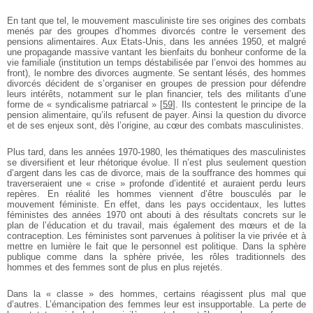
En tant que tel, le mouvement masculiniste tire ses origines des combats
menés par des groupes d’hommes divorcés contre le versement des
pensions alimentaires.
Aux Etats-Unis, dans les années 1950, et malgré
une propagande massive vantant les bienfaits du bonheur conforme de la
vie familiale (institution un temps déstabilisée par l’envoi des hommes au
front), le nombre des divorces augmente. Se sentant lésés, des hommes
divorcés décident de s’organiser en groupes de pression pour défendre
leurs intérêts, notamment sur le plan financier, tels des militants d’une
forme de « syndicalisme patriarcal »
[
59
]
. Ils contestent le principe de la
pension alimentaire, qu’ils refusent de payer. Ainsi la question du divorce
et de ses enjeux sont, dès l’origine, au cœur des combats masculinistes.
Plus tard, dans les années 1970-1980, les thématiques des masculinistes
se diversifient et leur rhétorique évolue. Il n’est plus seulement question
d’argent dans les cas de divorce, mais de la souffrance des hommes qui
traverseraient une « crise » profonde d’identité et auraient perdu leurs
repères. En réalité les hommes viennent d’être bousculés par le
mouvement féministe. En effet, dans les pays occidentaux, les luttes
féministes des années 1970 ont abouti à des résultats concrets sur le
plan de l’éducation et du travail, mais également des mœurs et de la
contraception. Les féministes sont parvenues à politiser la vie privée et à
mettre en lumière le fait que le personnel est politique. Dans la sphère
publique comme dans la sphère privée, les rôles traditionnels des
hommes et des femmes sont de plus en plus rejetés.
Dans la « classe » des hommes, certains réagissent plus mal que
d’autres. L’émancipation des femmes leur est insupportable. La perte de