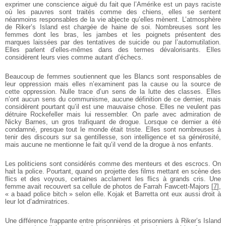
exprimer une conscience aiguë du fait que l’Amérike est un pays raciste
où les pauvres sont traités comme des chiens, elles se sentent
néanmoins responsables de la vie abjecte qu’elles mènent. L’atmosphère
de Riker’s Island est chargée de haine de soi. Nombreuses sont les
femmes dont les bras, les jambes et les poignets présentent des
marques laissées par des tentatives de suicide ou par l’automutilation.
Elles parlent d’elles-mêmes dans des termes dévalorisants. Elles
considèrent leurs vies comme autant d’échecs.
Beaucoup de femmes soutiennent que les Blancs sont responsables de
leur oppression mais elles n’examinent pas la cause ou la source de
cette oppression. Nulle trace d’un sens de la lutte des classes. Elles
n’ont aucun sens du communisme, aucune définition de ce dernier, mais
considèrent pourtant qu’il est une mauvaise chose. Elles ne veulent pas
détruire Rockefeller mais lui ressembler. On parle avec admiration de
Nicky Barnes, un gros trafiquant de drogue. Lorsque ce dernier a été
condamné, presque tout le monde était triste. Elles sont nombreuses à
tenir des discours sur sa gentillesse, son intelligence et sa générosité,
mais aucune ne mentionne le fait qu’il vend de la drogue à nos enfants.
Les politiciens sont considérés comme des menteurs et des escrocs. On
hait la police. Pourtant, quand on projette des films mettant en scène des
flics et des voyous, certaines acclament les flics à grands cris. Une
femme avait recouvert sa cellule de photos de Farrah Fawcett-Majors
[
7
]
,
« a baad police bitch » selon elle. Kojak et Barretta ont eux aussi droit à
leur lot d’admiratrices.
Une différence frappante entre prisonnières et prisonniers à Riker’s Island