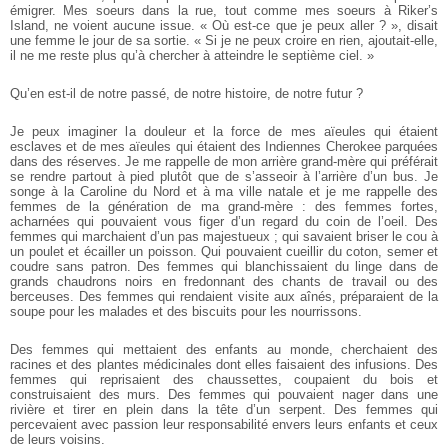
émigrer. Mes soeurs dans la rue, tout comme mes soeurs à Riker’s
Island, ne voient aucune issue. « Où est-ce que je peux aller ? », disait
une femme le jour de sa sortie. « Si je ne peux croire en rien, ajoutait-elle,
il ne me reste plus qu’à chercher à atteindre le septième ciel. »
Qu’en est-il de notre passé, de notre histoire, de notre futur ?
Je peux imaginer la douleur et la force de mes aïeules qui étaient
esclaves et de mes aïeules qui étaient des Indiennes Cherokee parquées
dans des réserves. Je me rappelle de mon arrière grand-mère qui préférait
se rendre partout à pied plutôt que de s’asseoir à l’arrière d’un bus. Je
songe à la Caroline du Nord et à ma ville natale et je me rappelle des
femmes de la génération de ma grand-mère : des femmes fortes,
acharnées qui pouvaient vous figer d’un regard du coin de l’oeil. Des
femmes qui marchaient d’un pas majestueux ; qui savaient briser le cou à
un poulet et écailler un poisson. Qui pouvaient cueillir du coton, semer et
coudre sans patron. Des femmes qui blanchissaient du linge dans de
grands chaudrons noirs en fredonnant des chants de travail ou des
berceuses. Des femmes qui rendaient visite aux aînés, préparaient de la
soupe pour les malades et des biscuits pour les nourrissons.
Des femmes qui mettaient des enfants au monde, cherchaient des
racines et des plantes médicinales dont elles faisaient des infusions. Des
femmes qui reprisaient des chaussettes, coupaient du bois et
construisaient des murs. Des femmes qui pouvaient nager dans une
rivière et tirer en plein dans la tête d’un serpent. Des femmes qui
percevaient avec passion leur responsabilité envers leurs enfants et ceux
de leurs voisins.