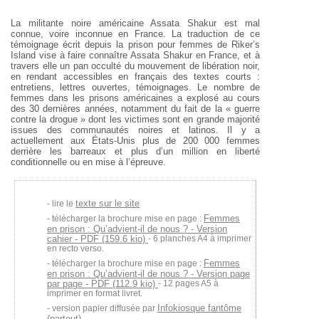
La militante noire américaine Assata Shakur est mal
connue, voire inconnue en France. La traduction de ce
témoignage écrit depuis la prison pour femmes de Riker’s
Island vise à faire connaître Assata Shakur en France, et à
travers elle un pan occulté du mouvement de libération noir,
en rendant accessibles en français des textes courts :
entretiens, lettres ouvertes, témoignages. Le nombre de
femmes dans les prisons américaines a explosé au cours
des 30 dernières années, notamment du fait de la « guerre
contre la drogue » dont les victimes sont en grande majorité
issues des communautés noires et latinos. Il y a
actuellement aux États-Unis plus de 200 000 femmes
derrière les barreaux et plus d’un million en liberté
conditionnelle ou en mise à l’épreuve.
texte sur le site
lire le
Femmes
télécharger la brochure mise en page :
en prison : Qu’advient-il de nous ? - Version
cahier - PDF (159.6 kio)
- 6 planches A4 à imprimer
en recto verso.
Femmes
télécharger la brochure mise en page :
en prison : Qu’advient-il de nous ? - Version page
par page - PDF (112.9 kio)
- 12 pages A5 à
imprimer en format livret.
Infokiosque fantôme
version papier diffusée par
(partout)