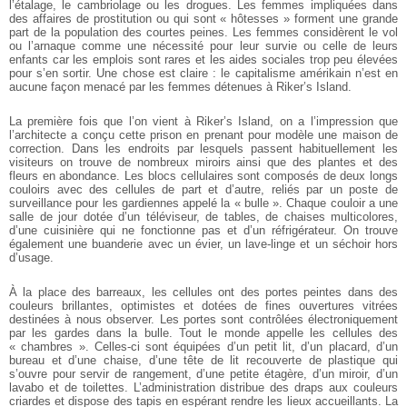
l’étalage, le cambriolage ou les drogues. Les femmes impliquées dans
des affaires de prostitution ou qui sont « hôtesses » forment une grande
part de la population des courtes peines. Les femmes considèrent le vol
ou l’arnaque comme une nécessité pour leur survie ou celle de leurs
enfants car les emplois sont rares et les aides sociales trop peu élevées
pour s’en sortir. Une chose est claire : le capitalisme amérikain n’est en
aucune façon menacé par les femmes détenues à Riker’s Island.
La première fois que l’on vient à Riker’s Island, on a l’impression que
l’architecte a conçu cette prison en prenant pour modèle une maison de
correction. Dans les endroits par lesquels passent habituellement les
visiteurs on trouve de nombreux miroirs ainsi que des plantes et des
fleurs en abondance. Les blocs cellulaires sont composés de deux longs
couloirs avec des cellules de part et d’autre, reliés par un poste de
surveillance pour les gardiennes appelé la « bulle ». Chaque couloir a une
salle de jour dotée d’un téléviseur, de tables, de chaises multicolores,
d’une cuisinière qui ne fonctionne pas et d’un réfrigérateur. On trouve
également une buanderie avec un évier, un lave-linge et un séchoir hors
d’usage.
À la place des barreaux, les cellules ont des portes peintes dans des
couleurs brillantes, optimistes et dotées de fines ouvertures vitrées
destinées à nous observer. Les portes sont contrôlées électroniquement
par les gardes dans la bulle. Tout le monde appelle les cellules des
« chambres ». Celles-ci sont équipées d’un petit lit, d’un placard, d’un
bureau et d’une chaise, d’une tête de lit recouverte de plastique qui
s’ouvre pour servir de rangement, d’une petite étagère, d’un miroir, d’un
lavabo et de toilettes. L’administration distribue des draps aux couleurs
criardes et dispose des tapis en espérant rendre les lieux accueillants. La