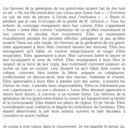
Les femmes de la génération de ma grand-mère avaient fait du don tout
un art. « Hé ma fille prend donc ces choux pour Soeur Sue » ; « Emmène
ce sac de noix de pécans à l’école pour l’instituteur » ; « Reste ici
pendant que je vais m’occuper de la jambe de M. Johnson ». Tous les
enfants du voisinage mangeaient dans leur cuisine. Elles s’appelaient
« Soeur » entre elles comme l’expression de ce qu’elles ressentaient et
non comme le résultat d’un mouvement. Elles se soutenaient
mutuellement pendant les périodes difficiles, partageant le peu qu’elles
avaient.
Dans ma ville natale, les femmes de la génération de ma grand-
mère apprenaient à leurs filles comment devenir des femmes. Elles leur
enseignaient qu’il fallait se montrer respectueuses et exiger d’être
respectées. Elles apprenaient à leurs filles comment battre le beurre et
leur inculquaient le sens de l’effort. Elles enseignaient à leurs filles le
respect de la force de leur corps, leur montraient comment soulever un
rocher ou tuer un cochon. Leur disaient ce qu’il fallait faire contre la
colique, comment faire tomber la fièvre, préparer un cataplasme,
confectionner un dessus-de-lit, faire des tresses, fredonner et chanter.
Elles apprenaient à leurs filles à prendre soin des autres, à prendre les
choses en main, à prendre leurs responsabilités. Elles ne toléreraient pas
une « paresseuse » ou une « rêveuse ». Leurs filles devaient apprendre à
retenir leurs leçons, à survivre, à se montrer fortes. Les femmes de la
génération de ma grand-mère étaient le ciment qui faisaient tenir la famille
et la communauté. Elles étaient les piliers de l’église. Et de l’école. Elles
considéraient avec méfiance et dégoût les institutions de l’extérieur. Elles
étaient déterminées à voir leurs enfants survivre et bien décidées à
connaître un avenir meilleur.
Je songe à mes sœurs dans le mouvement. Je me rappelle le temps où,