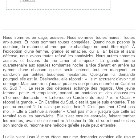
Nous sommes en cage, assises. Nous sommes toutes noires. Toutes
anxieuses. Et nous sommes toutes congelées. Quand nous posons la
question, la matonne affirme que le chauffage ne peut être réglé. À
l’exception d’une femme, grande et émaciée, qui a l’air béate et sans
défense, nous avons toutes refusé les sandwichs. Nous autres sommes
assises et buvons du thé amer et sirupeux. La grande femme
quarantenaire aux épaules tombantes hoche la tête d’avant en arrière au
rythme d’une chanson qu’elle seule entend, tout en mangeant un
sandwich par petites bouchées hésitantes. Quelqu’un lui demande
pourquoi elle est là. Désinvolte, elle répond : « Ils m’accusent d’avoir tué
un négro. Mais comment j’aurais pu alors que je suis enterrée en Caroline
du Sud ? ». Le reste des détenues échange des regards. Une jeune
femme, petite et corpulente, portant un pantalon et des chaussures
d’homme, demande : « Enterrée en Caroline du Sud ? ». « Ouais »
répond la grande. « En Caroline du Sud, c’est là que je suis enterrée. T’es
pas au courant ? Tu sais que dalle, hein ? C’est pas moi. C’est pas
moi. » Elle a continué à répéter « C’est pas moi » jusqu’à que celle ait
terminé tous les sandwichs. Elle s’est ensuite essuyée, faisant tomber
les miettes, avant de se remettre à hocher la tête et se retrancher dans
son monde où résonne une mélodie qu’elle seule peut entendre.
Lucille vient jusqu’à mon étage pour me demander combien elle risque