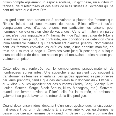
prison compte également un espace scolaire, un gymnase, un auditorium
tapissé, deux réfectoires et des aires de loisir situées à l’extérieur qui ne
sont utilisées que durant l’été.
Les gardiennes sont parvenues à convaincre la plupart des femmes que
Riker’s Island est une maison de repos. Elles affirment qu’en
comparaison avec d’autres prisons (en particulier les prisons pour
hommes), celle-ci est un club de vacances. Cette affirmation, en partie
vraie, n’est pas imputable à l’« humanité » de l’administration de Riker’s
Island mais bien plutôt, par contraste, aux conditions de détention d’une
invraisemblable barbarie qui caractérisent d’autres prisons. Nombreuses
sont les femmes convaincues qu’elles sont, d’une certaine manière, en
train de « tourner la page ». Certaines vont jusqu’à penser que puisque
leurs conditions de détention ne sont pas si mauvaises, elles ne sont pas
vraiment en prison.
Cette idée est renforcée par le comportement pseudo-maternel de
nombreuses surveillantes. Une supercherie qui parvient trop souvent à
transformer les femmes en enfants. Les gardes appellent les prisonnières
par leurs prénoms, tandis que ces dernières leur donnent du « Officer »,
du « Miss » ou les appellent par des surnoms (Teddy Bear, Spanky, Aunt
Louise, Squeez, Sarge, Black Beauty, Nutty Mahogany, etc.). Souvent,
quand une femme revient à Riker’s elle fait la tournée, et embrasse
gaiement sa garde favorite : le retour de la fille prodigue.
Quand deux prisonnières débattent d’un sujet quelconque, la discussion
finit souvent par un « demandons à la surveillante ». Les gardiennes ne
cessent de dire aux femmes de « grandir », de se « conduire comme des