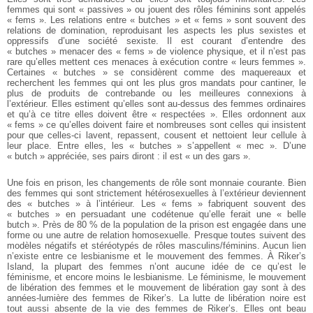
femmes qui sont « passives » ou jouent des rôles féminins sont appelés
« fems ». Les relations entre « butches » et « fems » sont souvent des
relations de domination, reproduisant les aspects les plus sexistes et
oppressifs d’une société sexiste. Il est courant d’entendre des
« butches » menacer des « fems » de violence physique, et il n’est pas
rare qu’elles mettent ces menaces à exécution contre « leurs femmes ».
Certaines « butches » se considèrent comme des maquereaux et
recherchent les femmes qui ont les plus gros mandats pour cantiner, le
plus de produits de contrebande ou les meilleures connexions à
l’extérieur. Elles estiment qu’elles sont au-dessus des femmes ordinaires
et qu’à ce titre elles doivent être « respectées ». Elles ordonnent aux
« fems » ce qu’elles doivent faire et nombreuses sont celles qui insistent
pour que celles-ci lavent, repassent, cousent et nettoient leur cellule à
leur place. Entre elles, les « butches » s’appellent « mec ». D’une
« butch » appréciée, ses pairs diront : il est « un des gars ».
Une fois en prison, les changements de rôle sont monnaie courante. Bien
des femmes qui sont strictement hétérosexuelles à l’extérieur deviennent
des « butches » à l’intérieur. Les « fems » fabriquent souvent des
« butches » en persuadant une codétenue qu’elle ferait une « belle
butch ». Près de 80 % de la population de la prison est engagée dans une
forme ou une autre de relation homosexuelle. Presque toutes suivent des
modèles négatifs et stéréotypés de rôles masculins/féminins.
Aucun lien
n’existe entre ce lesbianisme et le mouvement des femmes. À Riker’s
Island, la plupart des femmes n’ont aucune idée de ce qu’est le
féminisme, et encore moins le lesbianisme. Le féminisme, le mouvement
de libération des femmes et le mouvement de libération gay sont à des
années-lumière des femmes de Riker’s.
La lutte de libération noire est
tout aussi absente de la vie des femmes de Riker’s. Elles ont beau