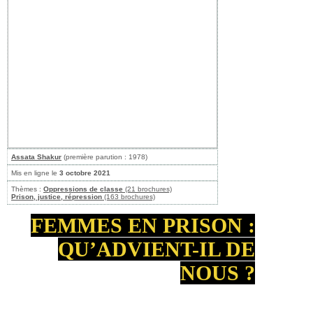
Assata Shakur
(première parution : 1978)
Mis en ligne le
3 octobre 2021
Thèmes :
Oppressions de classe
(21 brochures)
Prison, justice, répression
(163 brochures)
FEMMES EN PRISON :
QU’ADVIENT-IL DE
NOUS ?