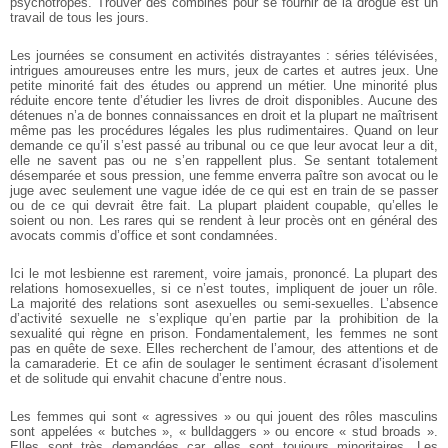
psychotropes. Trouver des combines pour se fournir de la drogue est un
travail de tous les jours.
Les journées se consument en activités distrayantes : séries télévisées,
intrigues amoureuses entre les murs, jeux de cartes et autres jeux. Une
petite minorité fait des études ou apprend un métier. Une minorité plus
réduite encore tente d’étudier les livres de droit disponibles. Aucune des
détenues n’a de bonnes connaissances en droit et la plupart ne maîtrisent
même pas les procédures légales les plus rudimentaires. Quand on leur
demande ce qu’il s’est passé au tribunal ou ce que leur avocat leur a dit,
elle ne savent pas ou ne s’en rappellent plus. Se sentant totalement
désemparée et sous pression, une femme enverra paître son avocat ou le
juge avec seulement une vague idée de ce qui est en train de se passer
ou de ce qui devrait être fait. La plupart plaident coupable, qu’elles le
soient ou non. Les rares qui se rendent à leur procès ont en général des
avocats commis d’office et sont condamnées.
Ici le mot lesbienne est rarement, voire jamais, prononcé. La plupart des
relations homosexuelles, si ce n’est toutes, impliquent de jouer un rôle.
La majorité des relations sont asexuelles ou semi-sexuelles. L’absence
d’activité sexuelle ne s’explique qu’en partie par la prohibition de la
sexualité qui règne en prison. Fondamentalement, les femmes ne sont
pas en quête de sexe. Elles recherchent de l’amour, des attentions et de
la camaraderie. Et ce afin de soulager le sentiment écrasant d’isolement
et de solitude qui envahit chacune d’entre nous.
Les femmes qui sont « agressives » ou qui jouent des rôles masculins
sont appelées « butches », « bulldaggers » ou encore « stud broads ».
Elles sont très demandées car elles sont toujours minoritaires. Les