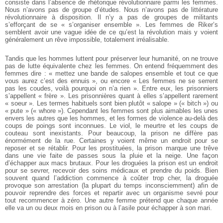
consiste dans l’absence de rhétorique révolutionnaire parmi les femmes.
Nous n’avons pas de groupe d’études. Nous n’avons pas de littérature
révolutionnaire à disposition. Il n’y a pas de groupes de militants
s’efforçant de se « s’organiser ensemble ». Les femmes de Riker’s
semblent avoir une vague idée de ce qu’est la révolution mais y voient
généralement un rêve impossible, totalement irréalisable.
Tandis que les hommes luttent pour préserver leur humanité, on ne trouve
pas de lutte équivalente chez les femmes. On entend fréquemment des
femmes dire : « mettez une bande de salopes ensemble et tout ce que
vous aurez c’est des ennuis », ou encore « Les femmes ne se serrent
pas les coudes, voilà pourquoi on n’a rien ». Entre eux, les prisonniers
s’appellent « frère ». Les prisonnières quant à elles s’appellent rarement
« soeur ». Les termes habituels sont bien plutôt « salope » (« bitch ») ou
« pute » (« whore »). Cependant les femmes sont plus aimables les unes
envers les autres que les hommes, et les formes de violence au-delà des
coups de poings sont inconnues. Le viol, le meurtre et les coups de
couteau sont inexistants.
Pour beaucoup, la prison ne diffère pas
énormément de la rue. Certaines y voient même un endroit pour se
reposer et se rétablir. Pour les prostituées, la prison marque une trêve
dans une vie faite de passes sous la pluie et la neige. Une façon
d’échapper aux macs brutaux. Pour les droguées la prison est un endroit
pour se sevrer, recevoir des soins médicaux et prendre du poids. Bien
souvent quand l’addiction commence à coûter trop cher, la droguée
provoque son arrestation (la plupart du temps inconsciemment) afin de
pouvoir reprendre des forces et repartir avec un organisme sevré pour
tout recommencer à zéro. Une autre femme prétend que chaque année
elle va un ou deux mois en prison ou à l’asile pour échapper à son mari.