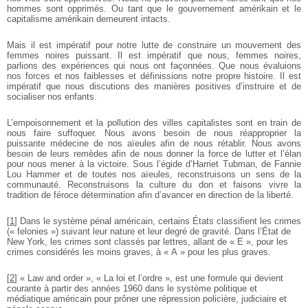
hommes sont opprimés. Ou tant que le gouvernement amérikain et le
capitalisme amérikain demeurent intacts.
Mais il est impératif pour notre lutte de construire un mouvement des
femmes noires puissant. Il est impératif que nous, femmes noires,
parlions des expériences qui nous ont façonnées. Que nous évaluions
nos forces et nos faiblesses et définissions notre propre histoire. Il est
impératif que nous discutions des manières positives d’instruire et de
socialiser nos enfants.
L’empoisonnement et la pollution des villes capitalistes sont en train de
nous faire suffoquer. Nous avons besoin de nous réapproprier la
puissante médecine de nos aïeules afin de nous rétablir. Nous avons
besoin de leurs remèdes afin de nous donner la force de lutter et l’élan
pour nous mener à la victoire. Sous l’égide d’Harriet Tubman, de Fannie
Lou Hammer et de toutes nos aïeules, reconstruisons un sens de la
communauté. Reconstruisons la culture du don et faisons vivre la
tradition de féroce détermination afin d’avancer en direction de la liberté.
[
1
]
Dans le système pénal américain, certains États classifient les crimes
(« felonies ») suivant leur nature et leur degré de gravité. Dans l’État de
New York, les crimes sont classés par lettres, allant de « E », pour les
crimes considérés les moins graves, à « A » pour les plus graves.
[
2
]
« Law and order », « La loi et l’ordre », est une formule qui devient
courante à partir des années 1960 dans le système politique et
médiatique américain pour prôner une répression policière, judiciaire et