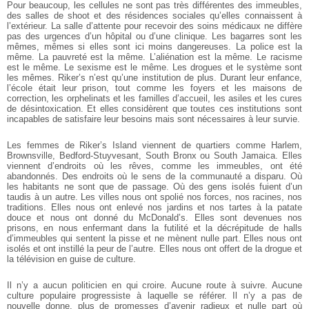
Pour beaucoup, les cellules ne sont pas très différentes des immeubles,
des salles de shoot et des résidences sociales qu’elles connaissent à
l’extérieur. La salle d’attente pour recevoir des soins médicaux ne diffère
pas des urgences d’un hôpital ou d’une clinique. Les bagarres sont les
mêmes, mêmes si elles sont ici moins dangereuses. La police est la
même. La pauvreté est la même. L’aliénation est la même. Le racisme
est le même. Le sexisme est le même. Les drogues et le système sont
les mêmes. Riker’s n’est qu’une institution de plus. Durant leur enfance,
l’école était leur prison, tout comme les foyers et les maisons de
correction, les orphelinats et les familles d’accueil, les asiles et les cures
de désintoxication. Et elles considèrent que toutes ces institutions sont
incapables de satisfaire leur besoins mais sont nécessaires à leur survie.
Les femmes de Riker’s Island viennent de quartiers comme Harlem,
Brownsville, Bedford-Stuyvesant, South Bronx ou South Jamaica. Elles
viennent d’endroits où les rêves, comme les immeubles, ont été
abandonnés. Des endroits où le sens de la communauté a disparu. Où
les habitants ne sont que de passage. Où des gens isolés fuient d’un
taudis à un autre. Les villes nous ont spolié nos forces, nos racines, nos
traditions. Elles nous ont enlevé nos jardins et nos tartes à la patate
douce et nous ont donné du McDonald’s. Elles sont devenues nos
prisons, en nous enfermant dans la futilité et la décrépitude de halls
d’immeubles qui sentent la pisse et ne mènent nulle part. Elles nous ont
isolés et ont instillé la peur de l’autre. Elles nous ont offert de la drogue et
la télévision en guise de culture.
Il n’y a aucun politicien en qui croire. Aucune route à suivre. Aucune
culture populaire progressiste à laquelle se référer. Il n’y a pas de
nouvelle donne, plus de promesses d’avenir radieux et nulle part où