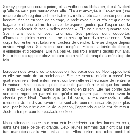
Spikey purge une courte peine, et la veille de sa libération, il est évident
qu’elle ne veut pas rentrer chez elle. Elle est envoyée à l’isolement (une
mesure de ségrégation administrative) car elle a été sanctionnée pour une
bagarre. Assise en face de sa cage, je parle avec elle et réalise que cette
bagarre était une ultime tentative désespérée guidée par l’espoir que la
prison la priverait de ses « belles années ». Elle va sur ses quarante ans.
Ses mains sont enflées. Énormes. Ses jambes sont couvertes
d’immenses plaies ouvertes. Il ne lui reste qu’une dizaine de dents. Son
corps tout entier est balafré et couleur de cendre. Elle se drogue depuis
environ vingt ans. Ses veines sont rongées. Elle est atteinte de fibrose,
d’épilepsie et d’oedème. Elle n’a pas vu ses trois enfants depuis huit ans.
Elle a honte d’appeler chez elle car elle a volé et trompé sa mère trop de
fois.
Lorsque nous avons cette discussion, les vacances de Noël approchent
et elle me parle de sa malchance. Elle me raconte qu’elle a passé les
quatre derniers Noël enfermée et combien elle est heureuse de rentrer à
la maison. Mais je sais qu’elle n’a nulle part où aller et que les seuls
« amis » qu’elle a au monde se trouvent en prison. Elle me confie que
son seul regret en partant est qu’elle ne pourra pas chanter avec la
chorale pour Noël. Tandis que je lui parle, je me demande si elle
reviendra. Je lui dis au revoir et lui souhaite bonne chance. Six jours plus
tard, par le bouche-à-oreille de la prison, j’apprends qu’elle est de retour.
Juste à temps pour le spectacle de Noël.
Nous attendons notre tour pour voir le médecin sur des bancs en bois,
dans une salle beige et orange. Deux jeunes femmes qui n’ont pas l’air
tant marquées par la vie sont assises. Elles portent des robes pastel et