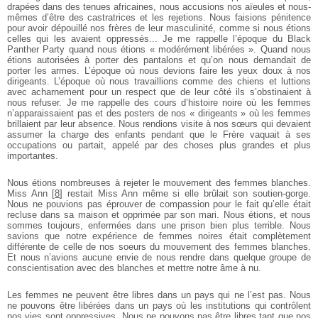
drapées dans des tenues africaines, nous accusions nos aïeules et nous-
mêmes d’être des castratrices et les rejetions. Nous faisions pénitence
pour avoir dépouillé nos frères de leur masculinité, comme si nous étions
celles qui les avaient oppressés... Je me rappelle l’époque du Black
Panther Party quand nous étions « modérément libérées ». Quand nous
étions autorisées à porter des pantalons et qu’on nous demandait de
porter les armes. L’époque où nous devions faire les yeux doux à nos
dirigeants. L’époque où nous travaillions comme des chiens et luttions
avec acharnement pour un respect que de leur côté ils s’obstinaient à
nous refuser. Je me rappelle des cours d’histoire noire où les femmes
n’apparaissaient pas et des posters de nos « dirigeants » où les femmes
brillaient par leur absence. Nous rendions visite à nos sœurs qui devaient
assumer la charge des enfants pendant que le Frère vaquait à ses
occupations ou partait, appelé par des choses plus grandes et plus
importantes.
Nous étions nombreuses à rejeter le mouvement des femmes blanches.
Miss Ann
[
8
]
restait Miss Ann même si elle brûlait son soutien-gorge.
Nous ne pouvions pas éprouver de compassion pour le fait qu’elle était
recluse dans sa maison et opprimée par son mari. Nous étions, et nous
sommes toujours, enfermées dans une prison bien plus terrible. Nous
savions que notre expérience de femmes noires était complètement
différente de celle de nos soeurs du mouvement des femmes blanches.
Et nous n’avions aucune envie de nous rendre dans quelque groupe de
conscientisation avec des blanches et mettre notre âme à nu.
Les femmes ne peuvent être libres dans un pays qui ne l’est pas. Nous
ne pouvons être libérées dans un pays où les institutions qui contrôlent
nos vies sont oppressives. Nous ne pouvons pas être libres tant que nos