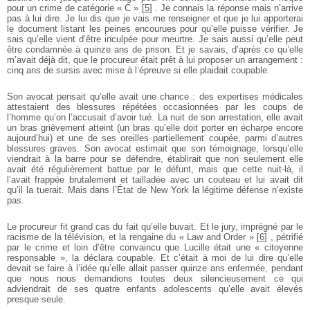
pour un crime de catégorie « C »
[
5
]
. Je connais la réponse mais n’arrive
pas à lui dire. Je lui dis que je vais me renseigner et que je lui apporterai
le document listant les peines encourues pour qu’elle puisse vérifier. Je
sais qu’elle vient d’être inculpée pour meurtre. Je sais aussi qu’elle peut
être condamnée à quinze ans de prison. Et je savais, d’après ce qu’elle
m’avait déjà dit, que le procureur était prêt à lui proposer un arrangement :
cinq ans de sursis avec mise à l’épreuve si elle plaidait coupable.
Son avocat pensait qu’elle avait une chance : des expertises médicales
attestaient des blessures répétées occasionnées par les coups de
l’homme qu’on l’accusait d’avoir tué. La nuit de son arrestation, elle avait
un bras grièvement atteint (un bras qu’elle doit porter en écharpe encore
aujourd’hui) et une de ses oreilles partiellement coupée, parmi d’autres
blessures graves. Son avocat estimait que son témoignage, lorsqu’elle
viendrait à la barre pour se défendre, établirait que non seulement elle
avait été régulièrement battue par le défunt, mais que cette nuit-là, il
l’avait frappée brutalement et tailladée avec un couteau et lui avait dit
qu’il la tuerait. Mais dans l’État de New York la légitime défense n’existe
pas.
Le procureur fit grand cas du fait qu’elle buvait. Et le jury, imprégné par le
racisme de la télévision, et la rengaine du « Law and Order »
[
6
]
, pétrifié
par le crime et loin d’être convaincu que Lucille était une « citoyenne
responsable », la déclara coupable. Et c’était à moi de lui dire qu’elle
devait se faire à l’idée qu’elle allait passer quinze ans enfermée, pendant
que nous nous demandions toutes deux silencieusement ce qui
adviendrait de ses quatre enfants adolescents qu’elle avait élevés
presque seule.