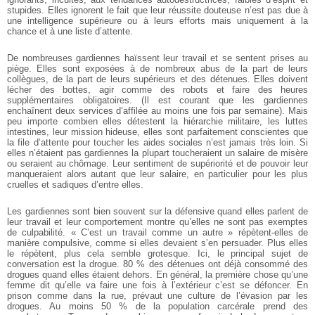
stupides. Elles ignorent le fait que leur réussite douteuse n’est pas due à
une intelligence supérieure ou à leurs efforts mais uniquement à la
chance et à une liste d’attente.
De nombreuses gardiennes haïssent leur travail et se sentent prises au
piège. Elles sont exposées à de nombreux abus de la part de leurs
collègues, de la part de leurs supérieurs et des détenues. Elles doivent
lécher des bottes, agir comme des robots et faire des heures
supplémentaires obligatoires. (Il est courant que les gardiennes
enchaînent deux services d’affilée au moins une fois par semaine). Mais
peu importe combien elles détestent la hiérarchie militaire, les luttes
intestines, leur mission hideuse, elles sont parfaitement conscientes que
la file d’attente pour toucher les aides sociales n’est jamais très loin. Si
elles n’étaient pas gardiennes la plupart toucheraient un salaire de misère
ou seraient au chômage. Leur sentiment de supériorité et de pouvoir leur
manqueraient alors autant que leur salaire, en particulier pour les plus
cruelles et sadiques d’entre elles.
Les gardiennes sont bien souvent sur la défensive quand elles parlent de
leur travail et leur comportement montre qu’elles ne sont pas exemptes
de culpabilité. « C’est un travail comme un autre » répètent-elles de
manière compulsive, comme si elles devaient s’en persuader. Plus elles
le répètent, plus cela semble grotesque.
Ici, le principal sujet de
conversation est la drogue. 80 % des détenues ont déjà consommé des
drogues quand elles étaient dehors. En général, la première chose qu’une
femme dit qu’elle va faire une fois à l’extérieur c’est se défoncer. En
prison comme dans la rue, prévaut une culture de l’évasion par les
drogues. Au moins 50 % de la population carcérale prend des