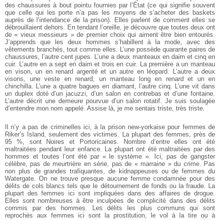
des chaussures à bout pointu fournies par l’État (ce qui signifie souvent
que celle qui les porte n’a pas les moyens de s’acheter des baskets
auprès de l’intendance de la prison). Elles parlent de comment elles se
débrouillaient dehors. En tendant l’oreille, je découvre que toutes deux ont
de « vieux messieurs » de premier choix qui aiment être bien entourés.
J’apprends que les deux hommes s’habillent à la mode, avec des
vêtements branchés, tout comme elles. L’une possède quarante paires de
chaussures, l’autre cent jupes. L’une a deux manteaux en daim et cinq en
cuir. L’autre en a sept en daim et trois en cuir. La première a un manteau
en vison, un en renard argenté et un autre en léopard. L’autre a deux
visons, une veste en renard, un manteau long en renard et un en
chinchilla. L’une a quatre bagues en diamant, l’autre cinq. L’une vit dans
un duplex doté d’un jacuzzi, d’un salon en contrebas et d’une fontaine.
L’autre décrit une demeure pourvue d’un salon rotatif. Je suis soulagée
d’entendre mon nom appelé. Assise là, je me sentais triste, très triste.
Il n’y a pas de criminelles ici, à la prison new-yorkaise pour femmes de
Riker’s Island, seulement des victimes. La plupart des femmes, près de
95 %, sont Noires et Portoricaines. Nombre d’entre elles ont été
maltraitées pendant leur enfance. La plupart ont été maltraitées par des
hommes et toutes l’ont été par « le système ».
Ici, pas de gangster
célèbre, pas de meurtrière en série, pas de « marraine » du crime. Pas
non plus de grandes trafiquantes, de kidnappeuses ou de femmes du
Watergate. On ne trouve presque aucune femme condamnée pour des
délits de cols blancs tels que le détournement de fonds ou la fraude. La
plupart des femmes ici sont impliquées dans des affaires de drogue.
Elles sont nombreuses à être inculpées de complicité dans des délits
commis par des hommes. Les délits les plus communs qui sont
reprochés aux femmes ici sont la prostitution, le vol à la tire ou à