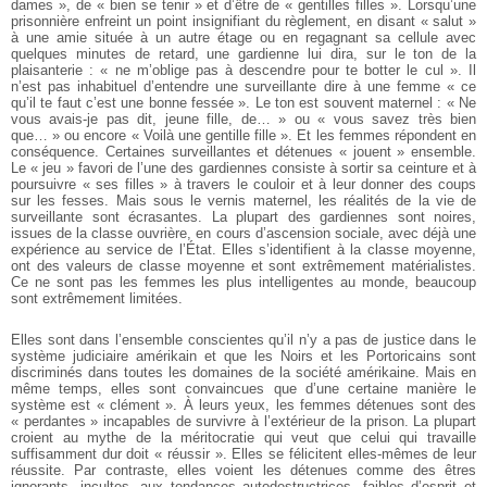
dames », de « bien se tenir » et d’être de « gentilles filles ». Lorsqu’une
prisonnière enfreint un point insignifiant du règlement, en disant « salut »
à une amie située à un autre étage ou en regagnant sa cellule avec
quelques minutes de retard, une gardienne lui dira, sur le ton de la
plaisanterie : « ne m’oblige pas à descendre pour te botter le cul ». Il
n’est pas inhabituel d’entendre une surveillante dire à une femme « ce
qu’il te faut c’est une bonne fessée ». Le ton est souvent maternel : « Ne
vous avais-je pas dit, jeune fille, de… » ou « vous savez très bien
que… » ou encore « Voilà une gentille fille ». Et les femmes répondent en
conséquence. Certaines surveillantes et détenues « jouent » ensemble.
Le « jeu » favori de l’une des gardiennes consiste à sortir sa ceinture et à
poursuivre « ses filles » à travers le couloir et à leur donner des coups
sur les fesses.
Mais sous le vernis maternel, les réalités de la vie de
surveillante sont écrasantes. La plupart des gardiennes sont noires,
issues de la classe ouvrière, en cours d’ascension sociale, avec déjà une
expérience au service de l’État. Elles s’identifient à la classe moyenne,
ont des valeurs de classe moyenne et sont extrêmement matérialistes.
Ce ne sont pas les femmes les plus intelligentes au monde, beaucoup
sont extrêmement limitées.
Elles sont dans l’ensemble conscientes qu’il n’y a pas de justice dans le
système judiciaire amérikain et que les Noirs et les Portoricains sont
discriminés dans toutes les domaines de la société amérikaine. Mais en
même temps, elles sont convaincues que d’une certaine manière le
système est « clément ». À leurs yeux, les femmes détenues sont des
« perdantes » incapables de survivre à l’extérieur de la prison. La plupart
croient au mythe de la méritocratie qui veut que celui qui travaille
suffisamment dur doit « réussir ». Elles se félicitent elles-mêmes de leur
réussite. Par contraste, elles voient les détenues comme des êtres
ignorants, incultes, aux tendances autodestructrices, faibles d’esprit et