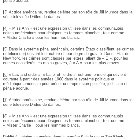
pénale accrue.
[
3
]
Actrice américaine, rendue célèbre par son rôle de Jill Munroe dans la
série télévisée Drôles de dames.
[
4
]
« Miss Ann » est une expression utilisée dans les communautés
noires américaines pour désigner les femmes blanches, tout comme
« Mister Charlie » pour les hommes blancs.
[
5
]
Dans le système pénal américain, certains États classifient les crimes
(« felonies ») suivant leur nature et leur degré de gravité. Dans l’État de
New York, les crimes sont classés par lettres, allant de « E », pour les
crimes considérés les moins graves, à « A » pour les plus graves.
[
6
]
« Law and order », « La loi et l’ordre », est une formule qui devient
courante à partir des années 1960 dans le système politique et
médiatique américain pour prôner une répression policière, judiciaire et
pénale accrue.
[
7
]
Actrice américaine, rendue célèbre par son rôle de Jill Munroe dans la
série télévisée Drôles de dames.
[
8
]
« Miss Ann » est une expression utilisée dans les communautés
noires américaines pour désigner les femmes blanches, tout comme
« Mister Charlie » pour les hommes blancs.
Publié à l’origine en anglais dans le numéro 9 de la revue The Black