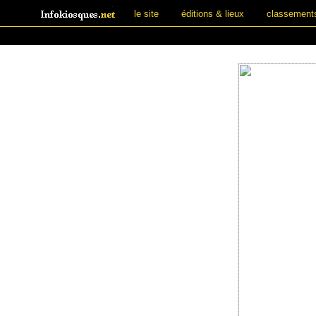
le site
éditions & lieux
classement