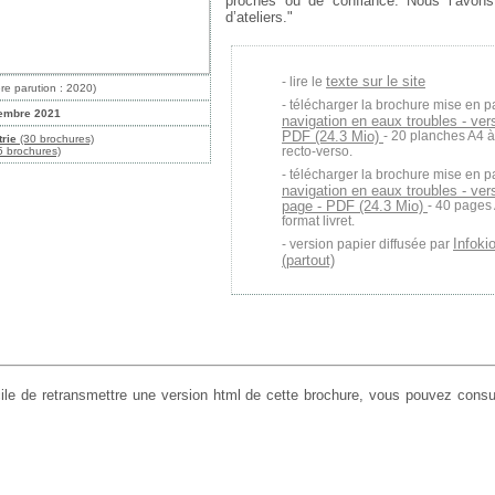
proches ou de confiance. Nous l’avons
d’ateliers."
texte sur le site
lire le
re parution : 2020)
télécharger la brochure mise en p
embre 2021
navigation en eaux troubles - vers
PDF (24.3 Mio)
- 20 planches A4 
trie
(30 brochures)
recto-verso.
 brochures)
télécharger la brochure mise en p
navigation en eaux troubles - ver
page - PDF (24.3 Mio)
- 40 pages
format livret.
Infoki
version papier diffusée par
(partout)
cile de retransmettre une version html de cette brochure, vous pouvez consul