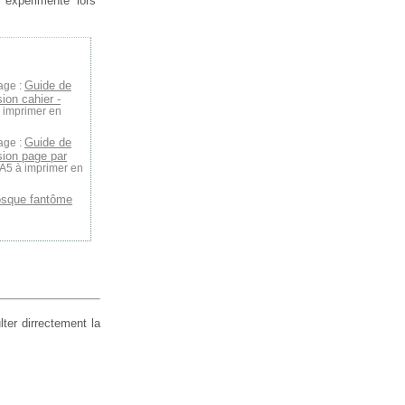
 expérimenté lors
Guide de
age :
ion cahier -
à imprimer en
Guide de
age :
sion page par
 A5 à imprimer en
osque fantôme
ter dirrectement la