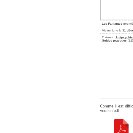
Les Faillantes
(premiè
Mis en ligne le
31 déc
Thèmes :
Antipsychia
Guides pratiques
(125
Comme il est diffi
version pdf :