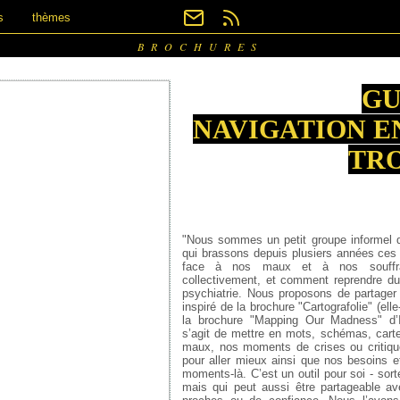
s
thèmes
BROCHURES
GU
NAVIGATION E
TR
"Nous sommes un petit groupe informel d
qui brassons depuis plusiers années ces 
face à nos maux et à nos souffra
collectivement, et comment reprendre du
psychiatrie. Nous proposons de partager 
inspiré de la brochure "Cartografolie" (el
la brochure "Mapping Our Madness" d’Ic
s’agit de mettre en mots, schémas, cart
maux, nos moments de crises ou critique
pour aller mieux ainsi que nos besoins e
moments-là. C’est un outil pour soi - sor
mais qui peut aussi être partageable a