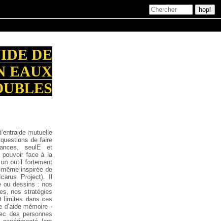
IDE DE
N EAUX
OUBLES
’entraide mutuelle
questions de faire
nces, seulE et
 pouvoir face à la
un outil fortement
le-même inspirée de
arus Project). Il
e ou dessins : nos
s, nos stratégies
t limites dans ces
te d’aide mémoire -
vec des personnes