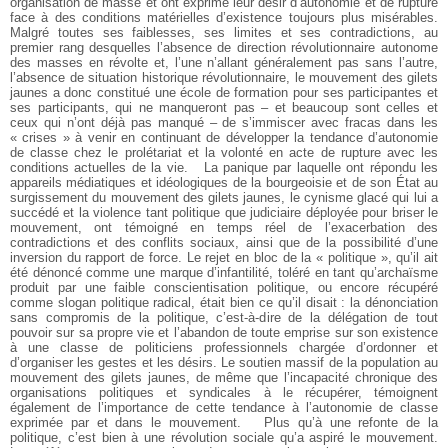
organisation de masse et ont exprimé leur désir d’autonomie et de rupture
face à des conditions matérielles d’existence toujours plus misérables.
Malgré toutes ses faiblesses, ses limites et ses contradictions, au
premier rang desquelles l’absence de direction révolutionnaire autonome
des masses en révolte et, l’une n’allant généralement pas sans l’autre,
l’absence de situation historique révolutionnaire, le mouvement des gilets
jaunes a donc constitué une école de formation pour ses participantes et
ses participants, qui ne manqueront pas – et beaucoup sont celles et
ceux qui n’ont déjà pas manqué – de s’immiscer avec fracas dans les
« crises » à venir en continuant de développer la tendance d’autonomie
de classe chez le prolétariat et la volonté en acte de rupture avec les
conditions actuelles de la vie.
La panique par laquelle ont répondu les
appareils médiatiques et idéologiques de la bourgeoisie et de son État au
surgissement du mouvement des gilets jaunes, le cynisme glacé qui lui a
succédé et la violence tant politique que judiciaire déployée pour briser le
mouvement, ont témoigné en temps réel de l’exacerbation des
contradictions et des conflits sociaux, ainsi que de la possibilité d’une
inversion du rapport de force. Le rejet en bloc de la « politique », qu’il ait
été dénoncé comme une marque d’infantilité, toléré en tant qu’archaïsme
produit par une faible conscientisation politique, ou encore récupéré
comme slogan politique radical, était bien ce qu’il disait : la dénonciation
sans compromis de la politique, c’est-à-dire de la délégation de tout
pouvoir sur sa propre vie et l’abandon de toute emprise sur son existence
à une classe de politiciens professionnels chargée d’ordonner et
d’organiser les gestes et les désirs. Le soutien massif de la population au
mouvement des gilets jaunes, de même que l’incapacité chronique des
organisations politiques et syndicales à le récupérer, témoignent
également de l’importance de cette tendance à l’autonomie de classe
exprimée par et dans le mouvement.
Plus qu’à une refonte de la
politique, c’est bien à une révolution sociale qu’a aspiré le mouvement.