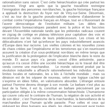
rationalisation
sans
raison
. C’est cette hiérarchisation qui crée partout les
racismes
. Vingt ans après que la gauche travailliste restreigne
l’immigration des personnes non-blanches, la gauche historique française
a applaudi la destruction du foyer noir de Vitry-sur-Seine. Désormais,
c’est au tour de la gauche pseudo-radicale moderne d’abandonner le
combat contre l’impérialisme français en Afrique, tout en s’illusionnant de
l’avenir démocratique de l’institution militaire. Les débris des
organisations bureaucratiques paradent avec la police et les fascistes
devant l’Assemblée nationale tandis que les prétendus radicaux courent
en zigzag de cortège en plateau télévision pour capitaliser des voix et
reconstruire sur les ruines de leurs prédécesseurs. Les crises et les
délocalisations n’ont fait qu’enfoncer les pays industriellement avancés
d’Europe dans leur racisme. Les vieilles colonies et les nouvelles zones
de chaos créées par l’impérialisme et les terrorismes qui s’en nourrissent
assurent la création d’un sous-prolétariat non-blanc en même temps que
la justification de la prolongation de l’implication blanche dans le reste du
monde. Et aucun pays n’a jamais cessé d’être antisémite, parce
qu’aucun n’a cessé d’être une société hiérarchique où le travail doit être
vendu comme une marchandise.
Le monde rationnel produit par la
révolution industrielle a affranchi rationnellement les individus de leurs
limites locales et nationales, les a liés à l’échelle mondiale ; mais sa
déraison est de les séparer de nouveau, selon une logique cachée qui
s’exprime en idées folles, en valorisations absurdes. L’étranger entoure
partout l’homme devenu étranger à son monde. Le barbare n’est plus au
bout de la Terre, il est là, constitué en barbare précisément par sa
participation obligée à la même consommation hiérarchisée. L’humanisme
qui couvre cela est le contraire de l’humain, la négation de son activité et
de son désir ; c’est l’humanisme de la marchandise, la bienveillance de la
marchandise pour l’humain qu’elle parasite. Pour celles et ceux qui
réduisent les êtres humains aux objets, les objets paraissent avoir toutes