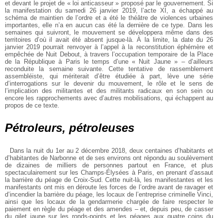
et devant le projet de « loi anticasseur » proposé par le gouvernement. Si
la manifestation du samedi 26 janvier 2019, l’acte XI, a échappé au
schéma de maintien de l’ordre et a été le théâtre de violences urbaines
importantes, elle n’a en aucun cas été la dernière de ce type. Dans les
semaines qui suivront, le mouvement se développera même dans des
territoires d’où il avait été absent jusque-là. À la limite, la date du 26
janvier 2019 pourrait renvoyer à l’appel à la reconstitution éphémère et
empêchée de Nuit Debout, à travers l’occupation temporaire de la Place
de la République à Paris le temps d’une « Nuit Jaune » – d’ailleurs
reconduite la semaine suivante. Cette tentative de rassemblement
assembléiste, qui mériterait d’être étudiée à part, lève une série
d’interrogations sur le devenir du mouvement, le rôle et le sens de
l’implication des militantes et des militants radicaux en son sein ou
encore les rapprochements avec d’autres mobilisations, qui échappent au
propos de ce texte.
Pétroleurs, pétroleuses
Dans la nuit du 1er au 2 décembre 2018, deux centaines d’habitants et
d’habitantes de Narbonne et de ses environs ont répondu au soulèvement
de dizaines de milliers de personnes partout en France, et plus
spectaculairement sur les Champs-Élysées à Paris, en prenant d’assaut
la barrière du péage de Croix-Sud. Cette nuit-là, les manifestantes et les
manifestants ont mis en déroute les forces de l’ordre avant de ravager et
d’incendier la barrière du péage, les locaux de l’entreprise criminelle Vinci,
ainsi que les locaux de la gendarmerie chargée de faire respecter le
paiement en règle du péage et des amendes – et, depuis peu, de casser
du gilet jaune sur les ronds-points et les péages aux quatre coins du