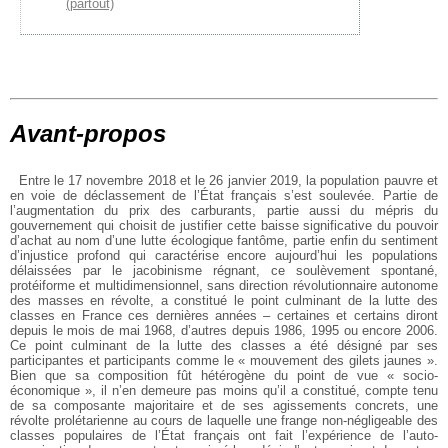
(partout)
Avant-propos
Entre le 17 novembre 2018 et le 26 janvier 2019, la population pauvre et
en voie de déclassement de l’État français s’est soulevée. Partie de
l’augmentation du prix des carburants, partie aussi du mépris du
gouvernement qui choisit de justifier cette baisse significative du pouvoir
d’achat au nom d’une lutte écologique fantôme, partie enfin du sentiment
d’injustice profond qui caractérise encore aujourd’hui les populations
délaissées par le jacobinisme régnant, ce soulèvement spontané,
protéiforme et multidimensionnel, sans direction révolutionnaire autonome
des masses en révolte, a constitué le point culminant de la lutte des
classes en France ces dernières années – certaines et certains diront
depuis le mois de mai 1968, d’autres depuis 1986, 1995 ou encore 2006.
Ce point culminant de la lutte des classes a été désigné par ses
participantes et participants comme le « mouvement des gilets jaunes ».
Bien que sa composition fût hétérogène du point de vue « socio-
économique », il n’en demeure pas moins qu’il a constitué, compte tenu
de sa composante majoritaire et de ses agissements concrets, une
révolte prolétarienne au cours de laquelle une frange non-négligeable des
classes populaires de l’État français ont fait l’expérience de l’auto-