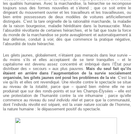
les qualités humaines. Avec la marchandise, la hiérarchie se recompose
toujours sous des formes nouvelles et s’étend ; que ce soit entre le
dirigeant du mouvement ouvrier et les travailleurs et les travailleuses, ou
bien entre possesseurs de deux modèles de voitures artificiellement
distingués. C’est la tare originelle de la rationalité marchande, la maladie
de la raison bourgeoise, maladie héréditaire dans la bureaucratie. Mais
l’absurdité révoltante de certaines hiérarchies, et le fait que toute la force
du monde de la marchandise se porte aveuglément et automatiquement à
leur défense, conduit à voir, dès que commence la pratique négative,
l’absurdité de toute hiérarchie.
Les gilets jaunes, globalement, n’étaient pas menacés dans leur survie –
du moins s’ils et elles acceptaient de se tenir tranquilles – et le
capitalisme est devenu assez concentré et imbriqué dans l’État pour
distribuer des « secours » aux plus pauvres.
Mais du seul fait qu’ils
étaient
en arrière
dans l’augmentation de la survie socialement
organisée, les gilets jaunes ont posé les problèmes de la vie
. C’est la
vie qu’ils et elles ont revendiqué. Une révolte contre le spectacle se situe
au niveau de la
totalité
, parce que – quand bien même elle ne se
produirait que sur des ronds-points et sur les Champs-Élysées – elle est
une protestation de l’humanité contre la vie inhumaine ; parce qu’elle
commence au niveau du
seul individu réel
et parce que la communauté,
dont l’individu révolté est séparé, est la
vraie nature sociale
de l’homme,
la nature humaine : le dépassement positif du spectacle.