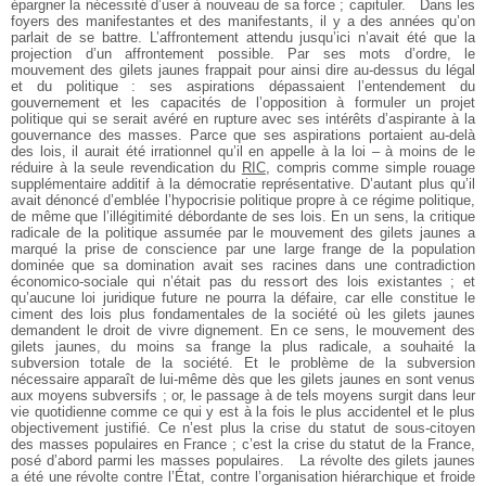
épargner la nécessité d’user à nouveau de sa force ; capituler.
Dans les
foyers des manifestantes et des manifestants, il y a des années qu’on
parlait de se battre. L’affrontement attendu jusqu’ici n’avait été que la
projection d’un affrontement possible. Par ses mots d’ordre, le
mouvement des gilets jaunes frappait pour ainsi dire au-dessus du légal
et du politique : ses aspirations dépassaient l’entendement du
gouvernement et les capacités de l’opposition à formuler un projet
politique qui se serait avéré en rupture avec ses intérêts d’aspirante à la
gouvernance des masses. Parce que ses aspirations portaient au-delà
des lois, il aurait été irrationnel qu’il en appelle à la loi – à moins de le
réduire à la seule revendication du
RIC
, compris comme simple rouage
supplémentaire additif à la démocratie représentative. D’autant plus qu’il
avait dénoncé d’emblée l’hypocrisie politique propre à ce régime politique,
de même que l’illégitimité débordante de ses lois. En un sens, la critique
radicale de la politique assumée par le mouvement des gilets jaunes a
marqué la prise de conscience par une large frange de la population
dominée que sa domination avait ses racines dans une contradiction
économico-sociale qui n’était pas du ressort des lois existantes ; et
qu’aucune loi juridique future ne pourra la défaire, car elle constitue le
ciment des lois plus fondamentales de la société où les gilets jaunes
demandent le droit de vivre dignement. En ce sens, le mouvement des
gilets jaunes, du moins sa frange la plus radicale, a souhaité la
subversion totale de la société. Et le problème de la subversion
nécessaire apparaît de lui-même dès que les gilets jaunes en sont venus
aux moyens subversifs ; or, le passage à de tels moyens surgit dans leur
vie quotidienne comme ce qui y est à la fois le plus accidentel et le plus
objectivement justifié. Ce n’est plus la crise du statut de sous-citoyen
des masses populaires en France ; c’est la crise du statut de la France,
posé d’abord parmi les masses populaires.
La révolte des gilets jaunes
a été une révolte contre l’État, contre l’organisation hiérarchique et froide