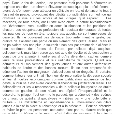
pays. Dans le feu de l’action, une personne était parvenue à démarrer un
engin de chantier – un charriot élévateur télescopique, plus précisément –
avant de s’en servir pour attraper un véhicule en feu, et de lancer le tout à
l’assaut du péage, provoquant des dégâts considérables sur l’édifice qui
obstruait la vue sur les arbres et les virages qu’il séparait.
Les
réactions, de tous côtés, ont illustré avec clarté la nature révolutionnaire
de l’événement, venu clarifier en actes la situation et les positions de
chacun. Les récupérateurs professionnels, sociaux-démocrates de toutes
les nuances de rose en tête, toujours aux aguets, se sont empressés de
déserter. Ils ne pouvaient pas dénoncer trop ardemment le geste, par
crainte de s’aliéner une partie du mouvement des gilets jaunes. Mais ils
ne pouvaient pas non plus le soutenir : non pas par crainte de s’aliéner le
bon sentiment des forces de l’ordre, par ailleurs déjà acquises
politiquement, mais bien parce que cet acte de révolte et de destruction a
constitué une atteinte à l’ordre social qu’ils défendent, cachés derrière
leurs fausses protestations et leur radicalisme de façade. Quant aux
détracteurs du mouvement des gilets jaunes et aux autres défenseurs
habituels de l’ordre et des bonnes mœurs, ils se sont empressés de
dénoncer l’action de marginaux, d’alcooliques et de drogués. Si certains
commentateurs leur ont fait l’honneur de reconnaître la détresse sociale
et les difficultés économiques comme justification apparente de leur
geste, aucun ne s’est avéré capable d’énoncer sa justification réelle. Les
éditorialistes et les « responsables » de la politique bourgeoise de droite
comme de gauche, de son néant, ont déploré l’irresponsabilité et le
désordre, le pillage. Tout comme le parquet, qui a dénoncé « des scènes
de chaos, de guérilla, d’apocalypse » initiées par « une foule bête et
brutale ». Le militantisme et l’appartenance au mouvement des gilets
jaunes a laissé la place au chômage et à la précarité.
Pour se défendre
et éviter le pire, les personnes accusées n’ont pas eu d’autre choix que
de plaider la bêtise et le regret, c’est-à-dire de renoncer à leur juste