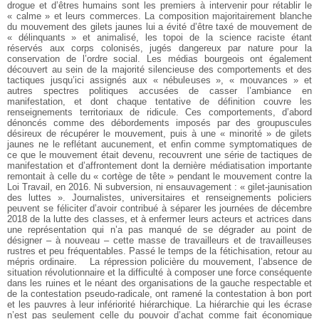
drogue et d’êtres humains sont les premiers à intervenir pour rétablir le
« calme » et leurs commerces. La composition majoritairement blanche
du mouvement des gilets jaunes lui a évité d’être taxé de mouvement de
« délinquants » et animalisé, les topoi de la science raciste étant
réservés aux corps colonisés, jugés dangereux par nature pour la
conservation de l’ordre social. Les médias bourgeois ont également
découvert au sein de la majorité silencieuse des comportements et des
tactiques jusqu’ici assignés aux « nébuleuses », « mouvances » et
autres spectres politiques accusées de casser l’ambiance en
manifestation, et dont chaque tentative de définition couvre les
renseignements territoriaux de ridicule. Ces comportements, d’abord
dénoncés comme des débordements imposés par des groupuscules
désireux de récupérer le mouvement, puis à une « minorité » de gilets
jaunes ne le reflétant aucunement, et enfin comme symptomatiques de
ce que le mouvement était devenu, recouvrent une série de tactiques de
manifestation et d’affrontement dont la dernière médiatisation importante
remontait à celle du « cortège de tête » pendant le mouvement contre la
Loi Travail, en 2016. Ni subversion, ni ensauvagement : « gilet-jaunisation
des luttes ». Journalistes, universitaires et renseignements policiers
peuvent se féliciter d’avoir contribué à séparer les journées de décembre
2018 de la lutte des classes, et à enfermer leurs acteurs et actrices dans
une représentation qui n’a pas manqué de se dégrader au point de
désigner – à nouveau – cette masse de travailleurs et de travailleuses
rustres et peu fréquentables. Passé le temps de la fétichisation, retour au
mépris ordinaire.
La répression policière du mouvement, l’absence de
situation révolutionnaire et la difficulté à composer une force conséquente
dans les ruines et le néant des organisations de la gauche respectable et
de la contestation pseudo-radicale, ont ramené la contestation à bon port
et les pauvres à leur infériorité hiérarchique. La hiérarchie qui les écrase
n’est pas seulement celle du pouvoir d’achat comme fait économique