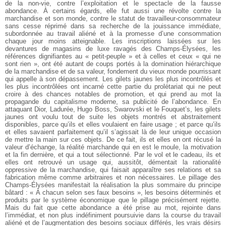
de la non-vie, contre l’exploitation et le spectacle de la fausse
abondance. À certains égards, elle fut aussi une révolte contre la
marchandise et son monde, contre le statut de travailleur-consommateur
sans cesse réprimé dans sa recherche de la jouissance immédiate,
subordonnée au travail aliéné et à la promesse d’une consommation
chaque jour moins atteignable. Les inscriptions laissées sur les
devantures de magasins de luxe ravagés des Champs-Élysées, les
références dignifiantes au « petit-peuple » et à celles et ceux « qui ne
sont rien », ont été autant de coups portés à la domination hiérarchique
de la marchandise et de sa valeur, fondement du vieux monde pourrissant
qui appelle à son dépassement. Les gilets jaunes les plus incontrôlés et
les plus incontrôlées ont incarné cette partie du prolétariat qui ne peut
croire à des chances notables de promotion, et qui prend au mot la
propagande du capitalisme moderne, sa publicité de l’abondance. En
attaquant Dior, Ladurée, Hugo Boss, Swarovski et le Fouquet’s, les gilets
jaunes ont voulu tout de suite les objets montrés et abstraitement
disponibles, parce qu’ils et elles voulaient en faire usage ; et parce qu’ils
et elles savaient parfaitement qu’il s’agissait là de leur unique occasion
de mettre la main sur ces objets. De ce fait, ils et elles en ont récusé la
valeur d’échange, la réalité marchande qui en est le moule, la motivation
et la fin dernière, et qui a tout sélectionné. Par le vol et le cadeau, ils et
elles ont retrouvé un usage qui, aussitôt, démentait la rationalité
oppressive de la marchandise, qui faisait apparaître ses relations et sa
fabrication même comme arbitraires et non nécessaires. Le pillage des
Champs-Élysées manifestait la réalisation la plus sommaire du principe
bâtard : « À chacun selon ses faux besoins », les besoins déterminés et
produits par le système économique que le pillage précisément rejette.
Mais du fait que cette abondance a été prise au mot, rejointe dans
l’immédiat, et non plus indéfiniment poursuivie dans la course du travail
aliéné et de l’augmentation des besoins sociaux différés, les vrais désirs