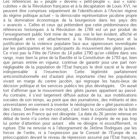
Les références au « peuple » devenu « petit-peuple », aux « sans-
culottes » de la Révolution française et à la décapitation de Louis XVI, ne
peuvent être comprises séparément de l’identification à l’Ancien régime
du régime politique actuel – la démocratie représentative jacobine propre
à la domination économique de la bourgeoisie dans les pays dits
« avancés ». Celles et ceux qui prétendent que cette prédominance des
références historiques à la Révolution de 1789 est un pur produit de
l’enseignement public font mine de ne pas voir le lien évident, affiché et
revendiqué entre cet attachement à la Révolution française et la
justification de la violence populaire face aux oppresseurs revendiquée
par les participantes et les participants du mouvement des gilets jaunes.
Ce n’est pas la Fête de l’Union du 14 juillet 1790 qu’on célèbre dans ses
rangs, mais bien la prise de la Bastille et la Constitution de 1793 qui, bien
que jamais entrée en vigueur, continue de garantir pour une part non-
négligeable de la population de l’État français le droit sacré et le devoir
indispensable à l’insurrection. Cette légitimité parfaitement
anticonstitutionnelle est d’autant plus importante chez les populations
vivant en marge du centre jacobin, qui regroupe les hauts-lieux de
décision politique et les services publics les plus développés.
On aurait
tort d’affirmer que le mouvement des gilets jaunes appartient au passé.
Au contraire, il s’est largement diffusé autour de lui, aux mobilisations
sociales de son temps, au point que des journalistes, des militants et des
universitaires en viennent à inventer le néologisme de « gilet-jaunisation »
des luttes. Derrière ce mot-concept, c’est bien la continuation de la lutte
des classes en France qui est désignée. La date du 26 janvier retenue en
début de texte n’a certes rien d’arbitraire, mais il importe de ne pas trop
lui porter d’attention pour autant : elle ne désigne ni essoufflement, ni
rupture. Elle ne renvoie ni à l’éborgnement de Jérôme Rodrigues par les
forces de l’ordre, ni à l’expression par le Conseil de l’Europe de sa
préoccupation devant le niveau de répression assumé par l’État français,