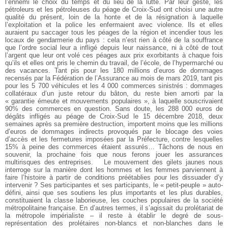
l’ennemi le choix du temps et du lieu de la lutte. Par leur geste, les
pétroleurs et les pétroleuses du péage de Croix-Sud ont choisi une autre
qualité du présent, loin de la honte et de la résignation à laquelle
l’exploitation et la police les enfermaient avec violence. Ils et elles
auraient pu saccager tous les péages de la région et incendier tous les
locaux de gendarmerie du pays : cela n’est rien à côté de la souffrance
que l’ordre social leur a infligé depuis leur naissance, ni à côté de tout
l’argent que leur ont volé ces péages aux prix exorbitants à chaque fois
qu’ils et elles ont pris le chemin du travail, de l’école, de l’hypermarché ou
des vacances. Tant pis pour les 180 millions d’euros de dommages
recensés par la Fédération de l’Assurance au mois de mars 2019, tant pis
pour les 5 700 véhicules et les 4 000 commerces sinistrés : dommages
collatéraux d’un juste retour du bâton, du reste bien amorti par la
« garantie émeute et mouvements populaires », à laquelle souscrivaient
90% des commerces en question. Sans doute, les 288 000 euros de
dégâts infligés au péage de Croix-Sud le 15 décembre 2018, deux
semaines après sa première destruction, importent moins que les millions
d’euros de dommages indirects provoqués par le blocage des voies
d’accès et les fermetures imposées par la Préfecture, contre lesquelles
15% à peine des commerces étaient assurés… Tâchons de nous en
souvenir, la prochaine fois que nous ferons jouer les assurances
multirisques des entreprises.
Le mouvement des gilets jaunes nous
interroge sur la manière dont les hommes et les femmes parviennent à
faire l’histoire à partir de conditions préétablies pour les dissuader d’y
intervenir ? Ses participantes et ses participants, le « petit-peuple » auto-
défini, ainsi que ses soutiens les plus importants et les plus durables,
constituaient la classe laborieuse, les couches populaires de la société
métropolitaine française. En d’autres termes, il s’agissait du prolétariat de
la métropole impérialiste – il reste à établir le degré de sous-
représentation des prolétaires non-blancs et non-blanches dans le