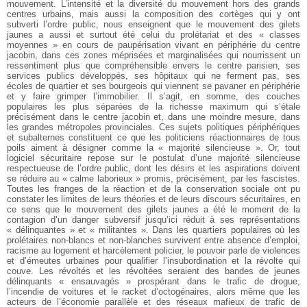
mouvement. L’intensité et la diversité du mouvement hors des grands
centres urbains, mais aussi la composition des cortèges qui y ont
subverti l’ordre public, nous enseignent que le mouvement des gilets
jaunes a aussi et surtout été celui du prolétariat et des « classes
moyennes » en cours de paupérisation vivant en périphérie du centre
jacobin, dans ces zones méprisées et marginalisées qui nourrissent un
ressentiment plus que compréhensible envers le centre parisien, ses
services publics développés, ses hôpitaux qui ne ferment pas, ses
écoles de quartier et ses bourgeois qui viennent se pavaner en périphérie
et y faire grimper l’immobilier. Il s’agit, en somme, des couches
populaires les plus séparées de la richesse maximum qui s’étale
précisément dans le centre jacobin et, dans une moindre mesure, dans
les grandes métropoles provinciales. Ces sujets politiques périphériques
et subalternes constituent ce que les politiciens réactionnaires de tous
poils aiment à désigner comme la « majorité silencieuse ». Or, tout
logiciel sécuritaire repose sur le postulat d’une majorité silencieuse
respectueuse de l’ordre public, dont les désirs et les aspirations doivent
se réduire au « calme laborieux » promis, précisément, par les fascistes.
Toutes les franges de la réaction et de la conservation sociale ont pu
constater les limites de leurs théories et de leurs discours sécuritaires, en
ce sens que le mouvement des gilets jaunes a été le moment de la
contagion d’un danger subversif jusqu’ici réduit à ses représentations
« délinquantes » et « militantes ». Dans les quartiers populaires où les
prolétaires non-blancs et non-blanches survivent entre absence d’emploi,
racisme au logement et harcèlement policier, le pouvoir parle de violences
et d’émeutes urbaines pour qualifier l’insubordination et la révolte qui
couve. Les révoltés et les révoltées seraient des bandes de jeunes
délinquants « ensauvagés » prospérant dans le trafic de drogue,
l’incendie de voitures et le racket d’octogénaires, alors même que les
acteurs de l’économie parallèle et des réseaux mafieux de trafic de