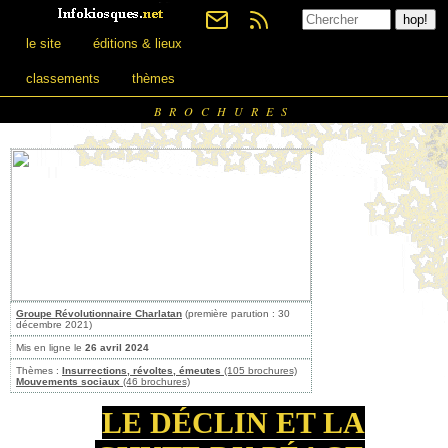
le site
éditions & lieux
classements
thèmes
BROCHURES
Groupe Révolutionnaire Charlatan
(première parution : 30
décembre 2021)
Mis en ligne le
26 avril 2024
Thèmes :
Insurrections, révoltes, émeutes
(105 brochures)
Mouvements sociaux
(46 brochures)
LE DÉCLIN ET LA