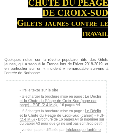
CHUTE DU PÉAGE
DE CROIX-SUD
Gilets jaunes contre le
travail
Quelques notes sur la révolte populaire, dite des Gilets
jaunes, qui a secoué la France lors de l’hiver 2018-2019, et
en particulier sur un « incident » remarquable survenu à
l’entrée de Narbonne.
texte sur le site
lire le
Le Déclin
télécharger la brochure mise en page :
et la Chute du Péage de Croix-Sud (page par
page) - PDF (2.4 Mio)
- 16 pages A4
Le Déclin
télécharger la brochure mise en page :
et la Chute du Péage de Croix-Sud (cahier) - PDF
(2.4 Mio)
- Brochure de 16 pages A4 (à imprimer sur
du papier A3 pour que ça ne soit pas écrit trop petit)
Infokiosque fantôme
version papier diffusée par