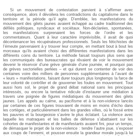
Si un mouvement de contestation parvient à s’affirmer avec
conséquence, alors il dévoilera les contradictions du capitalisme dans le
territoire et la période qu’il agite. D’emblée, les manifestations du
mouvement des gilets jaunes avaient échappé au cadre traditionnel des
défilés politiques, syndicaux et sociétaux. Non-déclarées, spontanées,
les manifestations surprenaient les forces de l’ordre et les
commentateurs. Quant à leur caractère imprévisible, il avait de quoi
décontenancer les récupérateurs professionnels. Seuls les fétichistes de
l’émeute parvenaient à y trouver leur compte, en mettant bout à bout les
morceaux qu’ils avaient choisi des différentes manifestations dans les
différents coins du territoire. La méthode faisait toujours plus sens que
les communiqués des bureaucrates qui rêvaient de voir le mouvement
devenir le réservoir d’une grève générale d’une journée, et pourquoi pas
de grèves sectorielles perlées – et qui durent se contenter de voir des
centaines voire des milliers de personnes supplémentaires à l’avant de
« leurs » manifestations, faisant durer toujours plus longtemps la farce de
leur volonté de contrôler et de gouverner les foules en mouvement. Tout
aussi hors sol, le projet de grand débat national sans les principaux
intéressés, ou encore la tentative ridicule d’instaurer une médiation à
travers une poignée de figures médiatiques du mouvement des gilets
jaunes. Les appels au calme, au pacifisme et à la non-violence lancés
par certaines de ces figures trouvaient de moins en moins d’écho dans
les cortèges, et particulièrement dans les grandes villes, où le fossé entre
les pauvres et la bourgeoisie s’avère le plus éclatant. La violence avec
laquelle les matraques et les balles de défense s’abattaient sur les
cohortes de manifestantes et de manifestants avaient fini, pour un temps,
de démasquer le projet de la non-violence : tendre l’autre joue, s’exposer
aux coups de l’ennemi, et pousser ensuite la grandeur morale jusqu’à lui