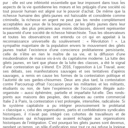
pur : elle est une infériorité essentielle que leur imposent dans tous les
aspects de la vie quotidienne les mœurs et les préjugés d’une société où
tout pouvoir humain est aligné sur le pouvoir d’achat. De même que la
richesse humaine des gilets-jaunes est haïssable et considérée comme
criminelle, la richesse en argent ne peut pas les rendre complètement
acceptables aux yeux de la bourgeoisie, car les gilets jaunes dans leur
ensemble, des plus précaires aux moins déclassés, doivent représenter
la pauvreté d’une société de richesse hiérarchisée. Tous les observateurs
et toutes les observatrices ont entendu ce cri qui en appelait à la
reconnaissance universelle du soulèvement : « Révolution ! ». La
sympathie majoritaire de la population envers le mouvement des gilets
jaunes traduit l’existence d’une conscience prolétarienne persistante,
celle de n’être en rien le maître de sa vie, et la diffusion d’une
insubordination de masse vis-à-vis du capitalisme moderne. La lutte des
gilets jaunes, en tant que phase de la lutte des classes, a été le signal
d’une contestation qui s’étend. En 2016, l’opposition à Loi Travail, avec
ses débats, ses manifestations sauvages et ses tentatives d’apéros
sauvages, a remis en cause les formes de la contestation politique et
l’autorité de ses gardes-chiourmes. Deux ans plus tard, la contestation
contre Parcoursup offrait l’occasion pour les militantes et les militants,
étudiants ou non, de faire l’expérience de l’occupation illégale auto-
organisée – aussi éphémère, partielle et imparfaite fut-elle. Des ronds-
points aux maisons des peuples, des cabanes au centre commercial
Italie 2 à Paris, la contestation s’est prolongée, intensifiée, radicalisée. Si
le système capitaliste a pu intégrer provisoirement le prolétariat
« classique », celui des organisations, partis et confédérations syndicales
historiques, il n’avait pas intégré ces cohortes de travailleurs et de
travailleuses qui échappaient ou avaient échappé aux organisations
historiques de l’intégration. C’est pourquoi les gilets jaunes sont devenus,
pendant un temps, un pôle d’unification pour tout ce qui refuse la logique