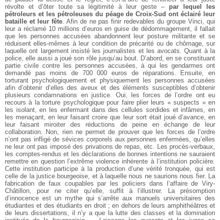
révolte et d’ôter toute sa légitimité à leur geste –
par lequel les
pétroleurs et les pétroleuses du péage de Croix-Sud ont éclairé leur
bataille et leur fête
. Afin de ne pas finir redevables du groupe Vinci, qui
leur a réclamé 10 millions d’euros en guise de dédommagement, il fallait
que les personnes accusées abandonnent leur posture militante et se
réduisent elles-mêmes à leur condition de précarité ou de chômage, sur
laquelle ont largement insisté les journalistes et les avocats. Quant à la
police, elle aussi a joué son rôle jusqu’au bout. D’abord, en se constituant
partie civile contre les personnes accusées, à qui les gendarmes ont
demandé pas moins de 700 000 euros de réparations. Ensuite, en
torturant psychologiquement et physiquement les personnes accusées
afin d’obtenir d’elles des aveux et des éléments susceptibles d’obtenir
plusieurs condamnations en justice. Oui, les forces de l’ordre ont eu
recours à la torture psychologique pour faire plier leurs « suspects » en
les isolant, en les enfermant dans des cellules sordides et infâmes, en
les menaçant, en leur faisant croire que leur sort était joué d’avance, en
leur faisant miroiter des réductions de peine en échange de leur
collaboration. Non, rien ne permet de prouver que les forces de l’ordre
n’ont pas infligé de sévices corporels aux personnes enfermées, qu’elles
ne leur ont pas imposé des privations de repas, etc. Les procès-verbaux,
les comptes-rendus et les déclarations de bonnes intentions ne sauraient
remettre en question l’extrême violence inhérente à l’institution policière.
Cette institution participe à la production d’une vérité tronquée, qui est
celle de la justice bourgeoise, et à laquelle nous ne saurions nous fier. La
fabrication de faux coupables par les policiers dans l’affaire de Viry-
Châtillon, pour ne citer qu’elle, suffit à l’illustrer. La présomption
d’innocence est un mythe qui s’arrête aux manuels universitaires des
étudiantes et des étudiants en droit ; en dehors de leurs amphithéâtres et
de leurs dissertations, il n’y a que la lutte des classes et la domination