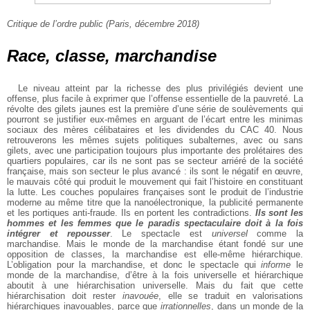
Critique de l’ordre public (Paris, décembre 2018)
Race, classe, marchandise
Le niveau atteint par la richesse des plus privilégiés devient une
offense, plus facile à exprimer que l’offense essentielle de la pauvreté. La
révolte des gilets jaunes est la première d’une série de soulèvements qui
pourront se justifier eux-mêmes en arguant de l’écart entre les minimas
sociaux des mères célibataires et les dividendes du CAC 40. Nous
retrouverons les mêmes sujets politiques subalternes, avec ou sans
gilets, avec une participation toujours plus importante des prolétaires des
quartiers populaires, car ils ne sont pas se secteur arriéré de la société
française, mais son secteur le plus avancé : ils sont le négatif en œuvre,
le mauvais côté qui produit le mouvement qui fait l’histoire en constituant
la lutte. Les couches populaires françaises sont le produit de l’industrie
moderne au même titre que la nanoélectronique, la publicité permanente
et les portiques anti-fraude. Ils en portent les contradictions.
Ils sont les
hommes et les femmes que le paradis spectaculaire doit à la fois
intégrer et repousser
. Le spectacle est
universel
comme la
marchandise. Mais le monde de la marchandise étant fondé sur une
opposition de classes, la marchandise est elle-même hiérarchique.
L’obligation pour la marchandise, et donc le spectacle qui
informe
le
monde de la marchandise, d’être à la fois universelle et hiérarchique
aboutit à une hiérarchisation universelle. Mais du fait que cette
hiérarchisation doit rester
inavouée
, elle se traduit en valorisations
hiérarchiques inavouables, parce que
irrationnelles
, dans un monde de la