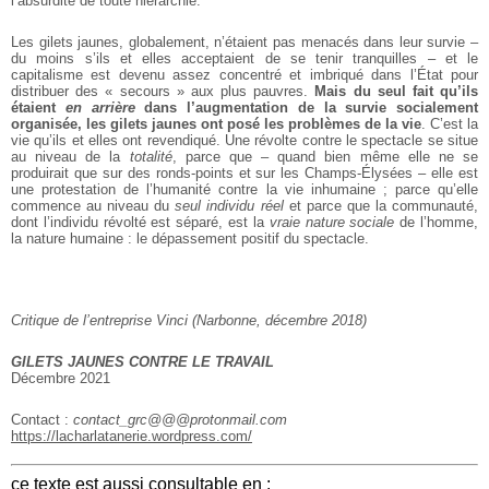
l’absurdité de toute hiérarchie.
Les gilets jaunes, globalement, n’étaient pas menacés dans leur survie –
du moins s’ils et elles acceptaient de se tenir tranquilles – et le
capitalisme est devenu assez concentré et imbriqué dans l’État pour
distribuer des « secours » aux plus pauvres.
Mais du seul fait qu’ils
étaient
en arrière
dans l’augmentation de la survie socialement
organisée, les gilets jaunes ont posé les problèmes de la vie
. C’est la
vie qu’ils et elles ont revendiqué. Une révolte contre le spectacle se situe
au niveau de la
totalité
, parce que – quand bien même elle ne se
produirait que sur des ronds-points et sur les Champs-Élysées – elle est
une protestation de l’humanité contre la vie inhumaine ; parce qu’elle
commence au niveau du
seul individu réel
et parce que la communauté,
dont l’individu révolté est séparé, est la
vraie nature sociale
de l’homme,
la nature humaine : le dépassement positif du spectacle.
Critique de l’entreprise Vinci (Narbonne, décembre 2018)
GILETS JAUNES CONTRE LE TRAVAIL
Décembre 2021
Contact :
contact_grc@@@protonmail.com
https://lacharlatanerie.wordpress.com/
ce texte est aussi consultable en :