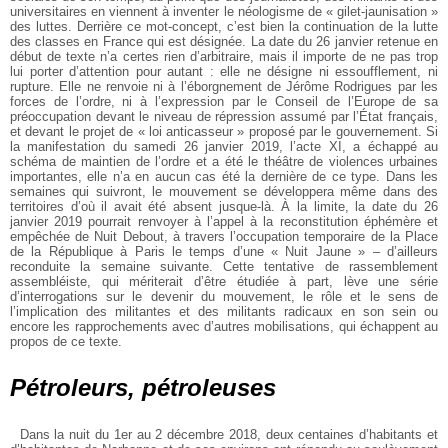
universitaires en viennent à inventer le néologisme de « gilet-jaunisation »
des luttes. Derrière ce mot-concept, c’est bien la continuation de la lutte
des classes en France qui est désignée. La date du 26 janvier retenue en
début de texte n’a certes rien d’arbitraire, mais il importe de ne pas trop
lui porter d’attention pour autant : elle ne désigne ni essoufflement, ni
rupture. Elle ne renvoie ni à l’éborgnement de Jérôme Rodrigues par les
forces de l’ordre, ni à l’expression par le Conseil de l’Europe de sa
préoccupation devant le niveau de répression assumé par l’État français,
et devant le projet de « loi anticasseur » proposé par le gouvernement. Si
la manifestation du samedi 26 janvier 2019, l’acte XI, a échappé au
schéma de maintien de l’ordre et a été le théâtre de violences urbaines
importantes, elle n’a en aucun cas été la dernière de ce type. Dans les
semaines qui suivront, le mouvement se développera même dans des
territoires d’où il avait été absent jusque-là. À la limite, la date du 26
janvier 2019 pourrait renvoyer à l’appel à la reconstitution éphémère et
empêchée de Nuit Debout, à travers l’occupation temporaire de la Place
de la République à Paris le temps d’une « Nuit Jaune » – d’ailleurs
reconduite la semaine suivante. Cette tentative de rassemblement
assembléiste, qui mériterait d’être étudiée à part, lève une série
d’interrogations sur le devenir du mouvement, le rôle et le sens de
l’implication des militantes et des militants radicaux en son sein ou
encore les rapprochements avec d’autres mobilisations, qui échappent au
propos de ce texte.
Pétroleurs, pétroleuses
Dans la nuit du 1er au 2 décembre 2018, deux centaines d’habitants et