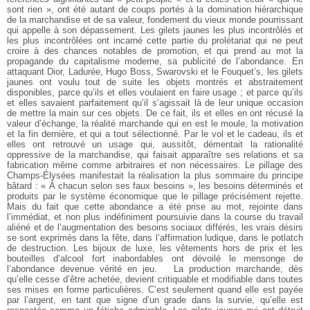
sont rien », ont été autant de coups portés à la domination hiérarchique
de la marchandise et de sa valeur, fondement du vieux monde pourrissant
qui appelle à son dépassement. Les gilets jaunes les plus incontrôlés et
les plus incontrôlées ont incarné cette partie du prolétariat qui ne peut
croire à des chances notables de promotion, et qui prend au mot la
propagande du capitalisme moderne, sa publicité de l’abondance. En
attaquant Dior, Ladurée, Hugo Boss, Swarovski et le Fouquet’s, les gilets
jaunes ont voulu tout de suite les objets montrés et abstraitement
disponibles, parce qu’ils et elles voulaient en faire usage ; et parce qu’ils
et elles savaient parfaitement qu’il s’agissait là de leur unique occasion
de mettre la main sur ces objets. De ce fait, ils et elles en ont récusé la
valeur d’échange, la réalité marchande qui en est le moule, la motivation
et la fin dernière, et qui a tout sélectionné. Par le vol et le cadeau, ils et
elles ont retrouvé un usage qui, aussitôt, démentait la rationalité
oppressive de la marchandise, qui faisait apparaître ses relations et sa
fabrication même comme arbitraires et non nécessaires. Le pillage des
Champs-Élysées manifestait la réalisation la plus sommaire du principe
bâtard : « À chacun selon ses faux besoins », les besoins déterminés et
produits par le système économique que le pillage précisément rejette.
Mais du fait que cette abondance a été prise au mot, rejointe dans
l’immédiat, et non plus indéfiniment poursuivie dans la course du travail
aliéné et de l’augmentation des besoins sociaux différés, les vrais désirs
se sont exprimés dans la fête, dans l’affirmation ludique, dans le potlatch
de destruction. Les bijoux de luxe, les vêtements hors de prix et les
bouteilles d’alcool fort inabordables ont dévoilé le mensonge de
l’abondance devenue vérité en jeu.
La production marchande, dès
qu’elle cesse d’être achetée, devient critiquable et modifiable dans toutes
ses mises en forme particulières. C’est seulement quand elle est payée
par l’argent, en tant que signe d’un grade dans la survie, qu’elle est