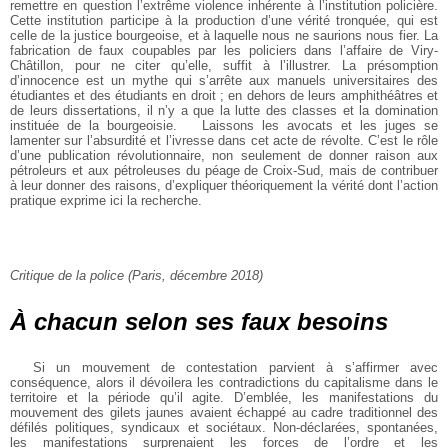
remettre en question l’extrême violence inhérente à l’institution policière.
Cette institution participe à la production d’une vérité tronquée, qui est
celle de la justice bourgeoise, et à laquelle nous ne saurions nous fier. La
fabrication de faux coupables par les policiers dans l’affaire de Viry-
Châtillon, pour ne citer qu’elle, suffit à l’illustrer. La présomption
d’innocence est un mythe qui s’arrête aux manuels universitaires des
étudiantes et des étudiants en droit ; en dehors de leurs amphithéâtres et
de leurs dissertations, il n’y a que la lutte des classes et la domination
instituée de la bourgeoisie.
Laissons les avocats et les juges se
lamenter sur l’absurdité et l’ivresse dans cet acte de révolte. C’est le rôle
d’une publication révolutionnaire, non seulement de donner raison aux
pétroleurs et aux pétroleuses du péage de Croix-Sud, mais de contribuer
à leur donner des raisons, d’expliquer théoriquement la vérité dont l’action
pratique exprime ici la recherche.
Critique de la police (Paris, décembre 2018)
À chacun selon ses faux besoins
Si un mouvement de contestation parvient à s’affirmer avec
conséquence, alors il dévoilera les contradictions du capitalisme dans le
territoire et la période qu’il agite. D’emblée, les manifestations du
mouvement des gilets jaunes avaient échappé au cadre traditionnel des
défilés politiques, syndicaux et sociétaux. Non-déclarées, spontanées,
les manifestations surprenaient les forces de l’ordre et les