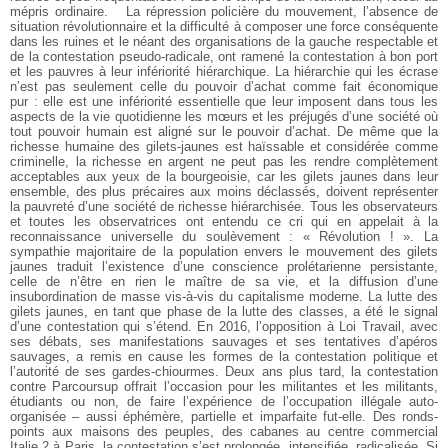
mépris ordinaire.
La répression policière du mouvement, l’absence de
situation révolutionnaire et la difficulté à composer une force conséquente
dans les ruines et le néant des organisations de la gauche respectable et
de la contestation pseudo-radicale, ont ramené la contestation à bon port
et les pauvres à leur infériorité hiérarchique. La hiérarchie qui les écrase
n’est pas seulement celle du pouvoir d’achat comme fait économique
pur : elle est une infériorité essentielle que leur imposent dans tous les
aspects de la vie quotidienne les mœurs et les préjugés d’une société où
tout pouvoir humain est aligné sur le pouvoir d’achat. De même que la
richesse humaine des gilets-jaunes est haïssable et considérée comme
criminelle, la richesse en argent ne peut pas les rendre complètement
acceptables aux yeux de la bourgeoisie, car les gilets jaunes dans leur
ensemble, des plus précaires aux moins déclassés, doivent représenter
la pauvreté d’une société de richesse hiérarchisée. Tous les observateurs
et toutes les observatrices ont entendu ce cri qui en appelait à la
reconnaissance universelle du soulèvement : « Révolution ! ». La
sympathie majoritaire de la population envers le mouvement des gilets
jaunes traduit l’existence d’une conscience prolétarienne persistante,
celle de n’être en rien le maître de sa vie, et la diffusion d’une
insubordination de masse vis-à-vis du capitalisme moderne. La lutte des
gilets jaunes, en tant que phase de la lutte des classes, a été le signal
d’une contestation qui s’étend. En 2016, l’opposition à Loi Travail, avec
ses débats, ses manifestations sauvages et ses tentatives d’apéros
sauvages, a remis en cause les formes de la contestation politique et
l’autorité de ses gardes-chiourmes. Deux ans plus tard, la contestation
contre Parcoursup offrait l’occasion pour les militantes et les militants,
étudiants ou non, de faire l’expérience de l’occupation illégale auto-
organisée – aussi éphémère, partielle et imparfaite fut-elle. Des ronds-
points aux maisons des peuples, des cabanes au centre commercial
Italie 2 à Paris, la contestation s’est prolongée, intensifiée, radicalisée. Si