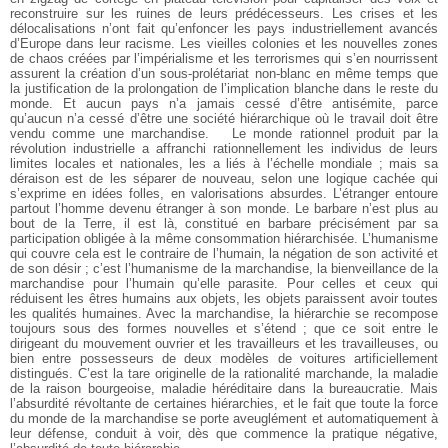
reconstruire sur les ruines de leurs prédécesseurs. Les crises et les
délocalisations n’ont fait qu’enfoncer les pays industriellement avancés
d’Europe dans leur racisme. Les vieilles colonies et les nouvelles zones
de chaos créées par l’impérialisme et les terrorismes qui s’en nourrissent
assurent la création d’un sous-prolétariat non-blanc en même temps que
la justification de la prolongation de l’implication blanche dans le reste du
monde. Et aucun pays n’a jamais cessé d’être antisémite, parce
qu’aucun n’a cessé d’être une société hiérarchique où le travail doit être
vendu comme une marchandise.
Le monde rationnel produit par la
révolution industrielle a affranchi rationnellement les individus de leurs
limites locales et nationales, les a liés à l’échelle mondiale ; mais sa
déraison est de les séparer de nouveau, selon une logique cachée qui
s’exprime en idées folles, en valorisations absurdes. L’étranger entoure
partout l’homme devenu étranger à son monde. Le barbare n’est plus au
bout de la Terre, il est là, constitué en barbare précisément par sa
participation obligée à la même consommation hiérarchisée. L’humanisme
qui couvre cela est le contraire de l’humain, la négation de son activité et
de son désir ; c’est l’humanisme de la marchandise, la bienveillance de la
marchandise pour l’humain qu’elle parasite. Pour celles et ceux qui
réduisent les êtres humains aux objets, les objets paraissent avoir toutes
les qualités humaines. Avec la marchandise, la hiérarchie se recompose
toujours sous des formes nouvelles et s’étend ; que ce soit entre le
dirigeant du mouvement ouvrier et les travailleurs et les travailleuses, ou
bien entre possesseurs de deux modèles de voitures artificiellement
distingués. C’est la tare originelle de la rationalité marchande, la maladie
de la raison bourgeoise, maladie héréditaire dans la bureaucratie. Mais
l’absurdité révoltante de certaines hiérarchies, et le fait que toute la force
du monde de la marchandise se porte aveuglément et automatiquement à
leur défense, conduit à voir, dès que commence la pratique négative,