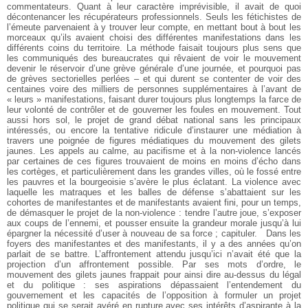
commentateurs. Quant à leur caractère imprévisible, il avait de quoi
décontenancer les récupérateurs professionnels. Seuls les fétichistes de
l’émeute parvenaient à y trouver leur compte, en mettant bout à bout les
morceaux qu’ils avaient choisi des différentes manifestations dans les
différents coins du territoire. La méthode faisait toujours plus sens que
les communiqués des bureaucrates qui rêvaient de voir le mouvement
devenir le réservoir d’une grève générale d’une journée, et pourquoi pas
de grèves sectorielles perlées – et qui durent se contenter de voir des
centaines voire des milliers de personnes supplémentaires à l’avant de
« leurs » manifestations, faisant durer toujours plus longtemps la farce de
leur volonté de contrôler et de gouverner les foules en mouvement. Tout
aussi hors sol, le projet de grand débat national sans les principaux
intéressés, ou encore la tentative ridicule d’instaurer une médiation à
travers une poignée de figures médiatiques du mouvement des gilets
jaunes. Les appels au calme, au pacifisme et à la non-violence lancés
par certaines de ces figures trouvaient de moins en moins d’écho dans
les cortèges, et particulièrement dans les grandes villes, où le fossé entre
les pauvres et la bourgeoisie s’avère le plus éclatant. La violence avec
laquelle les matraques et les balles de défense s’abattaient sur les
cohortes de manifestantes et de manifestants avaient fini, pour un temps,
de démasquer le projet de la non-violence : tendre l’autre joue, s’exposer
aux coups de l’ennemi, et pousser ensuite la grandeur morale jusqu’à lui
épargner la nécessité d’user à nouveau de sa force ; capituler.
Dans les
foyers des manifestantes et des manifestants, il y a des années qu’on
parlait de se battre. L’affrontement attendu jusqu’ici n’avait été que la
projection d’un affrontement possible. Par ses mots d’ordre, le
mouvement des gilets jaunes frappait pour ainsi dire au-dessus du légal
et du politique : ses aspirations dépassaient l’entendement du
gouvernement et les capacités de l’opposition à formuler un projet
politique qui se serait avéré en rupture avec ses intérêts d’aspirante à la