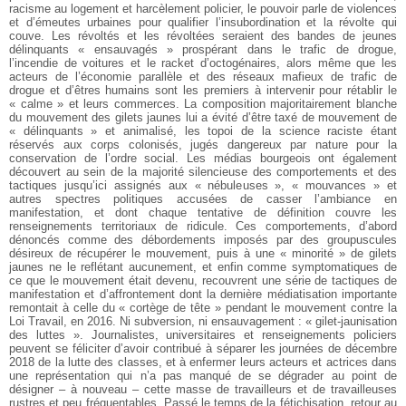
racisme au logement et harcèlement policier, le pouvoir parle de violences
et d’émeutes urbaines pour qualifier l’insubordination et la révolte qui
couve. Les révoltés et les révoltées seraient des bandes de jeunes
délinquants « ensauvagés » prospérant dans le trafic de drogue,
l’incendie de voitures et le racket d’octogénaires, alors même que les
acteurs de l’économie parallèle et des réseaux mafieux de trafic de
drogue et d’êtres humains sont les premiers à intervenir pour rétablir le
« calme » et leurs commerces. La composition majoritairement blanche
du mouvement des gilets jaunes lui a évité d’être taxé de mouvement de
« délinquants » et animalisé, les topoi de la science raciste étant
réservés aux corps colonisés, jugés dangereux par nature pour la
conservation de l’ordre social. Les médias bourgeois ont également
découvert au sein de la majorité silencieuse des comportements et des
tactiques jusqu’ici assignés aux « nébuleuses », « mouvances » et
autres spectres politiques accusées de casser l’ambiance en
manifestation, et dont chaque tentative de définition couvre les
renseignements territoriaux de ridicule. Ces comportements, d’abord
dénoncés comme des débordements imposés par des groupuscules
désireux de récupérer le mouvement, puis à une « minorité » de gilets
jaunes ne le reflétant aucunement, et enfin comme symptomatiques de
ce que le mouvement était devenu, recouvrent une série de tactiques de
manifestation et d’affrontement dont la dernière médiatisation importante
remontait à celle du « cortège de tête » pendant le mouvement contre la
Loi Travail, en 2016. Ni subversion, ni ensauvagement : « gilet-jaunisation
des luttes ». Journalistes, universitaires et renseignements policiers
peuvent se féliciter d’avoir contribué à séparer les journées de décembre
2018 de la lutte des classes, et à enfermer leurs acteurs et actrices dans
une représentation qui n’a pas manqué de se dégrader au point de
désigner – à nouveau – cette masse de travailleurs et de travailleuses
rustres et peu fréquentables. Passé le temps de la fétichisation, retour au