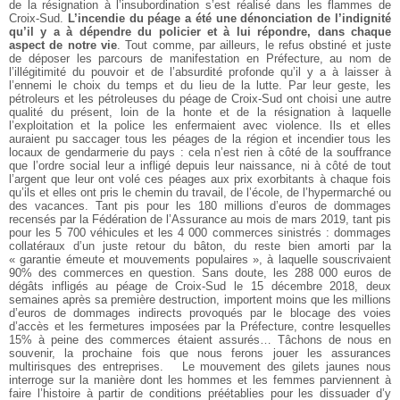
de la résignation à l’insubordination s’est réalisé dans les flammes de
Croix-Sud.
L’incendie du péage a été une dénonciation de l’indignité
qu’il y a à dépendre du policier et à lui répondre, dans chaque
aspect de notre vie
. Tout comme, par ailleurs, le refus obstiné et juste
de déposer les parcours de manifestation en Préfecture, au nom de
l’illégitimité du pouvoir et de l’absurdité profonde qu’il y a à laisser à
l’ennemi le choix du temps et du lieu de la lutte. Par leur geste, les
pétroleurs et les pétroleuses du péage de Croix-Sud ont choisi une autre
qualité du présent, loin de la honte et de la résignation à laquelle
l’exploitation et la police les enfermaient avec violence. Ils et elles
auraient pu saccager tous les péages de la région et incendier tous les
locaux de gendarmerie du pays : cela n’est rien à côté de la souffrance
que l’ordre social leur a infligé depuis leur naissance, ni à côté de tout
l’argent que leur ont volé ces péages aux prix exorbitants à chaque fois
qu’ils et elles ont pris le chemin du travail, de l’école, de l’hypermarché ou
des vacances. Tant pis pour les 180 millions d’euros de dommages
recensés par la Fédération de l’Assurance au mois de mars 2019, tant pis
pour les 5 700 véhicules et les 4 000 commerces sinistrés : dommages
collatéraux d’un juste retour du bâton, du reste bien amorti par la
« garantie émeute et mouvements populaires », à laquelle souscrivaient
90% des commerces en question. Sans doute, les 288 000 euros de
dégâts infligés au péage de Croix-Sud le 15 décembre 2018, deux
semaines après sa première destruction, importent moins que les millions
d’euros de dommages indirects provoqués par le blocage des voies
d’accès et les fermetures imposées par la Préfecture, contre lesquelles
15% à peine des commerces étaient assurés… Tâchons de nous en
souvenir, la prochaine fois que nous ferons jouer les assurances
multirisques des entreprises.
Le mouvement des gilets jaunes nous
interroge sur la manière dont les hommes et les femmes parviennent à
faire l’histoire à partir de conditions préétablies pour les dissuader d’y