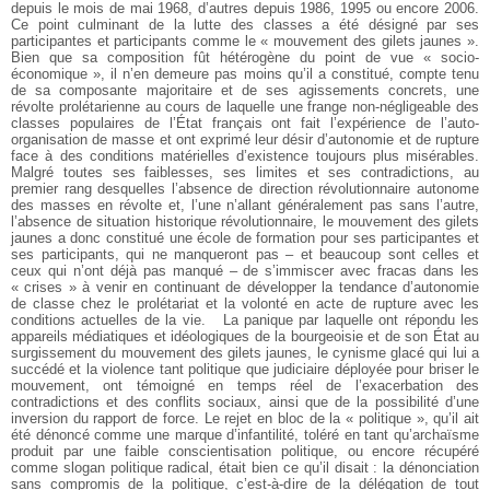
depuis le mois de mai 1968, d’autres depuis 1986, 1995 ou encore 2006.
Ce point culminant de la lutte des classes a été désigné par ses
participantes et participants comme le « mouvement des gilets jaunes ».
Bien que sa composition fût hétérogène du point de vue « socio-
économique », il n’en demeure pas moins qu’il a constitué, compte tenu
de sa composante majoritaire et de ses agissements concrets, une
révolte prolétarienne au cours de laquelle une frange non-négligeable des
classes populaires de l’État français ont fait l’expérience de l’auto-
organisation de masse et ont exprimé leur désir d’autonomie et de rupture
face à des conditions matérielles d’existence toujours plus misérables.
Malgré toutes ses faiblesses, ses limites et ses contradictions, au
premier rang desquelles l’absence de direction révolutionnaire autonome
des masses en révolte et, l’une n’allant généralement pas sans l’autre,
l’absence de situation historique révolutionnaire, le mouvement des gilets
jaunes a donc constitué une école de formation pour ses participantes et
ses participants, qui ne manqueront pas – et beaucoup sont celles et
ceux qui n’ont déjà pas manqué – de s’immiscer avec fracas dans les
« crises » à venir en continuant de développer la tendance d’autonomie
de classe chez le prolétariat et la volonté en acte de rupture avec les
conditions actuelles de la vie.
La panique par laquelle ont répondu les
appareils médiatiques et idéologiques de la bourgeoisie et de son État au
surgissement du mouvement des gilets jaunes, le cynisme glacé qui lui a
succédé et la violence tant politique que judiciaire déployée pour briser le
mouvement, ont témoigné en temps réel de l’exacerbation des
contradictions et des conflits sociaux, ainsi que de la possibilité d’une
inversion du rapport de force. Le rejet en bloc de la « politique », qu’il ait
été dénoncé comme une marque d’infantilité, toléré en tant qu’archaïsme
produit par une faible conscientisation politique, ou encore récupéré
comme slogan politique radical, était bien ce qu’il disait : la dénonciation
sans compromis de la politique, c’est-à-dire de la délégation de tout