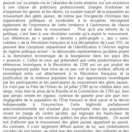
pouvoir sur sa propre vie et l’abandon de toute emprise sur son existence
à une classe de politiciens professionnels chargée d’ordonner et
d’organiser les gestes et les désirs. Le soutien massif de la population au
mouvement des gilets jaunes, de même que l’incapacité chronique des
organisations politiques et syndicales à le récupérer, témoignent
également de l’importance de cette tendance à l’autonomie de classe
exprimée par et dans le mouvement.
Plus qu’à une refonte de la
politique, c’est bien à une révolution sociale qu’a aspiré le mouvement.
Les références au « peuple » devenu « petit-peuple », aux « sans-
culottes » de la Révolution française et à la décapitation de Louis XVI, ne
peuvent être comprises séparément de l’identification à l’Ancien régime
du régime politique actuel – la démocratie représentative jacobine propre
à la domination économique de la bourgeoisie dans les pays dits
« avancés ». Celles et ceux qui prétendent que cette prédominance des
références historiques à la Révolution de 1789 est un pur produit de
l’enseignement public font mine de ne pas voir le lien évident, affiché et
revendiqué entre cet attachement à la Révolution française et la
justification de la violence populaire face aux oppresseurs revendiquée
par les participantes et les participants du mouvement des gilets jaunes.
Ce n’est pas la Fête de l’Union du 14 juillet 1790 qu’on célèbre dans ses
rangs, mais bien la prise de la Bastille et la Constitution de 1793 qui, bien
que jamais entrée en vigueur, continue de garantir pour une part non-
négligeable de la population de l’État français le droit sacré et le devoir
indispensable à l’insurrection. Cette légitimité parfaitement
anticonstitutionnelle est d’autant plus importante chez les populations
vivant en marge du centre jacobin, qui regroupe les hauts-lieux de
décision politique et les services publics les plus développés.
On aurait
tort d’affirmer que le mouvement des gilets jaunes appartient au passé.
Au contraire, il s’est largement diffusé autour de lui, aux mobilisations
sociales de son temps, au point que des journalistes, des militants et des