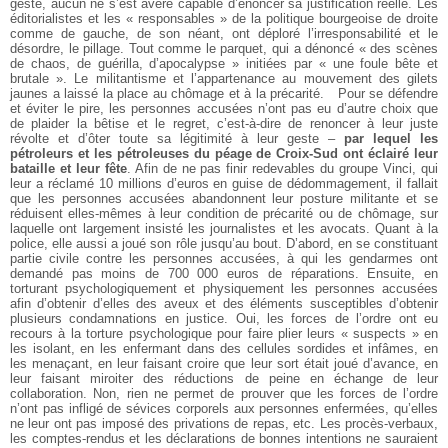
geste, aucun ne s’est avéré capable d’énoncer sa justification réelle. Les
éditorialistes et les « responsables » de la politique bourgeoise de droite
comme de gauche, de son néant, ont déploré l’irresponsabilité et le
désordre, le pillage. Tout comme le parquet, qui a dénoncé « des scènes
de chaos, de guérilla, d’apocalypse » initiées par « une foule bête et
brutale ». Le militantisme et l’appartenance au mouvement des gilets
jaunes a laissé la place au chômage et à la précarité.
Pour se défendre
et éviter le pire, les personnes accusées n’ont pas eu d’autre choix que
de plaider la bêtise et le regret, c’est-à-dire de renoncer à leur juste
révolte et d’ôter toute sa légitimité à leur geste –
par lequel les
pétroleurs et les pétroleuses du péage de Croix-Sud ont éclairé leur
bataille et leur fête
. Afin de ne pas finir redevables du groupe Vinci, qui
leur a réclamé 10 millions d’euros en guise de dédommagement, il fallait
que les personnes accusées abandonnent leur posture militante et se
réduisent elles-mêmes à leur condition de précarité ou de chômage, sur
laquelle ont largement insisté les journalistes et les avocats. Quant à la
police, elle aussi a joué son rôle jusqu’au bout. D’abord, en se constituant
partie civile contre les personnes accusées, à qui les gendarmes ont
demandé pas moins de 700 000 euros de réparations. Ensuite, en
torturant psychologiquement et physiquement les personnes accusées
afin d’obtenir d’elles des aveux et des éléments susceptibles d’obtenir
plusieurs condamnations en justice. Oui, les forces de l’ordre ont eu
recours à la torture psychologique pour faire plier leurs « suspects » en
les isolant, en les enfermant dans des cellules sordides et infâmes, en
les menaçant, en leur faisant croire que leur sort était joué d’avance, en
leur faisant miroiter des réductions de peine en échange de leur
collaboration. Non, rien ne permet de prouver que les forces de l’ordre
n’ont pas infligé de sévices corporels aux personnes enfermées, qu’elles
ne leur ont pas imposé des privations de repas, etc. Les procès-verbaux,
les comptes-rendus et les déclarations de bonnes intentions ne sauraient