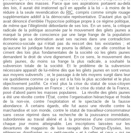
gouvernance des masses. Parce que ses aspirations portaient au-delà
des lois, il aurait été irrationnel qu’il en appelle à la loi – à moins de le
réduire à la seule revendication du
RIC
, compris comme simple rouage
supplémentaire additif à la démocratie représentative. D’autant plus qu’il
avait dénoncé d’emblée l’hypocrisie politique propre à ce régime politique,
de même que l’illégitimité débordante de ses lois. En un sens, la critique
radicale de la politique assumée par le mouvement des gilets jaunes a
marqué la prise de conscience par une large frange de la population
dominée que sa domination avait ses racines dans une contradiction
économico-sociale qui n’était pas du ressort des lois existantes ; et
qu’aucune loi juridique future ne pourra la défaire, car elle constitue le
ciment des lois plus fondamentales de la société où les gilets jaunes
demandent le droit de vivre dignement. En ce sens, le mouvement des
gilets jaunes, du moins sa frange la plus radicale, a souhaité la
subversion totale de la société. Et le problème de la subversion
nécessaire apparaît de lui-même dès que les gilets jaunes en sont venus
aux moyens subversifs ; or, le passage à de tels moyens surgit dans leur
vie quotidienne comme ce qui y est à la fois le plus accidentel et le plus
objectivement justifié. Ce n’est plus la crise du statut de sous-citoyen
des masses populaires en France ; c’est la crise du statut de la France,
posé d’abord parmi les masses populaires.
La révolte des gilets jaunes
a été une révolte contre l’État, contre l’organisation hiérarchique et froide
de la non-vie, contre l’exploitation et le spectacle de la fausse
abondance. À certains égards, elle fut aussi une révolte contre la
marchandise et son monde, contre le statut de travailleur-consommateur
sans cesse réprimé dans sa recherche de la jouissance immédiate,
subordonnée au travail aliéné et à la promesse d’une consommation
chaque jour moins atteignable. Les inscriptions laissées sur les
devantures de magasins de luxe ravagés des Champs-Élysées, les
références dignifiantes au « petit-peuple » et à celles et ceux « qui ne