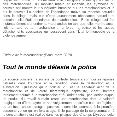
respectée comme un fétiche admirable. Les gilets jaunes qui ont détruit
des marchandises, du mobilier urbain et incendié les symboles du
pouvoir, ont montré leur supériorité humaine sur les marchandises et le
sur le pouvoir. La société de l’abondance trouve sa réponse naturelle
dans le pillage, mais elle n’était aucunement abondance naturelle et
humaine, elle était abondance de marchandises. Et le pillage, qui fait
instantanément s’effondrer la marchandise en tant que telle, montre aussi
l’ultima ratio de la marchandise : la force, la police et les autres
détachements spécialisés qui possèdent dans l’État le monopole de la
violence armée.
Critique de la marchandise (Paris, mars 2019)
Tout le monde déteste la police
La société policière, la société de contrôle, trouve à son tour sa réponse
naturelle dans l’outrage et la rébellion, dans la destruction et la
subversion. Qu’est-ce qu’un policier ? C’est le serviteur actif de la
marchandise et de l’ordre hiérarchique capitaliste, c’est l’homme
totalement soumis à la marchandise et à l’ordre social, par l’action duquel
tel produit du travail humain reste une marchandise dont la volonté
magique est d’être payée, et non vulgairement ce qu’elle est : un frigidaire
ou un fusil, chose aveugle, passive, insensible, soumise à la première
personne venue qui en fera usage. Si le passage de la consommation à
la consumation s’est réalisé dans les pillages des Champs-Élysées, celui