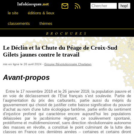
le site
éditions & lieux
classements
thèmes
BROCHURES
Le Déclin et la Chute du Péage de Croix-Sud
Gilets jaunes contre le travail
mis en ligne le 26 avril 2024 -
Groupe Révolutionnaire Charlatan
Avant-propos
Entre le 17 novembre 2018 et le 26 janvier 2019, la population pauvre et
en voie de déclassement de l’État français s’est soulevée. Partie de
l’augmentation du prix des carburants, partie aussi du mépris du
gouvernement qui choisit de justifier cette baisse significative du pouvoir
d’achat au nom d’une lutte écologique fantôme, partie enfin du sentiment
d’injustice profond qui caractérise encore aujourd’hui les populations
délaissées par le jacobinisme régnant, ce soulèvement spontané,
protéiforme et multidimensionnel, sans direction révolutionnaire autonome
des masses en révolte, a constitué le point culminant de la lutte des
classes en France ces dernières années – certaines et certains diront