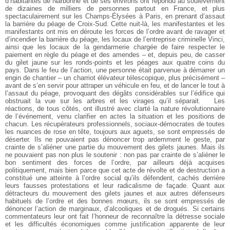
d’habitantes de Narbonne et de ses environs ont répondu au soulèvement
de dizaines de milliers de personnes partout en France, et plus
spectaculairement sur les Champs-Élysées à Paris, en prenant d’assaut
la barrière du péage de Croix-Sud. Cette nuit-là, les manifestantes et les
manifestants ont mis en déroute les forces de l’ordre avant de ravager et
d’incendier la barrière du péage, les locaux de l’entreprise criminelle Vinci,
ainsi que les locaux de la gendarmerie chargée de faire respecter le
paiement en règle du péage et des amendes – et, depuis peu, de casser
du gilet jaune sur les ronds-points et les péages aux quatre coins du
pays. Dans le feu de l’action, une personne était parvenue à démarrer un
engin de chantier – un charriot élévateur télescopique, plus précisément –
avant de s’en servir pour attraper un véhicule en feu, et de lancer le tout à
l’assaut du péage, provoquant des dégâts considérables sur l’édifice qui
obstruait la vue sur les arbres et les virages qu’il séparait.
Les
réactions, de tous côtés, ont illustré avec clarté la nature révolutionnaire
de l’événement, venu clarifier en actes la situation et les positions de
chacun. Les récupérateurs professionnels, sociaux-démocrates de toutes
les nuances de rose en tête, toujours aux aguets, se sont empressés de
déserter. Ils ne pouvaient pas dénoncer trop ardemment le geste, par
crainte de s’aliéner une partie du mouvement des gilets jaunes. Mais ils
ne pouvaient pas non plus le soutenir : non pas par crainte de s’aliéner le
bon sentiment des forces de l’ordre, par ailleurs déjà acquises
politiquement, mais bien parce que cet acte de révolte et de destruction a
constitué une atteinte à l’ordre social qu’ils défendent, cachés derrière
leurs fausses protestations et leur radicalisme de façade. Quant aux
détracteurs du mouvement des gilets jaunes et aux autres défenseurs
habituels de l’ordre et des bonnes mœurs, ils se sont empressés de
dénoncer l’action de marginaux, d’alcooliques et de drogués. Si certains
commentateurs leur ont fait l’honneur de reconnaître la détresse sociale
et les difficultés économiques comme justification apparente de leur