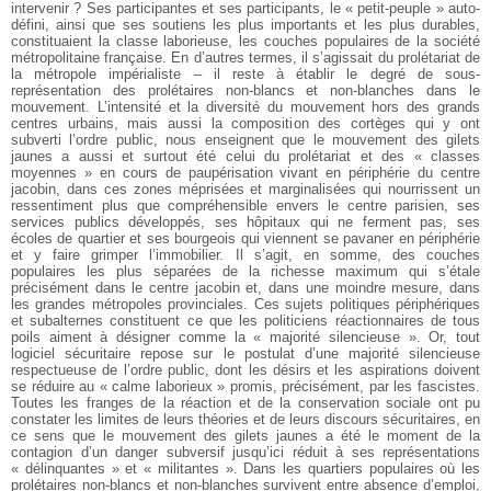
intervenir ? Ses participantes et ses participants, le « petit-peuple » auto-
défini, ainsi que ses soutiens les plus importants et les plus durables,
constituaient la classe laborieuse, les couches populaires de la société
métropolitaine française. En d’autres termes, il s’agissait du prolétariat de
la métropole impérialiste – il reste à établir le degré de sous-
représentation des prolétaires non-blancs et non-blanches dans le
mouvement. L’intensité et la diversité du mouvement hors des grands
centres urbains, mais aussi la composition des cortèges qui y ont
subverti l’ordre public, nous enseignent que le mouvement des gilets
jaunes a aussi et surtout été celui du prolétariat et des « classes
moyennes » en cours de paupérisation vivant en périphérie du centre
jacobin, dans ces zones méprisées et marginalisées qui nourrissent un
ressentiment plus que compréhensible envers le centre parisien, ses
services publics développés, ses hôpitaux qui ne ferment pas, ses
écoles de quartier et ses bourgeois qui viennent se pavaner en périphérie
et y faire grimper l’immobilier. Il s’agit, en somme, des couches
populaires les plus séparées de la richesse maximum qui s’étale
précisément dans le centre jacobin et, dans une moindre mesure, dans
les grandes métropoles provinciales. Ces sujets politiques périphériques
et subalternes constituent ce que les politiciens réactionnaires de tous
poils aiment à désigner comme la « majorité silencieuse ». Or, tout
logiciel sécuritaire repose sur le postulat d’une majorité silencieuse
respectueuse de l’ordre public, dont les désirs et les aspirations doivent
se réduire au « calme laborieux » promis, précisément, par les fascistes.
Toutes les franges de la réaction et de la conservation sociale ont pu
constater les limites de leurs théories et de leurs discours sécuritaires, en
ce sens que le mouvement des gilets jaunes a été le moment de la
contagion d’un danger subversif jusqu’ici réduit à ses représentations
« délinquantes » et « militantes ». Dans les quartiers populaires où les
prolétaires non-blancs et non-blanches survivent entre absence d’emploi,