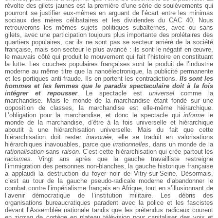
révolte des gilets jaunes est la première d’une série de soulèvements qui
pourront se justifier eux-mêmes en arguant de l’écart entre les minimas
sociaux des mères célibataires et les dividendes du CAC 40. Nous
retrouverons les mêmes sujets politiques subalternes, avec ou sans
gilets, avec une participation toujours plus importante des prolétaires des
quartiers populaires, car ils ne sont pas se secteur arriéré de la société
française, mais son secteur le plus avancé : ils sont le négatif en œuvre,
le mauvais côté qui produit le mouvement qui fait l’histoire en constituant
la lutte. Les couches populaires françaises sont le produit de l’industrie
moderne au même titre que la nanoélectronique, la publicité permanente
et les portiques anti-fraude. Ils en portent les contradictions.
Ils sont les
hommes et les femmes que le paradis spectaculaire doit à la fois
intégrer et repousser
. Le spectacle est
universel
comme la
marchandise. Mais le monde de la marchandise étant fondé sur une
opposition de classes, la marchandise est elle-même hiérarchique.
L’obligation pour la marchandise, et donc le spectacle qui
informe
le
monde de la marchandise, d’être à la fois universelle et hiérarchique
aboutit à une hiérarchisation universelle. Mais du fait que cette
hiérarchisation doit rester
inavouée
, elle se traduit en valorisations
hiérarchiques inavouables, parce que
irrationnelles
, dans un monde de la
rationalisation
sans
raison
. C’est cette hiérarchisation qui crée partout les
racismes
. Vingt ans après que la gauche travailliste restreigne
l’immigration des personnes non-blanches, la gauche historique française
a applaudi la destruction du foyer noir de Vitry-sur-Seine. Désormais,
c’est au tour de la gauche pseudo-radicale moderne d’abandonner le
combat contre l’impérialisme français en Afrique, tout en s’illusionnant de
l’avenir démocratique de l’institution militaire. Les débris des
organisations bureaucratiques paradent avec la police et les fascistes
devant l’Assemblée nationale tandis que les prétendus radicaux courent
en zigzag de cortège en plateau télévision pour capitaliser des voix et