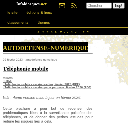
le site
éditions & lieux
classements
thèmes
AUTEUR·ICE·XS
autodefense-numerique
26 février 2023 -
autodefense-numerique
Téléphonie mobile
formats:
· HTML
· Téléphonie mobile - version cahier, février 2026 (PDF)
· Téléphonie mobile - version page par page, février 2026 (PDF)
Edit : 4ème version mise à jour en février 2026.
Cette brochure a pour but de recenser des
problématiques liées à la surveillance policière des
téléphones, et de donner des petites astuces pour
réduire les risques liés à cela.