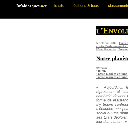
le site
éditions & lieux
classement
l’Envol
5 octobre 2009 -
Comité
contre l’enfermement et 
l’Envolée radio
,
Secour
Notre planèt
formats:
· HTML
· notre planète est un
· notre planète est un
«
Aujourd’hui, l
répression et con
carcérale devient
forme de résistan
s’y trouve confron
s’ébauche une per
social ou une simp
ses États déploien
leur domination.
»