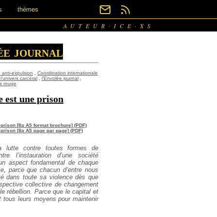
s
thèmes
AUTEUR·ICE·XS
ée journal
 anti-expulsion
,
Coordination internationale
l’univers carcéral
,
l’Envolée journal
,
s rouge
e est une prison
e prison [8p A5 format brochure] (PDF)
e prison [8p A5 page par page] (PDF)
a lutte contre toutes formes de
tre l’instauration d’une société
 un aspect fondamental de chaque
ce, parce que chacun d’entre nous
té dans toute sa violence dès que
spective collective de changement
le rébellion. Parce que
le capital et
t tous leurs moyens pour maintenir