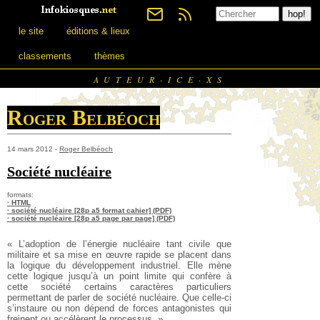
le site
éditions & lieux
classements
thèmes
AUTEUR·ICE·XS
Roger Belbéoch
14 mars 2012 -
Roger Belbéoch
Société nucléaire
formats:
· HTML
· société nucléaire [28p a5 format cahier] (PDF)
· société nucléaire [28p a5 page par page] (PDF)
« L’adoption de l’énergie nucléaire tant civile que
militaire et sa mise en œuvre rapide se placent dans
la logique du développement industriel. Elle mène
cette logique jusqu’à un point limite qui confère à
cette société certains caractères particuliers
permettant de parler de société nucléaire. Que celle-ci
s’instaure ou non dépend de forces antagonistes qui
freinent ou accélèrent le processus. »