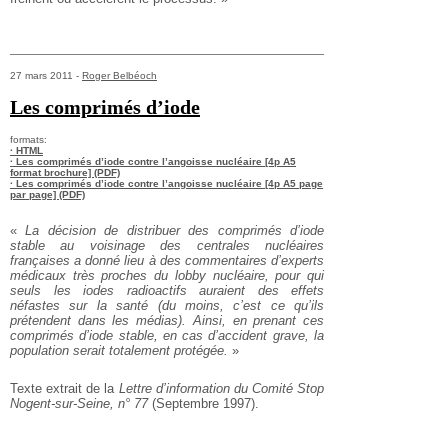
27 mars 2011 -
Roger Belbéoch
Les comprimés d’iode
formats:
· HTML
· Les comprimés d’iode contre l’angoisse nucléaire [4p A5
format brochure] (PDF)
· Les comprimés d’iode contre l’angoisse nucléaire [4p A5 page
par page] (PDF)
«
La décision de distribuer des comprimés d’iode
stable au voisinage des centrales nucléaires
françaises a donné lieu à des commentaires d’experts
médicaux très proches du lobby nucléaire, pour qui
seuls les iodes radioactifs auraient des effets
néfastes sur la santé (du moins, c’est ce qu’ils
prétendent dans les médias). Ainsi, en prenant ces
comprimés d’iode stable, en cas d’accident grave, la
population serait totalement protégée.
»
Texte extrait de la
Lettre d’information du Comité Stop
Nogent-sur-Seine, n° 77
(Septembre 1997).