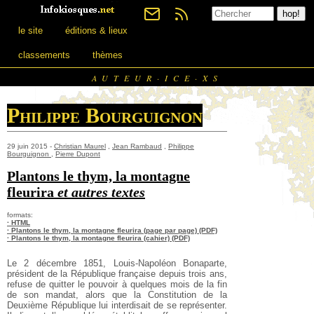
le site
éditions & lieux
classements
thèmes
AUTEUR·ICE·XS
Philippe Bourguignon
29 juin 2015 -
Christian Maurel
,
Jean Rambaud
,
Philippe
Bourguignon
,
Pierre Dupont
Plantons le thym, la montagne
fleurira
et autres textes
formats:
· HTML
· Plantons le thym, la montagne fleurira (page par page) (PDF)
· Plantons le thym, la montagne fleurira (cahier) (PDF)
Le 2 décembre 1851, Louis-Napoléon Bonaparte,
président de la République française depuis trois ans,
refuse de quitter le pouvoir à quelques mois de la fin
de son mandat, alors que la Constitution de la
Deuxième République lui interdisait de se représenter.