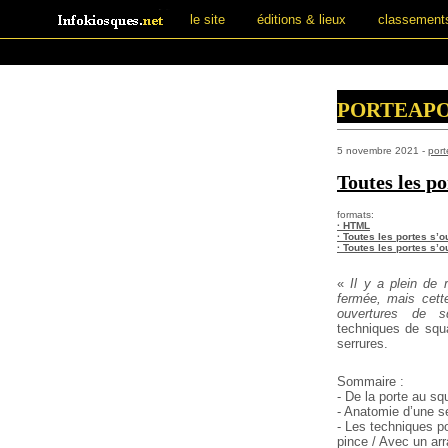
le site
éditions & lieux
classement
porteapo
5 novembre 2021 -
port
Toutes les po
formats:
· HTML
· Toutes les portes s’
· Toutes les portes s’o
«
Il y a plein de 
fermée, mais cett
ouvertures de s
techniques de squa
serrures.
Sommaire :
- De la porte au sq
- Anatomie d’une s
- Les techniques po
pince / Avec un ar