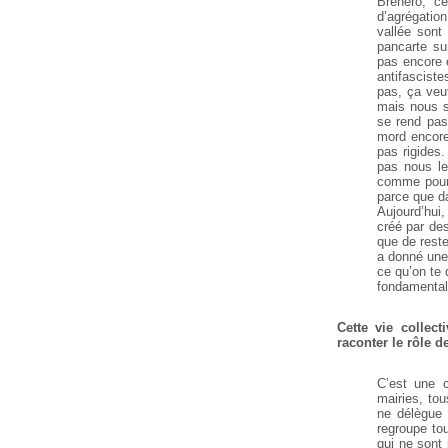
Brenero, c
d’agrégatio
vallée sont
pancarte sur
pas encore 
antifascist
pas, ça veu
mais nous so
se rend pas
mord encore 
pas rigides.
pas nous le
comme pour 
parce que d
Aujourd’hui
créé par des
que de reste
a donné une 
ce qu’on te 
fondamental
Cette vie collec
raconter le rôle 
C’est une 
mairies, tou
ne délègue 
regroupe to
qui ne sont 