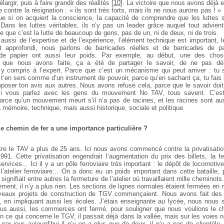
élargir, puis à faire grandir des réalités
[
10
]
. La victoire que nous avons déjà e
ire contre la résignation : « ils sont très forts, mais ils ne nous aurons pas ! »
que si on acquiert la conscience, la capacité de comprendre que les luttes s
 Dans les luttes véritables, ils n’y pas un leader grâce auquel tout advient
 que c’est la lutte de beaucoup de gens, pas de un, ni de deux, ni de trois.
 aussi de l’expertise et de l’expérience, l’élément technique est important, l
et approfondi, nous parlons de barricades réelles et de barricades de pa
 de papier ont aussi leur poids. Par exemple, au début, une des chos
s que nous avons faite, ça a été de partager le savoir, de ne pas dél
 y compris à l’expert. Parce que c’est un mécanisme qui peut arriver : tu 
 t’en sers comme d’un instrument de pouvoir, parce qu’en sachant ça, tu fais l
poser ton avis aux autres. Nous avons refusé cela, parce que le savoir doit
 si vous parlez avec les gens du mouvement No TAV, tous savent. C’es
arce qu’un mouvement meurt s’il n’a pas de racines, et les racines sont aus
a mémoire, technique, mais aussi historique, sociale et politique.
le chemin de fer a une importance particulière ?
ntre le TAV a plus de 25 ans. Ici nous avons commencé contre la privatisati
991. Cette privatisation engendrait l’augmentation du prix des billets, la 
ervices... Ici il y a un pôle ferroviaire très important : le dépôt de locomotive
l’atelier ferroviaire... On a donc eu un poids important dans cette bataille,
 signifiait entre autres la fermeture de l’atelier où travaillaient mille cheminots
ment, il n’y a plus rien. Les sections de lignes normales étaient fermées e
eaux projets de construction de TGV commençaient. Nous avons fait des
 en impliquant aussi les écoles. J’étais enseignante au lycée, nous nou
us aussi, les commerces ont fermé, pour souligner que nous voulions le c
n ce qui concerne le TGV, il passait déjà dans la vallée, mais sur les voies n
 par jour, aujourd’hui il n’y en a plus que de deux, il n’y a pas de clientèl