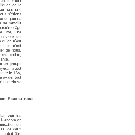
é un moment
liques de la
 son cou une
nous n’étions
pe de jeunes
 se ramollit
roisième âge
 lutte, il ne
un vieux qui
e qu’on n’est
eux, ce n’est
uer de nous,
r sympathie,
ante.
ar un groupe
oyeux, plutôt
ontre le TAV,
à avaler tout
été une chose
per. Peux-tu nous
it voir les
 Là encore on
nisation qui
ussi de ceux
 ça doit être