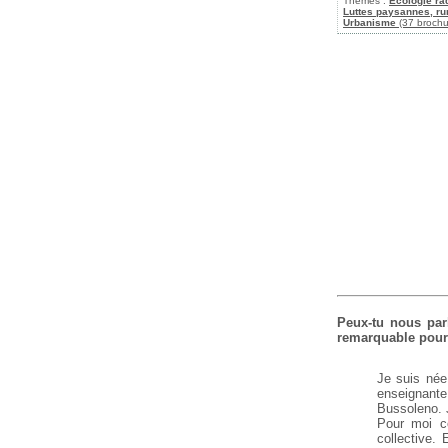
Thèmes :
Ecologie ra
Luttes paysannes, rur
Urbanisme
(37 brochu
Peux-tu nous parl
remarquable pour 
Je suis née 
enseignante,
Bussoleno. J
Pour moi ce
collective.