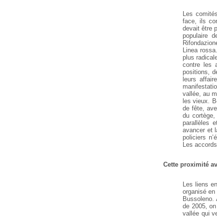
Les comités
face, ils c
devait être 
populaire 
Rifondazio
Linea rossa
plus radical
contre les 
positions, d
leurs affai
manifestati
vallée, au m
les vieux. B
de fête, av
du cortège,
parallèles 
avancer et 
policiers n’
Les accords 
Cette proximité av
Les liens e
organisé en 
Bussoleno. A
de 2005, on 
vallée qui v