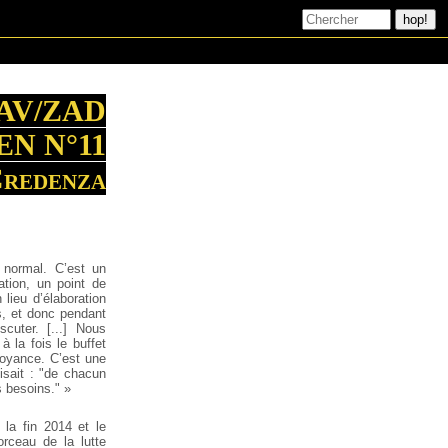
AV/ZAD
N N°11
Credenza
 normal. C’est un
ation, un point de
 lieu d’élaboration
s, et donc pendant
cuter. [...] Nous
à la fois le buffet
royance. C’est une
isait : "de chacun
s besoins." »
e la fin 2014 et le
rceau de la lutte