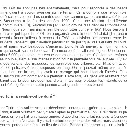
 No TAV ne sont pas nés abstraitement, mais pour répondre à des besoi
ommençaient à vouloir avancer sur le terrain. On a compris que le contrôle d
porté collectivement. Les comités sont nés comme ça. Le premier a été le co
de Bussoleno à la fin des années 1990. C’est une réunion de différent
ne communista
[
13
]
, Askatasuna
[
14
]
, et un groupe dissident de Rifondazione :
. Nous nous sommes mis ensemble pour lutter contre le TAV. Nous tenions la
e, la plus politique. En 2001, on a organisé, avec le comité Habitat
[
15
]
, une 
accords franco-italiens à propos du TAV. La division s’estompait entre les
es gens venaient, qui n’avaient jamais fait de politique, qui s’étaient toujou
res et parmi eux beaucoup d’anciens. Donc le 29 janvier, à Turin, on a 
on qui devait se rendre devant l’immeuble où ils allaient signer. Une bonne 
oins 5 000 personnes, est venue contester la signature. C’étaient les enfant
eaucoup allaient à une manifestation pour la première fois de leur vie. Il y av
ec des ballons, des masques, les bannières des villages, etc. Mais en face, 
 2 000 policiers étaient disposés en rang. On ne pouvait même pas accé
et, au bout de la rue, il y avait un barrage qui nous bloquait l’accès. On
là, les coups ont commencé à pleuvoir. Cette fois, les gens ont vraiment com
étaient pas là pour protéger nos droits, mais pour protéger les intérêts de 
ont été signés, mais cette journée a fait grandir le mouvement.
ec Turin a semble-t-il perduré ?
ntre Turin et la vallée se sont développés notamment grâce aux campings, le
1999, il était vraiment petit, c’était après le premier mai, on l’a fait dans un pr
près on en a fait un chaque année. D’abord on les a fait ici, puis à Condove
les a faits à Venaus. Il y avait surtout des jeunes des villes, mais aussi d
enaient parce que c’était un lieu de débat. Pendant les campings, on faisait