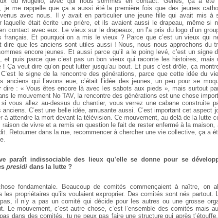
eux du Mugello, avec qui nous sommes en contact. Gênes, ça a ét
n, je me rappelle que ça a aussi été la première fois que des jeunes catho
 venus avec nous. Il y avait en particulier une jeune fille qui avait mis à
 laquelle était écrite une prière, et ils avaient aussi le drapeau, même si 
en contact avec eux. Le vieux sur le drapeaux, on l’a pris du logo d’un grou
es français. Et pourquoi on a mis le vieux ? Parce que c’est un vieux qui ne
t dire que les anciens sont utiles aussi ! Nous, nous nous approchons du t
mmes encore jeunes. Et aussi parce qu’il a le poing levé, c’est un signe de
, et puis parce que c’est pas un bon vieux qui raconte les histoires, mais 
! Ça veut dire qu’on peut lutter jusqu’au bout. Et puis c’est drôle, ça montr
 C’est le signe de la rencontre des générations, parce que cette idée du vi
s anciens qui l’avons eue, c’était l’idée des jeunes, un peu pour se moq
dire : « Vous êtes encore là avec les sabots aux pieds », mais surtout pa
ans le mouvement No TAV, la rencontre des générations est une chose import
, si vous allez au-dessus du chantier, vous verrez une cabane construite p
 anciens. C’est une belle idée, amusante aussi. C’est important cet aspect j
r à attendre la mort devant la télévision. Ce mouvement, au-delà de la lutte c
raison de vivre et a remis en question le fait de rester enfermé à la maison, 
dit. Retourner dans la rue, recommencer à chercher une vie collective, ça a 
e.
tive paraît indissociable des lieux qu’elle se donne pour se dévelop
des
presidi
dans la lutte ?
chose fondamentale. Beaucoup de comités commençaient à naître, on alla
s les propriétaires qu’ils voulaient exproprier. Des comités sont nés partout.
pas, il n’y a pas un comité qui décide pour les autres ou une grosse orga
ut. Le mouvement, c’est autre chose, c’est l’ensemble des comités mais a
pas dans des comités, tu ne peux pas faire une structure qui après t’étouffe,