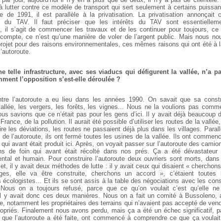
lutter contre ce modèle de transport qui sert seulement à certains puissant
 de 1991, il est parallèle à la privatisation. La privatisation annonçait c
on du TAV. Il faut préciser que les intérêts du TAV sont essentiellem
n, il s’agit de commencer les travaux et de les continuer pour toujours, ce 
i compte, ce n’est qu’une manière de voler de l’argent public. Mais nous n
projet pour des raisons environnementales, ces mêmes raisons qui ont été à l
l’autoroute.
 telle infrastructure, avec ses viaducs qui défigurent la vallée, n’a p
ment l’opposition s’est-elle déroulée ?
ntre l’autoroute a eu lieu dans les années 1990. On savait que sa constru
 vallée, les vergers, les forêts, les vignes... Nous ne la voulions pas com
ous savions que ce n’était pas pour les gens d’ici. Il y avait déjà beaucoup d
 France, de la pollution. Il aurait été possible d’utiliser les routes de la vallée
ire les déviations, les routes ne passaient déjà plus dans les villages. Paral
 de l’autoroute, ils ont fermé toutes les usines de la vallée. Ils ont commen
e qui avant était produit ici. Après, on voyait passer sur l’autoroute des cami
ns de foin qui avant était récolté dans nos prés. Ça a été dévastateur
ntal et humain. Pour construire l’autoroute deux ouvriers sont morts, dans 
et, il y avait deux méthodes de lutte : il y avait ceux qui disaient « cherchon
es, elle va être construite, cherchons un accord », c’étaient toutes 
 écologistes... Et ils se sont assis à la table des négociations avec les con
. Nous on a toujours refusé, parce que ce qu’on voulait c’est qu’elle ne
 Il y avait donc ces deux manières. Nous on a fait un comité à Bussoleno,
age, notamment les propriétaires des terrains qui n’avaient pas accepté de vend
ropriés. Finalement nous avons perdu, mais ça a été un échec significatif, p
 que l’autoroute a été faite, ont commencé à comprendre ce que ça voulait 