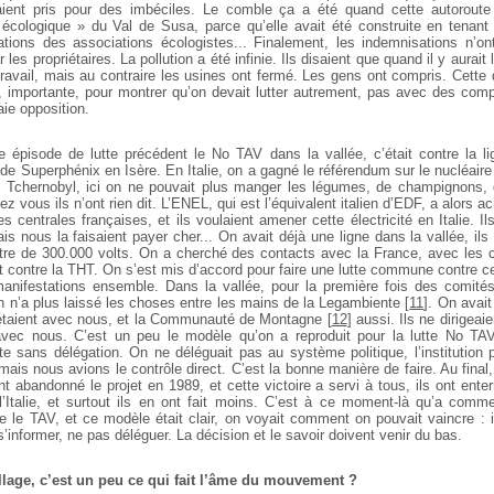
taient pris pour des imbéciles. Le comble ça a été quand cette autoroute
 écologique » du Val de Susa, parce qu’elle avait été construite en tenan
ions des associations écologistes... Finalement, les indemnisations n’on
les propriétaires. La pollution a été infinie. Ils disaient que quand il y aurait l
travail, mais au contraire les usines ont fermé. Les gens ont compris. Cette 
ve, importante, pour montrer qu’on devait lutter autrement, pas avec des com
ie opposition.
 épisode de lutte précédent le No TAV dans la vallée, c’était contre la l
 de Superphénix en Isère. En Italie, on a gagné le référendum sur le nucléair
eu Tchernobyl, ici on ne pouvait plus manger les légumes, de champignons, de
ez vous ils n’ont rien dit. L’ENEL, qui est l’équivalent italien d’EDF, a alors ac
s centrales françaises, et ils voulaient amener cette électricité en Italie. Il
is nous la faisaient payer cher... On avait déjà une ligne dans la vallée, ils
utre de 300.000 volts. On a cherché des contacts avec la France, avec les c
t contre la THT. On s’est mis d’accord pour faire une lutte commune contre ce
manifestations ensemble.
Dans la vallée, pour la première fois des comit
n n’a plus laissé les choses entre les mains de la Legambiente
[
11
]
. On avait
 étaient avec nous, et la Communauté de Montagne
[
12
]
aussi. Ils ne dirigeai
 avec nous. C’est un peu le modèle qu’on a reproduit pour la lutte No TAV 
te sans délégation. On ne déléguait pas au système politique, l’institution 
ais nous avions le contrôle direct. C’est la bonne manière de faire. Au fina
nt abandonné le projet en 1989, et cette victoire a servi à tous, ils ont enter
’Italie, et surtout ils en ont fait moins.
C’est à ce moment-là qu’a commen
e le TAV, et ce modèle était clair, on voyait comment on pouvait vaincre : 
’informer, ne pas déléguer. La décision et le savoir doivent venir du bas.
llage, c’est un peu ce qui fait l’âme du mouvement ?