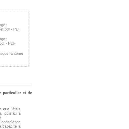
age :
ret.pdf - PDF
age :
.pdf - PDF
osque fantôme
 particulier et de
e que j’étais
a, puis ici à
0.
e conscience
a capacité à