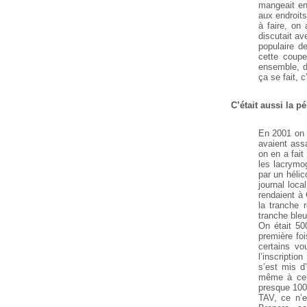
mangeait en
aux endroit
à faire, on 
discutait av
populaire d
cette coupe
ensemble, d’
ça se fait, 
C’était aussi la 
En 2001 on 
avaient assa
on en a fait
les lacrymog
par un hélic
journal local,
rendaient à 
la tranche 
tranche bleu
On était 50
première foi
certains vou
l’inscriptio
s’est mis d
même à ceux
presque 100 
TAV, ce n’e