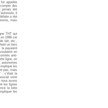
 fut appelée
t compte des
t jamais été
’autoroute, il
défaite a été
promis, mais
igne THT qui
e en 1986 car
 lait, etc.,
heté un tiers
s la payaient
 voulaient en
omités anti-
tte ligne, on
és autonomes
 impliqué les
ent pas, mais
: c’était la
pouvait venir
l, nous avons
ré les lignes
cé la lutte
impliquer les