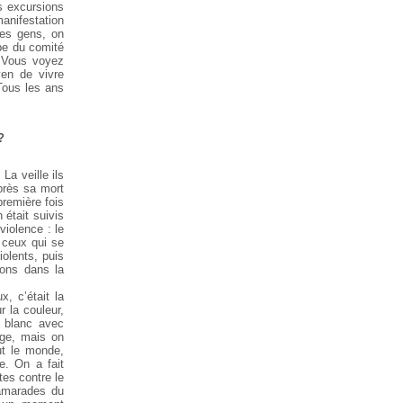
s excursions
anifestation
 les gens, on
ipe du comité
 Vous voyez
yen de vivre
 Tous les ans
?
a veille ils
après sa mort
première fois
 était suivis
violence : le
e ceux qui se
iolents, puis
ions dans la
, c’était la
r la couleur,
re blanc avec
ouge, mais on
ut le monde,
e. On a fait
tes contre le
camarades du