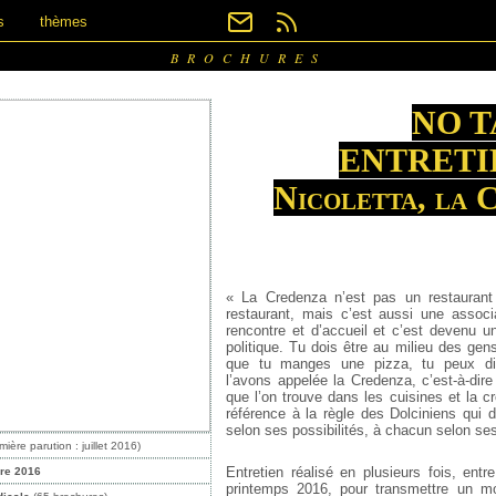
s
thèmes
BROCHURES
NO T
ENTRETIE
Nicoletta, la 
« La Credenza n’est pas un restaurant
restaurant, mais c’est aussi une associ
rencontre et d’accueil et c’est devenu un
politique. Tu dois être au milieu des gen
que tu manges une pizza, tu peux dis
l’avons appelée la Credenza, c’est-à-dire 
que l’on trouve dans les cuisines et la c
référence à la règle des Dolciniens qui d
selon ses possibilités, à chacun selon se
mière parution : juillet 2016)
Entretien réalisé en plusieurs fois, entr
bre 2016
printemps 2016, pour transmettre un mo