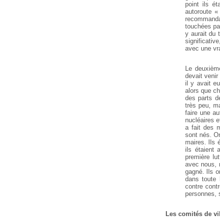
point ils é
autoroute «
recommandat
touchées par 
y aurait du 
significati
avec une vra
Le deuxième
devait venir
il y avait 
alors que ch
des parts de
très peu, ma
faire une a
nucléaires e
a fait des 
sont nés. O
maires. Ils
ils étaient
première lut
avec nous, m
gagné. Ils o
dans toute l
contre contr
personnes, s
Les comités de vi