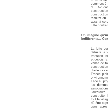
commencé à 
du TAV date
constructi
constructio
résultat qu
aussi à ce 
lutte contre 
On imagine qu’une
indifférents… Com
La lutte co
détruire la
transport, n
et depuis la
venait de fa
construction
d’ailleurs c
France plei
environneme
Face au proj
les dommag
associations
l’autoroute
construite.
tout le vill
dû être exp
gens, après