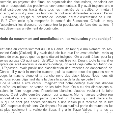
semble, on projetait des films, on organisait des discussions, on faisait de
s où on suspectait des problèmes environnementaux. Il y avait toujours une m
allait distribuer des tracts dans tous les marchés de la vallée, on invitait
ec eux, et puis il y avait les tournois de foot avec différentes équipes : l’équ
e Bussoleno, l’équipe du
presidio
de Borgone, ceux d’Askatasuna de Turin.
-là ? C’est celle qu’a remportée le comité de Bussoleno. C’était un mo
approfondir les discours, de rencontrer la population, de faire des actions.
c’est désormais un élément de continuité.
période du mouvement anti-mondialisation, les valsusains y ont participé 
est allés au contre-sommet du G8 à Gênes, en tant que mouvement No TAV. L
ssiné Carlo [Giuliani]. Il y avait déjà six bus que l’on avait affrétés, mais 
 trois de plus, parce que les gens étaient indignés. On a senti là-bas pour la 
ènes au gaz CS qu’à partir de 2010 ils ont tirés ici. Durant toute la manif on
optère qui était au-dessus de notre cortège, on avait déjà cette réputation de 
 l’
Espresso
, avait publié une classification des tranches de dangerosité d
Gênes : il y avait la tranche blanche, puis la tranche rose des groupes non-v
rouge, la tranche bleue et la tranche noire des black blocs. Nous nous ét
e, nous étions déjà haut dans la classification de la dangerosité !
0 de la vallée à être venus. Imaginez tout notre cortège avec nos drapeaux
s qu’on les utilisait, on venait de les faire faire. On a eu des discussions su
laient le faire rouge avec l’inscription blanche, d’autres voulaient le fai
n rouge. C’est cette dernière version qui a gagné. Moi je l’aurais préféré r
’accord et on a eu raison, parce que c’est un drapeau qui peut plaire à to
 qui ne sont pas encore sensibles à une vision plus radicale de la lutt
000 drapeaux depuis lors. Ce drapeau fait aujourd’hui partie de toutes les lut
st plus seulement la vallée de Susa, il y a le Terzo Valico, il y a les 