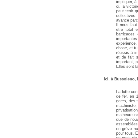
impliquer, à 
ci, la victo
peut tenir 
collectives.
avance parce
Il nous faut
être total 
barricades
importante
expérience,
chose, et tu
réussis à im
et de fait
important, p
Elles sont l
Ici, à Bussoleno, 
La lutte co
de fer, en 1
gares, des s
machiniste, 
privatisation
malheureuse
que de nouv
assemblées,
en grève no
pour tous. E
en avait six