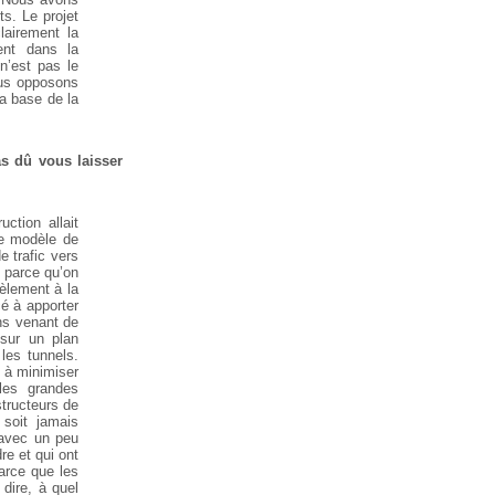
s. Le projet
lairement la
ent dans la
n’est pas le
ous opposons
a base de la
as dû vous laisser
ction allait
me modèle de
e trafic vers
, parce qu’on
lèlement à la
cé à apporter
ons venant de
 sur un plan
les tunnels.
s à minimiser
les grandes
structeurs de
 soit jamais
 avec un peu
re et qui ont
arce que les
dire, à quel