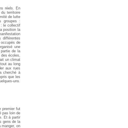
ns réels. En
u territoire
mité de lutte
s groupes :
 le collectif
 position la
manifestation
 différentes
rs occupés de
organisé une
partie de la
s des écoles,
ait un climat
tout au long
der aux rues
 a cherché à
pris que les
quelques-uns.
 premier fut
é pas loin de
. Et à partir
es gens de la
 à manger, on