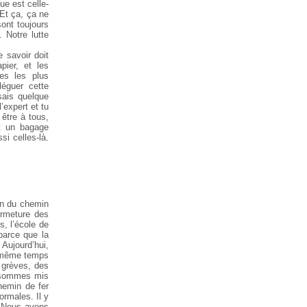
ue est celle-
 Et ça, ça ne
ont toujours
. Notre lutte
e savoir doit
pier, et les
es les plus
éguer cette
sais quelque
’expert et tu
 être à tous,
t un bagage
si celles-là.
on du chemin
fermeture des
s, l’école de
 parce que la
. Aujourd’hui,
n même temps
 grèves, des
s sommes mis
hemin de fer
ormales. Il y
e. Nous avons