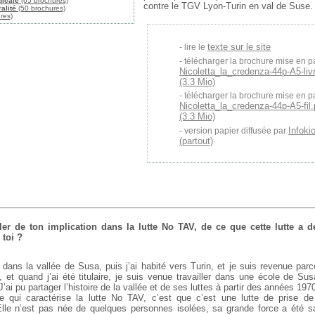
dicale
(65 brochures)
contre le TGV Lyon-Turin en val de Suse.
alité
(50 brochures)
res)
texte sur le site
lire le
télécharger la brochure mise en p
Nicoletta_la_credenza-44p-A5-liv
(3.3 Mio)
télécharger la brochure mise en p
Nicoletta_la_credenza-44p-A5-fil
(3.3 Mio)
Infoki
version papier diffusée par
(partout)
er de ton implication dans la lutte No TAV, de ce que cette lutte a de
toi ?
dans la vallée de Susa, puis j’ai habité vers Turin, et je suis revenue parc
 et quand j’ai été titulaire, je suis venue travailler dans une école de Sus
’ai pu partager l’histoire de la vallée et de ses luttes à partir des années 197
 qui caractérise la lutte No TAV, c’est que c’est une lutte de prise d
 Elle n’est pas née de quelques personnes isolées, sa grande force a été s