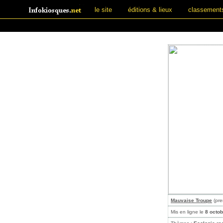
le site
éditions & lieux
classement
Mauvaise Troupe
(pre
Mis en ligne le
8 octo