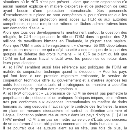
situations où le HCR n’est pas présent - alors que cette organisation n’a
aucun mandat explicite en matière d’expertise et de protection de ceux
ayant besoin d’une protection internationale. Ses personnels
d’encadrement sur place ne sont compétents ni pour s’assurer que les
réfugiés nécessitant protection aient accès au HCR ou aux autorités
compétentes, ni pour remplir eux-mêmes les tâches administratives liées
aux demandes d’asile. »
Alors que tous ces développements mentionnent surtout la question des
réfugiés, le CJR critique aussi le rôle de l’OIM dans la gestion des 2,5
millions de travailleurs birmans en Thaïlande, la plupart sans papiers.
Alors que l’OIM « aide à l’enregistrement » d’environ 66 000 déportations
par mois en moyenne, ce qui a déjà suscité « des critiques de la part des
groupes de défense des droits humains », le CJR se plaint du fait que
l’OIM ne fait aucun travail effectif avec les personnes de retour dans
leurs pays d’origine.
AI et HRW semblent aussi faire référence aux politiques de l’OIM en
matière de coopération technique quand ils évoquent : « Pour les pays
qui font face à une pression migratoire croissante, le service de
coopération technique offre au gouvernement et à d’autres agences les
outils techniques, intellectuels et stratégiques de manière à accroître
leurs capacités de gestion des migrations. »
AI et HRW critiquent : « La présence de l’OIM ne devrait pas permettre la
perpétuation de politiques et de pratiques étatiques iniques, elles-mêmes
très peu conformes aux exigences internationales en matière de droits
humains au rang desquels il faut ranger le contrôle des frontières, la mise
en place de mesures dissuasives et surtout la détention arbitraire et
illégale, l’incitation prématurée au retour dans les pays d’origine. [...] AI et
HRW invitent l’OIM à ne pas se mettre au service d’États peu soucieux
de se conformer à leurs obligations concernant les droits humains. »
Il se pourrait que les auteurs aient eu en tête, une fois de plus, la