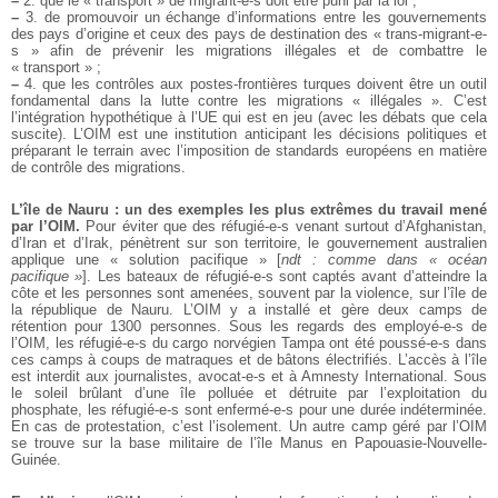
–
2. que le « transport » de migrant-e-s doit être puni par la loi ;
–
3. de promouvoir un échange d’informations entre les gouvernements
des pays d’origine et ceux des pays de destination des « trans-migrant-e-
s » afin de prévenir les migrations illégales et de combattre le
« transport » ;
–
4. que les contrôles aux postes-frontières turques doivent être un outil
fondamental dans la lutte contre les migrations « illégales ». C’est
l’intégration hypothétique à l’UE qui est en jeu (avec les débats que cela
suscite). L’OIM est une institution anticipant les décisions politiques et
préparant le terrain avec l’imposition de standards européens en matière
de contrôle des migrations.
L’île de Nauru : un des exemples les plus extrêmes du travail mené
par l’OIM.
Pour éviter que des réfugié-e-s venant surtout d’Afghanistan,
d’Iran et d’Irak, pénètrent sur son territoire, le gouvernement australien
applique une « solution pacifique » [
ndt : comme dans « océan
pacifique »
]. Les bateaux de réfugié-e-s sont captés avant d’atteindre la
côte et les personnes sont amenées, souvent par la violence, sur l’île de
la république de Nauru. L’OIM y a installé et gère deux camps de
rétention pour 1300 personnes. Sous les regards des employé-e-s de
l’OIM, les réfugié-e-s du cargo norvégien Tampa ont été poussé-e-s dans
ces camps à coups de matraques et de bâtons électrifiés. L’accès à l’île
est interdit aux journalistes, avocat-e-s et à Amnesty International. Sous
le soleil brûlant d’une île polluée et détruite par l’exploitation du
phosphate, les réfugié-e-s sont enfermé-e-s pour une durée indéterminée.
En cas de protestation, c’est l’isolement. Un autre camp géré par l’OIM
se trouve sur la base militaire de l’île Manus en Papouasie-Nouvelle-
Guinée.