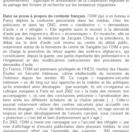
gouvernements : logistique et amélioration de la coopération régionale et
du partage des fichiers et recherche sur les tendances migratoires.
Dans sa prose à propos du contexte français
, l’OIM (qui a un bureau à
Paris) déplore la confusion persistante dans les médias, chez les
politiciens et dans les ONG, entre « clandestins », « demandeurs
d’asile » et « réfugiés ». Elle regrette aussi le recours à la demande
d’asile par des migrant-e-s dit-e-s « économiques ». En revanche, elle se
félicite que, depuis la réélection de Jacques Chirac à la présidence, le
débat sur le droit d’asile soit revenu au centre du débat public,
notamment autour de la fermeture du centre de Sangatte (où l’OIM a pris
en charge la promotion du retour auprès des exilé-e-s afghan-e-s, qui
constituaient, depuis la guerre, une partie importante des prétendant-e-s à
l’Angleterre) et des modifications sarkoziennes des procédures de
demandes d’asile.
En France, l’OIM est partenaire privilégiée de l’IHESI, Institut des Hautes
Études en Sécurité Intérieure, vitrine intellectuelle du ministère de
l’Intérieur depuis les années 90. Ce couple « migrations-sécurité
intérieure » en dit long sur leur approche en la matière et les politiques
qu’ils entendent ainsi développer... (par exemple, ils ont co-organisé un
colloque européen à Paris en avril 2002 sur « la traite des mineurs non
accompagnés », où une des conclusions préconise « l’amélioration des
liens entre les différents échelons de la chaîne pénale [...]. Celle-ci
pourrait notamment utiliser des centres sécurisés pour accueillir ces
mineurs étrangers. » Avec de telles recommandations, on nage encore et
toujours en plein développement de l’univers carcéral, sous couvert de
« protection » c’est bel et bien d’enfermement qu’il s’agit.)
En 2002, l’OIM a mené une campagne sur « l’accueil des réfugiés », par
voie d’affichage et d’encarts publicitaires dans plusieurs médias, le tout
gracieusement offert par l’ensemble des supports : 300 panneaux