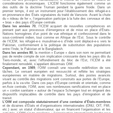
considérations économiques. L’ICEM fonctionne également comme un
des outils de la doctrine Truman pendant la guerre froide. Dans un
premier temps, il est un instrument pour l’établissement des réfugié-e-s
en provenance des États signataires du traité de Varsovie. Avant la chute
du « rideau de fer », l’organisation participe à la fuite des cerveaux et des
« bras » des pays d’Europe centrale.
Dans les années 70
, l’ICEM acquiert de nouvelles compétences en
prenant part aux processus d’émergence et de mise en place d’États-
Nations homogènes d’un point de vue ethnique et confessionnel dans le
sous-continent indien, tout comme en Afrique de l’Est. Sous le contrôle
de l’ICEM, les réfugié-e-s musulman-e-s d’Inde sont déplacé-e-s vers le
Pakistan, conformément à la politique de substitution des populations
entre l’Inde, le Pakistan et le Bangladesh.
Dans les années 80
, la mention « Europe » dans son nom ne permettant
pas de rendre compte de son implication croissante dans les pays dits du
Tiers-monde, et, avec l’effondrement du bloc de l’Est, l’ICEM a été
finalement remodelé, s’appelant désormais OIM.
Cependant, en 1989
, l’OIM connaît une nouvelle redéfinition de ses
tâches. Le versant européen est ressuscité et reflète les stratégies
européennes en matière de migrations. Surtout, des postes avancés
visant au contrôle des migrations sont construits aux portes de l’Europe,
parfois à la va-vite. Dans ces pays d’Europe centrale et orientale, comme
en Asie centrale, l’OIM, avec ses nombreuses ramifications met en place
un « cordon sanitaire » autour de l’espace Schengen tout en érigeant des
dispositifs implacables de contrôle dans les pays d’émigration et de
transit.
L’OIM est composée statutairement d’une centaine d’États-membres
et de dizaines d’États et d’organisations internationales (ONU, OIT, FMI,
etc.) avec un statut d’observateur, qui en financent l’organisation et les