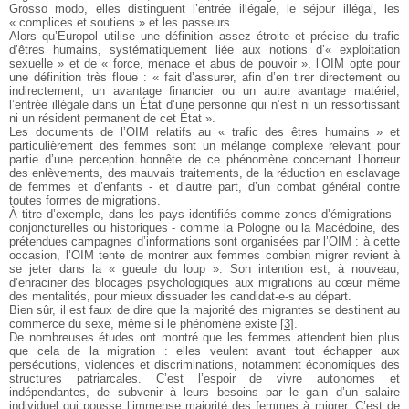
Grosso modo, elles distinguent l’entrée illégale, le séjour illégal, les
« complices et soutiens » et les passeurs.
Alors qu’Europol utilise une définition assez étroite et précise du trafic
d’êtres humains, systématiquement liée aux notions d’« exploitation
sexuelle » et de « force, menace et abus de pouvoir », l’OIM opte pour
une définition très floue : « fait d’assurer, afin d’en tirer directement ou
indirectement, un avantage financier ou un autre avantage matériel,
l’entrée illégale dans un État d’une personne qui n’est ni un ressortissant
ni un résident permanent de cet État ».
Les documents de l’OIM relatifs au « trafic des êtres humains » et
particulièrement des femmes sont un mélange complexe relevant pour
partie d’une perception honnête de ce phénomène concernant l’horreur
des enlèvements, des mauvais traitements, de la réduction en esclavage
de femmes et d’enfants - et d’autre part, d’un combat général contre
toutes formes de migrations.
À titre d’exemple, dans les pays identifiés comme zones d’émigrations -
conjoncturelles ou historiques - comme la Pologne ou la Macédoine, des
prétendues campagnes d’informations sont organisées par l’OIM : à cette
occasion, l’OIM tente de montrer aux femmes combien migrer revient à
se jeter dans la « gueule du loup ». Son intention est, à nouveau,
d’enraciner des blocages psychologiques aux migrations au cœur même
des mentalités, pour mieux dissuader les candidat-e-s au départ.
Bien sûr, il est faux de dire que la majorité des migrantes se destinent au
commerce du sexe, même si le phénomène existe
[
3
]
.
De nombreuses études ont montré que les femmes attendent bien plus
que cela de la migration : elles veulent avant tout échapper aux
persécutions, violences et discriminations, notamment économiques des
structures patriarcales. C’est l’espoir de vivre autonomes et
indépendantes, de subvenir à leurs besoins par le gain d’un salaire
individuel qui pousse l’immense majorité des femmes à migrer. C’est de