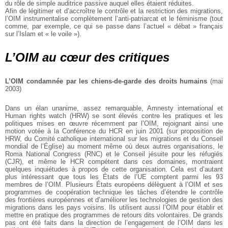
du rôle de simple auditrice passive auquel elles étaient réduites.
Afin de légitimer et d’accroître le contrôle et la restriction des migrations,
l’OIM instrumentalise complètement l’anti-patriarcat et le féminisme (tout
comme, par exemple, ce qui se passe dans l’actuel « débat » français
sur l’Islam et « le voile »).
L’OIM au cœur des critiques
L’OIM condamnée par les chiens-de-garde des droits humains
(mai
2003)
Dans un élan unanime, assez remarquable, Amnesty international et
Human rights watch (HRW) se sont élevés contre les pratiques et les
politiques mises en œuvre récemment par l’OIM, rejoignant ainsi une
motion votée à la Conférence du HCR en juin 2001 (sur proposition de
HRW, du Comité catholique international sur les migrations et du Conseil
mondial de l’Église) au moment même où deux autres organisations, le
Roma National Congress (RNC) et le Conseil jésuite pour les réfugiés
(CJR), et même le HCR compétent dans ces domaines, montraient
quelques inquiétudes à propos de cette organisation. Cela est d’autant
plus intéressant que tous les États de l’UE comptent parmi les 93
membres de l’OIM. Plusieurs États européens délèguent à l’OIM et ses
programmes de coopération technique les tâches d’étendre le contrôle
des frontières européennes et d’améliorer les technologies de gestion des
migrations dans les pays voisins. Ils utilisent aussi l’OIM pour établir et
mettre en pratique des programmes de retours dits volontaires. De grands
pas ont été faits dans la direction de l’engagement de l’OIM dans les