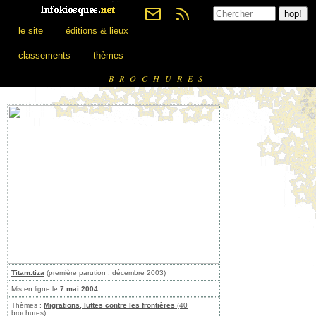
le site
éditions & lieux
classements
thèmes
BROCHURES
Titam.tiza
(première parution : décembre 2003)
Mis en ligne le
7 mai 2004
Thèmes :
Migrations, luttes contre les frontières
(40
brochures)