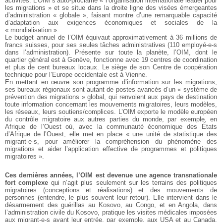
activités. L’OIM s’auto-proclame « l’organisation internationale leader pour
les migrations » et se situe dans la droite ligne des visées émergeantes
d’administration « globale », faisant montre d’une remarquable capacité
d’adaptation aux exigences économiques et sociales de la
« mondialisation ».
Le budget annuel de l’OIM équivaut approximativement à 36 millions de
francs suisses, pour ses seules tâches administratives (110 employé-e-s
dans l’administration). Présente sur toute la planète, l’OIM, dont le
quartier général est à Genève, fonctionne avec 19 centres de coordination
et plus de cent bureaux locaux. Le siège de son Centre de coopération
technique pour l’Europe occidentale est à Vienne.
En mettant en œuvre son programme d’information sur les migrations,
ses bureaux régionaux sont autant de postes avancés d’un « système de
prévention des migrations » global, qui renvoient aux pays de destination
toute information concernant les mouvements migratoires, leurs modèles,
les réseaux, leurs soutiens/complices. L’OIM exporte le modèle européen
du contrôle migratoire aux autres parties du monde, par exemple, en
Afrique de l’Ouest où, avec la communauté économique des États
d’Afrique de l’Ouest, elle met en place « une unité de statistique des
migrant-e-s, pour améliorer la compréhension du phénomène des
migrations et aider l’application effective de programmes et politiques
migratoires ».
Ces dernières années, l’OIM est devenue une agence transnationale
fort complexe
qui n’agit plus seulement sur les terrains des politiques
migratoires (conceptions et réalisations) et des mouvements de
personnes (entendre, le plus souvent leur retour). Elle intervient dans le
désarmement des guérillas au Kosovo, au Congo, et en Angola, dans
l’administration civile du Kosovo, pratique les visites médicales imposées
aux migrant-e-s avant leur entrée, par exemple, aux USA et au Canada,