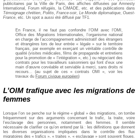
publicitaires par la Ville de Paris, des affiches diffusées par Amnesty
International, Forum réfugiés, la CIMADE, etc. et des publications dans
Témoignage chrétien
,
Politis
,
France-soir
,
Le Monde diplomatique
,
Ouest-
France
, etc. Un spot a aussi été diffusé par TF1.
En France, il ne faut pas confondre l’OIM avec l’OMI,
Office des Migrations Internationales, l’organisme national
en charge de l’accompagnement administratif des étrangers
et étrangères lors de leur entrée « légale » sur le territoire
français, par exemple en exerçant un véritable contrôle de
qualité (visites médicales, films de propagande et entretiens
pour la promotion de « l’intégration », etc.) ou négociant des
contrats pour les travailleurs saisonniers qui font d’eux une
main d’œuvre corvéable et serviable à merci, sans droits ni
recours... (au sujet de ces « contrats OMI », voir les
travaux du
Forum civique européen
)
L’OIM trafique avec les migrations de
femmes
Lorsque l’on se penche sur le régime « global » des migrations, on tombe
fréquemment sur des arguments concernant le trafic, la traite, voire
l’esclavage des personnes, notamment des femmes. Il semble
nécessaire de clarifier ce qu’on entend par là : les définitions que donnent
les diverses organisations impliquées dans le contrôle des flux
migratoires des « trafics », « traites », « esclavage » sont souvent floues.