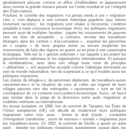
généralement perçues comme un afflux d’indésirables et apparaissent
ainsi comme la grande menace pesant sur l’ordre mondial et sur l’intégrité
des États-nations.
Pourtant, le contrôle des migrations n’a jamais tendu à une « migration-
zéro », n’en déplaise à une certaine rhétorique populiste (aux relents
tristement racistes) : les migrations sont vitales à l’économie, condition
préalable à toute croissance économique. Ainsi, les politiques migratoires
peuvent avoir de multiples facettes : juguler les mouvements de pauvres
vers les îlots de prospérité ; a contrario, recruter des travailleurs
étrangers dans les centres « d’accumulation » ; expulser les personnes
en « surplus » de leurs propres terres ou encore empêcher les
mouvements de fuite des régions en guerre ou en proie à une catastrophe
écologique. Telle est la « gestion ordonnée » sur laquelle s’accordent les
gouvernements nationaux et les organisations internationales. Et puisque
le néolibéralisme, avec dans son sillage toute sorte de principes
« utilitaristes », est aujourd’hui accepté comme l’idéologie dominante au
sein du monde industrialisé, rien de surprenant à ce qu’il modèle aussi les
politiques migratoires.
Les statuts de réfugié-e-s, de personnes déplacées, de travailleurs-euses
saisonnier-ère-s et la situation de ceux et celles qui migrent de leurs
villages pauvres vers des métropoles « rayonnantes » sont en fait la
conséquence de ce contexte socio-politico-économique. Aussi, ne faut-il
pas tomber dans le piège de la distinction entre asile, migrations et
mobilités intérieure ou internationale.
Au niveau européen, en 1999, lors du sommet de Tampere, les États de
l’Union européenne (UE) ont décidé de moderniser leurs politiques
migratoires selon trois axes : limiter le droit d’asile ; combattre
l’immigration clandestine ; ouvrir de nouveux « tunnels » migratoires pour
les travailleurs-euses. En 2002, le sommet de Séville a ajouté un autre
point : étendre les politiques migratoires européennes jusque dans les