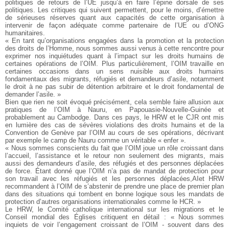
politiques de retours de l’UE jusqu’à en faire l’épine dorsale de ses
politiques. Les critiques qui suivent permettent, pour le moins, d’émettre
de sérieuses réserves quant aux capacités de cette organisation à
intervenir de façon adéquate comme partenaire de l’UE ou d’ONG
humanitaires.
« En tant qu’organisations engagées dans la promotion et la protection
des droits de l’Homme, nous sommes aussi venus à cette rencontre pour
exprimer nos inquiétudes quant à l’impact sur les droits humains de
certaines opérations de l’OIM. Plus particulièrement, l’OIM travaille en
certaines occasions dans un sens nuisible aux droits humains
fondamentaux des migrants, réfugiés et demandeurs d’asile, notamment
le droit à ne pas subir de détention arbitraire et le droit fondamental de
demander l’asile. »
Bien que rien ne soit évoqué précisément, cela semble faire allusion aux
pratiques de l’OIM à Nauru, en Papouasie-Nouvelle-Guinée et
probablement au Cambodge. Dans ces pays, le HRW et le CJR ont mis
en lumière des cas de sévères violations des droits humains et de la
Convention de Genève par l’OIM au cours de ses opérations, décrivant
par exemple le camp de Nauru comme un véritable « enfer ».
« Nous sommes conscients du fait que l’OIM joue un rôle croissant dans
l’accueil, l’assistance et le retour non seulement des migrants, mais
aussi des demandeurs d’asile, des réfugiés et des personnes déplacées
de force. Étant donné que l’OIM n’a pas de mandat de protection pour
son travail avec les réfugiés et les personnes déplacées,AIet HRW
recommandent à l’OIM de s’abstenir de prendre une place de premier plan
dans des situations qui tombent en bonne logique sous les mandats de
protection d’autres organisations internationales comme le HCR. »
Le HRW, le Comité catholique international sur les migrations et le
Conseil mondial des Églises critiquent en détail : « Nous sommes
inquiets de voir l’engagement croissant de l’OIM - souvent dans des