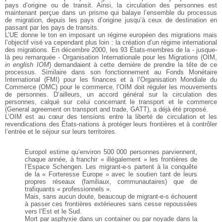
pays d’origine ou de transit. Ainsi, la circulation des personnes est
maintenant perçue dans un prisme qui balaye l’ensemble du processus
de migration, depuis les pays d’origine jusqu’à ceux de destination en
passant par les pays de transits.
L’UE donne le ton en imposant un régime européen des migrations mais
l’objectif visé va cependant plus loin : la création d’un régime international
des migrations. En décembre 2000, les 93 États-membres de la - jusque-
là peu remarquée - Organisation Internationale pour les Migrations (OIM,
in english IOM
) demandaient à cette dernière de prendre la tête de ce
processus. Similaire dans son fonctionnement au Fonds Monétaire
International (FMI) pour les finances et à l’Organisation Mondiale du
Commerce (OMC) pour le commerce, l’OIM doit réguler les mouvements
de personnes. D’ailleurs, un accord général sur la circulation des
personnes, calqué sur celui concernant le transport et le commerce
(General agreement on transport and trade, GATT), a déjà été proposé.
L’OIM est au cœur des tensions entre la liberté de circulation et les
revendications des États-nations à protéger leurs frontières et à contrôler
l’entrée et le séjour sur leurs territoires.
Europol estime qu’environ 500 000 personnes parviennent,
chaque année, à franchir « illégalement » les frontières de
l’Espace Schengen. Les migrant-e-s partent à la conquête
de la « Forteresse Europe » avec le soutien tant de leurs
propres réseaux (familiaux, communautaires) que de
trafiquants « professionnels ».
Mais, sans aucun doute, beaucoup de migrant-e-s échouent
à passer ces frontières extérieures sans cesse repoussées
vers l’Est et le Sud.
Mort par asphyxie dans un container ou par noyade dans la