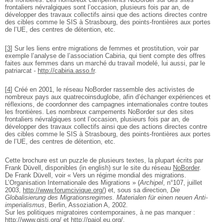
frontaliers névralgiques sont l’occasion, plusieurs fois par an, de
développer des travaux collectifs ainsi que des actions directes contre
des cibles comme le SIS à Strasbourg, des points-frontières aux portes
de l’UE, des centres de détention, etc.
[
3
]
Sur les liens entre migrations de femmes et prostitution, voir par
exemple l’analyse de l’association Cabiria, qui tient compte des offres
faites aux femmes dans un marché du travail modelé, lui aussi, par le
patriarcat -
http://cabiria.asso.fr
.
[
4
]
Créé en 2001, le réseau NoBorder rassemble des activistes de
nombreux pays aux quatrecoinsduglobe, afin d’échanger expériences et
réflexions, de coordonner des campagnes internationales contre toutes
les frontières. Les nombreux campements NoBorder sur des sites
frontaliers névralgiques sont l’occasion, plusieurs fois par an, de
développer des travaux collectifs ainsi que des actions directes contre
des cibles comme le SIS à Strasbourg, des points-frontières aux portes
de l’UE, des centres de détention, etc.
Cette brochure est un puzzle de plusieurs textes, la plupart écrits par
Frank Düvell, disponibles (in english) sur le site du réseau
NoBorder
.
De Frank Düvell, voir « Vers un régime mondial des migrations.
L’Organisation Internationale des Migrations » (
Archipel
, n°107, juillet
2003,
http://www.forumcivique.org/
) et, sous sa direction,
Die
Globalisierung des Migrationsregimes. Materialen für einen neuen Anti-
imperialismus
, Berlin, Assoziation A, 2002.
Sur les politiques migratoires contemporaines, à ne pas manquer :
http://www.gisti.org/
et
http://pajol.eu.org/
.