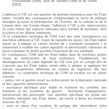
d’Amsterdam (1999), ceux de Tampere (1999) et de Séville
(2002).
L’adhésion à l’UE est une question de première importance pour les États
baltes. Au-delà des conséquences fondamentales en terme de politique
étrangère qu’aurait la réintroduction de l’Estonie, de la Lettonie et de la
Lituanie dans une Europe élargie, l’adhésion à l’UE a des répercussions
au cœur même des espaces nationaux dans nombre de domaines, dont
la justice et les affaires intérieures.
Or la coopération technique de l’OIM n’est pas sans conséquence sur
une future adhésion à l’UE. Avant de rejoindre les quinze, les États baltes
auront eu à adopter un certain nombre de « standards européens » et
notamment à modifier les cadres législatifs et administratifs nationaux de
façon à préparer et rendre possible l’imposition de ces standards.
En conséquence, l’OIM aide les États baltes dans de nombreux projets
visant au renforcement de leurs institutions. Parallèlement, les
développements du cadre législatif de l’UE sont pris en compte afin de
s’assurer que les États baltes seront prêts à adopter et appliquer les
normes européennes afférentes en matière de migrations dès leur
adhésion. La coopération technique de l’OIM se focalise sur les points
suivants :
–
police, lois et gestion visant au renforcement de la législation nationale
et des capacités administratives ;
–
assistance technique pour établir et maintenir les contrôles aux
frontières et les systèmes de gestion : fournitures d’équipements,
entraînement des personnels. Une attention spécifique est portée aux
frontières orientales des États baltes, qui seront à terme les frontières
externes de l’UE ;
–
mise en place d’un système de partage des informations entre