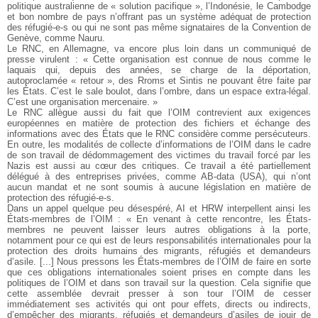
politique australienne de « solution pacifique », l’Indonésie, le Cambodge
et bon nombre de pays n’offrant pas un système adéquat de protection
des réfugié-e-s ou qui ne sont pas même signataires de la Convention de
Genève, comme Nauru.
Le RNC, en Allemagne, va encore plus loin dans un communiqué de
presse virulent : « Cette organisation est connue de nous comme le
laquais qui, depuis des années, se charge de la déportation,
autoproclamée « retour », des Rroms et Sintis ne pouvant être faite par
les États. C’est le sale boulot, dans l’ombre, dans un espace extra-légal.
C’est une organisation mercenaire. »
Le RNC allègue aussi du fait que l’OIM contrevient aux exigences
européennes en matière de protection des fichiers et échange des
informations avec des États que le RNC considère comme persécuteurs.
En outre, les modalités de collecte d’informations de l’OIM dans le cadre
de son travail de dédommagement des victimes du travail forcé par les
Nazis est aussi au cœur des critiques. Ce travail a été partiellement
délégué à des entreprises privées, comme AB-data (USA), qui n’ont
aucun mandat et ne sont soumis à aucune législation en matière de
protection des réfugié-e-s.
Dans un appel quelque peu désespéré, AI et HRW interpellent ainsi les
États-membres de l’OIM : « En venant à cette rencontre, les États-
membres ne peuvent laisser leurs autres obligations à la porte,
notamment pour ce qui est de leurs responsabilités internationales pour la
protection des droits humains des migrants, réfugiés et demandeurs
d’asile. [...] Nous pressons les États-membres de l’OIM de faire en sorte
que ces obligations internationales soient prises en compte dans les
politiques de l’OIM et dans son travail sur la question. Cela signifie que
cette assemblée devrait presser à son tour l’OIM de cesser
immédiatement ses activités qui ont pour effets, directs ou indirects,
d’empêcher des migrants, réfugiés et demandeurs d’asiles de jouir de