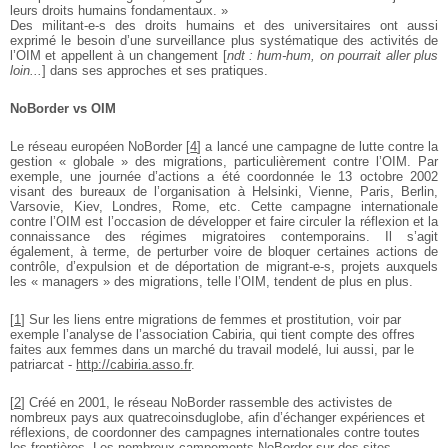
leurs droits humains fondamentaux. »
Des militant-e-s des droits humains et des universitaires ont aussi
exprimé le besoin d’une surveillance plus systématique des activités de
l’OIM et appellent à un changement [
ndt : hum-hum, on pourrait aller plus
loin...
] dans ses approches et ses pratiques.
NoBorder vs OIM
Le réseau européen NoBorder
[
4
]
a lancé une campagne de lutte contre la
gestion « globale » des migrations, particulièrement contre l’OIM. Par
exemple, une journée d’actions a été coordonnée le 13 octobre 2002
visant des bureaux de l’organisation à Helsinki, Vienne, Paris, Berlin,
Varsovie, Kiev, Londres, Rome, etc. Cette campagne internationale
contre l’OIM est l’occasion de développer et faire circuler la réflexion et la
connaissance des régimes migratoires contemporains. Il s’agit
également, à terme, de perturber voire de bloquer certaines actions de
contrôle, d’expulsion et de déportation de migrant-e-s, projets auxquels
les « managers » des migrations, telle l’OIM, tendent de plus en plus.
[
1
]
Sur les liens entre migrations de femmes et prostitution, voir par
exemple l’analyse de l’association Cabiria, qui tient compte des offres
faites aux femmes dans un marché du travail modelé, lui aussi, par le
patriarcat -
http://cabiria.asso.fr
.
[
2
]
Créé en 2001, le réseau NoBorder rassemble des activistes de
nombreux pays aux quatrecoinsduglobe, afin d’échanger expériences et
réflexions, de coordonner des campagnes internationales contre toutes
les frontières. Les nombreux campements NoBorder sur des sites