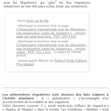
pour les Migrations), qui "gère" les flux migratoires
notamment au sein des pays riches (mais pas seulement).
texte sur le site
lire le
télécharger la brochure mise en page :
L’Organisation Internationale pour les Migrations :
une organisation contre les migrant-e-s - version
page par page bord long - PDF (100.4 kio)
télécharger la brochure mise en page :
L’Organisation Internationale pour les Migrations :
une organisation contre les migrant-e-s - version
cahier - PDF (101.1 kio)
- 12 pages A4 / format
portrait.
Boîte A Outils Editions
version papier diffusée par
(Forcalquier)
Les phénomènes migratoires sont devenus des faits majeurs à
l’échelle planétaire
: la « globalisation » s’accompagne d’un
accroissement de la mobilité et des migrations.
Selon plusieurs sources, il y aurait trente-trois millions de migrant-e-s
« illégaux et illégales » dans le monde. Les migrations « illégales » sont