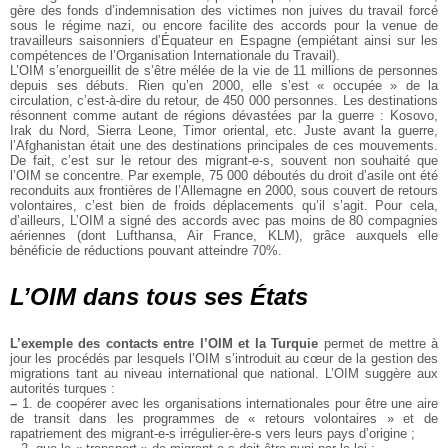
gère des fonds d’indemnisation des victimes non juives du travail forcé
sous le régime nazi, ou encore facilite des accords pour la venue de
travailleurs saisonniers d’Équateur en Espagne (empiétant ainsi sur les
compétences de l’Organisation Internationale du Travail).
L’OIM s’enorgueillit de s’être mélée de la vie de 11 millions de personnes
depuis ses débuts. Rien qu’en 2000, elle s’est « occupée » de la
circulation, c’est-à-dire du retour, de 450 000 personnes. Les destinations
résonnent comme autant de régions dévastées par la guerre : Kosovo,
Irak du Nord, Sierra Leone, Timor oriental, etc. Juste avant la guerre,
l’Afghanistan était une des destinations principales de ces mouvements.
De fait, c’est sur le retour des migrant-e-s, souvent non souhaité que
l’OIM se concentre. Par exemple, 75 000 déboutés du droit d’asile ont été
reconduits aux frontières de l’Allemagne en 2000, sous couvert de retours
volontaires, c’est bien de froids déplacements qu’il s’agit. Pour cela,
d’ailleurs, L’OIM a signé des accords avec pas moins de 80 compagnies
aériennes (dont Lufthansa, Air France, KLM), grâce auxquels elle
bénéficie de réductions pouvant atteindre 70%.
L’OIM dans tous ses États
L’exemple des contacts entre l’OIM et la Turquie
permet de mettre à
jour les procédés par lesquels l’OIM s’introduit au cœur de la gestion des
migrations tant au niveau international que national. L’OIM suggère aux
autorités turques :
–
1. de coopérer avec les organisations internationales pour être une aire
de transit dans les programmes de « retours volontaires » et de
rapatriement des migrant-e-s irrégulier-ère-s vers leurs pays d’origine ;