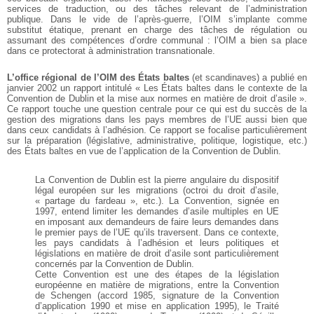
services de traduction, ou des tâches relevant de l’administration
publique. Dans le vide de l’après-guerre, l’OIM s’implante comme
substitut étatique, prenant en charge des tâches de régulation ou
assumant des compétences d’ordre communal : l’OIM a bien sa place
dans ce protectorat à administration transnationale.
L’office régional de l’OIM des États baltes
(et scandinaves) a publié en
janvier 2002 un rapport intitulé « Les États baltes dans le contexte de la
Convention de Dublin et la mise aux normes en matière de droit d’asile ».
Ce rapport touche une question centrale pour ce qui est du succès de la
gestion des migrations dans les pays membres de l’UE aussi bien que
dans ceux candidats à l’adhésion. Ce rapport se focalise particulièrement
sur la préparation (législative, administrative, politique, logistique, etc.)
des États baltes en vue de l’application de la Convention de Dublin.
La Convention de Dublin est la pierre angulaire du dispositif
légal européen sur les migrations (octroi du droit d’asile,
« partage du fardeau », etc.). La Convention, signée en
1997, entend limiter les demandes d’asile multiples en UE
en imposant aux demandeurs de faire leurs demandes dans
le premier pays de l’UE qu’ils traversent. Dans ce contexte,
les pays candidats à l’adhésion et leurs politiques et
législations en matière de droit d’asile sont particulièrement
concernés par la Convention de Dublin.
Cette Convention est une des étapes de la législation
européenne en matière de migrations, entre la Convention
de Schengen (accord 1985, signature de la Convention
d’application 1990 et mise en application 1995), le Traité