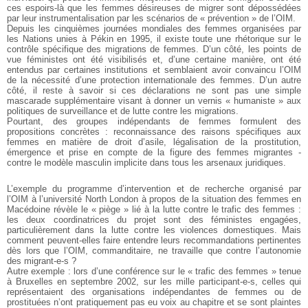
ces espoirs-là que les femmes désireuses de migrer sont dépossédées
par leur instrumentalisation par les scénarios de « prévention » de l’OIM.
Depuis les cinquièmes journées mondiales des femmes organisées par
les Nations unies à Pékin en 1995, il existe toute une rhétorique sur le
contrôle spécifique des migrations de femmes. D’un côté, les points de
vue féministes ont été visibilisés et, d’une certaine manière, ont été
entendus par certaines institutions et semblaient avoir convaincu l’OIM
de la nécessité d’une protection internationale des femmes. D’un autre
côté, il reste à savoir si ces déclarations ne sont pas une simple
mascarade supplémentaire visant à donner un vernis « humaniste » aux
politiques de surveillance et de lutte contre les migrations.
Pourtant, des groupes indépendants de femmes formulent des
propositions concrètes : reconnaissance des raisons spécifiques aux
femmes en matière de droit d’asile, légalisation de la prostitution,
émergence et prise en compte de la figure des femmes migrantes -
contre le modèle masculin implicite dans tous les arsenaux juridiques.
L’exemple du programme d’intervention et de recherche organisé par
l’OIM à l’université North London à propos de la situation des femmes en
Macédoine révèle le « piège » lié à la lutte contre le trafic des femmes :
les deux coordinatrices du projet sont des féministes engagées,
particulièrement dans la lutte contre les violences domestiques. Mais
comment peuvent-elles faire entendre leurs recommandations pertinentes
dès lors que l’OIM, commanditaire, ne travaille que contre l’autonomie
des migrant-e-s ?
Autre exemple : lors d’une conférence sur le « trafic des femmes » tenue
à Bruxelles en septembre 2002, sur les mille participant-e-s, celles qui
représentaient des organisations indépendantes de femmes ou de
prostituées n’ont pratiquement pas eu voix au chapitre et se sont plaintes