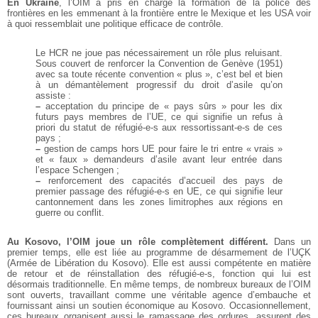
En Ukraine
, l’OIM a pris en charge la formation de la police des
frontières en les emmenant à la frontière entre le Mexique et les USA voir
à quoi ressemblait une politique efficace de contrôle.
Le HCR ne joue pas nécessairement un rôle plus reluisant.
Sous couvert de renforcer la Convention de Genève (1951)
avec sa toute récente convention « plus », c’est bel et bien
à un démantèlement progressif du droit d’asile qu’on
assiste :
–
acceptation du principe de « pays sûrs » pour les dix
futurs pays membres de l’UE, ce qui signifie un refus à
priori du statut de réfugié-e-s aux ressortissant-e-s de ces
pays ;
–
gestion de camps hors UE pour faire le tri entre « vrais »
et « faux » demandeurs d’asile avant leur entrée dans
l’espace Schengen ;
–
renforcement des capacités d’accueil des pays de
premier passage des réfugié-e-s en UE, ce qui signifie leur
cantonnement dans les zones limitrophes aux régions en
guerre ou conflit.
Au Kosovo, l’OIM joue un rôle complètement différent.
Dans un
premier temps, elle est liée au programme de désarmement de l’UÇK
(Armée de Libération du Kosovo). Elle est aussi compétente en matière
de retour et de réinstallation des réfugié-e-s, fonction qui lui est
désormais traditionnelle. En même temps, de nombreux bureaux de l’OIM
sont ouverts, travaillant comme une véritable agence d’embauche et
fournissant ainsi un soutien économique au Kosovo. Occasionnellement,
ces bureaux organisent aussi le ramassage des ordures, assurent des