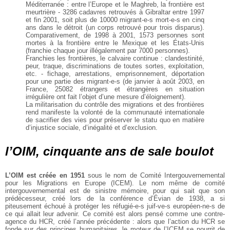
Méditerranée : entre l’Europe et le Maghreb, la frontière est
meurtrière - 3286 cadavres retrouvés à Gibraltar entre 1997
et fin 2001, soit plus de 10000 migrant-e-s mort-e-s en cinq
ans dans le détroit (un corps retrouvé pour trois disparus).
Comparativement, de 1998 à 2001, 1573 personnes sont
mortes à la frontière entre le Mexique et les États-Unis
(franchie chaque jour illégalement par 7000 personnes).
Franchies les frontières, le calvaire continue : clandestinité,
peur, traque, discriminations de toutes sortes, exploitation,
etc. - fichage, arrestations, emprisonnement, déportation
pour une partie des migrant-e-s (de janvier à août 2003, en
France, 25082 étrangers et étrangères en situation
irrégulière ont fait l’objet d’une mesure d’éloignement).
La militarisation du contrôle des migrations et des frontières
rend manifeste la volonté de la communauté internationale
de sacrifier des vies pour préserver le statu quo en matière
d’injustice sociale, d’inégalité et d’exclusion.
l’OIM, cinquante ans de sale boulot
L’OIM est créée en 1951
sous le nom de Comité Intergouvernemental
pour les Migrations en Europe (ICEM). Le nom même de comité
intergouvernemental est de sinistre mémoire, pour qui sait que son
prédécesseur, créé lors de la conférence d’Évian de 1938, a si
piteusement échoué à protéger les réfugié-e-s juif-ve-s européen-ne-s de
ce qui allait leur advenir. Ce comité est alors pensé comme une contre-
agence du HCR, créé l’année précédente : alors que l’action du HCR se
fonde sur des principes humanitaires, le moteur de l’ICEM se nourrit de