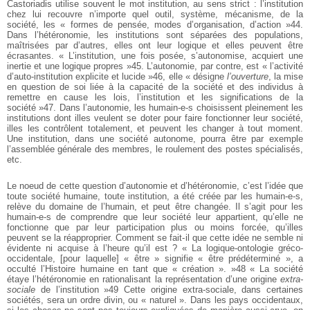
Castoriadis utilise souvent le mot institution, au sens strict : l’institution
chez lui recouvre n’importe quel outil, système, mécanisme, de la
société, les « formes de pensée, modes d’organisation, d’action »44.
Dans l’hétéronomie, les institutions sont séparées des populations,
maîtrisées par d’autres, elles ont leur logique et elles peuvent être
écrasantes. « L’institution, une fois posée, s’autonomise, acquiert une
inertie et une logique propres »45. L’autonomie, par contre, est « l’activité
d’auto-institution explicite et lucide »46, elle « désigne
l’ouverture
, la mise
en question de soi liée à la capacité de la société et des individus à
remettre en cause les lois, l’institution et les significations de la
société »47. Dans l’autonomie, les humain-e-s choisissent pleinement les
institutions dont illes veulent se doter pour faire fonctionner leur société,
illes les contrôlent totalement, et peuvent les changer à tout moment.
Une institution, dans une société autonome, pourra être par exemple
l’assemblée générale des membres, le roulement des postes spécialisés,
etc.
Le noeud de cette question d’autonomie et d’hétéronomie, c’est l’idée que
toute société humaine, toute institution, a été créée par les humain-e-s,
relève du domaine de l’humain, et peut être changée. Il s’agit pour les
humain-e-s de comprendre que leur société leur appartient, qu’elle ne
fonctionne que par leur participation plus ou moins forcée, qu’illes
peuvent se la réapproprier. Comment se fait-il que cette idée ne semble ni
évidente ni acquise à l’heure qu’il est ? « La logique-ontologie gréco-
occidentale, [pour laquelle] « être » signifie « être prédéterminé », a
occulté l’Histoire humaine en tant que « création ». »48 « La société
étaye l’hétéronomie en rationalisant la représentation d’une origine
extra-
sociale
de l’institution »49 Cette origine extra-sociale, dans certaines
sociétés, sera un ordre divin, ou « naturel ». Dans les pays occidentaux,