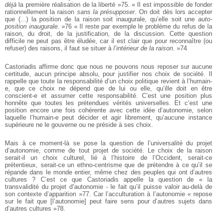
déjà
la première réalisation de la liberté »75. « Il est impossible de fonder
rationnellement la raison
sans la présupposer
. On doit dès lors accepter
que (...) la position de la raison soit inaugurale, qu’elle soit une
auto-
position inaugurale
. »76 « Il reste par exemple le problème du refus de la
raison, du droit, de la justification, de la discussion. Cette question
difficile ne peut pas être éludée, car il est clair que pour reconnaître (ou
refuser) des raisons, il faut se situer à
l’intérieur de la raison
. »74
Castoriadis affirme donc que nous ne pouvons nous reposer sur aucune
certitude, aucun principe absolu, pour justifier nos choix de société. Il
rappelle que toute la responsabilité d’un choix politique revient à l’humain-
e, que ce choix ne dépend que de lui ou elle, qu’ille doit en être
conscient-e et assumer cette responsabilité. C’est une position plus
honnête que toutes les prétendues vérités universelles. Et c’est une
position encore une fois cohérente avec cette idée d’autonomie, selon
laquelle l’humain-e peut décider et agir librement, qu’aucune instance
supérieure ne le gouverne ou ne préside à ses choix.
Mais à ce moment-là se pose la question de l’universalité du projet
d’autonomie, comme de tout projet de société. Le choix de la raison
serait-il un choix culturel, lié à l’histoire de l’Occident, serait-ce
prétentieux, serait-ce un ethno-centrisme que de prétendre à ce qu’il se
répande dans le monde entier, même chez des peuples qui ont d’autres
cultures ? C’est ce que Castoriadis appelle la question de « la
transvalidité du projet d’autonomie - le fait qu’il puisse valoir au-delà de
son contexte d’apparition »77. Car l’acculturation à l’autonomie « repose
sur le fait que [l’autonomie] peut faire sens pour d’autres sujets dans
d’autres cultures »78.