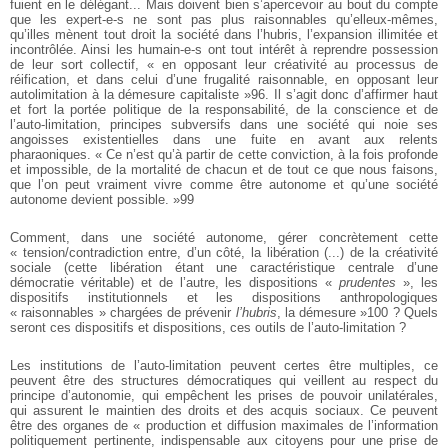
fuient en le délégant... Mais doivent bien s’apercevoir au bout du compte
que les expert-e-s ne sont pas plus raisonnables qu’elleux-mêmes,
qu’illes mènent tout droit la société dans l’hubris, l’expansion illimitée et
incontrôlée. Ainsi les humain-e-s ont tout intérêt à reprendre possession
de leur sort collectif, « en opposant leur créativité au processus de
réification, et dans celui d’une frugalité raisonnable, en opposant leur
autolimitation à la démesure capitaliste »96. Il s’agit donc d’affirmer haut
et fort la portée politique de la responsabilité, de la conscience et de
l’auto-limitation, principes subversifs dans une société qui noie ses
angoisses existentielles dans une fuite en avant aux relents
pharaoniques. « Ce n’est qu’à partir de cette conviction, à la fois profonde
et impossible, de la mortalité de chacun et de tout ce que nous faisons,
que l’on peut vraiment vivre comme être autonome et qu’une société
autonome devient possible. »99
Comment, dans une société autonome, gérer concrètement cette
« tension/contradiction entre, d’un côté, la libération (...) de la créativité
sociale (cette libération étant une caractéristique centrale d’une
démocratie véritable) et de l’autre, les dispositions «
prudentes
», les
dispositifs institutionnels et les dispositions anthropologiques
« raisonnables » chargées de prévenir
l’hubris
, la démesure »100 ? Quels
seront ces dispositifs et dispositions, ces outils de l’auto-limitation ?
Les institutions de l’auto-limitation peuvent certes être multiples, ce
peuvent être des structures démocratiques qui veillent au respect du
principe d’autonomie, qui empêchent les prises de pouvoir unilatérales,
qui assurent le maintien des droits et des acquis sociaux. Ce peuvent
être des organes de « production et diffusion maximales de l’information
politiquement pertinente, indispensable aux citoyens pour une prise de