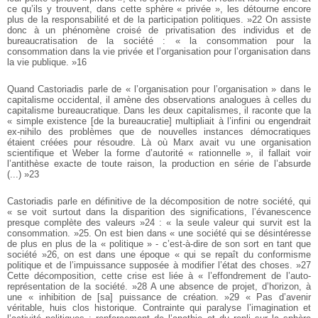
ce qu’ils y trouvent, dans cette sphère « privée », les détourne encore
plus de la responsabilité et de la participation politiques. »22 On assiste
donc à un phénomène croisé de privatisation des individus et de
bureaucratisation de la société : « la consommation pour la
consommation dans la vie privée et l’organisation pour l’organisation dans
la vie publique. »16
Quand Castoriadis parle de « l’organisation pour l’organisation » dans le
capitalisme occidental, il amène des observations analogues à celles du
capitalisme bureaucratique. Dans les deux capitalismes, il raconte que la
« simple existence [de la bureaucratie] multipliait à l’infini ou engendrait
ex-nihilo des problèmes que de nouvelles instances démocratiques
étaient créées pour résoudre. Là où Marx avait vu une organisation
scientifique et Weber la forme d’autorité « rationnelle », il fallait voir
l’antithèse exacte de toute raison, la production en série de l’absurde
(...) »23
Castoriadis parle en définitive de la décomposition de notre société, qui
« se voit surtout dans la disparition des significations, l’évanescence
presque complète des valeurs »24 : « la seule valeur qui survit est la
consommation. »25. On est bien dans « une société qui se désintéresse
de plus en plus de la « politique » - c’est-à-dire de son sort en tant que
société »26, on est dans une époque « qui se repaît du conformisme
politique et de l’impuissance supposée à modifier l’état des choses. »27
Cette décomposition, cette crise est liée à « l’effondrement de l’auto-
représentation de la société. »28 A une absence de projet, d’horizon, à
une « inhibition de [sa] puissance de création. »29 « Pas d’avenir
véritable, huis clos historique. Contrainte qui paralyse l’imagination et