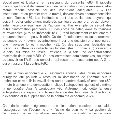
Socialisme et Barbarie, en s’inspirant du conseillisme88. Il rappelle
d’abord qu’il s’agit de permettre « une participation civique maximale, elle-
même rendue possible par des institutions adéquates. » « Les
institutions, et au premier chef le travail, doivent devenir compréhensibles
et contrôlables »89. Les institutions sont des outils, des moyens, qui
doivent rester entièrement maîtrisés par leurs usager-e-s, et qui doivent
aider l’exercice égalitaire de l’autonomie. Par exemple ce seront des
outils d’information pertinente. Ou des corps de délégué-e-s tournant-e-s
et révocables (« toute irrévocabilité (...) tend logiquement et réellement à
« autonomiser » le pouvoir »90). Ou des fonctionnements qui permettront
au peuple de « revenir éventuellement sur une décision erronnée ou sur
une mauvaise loi et la modifier »91. Ou des structures fédérales qui
uniront les différentes collectivités locales, (les « conseils ») assurant à
la fois leur mise en réseau efficace, à la fois une décentralisation
maximale de la société89. Ou des entreprises administratives, soumises
au pouvoir de l’A.G. des conseils, qui restent en place entre ces A.G. et
qui en assurent la continuité92.
Et sur le plan économique ? Castoriadis énonce l’idéal d’une économie
autogérée qui pourrait « restaurer la domination de l’homme sur la
technique et rétablir le travail dans son caractère d’activité créatrice »89.
Il note bien que « la démocratie implique l’autogestion, qui est elle-même
la
démocratie dans la production
»93. Autrement dit, cette fameuse
autogestion correspond à « la réunification des fonctions de direction et
d’exécution et la suppression de la contrainte économique »89.
Castoriadis décrit également une institution possible pour aider
l’autogestion de l’économie : « l’usine du plan ». « La gestion de
l’économie par les travailleurs mobilise un dispositif technique sans