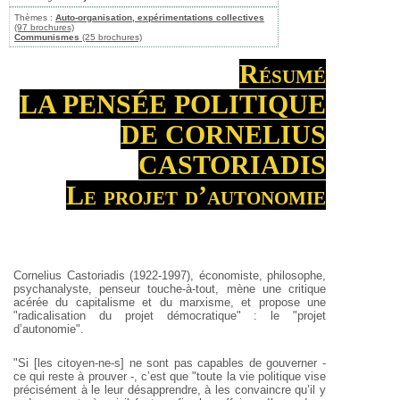
Thèmes :
Auto-organisation, expérimentations collectives
(97 brochures)
Communismes
(25 brochures)
Résumé
LA PENSÉE POLITIQUE
DE CORNELIUS
CASTORIADIS
Le projet d’autonomie
Cornelius Castoriadis (1922-1997), économiste, philosophe,
psychanalyste, penseur touche-à-tout, mène une critique
acérée du capitalisme et du marxisme, et propose une
"radicalisation du projet démocratique" : le "projet
d’autonomie".
"Si [les citoyen-ne-s] ne sont pas capables de gouverner -
ce qui reste à prouver -, c’est que "toute la vie politique vise
précisément à le leur désapprendre, à les convaincre qu’il y