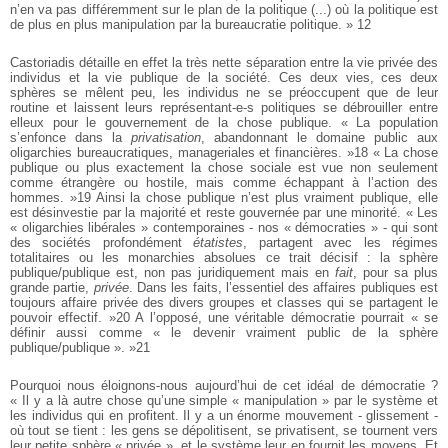
n’en va pas différemment sur le plan de la politique (...) où la politique est
de plus en plus manipulation par la bureaucratie politique. » 12
Castoriadis détaille en effet la très nette séparation entre la vie privée des
individus et la vie publique de la société. Ces deux vies, ces deux
sphères se mêlent peu, les individus ne se préoccupent que de leur
routine et laissent leurs représentant-e-s politiques se débrouiller entre
elleux pour le gouvernement de la chose publique. « La population
s’enfonce dans la
privatisation
, abandonnant le domaine public aux
oligarchies bureaucratiques, manageriales et financières. »18 « La chose
publique ou plus exactement la chose sociale est vue non seulement
comme étrangère ou hostile, mais comme échappant à l’action des
hommes. »19 Ainsi la chose publique n’est plus vraiment publique, elle
est désinvestie par la majorité et reste gouvernée par une minorité. « Les
« oligarchies libérales » contemporaines - nos « démocraties » - qui sont
des sociétés profondément
étatistes
, partagent avec les régimes
totalitaires ou les monarchies absolues ce trait décisif : la sphère
publique/publique est, non pas juridiquement mais en
fait
, pour sa plus
grande partie,
privée
. Dans les faits, l’essentiel des affaires publiques est
toujours affaire privée des divers groupes et classes qui se partagent le
pouvoir effectif. »20 A l’opposé, une véritable démocratie pourrait « se
définir aussi comme « le devenir vraiment public de la sphère
publique/publique ». »21
Pourquoi nous éloignons-nous aujourd’hui de cet idéal de démocratie ?
« Il y a là autre chose qu’une simple « manipulation » par le système et
les individus qui en profitent. Il y a un énorme mouvement - glissement -
où tout se tient : les gens se dépolitisent, se privatisent, se tournent vers
leur petite sphère « privée », et le système leur en fournit les moyens. Et