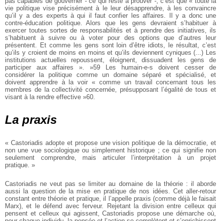
pas capables de gouverner - ce qui reste à prouver -, c’est que « toute la
vie politique vise précisément à le leur désapprendre, à les convaincre
qu’il y a des experts à qui il faut confier les affaires. Il y a donc une
contre-éducation politique. Alors que les gens devraient s’habituer à
exercer toutes sortes de responsabilités et à prendre des initiatives, ils
s’habituent à suivre ou à voter pour des options que d’autres leur
présentent. Et comme les gens sont loin d’être idiots, le résultat, c’est
qu’ils y croient de moins en moins et qu’ils deviennent cyniques (...) Les
institutions actuelles repoussent, éloignent, dissuadent les gens de
participer aux affaires ». »59 Les humain-e-s doivent cesser de
considérer la politique comme un domaine séparé et spécialisé, et
doivent apprendre à la voir « comme un travail concernant tous les
membres de la collectivité concernée, présupposant l’égalité de tous et
visant à la rendre effective »60.
La praxis
« Castoriadis adopte et propose une vision politique de la démocratie, et
non une vue sociologique ou simplement historique ; ce qui signifie non
seulement comprendre, mais articuler l’interprétation à un projet
pratique. »
Castoriadis ne veut pas se limiter au domaine de la théorie : il aborde
aussi la question de la mise en pratique de nos idées. Cet aller-retour
constant entre théorie et pratique, il l’appelle praxis (comme déjà le faisait
Marx), et le défend avec ferveur. Rejetant la division entre celleux qui
pensent et celleux qui agissent, Castoriadis propose une démarche où,
pour chaque individu, la pensée et l’action se complètent et s’enrichissent