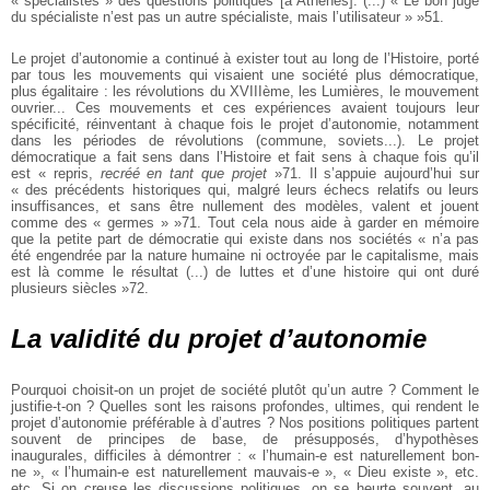
« spécialistes » des questions politiques [à Athènes]. (...) « Le bon juge
du spécialiste n’est pas un autre spécialiste, mais l’utilisateur » »51.
Le projet d’autonomie a continué à exister tout au long de l’Histoire, porté
par tous les mouvements qui visaient une société plus démocratique,
plus égalitaire : les révolutions du XVIIIème, les Lumières, le mouvement
ouvrier... Ces mouvements et ces expériences avaient toujours leur
spécificité, réinventant à chaque fois le projet d’autonomie, notamment
dans les périodes de révolutions (commune, soviets...). Le projet
démocratique a fait sens dans l’Histoire et fait sens à chaque fois qu’il
est « repris,
recréé en tant que projet
»71. Il s’appuie aujourd’hui sur
« des précédents historiques qui, malgré leurs échecs relatifs ou leurs
insuffisances, et sans être nullement des modèles, valent et jouent
comme des « germes » »71. Tout cela nous aide à garder en mémoire
que la petite part de démocratie qui existe dans nos sociétés « n’a pas
été engendrée par la nature humaine ni octroyée par le capitalisme, mais
est là comme le résultat (...) de luttes et d’une histoire qui ont duré
plusieurs siècles »72.
La validité du projet d’autonomie
Pourquoi choisit-on un projet de société plutôt qu’un autre ? Comment le
justifie-t-on ? Quelles sont les raisons profondes, ultimes, qui rendent le
projet d’autonomie préférable à d’autres ? Nos positions politiques partent
souvent de principes de base, de présupposés, d’hypothèses
inaugurales, difficiles à démontrer : « l’humain-e est naturellement bon-
ne », « l’humain-e est naturellement mauvais-e », « Dieu existe », etc.
etc. Si on creuse les discussions politiques, on se heurte souvent, au