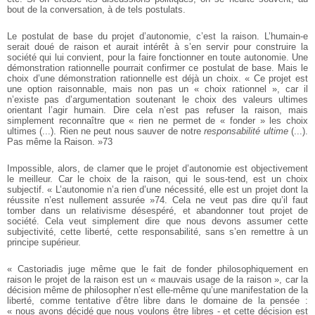
bout de la conversation, à de tels postulats.
Le postulat de base du projet d’autonomie, c’est la raison. L’humain-e
serait doué de raison et aurait intérêt à s’en servir pour construire la
société qui lui convient, pour la faire fonctionner en toute autonomie. Une
démonstration rationnelle pourrait confirmer ce postulat de base. Mais le
choix d’une démonstration rationnelle est déjà un choix. « Ce projet est
une option raisonnable, mais non pas un « choix rationnel », car il
n’existe pas d’argumentation soutenant le choix des valeurs ultimes
orientant l’agir humain. Dire cela n’est pas refuser la raison, mais
simplement reconnaître que « rien ne permet de « fonder » les choix
ultimes (...). Rien ne peut nous sauver de notre
responsabilité ultime
(...).
Pas même la Raison. »73
Impossible, alors, de clamer que le projet d’autonomie est objectivement
le meilleur. Car le choix de la raison, qui le sous-tend, est un choix
subjectif. « L’autonomie n’a rien d’une nécessité, elle est un projet dont la
réussite n’est nullement assurée »74. Cela ne veut pas dire qu’il faut
tomber dans un relativisme désespéré, et abandonner tout projet de
société. Cela veut simplement dire que nous devons assumer cette
subjectivité, cette liberté, cette responsabilité, sans s’en remettre à un
principe supérieur.
« Castoriadis juge même que le fait de fonder philosophiquement en
raison le projet de la raison est un « mauvais usage de la raison », car la
décision même de philosopher n’est elle-même qu’une manifestation de la
liberté, comme tentative d’être libre dans le domaine de la pensée :
« nous avons décidé que nous voulons être libres - et cette décision est