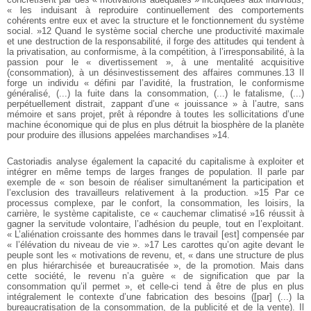
« les induisant à reproduire continuellement des comportements
cohérents entre eux et avec la structure et le fonctionnement du système
social. »12 Quand le système social cherche une productivité maximale
et une destruction de la responsabilité, il forge des attitudes qui tendent à
la privatisation, au conformisme, à la compétition, à l’irresponsabilité, à la
passion pour le « divertissement », à une mentalité acquisitive
(consommation), à un désinvestissement des affaires communes.13 Il
forge un individu « défini par l’avidité, la frustration, le conformisme
généralisé, (...) la fuite dans la consommation, (...) le fatalisme, (...)
perpétuellement distrait, zappant d’une « jouissance » à l’autre, sans
mémoire et sans projet, prêt à répondre à toutes les sollicitations d’une
machine économique qui de plus en plus détruit la biosphère de la planète
pour produire des illusions appelées marchandises »14.
Castoriadis analyse également la capacité du capitalisme à exploiter et
intégrer en même temps de larges franges de population. Il parle par
exemple de « son besoin de réaliser simultanément la participation et
l’exclusion des travailleurs relativement à la production. »15 Par ce
processus complexe, par le confort, la consommation, les loisirs, la
carrière, le système capitaliste, ce « cauchemar climatisé »16 réussit à
gagner la servitude volontaire, l’adhésion du peuple, tout en l’exploitant.
« L’aliénation croissante des hommes dans le travail [est] compensée par
« l’élévation du niveau de vie ». »17 Les carottes qu’on agite devant le
peuple sont les « motivations de revenu, et, « dans une structure de plus
en plus hiérarchisée et bureaucratisée », de la promotion. Mais dans
cette société, le revenu n’a guère « de signification que par la
consommation qu’il permet », et celle-ci tend à être de plus en plus
intégralement le contexte d’une fabrication des besoins ([par] (...) la
bureaucratisation de la consommation, de la publicité et de la vente). Il