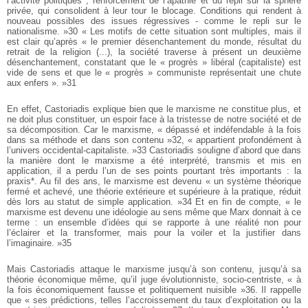
l’activité politiques ; renforcement de l’apathie et du repli sur la sphère
privée, qui consolident à leur tour le blocage. Conditions qui rendent à
nouveau possibles des issues régressives - comme le repli sur le
nationalisme. »30 « Les motifs de cette situation sont multiples, mais il
est clair qu’après « le premier désenchantement du monde, résultat du
retrait de la religion (...), la société traverse à présent un deuxième
désenchantement, constatant que le « progrès » libéral (capitaliste) est
vide de sens et que le « progrès » communiste représentait une chute
aux enfers ». »31
En effet, Castoriadis explique bien que le marxisme ne constitue plus, et
ne doit plus constituer, un espoir face à la tristesse de notre société et de
sa décomposition. Car le marxisme, « dépassé et indéfendable à la fois
dans sa méthode et dans son contenu »32, « appartient profondément à
l’univers occidental-capitaliste. »33 Castoriadis souligne d’abord que dans
la manière dont le marxisme a été interprété, transmis et mis en
application, il a perdu l’un de ses points pourtant très importants : la
praxis*. Au fil des ans, le marxisme est devenu « un système théorique
fermé et achevé, une théorie extérieure et supérieure à la pratique, réduit
dès lors au statut de simple application. »34 Et en fin de compte, « le
marxisme est devenu une idéologie au sens même que Marx donnait à ce
terme : un ensemble d’idées qui se rapporte à une réalité non pour
l’éclairer et la transformer, mais pour la voiler et la justifier dans
l’imaginaire. »35
Mais Castoriadis attaque le marxisme jusqu’à son contenu, jusqu’à sa
théorie économique même, qu’il juge évolutionniste, socio-centriste, « à
la fois économiquement fausse et politiquement nuisible »36. Il rappelle
que « ses prédictions, telles l’accroissement du taux d’exploitation ou la