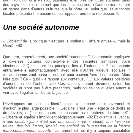
fait. »78 Quoi qu’il en soit, plusieurs exemples de luttes sociales dans
des pays lointains montrent que les principes liés à l’autonomie existent
en germe dans d’autres cultures que la nôtre, au point que les autorités
locales présentent le besoin de leur opposer une forte répression.79
Une société autonome
« L’objectif de la politique n’est pas le bonheur, « affaire privée », mais la
liberté
. »80
Que sera, concrètement, une société autonome ? L’autonomie appliquée
à diverses cultures donnera-t-elle des sociétés similaires voire
identiques ? Quels sont les principes liés à l’autonomie ? L’autonomie
entraîne-t-elle automatiquement avec elle d’autres valeurs sociales ?
« L’autonomie vaut aussi et surtout pour pouvoir
faire
des choses. Mais
faire quoi ? Ce « quoi » a rapport aux contenus, (...) aux valeurs positives
d’orientation de l’action. »50 Ces valeurs seront diverses selon les
sociétés et n’ont pas à être prescrites, mais on devine qu’elles auront à
voir avec l’égalité, la liberté, la justice.
Développons un peu. La liberté, c’est « l’espace de mouvement et
d’action le plus large possible. » L’égalité, c’est une « égalité de droits et
de devoirs, (...) et de toutes les possibilités effectives de faire »81.
« Liberté et égalité s’impliquent réciproquement. »82 Et quant à la justice,
«
une société juste n’est pas une société qui a adopté, une fois pour
toutes, des lois justes, [mais] une société où la question de la justice
reste constamment ouverte
- autrement dit, où il y a toujours possibilité