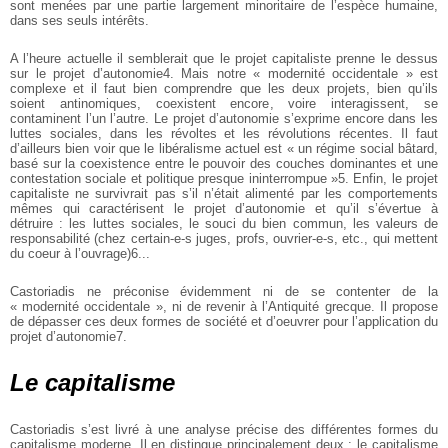
sont menées par une partie largement minoritaire de l’espèce humaine,
dans ses seuls intérêts.
A l’heure actuelle il semblerait que le projet capitaliste prenne le dessus
sur le projet d’autonomie4. Mais notre « modernité occidentale » est
complexe et il faut bien comprendre que les deux projets, bien qu’ils
soient antinomiques, coexistent encore, voire interagissent, se
contaminent l’un l’autre. Le projet d’autonomie s’exprime encore dans les
luttes sociales, dans les révoltes et les révolutions récentes. Il faut
d’ailleurs bien voir que le libéralisme actuel est « un régime social bâtard,
basé sur la coexistence entre le pouvoir des couches dominantes et une
contestation sociale et politique presque ininterrompue »5. Enfin, le projet
capitaliste ne survivrait pas s’il n’était alimenté par les comportements
mêmes qui caractérisent le projet d’autonomie et qu’il s’évertue à
détruire : les luttes sociales, le souci du bien commun, les valeurs de
responsabilité (chez certain-e-s juges, profs, ouvrier-e-s, etc., qui mettent
du coeur à l’ouvrage)6...
Castoriadis ne préconise évidemment ni de se contenter de la
« modernité occidentale », ni de revenir à l’Antiquité grecque. Il propose
de dépasser ces deux formes de société et d’oeuvrer pour l’application du
projet d’autonomie7.
Le capitalisme
Castoriadis s’est livré à une analyse précise des différentes formes du
capitalisme moderne. Il en distingue principalement deux : le capitalisme