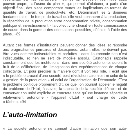
pouvoir propre, « l’usine du plan », qui permet d’élaborer, à partir d’un
objectif final, des plans comportant toutes les implications en termes de
quantité de travail, de productivité, etc. Déterminant les 2 données
fondamentales - le temps de travail qu’elle veut consacrer à la production,
la répartition de la production entre consommation privée, consommation
publique et investissement - la collectivité choisit en toute connaissance
de cause dans la gamme des orientations possibles, définies à l’aide des
plans. »89
Autant ces formes d’institutions peuvent donner des idées et répondre
aux pragmatismes primaires et désespérés, autant elles ne doivent pas
être vues comme indiscutables et parfaites : dans l’autonomie rien n’est
indiscutable, et rien ne sert de modèle absolu. Castoriadis rappelle
constamment que les institutions, dans une société autonome, seront le
fruit de la délibération, de l’imagination des expérimentations de chaque
collectivité. Et pour préciser la manière dont il voit leur rôle, il écrit que
« le problème crucial d’une société post-révolutionnaire n’est ni celui de la
« gestion de la production » ni celui de l’organisation de l’économie. C’est
le problème politique proprement dit, ce que l’on pourrait appeler le négatif
du problème de l’Etat, à savoir, la capacité de la société d’établir et de
conserver son unité explicite et concrète sans qu’une instance séparée et
relativement autonome - l’appareil d’Etat - soit chargé de cette
« tâche » »94.
L’auto-limitation
« La société autonome ne connaît d’autre limitation que son auto-