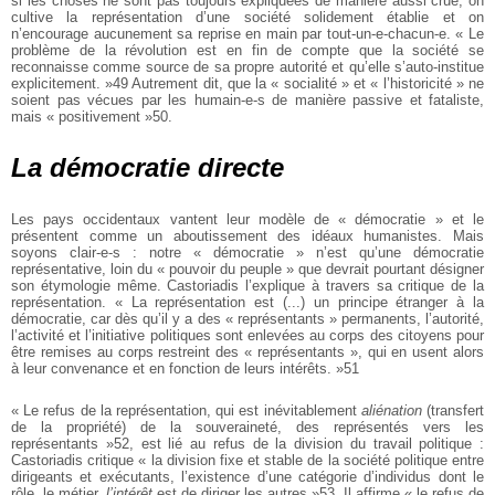
si les choses ne sont pas toujours expliquées de manière aussi crue, on
cultive la représentation d’une société solidement établie et on
n’encourage aucunement sa reprise en main par tout-un-e-chacun-e. « Le
problème de la révolution est en fin de compte que la société se
reconnaisse comme source de sa propre autorité et qu’elle s’auto-institue
explicitement. »49 Autrement dit, que la « socialité » et « l’historicité » ne
soient pas vécues par les humain-e-s de manière passive et fataliste,
mais « positivement »50.
La démocratie directe
Les pays occidentaux vantent leur modèle de « démocratie » et le
présentent comme un aboutissement des idéaux humanistes. Mais
soyons clair-e-s : notre « démocratie » n’est qu’une démocratie
représentative, loin du « pouvoir du peuple » que devrait pourtant désigner
son étymologie même. Castoriadis l’explique à travers sa critique de la
représentation. « La représentation est (...) un principe étranger à la
démocratie, car dès qu’il y a des « représentants » permanents, l’autorité,
l’activité et l’initiative politiques sont enlevées au corps des citoyens pour
être remises au corps restreint des « représentants », qui en usent alors
à leur convenance et en fonction de leurs intérêts. »51
« Le refus de la représentation, qui est inévitablement
aliénation
(transfert
de la propriété) de la souveraineté, des représentés vers les
représentants »52, est lié au refus de la division du travail politique :
Castoriadis critique « la division fixe et stable de la société politique entre
dirigeants et exécutants, l’existence d’une catégorie d’individus dont le
rôle, le métier,
l’intérêt
est de diriger les autres »53. Il affirme « le refus de