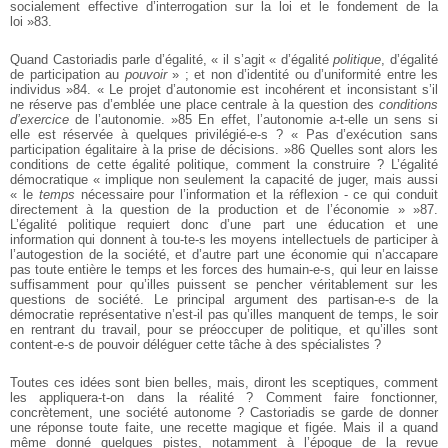
socialement effective d’interrogation sur la loi et le fondement de la
loi »83.
Quand Castoriadis parle d’égalité, « il s’agit « d’égalité
politique
, d’égalité
de participation au
pouvoir
» ; et non d’identité ou d’uniformité entre les
individus »84. « Le projet d’autonomie est incohérent et inconsistant s’il
ne réserve pas d’emblée une place centrale à la question des
conditions
d’exercice
de l’autonomie. »85 En effet, l’autonomie a-t-elle un sens si
elle est réservée à quelques privilégié-e-s ? « Pas d’exécution sans
participation égalitaire à la prise de décisions. »86 Quelles sont alors les
conditions de cette égalité politique, comment la construire ? L’égalité
démocratique « implique non seulement la capacité de juger, mais aussi
« le
temps
nécessaire pour l’information et la réflexion - ce qui conduit
directement à la question de la production et de l’économie » »87.
L’égalité politique requiert donc d’une part une éducation et une
information qui donnent à tou-te-s les moyens intellectuels de participer à
l’autogestion de la société, et d’autre part une économie qui n’accapare
pas toute entière le temps et les forces des humain-e-s, qui leur en laisse
suffisamment pour qu’illes puissent se pencher véritablement sur les
questions de société. Le principal argument des partisan-e-s de la
démocratie représentative n’est-il pas qu’illes manquent de temps, le soir
en rentrant du travail, pour se préoccuper de politique, et qu’illes sont
content-e-s de pouvoir déléguer cette tâche à des spécialistes ?
Toutes ces idées sont bien belles, mais, diront les sceptiques, comment
les appliquera-t-on dans la réalité ? Comment faire fonctionner,
concrètement, une société autonome ? Castoriadis se garde de donner
une réponse toute faite, une recette magique et figée. Mais il a quand
même donné quelques pistes, notamment à l’époque de la revue