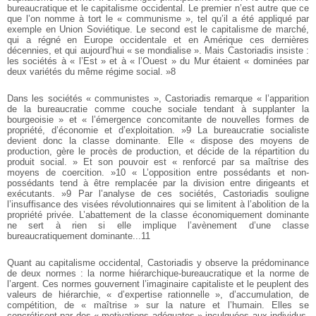
bureaucratique et le capitalisme occidental. Le premier n’est autre que ce
que l’on nomme à tort le « communisme », tel qu’il a été appliqué par
exemple en Union Soviétique. Le second est le capitalisme de marché,
qui a régné en Europe occidentale et en Amérique ces dernières
décennies, et qui aujourd’hui « se mondialise ». Mais Castoriadis insiste :
les sociétés à « l’Est » et à « l’Ouest » du Mur étaient « dominées par
deux variétés du même régime social. »8
Dans les sociétés « communistes », Castoriadis remarque « l’apparition
de la bureaucratie comme couche sociale tendant à supplanter la
bourgeoisie » et « l’émergence concomitante de nouvelles formes de
propriété, d’économie et d’exploitation. »9 La bureaucratie socialiste
devient donc la classe dominante. Elle « dispose des moyens de
production, gère le procès de production, et décide de la répartition du
produit social. » Et son pouvoir est « renforcé par sa maîtrise des
moyens de coercition. »10 « L’opposition entre possédants et non-
possédants tend à être remplacée par la division entre dirigeants et
exécutants. »9
Par l’analyse de ces sociétés, Castoriadis souligne
l’insuffisance des visées révolutionnaires qui se limitent à l’abolition de la
propriété privée. L’abattement de la classe économiquement dominante
ne sert à rien si elle implique l’avènement d’une classe
bureaucratiquement dominante...11
Quant au capitalisme occidental, Castoriadis y observe la prédominance
de deux normes : la norme hiérarchique-bureaucratique et la norme de
l’argent. Ces normes gouvernent l’imaginaire capitaliste et le peuplent des
valeurs de hiérarchie, « d’expertise rationnelle », d’accumulation, de
compétition, de « maîtrise » sur la nature et l’humain. Elles se
concrétisent par des « motivations adéquates » inculquées aux individus,