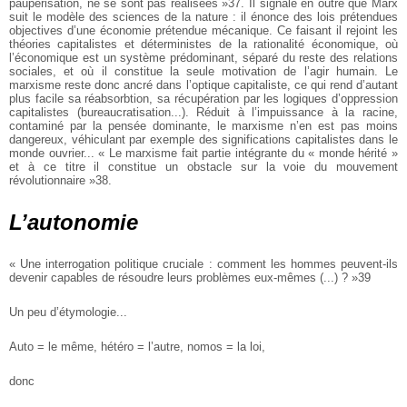
paupérisation, ne se sont pas réalisées »37. Il signale en outre que Marx
suit le modèle des sciences de la nature : il énonce des lois prétendues
objectives d’une économie prétendue mécanique. Ce faisant il rejoint les
théories capitalistes et déterministes de la rationalité économique, où
l’économique est un système prédominant, séparé du reste des relations
sociales, et où il constitue la seule motivation de l’agir humain. Le
marxisme reste donc ancré dans l’optique capitaliste, ce qui rend d’autant
plus facile sa réabsorbtion, sa récupération par les logiques d’oppression
capitalistes (bureaucratisation...). Réduit à l’impuissance à la racine,
contaminé par la pensée dominante, le marxisme n’en est pas moins
dangereux, véhiculant par exemple des significations capitalistes dans le
monde ouvrier... « Le marxisme fait partie intégrante du « monde hérité »
et à ce titre il constitue un obstacle sur la voie du mouvement
révolutionnaire »38.
L’autonomie
« Une interrogation politique cruciale : comment les hommes peuvent-ils
devenir capables de résoudre leurs problèmes eux-mêmes (...) ? »39
Un peu d’étymologie...
Auto = le même, hétéro = l’autre, nomos = la loi,
donc