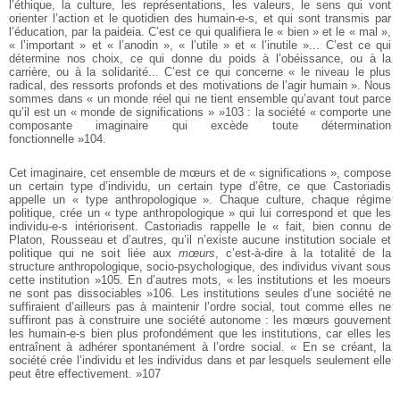
l’éthique, la culture, les représentations, les valeurs, le sens qui vont
orienter l’action et le quotidien des humain-e-s, et qui sont transmis par
l’éducation, par la paideia. C’est ce qui qualifiera le « bien » et le « mal »,
« l’important » et « l’anodin », « l’utile » et « l’inutile »... C’est ce qui
détermine nos choix, ce qui donne du poids à l’obéissance, ou à la
carrière, ou à la solidarité... C’est ce qui concerne « le niveau le plus
radical, des ressorts profonds et des motivations de l’agir humain ». Nous
sommes dans « un monde réel qui ne tient ensemble qu’avant tout parce
qu’il est un « monde de significations » »103 : la société « comporte une
composante imaginaire qui excède toute détermination
fonctionnelle »104.
Cet imaginaire, cet ensemble de mœurs et de « significations », compose
un certain type d’individu, un certain type d’être, ce que Castoriadis
appelle un « type anthropologique ». Chaque culture, chaque régime
politique, crée un « type anthropologique » qui lui correspond et que les
individu-e-s intériorisent. Castoriadis rappelle le « fait, bien connu de
Platon, Rousseau et d’autres, qu’il n’existe aucune institution sociale et
politique qui ne soit liée aux
mœurs
, c’est-à-dire à la totalité de la
structure anthropologique, socio-psychologique, des individus vivant sous
cette institution »105. En d’autres mots, « les institutions et les moeurs
ne sont pas dissociables »106. Les institutions seules d’une société ne
suffiraient d’ailleurs pas à maintenir l’ordre social, tout comme elles ne
suffiront pas à construire une société autonome : les mœurs gouvernent
les humain-e-s bien plus profondément que les institutions, car elles les
entraînent à adhérer spontanément à l’ordre social. « En se créant, la
société crée l’individu et les individus dans et par lesquels seulement elle
peut être effectivement. »107