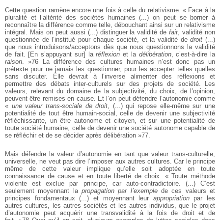
Cette question ramène encore une fois à celle du relativisme. « Face à la
pluralité et l’altérité des sociétés humaines (...) on peut se borner à
reconnaître la différence comme telle, débouchant ainsi sur un relativisme
intégral. Mais on peut aussi (...) distinguer la validité de
fait
, validité non
questionnée de l’institué pour chaque société, et la validité de
droit
(...)
que nous introduisons/acceptons dès que nous questionnons la validité
de fait. [En s’appuyant sur] la
réflexion
et la
délibération
, c’est-à-dire la
raison
. »76 La différence des cultures humaines n’est donc pas un
prétexte pour ne jamais les questionner, pour les accepter telles quelles
sans discuter. Elle devrait à l’inverse alimenter des réflexions et
permettre des débats inter-culturels sur des projets de société. Les
valeurs, relevant du domaine de la subjectivité, du choix, de l’opinion,
peuvent être remises en cause. Et l’on peut défendre l’autonomie comme
«
une valeur trans-sociale de droit
, (...) qui repose elle-même sur une
potentialité de tout être humain-social, celle de devenir une subjectivité
réfléchissante, un être autonome et citoyen, et sur une potentialité de
toute société humaine, celle de devenir une société autonome capable de
se réfléchir et de se décider après délibération »77.
Mais défendre la valeur d’autonomie en tant que valeur trans-culturelle,
universelle, ne veut pas dire l’imposer aux autres cultures. Car le principe
même de cette valeur implique qu’elle soit adoptée en toute
connaissance de cause et en toute liberté de choix. « Toute méthode
violente est exclue par principe, car auto-contradictoire. (...) C’est
seulement moyennant la
propagation par l’exemple
de ces valeurs et
principes fondamentaux (...) et moyennant leur
appropriation
par les
autres cultures, les autres sociétés et les autres individus, que le projet
d’autonomie peut acquérir une transvalidité à la fois de droit et de