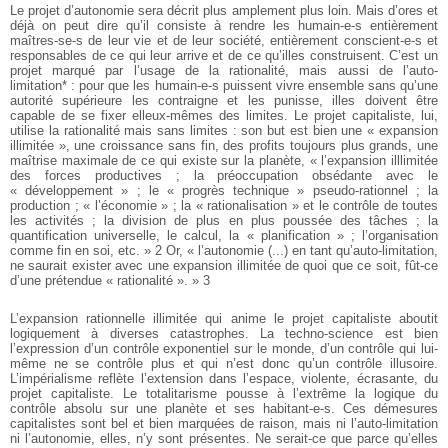
Le projet d’autonomie sera décrit plus amplement plus loin. Mais d’ores et
déjà on peut dire qu’il consiste à rendre les humain-e-s entièrement
maîtres-se-s de leur vie et de leur société, entièrement conscient-e-s et
responsables de ce qui leur arrive et de ce qu’illes construisent. C’est un
projet marqué par l’usage de la rationalité, mais aussi de l’auto-
limitation* : pour que les humain-e-s puissent vivre ensemble sans qu’une
autorité supérieure les contraigne et les punisse, illes doivent être
capable de se fixer elleux-mêmes des limites. Le projet capitaliste, lui,
utilise la rationalité mais sans limites : son but est bien une « expansion
illimitée », une croissance sans fin, des profits toujours plus grands, une
maîtrise maximale de ce qui existe sur la planète, « l’expansion illlimitée
des forces productives ; la préoccupation obsédante avec le
« développement » ; le « progrès technique » pseudo-rationnel ; la
production ; « l’économie » ; la « rationalisation » et le contrôle de toutes
les activités ; la division de plus en plus poussée des tâches ; la
quantification universelle, le calcul, la « planification » ; l’organisation
comme fin en soi, etc. » 2
Or, « l’autonomie (...) en tant qu’auto-limitation,
ne saurait exister avec une expansion illimitée de quoi que ce soit, fût-ce
d’une prétendue « rationalité ». » 3
L’expansion rationnelle illimitée qui anime le projet capitaliste aboutit
logiquement à diverses catastrophes. La techno-science est bien
l’expression d’un contrôle exponentiel sur le monde, d’un contrôle qui lui-
même ne se contrôle plus et qui n’est donc qu’un contrôle illusoire.
L’impérialisme reflète l’extension dans l’espace, violente, écrasante, du
projet capitaliste. Le totalitarisme pousse à l’extrême la logique du
contrôle absolu sur une planète et ses habitant-e-s. Ces démesures
capitalistes sont bel et bien marquées de raison, mais ni l’auto-limitation
ni l’autonomie, elles, n’y sont présentes. Ne serait-ce que parce qu’elles