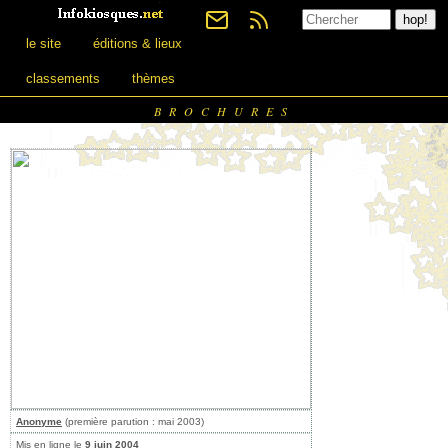
le site
éditions & lieux
classements
thèmes
BROCHURES
Anonyme
(première parution : mai 2003)
Mis en ligne le
9 juin 2004