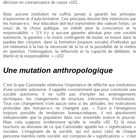
décision en connaissance de cause »101.
Mais aucune institution ne suffira jamais à garantir les principes
d’autonomie et d’auto-limitation. Ces principes doivent être intériorisés par
les humain-e-s : leur éducation doit leur transmettre des valeurs fortes, un
souci de la chose publique, un intérêt pour la conscience et la
responsabilité. « S’il n’y a aucune garantie absolue pour une société
autonome, la garantie « la moins contingente de toutes se trouve dans la
paideia des citoyens, dans la formation (toujours sociale) d’individus qui
ont intériorisé à la fois la nécessité de la loi et la possibilité de la mettre
en question, l’interrogation, la réflexivité et la capacité de délibérer, la
liberté et la responsabilité. » »102
Une mutation anthropologique
C’est là que Castoriadis relativise l’importance de réfléchir aux institutions
d’une société autonome. Il rappelle constamment que pour construire une
société autonome, il ne suffit pas d’empiler les aménagements
techniques, les changements de structure, d’économie, d’institutions.
Tous ces changement n’ont aucun sens si les attitudes, les motivations
profondes des humain-e-s ne changent pas. « Face à l’émergence
toujours possible de tendances bureaucratiques, il est absolument
indispensable que la population dans son ensemble exerce le pouvoir.
Mais cela suppose évidemment qu’elle le veuille »92. Et là nous
touchons au domaine de ce que Castoriadis appelle les « significations »
sociales. L’imaginaire de la société, qui est aussi celui de chaque
personne membre cette société, est composé de « significations » : c’est