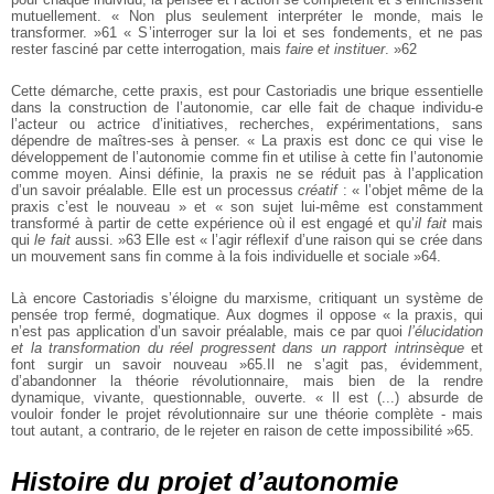
mutuellement. « Non plus seulement interpréter le monde, mais le
transformer. »61 « S’interroger sur la loi et ses fondements, et ne pas
rester fasciné par cette interrogation, mais
faire et instituer
. »62
Cette démarche, cette praxis, est pour Castoriadis une brique essentielle
dans la construction de l’autonomie, car elle fait de chaque individu-e
l’acteur ou actrice d’initiatives, recherches, expérimentations, sans
dépendre de maîtres-ses à penser. « La praxis est donc ce qui vise le
développement de l’autonomie comme fin et utilise à cette fin l’autonomie
comme moyen. Ainsi définie, la praxis ne se réduit pas à l’application
d’un savoir préalable. Elle est un processus
créatif
: « l’objet même de la
praxis c’est le nouveau » et « son sujet lui-même est constamment
transformé à partir de cette expérience où il est engagé et qu’
il fait
mais
qui
le fait
aussi. »63 Elle est « l’agir réflexif d’une raison qui se crée dans
un mouvement sans fin comme à la fois individuelle et sociale »64.
Là encore Castoriadis s’éloigne du marxisme, critiquant un système de
pensée trop fermé, dogmatique. Aux dogmes il oppose « la praxis, qui
n’est pas application d’un savoir préalable, mais ce par quoi
l’élucidation
et la transformation du réel progressent dans un rapport intrinsèque
et
font surgir un savoir nouveau »65.Il ne s’agit pas, évidemment,
d’abandonner la théorie révolutionnaire, mais bien de la rendre
dynamique, vivante, questionnable, ouverte. « Il est (...) absurde de
vouloir fonder le projet révolutionnaire sur une théorie complète - mais
tout autant, a contrario, de le rejeter en raison de cette impossibilité »65.
Histoire du projet d’autonomie