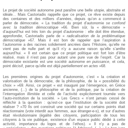
Le projet de société autonome peut paraître une belle utopie, abstraite et
idéale... Mais Castoriadis rappelle que ce projet, ce rêve existe depuis
des centaines et des milliers d’années, depuis qu’on a commencé à
parler de démocratie. « La tradition du projet d’autonomie
se confond
avec la tradition démocratique
»66. Bien sûr, la « démocratie »
d’aujourd’hui est très loin du projet d’autonomie : elle doit être étendue,
approfondie, Castoriadis parle de «
radicalisation de la problématique
démocratique
»67. Mais il est bon de rappeler que l’aspiration à
l’autonomie a des racines solidement ancrées dans l’Histoire, qu’elle ne
vient pas de nulle part et qu’il n’y a aucune raison qu’elle s’arrête
aujourd’hui. « Il est certain que ce projet politique est fort loin d’être
réalisé, mais il n’est pas pour autant une pure vue de l’esprit. Car la
démocratie existante est une société autonome
en puissance
, et cela,
point décisif, parce qu’elle est
déjà partiellement en actes
»68.
Les premières origines du projet d’autonomie, c’est « la création et
valorisation de la démocratie, de la philosophie, de la « possibilité du
choix » »69. Ainsi, ce projet « est inauguré par l’émergence, en Grèce
ancienne, (...) de la philosophie et de la politique, par la création de
l’interrogation illimitée et celle de l’activité explicitement tournée vers
l’auto-institution de la société. » Les Grecs « n’ont jamais cessé de
réfléchir à la question : qu’est-ce que l’institution de la société doit
réaliser ? »70 Ils ont construit une société qui sur certains points était
réactionnaire (vote interdit aux femmes, aux étranger-e-s), et sur d’autres
était révolutionnaire (égalité des citoyens, participation de tous les
citoyens à la vie publique, existence d’un espace public dédié à cette
activité, importance du logos et de l’ethos). « Il n’y a pas de