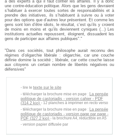
a des experts à qui il faut confier les affaires. Il y a donc
une contre-éducation politique. Alors que les gens devraient
s’habituer à exercer toutes sortes de responsabilités et à
prendre des initiatives, ils s’habituent à suivre ou à voter
pour des options que d’autres leur présentent. Et comme les
gens sont loin d’être idiots, le résultat, c’est qu’ils y croient
de moins en moins et qu’ils deviennent cyniques (...) Les
institutions actuelles repoussent, éloignent, dissuadent les
gens de participer aux affaires publiques"."
"Dans ces sociétés, tout philosophe aurait reconnu des
régimes d’oligarchie libérale : oligarchie, car une couche
définie domine la société ; libérale, car cette couche laisse
aux citoyens un certain nombre de libertés négatives ou
défensives"
texte sur le site
lire le
La pensée
télécharger la brochure mise en page :
politique de castoriadis - version cahier - PDF
(314.2 kio)
- 12 planches à imprimer en recto verso
La pensée
télécharger la brochure mise en page :
politique de castoriadis - version page par page -
PDF (327.2 kio)
- la brochure A4, réductible en A5
version papier diffusée par