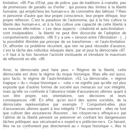
limitation. »95 Pas d’Etat, pas de police, pas de traditions à craindre, pas
de promesses de paradis ou d’enfer : qui posera des limites à la liberté
humaine, qui empêchera les humain-e-s de commettre des bêtises ? Rien
ni personne d’autre que leur propre conscience, leur propre éthique, leur
propre réflexion. C’est le paradoxe de l’autonomie, qui à la fois cultive la
liberté des humain-e-s, et à la fois cultive une capacité de cette liberté à
se mesurer elle-même. « Les deux aspects - créativité et auto-limitation -
sont inséparables : la liberté ne peut être dissociée de l’adoption de
comportements prudents. »96 Il y a une « tension entre
l’illimitation
- (...)
la possibilité illimitée par principe de se transformer - et
l’auto-limitation
.
Or, affronter ce problème récurrent, que rien ne peut résoudre d’avance,
c’est la tâche des individus éduqués dans, par et pour la démocratie »97.
« Il faut
à la fois
favoriser l’activité instituante et introduire le maximum
de réflexivité en elle. »95
Ainsi, la démocratie peut faire peur. « Régime de la liberté, cette
démocratie est donc le régime du risque historique. Mais elle est aussi,
ipso facto, le régime de l’auto-limitation. »51 La démocratie, « régime
tragique » du « risque historique » : cela « ne signifie pas qu’elle est plus
exposée que d’autres formes de société aux menaces sur son intégrité,
mais qu’elle
se confronte
à l’absence totale d’assurances ultimes quant à
son être propre, ses orientations, ses décisions et leurs
conséquences »98. En effet, qu’en est-il des autres sociétés, de la
démocratie représentative par exemple ? Comportent-elles plus
d’assurances ultimes quant à leur intégrité ? Pas vraiment : elles ne font
que cultiver des assurances illusoires ; les citoyen-ne-s effrayé-e-s par
l’abîme de la liberté pensent se préserver en confiant les dangereuses
tâches politiques aux sécurisant-e-s expert-e-s politicien-ne-s. Ce faisant,
illes ne se confrontent pas directement au « risque historique », illes le