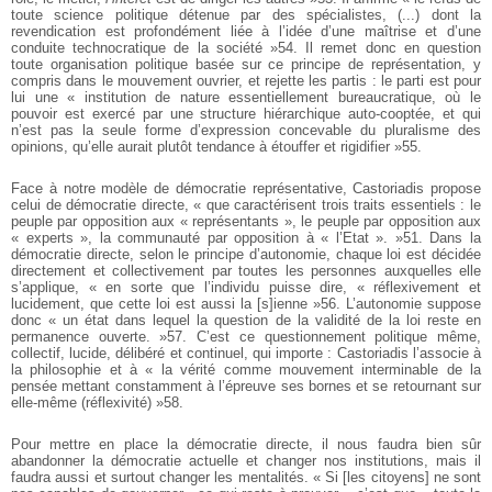
toute science politique détenue par des spécialistes, (...) dont la
revendication est profondément liée à l’idée d’une maîtrise et d’une
conduite technocratique de la société »54. Il remet donc en question
toute organisation politique basée sur ce principe de représentation, y
compris dans le mouvement ouvrier, et rejette les partis : le parti est pour
lui une « institution de nature essentiellement bureaucratique, où le
pouvoir est exercé par une structure hiérarchique auto-cooptée, et qui
n’est pas la seule forme d’expression concevable du pluralisme des
opinions, qu’elle aurait plutôt tendance à étouffer et rigidifier »55.
Face à notre modèle de démocratie représentative, Castoriadis propose
celui de démocratie directe, « que caractérisent trois traits essentiels : le
peuple par opposition aux « représentants », le peuple par opposition aux
« experts », la communauté par opposition à « l’Etat ». »51. Dans la
démocratie directe, selon le principe d’autonomie, chaque loi est décidée
directement et collectivement par toutes les personnes auxquelles elle
s’applique, « en sorte que l’individu puisse dire, « réflexivement et
lucidement, que cette loi est aussi la [s]ienne »56. L’autonomie suppose
donc « un état dans lequel la question de la validité de la loi reste en
permanence ouverte. »57. C’est ce questionnement politique même,
collectif, lucide, délibéré et continuel, qui importe : Castoriadis l’associe à
la philosophie et à « la vérité comme mouvement interminable de la
pensée mettant constamment à l’épreuve ses bornes et se retournant sur
elle-même (réflexivité) »58.
Pour mettre en place la démocratie directe, il nous faudra bien sûr
abandonner la démocratie actuelle et changer nos institutions, mais il
faudra aussi et surtout changer les mentalités. « Si [les citoyens] ne sont