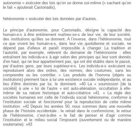
autonomie = exécuter des lois qu’on se donne soi-même (« sachant qu’on
le fait » ajouterait Castoriadis),
hétéronomie = exécuter des lois données par d’autres.
Le principe d’autonomie, pour Castoriadis, désigne la capacité des
humain-e-s à être entièrement maîtres-se-s de leur vie, de leur société,
des institutions qu’illes se donnent. A l’inverse, dans l’hétéronomie, tout
ce que vivent les humain-e-s, dans leur vie quotidienne et sociale, ne
dépend pas d’elleux et paraît impossible à changer. La tradition et
l’autorité, par exemple, relèvent du domaine de l’hétéronomie : elles
entraînent les individu-e-s à agir selon des principes qui leur sont donnés
d’en haut, qui ne leur appartiennent pas, qui ont été établis dans le passé,
par d’autres gens, par leurs supérieur-e-s. Les individu-e-s exécutent ou
reproduisent alors des ordres, des normes, des coutumes, sans les
comprendre ou les contrôler. « Les produits de l’homme (objets ou
institutions) prennent face à lui une existence sociale indépendante, et au
lieu d’être dominés par lui, le dominent. »40 La « soumission [de la
société] à une « loi de l’autre » est auto-aliénation, occultation à elle-
même de sa nature historique et auto-créatrice »41. « La règle des
sociétés humaines est celle de l’individu social hétéronome,
conforme
à
l’institution sociale et
fonctionnel
pour la reproduction de cette même
institution. »42 Depuis les années 50, nous sommes dans une nouvelle
phase de l’histoire occidentale : le
retrait dans le conformisme
, le retour
de l’hétéronomie, c’est-à-dire « le fait de penser et d’agir comme
l’institution et le milieu social l’imposent (ouvertement ou de manière
souterraine). »43