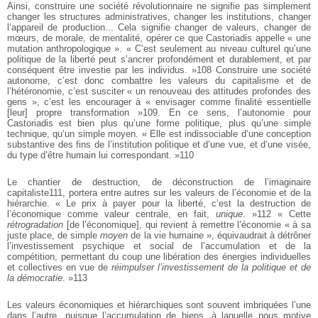
Ainsi, construire une société révolutionnaire ne signifie pas simplement
changer les structures administratives, changer les institutions, changer
l’appareil de production... Cela signifie changer de valeurs, changer de
mœurs, de morale, de mentalité, opérer ce que Castoriadis appelle « une
mutation anthropologique ». « C’est seulement au niveau culturel qu’une
politique de la liberté peut s’ancrer profondément et durablement, et par
conséquent être investie par les individus. »108 Construire une société
autonome, c’est donc combattre les valeurs du capitalisme et de
l’hétéronomie, c’est susciter « un renouveau des attitudes profondes des
gens », c’est les encourager à « envisager comme finalité essentielle
[leur] propre transformation »109. En ce sens, l’autonomie pour
Castoriadis est bien plus qu’une forme politique, plus qu’une simple
technique, qu’un simple moyen. « Elle est indissociable d’une conception
substantive des fins de l’institution politique et d’une vue, et d’une visée,
du type d’être humain lui correspondant. »110
Le chantier de destruction, de déconstruction de l’imaginaire
capitaliste111, portera entre autres sur les valeurs de l’économie et de la
hiérarchie. « Le prix à payer pour la liberté, c’est la destruction de
l’économique comme valeur centrale, en fait,
unique
. »112 « Cette
rétrogradation
[de l’économique], qui revient à remettre l’économie « à sa
juste place, de simple
moyen
de la vie humaine », équivaudrait à détrôner
l’investissement psychique et social de l’accumulation et de la
compétition, permettant du coup une libération des énergies individuelles
et collectives en vue de
réimpulser l’investissement de la politique et de
la démocratie
. »113
Les valeurs économiques et hiérarchiques sont souvent imbriquées l’une
dans l’autre, puisque l’accumulation de biens, à laquelle nous motive