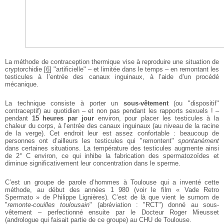
La méthode de contraception thermique vise à reproduire une situation de
cryptorchidie
[
6
]
"artificielle" – et limitée dans le temps – en remontant les
testicules à l’entrée des canaux inguinaux, à l’aide d’un procédé
mécanique.
La technique consiste à porter un
sous-vêtement
(ou "dispositif"
contraceptif) au quotidien – et non pas pendant les rapports sexuels ! –
pendant
15 heures par jour
environ, pour placer les testicules à la
chaleur du corps, à l’entrée des canaux inguinaux (au niveau de la racine
de la verge). Cet endroit leur est assez confortable : beaucoup de
personnes ont d’ailleurs les testicules qui "remontent"
spontanément
dans certaines situations. La température des testicules augmente ainsi
de 2° C environ, ce qui inhibe la fabrication des spermatozoïdes et
diminue significativement leur concentration dans le sperme.
C’est un groupe de parole d’hommes à Toulouse qui a inventé cette
méthode, au début des années 1 980 (voir le film « Vade Retro
Spermato » de Philippe Lignières). C’est de là que vient le surnom de
"
remonte-couilles toulousain
" (abréviation : "RCT") donné au sous-
vêtement – perfectionné ensuite par le Docteur Roger Mieusset
(andrologue qui faisait partie de ce groupe) au CHU de Toulouse.