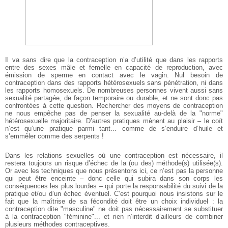
Il va sans dire que la contraception n’a d’utilité que dans les rapports
entre des sexes mâle et femelle en capacité de reproduction, avec
émission de sperme en contact avec le vagin. Nul besoin de
contraception dans des rapports hétérosexuels sans pénétration, ni dans
les rapports homosexuels. De nombreuses personnes vivent aussi sans
sexualité partagée, de façon temporaire ou durable, et ne sont donc pas
confrontées à cette question. Rechercher des moyens de contraception
ne nous empêche pas de penser la sexualité au-delà de la "norme"
hétérosexuelle majoritaire. D’autres pratiques mènent au plaisir – le coït
n’est qu’une pratique parmi tant... comme de s’enduire d’huile et
s’emmêler comme des serpents !
Dans les relations sexuelles où une contraception est nécessaire, il
restera toujours un risque d’échec de la (ou des) méthode(s) utilisée(s).
Or avec les techniques que nous présentons ici, ce n’est pas la personne
qui peut être enceinte – donc celle qui subira dans son corps les
conséquences les plus lourdes – qui porte la responsabilité du suivi de la
pratique et/ou d’un échec éventuel. C’est pourquoi nous insistons sur le
fait que la maîtrise de sa fécondité doit être un choix individuel : la
contraception dite "masculine" ne doit pas nécessairement se substituer
à la contraception "féminine"... et rien n’interdit d’ailleurs de combiner
plusieurs méthodes contraceptives.