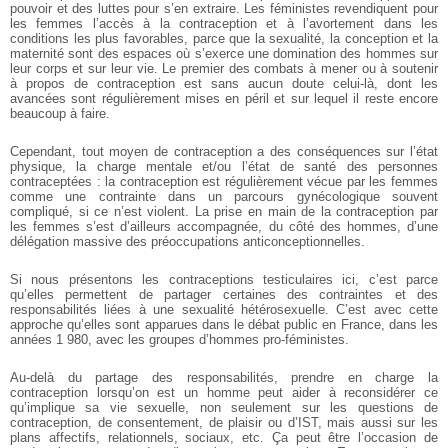
pouvoir et des luttes pour s’en extraire. Les féministes revendiquent pour
les femmes l’accès à la contraception et à l’avortement dans les
conditions les plus favorables, parce que la sexualité, la conception et la
maternité sont des espaces où s’exerce une domination des hommes sur
leur corps et sur leur vie. Le premier des combats à mener ou à soutenir
à propos de contraception est sans aucun doute celui-là, dont les
avancées sont régulièrement mises en péril et sur lequel il reste encore
beaucoup à faire.
Cependant, tout moyen de contraception a des conséquences sur l’état
physique, la charge mentale et/ou l’état de santé des personnes
contraceptées : la contraception est régulièrement vécue par les femmes
comme une contrainte dans un parcours gynécologique souvent
compliqué, si ce n’est violent. La prise en main de la contraception par
les femmes s’est d’ailleurs accompagnée, du côté des hommes, d’une
délégation massive des préoccupations anticonceptionnelles.
Si nous présentons les contraceptions testiculaires ici, c’est parce
qu’elles permettent de partager certaines des contraintes et des
responsabilités liées à une sexualité hétérosexuelle. C’est avec cette
approche qu’elles sont apparues dans le débat public en France, dans les
années 1 980, avec les groupes d’hommes pro-féministes.
Au-delà du partage des responsabilités, prendre en charge la
contraception lorsqu’on est un homme peut aider à reconsidérer ce
qu’implique sa vie sexuelle, non seulement sur les questions de
contraception, de consentement, de plaisir ou d’IST, mais aussi sur les
plans affectifs, relationnels, sociaux, etc. Ça peut être l’occasion de