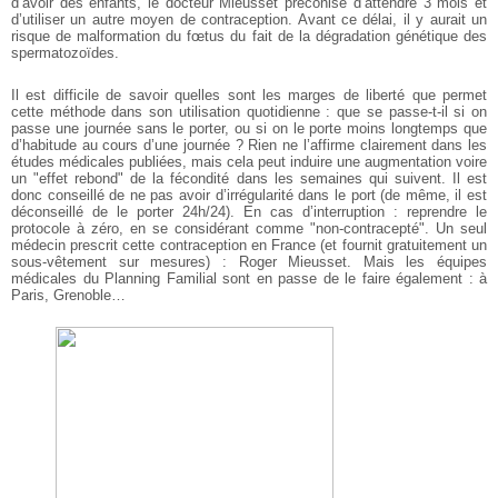
d’avoir des enfants, le docteur Mieusset préconise d’attendre 3 mois et
d’utiliser un autre moyen de contraception. Avant ce délai, il y aurait un
risque de malformation du fœtus du fait de la dégradation génétique des
spermatozoïdes.
Il est difficile de savoir quelles sont les marges de liberté que permet
cette méthode dans son utilisation quotidienne : que se passe-t-il si on
passe une journée sans le porter, ou si on le porte moins longtemps que
d’habitude au cours d’une journée ? Rien ne l’affirme clairement dans les
études médicales publiées, mais cela peut induire une augmentation voire
un "effet rebond" de la fécondité dans les semaines qui suivent. Il est
donc conseillé de ne pas avoir d’irrégularité dans le port (de même, il est
déconseillé de le porter 24h/24). En cas d’interruption : reprendre le
protocole à zéro, en se considérant comme "non-contracepté". Un seul
médecin prescrit cette contraception en France (et fournit gratuitement un
sous-vêtement sur mesures) : Roger Mieusset. Mais les équipes
médicales du Planning Familial sont en passe de le faire également : à
Paris, Grenoble…