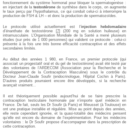
fonctionnement du système hormonal pour bloquer la spermatogenèse :
en injectant de la
testostérone
de synthèse dans le corps, on augmente
le taux perçu par l’hypothalamus, ce qui conduit celui-ci à interrompre la
production de FSH & LH – et donc la production de spermatozoïdes.
Le protocole utilisé actuellement est l’
injection hebdomadaire
d’énanthate de testostérone
[
7
]
(200 mg en solution huileuse) en
intramusculaire. L’Organisation Mondiale de la Santé a mené plusieurs
études (sur près de 1 000 personnes) qui valident ce protocole : celui-ci
présente à la fois une très bonne efficacité contraceptive et des effets
secondaires limités.
Au début des années 1 980, en France, un premier protocole (qui
associait un progestatif oral et du gel de testostérone) avait été testé par
des volontaires de l’ARDECOM (Association pour la Recherche et le
Développement de la Contraception Masculine) sous le contrôle du
Docteur Jean-Claude Soufir (endocrinologue, Hôpital Cochin à Paris).
D’autres produits pourraient encore être développés, si la recherche
avançait vraiment...
Il est théoriquement possible aujourd’hui de se faire prescrire la
contraception testiculaire hormonale par n’importe quel médecin en
France. De fait, seuls les Dr Soufir (à Paris) et Mieusset (à Toulouse) en
ont une pratique installée et régulière. Mise au point depuis des années,
elle reste cependant ignorée, et la quasi-totalité des médecins pensent
qu’elle est encore du domaine de l’expérimentation. Pour les médecins
volontaires : le Dr Soufir propose d’accompagner dans la prescription de
cette contraception.