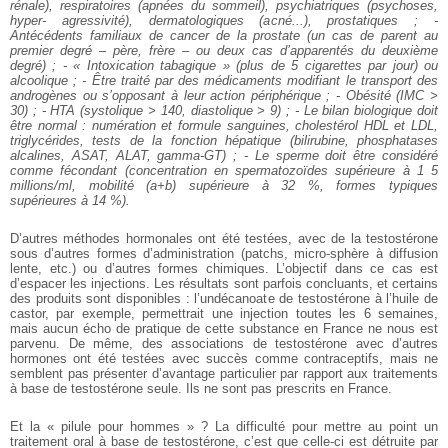
rénale), respiratoires (apnées du sommeil), psychiatriques (psychoses,
hyper- agressivité), dermatologiques (acné...), prostatiques ; -
Antécédents familiaux de cancer de la prostate (un cas de parent au
premier degré – père, frère – ou deux cas d’apparentés du deuxième
degré) ; - « Intoxication tabagique » (plus de 5 cigarettes par jour) ou
alcoolique ; - Être traité par des médicaments modifiant le transport des
androgènes ou s’opposant à leur action périphérique ; - Obésité (IMC >
30) ; - HTA (systolique > 140, diastolique > 9) ; - Le bilan biologique doit
être normal : numération et formule sanguines, cholestérol HDL et LDL,
triglycérides, tests de la fonction hépatique (bilirubine, phosphatases
alcalines, ASAT, ALAT, gamma-GT) ; - Le sperme doit être considéré
comme fécondant (concentration en spermatozoïdes supérieure à 1 5
millions/ml, mobilité (a+b) supérieure à 32 %, formes typiques
supérieures à 14 %).
D’autres méthodes hormonales ont été testées, avec de la testostérone
sous d’autres formes d’administration (patchs, micro-sphère à diffusion
lente, etc.) ou d’autres formes chimiques. L’objectif dans ce cas est
d’espacer les injections. Les résultats sont parfois concluants, et certains
des produits sont disponibles : l’undécanoate de testostérone à l’huile de
castor, par exemple, permettrait une injection toutes les 6 semaines,
mais aucun écho de pratique de cette substance en France ne nous est
parvenu. De même, des associations de testostérone avec d’autres
hormones ont été testées avec succès comme contraceptifs, mais ne
semblent pas présenter d’avantage particulier par rapport aux traitements
à base de testostérone seule. Ils ne sont pas prescrits en France.
Et la « pilule pour hommes » ? La difficulté pour mettre au point un
traitement oral à base de testostérone, c’est que celle-ci est détruite par