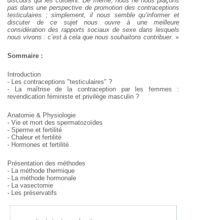
discours qui les côtoient. De même, nous ne nous plaçons
pas dans une perspective de promotion des contraceptions
testiculaires ; simplement, il nous semble qu’informer et
discuter de ce sujet nous ouvre à une meilleure
considération des rapports sociaux de sexe dans lesquels
nous vivons : c’est à cela que nous souhaitons contribuer.
»
Sommaire :
Introduction
- Les contraceptions "testiculaires" ?
- La maîtrise de la contraception par les femmes :
revendication féministe et privilège masculin ?
Anatomie & Physiologie
- Vie et mort des spermatozoïdes
- Sperme et fertilité
- Chaleur et fertilité
- Hormones et fertilité
Présentation des méthodes
- La méthode thermique
- La méthode hormonale
- La vasectomie
- Les préservatifs