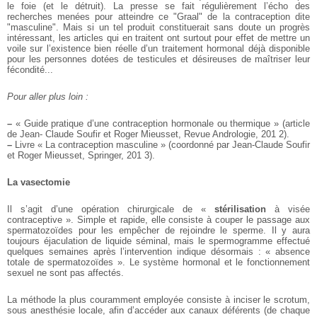
le foie (et le détruit). La presse se fait régulièrement l’écho des
recherches menées pour atteindre ce "Graal" de la contraception dite
"masculine". Mais si un tel produit constituerait sans doute un progrès
intéressant, les articles qui en traitent ont surtout pour effet de mettre un
voile sur l’existence bien réelle d’un traitement hormonal déjà disponible
pour les personnes dotées de testicules et désireuses de maîtriser leur
fécondité...
Pour aller plus loin :
–
« Guide pratique d’une contraception hormonale ou thermique » (article
de Jean- Claude Soufir et Roger Mieusset, Revue Andrologie, 201 2).
–
Livre « La contraception masculine » (coordonné par Jean-Claude Soufir
et Roger Mieusset, Springer, 201 3).
La vasectomie
Il s’agit d’une opération chirurgicale de «
stérilisation
à visée
contraceptive ». Simple et rapide, elle consiste à couper le passage aux
spermatozoïdes pour les empêcher de rejoindre le sperme. Il y aura
toujours éjaculation de liquide séminal, mais le spermogramme effectué
quelques semaines après l’intervention indique désormais : « absence
totale de spermatozoïdes ». Le système hormonal et le fonctionnement
sexuel ne sont pas affectés.
La méthode la plus couramment employée consiste à inciser le scrotum,
sous anesthésie locale, afin d’accéder aux canaux déférents (de chaque