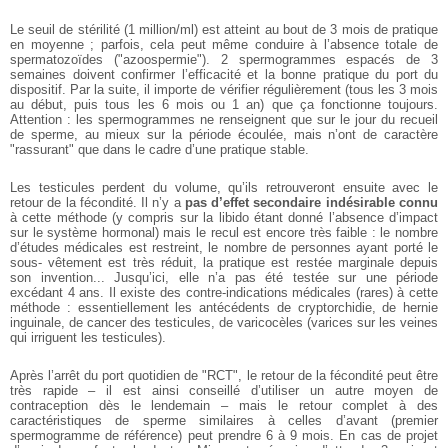
Le seuil de stérilité (1 million/ml) est atteint au bout de 3 mois de pratique
en moyenne ; parfois, cela peut même conduire à l’absence totale de
spermatozoïdes ("azoospermie"). 2 spermogrammes espacés de 3
semaines doivent confirmer l’efficacité et la bonne pratique du port du
dispositif. Par la suite, il importe de vérifier régulièrement (tous les 3 mois
au début, puis tous les 6 mois ou 1 an) que ça fonctionne toujours.
Attention : les spermogrammes ne renseignent que sur le jour du recueil
de sperme, au mieux sur la période écoulée, mais n’ont de caractère
"rassurant" que dans le cadre d’une pratique stable.
Les testicules perdent du volume, qu’ils retrouveront ensuite avec le
retour de la fécondité. Il n’y a
pas d’effet secondaire indésirable connu
à cette méthode (y compris sur la libido étant donné l’absence d’impact
sur le système hormonal) mais le recul est encore très faible : le nombre
d’études médicales est restreint, le nombre de personnes ayant porté le
sous- vêtement est très réduit, la pratique est restée marginale depuis
son invention... Jusqu’ici, elle n’a pas été testée sur une période
excédant 4 ans. Il existe des contre-indications médicales (rares) à cette
méthode : essentiellement les antécédents de cryptorchidie, de hernie
inguinale, de cancer des testicules, de varicocèles (varices sur les veines
qui irriguent les testicules).
Après l’arrêt du port quotidien de "RCT", le retour de la fécondité peut être
très rapide – il est ainsi conseillé d’utiliser un autre moyen de
contraception dès le lendemain – mais le retour complet à des
caractéristiques de sperme similaires à celles d’avant (premier
spermogramme de référence) peut prendre 6 à 9 mois. En cas de projet