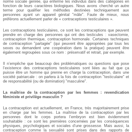
norme sociale genrée, qui enferme les individus dans des catégories en
fonction de leurs caractères biologiques. Nous avons cherché un autre
terme pour qualifier les méthodes destinées techniquement aux
personnes ayant un appareil génital "mâle". Faute de mieux, nous
préférons actuellement parler de « contraceptions testiculaires ».
Les contraceptions testiculaires, ce sont les contraceptions que peuvent
prendre en charge des personnes qui ont des testicules : vasectomie,
contraception thermique, contraception hormonale. Certaines techniques
de contraception "partagée" (qui peuvent être appropriées par tous les
sexes ou demandent une coopération dans la pratique) peuvent être
également regroupées sous ce nom : préservatif et retrait, par exemple.
Il n’empêche que beaucoup des problématiques ou questions que pose
l’existence des contraceptions testiculaires sont liées au fait que ça
puisse être un homme qui prenne en charge la contraception, dans une
société patriarcale : on parlera à la fois de contraception "testiculaire" et
de responsabilité (ou de domination) "masculine".
La maîtrise de la contraception par les femmes : revendication
féministe et privilège masculin ?
La contraception est actuellement, en France, très majoritairement prise
en charge par les femmes. La maîtrise de la contraception par les
personnes dont le corps portera l’embryon est bien évidemment
souhaitable : ce sont les premières concernées par les conséquences
physiques, psychologiques et sociales d’une grossesse. Mais aussi, la
contraception comme la sexualité sont prises dans des rapports de