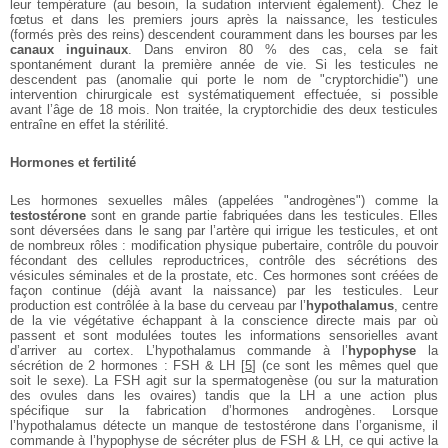
leur température (au besoin, la sudation intervient également). Chez le
fœtus et dans les premiers jours après la naissance, les testicules
(formés près des reins) descendent couramment dans les bourses par les
canaux inguinaux
. Dans environ 80 % des cas, cela se fait
spontanément durant la première année de vie. Si les testicules ne
descendent pas (anomalie qui porte le nom de "cryptorchidie") une
intervention chirurgicale est systématiquement effectuée, si possible
avant l’âge de 18 mois. Non traitée, la cryptorchidie des deux testicules
entraîne en effet la stérilité.
Hormones et fertilité
Les hormones sexuelles mâles (appelées "androgènes") comme la
testostérone
sont en grande partie fabriquées dans les testicules. Elles
sont déversées dans le sang par l’artère qui irrigue les testicules, et ont
de nombreux rôles : modification physique pubertaire, contrôle du pouvoir
fécondant des cellules reproductrices, contrôle des sécrétions des
vésicules séminales et de la prostate, etc. Ces hormones sont créées de
façon continue (déjà avant la naissance) par les testicules. Leur
production est contrôlée à la base du cerveau par l’
hypothalamus
, centre
de la vie végétative échappant à la conscience directe mais par où
passent et sont modulées toutes les informations sensorielles avant
d’arriver au cortex. L’hypothalamus commande à l’
hypophyse
la
sécrétion de 2 hormones : FSH & LH
[
5
]
(ce sont les mêmes quel que
soit le sexe). La FSH agit sur la spermatogenèse (ou sur la maturation
des ovules dans les ovaires) tandis que la LH a une action plus
spécifique sur la fabrication d’hormones androgènes. Lorsque
l’hypothalamus détecte un manque de testostérone dans l’organisme, il
commande à l’hypophyse de sécréter plus de FSH & LH, ce qui active la