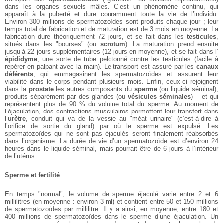
dans les organes sexuels mâles. C’est un phénomène continu, qui
apparaît à la puberté et dure couramment toute la vie de l’individu.
Environ 300 millions de spermatozoïdes sont produits chaque jour ; leur
temps total de fabrication et de maturation est de 3 mois en moyenne. La
fabrication dure théoriquement 72 jours, et se fait dans les
testicules
,
situés dans les "bourses" (ou
scrotum
). La maturation prend ensuite
jusqu’à 22 jours supplémentaires (12 jours en moyenne), et se fait dans l’
épididyme
, une sorte de tube pelotonné contre les testicules (facile à
repérer en palpant avec la main). Le transport est assuré par les
canaux
déférents
, qui emmagasinent les spermatozoïdes et assurent leur
viabilité dans le corps pendant plusieurs mois. Enfin, ceux-ci rejoignent
dans la
prostate
les autres composants du
sperme
(ou liquide séminal),
produits séparément par des glandes (ou
vésicules séminales
) – et qui
représentent plus de 90 % du volume total du sperme. Au moment de
l’éjaculation, des contractions musculaires permettent leur transfert dans
l’
urètre
, conduit qui va de la vessie au "méat urinaire" (c’est-à-dire à
l’orifice de sortie du gland) par où le sperme est expulsé. Les
spermatozoïdes qui ne sont pas éjaculés seront finalement réabsorbés
dans l’organisme. La durée de vie d’un spermatozoïde est d’environ 24
heures dans le liquide séminal, mais pourrait être de 6 jours à l’intérieur
de l’utérus.
Sperme et fertilité
En temps "normal", le volume de sperme éjaculé varie entre 2 et 6
millilitres (en moyenne : environ 3 ml) et contient entre 50 et 150 millions
de spermatozoïdes par millilitre. Il y a ainsi, en moyenne, entre 180 et
400 millions de spermatozoïdes dans le sperme d’une éjaculation. Un