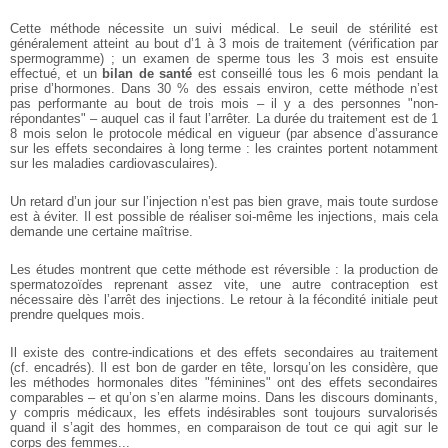
Cette méthode nécessite un suivi médical. Le seuil de stérilité est
généralement atteint au bout d’1 à 3 mois de traitement (vérification par
spermogramme) ; un examen de sperme tous les 3 mois est ensuite
effectué, et un
bilan de santé
est conseillé tous les 6 mois pendant la
prise d’hormones. Dans 30 % des essais environ, cette méthode n’est
pas performante au bout de trois mois – il y a des personnes "non-
répondantes" – auquel cas il faut l’arrêter. La durée du traitement est de 1
8 mois selon le protocole médical en vigueur (par absence d’assurance
sur les effets secondaires à long terme : les craintes portent notamment
sur les maladies cardiovasculaires).
Un retard d’un jour sur l’injection n’est pas bien grave, mais toute surdose
est à éviter. Il est possible de réaliser soi-même les injections, mais cela
demande une certaine maîtrise.
Les études montrent que cette méthode est réversible : la production de
spermatozoïdes reprenant assez vite, une autre contraception est
nécessaire dès l’arrêt des injections. Le retour à la fécondité initiale peut
prendre quelques mois.
Il existe des contre-indications et des effets secondaires au traitement
(cf. encadrés). Il est bon de garder en tête, lorsqu’on les considère, que
les méthodes hormonales dites "féminines" ont des effets secondaires
comparables – et qu’on s’en alarme moins. Dans les discours dominants,
y compris médicaux, les effets indésirables sont toujours survalorisés
quand il s’agit des hommes, en comparaison de tout ce qui agit sur le
corps des femmes...