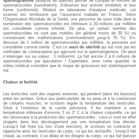
spermogramme
(analyse de sperme) permet de compter le nombre de
spermatozoïdes (numération), d’observer leur activité (mobilité) et leur
forme (conformité). Réalisé en laboratoire d’analyse médicale, cet
examen est remboursé par l’assurance maladie en France. Selon
l’Organisation Mondiale de la Santé, une personne de sexe mâle dont la
numération des spermatozoïdes est inférieure à 20 millions par millilitre
est considérée comme infertile. De plus, un certain nombre des
spermatozoïdes ne sont pas mobiles (en général moins de 30 %) ou
connaissent des malformations (communément jusqu’à 70 %). En-
dessous de 1 million de spermatozoïdes par millilitre, la personne est
considérée comme stérile. C’est ce
seuil de stérilité
qui est visé par les
méthodes de contraception qui agissent sur la spermatogenèse. On peut
s’interroger sur sa valeur : 1 million/ml, ça fait encore 2 à 6 millions de
spermatozoïdes par éjaculation ! Cependant, avec cette quantité, le
milieu médical considère que le risque de grossesse est statistiquement
nul.
Chaleur et fertilité
Les testicules sont des organes externes, qui pendent (dans les bourses)
entre les jambes. Grâce aux particularités de sa peau et à la contraction
de certains muscles, le scrotum régule la température des testicules.
Situé à l’extérieur de la cavité pelvienne, il les maintient à une
température inférieure d’environ 2 ou 3° C à la chaleur corporelle, ce qui
est nécessaire à la production des spermatozoïdes : ceux-ci sont en effet
stoppés dans leur développement par une température trop élevée.
Lorsqu’il fait froid (ou lors d’une érection), le scrotum se contracte et
rapproche ainsi les testicules du corps, ce qui les réchauffe ; lorsqu’il fait
chaud, au contraire, il se dilate et les éloigne du corps, ce qui fait baisser