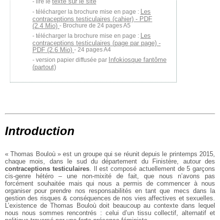
texte sur le site
lire le
Les
télécharger la brochure mise en page :
contraceptions testiculaires (cahier) - PDF
(2.4 Mio)
- Brochure de 24 pages A5
Les
télécharger la brochure mise en page :
contraceptions testiculaires (page par page) -
PDF (2.6 Mio)
- 24 pages A4
Infokiosque fantôme
version papier diffusée par
(partout)
Introduction
« Thomas Bouloù » est un groupe qui se réunit depuis le printemps 2015,
chaque mois, dans le sud du département du Finistère, autour des
contraceptions testiculaires
. Il est composé actuellement de 5 garçons
cis-genre hétéro – une non-mixité de fait, que nous n’avons pas
forcément souhaitée mais qui nous a permis de commencer à nous
organiser pour prendre nos responsabilités en tant que mecs dans la
gestion des risques & conséquences de nos vies affectives et sexuelles.
L’existence de Thomas Bouloù doit beaucoup au contexte dans lequel
nous nous sommes rencontrés : celui d’un tissu collectif, alternatif et