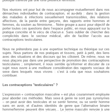
politique traversé par une forte présence féministe.
Nos réunions ont pour but de nous accompagner mutuellement dans nos
démarches individuelles de contraception, et au-delà : dans la gestion
des maladies & infections sexuellement transmissibles, des relations
affectives, de la parole entre garçons, des rapports entre hommes et
femmes, du soutien au féminisme... Notre groupe a aussi pour objectif de
porter toutes ces questions dans l’espace public, en nous appuyant sur la
pratique concrète et le vécu de chacun.e. Sans oublier de chercher des
complicités dans le secteur médical, afin de faciliter l’accès aux
contraceptions testiculaires.
Nous ne prétendons pas à une expertise technique ou théorique sur ces
sujets. Nous partons de nos pratiques et tissons, petit à petit, des liens
avec des situations et des discours qui les côtoient. De même, nous ne
nous plaçons pas dans une perspective de promotion des contraceptions
testiculaires ; simplement, il nous semble qu’informer et discuter de ce
sujet nous ouvre à une meilleure considération des rapports sociaux de
sexe dans lesquels nous vivons : c’est à cela que nous souhaitons
contribuer.
Les contraceptions "testiculaires" ?
L’expression « contraception masculine » est plus couramment employée
pour aborder ces méthodes. Mais sexe & genre ne sont pas synonymes
– on peut avoir des testicules et se sentir femme, ou se sentir homme
sans en avoir, et d’autres identités de genre que l’alternative binaire
homme/femme peuvent être vécues... Le terme masculin renvoie à une