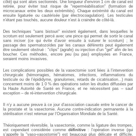
côté) qui sont alors sectionnés. Une longueur d’environ 1 cm de canal est
retirée, pour éviter tout risque de "reperméabilisation" (formation de
microcanaux entre les deux extrémités). Chaque extrémité du canal est
ensuite ligaturée ou cautérisée (par électrocoagulation). Les testicules
n’étant pas touchés, aucune douleur n’est à craindre de côté-là.
Des techniques "sans bistouri" existent également, dans lesquelles le
scrotum est seulement percé avec une pince qui permet de sortir le canal
sans inciser (ce qui évite d’avoir ensuite à suturer le scrotum) ; le
passage des spermatozoïdes par les canaux déférents peut également
être seulement obstrué : "clips" (agrafe) ou injection d’un "gel" afin de les
boucher. Ces méthodes, encore peu (ou pas) employées en France,
seraient moins invasives.
Les complications possibles de la vasectomie sont liées à l’intervention
chirurgicale (hémorragies, hématomes, infections, inflammations du
testicule ou de l’épididyme, granulomes, retards de cicatrisation...) mais
concernent moins de 1 0 % des opérations selon les études diffusées par
la Haute Autorité de Santé en France, et ne nécessitent pas – sauf
exception – de ré-intervention chirurgicale.
Il n’y a aucune preuve à ce jour d’association causale entre le cancer de
la prostate et la vasectomie. Aucune contre-indication permanente à la
stérilisation n’est retenue par l’Organisation Mondiale de la Santé.
Théoriquement réversible, la vasectomie, comme la ligature des trompes,
est cependant considérée comme
définitive
: l’opération inverse (qui
s’appelle la "vaso-vasostomie") est beaucoup plus délicate et difficile,