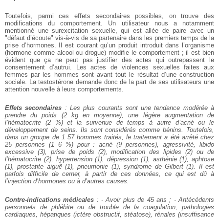
Toutefois, parmi ces effets secondaires possibles, on trouve des
modifications du comportement. Un utilisateur nous a notamment
mentionné une surexcitation sexuelle, qui est allée de paire avec un
"défaut d’écoute" vis-à-vis de sa partenaire dans les premiers temps de la
prise d’hormones. Il est courant qu’un produit introduit dans l’organisme
(hormone comme alcool ou drogue) modifie le comportement ; il est bien
évident que ça ne peut pas justifier des actes qui outrepassent le
consentement d’autrui. Les actes de violences sexuelles faites aux
femmes par les hommes sont avant tout le résultat d’une construction
sociale. La testostérone demande donc de la part de ses utilisateurs une
attention nouvelle à leurs comportements.
Effets secondaires
: Les plus courants sont une tendance modérée à
prendre du poids (2 kg en moyenne), une légère augmentation de
l’hématocrite (2 %) et la survenue de temps à autre d’acné ou le
développement de seins. Ils sont considérés comme bénins. Toutefois,
dans un groupe de 1 57 hommes traités, le traitement a été arrêté chez
25 personnes (1 6 %) pour : acné (9 personnes), agressivité, libido
excessive (3), prise de poids (2), modification des lipides (2) ou de
l’hématocrite (2), hypertension (1), dépression (1), asthénie (1), aphtose
(1), prostatite aiguë (1), pneumonie (1), syndrome de Gilbert (1). Il est
parfois difficile de cerner, à partir de ces données, ce qui est dû à
l’injection d’hormones ou à d’autres causes.
Contre-indications médicales
: - Avoir plus de 45 ans ; - Antécédents
personnels de phlébite ou de trouble de la coagulation, pathologies
cardiaques, hépatiques (ictère obstructif, stéatose), rénales (insuffisance