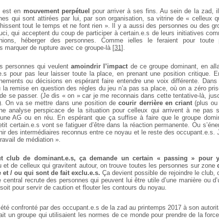
i est en
mouvement perpétuel
pour arriver à ses fins. Au sein de la zad, i
nes qui sont attirées par lui, par son organisation, sa vitrine de « celleux 
chissent tout le temps et ne font rien ». Il y a aussi des personnes ou des g
ci, qui acceptent du coup de participer à certain.e.s de leurs initiatives com
unions, héberger des personnes. Comme ielles le feraient pour toute 
s marquer de rupture avec ce groupe-là
[
31
]
.
es personnes qui veulent
amoindrir l’impact
de ce groupe dominant, en all
e.s pour pas leur laisser toute la place, en prenant une position critique. E
ements ou décisions en espérant faire entendre une voix différente. Dans 
la remise en question des régles du jeu n’a pas sa place, où on a zéro pris
 de se passer. (Je dis « on » car je me reconnais dans cette tentative-là, jus
). On va se mettre dans une position de
courir derrière en criant
(plus ou
ne analyse perspicace de la situation pour celleux qui arrivent à ne pas s
une AG ou en réu. En espérant que ça suffise à faire que le groupe domi
etit certain.e.s vont se fatiguer d’être dans la réaction permanente. Ou s’éner
ir des intermédiaires reconnus entre ce noyau et le reste des occupant.e.s. 
travail de médiation ».
 club de dominant.e.s, ça demande un certain « passing » pour y 
u et de celleux qui gravitent autour, on trouve toutes les personnes sur zone
q
 et / ou qui sont de fait exclu.e.s.
Ça devient possible de rejoindre le club,
e central recrute des personnes qui peuvent lui être utile d’une manière ou d’
it pour servir de caution et flouter les contours du noyau.
té confronté par des occupant.e.s de la zad au printemps 2017 à son autorit
tait un groupe qui utilisaient les normes de ce monde pour prendre de la force.