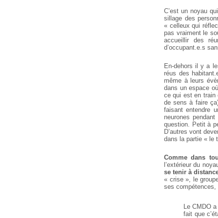
C’est un noyau qu
sillage des person
« celleux qui réfle
pas vraiment le sou
accueillir des ré
d’occupant.e.s san
En-dehors il y a l
réus des habitant.
même à leurs évèn
dans un espace où 
ce qui est en train
de sens à faire ça
faisant entendre u
neurones pendant 
question. Petit à p
D’autres vont deven
dans la partie « le 
Comme dans tout
l’extérieur du noya
se tenir à distance
« crise », le group
ses compétences, so
Le CMDO a é
fait que c’é