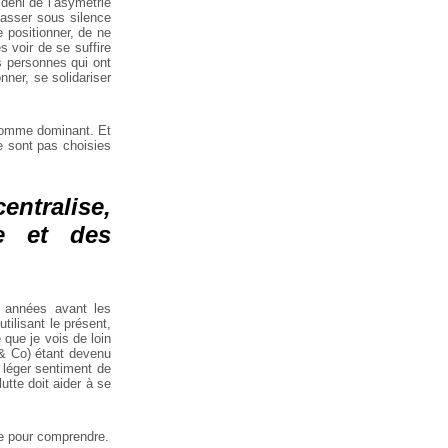
éni de l’asymétrie
passer sous silence
 positionner, de ne
s voir de se suffire
s personnes qui ont
nner, se solidariser
 comme dominant. Et
e sont pas choisies
ntralise,
e et des
x années avant les
ilisant le présent,
 que je vois de loin
 & Co) étant devenu
n léger sentiment de
utte doit aider à se
de pour comprendre.