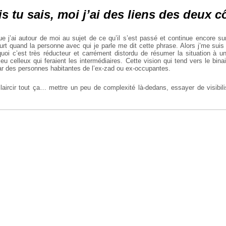
 tu sais, moi j’ai des liens des deux cô
e j’ai autour de moi au sujet de ce qu’il s’est passé et continue encore s
urt quand la personne avec qui je parle me dit cette phrase. Alors j’me suis 
uoi c’est très réducteur et carrément distordu de résumer la situation à un
eu celleux qui feraient les intermédiaires. Cette vision qui tend vers le bina
par des personnes habitantes de l’ex-zad ou ex-occupantes.
claircir tout ça… mettre un peu de complexité là-dedans, essayer de visibili