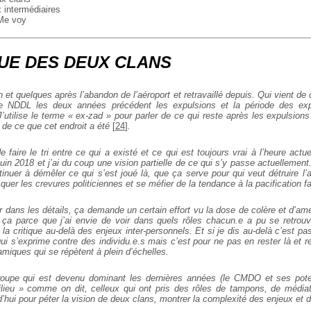
x intermédiaires
 Me voy
UE DES DEUX CLANS
n et quelques après l’abandon de l’aéroport et retravaillé depuis. Qui vient de 
e NDDL les deux années précédent les expulsions et la période des ex
’utilise le terme « ex-zad » pour parler de ce qui reste après les expulsions
 de ce que cet endroit a été
[
24
]
.
 faire le tri entre ce qui a existé et ce qui est toujours vrai à l’heure actue
juin 2018 et j’ai du coup une vision partielle de ce qui s’y passe actuelleme
inuer à démêler ce qui s’est joué là, que ça serve pour qui veut détruire l’
er les crevures politiciennes et se méfier de la tendance à la pacification f
r dans les détails, ça demande un certain effort vu la dose de colère et d’a
s ça parce que j’ai envie de voir dans quels rôles chacun.e a pu se retrouve
a critique au-delà des enjeux inter-personnels. Et si je dis au-delà c’est p
qui s’exprime contre des individu.e.s mais c’est pour ne pas en rester là et 
miques qui se répètent à plein d’échelles.
roupe qui est devenu dominant les dernières années (le CMDO et ses pot
ieu » comme on dit, celleux qui ont pris des rôles de tampons, de médiat
d’hui pour péter la vision de deux clans, montrer la complexité des enjeux et 