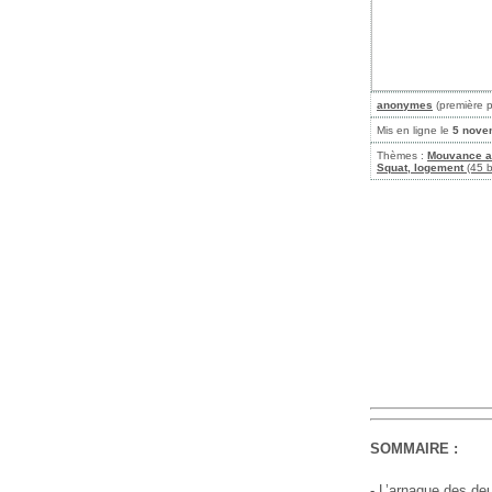
anonymes
(première 
Mis en ligne le
5 nove
Thèmes :
Mouvance 
Squat, logement
(45 b
SOMMAIRE :
- L’arnaque des de