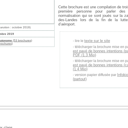
Cette brochure est une compilation de trois
première personne pour parler de
normalisation qui se sont joués sur la 
des-Landes lors de la fin de la lutte
d’aéroport.
parution : octobre 2019)
mbre 2019
texte sur le site
autonome
(53 brochures)
lire le
rochures)
télécharger la brochure mise en p
est pavé de bonnes intentions (p
PDF (1.3 Mio)
télécharger la brochure mise en p
est pavé de bonnes intentions (c
(1.4 Mio)
Infoki
version papier diffusée par
(partout)
ux clans