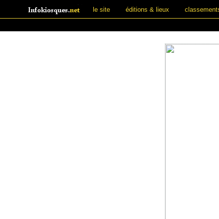
le site
éditions & lieux
classement