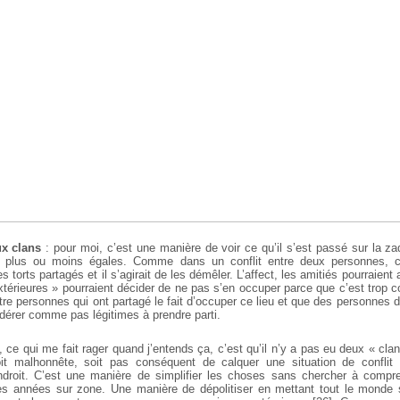
ux clans
: pour moi, c’est une manière de voir ce qu’il s’est passé sur la z
s plus ou moins égales. Comme dans un conflit entre deux personnes, c
 torts partagés et il s’agirait de les démêler. L’affect, les amitiés pourraient
térieures » pourraient décider de ne pas s’en occuper parce que c’est trop c
e personnes qui ont partagé le fait d’occuper ce lieu et que des personnes d
idérer comme pas légitimes à prendre parti.
 ce qui me fait rager quand j’entends ça, c’est qu’il n’y a pas eu deux « cla
soit malhonnête, soit pas conséquent de calquer une situation de conflit 
ndroit. C’est une manière de simplifier les choses sans chercher à compre
es années sur zone. Une manière de dépolitiser en mettant tout le monde