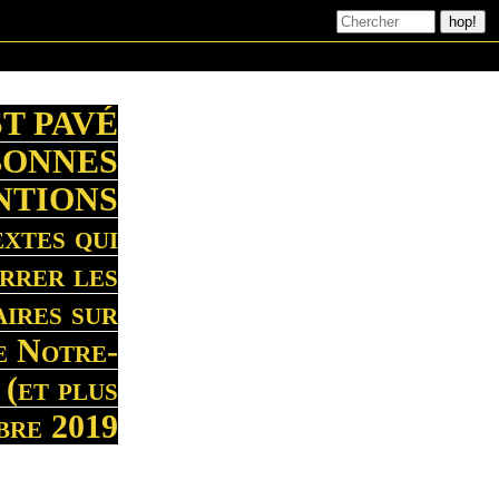
ST PAVÉ
BONNES
NTIONS
xtes qui
rrer les
aires sur
de Notre-
(et plus
bre 2019