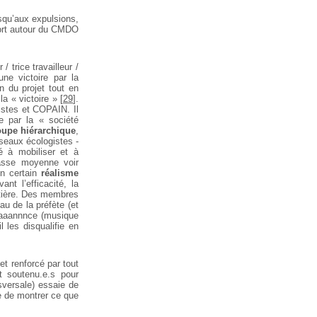
usqu’aux expulsions,
port autour du CMDO
 trice travailleur /
une victoire par la
n du projet tout en
la « victoire »
[
29
]
.
istes et COPAIN. Il
e par la « société
upe hiérarchique
,
seaux écologistes -
té à mobiliser et à
lasse moyenne voir
un certain
réalisme
nt l’efficacité, la
utière. Des membres
au de la préfète (et
saaaannnce (musique
l les disqualifie en
et renforcé par tout
t soutenu.e.s pour
sversale) essaie de
re de montrer ce que