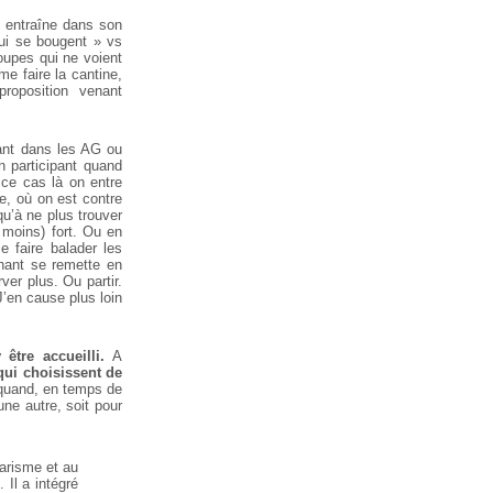
l entraîne dans son
qui se bougent » vs
roupes qui ne voient
me faire la cantine,
proposition venant
ant dans les AG ou
n participant quand
ce cas là on entre
e, où on est contre
qu’à ne plus trouver
 moins) fort. Ou en
e faire balader les
nant se remette en
ver plus. Ou partir.
J’en cause plus loin
être accueilli.
A
ui choisissent de
 quand, en temps de
une autre, soit pour
arisme et au
 Il a intégré