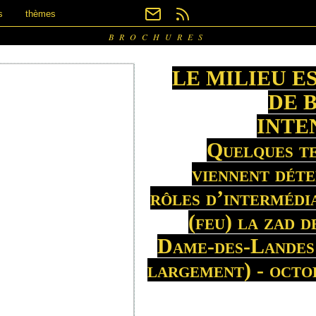
s
thèmes
BROCHURES
LE MILIEU E
DE 
INTE
Quelques te
viennent déte
rôles d’intermédi
(feu) la zad 
Dame-des-Landes 
largement) - octo