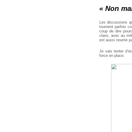
« Non mais
Les discussions qu
tournent parfois co
coup de dire pourq
clans, avec au mili
est aussi nourrie 
Je vais tenter d’é
force en place.