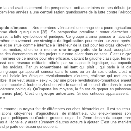
de la zad avait clairement des perspectives anti-autoritaires de ses débuts j
s dernières années a une
centralisation
grandissante de la lutte contre l’aéro
rapide s’impose
: Ses membres véhiculent une image de « jeune agriculteur /
mme dirait quelqu’un.e
[
28
]
. Sa perspective première : tenter d’arracher 
sse, la lutte symbolique et juridique. Ce groupe a ainsi poussé à l’abando
n même mouvement une
stratégie de légalisation
pour rester sur zone après 
e et se situe comme interface à l’intérieur de la zad pour les orgas citoyenn
 les médias, cherche à montrer
une image polie de la zad
, acceptabl
nte des évènements et des projets sur zone allant dans ce sens. C’est un
gro
s
normes
de ce monde pour être efficace, captant la gauche classique, les ré
ussi des réseaux militants attirés par sa capacité logistique, sa capaci
s les médias. Par un
romantisme militant
qui plaît , qui parle à la c
 un groupe qui apparaît sérieux dans le sens où un de ses crédos c’est 
e qui balaie les éthiques révolutionnaires d’autres, réalisme qui met en ava
ombre. Il se veut aussi « sexy », par une prose révolutionaro-romantique éme
si appeler à foutre le zbeul en ville le samedi et le lundi être dans le bure
cohérence politique). Qu’importe les moyens, la fin est de gagner en puisss
 arrière plan). C’est un
groupe autoritaire
. Si des critiques apparaissent, i
e ».
vois comme un
noyau
fait de différentes couches hiérarchiques. Il est soutenu 
iations citoyennes, d’agriculteurs, de militant.e.s. Qui elleux-mêmes son
s partis politiques ou d’autres grosses orgas. Le 2ème dessin (la coupe tran
as à l’échelle, y aurait sûrement d’autres acteurs à ajouter. C’est une maniè
and je parle de réseau qui soutient.