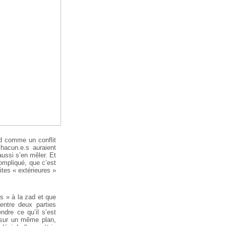
ad comme un conflit
hacun.e.s auraient
 aussi s’en mêler. Et
ompliqué, que c’est
ites « extérieures »
ns » à la zad et que
entre deux parties
ndre ce qu’il s’est
 sur un même plan,