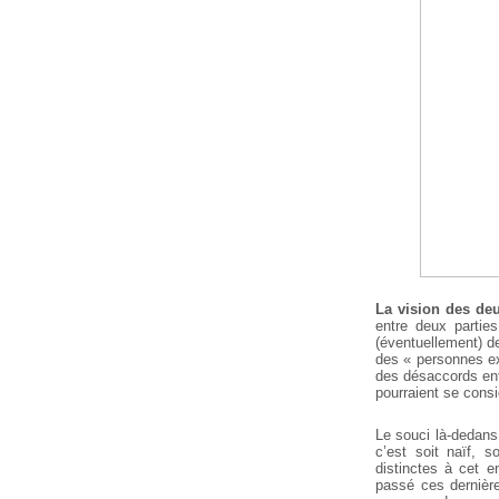
La vision des de
entre deux partie
(éventuellement) des
des « personnes ex
des désaccords entr
pourraient se cons
Le souci là-dedans,
c’est soit naïf, 
distinctes à cet e
passé ces dernièr