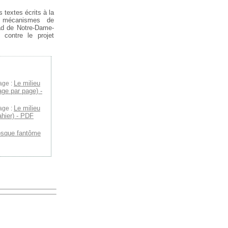
 textes écrits à la
s mécanismes de
zad de Notre-Dame-
 contre le projet
Le milieu
age :
age par page) -
Le milieu
age :
ahier) - PDF
osque fantôme