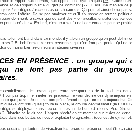
ompte le rapport aux normes, aux oppressions systémiques
[
26
]
. Comme un d
sence et de l’opportunisme du groupe dominant
[
27
]
. C’est une manière de 
 enjeux / stratégies / ressources de chacun.e.s. Ça permet ainsi de ne pas se
trop dans l’affaire. De ne pas analyser ce qu’il s’y passe en termes politique
 groupe dominant, à savoir que ce sont des « embrouilles entretenues par de
n pour la défaite ». En bref, c’est tout sauf une base correcte pour se positio
 mais tellement banal dans ce monde, il y a bien un groupe qu’on peut définir
ui alors ? Et bah l’ensemble des personnes qui n’en font pas partie. Qui ne s
 plus ou moins bien selon leurs stratégies diverses.
ES EN PRÉSENCE : un groupe qui ce
 qui ne font pas partie du group
aires.
 essentiellement des dynamiques entre occupant.e.s de la zad, les deu
. Pour pas trop m’emmêler les pinceaux, je vais décrire ces dynamiques en ut
ce que j’ai vu. Je ne sais pas précisément ce qu’il en reste aujourd’hui. Ce
miques-là ont pris (quasi) toute la place, le groupe centralisateur (le CMDO
tratégie se déployant sans trop de limites, ni de honte d’ailleurs. Peut-être u
s ? L’histoire ne le dit pas. L’argent récolté en ce moment sur le dos de cette l
oit.e.s dans ses bottes de nouvel exploitant.e agricole… (ceci est du cynisme).
eux dessins qui tentent de visualiser les forces en présence, peut être ça ai