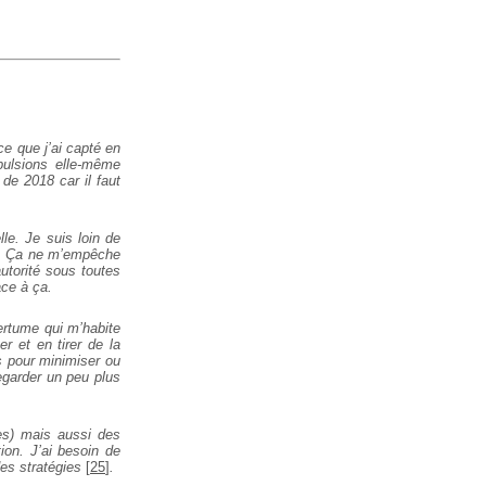
ce que j’ai capté en
pulsions elle-même
 de 2018 car il faut
lle. Je suis loin de
nt. Ça ne m’empêche
autorité sous toutes
ace à ça.
mertume qui m’habite
r et en tirer de la
as pour minimiser ou
regarder un peu plus
es) mais aussi des
ion. J’ai besoin de
des stratégies
[
25
]
.