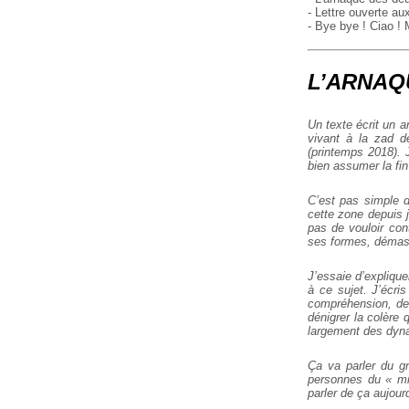
- Lettre ouverte au
- Bye bye ! Ciao !
L’ARNAQ
Un texte écrit un a
vivant à la zad d
(printemps 2018). J
bien assumer la fin
C’est pas simple de
cette zone depuis 
pas de vouloir cont
ses formes, démasqu
J’essaie d’explique
à ce sujet. J’écri
compréhension, de l
dénigrer la colère 
largement des dyna
Ça va parler du g
personnes du « mil
parler de ça aujour