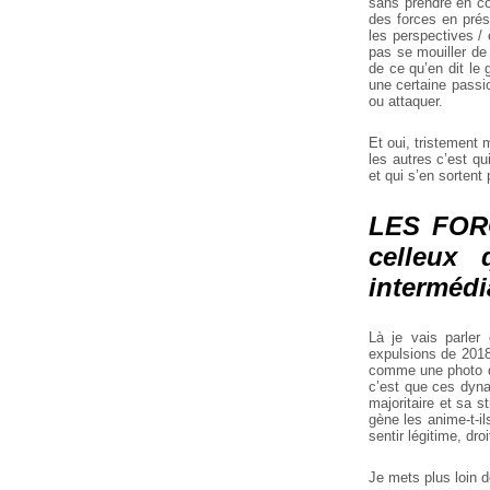
sans prendre en c
des forces en pré
les perspectives /
pas se mouiller de 
de ce qu’en dit le
une certaine passio
ou attaquer.
Et oui, tristement
les autres c’est q
et qui s’en sortent
LES FORC
celleux
intermédi
Là je vais parler
expulsions de 2018
comme une photo de 
c’est que ces dyna
majoritaire et sa s
gène les anime-t-il
sentir légitime, dr
Je mets plus loin d