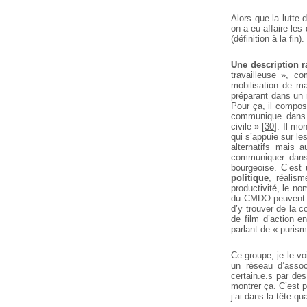
Alors que la lutte 
on a eu affaire le
(définition à la fin).
Une description 
travailleuse », co
mobilisation de ma
préparant dans u
Pour ça, il compos
communique dans
civile »
[
30
]
. Il mo
qui s’appuie sur le
alternatifs mais a
communiquer dan
bourgeoise. C’est
politique
, réalism
productivité, le n
du CMDO peuvent ain
d’y trouver de la 
de film d’action en
parlant de « purism
Ce groupe, je le 
un réseau d’assoc
certain.e.s par de
montrer ça. C’est p
j’ai dans la tête qu