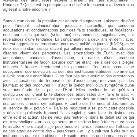
vis-à-vis des anarchistes est-elle vraiment en train d’augmenter ?
Pourquoi ? Quelle est la pratique qui a obligé « le pouvoir » a devenir plus
agressif à notre encontre ?
Sans aucun doute, la pression est en train d’augmenter. Laissons de côté
pour l’instant l’administration judiciaire habituelle, qui concerne
accusations et condamnations pour des faits spécifiques, et focalisons-
nous sur celles qui sont (selon moi) des anomalies significatives, car
révélatrices d’une tendance. La condamnation à deux ans et demi, avec
facteur aggravant de terrorisme, pour avoir publié un journal (KNO3), avec
deux des condamnés qui étaient par ailleurs inculpés pour des attaques
directes visant des personnes. Les arrestations de Turin, avec des
accusations bancales d’association, à cause d’une brochure
instrumentalisée de façon absurde comme étant liée à des colis piégés
destinés à frapper directement des personnes. Tout cela nous laisse
soupçonner que quelqu’un, au sein des institutions étatiques, commence
à avoir peur des anarchistes. Il ne faut pas sous-estimer des arrestations
avec accusations de terrorisme et d’association, motivées par des
journaux et des brochures ; il s’agit là (selon moi) d’un symptôme d’une
vraie inquiétude de la part de l’État. Elles révèlent le fait qu’il y a
quelqu’un.e qui craint la tendance des anarchistes à « faire le saut »,
depuis des actions « symboliques », contre des structures matérielles, à
des actions « moins symboliques », contre des hommes et des femmes
au service du « pouvoir ». Ils/elles redoutent à tel point cette possible
« dérive » qu’elles/ils frappent à l’aveuglette, sans faire de distinctions
entre écrit et action. (Je ne veux pas rentrer ici dans le débat sur ce qui
est « symbolique » ou pas, ça serait un sujet trop long à traiter et ça nous
ferait aller « hors sujet » ; je peux encore moins m’étendre sur l’efficacité
de ces attaques contre des « personnes » et il y aurait tant à dire sur les
instruments qui ont été utilisés…) Ensuite, avec les condamnations et les