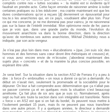
complots contre nos « luttes sociales » : la réalité est si évidente qu’il
faudrait en prendre acte. Cette façon erronée de raisonner amène à isoler
certaines pratiques ou à les édulcorer ; ma crainte maintenant est que les
dures condamnations qu’on a reçues
[
4
]
deviennent un épouvantail pour
tou.te.s les anarchistes qui, en ce pays, voudraient aller plus loin. Pour
ce qui me concerne, je ne me donnerai pas pour vaincu, je ne raisonnerai
pas sur la base de l’intérêt immédiat. Mon optimisme reste de fer, parce
que je vois que, dans une grande partie du monde, l’évolution du
mouvement anarchiste va dans la bonne direction, dans la direction
qu’avec de nombreux.ses autres anarchistes, Mikhail Zhlobitsky nous a
indiquée, par son acte vengeur.
Je n’irai pas plus loin dans mes « élucubrations » (que, j’en suis sûr, des
hommes et des femmes sans cœur diront être rhétoriques et creuses) et,
si vous avez encore envie de m’écouter, j’aborderai maintenant des
sujets plus « concrets » et de la manière la plus concise possible, en
espérant être utile.
Je serai bref. Sur la situation dans la section AS2 de Ferrara il y a peu à
dire : à force d’« embrouilles » on nous a donné ce qu’on a demandé. Au
début on n’avait rien, seulement la promenade et la sociabilité pour le
déjeuner. On leur a fait comprendre avec détermination que ça n’allait pas
se passer comme ça et en quelques mois la situation s’est beaucoup
améliorée. Ça fait plus de six ans que je suis ici. Normalement, après
sept ou huit ans toute la section dans son intégralité est transférée. Notre
« force » en AS2 est que si on fait du bordel, ils peuvent nous mettre à
l’isolement pendant 15 jours, mais ils ne peuvent pas nous transférer
dans une autre prison. Il y a quelques années, le directeur a demandé