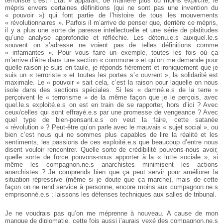
terroriste c’est l’État » apparaît, de manière plus ou moins explicite, le
mépris envers certaines définitions (qui ne sont pas une invention du
« pouvoir ») qui font partie de l’histoire de tous les mouvements
« révolutionnaires ». Parfois il m’arrive de penser que, derrière ce mépris,
il y a plus une sorte de paresse intellectuelle et une série de platitudes
qu’une analyse approfondie et réfléchie. Les détenu.e.s auxquel.le.s
souvent on s’adresse ne voient pas de telles définitions comme
« infamantes ». Pour vous faire un exemple, toutes les fois où ça
m’arrive d’être dans une section « commune » et qu’on me demande pour
quelle raison je suis en taule, je réponds fièrement et ironiquement que je
suis un « terroriste » et toutes les portes s’« ouvrent », la solidarité est
maximale. Le « pouvoir » sait cela, c’est la raison pour laquelle on nous
isole dans des sections spéciales. Si les « damné.e.s de la terre »
perçoivent le « terrorisme » de la même façon que je le perçois, avec
quel.le.s exploité.e.s on est en train de se rapporter, hors d’ici ? Avec
ceux/celles qui sont effrayé.e.s par une promesse de vengeance ? Avec
quel type de bien-pensant.e.s on veut la faire, cette satanée
« révolution » ? Peut-être qu’on parle avec le mauvais « sujet social », ou
bien c’est nous qui ne sommes plus capables de lire la réalité et les
sentiments, les passions de ces exploité.e.s que beaucoup d’entre nous
disent vouloir rencontrer. Quelle sorte de crédibilité pouvons-nous avoir,
quelle sorte de force pouvons-nous apporter à la « lutte sociale », si
même les compagnon.ne.s anarchistes minimisent les actions
anarchistes ? Je comprends bien que ça peut servir pour améliorer la
situation répressive (même si je doute que ça marche), mais de cette
façon on ne rend service à personne, encore moins aux compagnon.ne.s
emprisonné.e.s ; laissons les défenses techniques aux salles de tribunal.
Je ne voudrais pas qu’on me méprenne à nouveau. A cause de mon
manque de diplomatie, cette fois aussi j’aurais vexé des compagnon.ne.s