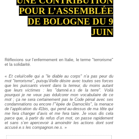
UNE CONTRIBUTION
POUR L’ASSEMBLÉE
DE BOLOGNE DU 9
JUIN
Réflexions sur l’enfermement en Italie, le terme "terrorisme"
et la solidarité.
«
Et celui/celle qui a "le diable au corps" n’a pas peur du
mot "terrorisme", puisqu’il/elle désire avec toutes ses forces
que les puissants vivent dans la terreur, du moins autant
que leurs victimes : les "damné.e.s de la terre". Voilà
pourquoi je ne veux pas édulcorer mon vocabulaire de ce
mot ; ça ne sera certainement pas le Code pénal avec ses
condamnations ou encore l’"épée de Damoclès", la menace
de l’application du 41bis, qui pend au-dessus de ma tête qui
me fera changer d’avis et me fera taire. Je vous dis cela
parce que, à partir du refus d’un mot, on passe rapidement
et sans s’en apercevoir à amoindrir les actions dont sont
accusé.e.s les compagnon.ne.s.
»