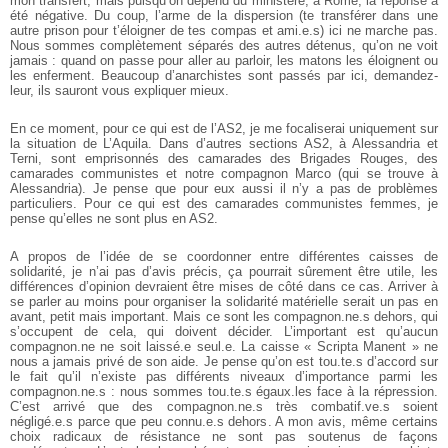
mon transfert, mais puisqu’on dépend du ministère, à Rome, la réponse a
été négative. Du coup, l’arme de la dispersion (te transférer dans une
autre prison pour t’éloigner de tes compas et ami.e.s) ici ne marche pas.
Nous sommes complètement séparés des autres détenus, qu’on ne voit
jamais : quand on passe pour aller au parloir, les matons les éloignent ou
les enferment. Beaucoup d’anarchistes sont passés par ici, demandez-
leur, ils sauront vous expliquer mieux.
En ce moment, pour ce qui est de l’AS2, je me focaliserai uniquement sur
la situation de L’Aquila. Dans d’autres sections AS2, à Alessandria et
Terni, sont emprisonnés des camarades des Brigades Rouges, des
camarades communistes et notre compagnon Marco (qui se trouve à
Alessandria). Je pense que pour eux aussi il n’y a pas de problèmes
particuliers. Pour ce qui est des camarades communistes femmes, je
pense qu’elles ne sont plus en AS2.
A propos de l’idée de se coordonner entre différentes caisses de
solidarité, je n’ai pas d’avis précis, ça pourrait sûrement être utile, les
différences d’opinion devraient être mises de côté dans ce cas. Arriver à
se parler au moins pour organiser la solidarité matérielle serait un pas en
avant, petit mais important. Mais ce sont les compagnon.ne.s dehors, qui
s’occupent de cela, qui doivent décider. L’important est qu’aucun
compagnon.ne ne soit laissé.e seul.e. La caisse « Scripta Manent » ne
nous a jamais privé de son aide. Je pense qu’on est tou.te.s d’accord sur
le fait qu’il n’existe pas différents niveaux d’importance parmi les
compagnon.ne.s : nous sommes tou.te.s égaux.les face à la répression.
C’est arrivé que des compagnon.ne.s très combatif.ve.s soient
négligé.e.s parce que peu connu.e.s dehors. A mon avis, même certains
choix radicaux de résistance ne sont pas soutenus de façons