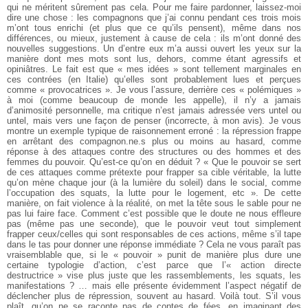
qui ne méritent sûrement pas cela. Pour me faire pardonner, laissez-moi
dire une chose : les compagnons que j’ai connu pendant ces trois mois
m’ont tous enrichi (et plus que ce qu’ils pensent), même dans nos
différences, ou mieux, justement à cause de cela : ils m’ont donné des
nouvelles suggestions. Un d’entre eux m’a aussi ouvert les yeux sur la
manière dont mes mots sont lus, dehors, comme étant agressifs et
opiniâtres. Le fait est que « mes idées » sont tellement marginales en
ces contrées (en Italie) qu’elles sont probablement lues et perçues
comme « provocatrices ». Je vous l’assure, derrière ces « polémiques »
à moi (comme beaucoup de monde les appelle), il n’y a jamais
d’animosité personnelle, ma critique n’est jamais adressée vers untel ou
untel, mais vers une façon de penser (incorrecte, à mon avis). Je vous
montre un exemple typique de raisonnement erroné : la répression frappe
en arrêtant des compagnon.ne.s plus ou moins au hasard, comme
réponse à des attaques contre des structures ou des hommes et des
femmes du pouvoir. Qu’est-ce qu’on en déduit ? « Que le pouvoir se sert
de ces attaques comme prétexte pour frapper sa cible véritable, la lutte
qu’on mène chaque jour (à la lumière du soleil) dans le social, comme
l’occupation des squats, la lutte pour le logement, etc ». De cette
manière, on fait violence à la réalité, on met la tête sous le sable pour ne
pas lui faire face. Comment c’est possible que le doute ne nous effleure
pas (même pas une seconde), que le pouvoir veut tout simplement
frapper ceux/celles qui sont responsables de ces actions, même s’il tape
dans le tas pour donner une réponse immédiate ? Cela ne vous paraît pas
vraisemblable que, si le « pouvoir » punit de manière plus dure une
certaine typologie d’action, c’est parce que l’« action directe
destructrice » vise plus juste que les rassemblements, les squats, les
manifestations ? … mais elle présente évidemment l’aspect négatif de
déclencher plus de répression, souvent au hasard. Voilà tout. S’il vous
plaît, qu’on ne se raconte pas de contes de fées, en imaginant des