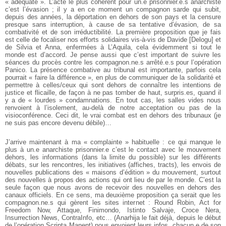
« adéquate ». L’acte le plus cohérent pour un.e prisonnier.e.s anarchiste
c’est l’évasion ; il y a en ce moment un compagnon sarde qui subit,
depuis des années, la déportation en dehors de son pays et la censure
presque sans interruption, à cause de sa tentative d’évasion, de sa
combativité et de son irréductibilité. La première proposition que je fais
est celle de focaliser nos efforts solidaires vis-à-vis de Davide [Delogu] et
de Silvia et Anna, enfermées à L’Aquila, cela évidemment si tout le
monde est d’accord. Je pense aussi que c’est important de suivre les
séances du procès contre les compagnon.ne.s arrêté.e.s pour l’opération
Panico. La présence combative au tribunal est importante, parfois cela
pourrait « faire la différence », en plus de communiquer de la solidarité et
permettre à celles/ceux qui sont dehors de connaître les intentions de
justice et flicaille, de façon à ne pas tomber de haut, surpris.es, quand il
y a de « lourdes » condamnations. En tout cas, les salles vides nous
renvoient à l’isolement, au-delà de notre acceptation ou pas de la
visioconférence. Ceci dit, le vrai combat est en dehors des tribunaux (je
ne suis pas encore devenu débile)…
J’arrive maintenant à ma « complainte » habituelle : ce qui manque le
plus à un.e anarchiste prisonnier.e c’est le contact avec le mouvement
dehors, les informations (dans la limite du possible) sur les différents
débats, sur les rencontres, les initiatives (affiches, tracts), les envois de
nouvelles publications des « maisons d’édition » du mouvement, surtout
des nouvelles à propos des actions qui ont lieu de par le monde. C’est la
seule façon que nous avons de recevoir des nouvelles en dehors des
canaux officiels. En ce sens, ma deuxième proposition ça serait que les
compagnon.ne.s qui gèrent les sites internet : Round Robin, Act for
Freedom Now, Attaque, Finimondo, Istinto Salvaje, Croce Nera,
Insurrection News, ContraInfo, etc… (Anarhija le fait déjà, depuis le début
de l’opération Scripta Manent) nous envoient leurs infos, chacun.e de son