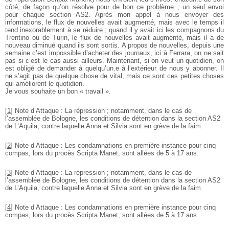
côté, de façon qu’on résolve pour de bon ce problème ; un seul envoi
pour chaque section AS2. Après mon appel à nous envoyer des
informations, le flux de nouvelles avait augmenté, mais avec le temps il
tend inexorablement à se réduire ; quand il y avait ici les compagnons du
Trentino ou de Turin, le flux de nouvelles avait augmenté, mais il a de
nouveau diminué quand ils sont sortis. A propos de nouvelles, depuis une
semaine c’est impossible d’acheter des journaux, ici à Ferrara, on ne sait
pas si c’est le cas aussi ailleurs. Maintenant, si on veut un quotidien, on
est obligé de demander à quelqu’un.e à l’extérieur de nous y abonner. Il
ne s’agit pas de quelque chose de vital, mais ce sont ces petites choses
qui améliorent le quotidien.
Je vous souhaite un bon « travail ».
[
1
]
Note d’Attaque : La répression ; notamment, dans le cas de
l’assemblée de Bologne, les conditions de détention dans la section AS2
de L’Aquila, contre laquelle Anna et Silvia sont en grève de la faim.
[
2
]
Note d’Attaque : Les condamnations en première instance pour cinq
compas, lors du procès Scripta Manet, sont allées de 5 à 17 ans.
[
3
]
Note d’Attaque : La répression ; notamment, dans le cas de
l’assemblée de Bologne, les conditions de détention dans la section AS2
de L’Aquila, contre laquelle Anna et Silvia sont en grève de la faim.
[
4
]
Note d’Attaque : Les condamnations en première instance pour cinq
compas, lors du procès Scripta Manet, sont allées de 5 à 17 ans.