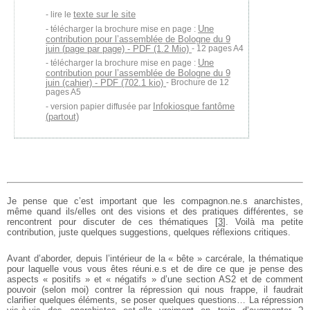
texte sur le site
lire le
Une
télécharger la brochure mise en page :
contribution pour l’assemblée de Bologne du 9
juin (page par page) - PDF (1.2 Mio)
- 12 pages A4
Une
télécharger la brochure mise en page :
contribution pour l’assemblée de Bologne du 9
juin (cahier) - PDF (702.1 kio)
- Brochure de 12
pages A5
Infokiosque fantôme
version papier diffusée par
(partout)
Je pense que c’est important que les compagnon.ne.s anarchistes,
même quand ils/elles ont des visions et des pratiques différentes, se
rencontrent pour discuter de ces thématiques
[
3
]
. Voilà ma petite
contribution, juste quelques suggestions, quelques réflexions critiques.
Avant d’aborder, depuis l’intérieur de la « bête » carcérale, la thématique
pour laquelle vous vous êtes réuni.e.s et de dire ce que je pense des
aspects « positifs » et « négatifs » d’une section AS2 et de comment
pouvoir (selon moi) contrer la répression qui nous frappe, il faudrait
clarifier quelques éléments, se poser quelques questions… La répression