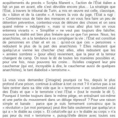
acquittements du procès « Scripta Manent », l’action de l’État italien a
fait un pas en avant, elle s’est dévoilée encore plus… La stratégie que
l’État, à travers le tribunal de Turin, a mis en œuvre est celle, classique,
du « bâton et de la carotte ». A travers la voix du juge, l’État a rugi :
« Contentez-vous de faire des menaces et on vous fera faire un peu de
détention préventive, contentez-vous de détruire des choses et on sera
quand même « indulgents », mais si vous allez plus loin on vous
enterrera vivants ». « Simplifier » ne veut pas toujours dire falsifier,
souvent la réalité est bien plus linéaire que ce que l’on pense. Nous, les
anarchistes, on a la tendance à se compliquer la vie ; l’État est constitué
de personnes en chair et en os : qu’est-ce que ces « personnes »
redoutent le plus de la part des anarchistes ? Elles redoutent que
quelqu’un.e vienne les chercher chez elles, elles redoutent que les
« années sombres » (pour elles) reviennent, que la peur et la terreur
changent de camp. On nous le dit de toutes les manières possibles et,
pour une fois, nous pouvons les croire… Ils/elles craignent leur pire
cauchemar (qui est, incroyable à dire, le cauchemar aussi de quelques
anarchistes), le tant diabolisé « terrorisme ».
Là vous vous demandez (j’imagine) pourquoi ce fou, depuis le plus
profond d’une prison, continue à utiliser à tort ce mot ? Il n’arrive pas à se
faire rentrer dans sa tête vide que le « terrorisme » est seulement celui
des États et que « le terroriste c’est l’État » (tout le monde le dit !).
Pourquoi il tombe toujours dans le même piège, en entraînant soi-même
et une partie du mouvement dans un déluge répressif ? Pour une raison
simple et banale : parce que je suis fermement convaincu que la
« révolution » (un mot pompeux) peut être faite seulement par quelqu’un.e
qui a « le diable au corps ». Et celui/celle qui a « le diable au corps » n’a
pas peur du mot « terrorisme », puisqu’il/elle désire avec toutes ses