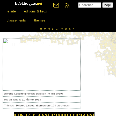
le site
éditions & lieux
classements
thèmes
BROCHURES
Alfredo Cospito
(première parution : 9 juin 2019)
Mis en ligne le
11 février 2023
Thèmes :
Prison, justice, répression
(164 brochures)