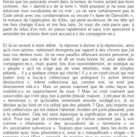
forces que les puissants vivent dans la terreur, du moins autant que leurs
victimes : les « damné.e.s de la terre ». Voilà pourquoi je ne veux pas
édulcorer mon vocabulaire de ce mot ; ça ne sera certainement pas le
Code pénal avec ses condamnations ou encore l’« épée de Damoclès »,
la menace de l’application du 41bis, qui pend au-dessus de ma tête qui
me fera changer d’avis et me fera taire. Je vous dis cela parce que, à
partir du refus d’un mot, on passe rapidement et sans s’en apercevoir à
amoindrir les actions dont sont accusé.e.s les compagnon.ne.s.
Et là on revient à notre débat : la réponse à donner à la répression, ainsi
qu’à mon opinion, nettement divergente par rapport à des choses que j’ai
lues ces deniers mois. Je ne veux paraître offensant envers personne, je
sais bien que cela a été fait et dit en toute bonne foi, pour aider des
compagnon.ne.s, mais quand, lors d’un rassemblement, on explique au
« peuple » qu’il ne s’agit pas de vrais attentats, mais de simples
pétards… il y a quelque chose qui cloche ! Il y a un court-circuit qui nuit
(selon moi) à tou.te.s celles/ceux qui pratiquent l’« action directe
destructrice », même celles/ceux qui, comme moi, ne sont pas
directement cité.e.s. Mais on pense vraiment que de cette façon les
exploité.e.s se rapprocheront de nous ? Mais on croit vraiment que
ceux/celles qui n’ont plus rien à perdre (travail, maison…) ont peur du mot
« terrorisme », et qu’ils/elles reviennent ensuite, soulagé.e.s, si on
déclare qu’au fond on n’a utilisé que des pétards ? Que, peu importe qui
sont celles/ceux qui ont réalisé l’attentat, ils/elles ont juste plaisanté, joué
à la révolution. Cela est sans équivoque la signification de ce type de
récit. Pour ma part (à contre-courant), je n’arrive vraiment pas à voir
comme « infamantes » des accusations de « terrorisme » ou
d’« association subversive ». Toujours plus souvent, dans les écrits en
solidarité avec nous prisonnier.e.s, sous le « tranquillisant » slogan « le