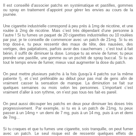
Il est conseillé d’associer patchs en systématique et pastilles, gommes
ou spray en traitement d’appoint pour gérer les envies au cours de la
journée.
Une cigarette industrielle correspond à peu près à 1mg de nicotine, et une
roulée à 2mg de nicotine. Mais c’est très dépendant d’une personne à
l’autre ! Si tu fumes un paquet de 20 cigarettes industrielles ou 10 roulées
par jour, je te conseille de commencer avec un patch de 21mg. Si tu es
trop dosé·e, tu peux ressentir des maux de tête, des nausées, des
vertiges, des palpitations, parfois avoir des cauchemars ; c’est tout à fait
bénin, il suffit de diminuer la dose. Lorsque tu as envie de fumer, tu peux
prendre une pastille, une gomme ou un pschitt de spray buccal. Si tu as
tout le temps envie de fumer, mieux vaut augmenter la dose du patch.
On peut mettre plusieurs patchs à la fois (jusqu’à 4 patchs sur la même
patiente !), et c’est préférable au début pour pas mal de gens afin de
vraiment casser la sensation de manque. La diminution se fait sur
quelques semaines ou mois selon les personnes. L’important c’est
vraiment d’aller à son rythme, on n’est pas tous·tes fait·es pareil.
On peut aussi découper les patchs en deux pour diminuer les doses très
progressivement. Par exemple, si tu es à un patch de 21mg, tu peux
passer à un 14mg + un demi de 7 mg, puis à un 14 mg, puis à un et demi
de 7mg...
Si tu craques et que tu fumes une cigarette, sois tranquille, on peut fumer
avec un patch. Le seul risque est de ressentir quelques effets de