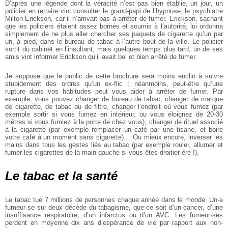
D’après une légende dont la véracité n’est pas bien établie, un jour, un
policier en retraite vint consulter le grand-papi de l’hypnose, le psychiatre
Milton Erickson, car il n’arrivait pas à arrêter de fumer. Erickson, sachant
que les policiers étaient assez bornés et soumis à l’autorité, lui ordonna
simplement de ne plus aller chercher ses paquets de cigarette qu’un par
un, à pied, dans le bureau de tabac à l’autre bout de la ville. Le policier
sortit du cabinet en l’insultant, mais quelques temps plus tard, un de ses
amis vint informer Erickson qu’il avait bel et bien arrêté de fumer.
Je suppose que le public de cette brochure sera moins enclin à suivre
stupidement des ordres qu’un ex-flic ; néanmoins, peut-être qu’une
rupture dans vos habitudes peut vous aider à arrêter de fumer. Par
exemple, vous pouvez changer de bureau de tabac, changer de marque
de cigarette, de tabac ou de filtre, changer l’endroit où vous fumez (par
exemple sortir si vous fumez en intérieur, ou vous éloignez de 20-30
mètres si vous fumiez à la porte de chez vous), changer de rituel associé
à la cigarette (par exemple remplacer un café par une tisane, et boire
votre café à un moment sans cigarette)… Ou mieux encore, inverser les
mains dans tous les gestes liés au tabac (par exemple rouler, allumer et
fumer les cigarettes de la main gauche si vous êtes droitier·ère !).
Le tabac et la santé
Le tabac tue 7 millions de personnes chaque année dans le monde. Un·e
fumeur·se sur deux décède du tabagisme, que ce soit d’un cancer, d’une
insuffisance respiratoire, d’un infarctus ou d’un AVC. Les fumeur·ses
perdent en moyenne dix ans d’espérance de vie par rapport aux non-