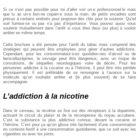
Si ce n’est pas possible pour toi d’aller voir un·e professionnel·le mais
que tu as un·e bon·ne copain·e sous la main, de petits encadrés sont
prévus à certains endroits pour proposer des clés pour te soutenir. Qu’iel
soit fumeur·se ou pas n’a pas d’importance. Vous pouvez aussi vous
soutenir mutuellement dans l’arrêt si vous êtes deux (ou plus) à vouloir
arrêter en même temps.
Cette brochure a été pensée pour l’arrêt du tabac mais comprend des
stratégies qui peuvent être employées pour gérer d’autres addictions.
Cependant, pour les consommateur·ices quotidien·nes d’alcool ou de
benzodiazépines, le sevrage peut être dangereux, avec un risque de
convulsions, de séquelles neurologiques voire de décès. Pour les
personnes addictes à la cocaïne ou à l’héroïne, il peut être très pénible
physiquement. Il est préférable de se renseigner à l’avance sur la
molécule qu’on souhaite arrêter et (le plus souvent) de se faire
accompagner.
L’addiction à la nicotine
Dans le cerveau, la nicotine se fixe sur des récepteurs à la dopamine,
activant le circuit du plaisir et de la récompense du noyau accubens.
C’est la substance la plus addictive connue, devant la cocaïne et
l’héroïne. C’est pour ça qu’on glisse très facilement d’une consommation
en contexte festif à une consommation quotidienne, que ce soit avec les
cigarettes ou avec les joints.