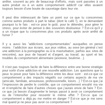
arrêter, souvent au prix de beaucoup d’efforts, mais sont passées à un
autre produit ou à un autre comportement addictif car elles avaient
toujours besoin d’une bouée de sauvetage dans leur vie.
Il peut être intéressant de faire un point sur ce que tu consommes
comme autres produits à part le tabac (dont le café !), en te demandant
pourquoi tu le fais : est-ce pour le goût, pour te détendre, pour gérer le
stress, pour éviter de penser à des souvenirs douloureux ? Est-ce qu’il y
a un risque que tu consommes plus ces produits après avoir arrêté de
fumer ?
Il y a aussi les “addictions comportementales” auxquelles on pense
moins : l’addiction aux écrans, aux jeux vidéos, au sexe (en général c’est
une addiction à la pornographie ou à la masturbation, parfois aux sites de
rencontre), aux jeux de hasard et d’argent, au travail, au sport et les
troubles du comportement alimentaire (anorexie, boulimie…).
Il n’est pas toujours facile de faire la différence entre une bonne stratégie
pour sortir d’une addiction et une nouvelle addiction. Les questions que tu
peux te poser pour faire la différence entre les deux sont : est-ce que ce
comportement a des impacts négatifs sur certains aspects de ma vie
(amicale, familiale, amoureuse, professionnelle, loisirs...) ? Est-ce que j’ai
l’impression de perdre le contrôle, que ce comportement envahit ma vie
et m’empêche de faire d’autres choses que j’aurais envie de faire ? Est-
ce que j’ai besoin d’augmenter le temps passé à avoir ce comportement
ou de l’intensifier pour ressentir le même effet ? Est-ce que ce
comportement a déjà pu me mettre en danger ? Est-ce que je me sens
mal quand je ne peux pas avoir ce comportement ?