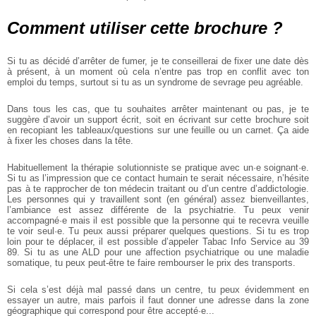
Comment utiliser cette brochure ?
Si tu as décidé d’arrêter de fumer, je te conseillerai de fixer une date dès
à présent, à un moment où cela n’entre pas trop en conflit avec ton
emploi du temps, surtout si tu as un syndrome de sevrage peu agréable.
Dans tous les cas, que tu souhaites arrêter maintenant ou pas, je te
suggère d’avoir un support écrit, soit en écrivant sur cette brochure soit
en recopiant les tableaux/questions sur une feuille ou un carnet. Ça aide
à fixer les choses dans la tête.
Habituellement la thérapie solutionniste se pratique avec un·e soignant·e.
Si tu as l’impression que ce contact humain te serait nécessaire, n’hésite
pas à te rapprocher de ton médecin traitant ou d’un centre d’addictologie.
Les personnes qui y travaillent sont (en général) assez bienveillantes,
l’ambiance est assez différente de la psychiatrie. Tu peux venir
accompagné·e mais il est possible que la personne qui te recevra veuille
te voir seul·e. Tu peux aussi préparer quelques questions. Si tu es trop
loin pour te déplacer, il est possible d’appeler Tabac Info Service au 39
89. Si tu as une ALD pour une affection psychiatrique ou une maladie
somatique, tu peux peut-être te faire rembourser le prix des transports.
Si cela s’est déjà mal passé dans un centre, tu peux évidemment en
essayer un autre, mais parfois il faut donner une adresse dans la zone
géographique qui correspond pour être accepté·e...