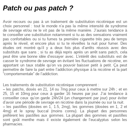
Patch ou pas patch ?
Avoir recours ou pas à un traitement de substitution nicotinique est un
choix personnel : tout le monde n’a pas la même intensité de syndrome
de sevrage et/ou ne le vit pas de la même manière. J’aurais tendance à
te conseiller une substitution notamment si tu as des sensations vraiment
pas confortables ou si tu fumes ta première cigarette très peu de temps
après le réveil, et encore plus si tu te réveilles la nuit pour fumer. Des
études ont montré qu’il y a deux fois plus d’arrêts réussis avec des
substituts que sans ; si tu as déjà repris après un arrêt sans patch, cela
peut être une bonne idée d’essayer avec.
L’intérêt des substituts est de
casser le syndrome de sevrage en évitant les fluctuations de nicotine, en
apportant un taux stable qu’on va pouvoir baisser petit à petit. Ça peut
permettre de faire la part entre l’addiction physique à la nicotine et la part
“comportementale” de l’addiction.
Les traitements de substitution nicotinique comprennent :
–
les patchs, dosés en 21, 14 ou 7mg pour ceux à mettre sur 24h ; et en
25, 15 et 10mg pour ceux à garder 16 heures par jour. J’ai tendance à
conseiller ceux qu’on garde 24h/24 (un changement par jour) pour éviter
d’avoir une période de sevrage en nicotine dans la journée ou sur la nuit.
–
les pastilles (dosées en 1, 1.5, 2mg), les gommes (dosées en 1, 2 et
4mg) et le spray buccal (moins connu). La plupart des personnes
préfèrent les pastilles aux gommes. La plupart des gommes et pastilles
sont goût menthe mais il existe également de l’eucalyptus selon les
pharmacies.