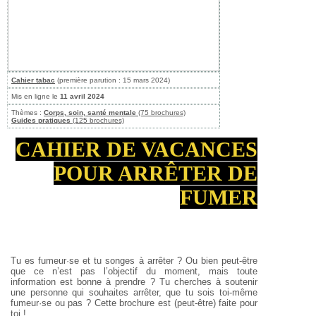
Cahier tabac
(première parution : 15 mars 2024)
Mis en ligne le
11 avril 2024
Thèmes :
Corps, soin, santé mentale
(75 brochures)
Guides pratiques
(125 brochures)
CAHIER DE VACANCES
POUR ARRÊTER DE
FUMER
Tu es fumeur·se et tu songes à arrêter ? Ou bien peut-être
que ce n’est pas l’objectif du moment, mais toute
information est bonne à prendre ? Tu cherches à soutenir
une personne qui souhaites arrêter, que tu sois toi-même
fumeur·se ou pas ? Cette brochure est (peut-être) faite pour
toi !