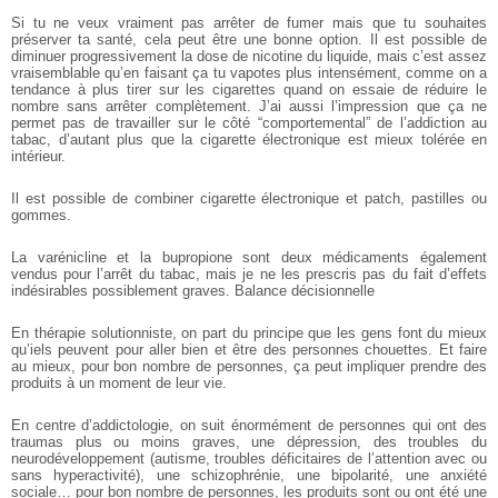
Si tu ne veux vraiment pas arrêter de fumer mais que tu souhaites
préserver ta santé, cela peut être une bonne option. Il est possible de
diminuer progressivement la dose de nicotine du liquide, mais c’est assez
vraisemblable qu’en faisant ça tu vapotes plus intensément, comme on a
tendance à plus tirer sur les cigarettes quand on essaie de réduire le
nombre sans arrêter complètement. J’ai aussi l’impression que ça ne
permet pas de travailler sur le côté “comportemental” de l’addiction au
tabac, d’autant plus que la cigarette électronique est mieux tolérée en
intérieur.
Il est possible de combiner cigarette électronique et patch, pastilles ou
gommes.
La varénicline et la bupropione sont deux médicaments également
vendus pour l’arrêt du tabac, mais je ne les prescris pas du fait d’effets
indésirables possiblement graves.
Balance décisionnelle
En thérapie solutionniste, on part du principe que les gens font du mieux
qu’iels peuvent pour aller bien et être des personnes chouettes. Et faire
au mieux, pour bon nombre de personnes, ça peut impliquer prendre des
produits à un moment de leur vie.
En centre d’addictologie, on suit énormément de personnes qui ont des
traumas plus ou moins graves, une dépression, des troubles du
neurodéveloppement (autisme, troubles déficitaires de l’attention avec ou
sans hyperactivité), une schizophrénie, une bipolarité, une anxiété
sociale… pour bon nombre de personnes, les produits sont ou ont été une