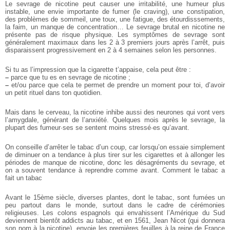
Le sevrage de nicotine peut causer une irritabilité, une humeur plus
instable, une envie importante de fumer (le craving), une constipation,
des problèmes de sommeil, une toux, une fatigue, des étourdisssements,
la faim, un manque de concentration… Le sevrage brutal en nicotine ne
présente pas de risque physique. Les symptômes de sevrage sont
généralement maximaux dans les 2 à 3 premiers jours après l’arrêt, puis
disparaissent progressivement en 2 à 4 semaines selon les personnes.
Si tu as l’impression que la cigarette t’appaise, cela peut être :
–
parce que tu es en sevrage de nicotine ;
–
et/ou parce que cela te permet de prendre un moment pour toi, d’avoir
un petit rituel dans ton quotidien.
Mais dans le cerveau, la nicotine inhibe aussi des neurones qui vont vers
l’amygdale, générant de l’anxiété. Quelques mois après le sevrage, la
plupart des fumeur·ses se sentent moins stressé·es qu’avant.
On conseille d’arrêter le tabac d’un coup, car lorsqu’on essaie simplement
de diminuer on a tendance à plus tirer sur les cigarettes et à allonger les
périodes de manque de nicotine, donc les désagréments du sevrage, et
on a souvent tendance à reprendre comme avant.
Comment le tabac a
fait un tabac
Avant le 15ème siècle, diverses plantes, dont le tabac, sont fumées un
peu partout dans le monde, surtout dans le cadre de cérémonies
religieuses. Les colons espagnols qui envahissent l’Amérique du Sud
deviennent bientôt addicts au tabac, et en 1561, Jean Nicot (qui donnera
son nom à la nicotine), envoie les premières feuilles à la reine de France