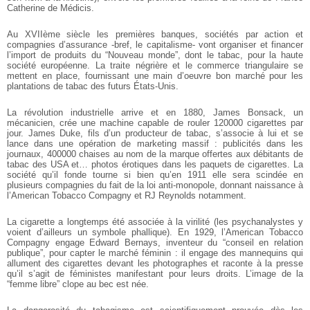
Catherine de Médicis.
Au XVIIème siècle les premières banques, sociétés par action et
compagnies d’assurance -bref, le capitalisme- vont organiser et financer
l’import de produits du “Nouveau monde”, dont le tabac, pour la haute
société européenne. La traite négrière et le commerce triangulaire se
mettent en place, fournissant une main d’oeuvre bon marché pour les
plantations de tabac des futurs États-Unis.
La révolution industrielle arrive et en 1880, James Bonsack, un
mécanicien, crée une machine capable de rouler 120000 cigarettes par
jour. James Duke, fils d’un producteur de tabac, s’associe à lui et se
lance dans une opération de marketing massif : publicités dans les
journaux, 400000 chaises au nom de la marque offertes aux débitants de
tabac des USA et… photos érotiques dans les paquets de cigarettes. La
société qu’il fonde tourne si bien qu’en 1911 elle sera scindée en
plusieurs compagnies du fait de la loi anti-monopole, donnant naissance à
l’American Tobacco Compagny et RJ Reynolds notamment.
La cigarette a longtemps été associée à la virilité (les psychanalystes y
voient d’ailleurs un symbole phallique). En 1929, l’American Tobacco
Compagny engage Edward Bernays, inventeur du “conseil en relation
publique”, pour capter le marché féminin : il engage des mannequins qui
allument des cigarettes devant les photographes et raconte à la presse
qu’il s’agit de féministes manifestant pour leurs droits. L’image de la
“femme libre” clope au bec est née.