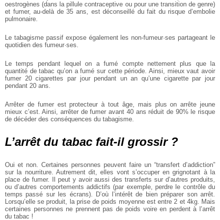
oestrogènes (dans la pillule contraceptive ou pour une transition de genre)
et fumer, au-delà de 35 ans, est déconseillé du fait du risque d’embolie
pulmonaire.
Le tabagisme passif expose également les non-fumeur·ses partageant le
quotidien des fumeur·ses.
Le temps pendant lequel on a fumé compte nettement plus que la
quantité de tabac qu’on a fumé sur cette période. Ainsi, mieux vaut avoir
fumer 20 cigarettes par jour pendant un an qu’une cigarette par jour
pendant 20 ans.
Arrêter de fumer est protecteur à tout âge, mais plus on arrête jeune
mieux c’est. Ainsi, arrêter de fumer avant 40 ans réduit de 90% le risque
de décéder des conséquences du tabagisme.
L’arrêt du tabac fait-il grossir ?
Oui et non. Certaines personnes peuvent faire un “transfert d’addiction”
sur la nourriture. Autrement dit, elles vont s’occuper en grignotant à la
place de fumer. Il peut y avoir aussi des transferts sur d’autres produits,
ou d’autres comportements addictifs (par exemple, perdre le contrôle du
temps passé sur les écrans). D’où l’intérêt de bien préparer son arrêt.
Lorsqu’elle se produit, la prise de poids moyenne est entre 2 et 4kg. Mais
certaines personnes ne prennent pas de poids voire en perdent à l’arrêt
du tabac !