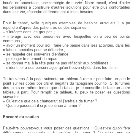
bouée de sauvetage, une stratégie de survie. Notre travail, c’est d’aider
les personnes à construire d’autres solutions pour être plus confortables
dans leur vie, répondre différemment à leurs besoins.
Pour le tabac, voilà quelques exemples de besoins auxquels il a pu
répondre d’après des patient·es ou des copaines :
–
s’intégrer dans les groupes ;
–
interagir avec des personnes avec lesquelles on a peu de points
communs ;
–
avoir un moment pour soi ; faire une pause dans ses activités, dans les
relations sociales pour se détendre ;
–
se rappeler des souvenirs d’enfance ;
–
prolonger le moment du repas ;
–
se donner mal à la tête pour ne pas réfléchir aux problèmes ;
–
s’identifier à des personnages qu’on trouve stylés dans les films.
Tu trouveras à la page suivante un tableau à remplir pour faire un peu le
point sur les côtés positifs et négatifs du tabagisme pour toi. Si tu fumes
des joints en même temps que du tabac, je te conseille de faire un autre
tableau à part.
Pour remplir ce tableau, tu peux te poser les questions
suivantes :
–
Qu’est-ce que cela changerait si j’arrêtais de fumer ?
–
Que se passera-t-il si je continue à fumer ?
Encadré du soutien
Peut-être pouvez-vous vous poser ces questions : Qu’est-ce qu’on fera
différemment ensemble si tu arrêtes de fumer ? Qu’est-ce que ça