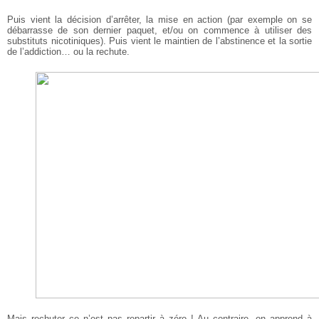
Puis vient la décision d’arrêter, la mise en action (par exemple on se
débarrasse de son dernier paquet, et/ou on commence à utiliser des
substituts nicotiniques).
Puis vient le maintien de l’abstinence et la sortie
de l’addiction… ou la rechute.
Mais rechuter ce n’est pas repartir à zéro ! Au contraire, on apprend à