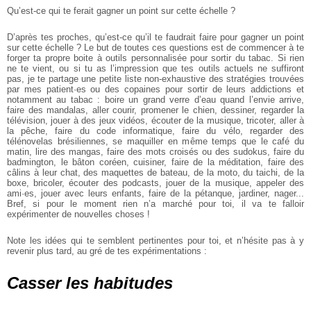
Qu’est-ce qui te ferait gagner un point sur cette échelle ?
D’après tes proches, qu’est-ce qu’il te faudrait faire pour gagner un point
sur cette échelle ?
Le but de toutes ces questions est de commencer à te
forger ta propre boite à outils personnalisée pour sortir du tabac. Si rien
ne te vient, ou si tu as l’impression que tes outils actuels ne suffiront
pas, je te partage une petite liste non-exhaustive des stratégies trouvées
par mes patient·es ou des copaines pour sortir de leurs addictions et
notamment au tabac : boire un grand verre d’eau quand l’envie arrive,
faire des mandalas, aller courir, promener le chien, dessiner, regarder la
télévision, jouer à des jeux vidéos, écouter de la musique, tricoter, aller à
la pêche, faire du code informatique, faire du vélo, regarder des
télénovelas brésiliennes, se maquiller en même temps que le café du
matin, lire des mangas, faire des mots croisés ou des sudokus, faire du
badmington, le bâton coréen, cuisiner, faire de la méditation, faire des
câlins à leur chat, des maquettes de bateau, de la moto, du taichi, de la
boxe, bricoler, écouter des podcasts, jouer de la musique, appeler des
ami·es, jouer avec leurs enfants, faire de la pétanque, jardiner, nager...
Bref, si pour le moment rien n’a marché pour toi, il va te falloir
expérimenter de nouvelles choses !
Note les idées qui te semblent pertinentes pour toi, et n’hésite pas à y
revenir plus tard, au gré de tes expérimentations :
Casser les habitudes