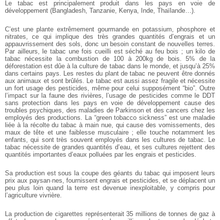
Le tabac est principalement produit dans les pays en voie de
développement (Bangladesh, Tanzanie, Kenya, Inde, Thaïlande…).
C’est une plante extrêmement gourmande en potassium, phosphore et
nitrates, ce qui implique des très grandes quantités d’engrais et un
appauvrissement des sols, donc un besoin constant de nouvelles terres.
Par ailleurs, le tabac une fois cueilli est séché au feu bois ; un kilo de
tabac nécessite la combustion de 100 à 200kg de bois. 5% de la
déforestation est dûe à la culture de tabac dans le monde, et jusqu’à 25%
dans certains pays. Les restes du plant de tabac ne peuvent être donnés
aux animaux et sont brûlés.
Le tabac est aussi assez fragile et nécessite
un fort usage des pesticides, même pour celui supposément “bio”. Outre
l’impact sur la faune des rivières, l’usage de pesticides comme le DDT
sans protection dans les pays en voie de développement cause des
troubles psychiques, des maladies de Parkinson et des cancers chez les
employés des productions. La “green tobacco sickness” est une maladie
liée à la récolte du tabac à main nue, qui cause des vomissements, des
maux de tête et une faiblesse musculaire ; elle touche notamment les
enfants, qui sont très souvent employés dans les cultures de tabac.
Le
tabac nécessite de grandes quantités d’eau, et ses cultures rejettent des
quantités importantes d’eaux polluées par les engrais et pesticides.
Sa production est sous la coupe des géants du tabac qui imposent leurs
prix aux paysan·nes, fournissent engrais et pesticides, et se déplacent un
peu plus loin quand la terre est devenue inexploitable, y compris pour
l’agriculture vivrière.
La production de cigarettes représenterait 35 millions de tonnes de gaz à