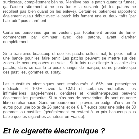
surdosage, complètement bénins. N’enlève pas le patch quand tu fumes,
ça t’aidera sûrement à ne pas fumer la suivante (et les patchs ne
recollent pas bien quand on les enlève). Certain·es patient·es rapportent
également qu’au début avec le patch iels fument une ou deux taffs “par
habitude” puis s’arrêtent.
Certaines personnes qui ne veulent pas totalement arrêter de fumer
commencent par diminuer avec des patchs, avant d’arrêter
complètement.
Si tu transpires beaucoup et que les patchs collent mal, tu peux mettre
une bande pour les faire tenir. Les patchs peuvent se mettre sur des
zones de peau exposées au soleil. Si tu fais une allergie à la colle des
patchs, dans ce cas-là tu peux changer de marque, ou ne prendre que
des pastilles, gommes ou spray.
Les substituts nicotiniques sont remboursés à 65% sur prescription
médicale. Et 100% avec la CMU et certaines mutuelles. Les
infirmier·ères, sage-femmes, dentistes et kinésithérapeutes peuvent
également les prescrire. Si tu n’as pas de prescription, ils sont en vente
libre en pharmacie. Sans remboursement, prévois un budget d’environ 25
euros pour une boite de 28 patchs et de 6 à 7 euros pour une boite de 30
gommes ou pastilles (généralement ça revient à un prix beaucoup plus
faible que les cigarettes achetées en France).
Et la cigarette électronique ?