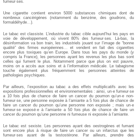
fumeur·ses.
Une cigarette contient environ 5000 substances chimiques dont de
nombreux cancérigènes (notamment du benzène, des goudrons, du
formaldéhyde…).
Le tabac est classiste. L’industrie du tabac cible aujourd’hui les pays en
voie de développement, où vivent 80% des fumeur·ses. Là-bas, la
désinformation va bon train, les industriels jouant sur l’image de “bonne
qualité” des firmes européennes… et vendent en fait des cigarettes
encore plus toxiques qu’en Europe. Dans tous les pays du monde (y
compris la France), les personnes ayant les revenus les plus bas sont
celles qui fument le plus. Notamment parce que plus on est pauvre,
moins on a accès aux soins et à l’information médicale. Le tabagisme
touche également plus fréquemment les personnes atteintes de
pathologies psychiques.
Par ailleurs, l’exposition au tabac a des effets multiplicatifs avec les
expositions professionnelles et environnementales : ainsi, un·e fumeur·se
a 10 fois plus de chance de faire un cancer du poumon qu’un·e non-
fumeur·se, une personne exposée à l’amiante a 5 fois plus de chance de
faire un cancer du poumon qu’une personne non exposée ; mais un·e
fumeur·se exposé·e à l’amiante a 50 fois plus de chance de faire un
cancer du poumon qu’une personne ni fumeuse ni exposée à l’amiante.
Le tabac est sexiste. Les personnes ayant des oestrogènes et fumant
sont encore plus à risque de faire un cancer ou un infarctus que les
fumeur·ses ayant de la testostérone. Par ailleurs, prendre des