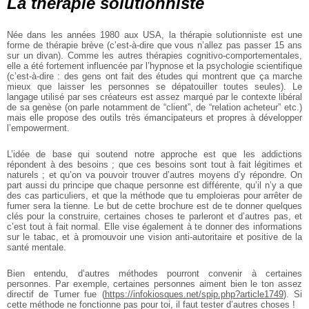
La thérapie solutionniste
Née dans les années 1980 aux USA, la thérapie solutionniste est une
forme de thérapie brève (c’est-à-dire que vous n’allez pas passer 15 ans
sur un divan). Comme les autres thérapies cognitivo-comportementales,
elle a été fortement influencée par l’hypnose et la psychologie scientifique
(c’est-à-dire : des gens ont fait des études qui montrent que ça marche
mieux que laisser les personnes se dépatouiller toutes seules). Le
langage utilisé par ses créateurs est assez marqué par le contexte libéral
de sa genèse (on parle notamment de “client”, de “relation acheteur” etc.)
mais elle propose des outils très émancipateurs et propres à développer
l’empowerment.
L’idée de base qui soutend notre approche est que les addictions
répondent à des besoins ; que ces besoins sont tout à fait légitimes et
naturels ; et qu’on va pouvoir trouver d’autres moyens d’y répondre. On
part aussi du principe que chaque personne est différente, qu’il n’y a que
des cas particuliers, et que la méthode que tu emploieras pour arrêter de
fumer sera la tienne. Le but de cette brochure est de te donner quelques
clés pour la construire, certaines choses te parleront et d’autres pas, et
c’est tout à fait normal. Elle vise également à te donner des informations
sur le tabac, et à promouvoir une vision anti-autoritaire et positive de la
santé mentale.
Bien entendu, d’autres méthodes pourront convenir à certaines
personnes. Par exemple, certaines personnes aiment bien le ton assez
directif de Tumer fue (
https://infokiosques.net/spip.php?article1749
). Si
cette méthode ne fonctionne pas pour toi, il faut tester d’autres choses !