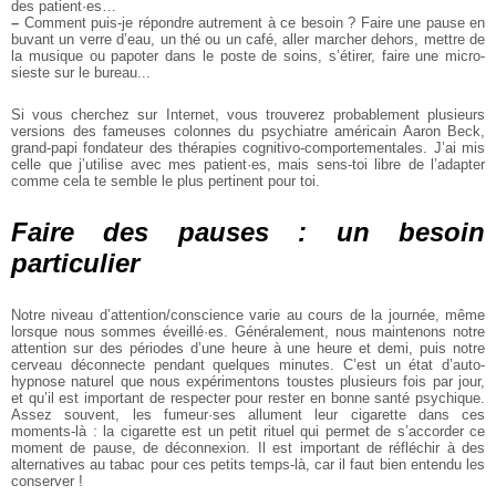
des patient·es…
–
Comment puis-je répondre autrement à ce besoin ? Faire une pause en
buvant un verre d’eau, un thé ou un café, aller marcher dehors, mettre de
la musique ou papoter dans le poste de soins, s’étirer, faire une micro-
sieste sur le bureau...
Si vous cherchez sur Internet, vous trouverez probablement plusieurs
versions des fameuses colonnes du psychiatre américain Aaron Beck,
grand-papi fondateur des thérapies cognitivo-comportementales. J’ai mis
celle que j’utilise avec mes patient·es, mais sens-toi libre de l’adapter
comme cela te semble le plus pertinent pour toi.
Faire des pauses : un besoin
particulier
Notre niveau d’attention/conscience varie au cours de la journée, même
lorsque nous sommes éveillé·es. Généralement, nous maintenons notre
attention sur des périodes d’une heure à une heure et demi, puis notre
cerveau déconnecte pendant quelques minutes. C’est un état d’auto-
hypnose naturel que nous expérimentons toustes plusieurs fois par jour,
et qu’il est important de respecter pour rester en bonne santé psychique.
Assez souvent, les fumeur·ses allument leur cigarette dans ces
moments-là : la cigarette est un petit rituel qui permet de s’accorder ce
moment de pause, de déconnexion. Il est important de réfléchir à des
alternatives au tabac pour ces petits temps-là, car il faut bien entendu les
conserver !