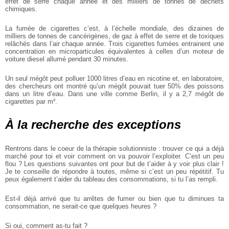
effet de serre chaque année et des milliers de tonnes de déchets
chimiques.
La fumée de cigarettes c’est, à l’échelle mondiale, des dizaines de
milliers de tonnes de cancérigènes, de gaz à effet de serre et de toxiques
relâchés dans l’air chaque année. Trois cigarettes fumées entrainent une
concentration en microparticules équivalentes à celles d’un moteur de
voiture diesel allumé pendant 30 minutes.
Un seul mégôt peut polluer 1000 litres d’eau en nicotine et, en laboratoire,
des chercheurs ont montré qu’un mégôt pouvait tuer 50% des poissons
dans un litre d’eau. Dans une ville comme Berlin, il y a 2,7 mégôt de
cigarettes par m².
À la recherche des exceptions
Rentrons dans le coeur de la thérapie solutionniste : trouver ce qui a déjà
marché pour toi et voir comment on va pouvoir l’exploiter. C’est un peu
flou ? Les questions suivantes ont pour but de t’aider à y voir plus clair !
Je te conseille de répondre à toutes, même si c’est un peu répétitif. Tu
peux également t’aider du tableau des consommations, si tu l’as rempli.
Est-il déjà arrivé que tu arrêtes de fumer ou bien que tu diminues ta
consommation, ne serait-ce que quelques heures ?
Si oui, comment as-tu fait ?