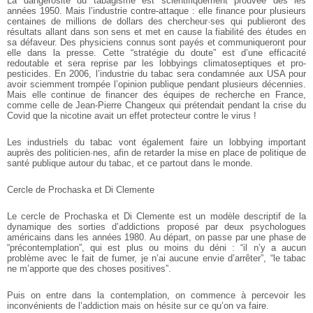
La dangerosité du tabagisme est scientifiquement prouvée dès les
années 1950. Mais l’industrie contre-attaque : elle finance pour plusieurs
centaines de millions de dollars des chercheur·ses qui publieront des
résultats allant dans son sens et met en cause la fiabilité des études en
sa défaveur. Des physiciens connus sont payés et communiqueront pour
elle dans la presse. Cette “stratégie du doute” est d’une efficacité
redoutable et sera reprise par les lobbyings climatoseptiques et pro-
pesticides. En 2006, l’industrie du tabac sera condamnée aux USA pour
avoir sciemment trompée l’opinion publique pendant plusieurs décennies.
Mais elle continue de financer des équipes de recherche en France,
comme celle de Jean-Pierre Changeux qui prétendait pendant la crise du
Covid que la nicotine avait un effet protecteur contre le virus !
Les industriels du tabac vont également faire un lobbying important
auprès des politicien·nes, afin de retarder la mise en place de politique de
santé publique autour du tabac, et ce partout dans le monde.
Cercle de Prochaska et Di Clemente
Le cercle de Prochaska et Di Clemente est un modèle descriptif de la
dynamique des sorties d’addictions proposé par deux psychologues
américains dans les années 1980.
Au départ, on passe par une phase de
“précontemplation”, qui est plus ou moins du déni : “il n’y a aucun
problème avec le fait de fumer, je n’ai aucune envie d’arrêter”, “le tabac
ne m’apporte que des choses positives”.
Puis on entre dans la contemplation, on commence à percevoir les
inconvénients de l’addiction mais on hésite sur ce qu’on va faire.