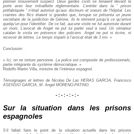
premier mouvement suspect. Deux gardes civils se tenaient devant la
porte avec leur mitraillette réglementaire. L’entrée dans la “ prison
préfabriquée ” n’était autorisé qu’aux docteurs et soeurs de l’hôpital. Les
craintes des flics étaient si grandes que, lorsque se présenta un jeune
secrétaire de la juridiction de Gérone, ils le retinrent jusqu’à ce qu’arrive
quelqu’un pour l’identifier. De ce fait, aucune visite ne fut autorisée durant
un mois. L’avocat de Angel ne put lui parler seul à seul. Un sénateur
catalan le visita en présence des policiers. Angel ne put ni écrire, ni
recevoir de lettres. Le temps imparti à l’avocat était de 3 mn.
»
Conclusion :
«
Ici, on ne torture personne. La police est composée de professionnels,
partie intégrante du système démocratique.
»
Rodolfo Martin Villa, ministre de l’intérieur espagnol.
Témoignages et lettres de Nicolas De Las HERAS GARCIA,
Francisco
ASENSIO GARCIA, M. Angel MORENO-PATINO.
- : - : - : - : -
Sur la situation dans les prisons
espagnoles
S’il fallait faire le point de la situation actuelle dans les prisons