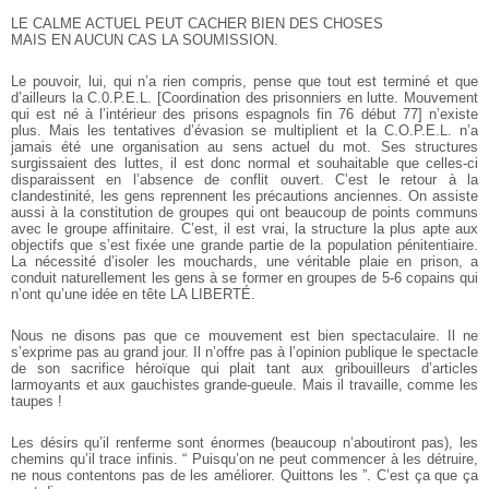
LE CALME ACTUEL PEUT CACHER BIEN DES CHOSES
MAIS EN AUCUN CAS LA SOUMISSION.
Le pouvoir, lui, qui n’a rien compris, pense que tout est terminé et que
d’ailleurs la C.0.P.E.L. [Coordination des prisonniers en lutte. Mouvement
qui est né à l’intérieur des prisons espagnols fin 76 début 77] n’existe
plus. Mais les tentatives d’évasion se multiplient et la C.O.P.E.L. n’a
jamais été une organisation au sens actuel du mot. Ses structures
surgissaient des luttes, il est donc normal et souhaitable que celles-ci
disparaissent en l’absence de conflit ouvert. C’est le retour à la
clandestinité, les gens reprennent les précautions anciennes. On assiste
aussi à la constitution de groupes qui ont beaucoup de points communs
avec le groupe affinitaire. C’est, il est vrai, la structure la plus apte aux
objectifs que s’est fixée une grande partie de la population pénitentiaire.
La nécessité d’isoler les mouchards, une véritable plaie en prison, a
conduit naturellement les gens à se former en groupes de 5-6 copains qui
n’ont qu’une idée en tête LA LIBERTÉ.
Nous ne disons pas que ce mouvement est bien spectaculaire. Il ne
s’exprime pas au grand jour. Il n’offre pas à l’opinion publique le spectacle
de son sacrifice héroïque qui plait tant aux gribouilleurs d’articles
larmoyants et aux gauchistes grande-gueule. Mais il travaille, comme les
taupes !
Les désirs qu’il renferme sont énormes (beaucoup n’aboutiront pas), les
chemins qu’il trace infinis. “ Puisqu’on ne peut commencer à les détruire,
ne nous contentons pas de les améliorer. Quittons les ”. C’est ça que ça