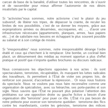
carcan de base de la banalité, d’utiliser toutes les rencontres, de s’ouvrir
et de rassembler pour mieux affirmer l’autonomie de nos désirs
insatisfaits par le capital.
Si “activistes”nous sommes, notre activisme c’est le plaisir du jeu
subversif, de libérer nos tripes, de dépasser la crainte, de reculer les
limites de nos possibilités, c’est de se donner les moyens, grâce aux
expropriations armées ou désarmées, escroqueries, etc ..., d’avoir une
infrastructure nécessaire (appartements, planques, armes, faux papiers
etc...) et de satisfaire nos besoins en échappant le plus souvent possible
au salariat et à son cortège de misère.
Si “irresponsables” nous sommes, notre irresponsabilité dérange l’ordre
établi et ceux qui cherchent à le remplacer. Une bombe, un cocktail bien
placé, un détournement des médias au moment opportun a plus d’effet
pratique et positif que n’importe quelles brochures ou discours radicaux.
Nous connaissons les objections opposées à nos actes : ils sont
spectaculaires, terroristes, récupérables, ils masquent les luttes radicales
des travailleurs, ils permettent à l’État de violer ses propres lois, de
renforcer son pouvoir, d’accentuer la répression... Or nous nous foutons
du spectacle. Nous ne voulons pas nous faire reconnaître comme une
organisation de spécialistes, avec sa hiérarchie, ses porte-paroles et son
sigle. Nous savons que l’État ne pouvant plus polariser l’attention des
prolétaires sur une opposition droite ou gauche fictive a besoin d’une
organisation dite “terroriste” pour jouer ce rôle. L’État n’a pas besoin de
notre prétexte pour exercer son terrorisme quotidien : terrorisme des flics
contre les manifestants, contre les grévistes, terrorisme des milices