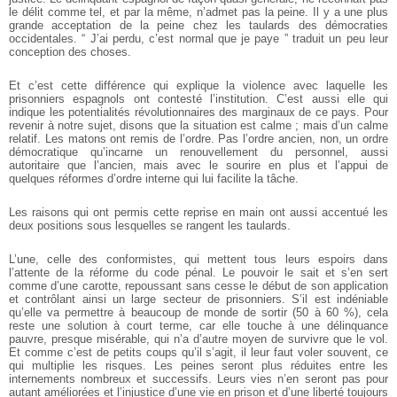
le délit comme tel, et par la même, n’admet pas la peine. Il y a une plus
grande acceptation de la peine chez les taulards des démocraties
occidentales. “ J’ai perdu, c’est normal que je paye ” traduit un peu leur
conception des choses.
Et c’est cette différence qui explique la violence avec laquelle les
prisonniers espagnols ont contesté l’institution. C’est aussi elle qui
indique les potentialités révolutionnaires des marginaux de ce pays.
Pour
revenir à notre sujet, disons que la situation est calme ; mais d’un calme
relatif. Les matons ont remis de l’ordre. Pas l’ordre ancien, non, un ordre
démocratique qu’incarne un renouvellement du personnel, aussi
autoritaire que l’ancien, mais avec le sourire en plus et l’appui de
quelques réformes d’ordre interne qui lui facilite la tâche.
Les raisons qui ont permis cette reprise en main ont aussi accentué les
deux positions sous lesquelles se rangent les taulards.
L’une, celle des conformistes, qui mettent tous leurs espoirs dans
l’attente de la réforme du code pénal. Le pouvoir le sait et s’en sert
comme d’une carotte, repoussant sans cesse le début de son application
et contrôlant ainsi un large secteur de prisonniers. S’il est indéniable
qu’elle va permettre à beaucoup de monde de sortir (50 à 60 %), cela
reste une solution à court terme, car elle touche à une délinquance
pauvre, presque misérable, qui n’a d’autre moyen de survivre que le vol.
Et comme c’est de petits coups qu’il s’agit, il leur faut voler souvent, ce
qui multiplie les risques. Les peines seront plus réduites entre les
internements nombreux et successifs. Leurs vies n’en seront pas pour
autant améliorées et l’injustice d’une vie en prison et d’une liberté toujours