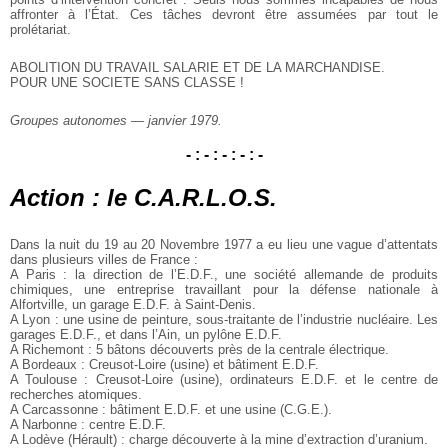
affronter à l’État. Ces tâches devront être assumées par tout le
prolétariat.
ABOLITION DU TRAVAIL SALARIE ET DE LA MARCHANDISE.
POUR UNE SOCIETE SANS CLASSE !
Groupes autonomes — janvier 1979.
- : - : - : - : -
Action : le C.A.R.L.O.S.
Dans la nuit du 19 au 20 Novembre 1977 a eu lieu une vague d’attentats
dans plusieurs villes de France :
A Paris : la direction de l’E.D.F., une société allemande de produits
chimiques, une entreprise travaillant pour la défense nationale à
Alfortville, un garage E.D.F. à Saint-Denis.
A Lyon : une usine de peinture, sous-traitante de l’industrie nucléaire. Les
garages E.D.F., et dans l’Ain, un pylône E.D.F.
A Richemont : 5 bâtons découverts près de la centrale électrique.
A Bordeaux : Creusot-Loire (usine) et bâtiment E.D.F.
A Toulouse : Creusot-Loire (usine), ordinateurs E.D.F. et le centre de
recherches atomiques.
A Carcassonne : bâtiment E.D.F. et une usine (C.G.E.).
A Narbonne : centre E.D.F.
A Lodève (Hérault) : charge découverte à la mine d’extraction d’uranium.