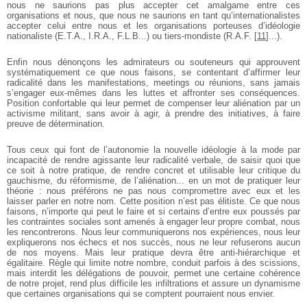
nous ne saurions pas plus accepter cet amalgame entre ces
organisations et nous, que nous ne saurions en tant qu’internationalistes
accepter celui entre nous et les organisations porteuses d’idéologie
nationaliste (E.T.A., I.R.A., F.L.B...) ou tiers-mondiste (R.A.F.
[
11
]
...).
Enfin nous dénonçons les admirateurs ou souteneurs qui approuvent
systématiquement ce que nous faisons, se contentant d’affirmer leur
radicalité dans les manifestations, meetings ou réunions, sans jamais
s’engager eux-mêmes dans les luttes et affronter ses conséquences.
Position confortable qui leur permet de compenser leur aliénation par un
activisme militant, sans avoir à agir, à prendre des initiatives, à faire
preuve de détermination.
Tous ceux qui font de l’autonomie la nouvelle idéologie à la mode par
incapacité de rendre agissante leur radicalité verbale, de saisir quoi que
ce soit à notre pratique, de rendre concret et utilisable leur critique du
gauchisme, du réformisme, de l’aliénation... en un mot de pratiquer leur
théorie : nous préférons ne pas nous compromettre avec eux et les
laisser parler en notre nom. Cette position n’est pas élitiste. Ce que nous
faisons, n’importe qui peut le faire et si certains d’entre eux poussés par
les contraintes sociales sont amenés à engager leur propre combat, nous
les rencontrerons. Nous leur communiquerons nos expériences, nous leur
expliquerons nos échecs et nos succès, nous ne leur refuserons aucun
de nos moyens. Mais leur pratique devra être anti-hiérarchique et
égalitaire. Règle qui limite notre nombre, conduit parfois à des scissions,
mais interdit les délégations de pouvoir, permet une certaine cohérence
de notre projet, rend plus difficile les infiltrations et assure un dynamisme
que certaines organisations qui se comptent pourraient nous envier.