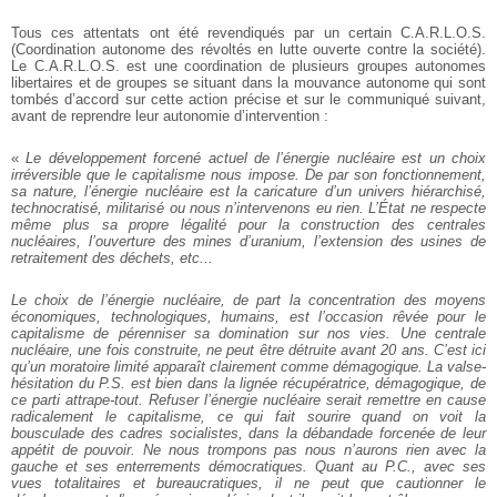
Tous ces attentats ont été revendiqués par un certain C.A.R.L.O.S.
(Coordination autonome des révoltés en lutte ouverte contre la société).
Le C.A.R.L.O.S. est une coordination de plusieurs groupes autonomes
libertaires et de groupes se situant dans la mouvance autonome qui sont
tombés d’accord sur cette action précise et sur le communiqué suivant,
avant de reprendre leur autonomie d’intervention :
«
Le développement forcené actuel de l’énergie nucléaire est un choix
irréversible que le capitalisme nous impose. De par son fonctionnement,
sa nature, l’énergie nucléaire est la caricature d’un univers hiérarchisé,
technocratisé, militarisé ou nous n’intervenons eu rien. L’État ne respecte
même plus sa propre légalité pour la construction des centrales
nucléaires, l’ouverture des mines d’uranium, l’extension des usines de
retraitement des déchets, etc...
Le choix de l’énergie nucléaire, de part la concentration des moyens
économiques, technologiques, humains, est l’occasion rêvée pour le
capitalisme de pérenniser sa domination sur nos vies. Une centrale
nucléaire, une fois construite, ne peut être détruite avant 20 ans. C’est ici
qu’un moratoire limité apparaît clairement comme démagogique. La valse-
hésitation du P.S. est bien dans la lignée récupératrice, démagogique, de
ce parti attrape-tout. Refuser l’énergie nucléaire serait remettre en cause
radicalement le capitalisme, ce qui fait sourire quand on voit la
bousculade des cadres socialistes, dans la débandade forcenée de leur
appétit de pouvoir. Ne nous trompons pas nous n’aurons rien avec la
gauche et ses enterrements démocratiques. Quant au P.C., avec ses
vues totalitaires et bureaucratiques, il ne peut que cautionner le