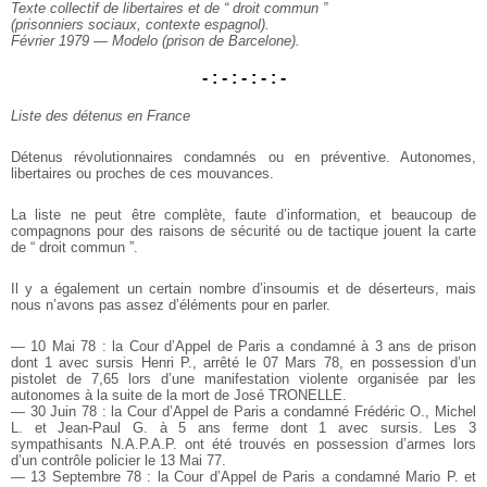
Texte collectif de libertaires et de “ droit commun ”
(prisonniers sociaux, contexte espagnol).
Février 1979 — Modelo (prison de Barcelone).
- : - : - : - : -
Liste des détenus en France
Détenus révolutionnaires condamnés ou en préventive. Autonomes,
libertaires ou proches de ces mouvances.
La liste ne peut être complète, faute d’information, et beaucoup de
compagnons pour des raisons de sécurité ou de tactique jouent la carte
de “ droit commun ”.
Il y a également un certain nombre d’insoumis et de déserteurs, mais
nous n’avons pas assez d’éléments pour en parler.
— 10 Mai 78 : la Cour d’Appel de Paris a condamné à 3 ans de prison
dont 1 avec sursis Henri P., arrêté le 07 Mars 78, en possession d’un
pistolet de 7,65 lors d’une manifestation violente organisée par les
autonomes à la suite de la mort de José TRONELLE.
— 30 Juin 78 : la Cour d’Appel de Paris a condamné Frédéric O., Michel
L. et Jean-Paul G. à 5 ans ferme dont 1 avec sursis. Les 3
sympathisants N.A.P.A.P. ont été trouvés en possession d’armes lors
d’un contrôle policier le 13 Mai 77.
— 13 Septembre 78 : la Cour d’Appel de Paris a condamné Mario P. et