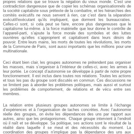
propres relations que se trouve la négation du vieux monde. C’est une
contradiction dangereuse que de copier les schémas organisationnels de
la société capitaliste sous prétexte de la combattre, et les hiérarchies des
comités exécutifs ne nous servent à rien, car c’est dans la séparation
exécutif/exécutant qu’ils impliquent, que dorment les bureaucraties.
Celles-ci sont, si cela peut se faire, encore plus dangereuses que le
capitalisme lui-même. à la force matérielle que leur donne le contrôle de
l’appareil-parti, s’ajoute la force morale des symboles et des luttes
ouvrières qu’elles s’approprient et capitalisent dans leurs désirs de
pouvoir. Entre leurs mains, les morts de toutes les révolutions, les morts
de la Commune de Paris, sont aussi importants que les millions pour une
multinationale.
Ceci étant bien clair, les groupes autonomes ne prétendent pas organiser
les masses, mais s’organiser à l’intérieur de celles-ci, avec les armes à
leur portée. Le concept d’autonomie se développe à partir de notre propre
fonctionnement. Il est inclus dans toutes nos relations. Toutes les actions
et tous les pas du groupe sont discutés en commun. Ces discussions ne
se limitent pas à aborder les problèmes politiques, mais aussi et surtout
les problèmes de comportement, de relations et de vécu entre ses
membres.
La relation entre plusieurs groupes autonomes se limite à l’échange
d’expériences et à l’organisation de taches concrètes. Avec l’autonomie
réelle des groupes, on évite les dépendances des uns par rapport aux
autres, ainsi que les protagonismes. Chaque groupe intervient à l’endroit
où il naît et se développe. Sa politique, ses actions sont le résultat de la
réalité dans laquelle il se meut et des nécessités du moment. La
coordination des groupes n’implique pas la dépendance des uns aux