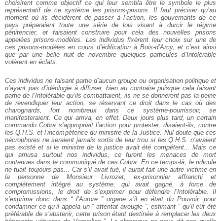
choisirent comme objectif ce qui leur sembla être le symbole le plus
représentatif de ce système les prisons-prisons. Il faut préciser qu’au
moment où ils décidèrent de passer à l’action, les gouvernants de ce
pays préparaient toute une série de lois visant à durcir le régime
pénitencier, et faisaient construire pour cela des nouvelles prisons
appelées prisons-modèles. Les individus fixèrent leur choix sur une de
ces prisons-modèles en cours d’édification à Bois-d’Arcy, et c’est ainsi
que par une belle nuit de novembre quelques particules d’Intolérable
volèrent en éclats.
Ces individus ne faisant partie d’aucun groupe ou organisation politique et
n’ayant pas d’idéologie à diffuser, bien au contraire puisque cela faisant
partie de l’Intolérable qu’ils combattaient, ils ne se donnèrent pas la peine
de revendiquer leur action, se réservant ce droit dans le cas où des
charognards, fort nombreux dans ce système-pourrissoir, se
manifesteraient. Ce qui arriva, en effet. Deux jours plus tard, un certain
commando Cobra s’appropriait l’action pour protester, disaient-ils, contre
les Q.H.S. et l’incompétence du ministre de la Justice. Nul doute que ces
nécrophores ne seraient jamais sortis de leur trou si les Q.H.S. n’avaient
pas existé et si le ministre de la justice avait été compétent... Mais ce
qui amusa surtout nos individus, ce furent les menaces de mort
contenues dans le communiqué de ces Cobra. En ce temps-là, le ridicule
ne tuait toujours pas... Car s’il avait tué, il aurait fait une autre victime en
la personne de Monsieur Livrozet, ex-prisonnier affranchi et
complètement intégré au système, qui avait gagné, à force de
compromissions, le droit de s’exprimer pour défendre l’Intolérable. Il
s’exprima donc dans “ l’Aurore ” organe s’il en était du Pouvoir, pour
condamner ce qu’il appela un “ attentat aveugle ”, estimant “ qu’il eût été
préférable de s’abstenir, cette prison étant destinée à remplacer les deux