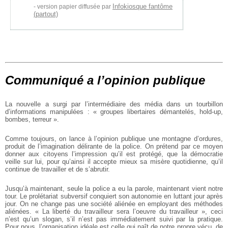
Infokiosque fantôme
version papier diffusée par
(partout)
Communiqué a l’opinion publique
La nouvelle a surgi par l’intermédiaire des média dans un tourbillon
d’informations manipulées : « groupes libertaires démantelés, hold-up,
bombes, terreur ».
Comme toujours, on lance à l’opinion publique une montagne d’ordures,
produit de l’imagination délirante de la police. On prétend par ce moyen
donner aux citoyens l’impression qu’il est protégé, que la démocratie
veille sur lui, pour qu’ainsi il accepte mieux sa misère quotidienne, qu’il
continue de travailler et de s’abrutir.
Jusqu’à maintenant, seule la police a eu la parole, maintenant vient notre
tour. Le prolétariat subversif conquiert son autonomie en luttant jour après
jour. On ne change pas une société aliénée en employant des méthodes
aliénées. « La liberté du travailleur sera l’oeuvre du travailleur », ceci
n’est qu’un slogan, s’il n’est pas immédiatement suivi par la pratique.
Pour nous, l’organisation idéale est celle qui naît de notre propre vécu, de