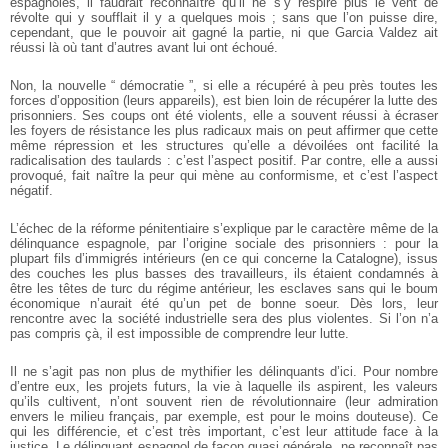
espagnoles, il faudrait reconnaître qu’il ne s’y respire plus le vent de
révolte qui y soufflait il y a quelques mois ; sans que l’on puisse dire,
cependant, que le pouvoir ait gagné la partie, ni que Garcia Valdez ait
réussi là où tant d’autres avant lui ont échoué.
Non, la nouvelle “ démocratie ”, si elle a récupéré à peu près toutes les
forces d’opposition (leurs appareils), est bien loin de récupérer la lutte des
prisonniers. Ses coups ont été violents, elle a souvent réussi à écraser
les foyers de résistance les plus radicaux mais on peut affirmer que cette
même répression et les structures qu’elle a dévoilées ont facilité la
radicalisation des taulards : c’est l’aspect positif. Par contre, elle a aussi
provoqué, fait naître la peur qui mène au conformisme, et c’est l’aspect
négatif.
L’échec de la réforme pénitentiaire s’explique par le caractère même de la
délinquance espagnole, par l’origine sociale des prisonniers : pour la
plupart fils d’immigrés intérieurs (en ce qui concerne la Catalogne), issus
des couches les plus basses des travailleurs, ils étaient condamnés à
être les têtes de turc du régime antérieur, les esclaves sans qui le boum
économique n’aurait été qu’un pet de bonne soeur. Dès lors, leur
rencontre avec la société industrielle sera des plus violentes. Si l’on n’a
pas compris çà, il est impossible de comprendre leur lutte.
Il ne s’agit pas non plus de mythifier les délinquants d’ici. Pour nombre
d’entre eux, les projets futurs, la vie à laquelle ils aspirent, les valeurs
qu’ils cultivent, n’ont souvent rien de révolutionnaire (leur admiration
envers le milieu français, par exemple, est pour le moins douteuse). Ce
qui les différencie, et c’est très important, c’est leur attitude face à la
justice. Le délinquant espagnol de façon quasi générale, ne reconnaît pas