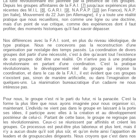
La lutte révolutionnaire est jalonnée par la présence de ces groupes.
Depuis les groupes affinitaires de la F.A.I.
[
7
]
jusqu’aux expériences plus
récentes des M.I.L.
[
8
]
, G.A.R.I.
[
9
]
, N.A.P.A.P.
[
10
]
(en France), N.A.P.
(en Italie), Mouvement du 22 Juin (en Allemagne), il y a toute une réalité
pratique que nous recueillons, non comme une ligne ou une doctrine,
mais d’un point de vue critique, comme des expériences dont il faut
profiter, des moments historiques qu’il faut savoir dépasser.
Nos différences avec la F.A.I. sont, en plus du niveau idéologique, de
type pratique. Nous ne concevons pas la reconstruction d’une
organisation par nostalgie des temps passés. La coordination de divers
groupes doit partir d’une nécessité, c’est à dire qu’avant tout l’existence
de ces groupes doit être une réalité. On n’arrive pas à une pratique
révolutionnaire en partant d’une coordination. C’est la pratique
révolutionnaire, le développement réel du groupe qui impose la
coordination, et dans le cas de la F.A.I., il est évident que ces groupes
n’existent pas, sinon de manière artificielle, ou dans l’imagination de
quelques-uns. La réanimation bureaucratique d’un cadavre ne nous
intéresse pas.
Pour nous, le groupe n’est ni le parti du futur, ni la panacée. C’est la
forme la plus libre que nous ayons imaginée pour nous organiser ici,
maintenant. L’individu ne vient pas dans le groupe en laissant à la porte
ses idées, il participe avec elles à la création et au développement
postérieur de celui-ci. Partant de cette base, le groupe ne regroupe pas
les révolutionnaires. Ceux-ci se réunissent par affinités et créent les
groupes. Ce processus est peut-être plus laborieux et plus lent, mais il
n’y a aucun doute qu’il soit plus sûr, et qu’on évite ainsi l’apparition de
leaders et de groupuscules dirigeants. Nous croyons que c’est dans nos