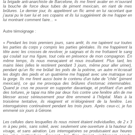
la brigade anti-anarchiste de Barcelone, ils me firent avaler en m’ouvrant
la bouche de force deux tubes de piment mexicain, en riant de mes
brûlures. Le dernier jour, ils appelèrent un flic armé en lui racontant que
j’aurai pu le tuer lui et ses copains et ils lui suggérèrent de me frapper en
lui montrant comment faire...
»
Autre témoignage :
«
Pendant les trois premiers jours, sans arrêt, ils me tapèrent sur toutes
les parties du corps y compris les parties génitales. Ils me frappèrent la
tête avec les crosses de revolver, je saignais et ils me frottaient le sang
qui coulait sur ma figure, tout cela en présence de mon compagnon. En
même temps, ils nous menaçaient et nous insultaient. Plus tard, les
mains liées (elles le restèrent pendant 3 jours, même pour aller uriner),
pendant qu’un flic me brûlait les poils de la poitrine, un autre m’écrasait
les doigts des pieds et un quatrième me frappait avec une matraque sur
la gorge. Ils me firent aussi boire le contenu d’un tube de “chile” (piment
mexicain), ce qui me provoqua des brûlures d’estomac interminables.
Quand je crus ne pouvoir en supporter davantage, et profitant d’un arrêt
des tortures, je tapai ma tête par deux fois contre une fenêtre afin de me
blesser assez sérieusement pour être emmené à l’hôpital. Mais à la
troisième tentative, ils réagirent et m’éloignèrent de la fenêtre. Les
interrogatoires continuèrent pendant les trois jours. Après ceux-ci, je fus
emmené six jours à Gérone.
Les cellules dans lesquelles ils nous mirent étaient individuelles, de 2 x 3
m à peu près, sans soleil, avec seulement une ouverture à la hauteur du
visage, et sans aération. Les interrogatoires se produisaient aux heures