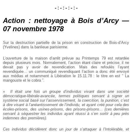
- : - : - : - : -
Action : nettoyage à Bois d’Arcy —
07 novembre 1978
Sur la destruction partielle de la prison en construction de Bois-d’Arcy
(Yvelines) dans la banlieue parisienne.
L’ouverture de la maison d’arrêt prévue au Printemps 79 est retardée
depuis plusieurs mois. Normalement, l’action étant claire et précise, il ne
devait pas y avoir de revendication. Mais des refoulés l’ayant
revendiquée... un communiqué revendiquant l’action a donc été envoyé
aux médias et notamment à Libération le 15.11.78 : le titre en est “ La
mangouste et le cobra ”.
«
Il était une fois un groupe d’individus vivant dans une société
démocratique-libérale-avancée, termes politiques servant à signer un
système social basé sur l’asservissement, la coercition, la punition, c’est
à dire visant à l’anéantissement de l’individu, et ayant créé pour cela des
écoles-prisons, des usines-prisons, des prisons-prisons... (ces dernières
servant à séquestrer les individus ayant réussi à s’en sortir à peu près
indemnes des premières).
Ces individus décidèrent donc un jour de s’attaquer à l’Intolérable, et