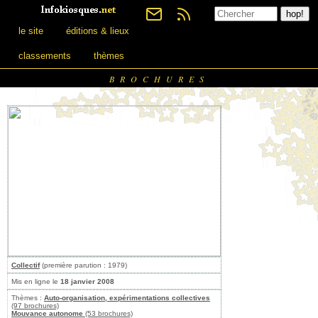
le site
éditions & lieux
classements
thèmes
BROCHURES
Collectif
(première parution : 1979)
Mis en ligne le
18 janvier 2008
Thèmes :
Auto-organisation, expérimentations collectives
(97 brochures)
Mouvance autonome
(53 brochures)