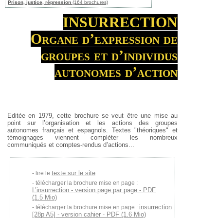
Prison, justice, répression
(164 brochures)
INSURRECTION
Organe d’expression de
groupes et d’individus
autonomes d’action
Editée en 1979, cette brochure se veut être une mise au
point sur l’organisation et les actions des groupes
autonomes français et espagnols. Textes "théoriques" et
témoignages viennent compléter les nombreux
communiqués et comptes-rendus d’actions...
texte sur le site
lire le
télécharger la brochure mise en page :
L’insurrection - version page par page - PDF
(1.5 Mio)
insurrection
télécharger la brochure mise en page :
[28p A5] - version cahier - PDF (1.6 Mio)