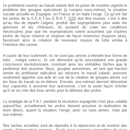
Le prolétariat soumis au travail salarié doit se poser de manière urgente le
problème des groupes spécialisés (y compris nous-même), la situation
sociale actuelle en Espagne, en France et en Italie l’exige. Ce qu’ont fait
les prolos de la S.E.A.T.(ex E.R.A.T.
[
12
]
) doit être inversé, c’est à dire
qu’au lieu de répartir l’argent, produit des expropriations pour aider les
grévistes et les chômeurs, ils auraient dû créer les conditions
nécessaires pour que les expropriations soient assumées par d’autres
prolos de façon rotative et toujours de façon extensive (toujours plus),
favorisant ainsi la création de nouveaux noyaux de lutte armée à
l’intérieur des usines.
A cause de leur isolement, ils ne sont pas arrivés à étendre leur forme de
lutte ; malgré celui-ci, ils ont démontré qu’ils possédaient une grande
conscience révolutionnaire, montrant ainsi les véritables tâches que le
prolétariat doit assumer. Nous, groupes autonomes, en tant que fraction
armée du prolétariat radicalisé qui refusons le travail salarié, pouvons
seulement apporter une aide en vue de la création de groupes armés sur
les lieux de travail ou en dehors. Ensuite, eux-mêmes devront démontrer
leur capacités à assumer leur autonomie, c’est la seule façon d’éviter
qu’il ne se crée des bras armés pour la défense des prolos.
La stratégie de la F.A.I. pendant la révolution espagnole n’est plus valable
aujourd’hui, actuellement les prolos doivent assumer la réalisation de
leurs désirs, quand la situation l’exige, avec ou sans armes, mais par
eux-mêmes.
Nos taches actuelles sont de répondre à la répression et de montrer des
points d’intervention concret . Seuls nous sommes incapables de nous