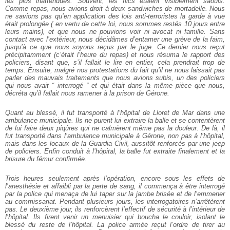
les plus inattendues. Souvent, les flics étaient visiblement saouls.
Comme repas, nous avions droit à deux sandwiches de mortadelle.
Nous
ne savions pas qu’en application des lois anti-terroristes la garde à vue
était prolongée ( en vertu de cette loi, nous sommes restés 10 jours entre
leurs mains), et que nous ne pouvions voir ni avocat ni famille. Sans
contact avec l’extérieur, nous décidâmes d’entamer une grève de la faim,
jusqu’à ce que nous soyons reçus par le juge. Ce dernier nous reçut
précipitamment (c’était l’heure du repas) et nous résuma le rapport des
policiers, disant que, s’il fallait le lire en entier, cela prendrait trop de
temps. Ensuite, malgré nos protestations du fait qu’il ne nous laissait pas
parler des mauvais traitements que nous avions subis, un des policiers
qui nous avait “ interrogé ” et qui était dans la même pièce que nous,
décréta qu’il fallait nous ramener à la prison de Gérone.
Quant au blessé, il fut transporté à l’hôpital de Lloret de Mar dans une
ambulance municipale. Ils ne purent lui extraire la balle et se contentèrent
de lui faire deux piqûres qui ne calmèrent même pas la douleur. De là, il
fut transporté dans l’ambulance municipale à Gérone, non pas à l’hôpital,
mais dans les locaux de la Guardia Civil, aussitôt renforcés par une jeep
de policiers. Enfin conduit à l’hôpital, la balle fut extraite finalement et la
brisure du fémur confirmée.
Trois heures seulement après l’opération, encore sous les effets de
l’anesthésie et affaibli par la perte de sang, il commença à être interrogé
par la police qui menaça de lui taper sur la jambe brisée et de l’emmener
au commissariat. Pendant plusieurs jours, les interrogatoires n’arrêtèrent
pas. Le deuxième jour, ils renforcèrent l’effectif de sécurité à l’intérieur de
l’hôpital. Ils firent venir un menuisier qui boucha le couloir, isolant le
blessé du reste de l’hôpital. La police armée reçut l’ordre de tirer au