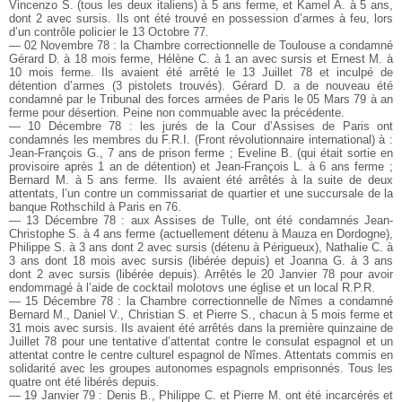
Vincenzo S. (tous les deux italiens) à 5 ans ferme, et Kamel A. à 5 ans,
dont 2 avec sursis. Ils ont été trouvé en possession d’armes à feu, lors
d’un contrôle policier le 13 Octobre 77.
— 02 Novembre 78 : la Chambre correctionnelle de Toulouse a condamné
Gérard D. à 18 mois ferme, Hélène C. à 1 an avec sursis et Ernest M. à
10 mois ferme. Ils avaient été arrêté le 13 Juillet 78 et inculpé de
détention d’armes (3 pistolets trouvés). Gérard D. a de nouveau été
condamné par le Tribunal des forces armées de Paris le 05 Mars 79 à an
ferme pour désertion. Peine non commuable avec la précédente.
— 10 Décembre 78 : les jurés de la Cour d’Assises de Paris ont
condamnés les membres du F.R.I. (Front révolutionnaire international) à :
Jean-François G., 7 ans de prison ferme ; Eveline B. (qui était sortie en
provisoire après 1 an de détention) et Jean-François L. à 6 ans ferme ;
Bernard M. à 5 ans ferme. Ils avaient été arrêtés à la suite de deux
attentats, l’un contre un commissariat de quartier et une succursale de la
banque Rothschild à Paris en 76.
— 13 Décembre 78 : aux Assises de Tulle, ont été condamnés Jean-
Christophe S. à 4 ans ferme (actuellement détenu à Mauza en Dordogne),
Philippe S. à 3 ans dont 2 avec sursis (détenu à Périgueux), Nathalie C. à
3 ans dont 18 mois avec sursis (libérée depuis) et Joanna G. à 3 ans
dont 2 avec sursis (libérée depuis). Arrêtés le 20 Janvier 78 pour avoir
endommagé à l’aide de cocktail molotovs une église et un local R.P.R.
— 15 Décembre 78 : la Chambre correctionnelle de Nîmes a condamné
Bernard M., Daniel V., Christian S. et Pierre S., chacun à 5 mois ferme et
31 mois avec sursis. Ils avaient été arrêtés dans la première quinzaine de
Juillet 78 pour une tentative d’attentat contre le consulat espagnol et un
attentat contre le centre culturel espagnol de Nîmes. Attentats commis en
solidarité avec les groupes autonomes espagnols emprisonnés. Tous les
quatre ont été libérés depuis.
— 19 Janvier 79 : Denis B., Philippe C. et Pierre M. ont été incarcérés et