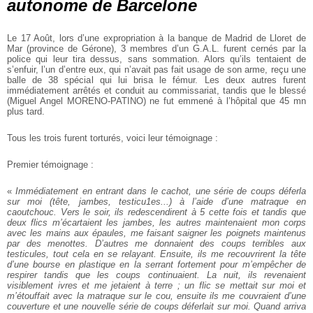
autonome de Barcelone
Le 17 Août, lors d’une expropriation à la banque de Madrid de Lloret de
Mar (province de Gérone), 3 membres d’un G.A.L. furent cernés par la
police qui leur tira dessus, sans sommation. Alors qu’ils tentaient de
s’enfuir, l’un d’entre eux, qui n’avait pas fait usage de son arme, reçu une
balle de 38 spécial qui lui brisa le fémur. Les deux autres furent
immédiatement arrêtés et conduit au commissariat, tandis que le blessé
(Miguel Angel MORENO-PATINO) ne fut emmené à l’hôpital que 45 mn
plus tard.
Tous les trois furent torturés, voici leur témoignage :
Premier témoignage :
«
Immédiatement en entrant dans le cachot, une série de coups déferla
sur moi (tête, jambes, testicu1es...) à l’aide d’une matraque en
caoutchouc. Vers le soir, ils redescendirent à 5 cette fois et tandis que
deux flics m’écartaient les jambes, les autres maintenaient mon corps
avec les mains aux épaules, me faisant saigner les poignets maintenus
par des menottes. D’autres me donnaient des coups terribles aux
testicules, tout cela en se relayant. Ensuite, ils me recouvrirent la tête
d’une bourse en plastique en la serrant fortement pour m’empêcher de
respirer tandis que les coups continuaient. La nuit, ils revenaient
visiblement ivres et me jetaient à terre ; un flic se mettait sur moi et
m’étouffait avec la matraque sur le cou, ensuite ils me couvraient d’une
couverture et une nouvelle série de coups déferlait sur moi. Quand arriva