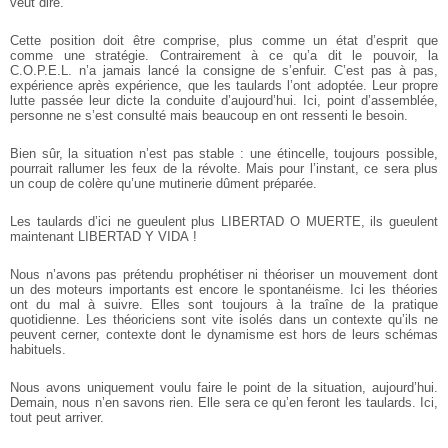
veut dire.
Cette position doit être comprise, plus comme un état d’esprit que
comme une stratégie. Contrairement à ce qu’a dit le pouvoir, la
C.O.P.E.L. n’a jamais lancé la consigne de s’enfuir. C’est pas à pas,
expérience après expérience, que les taulards l’ont adoptée. Leur propre
lutte passée leur dicte la conduite d’aujourd’hui. Ici, point d’assemblée,
personne ne s’est consulté mais beaucoup en ont ressenti le besoin.
Bien sûr, la situation n’est pas stable : une étincelle, toujours possible,
pourrait rallumer les feux de la révolte. Mais pour l’instant, ce sera plus
un coup de colère qu’une mutinerie dûment préparée.
Les taulards d’ici ne gueulent plus LIBERTAD O MUERTE, ils gueulent
maintenant LIBERTAD Y VIDA !
Nous n’avons pas prétendu prophétiser ni théoriser un mouvement dont
un des moteurs importants est encore le spontanéisme. Ici les théories
ont du mal à suivre. Elles sont toujours à la traîne de la pratique
quotidienne. Les théoriciens sont vite isolés dans un contexte qu’ils ne
peuvent cerner, contexte dont le dynamisme est hors de leurs schémas
habituels.
Nous avons uniquement voulu faire le point de la situation, aujourd’hui.
Demain, nous n’en savons rien. Elle sera ce qu’en feront les taulards. Ici,
tout peut arriver.