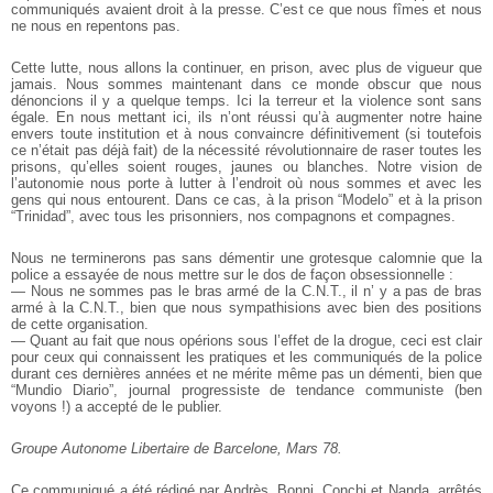
communiqués avaient droit à la presse. C’est ce que nous fîmes et nous
ne nous en repentons pas.
Cette lutte, nous allons la continuer, en prison, avec plus de vigueur que
jamais. Nous sommes maintenant dans ce monde obscur que nous
dénoncions il y a quelque temps. Ici la terreur et la violence sont sans
égale. En nous mettant ici, ils n’ont réussi qu’à augmenter notre haine
envers toute institution et à nous convaincre définitivement (si toutefois
ce n’était pas déjà fait) de la nécessité révolutionnaire de raser toutes les
prisons, qu’elles soient rouges, jaunes ou blanches.
Notre vision de
l’autonomie nous porte à lutter à l’endroit où nous sommes et avec les
gens qui nous entourent. Dans ce cas, à la prison “Modelo” et à la prison
“Trinidad”, avec tous les prisonniers, nos compagnons et compagnes.
Nous ne terminerons pas sans démentir une grotesque calomnie que la
police a essayée de nous mettre sur le dos de façon obsessionnelle :
— Nous ne sommes pas le bras armé de la C.N.T., il n’ y a pas de bras
armé à la C.N.T., bien que nous sympathisions avec bien des positions
de cette organisation.
— Quant au fait que nous opérions sous l’effet de la drogue, ceci est clair
pour ceux qui connaissent les pratiques et les communiqués de la police
durant ces dernières années et ne mérite même pas un démenti, bien que
“Mundio Diario”, journal progressiste de tendance communiste (ben
voyons !) a accepté de le publier.
Groupe Autonome Libertaire de Barcelone, Mars 78.
Ce communiqué a été rédigé par Andrès, Bonni, Conchi et Nanda, arrêtés