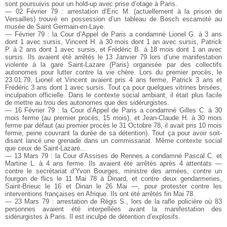
sont poursuivis pour un hold-up avec prise d’otage à Paris.
— 02 Février 79 : arrestation d’Eric M. (actuellement à la prison de
Versailles) trouvé en possession d’un tableau de Bosch escamoté au
musée de Saint Germain-en-Laye.
— Février 79 : la Cour d’Appel de Paris a condamné Lionel G. à 3 ans
dont 1 avec sursis, Vincent H. à 30 mois dont 1 an avec sursis, Patrick
P. à 2 ans dont 1 avec sursis, et Frédéric B. à 18 mois dont 1 an avec
sursis. Ils avaient été arrêtés le 13 Janvier 79 lors d’une manifestation
violente à la gare Saint-Lazare (Paris) organisée par des collectifs
autonomes pour lutter contre la vie chère. Lors du premier procès, le
23.01.79, Lionel et Vincent avaient pris 4 ans ferme, Patrick 3 ans et
Frédéric 3 ans dont 1 avec sursis. Tout ça pour quelques vitrines brisées,
inculpation officielle. Dans le contexte social ambiant, il était plus facile
de mettre au trou des autonomes que des sidérurgistes.
— 16 Février 79 : la Cour d’Appel de Paris a condamné Gilles C. à 30
mois ferme (au premier procès, 15 mois), et Jean-Claude H. à 30 mois
ferme par défaut (au premier procès le 31 Octobre 78, il avait pris 10 mois
ferme, peine couvrant la durée de sa détention). Tout ça pour avoir soit-
disant lancé une grenade dans un commissariat. Même contexte social
que ceux de Saint-Lazare...
— 13 Mars 79 : la Cour d’Assises de Rennes a condamné Pascal C. et
Martine L. à 4 ans ferme. Ils avaient été arrêtés après 4 attentats —
contre le secrétariat d’Yvon Bourges, ministre des armées, contre un
fourgon de flics le 11 Mai 78 à Dinard, et contre deux gendarmeries,
Saint-Brieuc le 16 et Dinan le 26 Mai —, pour protester contre les
interventions françaises en Afrique. Ils ont été arrêtés fin Mai 78.
— 23 Mars 79 : arrestation de Régis S., lors de la rafle policière où 83
personnes avaient été interpellées avant la manifestation des
sidérurgistes à Paris. Il est inculpé de détention d’explosifs.