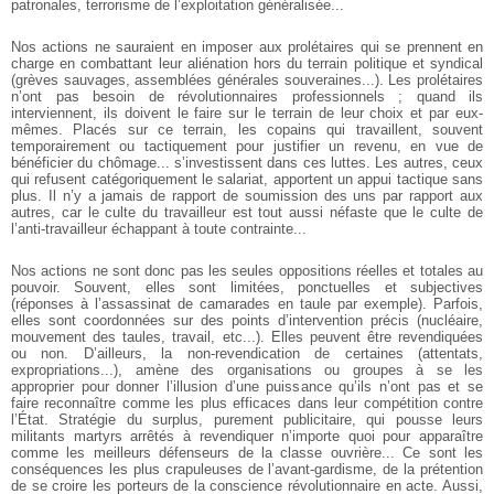
patronales, terrorisme de l’exploitation généralisée...
Nos actions ne sauraient en imposer aux prolétaires qui se prennent en
charge en combattant leur aliénation hors du terrain politique et syndical
(grèves sauvages, assemblées générales souveraines...). Les prolétaires
n’ont pas besoin de révolutionnaires professionnels ; quand ils
interviennent, ils doivent le faire sur le terrain de leur choix et par eux-
mêmes. Placés sur ce terrain, les copains qui travaillent, souvent
temporairement ou tactiquement pour justifier un revenu, en vue de
bénéficier du chômage... s’investissent dans ces luttes. Les autres, ceux
qui refusent catégoriquement le salariat, apportent un appui tactique sans
plus. Il n’y a jamais de rapport de soumission des uns par rapport aux
autres, car le culte du travailleur est tout aussi néfaste que le culte de
l’anti-travailleur échappant à toute contrainte...
Nos actions ne sont donc pas les seules oppositions réelles et totales au
pouvoir. Souvent, elles sont limitées, ponctuelles et subjectives
(réponses à l’assassinat de camarades en taule par exemple). Parfois,
elles sont coordonnées sur des points d’intervention précis (nucléaire,
mouvement des taules, travail, etc...). Elles peuvent être revendiquées
ou non. D’ailleurs, la non-revendication de certaines (attentats,
expropriations...), amène des organisations ou groupes à se les
approprier pour donner l’illusion d’une puissance qu’ils n’ont pas et se
faire reconnaître comme les plus efficaces dans leur compétition contre
l’État. Stratégie du surplus, purement publicitaire, qui pousse leurs
militants martyrs arrêtés à revendiquer n’importe quoi pour apparaître
comme les meilleurs défenseurs de la classe ouvrière... Ce sont les
conséquences les plus crapuleuses de l’avant-gardisme, de la prétention
de se croire les porteurs de la conscience révolutionnaire en acte. Aussi,