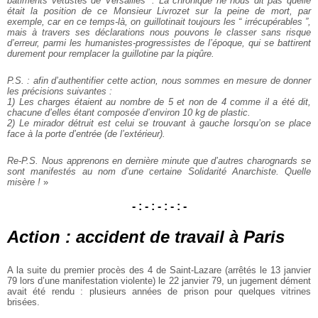
bâtiments vétustes de Versailles ”. La chronique ne nous dit pas quelle
était la position de ce Monsieur Livrozet sur la peine de mort, par
exemple, car en ce temps-là, on guillotinait toujours les “ irrécupérables ”,
mais à travers ses déclarations nous pouvons le classer sans risque
d’erreur, parmi les humanistes-progressistes de l’époque, qui se battirent
durement pour remplacer la guillotine par la piqûre.
P.S. : afin d’authentifier cette action, nous sommes en mesure de donner
les précisions suivantes :
1) Les charges étaient au nombre de 5 et non de 4 comme il a été dit,
chacune d’elles étant composée d’environ 10 kg de plastic.
2) Le mirador détruit est celui se trouvant à gauche lorsqu’on se place
face à la porte d’entrée (de l’extérieur).
Re-P.S. Nous apprenons en dernière minute que d’autres charognards se
sont manifestés au nom d’une certaine Solidarité Anarchiste. Quelle
misère !
»
- : - : - : - : -
Action : accident de travail à Paris
A la suite du premier procès des 4 de Saint-Lazare (arrêtés le 13 janvier
79 lors d’une manifestation violente) le 22 janvier 79, un jugement dément
avait été rendu : plusieurs années de prison pour quelques vitrines
brisées.