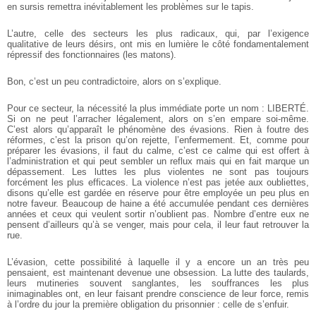
en sursis remettra inévitablement les problèmes sur le tapis.
L’autre, celle des secteurs les plus radicaux, qui, par l’exigence
qualitative de leurs désirs, ont mis en lumière le côté fondamentalement
répressif des fonctionnaires (les matons).
Bon, c’est un peu contradictoire, alors on s’explique.
Pour ce secteur, la nécessité la plus immédiate porte un nom : LIBERTÉ.
Si on ne peut l’arracher légalement, alors on s’en empare soi-même.
C’est alors qu’apparaît le phénomène des évasions. Rien à foutre des
réformes, c’est la prison qu’on rejette, l’enfermement. Et, comme pour
préparer les évasions, il faut du calme, c’est ce calme qui est offert à
l’administration et qui peut sembler un reflux mais qui en fait marque un
dépassement. Les luttes les plus violentes ne sont pas toujours
forcément les plus efficaces. La violence n’est pas jetée aux oubliettes,
disons qu’elle est gardée en réserve pour être employée un peu plus en
notre faveur. Beaucoup de haine a été accumulée pendant ces dernières
années et ceux qui veulent sortir n’oublient pas. Nombre d’entre eux ne
pensent d’ailleurs qu’à se venger, mais pour cela, il leur faut retrouver la
rue.
L’évasion, cette possibilité à laquelle il y a encore un an très peu
pensaient, est maintenant devenue une obsession. La lutte des taulards,
leurs mutineries souvent sanglantes, les souffrances les plus
inimaginables ont, en leur faisant prendre conscience de leur force, remis
à l’ordre du jour la première obligation du prisonnier : celle de s’enfuir.