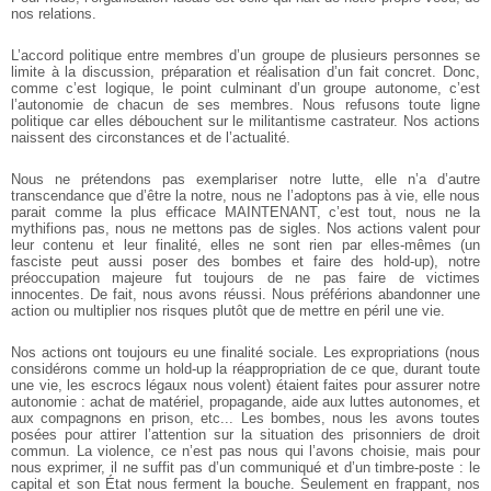
nos relations.
L’accord politique entre membres d’un groupe de plusieurs personnes se
limite à la discussion, préparation et réalisation d’un fait concret. Donc,
comme c’est logique, le point culminant d’un groupe autonome, c’est
l’autonomie de chacun de ses membres. Nous refusons toute ligne
politique car elles débouchent sur le militantisme castrateur. Nos actions
naissent des circonstances et de l’actualité.
Nous ne prétendons pas exemplariser notre lutte, elle n’a d’autre
transcendance que d’être la notre, nous ne l’adoptons pas à vie, elle nous
parait comme la plus efficace MAINTENANT, c’est tout, nous ne la
mythifions pas, nous ne mettons pas de sigles. Nos actions valent pour
leur contenu et leur finalité, elles ne sont rien par elles-mêmes (un
fasciste peut aussi poser des bombes et faire des hold-up), notre
préoccupation majeure fut toujours de ne pas faire de victimes
innocentes. De fait, nous avons réussi. Nous préférions abandonner une
action ou multiplier nos risques plutôt que de mettre en péril une vie.
Nos actions ont toujours eu une finalité sociale. Les expropriations (nous
considérons comme un hold-up la réappropriation de ce que, durant toute
une vie, les escrocs légaux nous volent) étaient faites pour assurer notre
autonomie : achat de matériel, propagande, aide aux luttes autonomes, et
aux compagnons en prison, etc... Les bombes, nous les avons toutes
posées pour attirer l’attention sur la situation des prisonniers de droit
commun. La violence, ce n’est pas nous qui l’avons choisie, mais pour
nous exprimer, il ne suffit pas d’un communiqué et d’un timbre-poste : le
capital et son État nous ferment la bouche. Seulement en frappant, nos