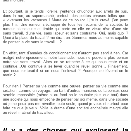
des mondes.
Et pourtant, si je tends l’oreille, j’entends chuchoter aux arrêts de bus,
dans la rue, au supermarché, partout, des petites phrases telles que :
« vivement les vacances ! Marre de ce boulot ! j’suis crevé, j’en peux
plus ! ». Une rumeur s’échappe de tous les recoins de la société, la
rumeur silencieuse et timide qui porte en elle ce vieux rêve d’une vie
sans travail, d’une vie, sans labeur et sans contrainte. Oui, mais quoi ?
Quoi à la place du travail ? me dira-t on. Sommes nous au moins capable
de penser la vie sans le travail… ?
En effet, tant d’années de conditionnement n’auront pas servi à rien. Car
malgré notre épuisement, notre lassitude, nous ne pouvons plus penser
notre vie sans travail. Alors on se rattache à ce qui nous reste et on
continue…On continue à se lever quand le réveil sonne…
Finalement,
que nous resterait-il si on nous l’enlevait ? Pourquoi se lèverait-on le
matin ?
Pour rien ! Penser sa vie comme une œuvre, penser sa vie comme une
création, comme un voyage…ou tant d’autres manières de la penser, ceci
semble impossible (même si au fond on le souhaite plus que tout) dans
une société qui nous empêche de penser par soi même, dans une société
où je ne peux pas me réveiller toute seule, quand je veux et surtout pour
faire ce que je veux. Voila le drame d’une société enchaînée malgré elle
au réveil matinal du travailleur.
Il y a des choses qui explosent la