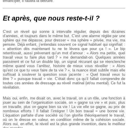
émanciper, il faudra la détruire.
Et après, que nous reste-t-il ?
C’est un réveil qui sonne à intervalle régulier, depuis des dizaines
d’années, et toujours dans le même but. C’est une alarme réglée par une
sphère qui me dépasse, pour dresser « ma sphère » privée, ma vie, ma
pensée. Déjà enfant, j’entendais souvent ce signal habituel qui signifiait :
« attention dés maintenant tu ne te lèvera que pour ça ! ». Le bip
retentissait, aussi prévenant qu’un mot d’amour : « Alors ma petite, quel
travail veux tu faire plus tard ? » me demandait-on. Quelques années
passèrent et ce fut un double bip, un signal récurant qui se réenclenche
même quand vous l’arrêtez, histoire de mieux vous réveiller : « Alors
qu’est ce que tu veux faire de ta vie ? », la nuance était subtile mais elle
suffisait à soulever la question sous jacente : « Quel travail veux tu
être ? » puisque travail = vie. C’était donc ça qu’il fallait comprendre de
toutes ces années de dressage au réveil matinal (et/ou mental). Ce fut la
révélation.
Mais oui, enfin, me disait on, avec le travail, on a un rôle, une fonction à
jouer au sein de l’organisation sociale, on « gagne sa vie » et puis, plus
on travaille, plus on gagne bien sa vie ! La vie elle se gagne, au prix de
nombreux efforts ! Il fallait l’intégrer ! Un bon travail = une bonne vie.
L’équation parfaite d’une société où l’on glorifie théoriquement le travail,
où on le dresse en valeur, en condition même de la cohésion sociale.
Alors oui, en effet, le réveil est la plus grande invention, dans le meilleur