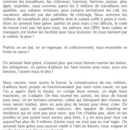
sommes les travailleurs, les chômeurs, hommes, femmes, jeunes, plus
âgés, exploités, nous sommes parmi les 5 millions de travailleurs non
qualifiés, aux salaires minimum, pour certains enchaînant les cdd, les
vacations, alternés par des périodes de chômage. Nous sommes les
millions de travailleurs plus qualifiés dont le salaire suffit à peine à vivre.
Alors on aimerait faire grève, parfois on peut mais c’est difficile, le code
du travail n’est pas fait pour nous, les patrons, leur DRH, leurs cadres et
managers ont toutes les facilités pour nous licencier. Ils nous tiennent par
le salaire, la peur !
Parfois on se bat, on se regroupe, et collectivement, tous ensemble on
limite la casse !
On aimerait faire grève, d’autant plus que nous faisons tourner les boites,
les entreprises, on pense d’ailleurs les faire tourner pour nous, pour nos
besoins, l’avenir nous le dira !
Nous savons, nous avons le Savoir, la connaissance de nos métiers,
d’ailleurs leurs projets ne fonctionneraient pas sans notre savoir, ce que
l’on a appris dans le boulot, on corrige leurs erreurs, on règle leurs
machines, on s’adapte. On fera tourner les usines, les lieux de travail
pour nous, on en fermera certaines, celles qui fabriquent des choses qui
nous seront inutiles, alors on aura plus de temps pour rêver, créer.
On
construit aussi de superbes maisons, des apparts de standing en
résidence qui ne sont pas pour nous, que l’on n’habite pas, alors on les
prendra un jour quand nous serons plus forts, il y en aura pour tous car
aujourd’hui plus de 3 millions d’entre nous ne sont pas ou mal logés. On
aimerait faire grève pour pouvoir vieillir à l’abri du besoin, nous soigner et