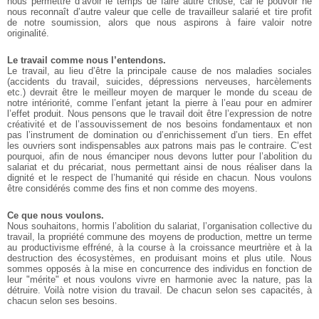
nous permettre d’avoir le temps de faire autre chose, car le pouvoir ne
nous reconnaît d’autre valeur que celle de travailleur salarié et tire profit
de notre soumission, alors que nous aspirons à faire valoir notre
originalité.
Le travail comme nous l’entendons.
Le travail, au lieu d’être la principale cause de nos maladies sociales
(accidents du travail, suicides, dépressions nerveuses, harcèlements
etc.) devrait être le meilleur moyen de marquer le monde du sceau de
notre intériorité, comme l’enfant jetant la pierre à l’eau pour en admirer
l’effet produit. Nous pensons que le travail doit être l’expression de notre
créativité et de l’assouvissement de nos besoins fondamentaux et non
pas l’instrument de domination ou d’enrichissement d’un tiers. En effet
les ouvriers sont indispensables aux patrons mais pas le contraire. C’est
pourquoi, afin de nous émanciper nous devons lutter pour l’abolition du
salariat et du précariat, nous permettant ainsi de nous réaliser dans la
dignité et le respect de l’humanité qui réside en chacun. Nous voulons
être considérés comme des fins et non comme des moyens.
Ce que nous voulons.
Nous souhaitons, hormis l’abolition du salariat, l’organisation collective du
travail, la propriété commune des moyens de production, mettre un terme
au productivisme effréné, à la course à la croissance meurtrière et à la
destruction des écosystèmes, en produisant moins et plus utile. Nous
sommes opposés à la mise en concurrence des individus en fonction de
leur "mérite" et nous voulons vivre en harmonie avec la nature, pas la
détruire. Voilà notre vision du travail. De chacun selon ses capacités, à
chacun selon ses besoins.