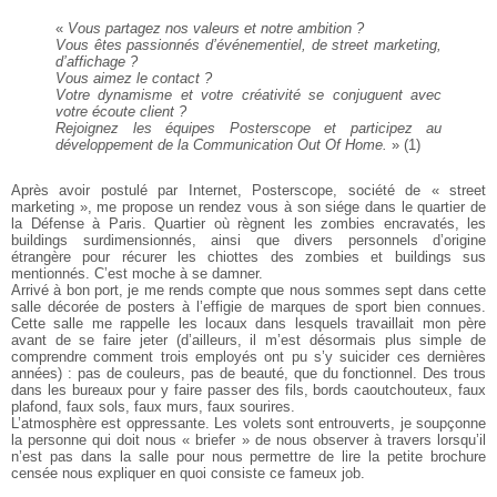
«
Vous partagez nos valeurs et notre ambition ?
Vous êtes passionnés d’événementiel, de street marketing,
d’affichage ?
Vous aimez le contact ?
Votre dynamisme et votre créativité se conjuguent avec
votre écoute client ?
Rejoignez les équipes Posterscope et participez
au
développement de la Communication Out Of Home.
» (1)
Après avoir postulé par Internet, Posterscope, société de « street
marketing », me propose un rendez vous à son siége dans le quartier de
la Défense à Paris. Quartier où règnent les zombies encravatés, les
buildings surdimensionnés, ainsi que divers personnels d’origine
étrangère pour récurer les chiottes des zombies et buildings sus
mentionnés. C’est moche à se damner.
Arrivé à bon port, je me rends compte que nous sommes sept dans cette
salle décorée de posters à l’effigie de marques de sport bien connues.
Cette salle me rappelle les locaux dans lesquels travaillait mon père
avant de se faire jeter (d’ailleurs, il m’est désormais plus simple de
comprendre comment trois employés ont pu s’y suicider ces dernières
années) : pas de couleurs, pas de beauté, que du fonctionnel. Des trous
dans les bureaux pour y faire passer des fils, bords caoutchouteux, faux
plafond, faux sols, faux murs, faux sourires.
L’atmosphère est oppressante. Les volets sont entrouverts, je soupçonne
la personne qui doit nous « briefer » de nous observer à travers lorsqu’il
n’est pas dans la salle pour nous permettre de lire la petite brochure
censée nous expliquer en quoi consiste ce fameux job.