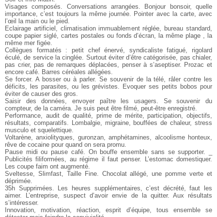
Visages composés. Conversations arrangées. Bonjour bonsoir, quelle
importance, c’est toujours la même journée. Pointer avec la carte, avec
l’œil la main ou le pied.
Eclairage artificiel, climatisation immuablement réglée, bureau standard,
coupe papier siglé, cartes postales ou fonds d’écran, la même plage , la
même mer figée.
Collègues formatés : petit chef énervé, syndicaliste fatigué, rigolard
éculé, de service la cinglée. Surtout éviter d’être catégorisée, pas chialer,
pas crier, pas de remarques déplacées, penser à s’aseptiser.
Prozac et
encore café. Barres céréales allégées.
Se forcer. A bosser ou à parler. Se souvenir de la télé, râler contre les
déficits, les parasites, ou les grévistes. Evoquer ses petits bobos pour
éviter de causer des gros.
Saisir des données, envoyer paître les usagers. Se souvenir du
compteur, de la caméra. Je suis peut être filmé, peut-être enregistré.
Performance, audit de qualité, prime de mérite, participation, objectifs,
résultats, comparatifs. Lombalgie, migraine, bouffées de chaleur, stress
musculo et squelettique.
Voltarène, anxiolityques, guronzan, amphétamines, alcoolisme honteux,
rêve de cocaine pour quand on sera promu.
Pause midi ou pause café. On bouffe ensemble sans se supporter. _
Publicités filiformées, au régime il faut penser. L’estomac domestiquer.
Les coupe faim ont augmenté.
Sveltesse, Slimfast, Taille Fine. Chocolat allégé, une pomme verte et
déprimée.
35h Supprimées. Les heures supplémentaires, c’est décrété, faut les
aimer. L’entreprise, suspect d’avoir envie de la quitter. Aux résultats
s’intéresser.
Innovation, motivation, réaction, esprit d’équipe, tous ensemble se