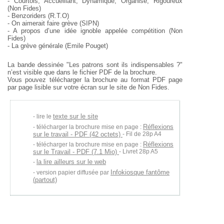
- Courtois, Accueillant, Dynamique, Organisé, Rigoureux
(Non Fides)
- Benzoriders (R.T.O)
- On aimerait faire grève (SIPN)
- A propos d’une idée ignoble appelée compétition (Non
Fides)
- La grève générale (Emile Pouget)
La bande dessinée "Les patrons sont ils indispensables ?"
n’est visible que dans le fichier PDF de la brochure.
Vous pouvez télécharger la brochure au format PDF page
par page lisible sur votre écran sur le site de Non Fides.
texte sur le site
lire le
Réflexions
télécharger la brochure mise en page :
sur le travail - PDF (42 octets)
- Fil de 28p A4
Réflexions
télécharger la brochure mise en page :
sur le Travail - PDF (7.1 Mio)
- Livret 28p A5
la lire ailleurs sur le web
Infokiosque fantôme
version papier diffusée par
(partout)