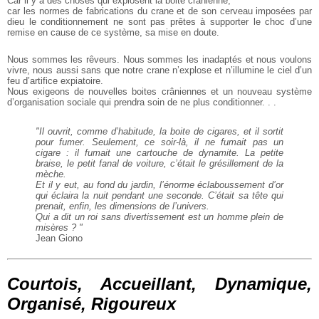
Car il y a des choses qui explosent la boite crânienne,
car les normes de fabrications du crane et de son cerveau imposées par
dieu le conditionnement ne sont pas prêtes à supporter le choc d’une
remise en cause de ce système, sa mise en doute.
Nous sommes les rêveurs. Nous sommes les inadaptés et nous voulons
vivre, nous aussi sans que notre crane n’explose et n’illumine le ciel d’un
feu d’artifice expiatoire.
Nous exigeons de nouvelles boites crâniennes et un nouveau système
d’organisation sociale qui prendra soin de ne plus conditionner. . .
"Il ouvrit, comme d’habitude, la boite de cigares, et il sortit
pour fumer.
Seulement, ce soir-là, il ne fumait pas un
cigare : il fumait une cartouche de dynamite. La petite
braise, le petit fanal de voiture, c’était le grésillement de la
mèche.
Et il y eut, au fond du jardin, l’énorme éclaboussement d’or
qui éclaira la nuit pendant une seconde. C’était sa tête qui
prenait, enfin, les dimensions de l’univers.
Qui a dit un roi sans divertissement est un homme plein de
misères ? "
Jean Giono
Courtois, Accueillant, Dynamique,
Organisé, Rigoureux