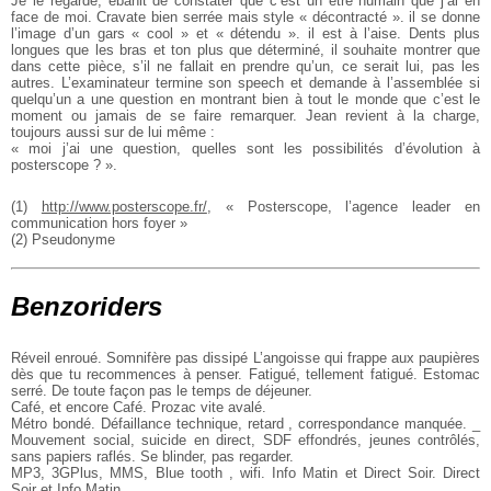
Je le regarde, ébahit de constater que c’est un être humain que j’ai en
face de moi. Cravate bien serrée mais style « décontracté ». il se donne
l’image d’un gars « cool » et « détendu ». il est à l’aise. Dents plus
longues que les bras et ton plus que déterminé, il souhaite montrer que
dans cette pièce, s’il ne fallait en prendre qu’un, ce serait lui, pas les
autres. L’examinateur termine son speech et demande à l’assemblée si
quelqu’un a une question en montrant bien à tout le monde que c’est le
moment ou jamais de se faire remarquer. Jean revient à la charge,
toujours aussi sur de lui même :
« moi j’ai une question, quelles sont les possibilités d’évolution à
posterscope ? ».
(1)
http://www.posterscope.fr/
, « Posterscope, l’agence leader en
communication hors foyer »
(2) Pseudonyme
Benzoriders
Réveil enroué. Somnifère pas dissipé L’angoisse qui frappe aux paupières
dès que tu recommences à penser. Fatigué, tellement fatigué. Estomac
serré. De toute façon pas le temps de déjeuner.
Café, et encore Café. Prozac vite avalé.
Métro bondé. Défaillance technique, retard , correspondance manquée. _
Mouvement social, suicide en direct, SDF effondrés, jeunes contrôlés,
sans papiers raflés. Se blinder, pas regarder.
MP3, 3GPlus, MMS, Blue tooth , wifi. Info Matin et Direct Soir. Direct
Soir et Info Matin.