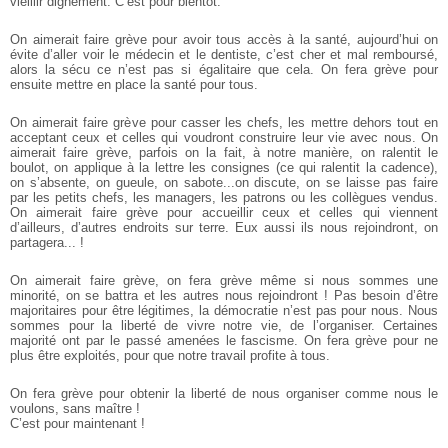
vieillir dignement. C’est pour bientôt.
On aimerait faire grève pour avoir tous accès à la santé, aujourd’hui on
évite d’aller voir le médecin et le dentiste, c’est cher et mal remboursé,
alors la sécu ce n’est pas si égalitaire que cela. On fera grève pour
ensuite mettre en place la santé pour tous.
On aimerait faire grève pour casser les chefs, les mettre dehors tout en
acceptant ceux et celles qui voudront construire leur vie avec nous.
On
aimerait faire grève, parfois on la fait, à notre manière, on ralentit le
boulot, on applique à la lettre les consignes (ce qui ralentit la cadence),
on s’absente, on gueule, on sabote...on discute, on se laisse pas faire
par les petits chefs, les managers, les patrons ou les collègues vendus.
On aimerait faire grève pour accueillir ceux et celles qui viennent
d’ailleurs, d’autres endroits sur terre. Eux aussi ils nous rejoindront, on
partagera... !
On aimerait faire grève, on fera grève même si nous sommes une
minorité, on se battra et les autres nous rejoindront !
Pas besoin d’être
majoritaires pour être légitimes, la démocratie n’est pas pour nous. Nous
sommes pour la liberté de vivre notre vie, de l’organiser. Certaines
majorité ont par le passé amenées le fascisme.
On fera grève pour ne
plus être exploités, pour que notre travail profite à tous.
On fera grève pour obtenir la liberté de nous organiser comme nous le
voulons, sans maître !
C’est pour maintenant !