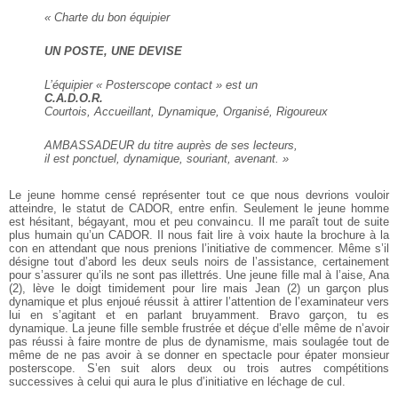
« Charte du bon équipier
UN POSTE, UNE DEVISE
L’équipier « Posterscope contact » est un
C.A.D.O.R.
Courtois, Accueillant, Dynamique, Organisé, Rigoureux
AMBASSADEUR du titre auprès de ses lecteurs,
il est ponctuel, dynamique, souriant, avenant. »
Le jeune homme censé représenter tout ce que nous devrions vouloir
atteindre, le statut de CADOR, entre enfin. Seulement le jeune homme
est hésitant, bégayant, mou et peu convaincu. Il me paraît tout de suite
plus humain qu’un CADOR. Il nous fait lire à voix haute la brochure à la
con en attendant que nous prenions l’initiative de commencer. Même s’il
désigne tout d’abord les deux seuls noirs de l’assistance, certainement
pour s’assurer qu’ils ne sont pas illettrés. Une jeune fille mal à l’aise, Ana
(2), lève le doigt timidement pour lire mais Jean (2) un garçon plus
dynamique et plus enjoué réussit à attirer l’attention de l’examinateur vers
lui en s’agitant et en parlant bruyamment. Bravo garçon, tu es
dynamique. La jeune fille semble frustrée et déçue d’elle même de n’avoir
pas réussi à faire montre de plus de dynamisme, mais soulagée tout de
même de ne pas avoir à se donner en spectacle pour épater monsieur
posterscope. S’en suit alors deux ou trois autres compétitions
successives à celui qui aura le plus d’initiative en léchage de cul.