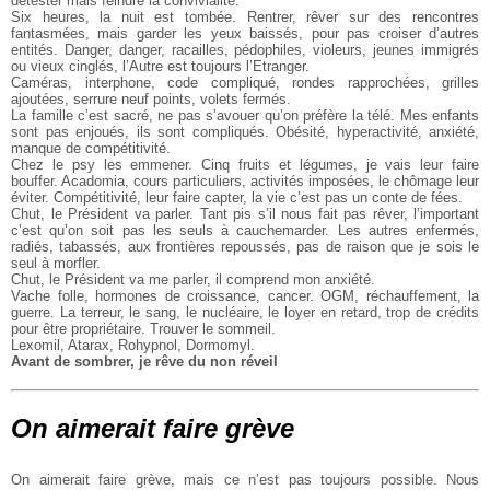
détester mais feindre la convivialité.
Six heures, la nuit est tombée. Rentrer, rêver sur des rencontres
fantasmées, mais garder les yeux baissés, pour pas croiser d’autres
entités. Danger, danger, racailles, pédophiles, violeurs, jeunes immigrés
ou vieux cinglés, l’Autre est toujours l’Etranger.
Caméras, interphone, code compliqué, rondes rapprochées, grilles
ajoutées, serrure neuf points, volets fermés.
La famille c’est sacré, ne pas s’avouer qu’on préfère la télé. Mes enfants
sont pas enjoués, ils sont compliqués. Obésité, hyperactivité, anxiété,
manque de compétitivité.
Chez le psy les emmener. Cinq fruits et légumes, je vais leur faire
bouffer. Acadomia, cours particuliers, activités imposées, le chômage leur
éviter. Compétitivité, leur faire capter, la vie c’est pas un conte de fées.
Chut, le Président va parler. Tant pis s’il nous fait pas rêver, l’important
c’est qu’on soit pas les seuls à cauchemarder. Les autres enfermés,
radiés, tabassés, aux frontières repoussés, pas de raison que je sois le
seul à morfler.
Chut, le Président va me parler, il comprend mon anxiété.
Vache folle, hormones de croissance, cancer. OGM, réchauffement, la
guerre. La terreur, le sang, le nucléaire, le loyer en retard, trop de crédits
pour être propriétaire. Trouver le sommeil.
Lexomil, Atarax, Rohypnol, Dormomyl.
Avant de sombrer, je rêve du non réveil
On aimerait faire grève
On aimerait faire grève, mais ce n’est pas toujours possible. Nous