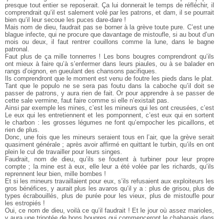
presque tout entier se reposerait. Ça lui donnerait le temps de réfléchir, il
comprendrait qu’il est salement volé par les patrons, et dam, il se pourrait
bien qu’il leur secoue les puces dare-dare !
Mais nom de dieu, faudrait pas se borner à la grève toute pure. C’est une
blague infecte, qui ne procure que davantage de mistoufle, si au bout d’un
mois ou deux, il faut rentrer couillons comme la lune, dans le bagne
patronal.
Faut plus de ça mille tonnerres ! Les bons bougres comprendront qu’ils
ont mieux à faire qu’à s’enfermer dans leurs piaules, ou à se balader en
rangs d’oignon, en gueulant des chansons pacifiques.
Ils comprendront que le moment est venu de foutre les pieds dans le plat.
Tant que le populo ne se sera pas foutu dans la caboche qu’il doit se
passer de patrons, y aura rien de fait. Or pour apprendre à se passer de
cette sale vermine, faut faire comme si elle n’existait pas.
Ainsi par exemple les mines, c’est les mineurs qui les ont creusées, c’est
Le eux qui les entretiennent et les pomponnent, c’est eux qui en sortent
le charbon : les grosses légumes ne font qu’empocher les picaillons, et
rien de plus.
Donc, une fois que les mineurs seraient tous en l’air, que la grève serait
quasiment générale ; après avoir affirmé en quittant le turbin, qu’ils en ont
plein le cul de travailler pour leurs singes.
Faudrait, nom de dieu, qu’ils se foutent à turbiner pour leur propre
compte ; la mine est à eux, elle leur a été volée par les richards, qu’ils
reprennent leur bien, mille bombes !
Et si les mineurs travaillaient pour eux, s’ils refusaient aux exploiteurs les
gros bénéfices, y aurait plus les avaros qu’il y a : plus de grisou, plus de
types écrabouillés, plus de purée pour les vieux, plus de mistoufle pour
les estropiés !
Oui, ce nom de dieu, voilà ce qu’il faudrait ! Et le jour où assez marioles,
y aura une tripotée de bons bougres qui commenceront le chabanais dans