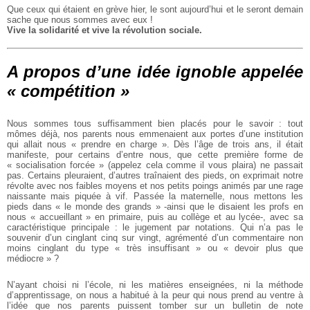
Que ceux qui étaient en grève hier, le sont aujourd’hui et le seront demain
sache que nous sommes avec eux !
Vive la solidarité et vive la révolution sociale.
A propos d’une idée ignoble appelée
« compétition »
Nous sommes tous suffisamment bien placés pour le savoir : tout
mômes déjà, nos parents nous emmenaient aux portes d’une institution
qui allait nous « prendre en charge ». Dès l’âge de trois ans, il était
manifeste, pour certains d’entre nous, que cette première forme de
« socialisation forcée » (appelez cela comme il vous plaira) ne passait
pas. Certains pleuraient, d’autres traînaient des pieds, on exprimait notre
révolte avec nos faibles moyens et nos petits poings animés par une rage
naissante mais piquée à vif. Passée la maternelle, nous mettons les
pieds dans « le monde des grands » -ainsi que le disaient les profs en
nous « accueillant » en primaire, puis au collège et au lycée-, avec sa
caractéristique principale : le jugement par notations. Qui n’a pas le
souvenir d’un cinglant cinq sur vingt, agrémenté d’un commentaire non
moins cinglant du type « très insuffisant » ou « devoir plus que
médiocre » ?
N’ayant choisi ni l’école, ni les matières enseignées, ni la méthode
d’apprentissage, on nous a habitué à la peur qui nous prend au ventre à
l’idée que nos parents puissent tomber sur un bulletin de note