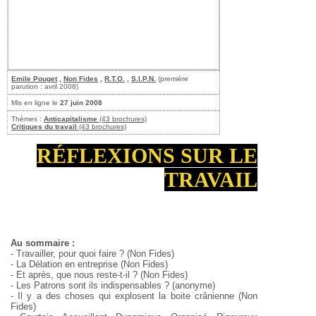
Emile Pouget
,
Non Fides
,
R.T.O.
,
S.I.P.N.
(première
parution : avril 2008)
Mis en ligne le
27 juin 2008
Thèmes :
Anticapitalisme
(43 brochures)
Critiques du travail
(43 brochures)
RÉFLEXIONS SUR LE
TRAVAIL
Au sommaire :
- Travailler, pour quoi faire ? (Non Fides)
- La Délation en entreprise (Non Fides)
- Et après, que nous reste-t-il ? (Non Fides)
- Les Patrons sont ils indispensables ? (anonyme)
- Il y a des choses qui explosent la boite crânienne (Non
Fides)