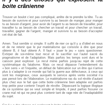
boite crânienne
Trouver un boulot c’est pas compliqué, arrête de te prendre la tête. Tu as
besoin de survivre et pour survivre tu as besoin de manger, pour manger
tu as besoin d’argent, pour avoir de l’argent tu as besoin de travailler, pour
travailler tu as besoin de chercher un travail et pour chercher un travail,
travailler, gagner de l’argent, manger et survivre tu as besoin d’accepter
cet état de fait.
Amen. Tout semble si simple. Il suffit de nier ce qu’il y a d’idéel en nous
et de ne retenir que le pur matérialisme qui consiste à dire que pour
obtenir B, il faut obtenir A. Il faut « jouer le jeu » sans questionner.
Extirper de soi-même tout recul et le sacrifier sur l’autel sacré du
pragmatisme et de l’adaptation. Mais parfois les temps sont durs et le
caisson peut exploser. Le recul mène parfois jusqu’au rejet de cette
systématique du fatalisme. Mais ce recul dépasse l’entendement du
« bon sens » et l’inquiète, un défaut de fabrication sur un être qui n’arrive
plus à s’adapter à ce monde qui fait la guerre aux défectueux, à ceux qui
sont les marginaux, ceux auxquels le service après vente sociétal n’a
pas pensé lors de l’élaboration. Le matérialisme ras du sol révèle d’autant
plus chez eux le fait que cette boite crânienne bien adaptée est parfois
trop petite pour contenir l’esprit de révolte. Dépassant la logique illogique
de ce système qui se veut simple et limpide, il peut parfois fissurer ce
crane mal né qui ne peut plus contenir tant de rage née de l’inadaptabilité
du sujet.