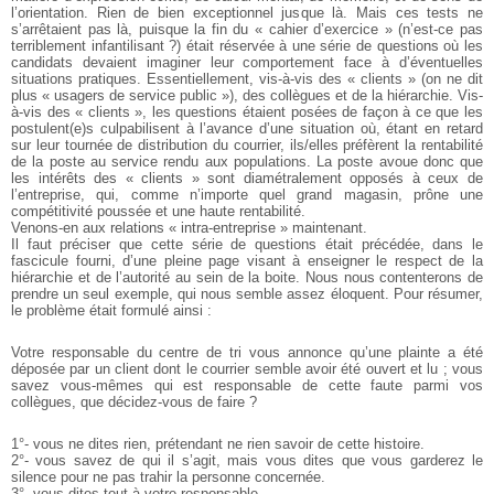
l’orientation. Rien de bien exceptionnel jusque là. Mais ces tests ne
s’arrêtaient pas là, puisque la fin du « cahier d’exercice » (n’est-ce pas
terriblement infantilisant ?) était réservée à une série de questions où les
candidats devaient imaginer leur comportement face à d’éventuelles
situations pratiques. Essentiellement, vis-à-vis des « clients » (on ne dit
plus « usagers de service public »), des collègues et de la hiérarchie.
Vis-
à-vis des « clients », les questions étaient posées de façon à ce que les
postulent(e)s culpabilisent à l’avance d’une situation où, étant en retard
sur leur tournée de distribution du courrier, ils/elles préfèrent la rentabilité
de la poste au service rendu aux populations. La poste avoue donc que
les intérêts des « clients » sont diamétralement opposés à ceux de
l’entreprise, qui, comme n’importe quel grand magasin, prône une
compétitivité poussée et une haute rentabilité.
Venons-en aux relations « intra-entreprise » maintenant.
Il faut préciser que cette série de questions était précédée, dans le
fascicule fourni, d’une pleine page visant à enseigner le respect de la
hiérarchie et de l’autorité au sein de la boite. Nous nous contenterons de
prendre un seul exemple, qui nous semble assez éloquent.
Pour résumer,
le problème était formulé ainsi :
Votre responsable du centre de tri vous annonce qu’une plainte a été
déposée par un client dont le courrier semble avoir été ouvert et lu ; vous
savez vous-mêmes qui est responsable de cette faute parmi vos
collègues, que décidez-vous de faire ?
1°- vous ne dites rien, prétendant ne rien savoir de cette histoire.
2°- vous savez de qui il s’agit, mais vous dites que vous garderez le
silence pour ne pas trahir la personne concernée.
3°- vous dites tout à votre responsable.