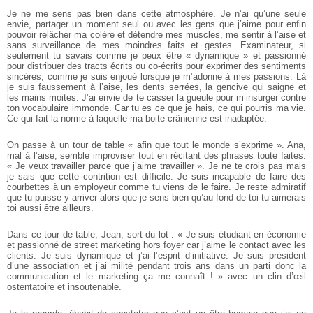
Je ne me sens pas bien dans cette atmosphère. Je n’ai qu’une seule
envie, partager un moment seul ou avec les gens que j’aime pour enfin
pouvoir relâcher ma colère et détendre mes muscles, me sentir à l’aise et
sans surveillance de mes moindres faits et gestes. Examinateur, si
seulement tu savais comme je peux être « dynamique » et passionné
pour distribuer des tracts écrits ou co-écrits pour exprimer des sentiments
sincères, comme je suis enjoué lorsque je m’adonne à mes passions. Là
je suis faussement à l’aise, les dents serrées, la gencive qui saigne et
les mains moites. J’ai envie de te casser la gueule pour m’insurger contre
ton vocabulaire immonde. Car tu es ce que je hais, ce qui pourris ma vie.
Ce qui fait la norme à laquelle ma boite crânienne est inadaptée.
On passe à un tour de table « afin que tout le monde s’exprime ». Ana,
mal à l’aise, semble improviser tout en récitant des phrases toute faites.
« Je veux travailler parce que j’aime travailler ». Je ne te crois pas mais
je sais que cette contrition est difficile. Je suis incapable de faire des
courbettes à un employeur comme tu viens de le faire. Je reste admiratif
que tu puisse y arriver alors que je sens bien qu’au fond de toi tu aimerais
toi aussi être ailleurs.
Dans ce tour de table, Jean, sort du lot : « Je suis étudiant en économie
et passionné de street marketing hors foyer car j’aime le contact avec les
clients. Je suis dynamique et j’ai l’esprit d’initiative. Je suis président
d’une association et j’ai milité pendant trois ans dans un parti donc la
communication et le marketing ça me connaît ! » avec un clin d’œil
ostentatoire et insoutenable.