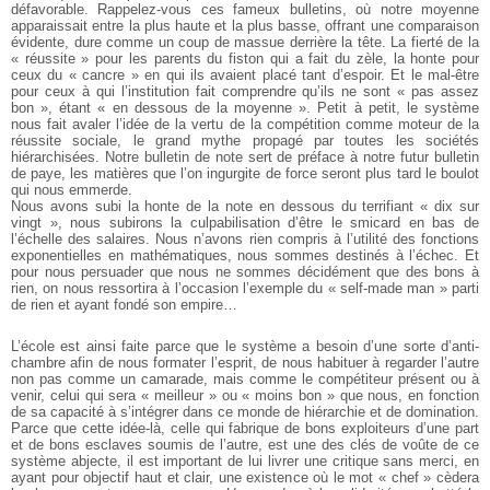
défavorable. Rappelez-vous ces fameux bulletins, où notre moyenne
apparaissait entre la plus haute et la plus basse, offrant une comparaison
évidente, dure comme un coup de massue derrière la tête. La fierté de la
« réussite » pour les parents du fiston qui a fait du zèle, la honte pour
ceux du « cancre » en qui ils avaient placé tant d’espoir.
Et le mal-être
pour ceux à qui l’institution fait comprendre qu’ils ne sont « pas assez
bon », étant « en dessous de la moyenne ». Petit à petit, le système
nous fait avaler l’idée de la vertu de la compétition comme moteur de la
réussite sociale, le grand mythe propagé par toutes les sociétés
hiérarchisées. Notre bulletin de note sert de préface à notre futur bulletin
de paye, les matières que l’on ingurgite de force seront plus tard le boulot
qui nous emmerde.
Nous avons subi la honte de la note en dessous du terrifiant « dix sur
vingt », nous subirons la culpabilisation d’être le smicard en bas de
l’échelle des salaires. Nous n’avons rien compris à l’utilité des fonctions
exponentielles en mathématiques, nous sommes destinés à l’échec.
Et
pour nous persuader que nous ne sommes décidément que des bons à
rien, on nous ressortira à l’occasion l’exemple du « self-made man » parti
de rien et ayant fondé son empire…
L’école est ainsi faite parce que le système a besoin d’une sorte d’anti-
chambre afin de nous formater l’esprit, de nous habituer à regarder l’autre
non pas comme un camarade, mais comme le compétiteur présent ou à
venir, celui qui sera « meilleur » ou « moins bon » que nous, en fonction
de sa capacité à s’intégrer dans ce monde de hiérarchie et de domination.
Parce que cette idée-là, celle qui fabrique de bons exploiteurs d’une part
et de bons esclaves soumis de l’autre, est une des clés de voûte de ce
système abjecte, il est important de lui livrer une critique sans merci, en
ayant pour objectif haut et clair, une existence où le mot « chef » cèdera