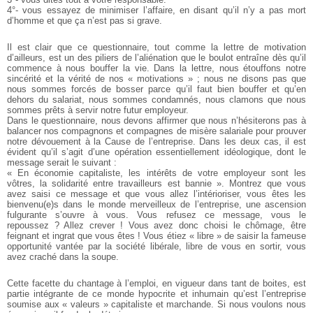
4°- vous essayez de minimiser l’affaire, en disant qu’il n’y a pas mort
d’homme et que ça n’est pas si grave.
Il est clair que ce questionnaire, tout comme la lettre de motivation
d’ailleurs, est un des piliers de l’aliénation que le boulot entraîne dès qu’il
commence à nous bouffer la vie. Dans la lettre, nous étouffons notre
sincérité et la vérité de nos « motivations » ; nous ne disons pas que
nous sommes forcés de bosser parce qu’il faut bien bouffer et qu’en
dehors du salariat, nous sommes condamnés, nous clamons que nous
sommes prêts à servir notre futur employeur.
Dans le questionnaire, nous devons affirmer que nous n’hésiterons pas à
balancer nos compagnons et compagnes de misère salariale pour prouver
notre dévouement à la Cause de l’entreprise. Dans les deux cas, il est
évident qu’il s’agit d’une opération essentiellement idéologique, dont le
message serait le suivant :
« En économie capitaliste, les intérêts de votre employeur sont les
vôtres, la solidarité entre travailleurs est bannie ». Montrez que vous
avez saisi ce message et que vous allez l’intérioriser, vous êtes les
bienvenu(e)s dans le monde merveilleux de l’entreprise, une ascension
fulgurante s’ouvre à vous. Vous refusez ce message, vous le
repoussez ? Allez crever ! Vous avez donc choisi le chômage, être
feignant et ingrat que vous êtes ! Vous étiez « libre » de saisir la fameuse
opportunité vantée par la société libérale, libre de vous en sortir, vous
avez craché dans la soupe.
Cette facette du chantage à l’emploi, en vigueur dans tant de boites, est
partie intégrante de ce monde hypocrite et inhumain qu’est l’entreprise
soumise aux « valeurs » capitaliste et marchande. Si nous voulons nous