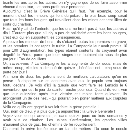
branle les uns après les autres, on n’y gagne que de se faire assommer
chacun à son tour, - et sans profit pour personne.
Aujourd’hui c’est la Grève Générale qu’il faut. Par exemple, pour le
moment c’est les mineurs qui font du pétard ; le plus beau coup serait
que tous les bons bougres qui travaillent dans les mines cessent illico de
sortir du charbon.
Puis, qu’il y ait de l’entente, que les uns ne tirent pas à hue, les autres à
dia ! D’autant plus que s’il n’y a pas de solidarité entre les bons bougres,
c’est eux qui en supportent les conséquences.
A preuve les mineurs de Lens ; ils s’étaient foutus les premiers en grève,
et les premiers ils ont repris le turbin. La Compagnie leur avait promis 10
pour 100 d’augmentation, les types étaient contents, ils croyaient avoir
dégotté le Pérou, parce que leurs singes leur foutaient dix sous de plus
par jour ! Tas de couillons.
Or, savez-vous ? La Compagnie les a augmenté de dix sous, mais du
même coup, elle les a diminué de quinze ; bénéfice net : cinq sous de
perte par jour !
Ah, nom de dieu, les patrons sont de meilleurs calculateurs qu’on ne
pense : à chipotter sur les centimes avec eux, le populo sera toujours
foutu dedans. Je vois d’ici la gueule que vont faire les Lensois le 6
novembre, qui est le jour de sainte Touche pour eux. Quand ils vont voir
que leur quinzaine après leur victoire est moins forte qu’avant, ils
allongeront un de ces nez, - qui pourrait bien porter malheur aux crapules
de la Compagnie.
Voilà ce qu’ils ont gagné à vouloir faire la grève partielle !
Oui, nom de dieu, y a plus que ça aujourd’hui : la Grève Générale !
Voyez-vous ce qui arriverait, si dans quinze jours ou trois semaines y
avait plus de charbon. Les usines s’arrêteraient, les grandes villes
n’auraient plus de gaz, les chemins de fer roupilleraient.
Ça serait la grève forcée pour un tas de métiers. Du coup le populo