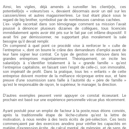
Ainsi, les vigiles, déjà amenés à surveiller les client(e)s, ces
potentiell(e)s « voleurs/ses », devaient désormais avoir un œil sur les
caissiers/ères et autres magasinier/ères. Le tout étant placé sous le
regard de big brother, symbolisé par de nombreuses caméras cachées.
L’ex- vigile racontait dans son témoignage comment sa mission l’avait
poussé à dénoncer plusieurs dizaines de collègues, tous licenciés
immédiatement après avoir été pris sur le fait par cet infâme dispositif. Il
avait fini par démissionner, ne supportant plus moralement la sale
besogne qu’il devait remplir.
On comprend à quel point ce procédé vise à renforcer le « culte de
l’entreprise », dont on bourre le crâne des demandeurs d’emploi avant de
leur faire signer leur contrat. Ce type de gestion se retrouve dans les
grandes entreprises majoritairement. Théoriquement, on incite les
salarié(e)s à s’identifier totalement à la « grande famille » qu’est
l’entreprise capitaliste, en faisant sien l’esprit de celle-ci, son immoralité,
son impératif de profit. Dans la pratique, tous les « enfants » de cette
entreprise doivent montrer de la méfiance réciproque entre eux, et faire
preuve d’une soumission sans faille à l’autorité du « père de famille »
qu’est le responsable de rayon, le supérieur, le manager, la direction.
D’autres exemples peuvent venir appuyer ce constat écoeurant. Le
prochain est basé sur une expérience personnelle vécue plus récemment.
Ayant postulé pour un emploi de facteur à la poste,nous étions conviés,
après la traditionnelle étape de lèche-culterie qu’est la lettre de
motivation, à nous rendre à des tests écrits de pré-sélection. Ces tests
commençaient par des exercices anodins pour vérifier les capacités en
matière d’expression écrite, de calcul mental, de mémoire, et de sens de