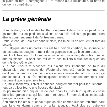
la place au mot « compagnon ». Un monde où la solidarité aura botté le
cul de la compétition.
La grève générale
Nom de dieu, ça a l’air de chauffer bougrement dans tous les patelins. Si
ça marche sur ce pied, nous allons en voir de belles : ça pourrait bien
être le commencement de l’entrée en danse.
Dans le Pas -de-Calais et dans le Nord, les mineurs se remuent et font du
pétard.
En Belgique, dans un patelin qui est tout noir de charbon, le Borinage, et
où les pauvres bougres triment dur et gagnent peu, ça bibelotte aussi.
Les Angliches eux, font des réunions épastrouillantes, dans les rues et
sur les places. Ils sont des millier, et des milliers à discuter la question
de la Grève Générale.
Y a pas jusqu’aux Alboches qui n’aient des intentions de faire du
chabanais. Les mineurs de Westphalie ont été roulés comme des
couillons par leur cochon d’empereur et leurs salops de patrons. Ils ont ça
sur le coeur, et ils n’attendent qu’une occase pour recommencer plus
hardiment que la première fois.
Ah, mille tonnerres, l’hiver s’annonce bougrement mal pour les richards ;
tout ça va leur foutre une frousse du diable !
Ils pourraient bien piquer un de ces chahuts, très hurf, quelque chose
dans les grands prix, qui les ferait rire jaune. Et nom de dieu, m’est avis
que ça ne serait pas trop tôt.
Seulement les amis, si on veut que ça aille comme sur des roulettes, faut
pas faire les daims comme on a fait jusqu’ici. Faut plus se foutre en