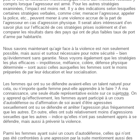
compris lorsque l’agresseur est armé. Pour les autres stratégies
examinées, l’impact est moins net. Il y a des indications selon lesquelles
certaines stratégies verbales, comme crier, menacer l’agresseur, appeler
la police, etc., peuvent mener à une violence accrue de la part de
l’agresseur en cas d’agression physique. Il serait alors intéressant d’en
savoir plus sur l’efficacité de ces stratégies prises isolément et d’en
comparer les résultats dans des pays qui ont de plus faibles taux de port
d’arme par habitant/e.
Nous savons maintenant qu’agir face à la violence est non seulement
possible, mais aussi et surtout nécessaire pour notre sécurité – bien
qu’évidemment sans garantie. Nous voyons également que les stratégies
les plus efficaces – impolitesse, méfiance, colère, défense physique
déterminée – sont aussi celles auxquelles les femmes sont le moins
préparées de par leur éducation et leur socialisation.
Les femmes qui ont su se défendre avaient-elles un talent naturel pour
cela, ou n’importe quelle femme peut-elle apprendre à le faire ? À ma
connaissance, une seule étude représentative existe sur ce sujet
note
. On
y apprend qu’effectivement, les femmes ayant participé à un cours
d’autodéfense ou d’affirmation de soi avant d’être agressées
sexuellement ont su se défendre et arrêter l’agression plus fréquemment
que les autres. En outre, elles ont subi relativement moins d’agressions
sexuelles que les autres – indice qu’elles n’ont pas seulement appris à se
défendre, mais aussi à prévenir la violence.
Parmi les femmes ayant suivi un cours d’autodéfense, celles qui n’ont
pas été confrontées à une agression par la suite mentionnent aussi des