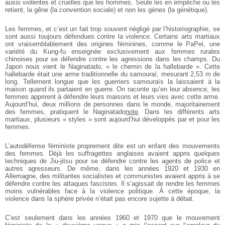
aussi violentes et cruelles que les hommes. Seule les en empêche ou les
retient, la gêne (la convention sociale) et non les gènes (la génétique).
Les femmes, et c’est un fait trop souvent négligé par l’historiographie, se
sont aussi toujours défendues contre la violence. Certains arts martiaux
ont vraisemblablement des origines féminines, comme le PaPei, une
variété du Kung-fu enseignée exclusivement aux femmes rurales
chinoises pour se défendre contre les agressions dans les champs. Du
Japon nous vient le Naginatado, « le chemin de la hallebarde ». Cette
hallebarde était une arme traditionnelle du samouraï, mesurant 2,53 m de
long. Tellement longue que les guerriers samouraïs la laissaient à la
maison quand ils partaient en guerre. On raconte qu’en leur absence, les
femmes apprirent à défendre leurs maisons et leurs vies avec cette arme.
Aujourd’hui, deux millions de personnes dans le monde, majoritairement
des femmes, pratiquent le Naginatado
note
. Dans les différents arts
martiaux, plusieurs « styles » sont aujourd’hui développés par et pour les
femmes.
L’autodéfense féministe proprement dite est un enfant des mouvements
des femmes. Déjà les suffragettes anglaises avaient appris quelques
techniques de Jiu-jitsu pour se défendre contre les agents de police et
autres agresseurs. De même, dans les années 1920 et 1930 en
Allemagne, des militantes socialistes et communistes avaient appris à se
défendre contre les attaques fascistes. Il s’agissait de rendre les femmes
moins vulnérables face à la violence politique. À cette époque, la
violence dans la sphère privée n’était pas encore sujette à débat.
C’est seulement dans les années 1960 et 1970 que le mouvement