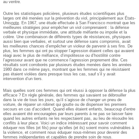
au ventre.
Outre les statistiques policières, plusieurs études scientifiques plus
larges ont été menées sur la prévention du viol, principalement aux États-
Unis
note
. En 1967, une étude effectuée à San Francisco montrait que les
meilleures stratégies pour empêcher un viol comprenaient : la défense
verbale et physique immédiate, une attitude méfiante ou impolie et la
colère. Une combinaison de différents types de résistances, physiques
aussi bien que verbales, et surtout une défense sans compromis, avait
les meilleures chances d’empêcher un violeur de parvenir à ses fins. De
plus, les femmes qui ont pu stopper l’agression étaient celles qui avaient
réagi avec le plus de méfiance, d’impolitesse ou d’hostilité contre
l’agresseur avant que ne commence l’agression proprement dite. Ces
résultats sont corroborés par plusieurs études menées dans les années
1980 dans ce même pays, montrant que les femmes qui ne résistaient
pas étaient violées dans presque tous les cas, sauf s’il y avait
intervention d’un tiers.
Mais quelles sont ces femmes qui ont réussi à opposer la défense la plus
efficace ? En règle générale, des femmes qui savaient se débrouiller
dans la vie de tous les jours, qu’il s’agisse de changer un pneu de
voiture, de réparer un robinet qui goutte ou de dispenser les premiers
secours en cas d’accident. Quand elles étaient enfants, beaucoup d’entre
elles avaient été encouragées par leurs parents à ne pas se laisser faire
quand les autres enfants ne les respectaient pas, au lieu de résoudre les
conflits à leur place. Voici un indice intéressant pour savoir comment
éduquer nos filles (et fils) pour qu’elles (et ils) soient moins vulnérables à
la violence, et comment nous éduquer nous-mêmes pour devenir des
femmes indépendantes et capables de prendre soin de nous.