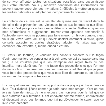
de ce livre, affronter toutes les situations possibles sans aucun risque
pour votre intégrité. Vous y recevrez néanmoins des informations qui
peuvent sauver votre vie, des invitations à réfléchir, à mettre en question
les vieilles habitudes et adopter des comportements nouveaux.
Le contenu de ce livre est le résultat de quinze ans de travail dans le
domaine de la prévention des violences faites aux femmes et aux filles.
Mais ce n’est pas pour autant que je détiens la vérité. Mettre en question
mes affirmations et suggestions, trouver votre approche personnelle à
l’autodéfense – vous ne pourriez pas faire mieux. En fin de compte, c’est
vous qui vivez votre vie, et qui devez décider comment la vivre, quels
conseils accepter et quelles stratégies adopter. Ne faites pas trop
confiance aux expert/e/s, même quand c’est moi.
Si j’étais une lectrice, je voudrais des conseils concrets sur la façon
d’agir, une manière de penser qui a à voir avec ce qui se passe dans ma
vie ; je ne voudrais pas que l’on m’impose des règles fixes ou des
interdits, mais plutôt que l’on me fasse des propositions et que l’on me
donne le choix. J’estime que nous sommes entre adultes et que je peux
vous faire des propositions que vous êtes libre de prendre ou de laisser,
ou encore d’arranger à votre sauce.
Encore quelques remarques par rapport au langage que j’ai choisi dans ce
livre. Tout d’abord, j’écris comme je parle dans mes stages, c’est ce que
je sais faire de mieux. Je ne m’excuse pas non plus pour le fait que ce
livre s’adresse aux femmes. C’est en vivant comme femme, en travaillant
et discutant avec des femmes que j’ai pu développer le savoir que ce
livre vous présente.