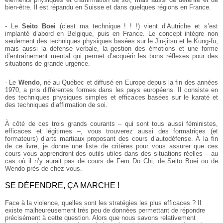
bien-être. Il est répandu en Suisse et dans quelques régions en France.
- Le
Seito Boei
(c’est ma technique ! ! !) vient d’Autriche et s’est
implanté d’abord en Belgique, puis en France. Le concept intègre non
seulement des techniques physiques basées sur le Jiu-jitsu et le Kung-fu,
mais aussi la défense verbale, la gestion des émotions et une forme
d’entraînement mental qui permet d’acquérir les bons réflexes pour des
situations de grande urgence.
- Le
Wendo
, né au Québec et diffusé en Europe depuis la fin des années
1970, a pris différentes formes dans les pays européens. Il consiste en
des techniques physiques simples et efficaces basées sur le karaté et
des techniques d’affirmation de soi.
À côté de ces trois grands courants – qui sont tous aussi féministes,
efficaces et légitimes –, vous trouverez aussi des formatrices (et
formateurs) d’arts martiaux proposant des cours d’autodéfense. À la fin
de ce livre, je donne une liste de critères pour vous assurer que ces
cours vous apprendront des outils utiles dans des situations réelles – au
cas où il n’y aurait pas de cours de Fem Do Chi, de Seito Boei ou de
Wendo près de chez vous.
SE DÉFENDRE, ÇA MARCHE !
Face à la violence, quelles sont les stratégies les plus efficaces ? Il
existe malheureusement très peu de données permettant de répondre
précisément à cette question. Alors que nous savons relativement