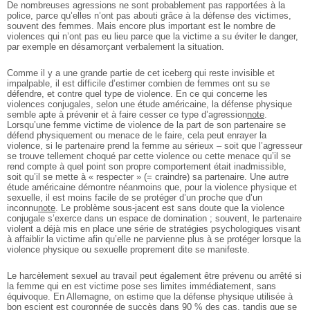
De nombreuses agressions ne sont probablement pas rapportées à la
police, parce qu’elles n’ont pas abouti grâce à la défense des victimes,
souvent des femmes. Mais encore plus important est le nombre de
violences qui n’ont pas eu lieu parce que la victime a su éviter le danger,
par exemple en désamorçant verbalement la situation.
Comme il y a une grande partie de cet iceberg qui reste invisible et
impalpable, il est difficile d’estimer combien de femmes ont su se
défendre, et contre quel type de violence. En ce qui concerne les
violences conjugales, selon une étude américaine, la défense physique
semble apte à prévenir et à faire cesser ce type d’agression
note
.
Lorsqu’une femme victime de violence de la part de son partenaire se
défend physiquement ou menace de le faire, cela peut enrayer la
violence, si le partenaire prend la femme au sérieux – soit que l’agresseur
se trouve tellement choqué par cette violence ou cette menace qu’il se
rend compte à quel point son propre comportement était inadmissible,
soit qu’il se mette à « respecter » (= craindre) sa partenaire. Une autre
étude américaine démontre néanmoins que, pour la violence physique et
sexuelle, il est moins facile de se protéger d’un proche que d’un
inconnu
note
. Le problème sous-jacent est sans doute que la violence
conjugale s’exerce dans un espace de domination ; souvent, le partenaire
violent a déjà mis en place une série de stratégies psychologiques visant
à affaiblir la victime afin qu’elle ne parvienne plus à se protéger lorsque la
violence physique ou sexuelle proprement dite se manifeste.
Le harcèlement sexuel au travail peut également être prévenu ou arrêté si
la femme qui en est victime pose ses limites immédiatement, sans
équivoque. En Allemagne, on estime que la défense physique utilisée à
bon escient est couronnée de succès dans 90 % des cas, tandis que se