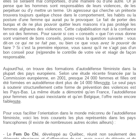
elles se seraient mal comportées, d’une manière ou d’une autre. Or je
pense que les hommes sont responsables de leurs violences, de les
perpétuer ou d’y mettre un terme. Un agresseur qui cherche un prétexte
trouvera toujours quelque chose dans le comportement, les habits ou la
posture d’une femme qui aurait pu le provoquer. Le fait de porter des
burqas et de ne plus pouvoir quitter leurs maisons n’a pas protégé les
femmes afghanes des violences. Cette culpabilisation nuit à la confiance
en soi des femmes. Pour savoir si ces « conseils » que l’on vous donne
sont vraiment de bons conseils, posez-vous la question suivante : vous
dit-on
ce qui ne se fait pas
, ou bien ce que vous
avez le pouvoir
de
faire ? Si c’est la première réponse, vous savez qu’il ne s’agit pas d’un
bon conseil pour (re)prendre le contrôle de votre vie et réagir de façon
responsable.
Aujourd’hui, on trouve des formations d’autodéfense féministe dans la
plupart des pays européens. Selon une étude récente financée par la
Commission européenne, en 2001, presque 24 000 femmes et filles ont
été formées en autodéfense dont plus de 14 000 filles
note
. Le seul pays
à soutenir structurellement cette forme de prévention des violences est
les Pays-Bas. La même étude a démontré qu’en France, l’autodéfense
pour femmes est quasi inexistante et qu’en Belgique, l’offre reste encore
faible
note
.
Pour vous faciliter l’orientation dans le monde méconnu de l’autodéfense
féministe, voici les trois courants les plus représentés dans les pays
francophones (il existe de nombreuses autres écoles ailleurs) :
- Le
Fem Do Chi
, développé au Québec, réunit non seulement des
éléments physiques et d’affirmation de soi, mais aussi de détente et de