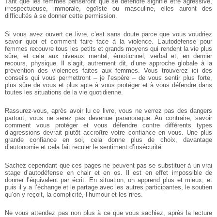
Tant que les femmes penseront que se défendre signifie être agressive,
irrespectueuse, immorale, égoïste ou masculine, elles auront des
difficultés à se donner cette permission.
Si vous avez ouvert ce livre, c’est sans doute parce que vous voudriez
savoir quoi et comment faire face à la violence. L’autodéfense pour
femmes recouvre tous les petits et grands moyens qui rendent la vie plus
sûre, et cela aux niveaux mental, émotionnel, verbal et, en dernier
recours, physique. Il s’agit, autrement dit, d’une approche globale à la
prévention des violences faites aux femmes. Vous trouverez ici des
conseils qui vous permettront – je l’espère – de vous sentir plus forte,
plus sûre de vous et plus apte à vous protéger et à vous défendre dans
toutes les situations de la vie quotidienne.
Rassurez-vous, après avoir lu ce livre, vous ne verrez pas des dangers
partout, vous ne serez pas devenue paranoïaque. Au contraire, savoir
comment vous protéger et vous défendre contre différents types
d’agressions devrait plutôt accroître votre confiance en vous. Une plus
grande confiance en soi, cela donne plus de choix, davantage
d’autonomie et cela fait reculer le sentiment d’insécurité.
Sachez cependant que ces pages ne peuvent pas se substituer à un vrai
stage d’autodéfense en chair et en os. Il est en effet impossible de
donner l’équivalent par écrit. En situation, on apprend plus et mieux, et
puis il y a l’échange et le partage avec les autres participantes, le soutien
qu’on y reçoit, la complicité, l’humour et les rires.
Ne vous attendez pas non plus à ce que vous sachiez, après la lecture