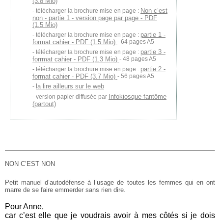
(3.8 Mio)
Non c’est
télécharger la brochure mise en page :
non - partie 1 - version page par page - PDF
(1.5 Mio)
partie 1 -
télécharger la brochure mise en page :
format cahier - PDF (1.5 Mio)
- 64 pages A5
partie 3 -
télécharger la brochure mise en page :
forrmat cahier - PDF (1.3 Mio)
- 48 pages A5
partie 2 -
télécharger la brochure mise en page :
format cahier - PDF (3.7 Mio)
- 56 pages A5
la lire ailleurs sur le web
Infokiosque fantôme
version papier diffusée par
(partout)
NON C’EST NON
Petit manuel d’autodéfense à l’usage de toutes les femmes qui en ont
marre de se faire emmerder sans rien dire.
Pour Anne,
car c’est elle que je voudrais avoir à mes côtés si je dois