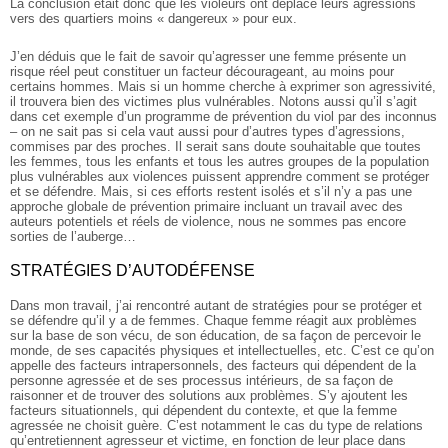
La conclusion était donc que les violeurs ont déplacé leurs agressions
vers des quartiers moins « dangereux » pour eux.
J’en déduis que le fait de savoir qu’agresser une femme présente un
risque réel peut constituer un facteur décourageant, au moins pour
certains hommes. Mais si un homme cherche à exprimer son agressivité,
il trouvera bien des victimes plus vulnérables. Notons aussi qu’il s’agit
dans cet exemple d’un programme de prévention du viol par des inconnus
– on ne sait pas si cela vaut aussi pour d’autres types d’agressions,
commises par des proches. Il serait sans doute souhaitable que toutes
les femmes, tous les enfants et tous les autres groupes de la population
plus vulnérables aux violences puissent apprendre comment se protéger
et se défendre. Mais, si ces efforts restent isolés et s’il n’y a pas une
approche globale de prévention primaire incluant un travail avec des
auteurs potentiels et réels de violence, nous ne sommes pas encore
sorties de l’auberge…
STRATÉGIES D’AUTODÉFENSE
Dans mon travail, j’ai rencontré autant de stratégies pour se protéger et
se défendre qu’il y a de femmes. Chaque femme réagit aux problèmes
sur la base de son vécu, de son éducation, de sa façon de percevoir le
monde, de ses capacités physiques et intellectuelles, etc. C’est ce qu’on
appelle des facteurs intrapersonnels, des facteurs qui dépendent de la
personne agressée et de ses processus intérieurs, de sa façon de
raisonner et de trouver des solutions aux problèmes. S’y ajoutent les
facteurs situationnels, qui dépendent du contexte, et que la femme
agressée ne choisit guère. C’est notamment le cas du type de relations
qu’entretiennent agresseur et victime, en fonction de leur place dans