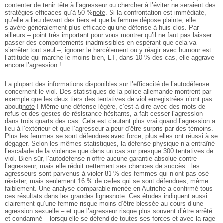
contenter de tenir tête à l’agresseur ou chercher à l’éviter ne seraient des
stratégies efficaces qu’à 50 %
note
. Si la confrontation est immédiate,
qu’elle a lieu devant des tiers et que la femme dépose plainte, elle
s’avère généralement plus efficace qu’une défense à huis clos. Par
ailleurs – point très important pour vous montrer qu’il ne faut pas laisser
passer des comportements inadmissibles en espérant que cela va
s’arrêter tout seul –, ignorer le harcèlement ou y réagir avec humour est
l’attitude qui marche le moins bien, ET, dans 10 % des cas, elle aggrave
encore l’agression !
La plupart des informations disponibles sur l’efficacité de l’autodéfense
concernent le viol. Des statistiques de la police allemande montrent par
exemple que les deux tiers des tentatives de viol enregistrées n’ont pas
abouti
note
! Même une défense légère, c’est-à-dire avec des mots de
refus et des gestes de résistance hésitants, a fait cesser l’agression
dans trois quarts des cas. Cela est d’autant plus vrai quand l’agression a
lieu à l’extérieur et que l’agresseur a peur d’être surpris par des témoins.
Plus les femmes se sont défendues avec force, plus elles ont réussi à se
dégager. Selon les mêmes statistiques, la défense physique n’a entraîné
l’escalade de la violence que dans un cas sur presque 300 tentatives de
viol. Bien sûr, l’autodéfense n’offre aucune garantie absolue contre
l’agresseur, mais elle réduit nettement ses chances de succès : les
agresseurs sont parvenus à violer 81 % des femmes qui n’ont pas osé
résister, mais seulement 16 % de celles qui se sont défendues, même
faiblement. Une analyse comparable menée en Autriche a confirmé tous
ces résultats dans les grandes lignes
note
. Ces études indiquent aussi
clairement qu’une femme risque moins d’être blessée au cours d’une
agression sexuelle – et que l’agresseur risque plus souvent d’être arrêté
et condamné – lorsqu’elle se défend de toutes ses forces et avec la rage