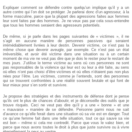
Expliquer comment se défendre contre quelqu’un implique qu’il y a un
autre contre qui l’on doit se protéger. Je parlerai donc d’un agresseur, à la
forme masculine, parce que la plupart des agressions faites aux femmes
leur sont faites par des hommes. Je ne veux pas par cela sous-entendre
que tous les hommes seraient des agresseurs potentiels.
De même, si je parle dans les pages suivantes de « victimes », il ne
s’agit en aucune manière de personnes passives qui seraient
irrémédiablement livrées à leur destin. Devenir victime, ce n’est pas la
même chose que devenir aveugle, par exemple. Ce n’est pas un état
irréversible, et avoir été victime dans une situation ou à un certain
moment de ma vie ne veut pas dire que je dois le rester pour le restant de
mes jours. J’utilise le terme victime au sens où ces personnes ne sont
pas responsables de la violence qui leur est ou leur a été faite, au sens
où elles n’ont pas choisi d’être victimes et où elles n’étaient pas non plus
nées pour l’être. Les victimes, comme je l’entends, sont des personnes
qui se trouvent confrontées à une réalité souvent brutale et qui font de
leur mieux pour s’en sortir et survivre.
Je propose des stratégies et des instruments de défense dont je pense
qu’ils ont le plus de chances d’aboutir, et je déconseille des outils que je
trouve risqués. Ceci ne veut pas dire qu’il y a une « bonne » et une
« mauvaise » manière de se défendre. Personne parmi nous ne sait
d’avance ce qu’elle ferait dans une situation où sa vie est en danger. Tout
ce qu’une femme fait dans une telle situation, tout ce qui sauve sa vie
est bon – même si cela me contredit. Parce que vous le valez bien, et
parce que nous avons toutes le droit à plus que juste survivre ou à vivre
éternellement la peur au ventre.