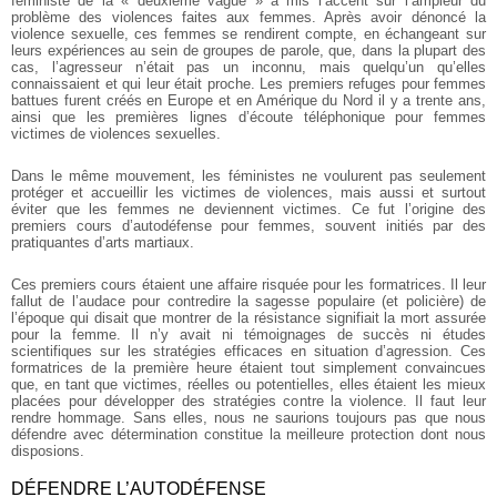
féministe de la « deuxième vague » a mis l’accent sur l’ampleur du
problème des violences faites aux femmes. Après avoir dénoncé la
violence sexuelle, ces femmes se rendirent compte, en échangeant sur
leurs expériences au sein de groupes de parole, que, dans la plupart des
cas, l’agresseur n’était pas un inconnu, mais quelqu’un qu’elles
connaissaient et qui leur était proche. Les premiers refuges pour femmes
battues furent créés en Europe et en Amérique du Nord il y a trente ans,
ainsi que les premières lignes d’écoute téléphonique pour femmes
victimes de violences sexuelles.
Dans le même mouvement, les féministes ne voulurent pas seulement
protéger et accueillir les victimes de violences, mais aussi et surtout
éviter que les femmes ne deviennent victimes. Ce fut l’origine des
premiers cours d’autodéfense pour femmes, souvent initiés par des
pratiquantes d’arts martiaux.
Ces premiers cours étaient une affaire risquée pour les formatrices. Il leur
fallut de l’audace pour contredire la sagesse populaire (et policière) de
l’époque qui disait que montrer de la résistance signifiait la mort assurée
pour la femme. Il n’y avait ni témoignages de succès ni études
scientifiques sur les stratégies efficaces en situation d’agression. Ces
formatrices de la première heure étaient tout simplement convaincues
que, en tant que victimes, réelles ou potentielles, elles étaient les mieux
placées pour développer des stratégies contre la violence. Il faut leur
rendre hommage. Sans elles, nous ne saurions toujours pas que nous
défendre avec détermination constitue la meilleure protection dont nous
disposions.
DÉFENDRE L’AUTODÉFENSE