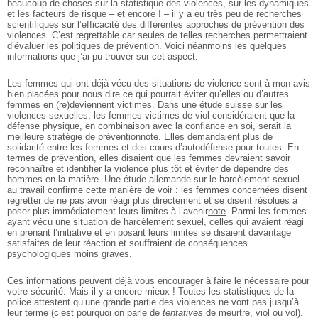
beaucoup de choses sur la statistique des violences, sur les dynamiques
et les facteurs de risque – et encore ! – il y a eu très peu de recherches
scientifiques sur l’efficacité des différentes approches de prévention des
violences. C’est regrettable car seules de telles recherches permettraient
d’évaluer les politiques de prévention. Voici néanmoins les quelques
informations que j’ai pu trouver sur cet aspect.
Les femmes qui ont déjà vécu des situations de violence sont à mon avis
bien placées pour nous dire ce qui pourrait éviter qu’elles ou d’autres
femmes en (re)deviennent victimes. Dans une étude suisse sur les
violences sexuelles, les femmes victimes de viol considéraient que la
défense physique, en combinaison avec la confiance en soi, serait la
meilleure stratégie de prévention
note
. Elles demandaient plus de
solidarité entre les femmes et des cours d’autodéfense pour toutes. En
termes de prévention, elles disaient que les femmes devraient savoir
reconnaître et identifier la violence plus tôt et éviter de dépendre des
hommes en la matière. Une étude allemande sur le harcèlement sexuel
au travail confirme cette manière de voir : les femmes concernées disent
regretter de ne pas avoir réagi plus directement et se disent résolues à
poser plus immédiatement leurs limites à l’avenir
note
. Parmi les femmes
ayant vécu une situation de harcèlement sexuel, celles qui avaient réagi
en prenant l’initiative et en posant leurs limites se disaient davantage
satisfaites de leur réaction et souffraient de conséquences
psychologiques moins graves.
Ces informations peuvent déjà vous encourager à faire le nécessaire pour
votre sécurité. Mais il y a encore mieux ! Toutes les statistiques de la
police attestent qu’une grande partie des violences ne vont pas jusqu’à
leur terme (c’est pourquoi on parle de
tentatives
de meurtre, viol ou vol).