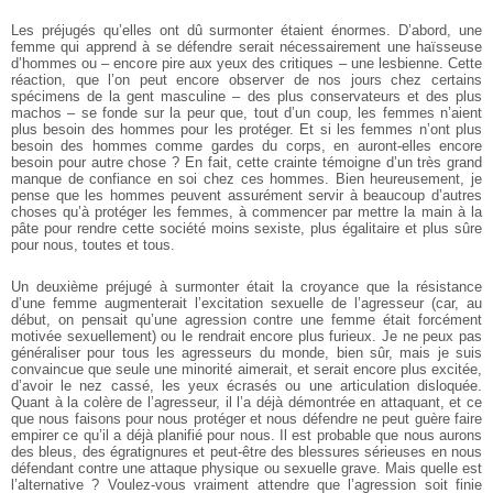
Les préjugés qu’elles ont dû surmonter étaient énormes. D’abord, une
femme qui apprend à se défendre serait nécessairement une haïsseuse
d’hommes ou – encore pire aux yeux des critiques – une lesbienne. Cette
réaction, que l’on peut encore observer de nos jours chez certains
spécimens de la gent masculine – des plus conservateurs et des plus
machos – se fonde sur la peur que, tout d’un coup, les femmes n’aient
plus besoin des hommes pour les protéger. Et si les femmes n’ont plus
besoin des hommes comme gardes du corps, en auront-elles encore
besoin pour autre chose ? En fait, cette crainte témoigne d’un très grand
manque de confiance en soi chez ces hommes. Bien heureusement, je
pense que les hommes peuvent assurément servir à beaucoup d’autres
choses qu’à protéger les femmes, à commencer par mettre la main à la
pâte pour rendre cette société moins sexiste, plus égalitaire et plus sûre
pour nous, toutes et tous.
Un deuxième préjugé à surmonter était la croyance que la résistance
d’une femme augmenterait l’excitation sexuelle de l’agresseur (car, au
début, on pensait qu’une agression contre une femme était forcément
motivée sexuellement) ou le rendrait encore plus furieux. Je ne peux pas
généraliser pour tous les agresseurs du monde, bien sûr, mais je suis
convaincue que seule une minorité aimerait, et serait encore plus excitée,
d’avoir le nez cassé, les yeux écrasés ou une articulation disloquée.
Quant à la colère de l’agresseur, il l’a déjà démontrée en attaquant, et ce
que nous faisons pour nous protéger et nous défendre ne peut guère faire
empirer ce qu’il a déjà planifié pour nous. Il est probable que nous aurons
des bleus, des égratignures et peut-être des blessures sérieuses en nous
défendant contre une attaque physique ou sexuelle grave. Mais quelle est
l’alternative ? Voulez-vous vraiment attendre que l’agression soit finie