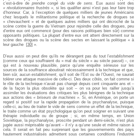
c’est-à-dire de
prendre congé du vide de sens
. Eux aussi sont des
« révolutionnaires frustrés »
, si les qualifier ainsi n’est pas leur faire trop
d’honneur. Car, à l’exception de quelques milliers de jeunes Américains
chez lesquels le militantisme politique et la recherche de drogues se
« chevauchent » et de quelques autres milliers qui ont décroché de la
scène contre la guerre du Vietnam pour rejoindre celle des drogues, peu
d’entre eux ont commencé (pour des raisons politiques bien sûr) comme
opposants politiques. La plupart d’entre eux ont atterri directement sur la
scène des drogues ou la scène des sectes en laissant la politique « à
leur gauche
[
30
]
».
D’eux aussi on peut dire qu’ils ne dérangent pas du tout l’
establishment
(comme ceux qui souffraient du « mal du siècle » au siècle passé) –, ce
qui est à nouveau plausible, parce qu’une enquête sérieuse sur les
sources de la souffrance aboutirait nécessairement à la technique et que,
bien sûr, aucun
establishment
, qu’il soit de l’Est ou de l’Ouest, ne saurait
tolérer une attaque massive de celle-ci. Des deux côtés, on fait comme si
le rôle de la technique n’avait pas changé depuis cent cinquante ans et –
de la façon la plus obsolète qui soit – on va pour les railler jusqu’à
assimiler les évaluations des critiques les plus bénignes de la technique
aux actions des
« briseurs de machines »
. Si, en Amérique, on porte un
regard si positif sur la rapide propagation de la psychanalyse, puisque
celle-ci, au lieu de traiter le vide de sens comme un effet de la technique,
le traite comme un état psychologique qu’on peut soigner en suivant une
thérapie individuelle ou de groupe ; si, en même temps, en Union
Soviétique, la psychanalyse, proscrite pendant un demi-siècle, n’est plus
jugée aussi méprisable qu’avant – il n’y a qu’une seule et même raison à
cela. Il serait en fait peu surprenant que les gouvernements des pays
hautement industrialisés admettent sous certaines conditions l’industrie