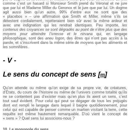
comme c’est un hasard si Monsieur Smith prend du Véronal et ne jure
que par lui et Madame Miller du Geronox et le jure que par lui. Un dogme
agit aussi bien qu’un autre, 99% d’entre eux ne sont que des
« placebos » – une affirmation que Smith et Miller, même s’ils se
détestent cordialement, rejetteraient bien sûr avec la même ardeur et
avec une indignation qui les rendrait identiques. Peu importe,
les
contenus des croyances se sont dégradés au point de n’être plus que des
moyens pour atteindre l’ivresse et le nirvana
qui, en langage
philosophique, sont des
aneu logon
, des êtres qui n’ont pas accès à la
parole, et s’inscrivent dans la même série de moyens que les aliments et
les somnifères.
- V -
Le sens du concept de sens
[
]
35
Qu’on attende ou même qu’on exige de sa propre vie, de créatures,
d’États, du cours de l’histoire ou même de l’univers comme totalité qu’ils
ne se contentent pas d’exister mais qu’en plus ils aient un sens, c’est
tout sauf évident. Pour celui qui peut se dégager de tous les préjugés
dont est rempli le langage dans lequel il baigne quotidiennement, pour
celui qui est capable de penser comme un martien visitant la terre, cette
requête est même hautement remarquable. D’où vient le concept de
« sens » ? Quel sens lui associons-nous ?
10. Le monopole du sens