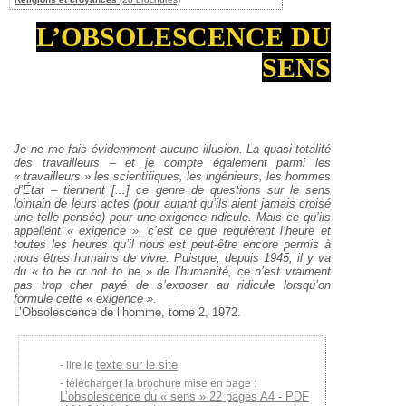
L’OBSOLESCENCE DU
SENS
Je ne me fais évidemment aucune illusion. La quasi-totalité
des travailleurs – et je compte également parmi les
« travailleurs » les scientifiques, les ingénieurs, les hommes
d’État – tiennent [...] ce genre de questions sur le sens
lointain de leurs actes (pour autant qu’ils aient jamais croisé
une telle pensée) pour une exigence ridicule. Mais ce qu’ils
appellent « exigence », c’est ce que requièrent l’heure et
toutes les heures qu’il nous est peut-être encore permis à
nous êtres humains de vivre. Puisque, depuis 1945, il y va
du « to be or not to be » de l’humanité, ce n’est vraiment
pas trop cher payé de s’exposer au ridicule lorsqu’on
formule cette « exigence ».
L’Obsolescence de l’homme, tome 2, 1972.
texte sur le site
lire le
télécharger la brochure mise en page :
L’obsolescence du « sens » 22 pages A4 - PDF