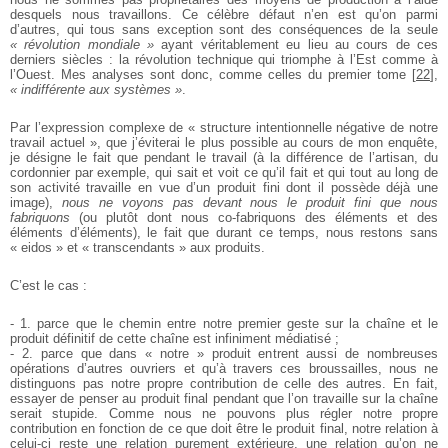
desquels nous travaillons. Ce célèbre défaut n’en est qu’on parmi
d’autres, qui tous sans exception sont des conséquences de la seule
« révolution mondiale »
ayant véritablement eu lieu au cours de ces
derniers siècles : la révolution technique qui triomphe à l’Est comme à
l’Ouest. Mes analyses sont donc, comme celles du premier tome
[
22
]
,
« indifférente aux systèmes »
.
Par l’expression complexe de « structure intentionnelle négative de notre
travail actuel », que j’éviterai le plus possible au cours de mon enquête,
je désigne le fait que pendant le travail (à la différence de l’artisan, du
cordonnier par exemple, qui sait et voit ce qu’il fait et qui tout au long de
son activité travaille en vue d’un produit fini dont il possède déjà une
image),
nous ne voyons pas devant nous le produit fini que nous
fabriquons
(ou plutôt dont nous co-fabriquons des éléments et des
éléments d’éléments), le fait que durant ce temps, nous restons sans
« eidos » et « transcendants » aux produits.
C’est le cas :
- 1. parce que le chemin entre notre premier geste sur la chaîne et le
produit définitif de cette chaîne est infiniment médiatisé ;
- 2. parce que dans « notre » produit entrent aussi de nombreuses
opérations d’autres ouvriers et qu’à travers ces broussailles, nous ne
distinguons pas notre propre contribution de celle des autres. En fait,
essayer de penser au produit final pendant que l’on travaille sur la chaîne
serait stupide. Comme nous ne pouvons plus régler notre propre
contribution en fonction de ce que doit être le produit final, notre relation à
celui-ci reste une relation purement extérieure, une relation qu’on ne