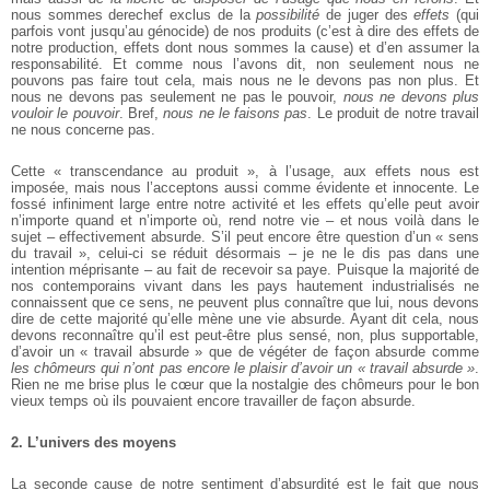
nous sommes derechef exclus de la
possibilité
de juger des
effets
(qui
parfois vont jusqu’au génocide) de nos produits (c’est à dire des effets de
notre production, effets dont nous sommes la cause) et d’en assumer la
responsabilité. Et comme nous l’avons dit, non seulement nous ne
pouvons pas faire tout cela, mais nous ne le devons pas non plus. Et
nous ne devons pas seulement ne pas le pouvoir,
nous ne devons plus
vouloir le pouvoir
. Bref,
nous ne le faisons pas
. Le produit de notre travail
ne nous concerne pas.
Cette « transcendance au produit », à l’usage, aux effets nous est
imposée, mais nous l’acceptons aussi comme évidente et innocente. Le
fossé infiniment large entre notre activité et les effets qu’elle peut avoir
n’importe quand et n’importe où, rend notre vie – et nous voilà dans le
sujet – effectivement absurde. S’il peut encore être question d’un « sens
du travail », celui-ci se réduit désormais – je ne le dis pas dans une
intention méprisante – au fait de recevoir sa paye. Puisque la majorité de
nos contemporains vivant dans les pays hautement industrialisés ne
connaissent que ce sens, ne peuvent plus connaître que lui, nous devons
dire de cette majorité qu’elle mène une vie absurde. Ayant dit cela, nous
devons reconnaître qu’il est peut-être plus sensé, non, plus supportable,
d’avoir un « travail absurde » que de végéter de façon absurde comme
les chômeurs qui n’ont pas encore le plaisir d’avoir un « travail absurde »
.
Rien ne me brise plus le cœur que la nostalgie des chômeurs pour le bon
vieux temps où ils pouvaient encore travailler de façon absurde.
2. L’univers des moyens
La seconde cause de notre sentiment d’absurdité est le fait que nous