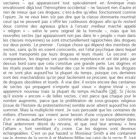
sectaires – qui apparaissent tout spécialement en Amérique mais
envahissent déjà tout l’hémisphère occidental – ne fassent rien d’autre et
rien de mieux que ces drogues, c’est-à-dire qu’elles fonctionnent comme
l’opium. Je ne veux bien sûr pas dire que la classe dominante nourrirait
ceux qui ne peuvent pas s’offrir les coûteuses drogues afin qu’ils restent
doux comme des agneaux grâce à l’
ersatz
meilleur marché appelé
« religion » – selon le sens originel de la formule –, mais que les
nouvelles sectes (qui apparaissent non pas dans le « peuple » mais dans
les classes moyennes) se sont structurellement rapprochées des drogues
sur deux points. Le premier : l’unique chose qui dépend des membres de
sectes, sans qu’ils en soient conscients, est l’
état
psychique dans lequel
ils sont transportés par leurs drogues et leurs rituels. Le second : en
comparaison, les dogmes ont perdu toute importance et ont été jetés par
dessus bord sans que cela constitue une grande perte. Les dogmes et
les rituels jouent dans le meilleur des cas le même rôle que les drogues
et ne sont plus aujourd’hui la plupart du temps, puisque ces dernières
sont des marchandises qu’on peut facilement se procurer, que des
ersatz
de drogues obsolètes et lourds. À vrai dire, il existe encore des centaines
de sectes qui propagent n’importe quel vieux « dogme trivial », en
apparence nouveau mais la plupart du temps réchauffé
[
34
]
. Si j’écris
qu’il existe « encore » de telles sectes, c’est parce que chaque jour le
nombre augmente, parce que la prolifération de sous-groupes religieux
(issue de l’histoire du protestantisme) semble avoir atteint aujourd’hui son
sommet. Mais la multiplicité ment. Je suis persuadé que les centaines de
milliers d’hommes qui croient avoir besoin d’une croyance déterminée,
d’un « anneau authentique » comme véhicule pour se transporter dans
l’état ardemment désiré du nirvana, et que seul leur anneau « fera
l’affaire », font semblant d’y croire. Car les dogmes sont devenus
échangeables. C’est un pur hasard si Monsieur Smith a été contaminé
par le dogme de la secte A et Madame Miller par celui de la secte B, tout