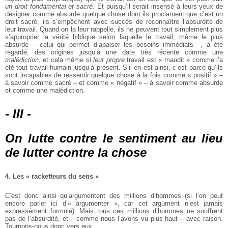
un droit fondamental et sacré
. Et puisqu’il serait insensé à leurs yeux de
désigner comme absurde quelque chose dont ils proclament que c’est un
droit sacré, ils s’empêchent avec succès de reconnaître l’absurdité de
leur travail. Quand on la leur rappelle, ils ne peuvent tout simplement plus
s’approprier la vérité biblique selon laquelle le travail, même le plus
absurde – celui qui permet d’apaiser les besoins immédiats –, a été
regardé, des origines jusqu’à une date très récente comme une
malédiction
, et cela même si
leur propre
travail est « maudit » comme l’a
été tout travail humain jusqu’à présent. S’il en est ainsi, c’est parce qu’ils
sont incapables de ressentir quelque chose à la fois comme « positif » –
à savoir comme sacré – et comme « négatif » – à savoir comme absurde
et comme une malédiction.
- III -
On lutte contre le sentiment au lieu
de lutter contre la chose
4. Les « racketteurs du sens »
C’est donc ainsi qu’argumentent des millions d’hommes (si l’on peut
encore parler ici d’« argumenter », car cet argument n’est jamais
expressément formulé). Mais tous ces millions d’hommes ne souffrent
pas de l’absurdité, et – comme nous l’avons vu plus haut – avec raison.
Tournons-nous donc vers eux.