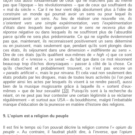
façon tout aussi fondamentale de ceux qui ne marchent pas au même
pas que l’époque – les révolutionnaires – que de ceux qui souffraient du
« mal du siècle ». Car il ne leur vient déjà absolument plus à l’idée de
construire un monde qui pourrait avoir un sens ou pour lequel ils
pourraient avoir un sens. Au lieu de réaliser une nouvelle vie,
ils
s’orientent vers une simple expérimentation, vers l’expérimentation
d’états dans lesquels leur question sur le sens ne recevra plus de
réponse négative
ou dans lesquels ils ne souffriront plus de l’absurdité
parce qu’elle ne sera plus prédominante. Ce qui ne signifie évidemment
pas que, maintenant, ils reconnaissent positivement un sens déterminé
ou en jouissent, mais seulement que, pendant qu’ils sont plongés dans
ces états, ils séjournent dans une dimension
« indifférente au sens »
.
Dire de ces états (qu’ils qualifient eux-mêmes de
« high »
) que ce sont
des états d’ « ivresse », ce serait – du fait que dans ce mot résonnent
beaucoup trop d’échos dionysiaques – passer à côté de la chose. Ce
qu’ils cherchent et probablement trouvent, ce n’est pas encore un
« paradis artificiel »
, mais le pur
nirvana
. Et cela vaut non seulement des
états produits par les drogues, mais de toutes leurs activités (si l’on peut
appeler ainsi les actes par lesquels ils visent à se rendre passif), aussi
bien de la musique mugissante grâce à laquelle ils « sortent d’eux-
mêmes » que de leur
sexualité
[
33
]
. Puisqu’ils sont à la recherche du
néant, on ne peut pas leur contester une certain légitimité à se réclamer
régulièrement – et surtout aux USA – du bouddhisme, malgré l’imbattable
manque d’éducation de la jeunesse en matière d’histoire des religions.
9. L’opium est a religion du peuple
Il est fini le temps où l’on pouvait décrire la religion comme l’
« opium du
peuple »
. Au contraire, il faudrait plutôt dire, à l’inverse, que l’
opium