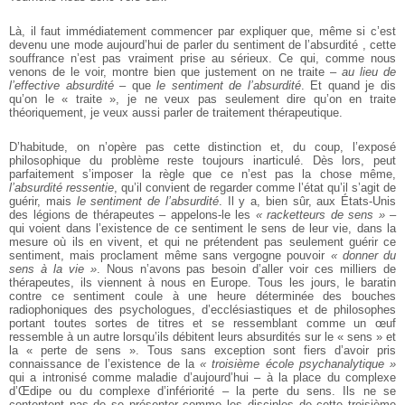
Là, il faut immédiatement commencer par expliquer que, même si c’est
devenu une mode aujourd’hui de parler du sentiment de l’absurdité , cette
souffrance n’est pas vraiment prise au sérieux. Ce qui, comme nous
venons de le voir, montre bien que justement on ne traite –
au lieu de
l’effective absurdité
– que
le sentiment de l’absurdité
. Et quand je dis
qu’on le « traite », je ne veux pas seulement dire qu’on en traite
théoriquement, je veux aussi parler de traitement thérapeutique.
D’habitude, on n’opère pas cette distinction et, du coup, l’exposé
philosophique du problème reste toujours inarticulé. Dès lors, peut
parfaitement s’imposer la règle que ce n’est pas la chose même,
l’absurdité ressentie
, qu’il convient de regarder comme l’état qu’il s’agit de
guérir, mais
le sentiment de l’absurdité
. Il y a, bien sûr, aux États-Unis
des légions de thérapeutes – appelons-le les
« racketteurs de sens »
–
qui voient dans l’existence de ce sentiment le sens de leur vie, dans la
mesure où ils en vivent, et qui ne prétendent pas seulement guérir ce
sentiment, mais proclament même sans vergogne pouvoir
« donner du
sens à la vie »
. Nous n’avons pas besoin d’aller voir ces milliers de
thérapeutes, ils viennent à nous en Europe. Tous les jours, le baratin
contre ce sentiment coule à une heure déterminée des bouches
radiophoniques des psychologues, d’ecclésiastiques et de philosophes
portant toutes sortes de titres et se ressemblant comme un œuf
ressemble à un autre lorsqu’ils débitent leurs absurdités sur le « sens » et
la « perte de sens ». Tous sans exception sont fiers d’avoir pris
connaissance de l’existence de la
« troisième école psychanalytique »
qui a intronisé comme maladie d’aujourd’hui – à la place du complexe
d’Œdipe ou du complexe d’infériorité – la perte du sens. Ils ne se
contentent pas de se présenter comme les disciples de cette troisième