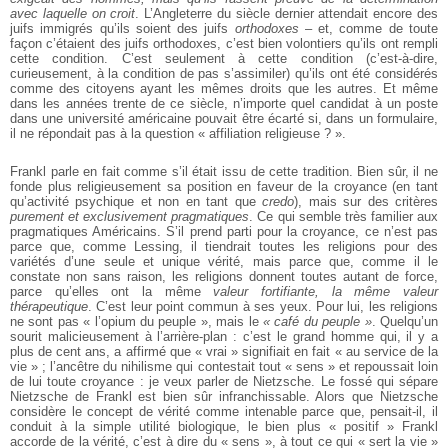
avec laquelle on croit
. L’Angleterre du siècle dernier attendait encore des
juifs immigrés qu’ils soient des juifs
orthodoxes
– et, comme de toute
façon c’étaient des juifs orthodoxes, c’est bien volontiers qu’ils ont rempli
cette condition. C’est seulement à cette condition (c’est-à-dire,
curieusement, à la condition de pas s’assimiler) qu’ils ont été considérés
comme des citoyens ayant les mêmes droits que les autres. Et même
dans les années trente de ce siècle, n’importe quel candidat à un poste
dans une université américaine pouvait être écarté si, dans un formulaire,
il ne répondait pas à la question « affiliation religieuse ? ».
Frankl parle en fait comme s’il était issu de cette tradition. Bien sûr, il ne
fonde plus religieusement sa position en faveur de la croyance (en tant
qu’activité psychique et non en tant que
credo
), mais sur des critères
purement et exclusivement pragmatiques
. Ce qui semble très familier aux
pragmatiques Américains. S’il prend parti pour la croyance, ce n’est pas
parce que, comme Lessing, il tiendrait toutes les religions pour des
variétés d’une seule et unique vérité, mais parce que, comme il le
constate non sans raison, les religions donnent toutes autant de force,
parce qu’elles ont la même
valeur fortifiante, la même valeur
thérapeutique
. C’est leur point commun à ses yeux. Pour lui, les religions
ne sont pas « l’opium du peuple », mais le
« café du peuple »
. Quelqu’un
sourit malicieusement à l’arrière-plan : c’est le grand homme qui, il y a
plus de cent ans, a affirmé que « vrai » signifiait en fait « au service de la
vie » ; l’ancêtre du nihilisme qui contestait tout « sens » et repoussait loin
de lui toute croyance : je veux parler de Nietzsche. Le fossé qui sépare
Nietzsche de Frankl est bien sûr infranchissable. Alors que Nietzsche
considère le concept de vérité comme intenable parce que, pensait-il, il
conduit à la simple utilité biologique, le bien plus « positif » Frankl
accorde de la vérité, c’est à dire du « sens », à tout ce qui « sert la vie »