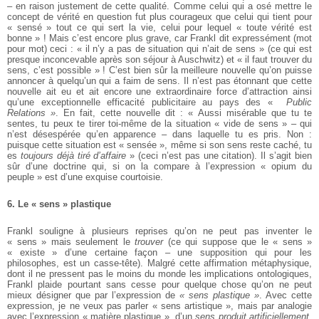
– en raison justement de cette qualité. Comme celui qui a osé mettre le
concept de vérité en question fut plus courageux que celui qui tient pour
« sensé » tout ce qui sert la vie, celui pour lequel « toute vérité est
bonne » ! Mais c’est encore plus grave, car Frankl dit expressément (mot
pour mot) ceci : « il n’y a pas de situation qui n’ait de sens » (ce qui est
presque inconcevable après son séjour à Auschwitz) et « il faut trouver du
sens, c’est possible » ! C’est bien sûr la meilleure nouvelle qu’on puisse
annoncer à quelqu’un qui a faim de sens. Il n’est pas étonnant que cette
nouvelle ait eu et ait encore une extraordinaire force d’attraction ainsi
qu’une exceptionnelle efficacité publicitaire au pays des «
Public
Relations »
. En fait, cette nouvelle dit : « Aussi misérable que tu te
sentes, tu peux te tirer toi-même de la situation « vide de sens » – qui
n’est désespérée qu’en apparence – dans laquelle tu es pris. Non :
puisque cette situation est « sensée », même si son sens reste caché, tu
es
toujours déjà tiré d’affaire
» (ceci n’est pas une citation). Il s’agit bien
sûr d’une doctrine qui, si on la compare à l’expression « opium du
peuple » est d’une exquise courtoisie.
6. Le « sens » plastique
Frankl souligne à plusieurs reprises qu’on ne peut pas inventer le
« sens » mais seulement le
trouver
(ce qui suppose que le « sens »
« existe » d’une certaine façon – une supposition qui pour les
philosophes, est un casse-tête). Malgré cette affirmation métaphysique,
dont il ne pressent pas le moins du monde les implications ontologiques,
Frankl plaide pourtant sans cesse pour quelque chose qu’on ne peut
mieux désigner que par l’expression de
« sens plastique »
. Avec cette
expression, je ne veux pas parler « sens artistique », mais par analogie
avec l’expression « matière plastique », d’un
sens produit artificiellement
.