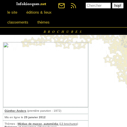
le site
éditions & lieux
classements
thèmes
BROCHURES
Günther Anders
(première parution : 1972)
Mis en ligne le
29 janvier 2012
Thèmes :
Médias de masse, automédia
(13 brochures)
Religions et croyances
(28 brochures)