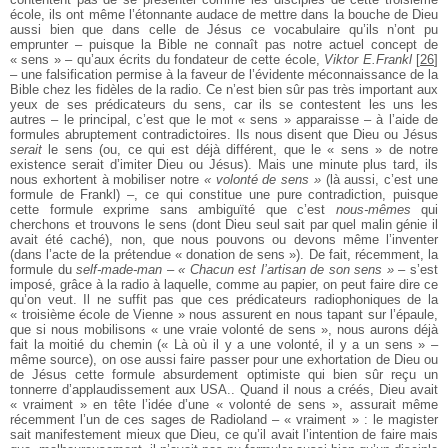
école, ils ont même l’étonnante audace de mettre dans la bouche de Dieu
aussi bien que dans celle de Jésus ce vocabulaire qu’ils n’ont pu
emprunter – puisque la Bible ne connaît pas notre actuel concept de
« sens » – qu’aux écrits du fondateur de cette école,
Viktor E.Frankl
[
26
]
– une falsification permise à la faveur de l’évidente méconnaissance de la
Bible chez les fidèles de la radio. Ce n’est bien sûr pas très important aux
yeux de ses prédicateurs du sens, car ils se contestent les uns les
autres – le principal, c’est que le mot « sens » apparaisse – à l’aide de
formules abruptement contradictoires. Ils nous disent que Dieu ou Jésus
serait
le sens (ou, ce qui est déjà différent, que le « sens » de notre
existence serait d’imiter Dieu ou Jésus). Mais une minute plus tard, ils
nous exhortent à mobiliser notre
« volonté de sens »
(là aussi, c’est une
formule de Frankl) –, ce qui constitue une pure contradiction, puisque
cette formule exprime sans ambiguïté que c’est
nous-mêmes
qui
cherchons et trouvons le sens (dont Dieu seul sait par quel malin génie il
avait été caché), non, que nous pouvons ou devons même l’inventer
(dans l’acte de la prétendue « donation de sens »). De fait, récemment, la
formule du
self-made-man
–
« Chacun est l’artisan de son sens »
– s’est
imposé, grâce à la radio à laquelle, comme au papier, on peut faire dire ce
qu’on veut. Il ne suffit pas que ces prédicateurs radiophoniques de la
« troisième école de Vienne » nous assurent en nous tapant sur l’épaule,
que si nous mobilisons « une vraie volonté de sens », nous aurons déjà
fait la moitié du chemin (« Là où il y a une volonté, il y a un sens » –
même source), on ose aussi faire passer pour une exhortation de Dieu ou
de Jésus cette formule absurdement optimiste qui bien sûr reçu un
tonnerre d’applaudissement aux USA.. Quand il nous a créés, Dieu avait
« vraiment » en tête l’idée d’une « volonté de sens », assurait même
récemment l’un de ces sages de Radioland – « vraiment » : le magister
sait manifestement mieux que Dieu, ce qu’il avait l’intention de faire mais