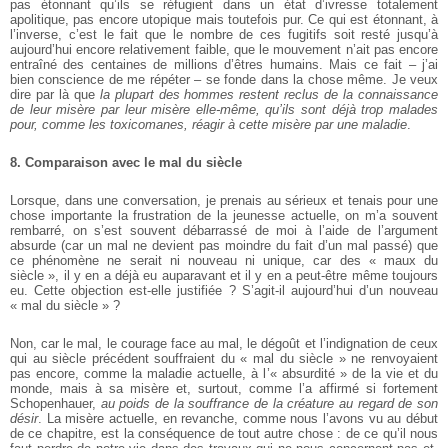
pas étonnant qu’ils se réfugient dans un état d’ivresse totalement
apolitique, pas encore utopique mais toutefois pur. Ce qui est étonnant, à
l’inverse, c’est le fait que le nombre de ces fugitifs soit resté jusqu’à
aujourd’hui encore relativement faible, que le mouvement n’ait pas encore
entraîné des centaines de millions d’êtres humains. Mais ce fait – j’ai
bien conscience de me répéter – se fonde dans la chose même. Je veux
dire par là que
la plupart des hommes restent reclus de la connaissance
de leur misère par leur misère elle-même, qu’ils sont déjà trop malades
pour, comme les toxicomanes, réagir à cette misère par une maladie
.
8. Comparaison avec le mal du siècle
Lorsque, dans une conversation, je prenais au sérieux et tenais pour une
chose importante la frustration de la jeunesse actuelle, on m’a souvent
rembarré, on s’est souvent débarrassé de moi à l’aide de l’argument
absurde (car un mal ne devient pas moindre du fait d’un mal passé) que
ce phénomène ne serait ni nouveau ni unique, car des « maux du
siècle », il y en a déjà eu auparavant et il y en a peut-être même toujours
eu. Cette objection est-elle justifiée ? S’agit-il aujourd’hui d’un nouveau
« mal du siècle » ?
Non, car le mal, le courage face au mal, le dégoût et l’indignation de ceux
qui au siècle précédent souffraient du « mal du siècle » ne renvoyaient
pas encore, comme la maladie actuelle, à l’« absurdité » de la vie et du
monde, mais à sa misère et, surtout, comme l’a affirmé si fortement
Schopenhauer,
au poids de la souffrance de la créature au regard de son
désir
. La misère actuelle, en revanche, comme nous l’avons vu au début
de ce chapitre, est la conséquence de tout autre chose : de ce qu’il nous