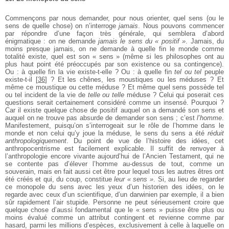
Commençons par nous demander, pour nous orienter, quel sens (ou le
sens de quelle chose) on n’interroge
jamais
. Nous pouvons commencer
par répondre d’une façon très générale, qui semblera d’abord
énigmatique : on ne demande
jamais le sens du « positif »
. Jamais, du
moins presque jamais, on ne demande à quelle fin le monde comme
totalité existe, quel est son « sens » (même si les philosophes ont au
plus haut point été préoccupés par son existence ou sa contingence).
Ou : à quelle fin la vie existe-t-elle ? Ou : à quelle fin
tel ou tel
peuple
existe-t-il
[
36
]
? Et les chênes, les moustiques ou les méduses ? Et
même ce moustique ou cette méduse ? Et même quel sens possède tel
ou tel incident de la vie de
telle ou telle
méduse ? Celui qui poserait ces
questions serait certainement considéré comme un insensé. Pourquoi ?
Car il existe quelque chose de positif auquel on a demandé son sens et
auquel on ne trouve pas absurde de demander son sens ; c’est
l’homme
.
Manifestement, puisqu’on s’interrogeait sur le rôle de l’homme dans le
monde et non celui qu’y joue la méduse, le sens du sens a été
réduit
anthropologiquement
. Du point de vue de l’histoire des idées, cet
anthropocentrisme est facilement explicable. Il suffit de renvoyer à
l’anthropologie encore vivante aujourd’hui de l’Ancien Testament, qui ne
se contente pas d’élever l’homme au-dessus de tout, comme un
souverain, mais en fait aussi cet être pour lequel tous les autres êtres ont
été créés et qui, du coup, constitue
leur « sens »
. Si, au lieu de regarder
ce monopole du sens avec les yeux d’un historien des idées, on le
regarde avec ceux d’un scientifique, d’un darwinien par exemple, il a bien
sûr rapidement l’air stupide. Personne ne peut sérieusement croire que
quelque chose d’aussi fondamental que le « sens » puisse être plus ou
moins évalué comme un attribut contingent et revienne comme par
hasard, parmi les millions d’espèces, exclusivement à celle à laquelle on