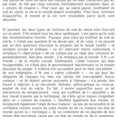
faut perdre de notre vie dans des travaux qui ne nous concernent pas et,
par suite, du fait que nous sommes inévitablement incorporés dans un
« univers de moyens ».
Pour ceux qui, au siècle passé, souffraient du
mal du siècle, la vie et le monde étaient misérables. Pour nous, hommes
d’aujourd’hui, le monde et la vie sont misérables parce qu’ils sont
absurdes
.
Et pourtant, les deux types de victimes du mal du siècle sont d’accord
sur un point. S’ils restent tous les deux apolitiques, c’est parce qu’ils sont
des
révolutionnaires frustrés
. Puisque, pour celui qui souffrait du mal du
siècle, il n’était pas question (il ne devait pas, et du coup, il ne pouvait
pas en être question) d’accuser la situation qui le faisait souffrir – la
situation sociale et politique – ou d’y intervenir même violemment, il
remplaça l’« objet propre » de sa critique par un objet plus universel et,
paradoxalement, bien plus anodin : il le remplaça par le
monde
.
Il fit « un
monde » de la misère sociale
. Dorénavant, c’était l’univers qui était
insupportable, ce n’était plus le gouvernement réactionnaire ou la misère
physique du peuple. Il sublima son accusation pour en faire une plainte :
de son indignation, il fit une « valeur culturelle » – ce qui pour les
dirigeants de l’époque n’a, bien sûr, jamais été inacceptable. Aucun
censeur – et ils étaient encore puissants à l’époque – n’a jamais rien
trouvé à objecter à un document, littéraire, philosophique ou musical,
produit du mal du siècle. En fait, il existe aujourd’hui aussi un tel
mécanisme de remplacement : ceux qui souffrent de l’« absurdité » de
leur travail (causée par la technique),
de n’être qu’un moyen insignifiant
dans un « univers de moyens »
, falsifient également leur misère, ils
remplacent également l’objet de leur malaise : au lieu de reconnaître et de
combattre comme source de cette misère ou de ce malaise cet état du
monde qu’est la « technique », ils se contentent de se plaindre de leur
propre état psychique causé par cet état du monde ou de le supprimer,