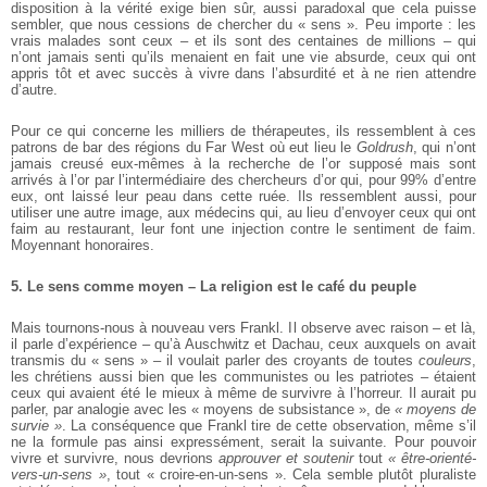
disposition à la vérité exige bien sûr, aussi paradoxal que cela puisse
sembler, que nous cessions de chercher du « sens ». Peu importe : les
vrais malades sont ceux – et ils sont des centaines de millions – qui
n’ont jamais senti qu’ils menaient en fait une vie absurde, ceux qui ont
appris tôt et avec succès à vivre dans l’absurdité et à ne rien attendre
d’autre.
Pour ce qui concerne les milliers de thérapeutes, ils ressemblent à ces
patrons de bar des régions du Far West où eut lieu le
Goldrush
, qui n’ont
jamais creusé eux-mêmes à la recherche de l’or supposé mais sont
arrivés à l’or par l’intermédiaire des chercheurs d’or qui, pour 99% d’entre
eux, ont laissé leur peau dans cette ruée. Ils ressemblent aussi, pour
utiliser une autre image, aux médecins qui, au lieu d’envoyer ceux qui ont
faim au restaurant, leur font une injection contre le sentiment de faim.
Moyennant honoraires.
5. Le sens comme moyen – La religion est le café du peuple
Mais tournons-nous à nouveau vers Frankl. Il observe avec raison – et là,
il parle d’expérience – qu’à Auschwitz et Dachau, ceux auxquels on avait
transmis du « sens » – il voulait parler des croyants de toutes
couleurs
,
les chrétiens aussi bien que les communistes ou les patriotes – étaient
ceux qui avaient été le mieux à même de survivre à l’horreur. Il aurait pu
parler, par analogie avec les « moyens de subsistance », de
« moyens de
survie »
. La conséquence que Frankl tire de cette observation, même s’il
ne la formule pas ainsi expressément, serait la suivante. Pour pouvoir
vivre et survivre, nous devrions
approuver et soutenir
tout
« être-orienté-
vers-un-sens »
, tout « croire-en-un-sens ». Cela semble plutôt pluraliste