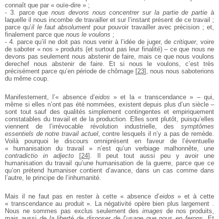
connaît que par « ouïe-dire » ;
- 3. parce que
nous devons nous concentrer sur la partie de partie
à
laquelle il nous incombe de travailler et sur l’instant présent de ce travail ;
parce qu’
il le faut absolument
pour pouvoir travailler avec précision ; et,
finalement parce que
nous le voulons
;
- 4. parce qu’il ne doit pas nous venir à l’idée de juger, de
critiquer
, voire
de saboter « nos » produits (et surtout pas leur finalité) – ce que nous ne
devons pas seulement nous abstenir de faire, mais ce que nous voulons
derechef nous abstenir de faire. Et si nous le voulons, c’est très
précisément parce qu’en période de chômage
[
23
]
, nous nous saboterions
du même coup.
Manifestement, l’« absence d’
eidos
» et la « transcendance » – qui,
même si elles n’ont pas été nommées, existent depuis plus d’un siècle –
sont tout sauf des qualités simplement contingentes et empiriquement
constatables du travail et de la production. Elles sont plutôt, puisqu’elles
viennent de l’irrévocable révolution industrielle, des
symptômes
essentiels de notre travail actuel
, contre lesquels il n’y a pas de remède.
Voilà pourquoi le discours omniprésent en faveur de l’éventuelle
« humanisation du travail » n’est qu’un verbiage malhonnête, une
contradictio in adjecto
[
24
]
. Il peut tout aussi peu y avoir une
humanisation du travail qu’une humanisation de la guerre, parce que ce
qu’on prétend humaniser contient d’avance, dans un cas comme dans
l’autre, le principe de l’inhumanité.
Mais il ne faut pas en rester à cette « absence d’
eidos
» et à cette
« transcendance au produit ». La négativité opère bien plus largement .
Nous ne sommes pas exclus seulement des
images
de nos produits,
mais aussi
de la liberté de disposer de l’usage que nous en ferons
. Et