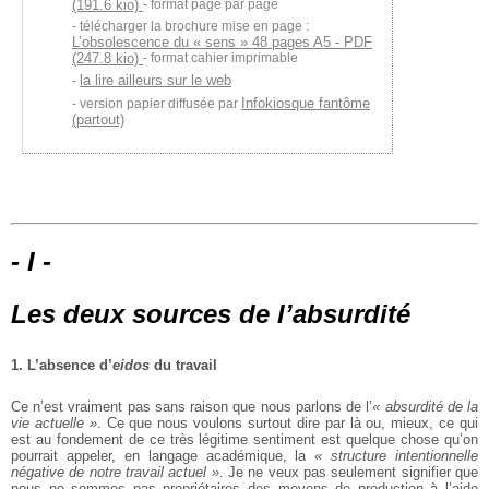
(191.6 kio)
- format page par page
télécharger la brochure mise en page :
L’obsolescence du « sens » 48 pages A5 - PDF
(247.8 kio)
- format cahier imprimable
la lire ailleurs sur le web
Infokiosque fantôme
version papier diffusée par
(partout)
- I -
Les deux sources de l’absurdité
1. L’absence d’
eidos
du travail
Ce n’est vraiment pas sans raison que nous parlons de l’
« absurdité de la
vie actuelle »
. Ce que nous voulons surtout dire par là ou, mieux, ce qui
est au fondement de ce très légitime sentiment est quelque chose qu’on
pourrait appeler, en langage académique, la
« structure intentionnelle
négative de notre travail actuel »
. Je ne veux pas seulement signifier que
nous ne sommes pas propriétaires des moyens de production à l’aide