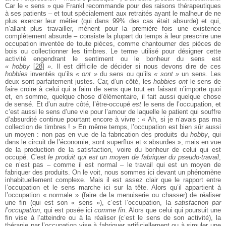
Car le « sens » que Frankl recommande pour des raisons thérapeutiques
à ses patients – et tout spécialement aux retraités ayant le malheur de ne
plus exercer leur métier (qui dans 99% des cas était absurde) et qui,
n’allant plus travailler, mènent pour la première fois une existence
complètement absurde – consiste la plupart du temps à leur prescrire une
occupation inventée de toute pièces, comme chantourner des pièces de
bois ou collectionner les timbres. Le terme utilisé pour désigner cette
activité engendrant le sentiment ou le bonheur du sens est
« hobby
[
28
]
»
. Il est difficile de décider si nous devons dire de ces
hobbies
inventés qu’ils
« ont »
du sens ou qu’ils
« sont »
un sens. Les
deux sont parfaitement justes. Car, d’un côté, les
hobbies ont
le sens de
faire croire à celui qui a faim de sens que tout en faisant n’importe quoi
et, en somme, quelque chose d’élémentaire, il fait aussi quelque chose
de sensé. Et d’un autre côté, l’être-occupé
est
le sens de l’occupation, et
c’est aussi le sens d’une vie pour l’amour de laquelle le patient qui souffre
d’absurdité continue pourtant encore à vivre : « Ah, si je n’avais pas ma
collection de timbres ! » En même temps, l’occupation est bien sûr aussi
un moyen : non pas en vue de la fabrication des produits du
hobby
, qui
dans le circuit de l’économie, sont superflus et « absurdes », mais en vue
de la production de la satisfaction, voire du bonheur de celui qui est
occupé. C’est
le produit qui est un moyen de fabriquer du pseudo-travail
,
ce n’est pas – comme il est normal – le travail qui est un moyen de
fabriquer des produits. On le voit, nous sommes ici devant un phénomène
inhabituellement complexe. Mais il est assez clair que le rapport entre
l’occupation et le sens marche ici sur la tête. Alors qu’il appartient à
l’occupation « normale » (faire de la menuiserie ou chasser) de réaliser
une fin (qui est son « sens »), c’est l’occupation, la
satisfaction par
l’occupation
, qui est posée ici
comme fin
. Alors que celui qui poursuit une
fin vise à l’atteindre ou à la réaliser (c’est le sens de son activité), la
thérapie par l’occupation vise à fabriquer artificiellement ou à simuler une