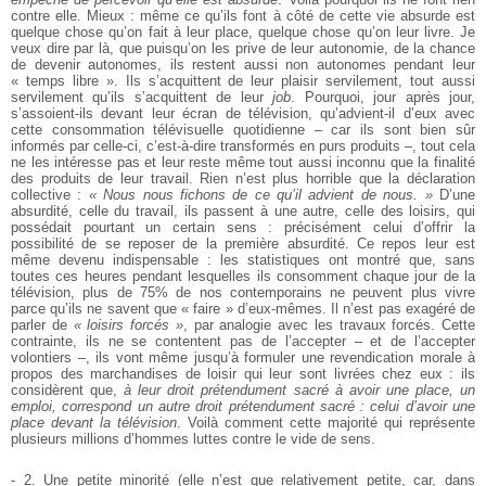
contre elle. Mieux : même ce qu’ils font à côté de cette vie absurde est
quelque chose qu’on fait à leur place, quelque chose qu’on leur livre. Je
veux dire par là, que puisqu’on les prive de leur autonomie, de la chance
de devenir autonomes, ils restent aussi non autonomes pendant leur
« temps libre ». Ils s’acquittent de leur plaisir servilement, tout aussi
servilement qu’ils s’acquittent de leur
job
. Pourquoi, jour après jour,
s’assoient-ils devant leur écran de télévision, qu’advient-il d’eux avec
cette consommation télévisuelle quotidienne – car ils sont bien sûr
informés par celle-ci, c’est-à-dire transformés en purs produits –, tout cela
ne les intéresse pas et leur reste même tout aussi inconnu que la finalité
des produits de leur travail. Rien n’est plus horrible que la déclaration
collective :
« Nous nous fichons de ce qu’il advient de nous. »
D’une
absurdité, celle du travail, ils passent à une autre, celle des loisirs, qui
possédait pourtant un certain sens : précisément celui d’offrir la
possibilité de se reposer de la première absurdité. Ce repos leur est
même devenu indispensable : les statistiques ont montré que, sans
toutes ces heures pendant lesquelles ils consomment chaque jour de la
télévision, plus de 75% de nos contemporains ne peuvent plus vivre
parce qu’ils ne savent que « faire » d’eux-mêmes. Il n’est pas exagéré de
parler de
« loisirs forcés »
, par analogie avec les travaux forcés. Cette
contrainte, ils ne se contentent pas de l’accepter – et de l’accepter
volontiers –, ils vont même jusqu’à formuler une revendication morale à
propos des marchandises de loisir qui leur sont livrées chez eux : ils
considèrent que,
à leur droit prétendument sacré à avoir une place, un
emploi, correspond un autre droit prétendument sacré : celui d’avoir une
place devant la télévision
. Voilà comment cette majorité qui représente
plusieurs millions d’hommes luttes contre le vide de sens.
- 2. Une petite minorité (elle n’est que relativement petite, car, dans