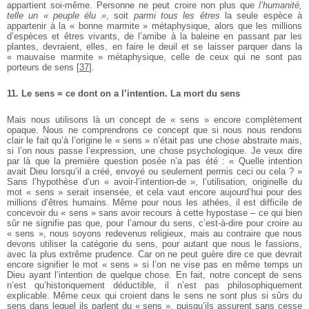
appartient soi-même. Personne ne peut croire non plus que
l’humanité,
telle un « peuple élu »
, soit
parmi tous les êtres
la seule espèce à
appartenir à la « bonne marmite » métaphysique, alors que les millions
d’espèces et êtres vivants, de l’amibe à la baleine en passant par les
plantes, devraient, elles, en faire le deuil et se laisser parquer dans la
« mauvaise marmite » métaphysique, celle de ceux qui ne sont pas
porteurs de sens
[
37
]
.
11. Le sens = ce dont on a l’intention. La mort du sens
Mais nous utilisons là un concept de « sens » encore complètement
opaque. Nous ne comprendrons ce concept que si nous nous rendons
clair le fait qu’à l’origine le « sens » n’était pas une chose abstraite mais,
si l’on nous passe l’expression, une chose psychologique. Je veux dire
par là que la première question posée n’a pas été : « Quelle intention
avait Dieu lorsqu’il a créé, envoyé ou seulement permis ceci ou cela ? »
Sans l’hypothèse d’un « avoir-l’intention-de », l’utilisation, originelle du
mot « sens » serait insensée, et cela vaut encore aujourd’hui pour des
millions d’êtres humains. Même pour nous les athées, il est difficile de
concevoir du « sens » sans avoir recours à cette hypostase – ce qui bien
sûr ne signifie pas que, pour l’amour du sens, c’est-à-dire pour croire au
« sens », nous soyons redevenus religieux, mais au contraire que nous
devons utiliser la catégorie du sens, pour autant que nous le fassions,
avec la plus extrême prudence. Car on ne peut guère dire ce que devrait
encore signifier le mot « sens » si l’on ne vise pas en même temps un
Dieu ayant l’intention de quelque chose. En fait, notre concept de sens
n’est qu’historiquement déductible, il n’est pas philosophiquement
explicable. Même ceux qui croient dans le sens ne sont plus si sûrs du
sens dans lequel ils parlent du « sens », puisqu’ils assurent sans cesse