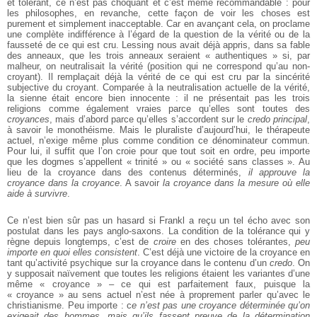
et tolérant, ce n’est pas choquant et c’est même recommandable : pour
les philosophes, en revanche, cette façon de voir les choses est
purement et simplement inacceptable. Car en avançant cela, on proclame
une complète indifférence à l’égard de la question de la vérité ou de la
fausseté de ce qui est cru. Lessing nous avait déjà appris, dans sa fable
des anneaux, que les trois anneaux seraient « authentiques » si, par
malheur, on neutralisait la vérité (position qui ne correspond qu’au non-
croyant). Il remplaçait déjà la vérité de ce qui est cru par la sincérité
subjective du croyant. Comparée à la neutralisation actuelle de la vérité,
la sienne était encore bien innocente : il ne présentait pas les trois
religions comme également vraies parce qu’elles sont toutes des
croyances
, mais d’abord parce qu’elles s’accordent sur le
credo principal
,
à savoir le monothéisme. Mais le pluraliste d’aujourd’hui, le thérapeute
actuel, n’exige même plus comme condition ce dénominateur commun.
Pour lui, il suffit que l’on croie pour que tout soit en ordre, peu importe
que les dogmes s’appellent « trinité » ou « société sans classes ». Au
lieu de la croyance dans des contenus déterminés,
il approuve la
croyance dans la croyance
. A savoir
la croyance dans la mesure où elle
aide à survivre
.
Ce n’est bien sûr pas un hasard si Frankl a reçu un tel écho avec son
postulat dans les pays anglo-saxons. La condition de la tolérance qui y
règne depuis longtemps, c’est de
croire
en des choses tolérantes,
peu
importe en quoi elles consistent
. C’est déjà une victoire de la croyance en
tant qu’activité psychique sur la croyance dans le contenu d’un
credo
. On
y supposait naïvement que toutes les religions étaient les variantes d’une
même « croyance » – ce qui est parfaitement faux, puisque la
« croyance » au sens actuel n’est née à proprement parler qu’avec le
christianisme. Peu importe : c
e n’est pas une croyance déterminée qu’on
exigeait des hommes, mais qu’ils fassent preuve de la détermination