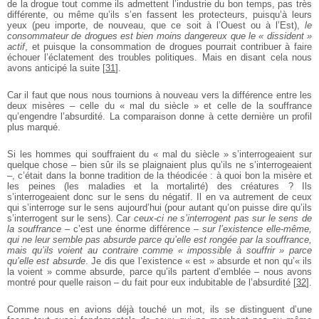
de la drogue tout comme ils admettent l’industrie du bon temps, pas très
différente, ou même qu’ils s’en fassent les protecteurs, puisqu’à leurs
yeux (peu importe, de nouveau, que ce soit à l’Ouest ou à l’Est),
le
consommateur de drogues est bien moins dangereux que le « dissident »
actif
, et puisque la consommation de drogues pourrait contribuer à faire
échouer l’éclatement des troubles politiques. Mais en disant cela nous
avons anticipé la suite
[
31
]
.
Car il faut que nous nous tournions à nouveau vers la différence entre les
deux misères – celle du « mal du siècle » et celle de la souffrance
qu’engendre l’absurdité. La comparaison donne à cette dernière un profil
plus marqué.
Si les hommes qui souffraient du « mal du siècle » s’interrogeaient sur
quelque chose – bien sûr ils se plaignaient plus qu’ils ne s’interrogeaient
–, c’était dans la bonne tradition de la théodicée : à quoi bon la misère et
les peines (les maladies et la mortalirté) des créatures ? Ils
s’interrogeaient donc sur le sens du négatif. Il en va autrement de ceux
qui s’interroge sur le sens aujourd’hui (pour autant qu’on puisse dire qu’ils
s’interrogent sur le sens). Car
ceux-ci ne s’interrogent pas sur le sens de
la souffrance
– c’est une énorme différence –
sur l’existence elle-même,
qui ne leur semble pas absurde parce qu’elle est rongée par la souffrance,
mais qu’ils voient au contraire comme « impossible à souffrir » parce
qu’elle est absurde
. Je dis que l’existence « est » absurde et non qu’« ils
la voient » comme absurde, parce qu’ils partent d’emblée – nous avons
montré pour quelle raison – du fait pour eux indubitable de l’absurdité
[
32
]
.
Comme nous en avions déjà touché un mot, ils se distinguent d’une