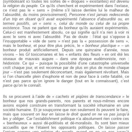
(symbolisant ici toutes les sortes de « drogues » existantes)
est devenu
la religion du peuple
. Ce qu’ils cherchent et expérimentent dans l’extase,
ce n’est pas le « sens » (même s’il laisse derrière lui le malheur de
l’absurdité, du moins provisoirement).
Personne n’est jamais redescendu
d’un trip en disant qu’il avait expérimenté l’absence d’absurdité ou, en
termes positifs, un « sens », celui du monde ou celui de sa propre
existence
. Tous ne parlent que du bonheur qu’ils auraient expérimentés.
Celui-ci est manifestement absolu, ce qui signifie qu’il n’a rien à voir ni
avec le sens ni avec l’absurdité. Pas de doute : l’état qui s’oppose à
l’insupportable « vide de sens » n’est pas la « possession de sens »,
mais le bonheur, et pour être plus précis, le
« bonheur plastique »
– un
bonheur produit artificiellement. Depuis une quinzaine d’année, nous
vivons – les
GI
toxicomanes et les « enfants des fleurs » en ont été les
oiseaux de mauvais augure – dans une époque eudémoniste, non :
hédoniste
. Ce qui – puisque la possibilité d’une catastrophe universelle
croît chaque jour, et est reconnue par de plus en plus de monde chaque
jour – n’est pas seulement déconcertant, mais également révoltant. Mais
si l’on chancelle plein d’euphorie et non de peur face à cette fatalité, ce
n’est pas parce qu’on ignore le danger (tout en le connaissant), c’est
parce qu’
on le connaît.
Ils se procurent à l’aide de
« cachets et piqûres de transcendance »
le
bonheur que nos grands-parents, nos parents et nous-mêmes encore
avions espéré construire en transformant la société inhumaine en une
société humaine. Et je soupçonne que non seulement ils peuvent le faire,
mais que
souvent on leur en laisse le droit quand on ne va pas jusqu’à
les y obliger
. Car l’
establishment
politique n’a absolument rien contre ces
« bienheureux » aussi dé-politisés et dé-moralisés. Ils sont bien mieux
accueillis que ne l’étaient les opposants politiques.
On laisse passer
l’opium comme une religion du peuple
, quand on ne va pas jusqu’à