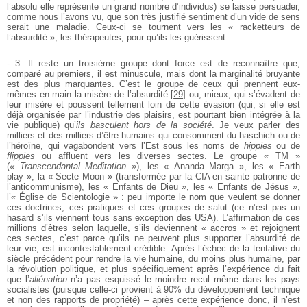
l’absolu elle représente un grand nombre d’individus) se laisse persuader,
comme nous l’avons vu, que son très justifié sentiment d’un vide de sens
serait une maladie. Ceux-ci se tournent vers les « racketteurs de
l’absurdité », les thérapeutes, pour qu’ils les guérissent.
- 3. Il reste un troisième groupe dont force est de reconnaître que,
comparé au premiers, il est minuscule, mais dont la marginalité bruyante
est des plus marquantes. C’est le groupe de ceux qui prennent eux-
mêmes en main la misère de l’absurdité
[
29
]
ou, mieux, qui s’évadent de
leur misère et poussent tellement loin de cette évasion (qui, si elle est
déjà organisée par l’industrie des plaisirs, est pourtant bien intégrée à la
vie publique) qu’
ils basculent hors de la société
. Je veux parler des
milliers et des milliers d’être humains qui consomment du haschich ou de
l’héroïne, qui vagabondent vers l’Est sous les noms de
hippies
ou de
flippies
ou affluent vers les diverses sectes. Le groupe « TM »
(
« Transcendantal Meditation »
), les « Ananda Marga », les « Earth
play », la « Secte Moon » (transformée par la CIA en sainte patronne de
l’anticommunisme), les « Enfants de Dieu », les « Enfants de Jésus »,
l’« Église de Scientologie » : peu importe le nom que veulent se donner
ces doctrines, ces pratiques et ces groupes de salut (ce n’est pas un
hasard s’ils viennent tous sans exception des USA). L’affirmation de ces
millions d’êtres selon laquelle, s’ils deviennent « accros » et rejoignent
ces sectes, c’est parce qu’ils ne peuvent plus supporter l’absurdité de
leur vie, est incontestablement crédible. Après l’échec de la tentative du
siècle précédent pour rendre la vie humaine, du moins plus humaine, par
la révolution politique, et plus spécifiquement après l’expérience du fait
que l’
aliénation
n’a pas esquissé le moindre recul même dans les pays
socialistes (puisque celle-ci provient à 90% du développement technique
et non des rapports de propriété) – après cette expérience donc, il n’est