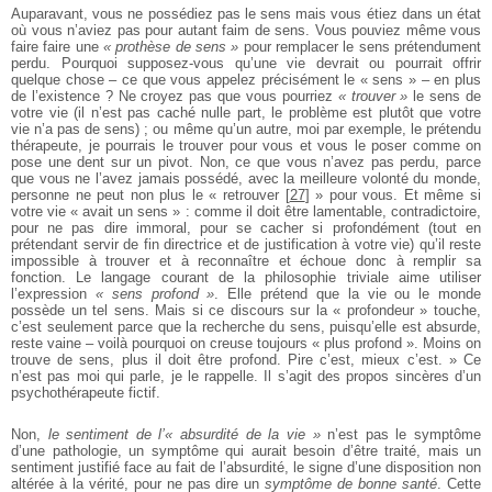
Auparavant, vous ne possédiez pas le sens mais vous étiez dans un état
où vous n’aviez pas pour autant faim de sens. Vous pouviez même vous
faire faire une
« prothèse de sens »
pour remplacer le sens prétendument
perdu. Pourquoi supposez-vous qu’une vie devrait ou pourrait offrir
quelque chose – ce que vous appelez précisément le « sens » – en plus
de l’existence ? Ne croyez pas que vous pourriez
« trouver »
le sens de
votre vie (il n’est pas caché nulle part, le problème est plutôt que votre
vie n’a pas de sens) ; ou même qu’un autre, moi par exemple, le prétendu
thérapeute, je pourrais le trouver pour vous et vous le poser comme on
pose une dent sur un pivot. Non, ce que vous n’avez pas perdu, parce
que vous ne l’avez jamais possédé, avec la meilleure volonté du monde,
personne ne peut non plus le « retrouver
[
27
]
» pour vous. Et même si
votre vie « avait un sens » : comme il doit être lamentable, contradictoire,
pour ne pas dire immoral, pour se cacher si profondément (tout en
prétendant servir de fin directrice et de justification à votre vie) qu’il reste
impossible à trouver et à reconnaître et échoue donc à remplir sa
fonction. Le langage courant de la philosophie triviale aime utiliser
l’expression
« sens profond »
. Elle prétend que la vie ou le monde
possède un tel sens. Mais si ce discours sur la « profondeur » touche,
c’est seulement parce que la recherche du sens, puisqu’elle est absurde,
reste vaine – voilà pourquoi on creuse toujours « plus profond ». Moins on
trouve de sens, plus il doit être profond. Pire c’est, mieux c’est. » Ce
n’est pas moi qui parle, je le rappelle. Il s’agit des propos sincères d’un
psychothérapeute fictif.
Non,
le sentiment de l’« absurdité de la vie »
n’est pas le symptôme
d’une pathologie, un symptôme qui aurait besoin d’être traité, mais un
sentiment justifié face au fait de l’absurdité, le signe d’une disposition non
altérée à la vérité, pour ne pas dire un
symptôme de bonne santé
. Cette