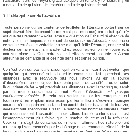
l’absurdité, vers les moyens grâce auxquels on tente d’y remédier. Il y en
a deux : l’aide qui vient de l’extérieur et l’aide qui vient de soi.
3. L’aide qui vient de l’extérieur
Toute personne qui se contente de feuilleter la littérature portant sur ce
sujet devrait être déconcertée (ce n’est pas mon cas) par le fait qu’il n’y
est que très rarement – voire jamais – question de l’absurdité effective de
notre vie, mais toujours seulement du
sentiment de l’absurdité
, comme si
ce sentiment était le véritable malheur et qu’il faille l’écarter ; comme si la
douleur dentaire était la maladie. Chez aucun auteur on ne trouve écrit
noir sur blanc : « Oui, notre vie est effectivement absurde. » Aucun
auteur ne se demande si le désir de sens est sensé ou non.
Ce n’est bien sûr pas sans raison qu’il en va ainsi. Car il est évident que
quelqu’un qui reconnaîtrait l’absurdité comme un fait, prendrait ses
distances avec la
technique
(qui nous l’avons vu est la source
d’absurdité) et, en outre, que toute entreprise – de ce côté-ci ou de celui-
là du rideau de fer – qui prendrait ses distances avec la technique, serait
par là même condamnée à mort. Ainsi,
l’absurdité est presque
entièrement refoulée
. Et cela pas seulement par les entreprises qui
fournissent les emplois mais aussi par les millions d’ouvriers, puisque
ceux-ci, s’ils regardaient en face l’absurdité de leur travail et de leur vie,
devraient tout abandonner. En fait, le nombre des hommes sincères, ceux
qui reconnaissent l’absurdité – nous allons bientôt parler d’eux –, est
incomparablement plus faible que le nombre de ceux qui la refoulent.
Ceux-ci – il s’agit de centaines de millions – affirment très naturellement
(et ceux qui sont menacés par le chômage et les chômeurs effectifs de la
façon la plus emphatique) que
le travail est en tant que tel est pour eux