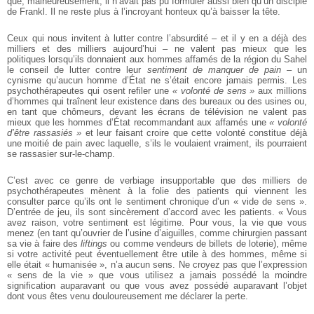
que, malheureusement, il n’avait pas pu formuler aussi bien qu’un disciple
de Frankl. Il ne reste plus à l’incroyant honteux qu’à baisser la tête.
Ceux qui nous invitent à lutter contre l’absurdité – et il y en a déjà des
milliers et des milliers aujourd’hui – ne valent pas mieux que les
politiques lorsqu’ils donnaient aux hommes affamés de la région du Sahel
le conseil de lutter contre leur
sentiment de manquer de pain
– un
cynisme qu’aucun homme d’État ne s’était encore jamais permis. Les
psychothérapeutes qui osent refiler une
« volonté de sens »
aux millions
d’hommes qui traînent leur existence dans des bureaux ou des usines ou,
en tant que chômeurs, devant les écrans de télévision ne valent pas
mieux que les hommes d’État recommandant aux affamés une
« volonté
d’être rassasiés »
et leur faisant croire que cette volonté constitue déjà
une moitié de pain avec laquelle, s’ils le voulaient vraiment, ils pourraient
se rassasier sur-le-champ.
C’est avec ce genre de verbiage insupportable que des milliers de
psychothérapeutes mènent à la folie des patients qui viennent les
consulter parce qu’ils ont le sentiment chronique d’un « vide de sens ».
D’entrée de jeu, ils sont sincèrement d’accord avec les patients. « Vous
avez raison, votre sentiment est légitime. Pour vous, la vie que vous
menez (en tant qu’ouvrier de l’usine d’aiguilles, comme chirurgien passant
sa vie à faire des
liftings
ou comme vendeurs de billets de loterie), même
si votre activité peut éventuellement être utile à des hommes, même si
elle était « humanisée », n’a aucun sens. Ne croyez pas que l’expression
« sens de la vie » que vous utilisez a jamais possédé la moindre
signification auparavant ou que vous avez possédé auparavant l’objet
dont vous êtes venu douloureusement me déclarer la perte.