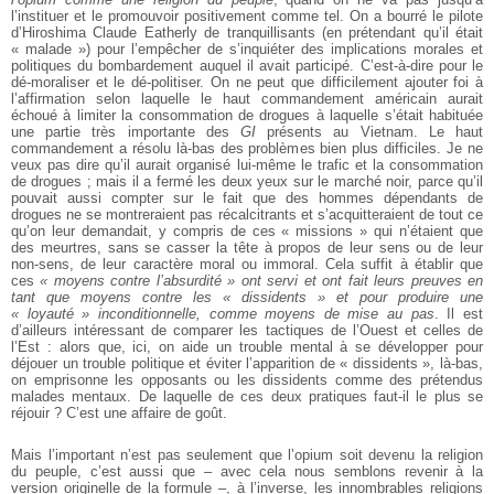
l’instituer et le promouvoir positivement comme tel. On a bourré le pilote
d’Hiroshima Claude Eatherly de tranquillisants (en prétendant qu’il était
« malade ») pour l’empêcher de s’inquiéter des implications morales et
politiques du bombardement auquel il avait participé. C’est-à-dire pour le
dé-moraliser et le dé-politiser. On ne peut que difficilement ajouter foi à
l’affirmation selon laquelle le haut commandement américain aurait
échoué à limiter la consommation de drogues à laquelle s’était habituée
une partie très importante des
GI
présents au Vietnam. Le haut
commandement a résolu là-bas des problèmes bien plus difficiles. Je ne
veux pas dire qu’il aurait organisé lui-même le trafic et la consommation
de drogues ; mais il a fermé les deux yeux sur le marché noir, parce qu’il
pouvait aussi compter sur le fait que des hommes dépendants de
drogues ne se montreraient pas récalcitrants et s’acquitteraient de tout ce
qu’on leur demandait, y compris de ces « missions » qui n’étaient que
des meurtres, sans se casser la tête à propos de leur sens ou de leur
non-sens, de leur caractère moral ou immoral. Cela suffit à établir que
ces
« moyens contre l’absurdité » ont servi et ont fait leurs preuves en
tant que moyens contre les « dissidents » et pour produire une
« loyauté » inconditionnelle, comme moyens de mise au pas
. Il est
d’ailleurs intéressant de comparer les tactiques de l’Ouest et celles de
l’Est : alors que, ici, on aide un trouble mental à se développer pour
déjouer un trouble politique et éviter l’apparition de « dissidents », là-bas,
on emprisonne les opposants ou les dissidents comme des prétendus
malades mentaux. De laquelle de ces deux pratiques faut-il le plus se
réjouir ? C’est une affaire de goût.
Mais l’important n’est pas seulement que l’opium soit devenu la religion
du peuple, c’est aussi que – avec cela nous semblons revenir à la
version originelle de la formule –, à l’inverse, les innombrables religions