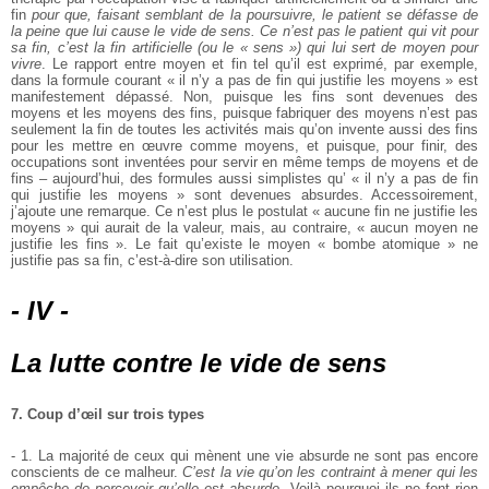
fin
pour que, faisant semblant de la poursuivre, le patient se défasse de
la peine que lui cause le vide de sens. Ce n’est pas le patient qui vit pour
sa fin, c’est la fin artificielle (ou le « sens ») qui lui sert de moyen pour
vivre
. Le rapport entre moyen et fin tel qu’il est exprimé, par exemple,
dans la formule courant « il n’y a pas de fin qui justifie les moyens » est
manifestement dépassé. Non, puisque les fins sont devenues des
moyens et les moyens des fins, puisque fabriquer des moyens n’est pas
seulement la fin de toutes les activités mais qu’on invente aussi des fins
pour les mettre en œuvre comme moyens, et puisque, pour finir, des
occupations sont inventées pour servir en même temps de moyens et de
fins – aujourd’hui, des formules aussi simplistes qu’ « il n’y a pas de fin
qui justifie les moyens » sont devenues absurdes. Accessoirement,
j’ajoute une remarque. Ce n’est plus le postulat « aucune fin ne justifie les
moyens » qui aurait de la valeur, mais, au contraire, « aucun moyen ne
justifie les fins ». Le fait qu’existe le moyen « bombe atomique » ne
justifie pas sa fin, c’est-à-dire son utilisation.
- IV -
La lutte contre le vide de sens
7. Coup d’œil sur trois types
- 1. La majorité de ceux qui mènent une vie absurde ne sont pas encore
conscients de ce malheur.
C’est la vie qu’on les contraint à mener qui les
empêche de percevoir qu’elle est absurde
. Voilà pourquoi ils ne font rien