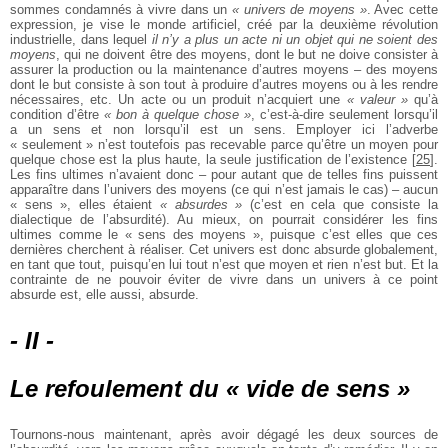
sommes condamnés à vivre dans un
« univers de moyens »
. Avec cette
expression, je vise le monde artificiel, créé par la deuxième révolution
industrielle, dans lequel
il n’y a plus un acte ni un objet qui ne soient des
moyens
, qui ne doivent être des moyens, dont le but ne doive consister à
assurer la production ou la maintenance d’autres moyens – des moyens
dont le but consiste à son tout à produire d’autres moyens ou à les rendre
nécessaires, etc. Un acte ou un produit n’acquiert une
« valeur »
qu’à
condition d’être
« bon à quelque chose »
, c’est-à-dire seulement lorsqu’il
a un sens et non lorsqu’il est un sens. Employer ici l’adverbe
« seulement » n’est toutefois pas recevable parce qu’être un moyen pour
quelque chose est la plus haute, la seule justification de l’existence
[
25
]
.
Les fins ultimes n’avaient donc – pour autant que de telles fins puissent
apparaître dans l’univers des moyens (ce qui n’est jamais le cas) – aucun
« sens », elles étaient
« absurdes »
(c’est en cela que consiste la
dialectique de l’absurdité). Au mieux, on pourrait considérer les fins
ultimes comme le « sens des moyens », puisque c’est elles que ces
dernières cherchent à réaliser. Cet univers est donc absurde globalement,
en tant que tout, puisqu’en lui tout n’est que moyen et rien n’est but. Et la
contrainte de ne pouvoir éviter de vivre dans un univers à ce point
absurde est, elle aussi, absurde.
- II -
Le refoulement du « vide de sens »
Tournons-nous maintenant, après avoir dégagé les deux sources de