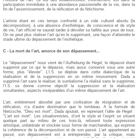
participation immédiate à une abondance passionnelle de la vie, dans la
fin de l’asservissement, de la réification et du fétichisme.
L’artiste étant en ces temps confronté à un vide culturel absolu (la
décomposition), à une absence d’esthétique, de conscience et de style
de vie, l’art officiel ne saurait tarder à dévoiler sa faillite aux yeux de tous.
On ne peut plus réaliser l’art qu’en le supprimant, une façon d’atteindre le
stade ultime du dépassement de l’esthétique.
C - La mort de l’art, amorce de son dépassement...
Le "dépassement" nous vient de l’
Aufhebung
de Hegel, le dépassé étant
supprimé par ce qui le dépasse, mais aussi conservé sous une autre
forme, plus "élevée". L’I.S. se déploie dans cette dialectique de la
réalisation et de la suppression en un même mouvement. Dada a
supprimé l’art sans le réaliser, le surréalisme l’a réalisé sans le supprimer,
l’I.S. se donne comme objectif la suppression et la réalisation
simultanées, aspects inséparables d’un même dépassement de l’art.
L’art, entièrement absorbé par une civilisation de résignation et de
réification, n’a d’autre destination que le tombeau. A la formule de
Nietzsche, "Dieu est mort", Dada ajoutait, en reprenant l’idée de Hegel :
"L’art est mort". Les situationnistes, d’ont le style et l’esprit se situent
quelque part au milieu de ces trois-là, refusent toute expression
artistique, unilatérale et stockée sous forme de marchandise, qui exprime
la cohérence de la décomposition et de son passé. L’art appartenant au
passé, son dépassement est à entreprendre, par la critique, mais