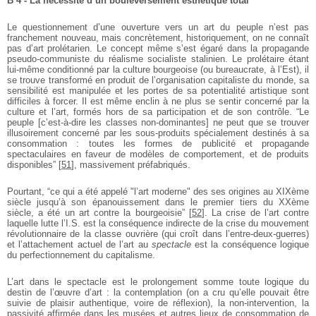
B 4 - La nécessité d’un bouleversement esthétique total
Le questionnement d’une ouverture vers un art du peuple n’est pas
franchement nouveau, mais concrètement, historiquement, on ne connaît
pas d’art prolétarien. Le concept même s’est égaré dans la propagande
pseudo-communiste du réalisme socialiste stalinien. Le prolétaire étant
lui-même conditionné par la culture bourgeoise (ou bureaucrate, à l’Est), il
se trouve transformé en produit de l’organisation capitaliste du monde, sa
sensibilité est manipulée et les portes de sa potentialité artistique sont
difficiles à forcer. Il est même enclin à ne plus se sentir concerné par la
culture et l’art, formés hors de sa participation et de son contrôle. “Le
peuple [c’est-à-dire les classes non-dominantes] ne peut que se trouver
illusoirement concerné par les sous-produits spécialement destinés à sa
consommation : toutes les formes de publicité et propagande
spectaculaires en faveur de modèles de comportement, et de produits
disponibles”
[
51
]
, massivement préfabriqués.
Pourtant, “ce qui a été appelé "l’art moderne" des ses origines au XIXème
siècle jusqu’à son épanouissement dans le premier tiers du XXème
siècle, a été un art contre la bourgeoisie”
[
52
]
. La crise de l’art contre
laquelle lutte l’I.S. est la conséquence indirecte de la crise du mouvement
révolutionnaire de la classe ouvrière (qui croît dans l’entre-deux-guerres)
et l’attachement actuel de l’art au
spectacle
est la conséquence logique
du perfectionnement du capitalisme.
L’art dans le spectacle est le prolongement somme toute logique du
destin de l’œuvre d’art : la contemplation (on a cru qu’elle pouvait être
suivie de plaisir authentique, voire de réflexion), la non-intervention, la
passivité affirmée dans les musées et autres lieux de consommation de