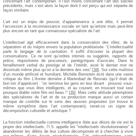
concernant l’art contemporain. Il l’est moins concernant l’art des siècles
précédents, mais c’est alors la façon dont il est perçu qui est séparée de
façon similaire.
L’art est un enjeu de pouvoir, d’appartenance à une élite, il permet
l’accession à la reconnaissance sociale en tant qu’artiste mais peut-être
plus encore en tant que connaisseur-spécialiste de l’art.
L’intellectuel agit efficacement dans la conservation des rôles, de la
séparation et du mépris envers la population prolétarisée. “
L’intellectualité
parle le langage de la castration
. Il suffit d’écouter la plupart des
conversations. Ce ne sont qu’ordres intimés ou suggérés, rapports de
police, réquisitoires de procureurs, panégyriques d’avocats. Dans le
ferraillement verbal du prestige et de l’intérêt, avoir le dernier mot ne
dissimule même plus qu’on a la dernière des vies”
[
34
]
. Sur cette maîtrise
d’un monde artificiel et humiliant, Michèle Bernstein écrit dans une vaste
critique du film
L’Année dernière à Marienbad
de Resnais (qu’il était de
bon ton d’apprécier) : “on terrorise les gens en leur disant : prouvez vous-
mêmes que vous êtes intelligents, et au courant, en trouvant tout seul
pourquoi diable notre film est beau !”
[
35
]
. Mais cette attitude péremptoire
des spécialistes de l’art et de sa production marque aussi un certain
manque de contrôle sur le sens des œuvres proposées (on trouve le
même symptôme dans l’art contemporain), serait-ce un signe de
décomposition culturelle et artistique ?
La fonction intellectuelle comme intelligence ôtée aux désirs de vie est le
propre des intellectuels, l’I.S. appelle les "intellectuels révolutionnaires" à
abandonner les débris de leur culture décomposée et à chercher à vivre
eux-mêmes d’une façon révolutionnaire. Cet anticonformisme sans