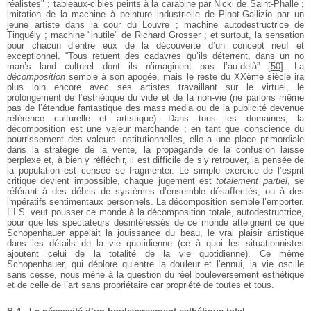
réalistes" ; tableaux-cibles peints à la carabine par Nicki de Saint-Phalle ;
imitation de la machine à peinture industrielle de Pinot-Gallizio par un
jeune artiste dans la cour du Louvre ; machine autodestructrice de
Tinguély ; machine "inutile" de Richard Grosser ; et surtout, la sensation
pour chacun d’entre eux de la découverte d’un concept neuf et
exceptionnel. “Tous retuent des cadavres qu’ils déterrent, dans un no
man’s land culturel dont ils n’imaginent pas l’au-delà”
[
50
]
. La
décomposition
semble à son apogée, mais le reste du XXème siècle ira
plus loin encore avec ses artistes travaillant sur le virtuel, le
prolongement de l’esthétique du vide et de la non-vie (ne parlons même
pas de l’étendue fantastique des mass media ou de la publicité devenue
référence culturelle et artistique). Dans tous les domaines, la
décomposition est une valeur marchande ; en tant que conscience du
pourrissement des valeurs institutionnelles, elle a une place primordiale
dans la stratégie de la vente, la propagande de la confusion laisse
perplexe et, à bien y réfléchir, il est difficile de s’y retrouver, la pensée de
la population est censée se fragmenter. Le simple exercice de l’esprit
critique devient impossible, chaque jugement est
totalement partiel
, se
référant à des débris de systèmes d’ensemble désaffectés, ou à des
impératifs sentimentaux personnels. La décomposition semble l’emporter.
L’I.S. veut pousser ce monde à la décomposition totale, autodestructrice,
pour que les spectateurs désintéressés de ce monde atteignent ce que
Schopenhauer appelait la jouissance du beau, le vrai plaisir artistique
dans les détails de la vie quotidienne (ce à quoi les situationnistes
ajoutent celui de la totalité de la vie quotidienne). Ce même
Schopenhauer, qui déplore qu’entre la douleur et l’ennui, la vie oscille
sans cesse, nous mène à la question du réel bouleversement esthétique
et de celle de l’art sans propriétaire car propriété de toutes et tous.