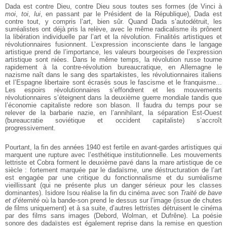
Dada est contre Dieu, contre Dieu sous toutes ses formes (de Vinci à
moi
,
toi
,
lui
, en passant par le Président de la République), Dada est
contre tout, y compris l’art, bien sûr. Quand Dada s’autodétruit, les
surréalistes ont déjà pris la relève, avec le même radicalisme ils prônent
la libération individuelle par l’art et la révolution. Finalités artistiques et
révolutionnaires fusionnent. L’expression inconsciente dans le langage
artistique prend de l’importance, les valeurs bourgeoises de l’expression
artistique sont niées. Dans le même temps, la révolution russe tourne
rapidement à la contre-révolution bureaucratique, en Allemagne le
nazisme naît dans le sang des spartakistes, les révolutionnaires italiens
et l’Espagne libertaire sont écrasés sous le fascisme et le franquisme...
Les espoirs révolutionnaires s’effondrent et les mouvements
révolutionnaires s’éteignent dans la deuxième guerre mondiale tandis que
l’économie capitaliste redore son blason. Il faudra du temps pour se
relever de la barbarie nazie, en l’annihilant, la séparation Est-Ouest
(bureaucratie soviétique et occident capitaliste) s’accroît
progressivement.
Pourtant, la fin des années 1940 est fertile en avant-gardes artistiques qui
marquent une rupture avec l’esthétique institutionnelle. Les mouvements
lettriste et Cobra forment le deuxième pavé dans la mare artistique de ce
siècle : fortement marquée par le dadaïsme, une déstructuration de l’art
est engagée par une critique du fonctionnalisme et du surréalisme
vieillissant (qui ne présente plus un danger sérieux pour les classes
dominantes). Isidore Isou réalise la fin du cinéma avec son
Traité de bave
et d’éternité
où la bande-son prend le dessus sur l’image (issue de chutes
de films uniquement) et à sa suite, d’autres lettristes détruisent le cinéma
par des films sans images (Debord, Wolman, et Dufrêne). La poésie
sonore des dadaïstes est également reprise dans la remise en question