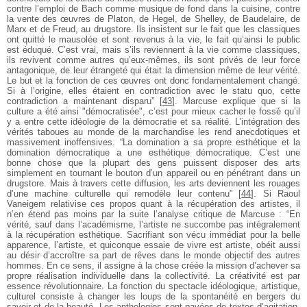
contre l’emploi de Bach comme musique de fond dans la cuisine, contre
la vente des œuvres de Platon, de Hegel, de Shelley, de Baudelaire, de
Marx et de Freud, au drugstore. Ils insistent sur le fait que les classiques
ont quitté le mausolée et sont revenus à la vie, le fait qu’ainsi le public
est éduqué. C’est vrai, mais s’ils reviennent à la vie comme classiques,
ils revivent comme autres qu’eux-mêmes, ils sont privés de leur force
antagonique, de leur étrangeté qui était la dimension même de leur vérité.
Le but et la fonction de ces œuvres ont donc fondamentalement changé.
Si à l’origine, elles étaient en contradiction avec le statu quo, cette
contradiction a maintenant disparu”
[
43
]
. Marcuse explique que si la
culture a été ainsi "démocratisée", c’est pour mieux cacher le fossé qu’il
y a entre cette idéologie de la démocratie et sa réalité. L’intégration des
vérités taboues au monde de la marchandise les rend anecdotiques et
massivement inoffensives. “La domination a sa propre esthétique et la
domination démocratique a une esthétique démocratique. C’est une
bonne chose que la plupart des gens puissent disposer des arts
simplement en tournant le bouton d’un appareil ou en pénétrant dans un
drugstore. Mais à travers cette diffusion, les arts deviennent les rouages
d’une machine culturelle qui remodèle leur contenu”
[
44
]
. Si Raoul
Vaneigem relativise ces propos quant à la récupération des artistes, il
n’en étend pas moins par la suite l’analyse critique de Marcuse : “En
vérité, sauf dans l’académisme, l’artiste ne succombe pas intégralement
à la récupération esthétique. Sacrifiant son vécu immédiat pour la belle
apparence, l’artiste, et quiconque essaie de vivre est artiste, obéit aussi
au désir d’accroître sa part de rêves dans le monde objectif des autres
hommes. En ce sens, il assigne à la chose créée la mission d’achever sa
propre réalisation individuelle dans la collectivité. La créativité est par
essence révolutionnaire. La fonction du spectacle idéologique, artistique,
culturel consiste à changer les loups de la spontanéité en bergers du
savoir et de la beauté. Les anthologies sont pavées de textes d’agitation,