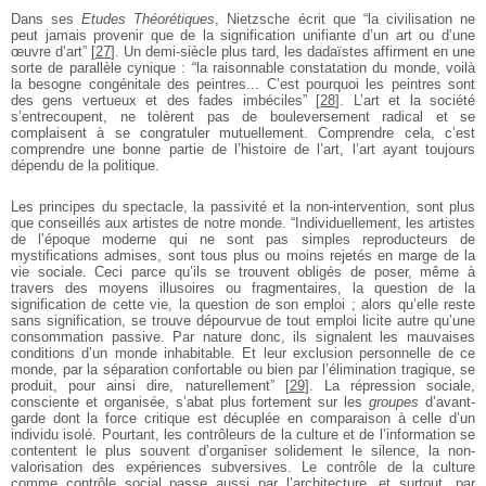
Dans ses
Etudes Théorétiques
, Nietzsche écrit que “la civilisation ne
peut jamais provenir que de la signification unifiante d’un art ou d’une
œuvre d’art”
[
27
]
. Un demi-siècle plus tard, les dadaïstes affirment en une
sorte de parallèle cynique : “la raisonnable constatation du monde, voilà
la besogne congénitale des peintres... C’est pourquoi les peintres sont
des gens vertueux et des fades imbéciles”
[
28
]
. L’art et la société
s’entrecoupent, ne tolèrent pas de bouleversement radical et se
complaisent à se congratuler mutuellement. Comprendre cela, c’est
comprendre une bonne partie de l’histoire de l’art, l’art ayant toujours
dépendu de la politique.
Les principes du spectacle, la passivité et la non-intervention, sont plus
que conseillés aux artistes de notre monde. “Individuellement, les artistes
de l’époque moderne qui ne sont pas simples reproducteurs de
mystifications admises, sont tous plus ou moins rejetés en marge de la
vie sociale. Ceci parce qu’ils se trouvent obligés de poser, même à
travers des moyens illusoires ou fragmentaires, la question de la
signification de cette vie, la question de son emploi ; alors qu’elle reste
sans signification, se trouve dépourvue de tout emploi licite autre qu’une
consommation passive. Par nature donc, ils signalent les mauvaises
conditions d’un monde inhabitable. Et leur exclusion personnelle de ce
monde, par la séparation confortable ou bien par l’élimination tragique, se
produit, pour ainsi dire, naturellement”
[
29
]
. La répression sociale,
consciente et organisée, s’abat plus fortement sur les
groupes
d’avant-
garde dont la force critique est décuplée en comparaison à celle d’un
individu isolé. Pourtant, les contrôleurs de la culture et de l’information se
contentent le plus souvent d’organiser solidement le silence, la non-
valorisation des expériences subversives. Le contrôle de la culture
comme contrôle social passe aussi par l’architecture, et surtout, par