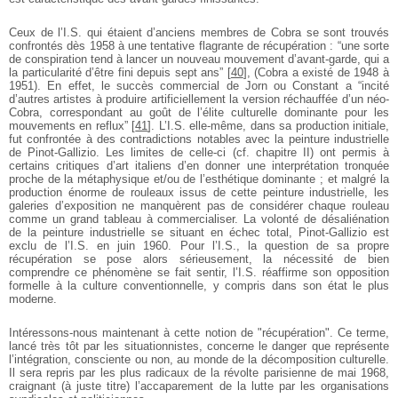
Ceux de l’I.S. qui étaient d’anciens membres de Cobra se sont trouvés
confrontés dès 1958 à une tentative flagrante de récupération : “une sorte
de conspiration tend à lancer un nouveau mouvement d’avant-garde, qui a
la particularité d’être fini depuis sept ans”
[
40
]
, (Cobra a existé de 1948 à
1951). En effet, le succès commercial de Jorn ou Constant a “incité
d’autres artistes à produire artificiellement la version réchauffée d’un néo-
Cobra, correspondant au goût de l’élite culturelle dominante pour les
mouvements en reflux”
[
41
]
. L’I.S. elle-même, dans sa production initiale,
fut confrontée à des contradictions notables avec la peinture industrielle
de Pinot-Gallizio. Les limites de celle-ci (cf. chapitre II) ont permis à
certains critiques d’art italiens d’en donner une interprétation tronquée
proche de la métaphysique et/ou de l’esthétique dominante ; et malgré la
production énorme de rouleaux issus de cette peinture industrielle, les
galeries d’exposition ne manquèrent pas de considérer chaque rouleau
comme un grand tableau à commercialiser. La volonté de désaliénation
de la peinture industrielle se situant en échec total, Pinot-Gallizio est
exclu de l’I.S. en juin 1960. Pour l’I.S., la question de sa propre
récupération se pose alors sérieusement, la nécessité de bien
comprendre ce phénomène se fait sentir, l’I.S. réaffirme son opposition
formelle à la culture conventionnelle, y compris dans son état le plus
moderne.
Intéressons-nous maintenant à cette notion de "récupération". Ce terme,
lancé très tôt par les situationnistes, concerne le danger que représente
l’intégration, consciente ou non, au monde de la décomposition culturelle.
Il sera repris par les plus radicaux de la révolte parisienne de mai 1968,
craignant (à juste titre) l’accaparement de la lutte par les organisations