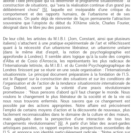
aborde l’idée principale qui va déterminer le programme situationniste :
la
construction de situations
, qui “sera la réalisation continue d’un grand jeu
délibérément choisi”
[
5
]
, laquelle est inséparable d’une critique du
comportement et des rapports humains, de l’urbanisme et de ses
ambiances. On parle déjà de réinventer de façon permanente l’attraction
souveraine que l’utopiste du début du XIXème siècle, Charles Fourier,
désignait dans le libre jeu des passions.
De leur côté, les artistes du M.I.B.I. (Jorn, Constant, ainsi que plusieurs
italiens) s’attachent à une
pratique expérimentale de l’art
et réfléchissent
quant à la nécessité d’un urbanisme libérateur, un
urbanisme unitaire
(dans le même état d’esprit, la notion de psychogéographie est
approfondie à Londres). Il semble alors logique qu’à la suite des congrès
d’Alba et de Cosio d’Arroscia, les représentants les plus radicaux de
l’Internationale lettriste, du M.I.B.I. et du Comité Psychogéographique de
Londres finissent par se réunir en une seule organisation : l’Internationale
situationniste. Le principal document préparatoire à la fondation de l’I.S.
est le
Rapport sur la construction des situations et sur les conditions de
l’organisation et de l’action de la tendance situationniste internationale
de
Guy Debord, ouvert par la volonté d’une praxis révolutionnaire
prometteuse : “Nous pensons d’abord qu’il faut changer le monde. Nous
voulons le changement le plus libérateur de la société et de la vie où
nous nous trouvons enfermés. Nous savons que ce changement est
possible par des actions appropriées. Notre affaire est précisément
l’emploi de certains moyens d’action et la découverte de nouveaux, plus
facilement reconnaissables dans le domaine de la culture et des mœurs,
mais appliqués dans la perspective d’une interaction de tous les
changements révolutionnaires”
[
6
]
. A partir d’un bilan des avant-gardes
artistiques passées, ce rapport exprime les perspectives essentielles de
l’I.S. et annonce son identité particulièrement radicale : “Notre action sur