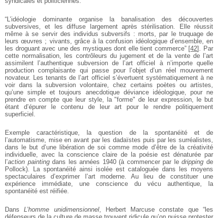
syndicales et politiciennes.
“L’idéologie dominante organise la banalisation des découvertes
subversives, et les diffuse largement après stérilisation. Elle réussit
même à se servir des individus subversifs : morts, par le truquage de
leurs œuvres ; vivants, grâce à la confusion idéologique d’ensemble, en
les droguant avec une des mystiques dont elle tient commerce”
[
42
]
. Par
cette normalisation, les contrôleurs du jugement et de la vente de l’art
assimilent l’authentique subversion de l’art officiel à n’importe quelle
production complaisante qui passe pour l’objet d’un réel mouvement
novateur. Les tenants de l’art officiel s’évertuent systématiquement à ne
voir dans la subversion volontaire, chez certains poètes ou artistes,
qu’une simple et toujours anecdotique déviance idéologique, pour ne
prendre en compte que leur style, la "forme" de leur expression, le but
étant d’épurer le contenu de leur art pour le rendre politiquement
superficiel.
Exemple caractéristique, la question de la spontanéité et de
l’automatisme, mise en avant par les dadaïstes puis par les surréalistes,
dans le but d’une libération de soi comme mode d’être de la créativité
individuelle, avec la conscience claire de la poésie est dénaturée par
l’
action painting
dans les années 1940 (à commencer par le
dripping
de
Pollock). La spontanéité ainsi isolée est cataloguée dans les moyens
spectaculaires d’exprimer l’art moderne. Au lieu de constituer une
expérience immédiate, une conscience du vécu authentique, la
spontanéité est réifiée.
Dans
L’homme unidimensionnel
, Herbert Marcuse constate que “les
défenseurs de la culture de masse trouvent ridicule qu’on puisse protester