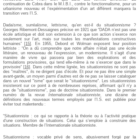
continuation de Cobra dans le M.I.B.I., contre le fonctionnalisme, pour un
urbanisme nouveau et l’expérimentation d’un art différent marquera la
transition vers l’I.S.
Dada
ïsme
, surréal
isme
, lettr
isme
, qu’en est-il du situationn
isme
?
Georges Ribemont-Dessaignes précise en 1921 que “DADA n’est pas une
école artistique et doit son extension à ce que son action s’exerce non
seulement sur l’art, mais sur toutes les manifestations constructives
humaines”
[
15
]
. En 1955, Debord et Wolman exposent leur position
lettriste : “On a dû comprendre que notre affaire n’était pas une école
littéraire, un renouveau de l’expression, un modernisme. Il s’agit d’une
manière de vivre qui passera par bien des explorations et des
formulations provisoires, qui tend elle-même à ne s’exercer que dans le
provisoire”
[
16
]
. Dans cette même lignée, les situationnistes ne sont pas
des "maîtres", ils ne dirigent pas d’école. Et pour ne pas être une simple
avant-garde, un moyen parmi d’autres est de ne pas se laisser cataloguer
dans un nouvel "isme" que serait le "situationnisme". Les situationnistes
insisteront sur ce point à de nombreuses reprises, affirmant qu’il n’y a
pas de "situationnisme", pas de doctrine situationniste. Dans le premier
numéro de la revue
Internationale situationniste
, une dizaine de
définitions des nouveaux termes employés par l’I.S. est publiée pour
éviter tout malentendu :
“Situationniste : ce qui se rapporte à la théorie ou à l’activité pratique
d’une construction de situations. Celui qui s’emploie à construire des
situations. Membre de l’Internationale situationniste.
Situationnisme : vocable privé de sens, abusivement forgé par la