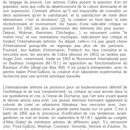
du langage du pouvoir. Les artistes Cobra posent la question d’un art
populaire, ainsi que celle du dépérissement de la culture dominante et de
son expression. Constant affirme qu’“il est impossible de connaître un
désir autrement qu’en le satisfaisant, et
la satisfaction de notre désir
élémentaire, c’est la révolution
”
[
2
]
, la création se fond dans la lutte
révolutionnaire et inversement, les bases d’une radicalité critique se
posent. En 1952, les plus extrémistes des lettristes (les plus jeunes :
Debord, Wolman, Bernstein, Chtcheglov,...) se retournent contre "le
maître Isou" et ses orientations mystiques, radicalisent leur critique et
fondent l’Internationale lettriste. Au départ, celle-ci n’a pas grand chose
d’international puisqu’elle ne regroupe pas plus de dix parisiens...
Pourtant, leur bulletin d’information,
Potlatch
, les fera connaître et la
rencontre avec les anciens de Cobra (dissout en 1951) ne tardera pas.
Asger Jorn, notamment, fonde en 1953 le Mouvement International pour
un Bauhaus Imaginiste (M.I.B.I.) en opposition au fonctionnalisme du
Bauhaus d’Ulm (dirigé par Max Bill). Il ira jusqu’à entreprendre, avec le
peintre italien Pinot-Gallizio, la création d’un laboratoire expérimental de
recherche pour une activité artistique nouvelle.
L’Internationale lettriste se prononce pour un bouleversement définitif de
l’esthétique et de tout comportement, sa critique se veut ancrée dans la
vie quotidienne et crie, à l’instar de Duchamp, que l’art sera vivant quand
le dernier artiste sera mort. Les jeunes lettristes formulent également la
volonté de créer un urbanisme libérateur, leur rencontre avec Jorn,
Constant et les autres sera en grande partie basée sur ce point. C’est à
partir de 1956 que le processus d’unification de ces tendances avant-
gardistes se met en branle, en septembre le M.I.B.I. appelle au congrès
d’Alba (Italie) de nombreux artistes de différents pays. S’y retrouvent
Jorn, Pinot-Gallizio, Wolman, Constant, Simondo, Verrone et d’autres. Ils