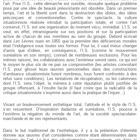
l’art. Pour l’I.S., cette démarche est nuisible, résoudre quelque problème
posé par une idée de beauté
préexistante
est obsolète. Dans un premier
temps, l’art et la liberté sont dans la destruction des idoles, des idées
préconçues et conventionnelles. Contre le spectacle, la culture
situationniste réalisée introduit la participation totale, et contre l’art
conservé, l’I.S. est une organisation du moment vécu, immédiat. L’I.S. se
veut, en effet, intransigeante sur ses positions et sur la participation
active de chacun de ses membres au sein du groupe. Debord écrivait
dans
Les Lèvres nues
en 1955 que la première des déficiences morales
était l’indulgence sous toutes ses formes. Pour lui, il vaut mieux changer
d’amis que d’idées, en conséquence, l’I.S. (comme le mouvement
surréaliste en son temps), connaît de nombreuses exclusions. Pour les
mêmes raisons, les collaborations avec l’extérieur seront rares, ce qui est
le moyen le plus sûr de ne pas se compromettre (les artistes convoitant
l’I.S. pour glisser leurs œuvres personnelles dans des constructions
d’ambiance situationniste furent nombreux, tous furent confrontés à des
refus sans conditions). Les tentatives de récupération, ou les calomnies
dont l’I.S. sera l’objet, la mènera à cette réputation plutôt justifiée de
groupe offensant, à l’insulte facile (il faut croire que la radicalité de la
critique situationniste s’exprime aussi dans la pratique de l’injure...).
Visant un bouleversement esthétique total, l’attitude et le style de l’I.S.
s’en ressentent. D’inspiration dadaïste et surréaliste, l’I.S. pousse à
l’extrême la négation du monde de l’art, de la société spectaculaire-
marchande et de ses représentants.
Dans le but traditionnel de l’esthétique, il y a la prétention d’éternité
donnée aux œuvres d’art considérées comme étant déterminantes dans
l’histoire de l’art. Le but des situationnistes, inversement, est dans la