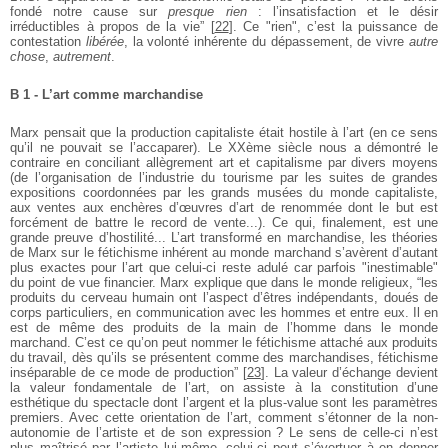
fondé notre cause sur
presque rien
: l’insatisfaction et le désir
irréductibles à propos de la vie”
[
22
]
. Ce "rien", c’est la puissance de
contestation
libérée
, la volonté inhérente du dépassement, de vivre
autre
chose
,
autrement
.
B 1 - L’art comme marchandise
Marx pensait que la production capitaliste était hostile à l’art (en ce sens
qu’il ne pouvait se l’accaparer). Le XXème siècle nous a démontré le
contraire en conciliant allègrement art et capitalisme par divers moyens
(de l’organisation de l’industrie du tourisme par les suites de grandes
expositions coordonnées par les grands musées du monde capitaliste,
aux ventes aux enchères d’œuvres d’art de renommée dont le but est
forcément de battre le record de vente...). Ce qui, finalement, est une
grande preuve d’hostilité... L’art transformé en marchandise, les théories
de Marx sur le fétichisme inhérent au monde marchand s’avèrent d’autant
plus exactes pour l’art que celui-ci reste adulé car parfois "inestimable"
du point de vue financier. Marx explique que dans le monde religieux, “les
produits du cerveau humain ont l’aspect d’êtres indépendants, doués de
corps particuliers, en communication avec les hommes et entre eux. Il en
est de même des produits de la main de l’homme dans le monde
marchand. C’est ce qu’on peut nommer le fétichisme attaché aux produits
du travail, dès qu’ils se présentent comme des marchandises, fétichisme
inséparable de ce mode de production”
[
23
]
. La valeur d’échange devient
la valeur fondamentale de l’art, on assiste à la constitution d’une
esthétique du spectacle dont l’argent et la plus-value sont les paramètres
premiers. Avec cette orientation de l’art, comment s’étonner de la non-
autonomie de l’artiste et de son expression ? Le sens de celle-ci n’est
plus maîtrisé par l’artiste lui-même, celui-ci peut s’évertuer à en donner