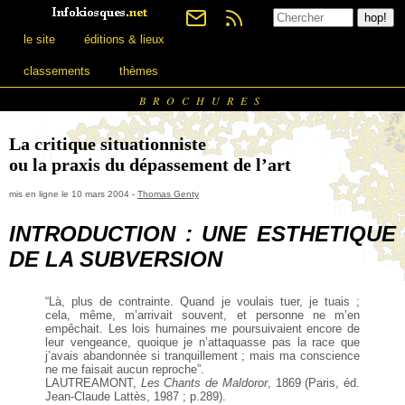
le site
éditions & lieux
classements
thèmes
BROCHURES
La critique situationniste
ou la praxis du dépassement de l’art
mis en ligne le 10 mars 2004 -
Thomas Genty
INTRODUCTION : UNE ESTHETIQUE
DE LA SUBVERSION
“Là, plus de contrainte. Quand je voulais tuer, je tuais ;
cela, même, m’arrivait souvent, et personne ne m’en
empêchait. Les lois humaines me poursuivaient encore de
leur vengeance, quoique je n’attaquasse pas la race que
j’avais abandonnée si tranquillement ; mais ma conscience
ne me faisait aucun reproche”.
LAUTREAMONT,
Les Chants de Maldoror
, 1869 (Paris, éd.
Jean-Claude Lattès, 1987 ; p.289).