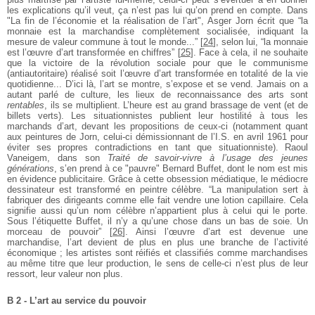
les explications qu’il veut, ça n’est pas lui qu’on prend en compte. Dans
"La fin de l’économie et la réalisation de l’art", Asger Jorn écrit que “la
monnaie est la marchandise complètement socialisée, indiquant la
mesure de valeur commune à tout le monde...”
[
24
]
, selon lui, “la monnaie
est l’œuvre d’art transformée en chiffres”
[
25
]
. Face à cela, il ne souhaite
que la victoire de la révolution sociale pour que le communisme
(antiautoritaire) réalisé soit l’œuvre d’art transformée en totalité de la vie
quotidienne... D’ici là, l’art se montre, s’expose et se vend. Jamais on a
autant parlé de culture, les lieux de reconnaissance des arts sont
rentables
, ils se multiplient. L’heure est au grand brassage de vent (et de
billets verts). Les situationnistes publient leur hostilité à tous les
marchands d’art, devant les propositions de ceux-ci (notamment quant
aux peintures de Jorn, celui-ci démissionnant de l’I.S. en avril 1961 pour
éviter ses propres contradictions en tant que situationniste). Raoul
Vaneigem, dans son
Traité de savoir-vivre à l’usage des jeunes
générations
, s’en prend à ce "pauvre" Bernard Buffet, dont le nom est mis
en évidence publicitaire. Grâce à cette obsession médiatique, le médiocre
dessinateur est transformé en peintre célèbre. “La manipulation sert à
fabriquer des dirigeants comme elle fait vendre une lotion capillaire. Cela
signifie aussi qu’un nom célèbre n’appartient plus à celui qui le porte.
Sous l’étiquette Buffet, il n’y a qu’une chose dans un bas de soie. Un
morceau de pouvoir”
[
26
]
. Ainsi l’œuvre d’art est devenue une
marchandise, l’art devient de plus en plus une branche de l’activité
économique ; les artistes sont réifiés et classifiés comme marchandises
au même titre que leur production, le sens de celle-ci n’est plus de leur
ressort, leur valeur non plus.
B 2 - L’art au service du pouvoir