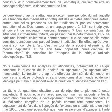
pour l’I.S. d’un bouleversement total de l’esthétique, qui semble être un
passage obligé vers le dépassement de l’art.
Le deuxième chapitre s’attachera à cette même période, durant laquelle
les situationnistes théorisent et pratiquent des activités artistiques
autres
,
autres que celles proposées par les traditions et par les nouveautés
institutionnelles. Des termes et un langage propre à l’I.S. sont déployés
et ouvrent de nouveaux horizons, lesquels ? Des
constructions de
situations à l’urbanisme unitaire
, en passant par le
détournement
, l’I.S. se
bâtit une identité collective à contre-courant, elle se pousse elle-même
vers des conséquences particulièrement radicales. En effet, après avoir
donné son compte à l’art, c’est au tour de la société elle-même, du
monde capitaliste et de son faux opposant bureaucratique dit
"communiste" de connaître les attaques de la critique radicale
développée par l’I.S.
Nous examinerons les analyses situationnistes, notamment en ce qui
concerne la question de la société du spectacle (ou spectaculaire-
marchande). Le troisième chapitre s’efforcera bien sûr de démontrer en
quoi cette analyse profonde et sans compromis d’un monde et de son
idéologie peut avoir un rapport avec la question du dépassement de l’art.
La tâche du quatrième chapitre sera de répondre amplement à cette
inquiétude. Il nous éclairera avec précision sur les rapports entre la
destruction d’un monde, le développement d’une praxis révolutionnaire et
la réalisation complète de la poésie comme fête permanente. Le
dépassement de l’art dans l’apogée de l’expression situationniste en plein
mai 1968, c’est une possibilité que nous essayerons d’appuyer à l’aide