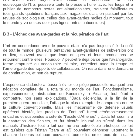
équivoque de l’I.S. poussera toute la presse à hurler avec les loups et à
publier de nombreux textes anti-situationnistes, souvent falsificateurs
(des grands quotidiens français aux magazines d’art, en passant par les
revues de sociologie ou celles des avant-gardes molles du moment, tout
le monde y va de ses quelques lignes anti-situationnistes).
B 3 - L’échec des avant-gardes et la récupération de l’art
L’art en concordance avec le pouvoir établi n’a pas toujours été du goût
de tout le monde, plusieurs tentatives avant-gardistes de subversion ont
eu lieu, souvent avant que leurs critiques et leurs productions se
retournent contre elles. Pourquoi ? peut-être déjà parce que l’avant-garde,
terme emprunté au vocabulaire militaire, entretient avec la troupe et
l’arrière-garde des rapports de collaboration. On reste dans une démarche
de continuation, et non de rupture.
L’expérience dadaïste a réussi à éviter ce piège puisqu’elle marquait une
négation complète de la totalité du monde de l’art. Fonctionnalisme,
expressionnisme, abstraction de Kandinsky à Picasso, tout était à
combattre, non sans explications. “Dada déclencha, à la fin de la
première guerre mondiale, l’attaque la plus exempte de compromis contre
la culture conventionnelle. Mais les mécanisme de défense usuels
opérèrent bientôt, les produits de "l’anti-art" furent cérémonieusement
encadrés et suspendus à côté de "l’école d’Athènes" ; Dada fut soumis à
la castration des fichiers, et fut bientôt inhumé en sûreté dans les
manuels d’histoire, tout à fait comme une autre école artistique. Le fait
est qu’alors que Tristan Tzara
et alii
pouvaient dénoncer justement le
chancre du corps politique, pouvaient tourner les projecteurs de la satire