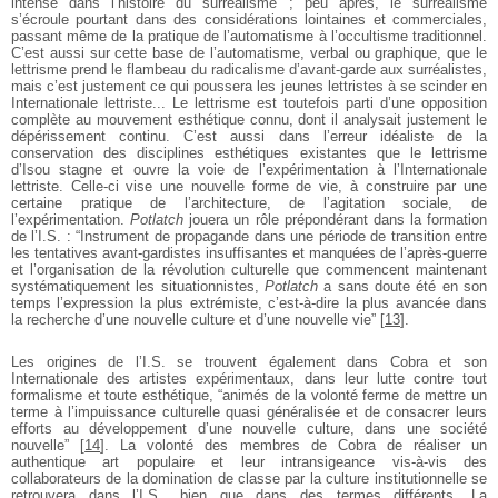
intense dans l’histoire du surréalisme ; peu après, le surréalisme
s’écroule pourtant dans des considérations lointaines et commerciales,
passant même de la pratique de l’automatisme à l’occultisme traditionnel.
C’est aussi sur cette base de l’automatisme, verbal ou graphique, que le
lettrisme prend le flambeau du radicalisme d’avant-garde aux surréalistes,
mais c’est justement ce qui poussera les jeunes lettristes à se scinder en
Internationale lettriste... Le lettrisme est toutefois parti d’une opposition
complète au mouvement esthétique connu, dont il analysait justement le
dépérissement continu. C’est aussi dans l’erreur idéaliste de la
conservation des disciplines esthétiques existantes que le lettrisme
d’Isou stagne et ouvre la voie de l’expérimentation à l’Internationale
lettriste. Celle-ci vise une nouvelle forme de vie, à construire par une
certaine pratique de l’architecture, de l’agitation sociale, de
l’expérimentation.
Potlatch
jouera un rôle prépondérant dans la formation
de l’I.S. : “Instrument de propagande dans une période de transition entre
les tentatives avant-gardistes insuffisantes et manquées de l’après-guerre
et l’organisation de la révolution culturelle que commencent maintenant
systématiquement les situationnistes,
Potlatch
a sans doute été en son
temps l’expression la plus extrémiste, c’est-à-dire la plus avancée dans
la recherche d’une nouvelle culture et d’une nouvelle vie”
[
13
]
.
Les origines de l’I.S. se trouvent également dans Cobra et son
Internationale des artistes expérimentaux, dans leur lutte contre tout
formalisme et toute esthétique, “animés de la volonté ferme de mettre un
terme à l’impuissance culturelle quasi généralisée et de consacrer leurs
efforts au développement d’une nouvelle culture, dans une société
nouvelle”
[
14
]
. La volonté des membres de Cobra de réaliser un
authentique art populaire et leur intransigeance vis-à-vis des
collaborateurs de la domination de classe par la culture institutionnelle se
retrouvera dans l’I.S., bien que dans des termes différents. La