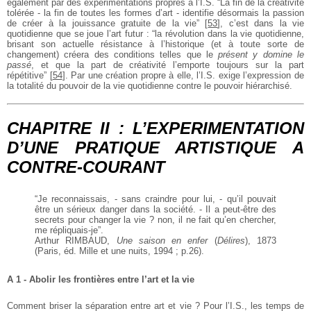
également par des expérimentations propres à l’I.S. “La fin de la créativité
tolérée - la fin de toutes les formes d’art - identifie désormais la passion
de créer à la jouissance gratuite de la vie”
[
53
]
, c’est dans la vie
quotidienne que se joue l’art futur : “la révolution dans la vie quotidienne,
brisant son actuelle résistance à l’historique (et à toute sorte de
changement) créera des conditions telles que le
présent y domine le
passé
, et que la part de créativité l’emporte toujours sur la part
répétitive”
[
54
]
. Par une création propre à elle, l’I.S. exige l’expression de
la totalité du pouvoir de la vie quotidienne contre le pouvoir hiérarchisé.
CHAPITRE II : L’EXPERIMENTATION
D’UNE PRATIQUE ARTISTIQUE A
CONTRE-COURANT
“Je reconnaissais, - sans craindre pour lui, - qu’il pouvait
être un sérieux danger dans la société. - Il a peut-être des
secrets pour changer la vie ? non, il ne fait qu’en chercher,
me répliquais-je”.
Arthur RIMBAUD,
Une saison en enfer
(
Délires
), 1873
(Paris, éd. Mille et une nuits, 1994 ; p.26).
A 1 - Abolir les frontières entre l’art et la vie
Comment briser la séparation entre art et vie ? Pour l’I.S., les temps de