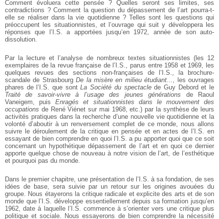
Comment évoluera cette pensée ? Quelles seront ses limites, ses
contradictions ? Comment la question du dépassement de l’art pourra-t-
elle se réaliser dans la vie quotidienne ? Telles sont les questions qui
préoccupent les situationnistes, et l’ouvrage qui suit y développera les
réponses que l’I.S. a apportées jusqu’en 1972, année de son auto-
dissolution.
Par la lecture et l’analyse de nombreux textes situationnistes (les 12
exemplaires de la revue française de l’I.S., parus entre 1958 et 1969, les
quelques revues des sections non-françaises de l’I.S., la brochure-
scandale de Strasbourg
De la misère en milieu étudiant...
, les ouvrages
phares de l’I.S. que sont
La Société du spectacle
de Guy Debord et le
Traité de savoir-vivre à l’usage des jeunes générations
de Raoul
Vaneigem, puis
Enragés et situationnistes dans le mouvement des
occupations
de René Viénet sur mai 1968, etc.) par la synthèse de leurs
activités pratiques dans la recherche d’une nouvelle vie quotidienne et la
volonté d’aboutir à un renversement complet de ce monde, nous allons
suivre le déroulement de la critique en pensée et en actes de l’I.S. en
essayant de bien comprendre en quoi l’I.S. a pu apporter quoi que ce soit
concernant un hypothétique dépassement de l’art et en quoi ce dernier
apporte quelque chose de nouveau à notre vision de l’art, de l’esthétique
et pourquoi pas du monde.
Dans le premier chapitre, une présentation de l’I.S. à sa fondation, de ses
idées de base, sera suivie par un retour sur les origines avouées du
groupe. Nous étayerons la critique radicale et explicite des arts et de son
monde que l’I.S. développe essentiellement depuis sa formation jusqu’en
1962, date à laquelle l’I.S. commence à s’orienter vers une critique plus
politique et sociale. Nous essayerons de bien comprendre la nécessité