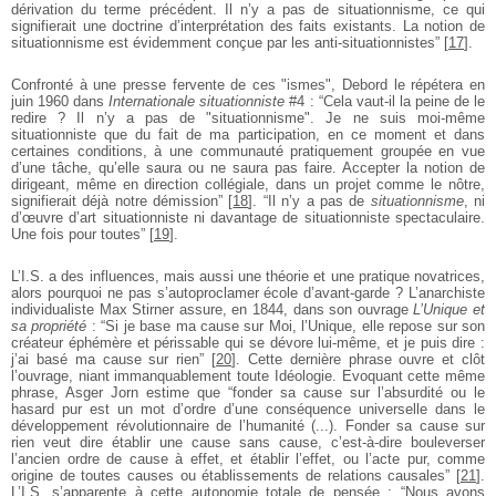
dérivation du terme précédent. Il n’y a pas de situationnisme, ce qui
signifierait une doctrine d’interprétation des faits existants. La notion de
situationnisme est évidemment conçue par les anti-situationnistes”
[
17
]
.
Confronté à une presse fervente de ces "ismes", Debord le répétera en
juin 1960 dans
Internationale situationniste
#4 : “Cela vaut-il la peine de le
redire ? Il n’y a pas de "situationnisme". Je ne suis moi-même
situationniste que du fait de ma participation, en ce moment et dans
certaines conditions, à une communauté pratiquement groupée en vue
d’une tâche, qu’elle saura ou ne saura pas faire. Accepter la notion de
dirigeant, même en direction collégiale, dans un projet comme le nôtre,
signifierait déjà notre démission”
[
18
]
. “Il n’y a pas de
situationnisme
, ni
d’œuvre d’art situationniste ni davantage de situationniste spectaculaire.
Une fois pour toutes”
[
19
]
.
L’I.S. a des influences, mais aussi une théorie et une pratique novatrices,
alors pourquoi ne pas s’autoproclamer école d’avant-garde ? L’anarchiste
individualiste Max Stirner assure, en 1844, dans son ouvrage
L’Unique et
sa propriété
: “Si je base ma cause sur Moi, l’Unique, elle repose sur son
créateur éphémère et périssable qui se dévore lui-même, et je puis dire :
j’ai basé ma cause sur rien”
[
20
]
. Cette dernière phrase ouvre et clôt
l’ouvrage, niant immanquablement toute Idéologie. Evoquant cette même
phrase, Asger Jorn estime que “fonder sa cause sur l’absurdité ou le
hasard pur est un mot d’ordre d’une conséquence universelle dans le
développement révolutionnaire de l’humanité (...). Fonder sa cause sur
rien veut dire établir une cause sans cause, c’est-à-dire bouleverser
l’ancien ordre de cause à effet, et établir l’effet, ou l’acte pur, comme
origine de toutes causes ou établissements de relations causales”
[
21
]
.
L’I.S. s’apparente à cette autonomie totale de pensée : “Nous avons