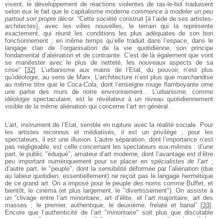
vivent, le développement de réactions violentes de ras-le-bol traduisent
selon eux le fait que le capitalisme moderne
commence à modeler un peu
partout son propre décor
. “Cette société construit [à l’aide de ses artistes-
architectes], avec les villes nouvelles, le terrain qui la représente
exactement, qui réunit les conditions les plus adéquates de son bon
fonctionnement ; en même temps qu’elle traduit dans l’espace, dans le
langage clair de l’organisation de la vie quotidienne, son principe
fondamental d’aliénation et de contrainte. C’est de là également que vont
se manifester avec le plus de netteté, les nouveaux aspects de sa
crise”
[
32
]
. L’urbanisme aux mains de l’Etat, du pouvoir, n’est plus
qu’idéologie, au sens de Marx. L’architecture n’est plus que marchandise
au même titre que le
Coca-Cola
, dont l’enseigne rouge flamboyante orne
une partie des murs de notre environnement... L’urbanisme, comme
idéologie spectaculaire, est le révélateur à un niveau quotidiennement
visible de la même aliénation qui concerne l’art en général.
L’art, instrument de l’Etat, semble en rupture avec la réalité sociale. Pour
les artistes reconnus et médiatisés, il est un privilège ; pour les
spectateurs, il est une illusion. L’autre séparation, dont l’importance n’est
pas négligeable, est celle concernant les spectateurs eux-mêmes : d’une
part, le public "éduqué", amateur d’art moderne, dont l’avantage est d’être
peu important numériquement pour se placer en
spécialistes de l’art
;
d’autre part, le "peuple", dont la sensibilité déformée par l’aliénation (due
au labeur quotidien, essentiellement) ne reçoit pas le langage hermétique
de ce grand art. On a imposé pour le peuple des noms comme Buffet, et
bientôt, le cinéma (et plus largement, le "divertissement"). On assiste à
un “clivage entre l’art minoritaire, art d’élite, et l’art majoritaire, art des
masses ; le premier, authentique, le deuxième, frelaté et banal”
[
33
]
.
Encore que l’authenticité de l’art "minoritaire" soit plus que discutable