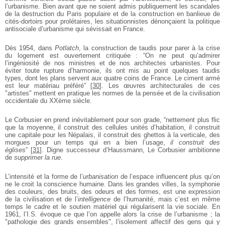
l’urbanisme. Bien avant que ne soient admis publiquement les scandales
de la destruction du Paris populaire et de la construction en banlieue de
cités-dortoirs pour prolétaires, les situationnistes dénonçaient la politique
antisociale d’urbanisme qui sévissait en France.
Dès 1954, dans
Potlatch
, la construction de taudis pour parer à la crise
du logement est ouvertement critiquée : “On ne peut qu’admirer
l’ingéniosité de nos ministres et de nos architectes urbanistes. Pour
éviter toute rupture d’harmonie, ils ont mis au point quelques taudis
types, dont les plans servent aux quatre coins de France. Le ciment armé
est leur matériau préféré”
[
30
]
. Les œuvres architecturales de ces
"artistes" mettent en pratique les normes de la pensée et de la civilisation
occidentale du XXème siècle.
Le Corbusier en prend inévitablement pour son grade, “nettement plus flic
que la moyenne, il construit des cellules unités d’habitation, il construit
une capitale pour les Népalais, il construit des ghettos à la verticale, des
morgues pour un temps qui en a bien l’usage,
il construit des
églises
”
[
31
]
. Digne successeur d’Haussmann, Le Corbusier ambitionne
de
supprimer la rue
.
L’intensité et la forme de l’
urbanisation
de l’espace influencent plus qu’on
ne le croit la conscience humaine. Dans les grandes villes, la symphonie
des couleurs, des bruits, des odeurs et des formes, est une expression
de la civilisation et de l’
intelligence
de l’humanité, mais c’est en même
temps le cadre et le soutien matériel qui régularisent la vie sociale. En
1961, l’I.S. évoque ce que l’on appelle alors la crise de l’urbanisme ; la
"pathologie des grands ensembles", l’isolement affectif des gens qui y