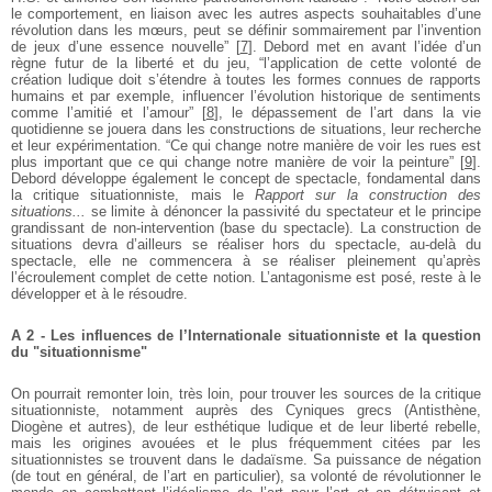
le comportement, en liaison avec les autres aspects souhaitables d’une
révolution dans les mœurs, peut se définir sommairement par l’invention
de jeux d’une essence nouvelle”
[
7
]
. Debord met en avant l’idée d’un
règne futur de la liberté et du jeu, “l’application de cette volonté de
création ludique doit s’étendre à toutes les formes connues de rapports
humains et par exemple, influencer l’évolution historique de sentiments
comme l’amitié et l’amour”
[
8
]
, le dépassement de l’art dans la vie
quotidienne se jouera dans les constructions de situations, leur recherche
et leur expérimentation. “Ce qui change notre manière de voir les rues est
plus important que ce qui change notre manière de voir la peinture”
[
9
]
.
Debord développe également le concept de spectacle, fondamental dans
la critique situationniste, mais le
Rapport sur la construction des
situations...
se limite à dénoncer la passivité du spectateur et le principe
grandissant de non-intervention (base du spectacle). La construction de
situations devra d’ailleurs se réaliser hors du spectacle, au-delà du
spectacle, elle ne commencera à se réaliser pleinement qu’après
l’écroulement complet de cette notion. L’antagonisme est posé, reste à le
développer et à le résoudre.
A 2 - Les influences de l’Internationale situationniste et la question
du "situationnisme"
On pourrait remonter loin, très loin, pour trouver les sources de la critique
situationniste, notamment auprès des Cyniques grecs (Antisthène,
Diogène et autres), de leur esthétique ludique et de leur liberté rebelle,
mais les origines avouées et le plus fréquemment citées par les
situationnistes se trouvent dans le dadaïsme. Sa puissance de négation
(de tout en général, de l’art en particulier), sa volonté de révolutionner le