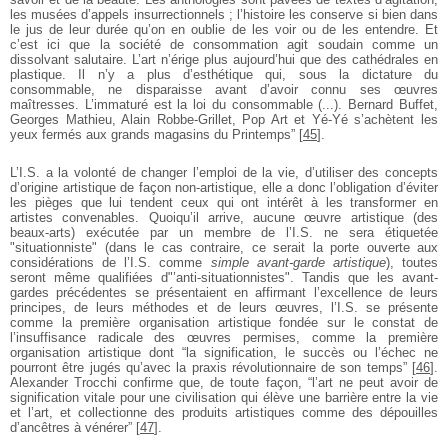
les musées d’appels insurrectionnels ; l’histoire les conserve si bien dans
le jus de leur durée qu’on en oublie de les voir ou de les entendre. Et
c’est ici que la société de consommation agit soudain comme un
dissolvant salutaire. L’art n’érige plus aujourd’hui que des cathédrales en
plastique. Il n’y a plus d’esthétique qui, sous la dictature du
consommable, ne disparaisse avant d’avoir connu ses œuvres
maîtresses. L’immaturé est la loi du consommable (...). Bernard Buffet,
Georges Mathieu, Alain Robbe-Grillet, Pop Art et Yé-Yé s’achètent les
yeux fermés aux grands magasins du Printemps”
[
45
]
.
L’I.S. a la volonté de changer l’emploi de la vie, d’utiliser des concepts
d’origine artistique de façon non-artistique, elle a donc l’obligation d’éviter
les pièges que lui tendent ceux qui ont intérêt à les transformer en
artistes convenables. Quoiqu’il arrive, aucune œuvre artistique (des
beaux-arts) exécutée par un membre de l’I.S. ne sera étiquetée
"situationniste" (dans le cas contraire, ce serait la porte ouverte aux
considérations de l’I.S. comme
simple avant-garde artistique
), toutes
seront même qualifiées d"’anti-situationnistes". Tandis que les avant-
gardes précédentes se présentaient en affirmant l’excellence de leurs
principes, de leurs méthodes et de leurs œuvres, l’I.S. se présente
comme la première organisation artistique fondée sur le constat de
l’insuffisance radicale des œuvres permises, comme la première
organisation artistique dont “la signification, le succès ou l’échec ne
pourront être jugés qu’avec la praxis révolutionnaire de son temps”
[
46
]
.
Alexander Trocchi confirme que, de toute façon, “l’art ne peut avoir de
signification vitale pour une civilisation qui élève une barrière entre la vie
et l’art, et collectionne des produits artistiques comme des dépouilles
d’ancêtres à vénérer”
[
47
]
.