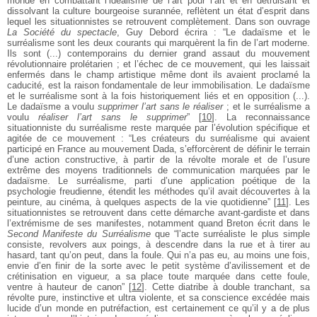
monde en combattant l’idéalisme de l’art pour l’art et en détruisant et
dissolvant la culture bourgeoise surannée, reflètent un état d’esprit dans
lequel les situationnistes se retrouvent complètement. Dans son ouvrage
La Société du spectacle
, Guy Debord écrira : “Le dadaïsme et le
surréalisme sont les deux courants qui marquèrent la fin de l’art moderne.
Ils sont (...) contemporains du dernier grand assaut du mouvement
révolutionnaire prolétarien ; et l’échec de ce mouvement, qui les laissait
enfermés dans le champ artistique même dont ils avaient proclamé la
caducité, est la raison fondamentale de leur immobilisation. Le dadaïsme
et le surréalisme sont à la fois historiquement liés et en opposition (...).
Le dadaïsme a voulu
supprimer l’art sans le réaliser
; et le surréalisme a
voulu
réaliser l’art sans le supprimer
”
[
10
]
. La reconnaissance
situationniste du surréalisme reste marquée par l’évolution spécifique et
agitée de ce mouvement : “Les créateurs du surréalisme qui avaient
participé en France au mouvement Dada, s’efforcèrent de définir le terrain
d’une action constructive, à partir de la révolte morale et de l’usure
extrême des moyens traditionnels de communication marquées par le
dadaïsme. Le surréalisme, parti d’une application poétique de la
psychologie freudienne, étendit les méthodes qu’il avait découvertes à la
peinture, au cinéma, à quelques aspects de la vie quotidienne”
[
11
]
. Les
situationnistes se retrouvent dans cette démarche avant-gardiste et dans
l’extrémisme de ses manifestes, notamment quand Breton écrit dans le
Second Manifeste du Surréalisme
que “l’acte surréaliste le plus simple
consiste, revolvers aux poings, à descendre dans la rue et à tirer au
hasard, tant qu’on peut, dans la foule. Qui n’a pas eu, au moins une fois,
envie d’en finir de la sorte avec le petit système d’avilissement et de
crétinisation en vigueur, a sa place toute marquée dans cette foule,
ventre à hauteur de canon”
[
12
]
. Cette diatribe à double tranchant, sa
révolte pure, instinctive et ultra violente, et sa conscience excédée mais
lucide d’un monde en putréfaction, est certainement ce qu’il y a de plus