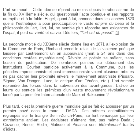
L’art se meurt... Cette idée se répand au moins depuis le rationalisme de
la fin du XVIIIème siècle, qui questionnait l’acte poétique et ses rapports
au mythe et à la fable. Hegel, quant à lui, annonce dans les années 1820
que si l’esthétique a pour préoccupation le vaste
empire du beau
et la
philosophie de l’art, l’art, lui, ne semble plus répondre aux exigences de
l’
esprit
, il perd sa
vérité
et sa vie. Dès lors, “
l’art est du passé
”
[
1
]
.
La seconde moitié du XIXème siècle donne lieu en 1871 à l’explosion de
la Commune de Paris, Rimbaud prend le relais de la violence poétique
laissée par Lautréamont un an auparavant (mort à 24 ans dans des
conditions restées mystérieuses). Révolte et poésie se mêlent, sans
besoin de justification. De nombreux peintres se détournent des
institutions, Courbet participe activement à la Commune, puis les
périodes impressionniste et post-impressionniste voient plusieurs artistes
ne pas cacher leur proximité envers le mouvement anarchiste (Pissaro,
Signac, Van Dongen, Luce, le critique d’art Fénéon, etc.). L’art semble
reprendre des forces dans la subversion des avant-gardes. Est-ce un
leurre ou sont-ce les prémices d’un vaste mouvement révolutionnaire
lancé par la première Internationale de Marx et Bakounine ?...
Plus tard, c’est la première guerre mondiale qui se fait éclabousser par un
premier pavé dans la mare : DADA. Des artistes antimilitaristes
regroupés sur le triangle Berlin-Zurich-Paris, se font remarquer par leur
extrémisme anti-art. Les dadaïstes n’aiment rien, pas même Dada ;
Cézanne, Renoir, Rodin, Matisse et Picasso sont
littéralement
traités
d’idiots.