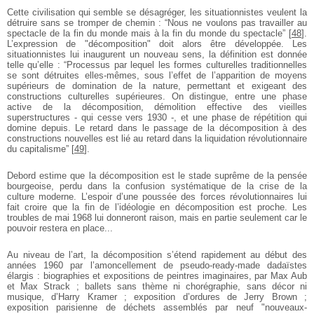
Cette civilisation qui semble se désagréger, les situationnistes veulent la
détruire sans se tromper de chemin : “Nous ne voulons pas travailler au
spectacle de la fin du monde mais à la fin du monde du spectacle”
[
48
]
.
L’expression de "décomposition" doit alors être développée. Les
situationnistes lui inaugurent un nouveau sens, la définition est donnée
telle qu’elle : “Processus par lequel les formes culturelles traditionnelles
se sont détruites elles-mêmes, sous l’effet de l’apparition de moyens
supérieurs de domination de la nature, permettant et exigeant des
constructions culturelles supérieures. On distingue, entre une phase
active de la décomposition, démolition effective des vieilles
superstructures - qui cesse vers 1930 -, et une phase de répétition qui
domine depuis. Le retard dans le passage de la décomposition à des
constructions nouvelles est lié au retard dans la liquidation révolutionnaire
du capitalisme”
[
49
]
.
Debord estime que la décomposition est le stade suprême de la pensée
bourgeoise, perdu dans la confusion systématique de la crise de la
culture moderne. L’espoir d’une poussée des forces révolutionnaires lui
fait croire que la fin de l’idéologie en décomposition est proche. Les
troubles de mai 1968 lui donneront raison, mais en partie seulement car le
pouvoir restera en place...
Au niveau de l’art, la décomposition s’étend rapidement au début des
années 1960 par l’amoncellement de pseudo-ready-made dadaïstes
élargis : biographies et expositions de peintres imaginaires, par Max Aub
et Max Strack ; ballets sans thème ni chorégraphie, sans décor ni
musique, d’Harry Kramer ; exposition d’ordures de Jerry Brown ;
exposition parisienne de déchets assemblés par neuf "nouveaux-