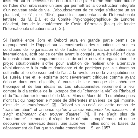
insistent sur la nécessité de construire une plate-forme commune autour
de l’idée d’un urbanisme unitaire qui permettrait la construction intégrale
d’un nouveau style de vie. L’aboutissement de ce projet s’effectue un an
plus tard, le 27 juillet 1957, quand les représentants de l’Internationale
lettriste, du M.I.B.I. et du Comité Psychogéographique de Londres
décident, lors de la conférence de Cosio d’Arroscia (Italie) de fonder
l’Internationale situationniste (I.S.).
Si l’amitié entre Jorn et Debord aura en grande partie permis ce
regroupement, le Rapport sur la construction des situations et sur les
conditions de l’organisation et de l’action de la tendance situationniste
internationale, écrit par ce dernier avant le congrès, aura été décisif dans
la construction du programme initial de cette nouvelle organisation. Le
projet situationniste s’offre pour ambition de réaliser une alternative
révolutionnaire à la culture dominante et de participer par la subversion
culturelle et le dépassement de l’art à la révolution de la vie quotidienne.
Le surréalisme et le lettrisme sont sévèrement critiqués comme ayant
échoué dans ces objectifs, à cause de leur manque de cohérence
théorique et de leur idéalisme. Les situationnistes reprennent à leur
compte la dialectique de la juxtaposition du "changer la vie" de Rimbaud
et du "transformer le monde" de Marx. Mais si Marx dit : “Les philosophes
n’ont fait qu’interpréter le monde de différentes manières, ce qui importe,
c’est de le
transformer
”
[
3
]
, Debord va au-delà de cette notion de
"transformation" et annonce qu’“
on a assez interprété les passions : il
s’agit maintenant d’en trouver d’autres
”
[
4
]
. Il ne s’agit plus de
"transformer" le monde, il s’agit de le détruire complètement et de se
découvrir de nouveaux désirs, une autre vie. Telles sont les bases du
dépassement de l’art que souhaite concrétiser l’I.S. en 1957.