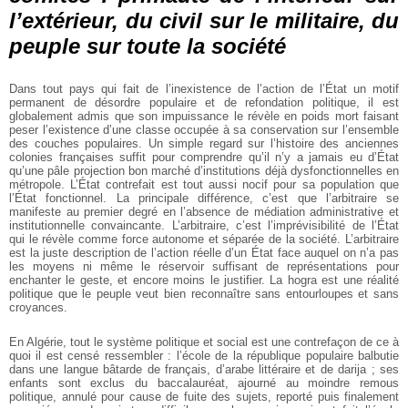
l’extérieur, du civil sur le militaire, du
peuple sur toute la société
Dans tout pays qui fait de l’inexistence de l’action de l’État un motif
permanent de désordre populaire et de refondation politique, il est
globalement admis que son impuissance le révèle en poids mort faisant
peser l’existence d’une classe occupée à sa conservation sur l’ensemble
des couches populaires. Un simple regard sur l’histoire des anciennes
colonies françaises suffit pour comprendre qu’il n’y a jamais eu d’État
qu’une pâle projection bon marché d’institutions déjà dysfonctionnelles en
métropole. L’État contrefait est tout aussi nocif pour sa population que
l’État fonctionnel. La principale différence, c’est que l’arbitraire se
manifeste au premier degré en l’absence de médiation administrative et
institutionnelle convaincante. L’arbitraire, c’est l’imprévisibilité de l’État
qui le révèle comme force autonome et séparée de la société. L’arbitraire
est la juste description de l’action réelle d’un État face auquel on n’a pas
les moyens ni même le réservoir suffisant de représentations pour
enchanter le geste, et encore moins le justifier. La hogra est une réalité
politique que le peuple veut bien reconnaître sans entourloupes et sans
croyances.
En Algérie, tout le système politique et social est une contrefaçon de ce à
quoi il est censé ressembler : l’école de la république populaire balbutie
dans une langue bâtarde de français, d’arabe littéraire et de darija ; ses
enfants sont exclus du baccalauréat, ajourné au moindre remous
politique, annulé pour cause de fuite des sujets, reporté puis finalement