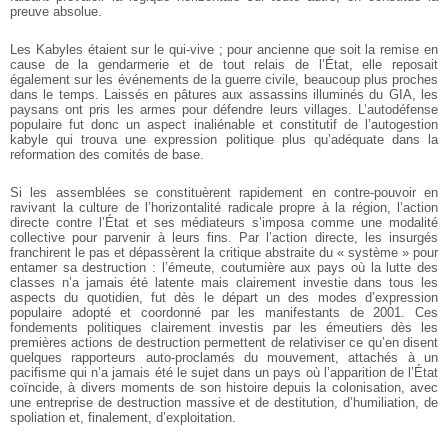
preuve absolue.
Les Kabyles étaient sur le qui-vive ; pour ancienne que soit la remise en
cause de la gendarmerie et de tout relais de l’État, elle reposait
également sur les événements de la guerre civile, beaucoup plus proches
dans le temps. Laissés en pâtures aux assassins illuminés du GIA, les
paysans ont pris les armes pour défendre leurs villages. L’autodéfense
populaire fut donc un aspect inaliénable et constitutif de l’autogestion
kabyle qui trouva une expression politique plus qu’adéquate dans la
reformation des comités de base.
Si les assemblées se constituèrent rapidement en contre-pouvoir en
ravivant la culture de l’horizontalité radicale propre à la région, l’action
directe contre l’État et ses médiateurs s’imposa comme une modalité
collective pour parvenir à leurs fins. Par l’action directe, les insurgés
franchirent le pas et dépassèrent la critique abstraite du « système » pour
entamer sa destruction : l’émeute, coutumière aux pays où la lutte des
classes n’a jamais été latente mais clairement investie dans tous les
aspects du quotidien, fut dès le départ un des modes d’expression
populaire adopté et coordonné par les manifestants de 2001. Ces
fondements politiques clairement investis par les émeutiers dès les
premières actions de destruction permettent de relativiser ce qu’en disent
quelques rapporteurs auto-proclamés du mouvement, attachés à un
pacifisme qui n’a jamais été le sujet dans un pays où l’apparition de l’État
coïncide, à divers moments de son histoire depuis la colonisation, avec
une entreprise de destruction massive et de destitution, d’humiliation, de
spoliation et, finalement, d’exploitation.