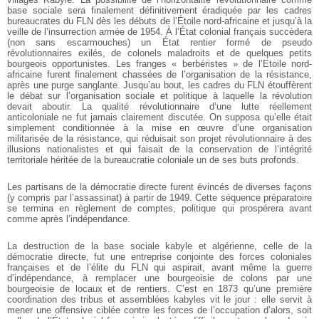
base sociale sera finalement définitivement éradiquée par les cadres
bureaucrates du FLN dès les débuts de l’Étoile nord-africaine et jusqu’à la
veille de l’insurrection armée de 1954. À l’État colonial français succèdera
(non sans escarmouches) un État rentier formé de pseudo
révolutionnaires exilés, de colonels maladroits et de quelques petits
bourgeois opportunistes. Les franges « berbéristes » de l’Etoile nord-
africaine furent finalement chassées de l’organisation de la résistance,
après une purge sanglante. Jusqu’au bout, les cadres du FLN étouffèrent
le débat sur l’organisation sociale et politique à laquelle la révolution
devait aboutir. La qualité révolutionnaire d’une lutte réellement
anticoloniale ne fut jamais clairement discutée. On supposa qu’elle était
simplement conditionnée à la mise en œuvre d’une organisation
militarisée de la résistance, qui réduisait son projet révolutionnaire à des
illusions nationalistes et qui faisait de la conservation de l’intégrité
territoriale héritée de la bureaucratie coloniale un de ses buts profonds.
Les partisans de la démocratie directe furent évincés de diverses façons
(y compris par l’assassinat) à partir de 1949. Cette séquence préparatoire
se termina en règlement de comptes, politique qui prospérera avant
comme après l’indépendance.
La destruction de la base sociale kabyle et algérienne, celle de la
démocratie directe, fut une entreprise conjointe des forces coloniales
françaises et de l’élite du FLN qui aspirait, avant même la guerre
d’indépendance, à remplacer une bourgeoisie de colons par une
bourgeoisie de locaux et de rentiers. C’est en 1873 qu’une première
coordination des tribus et assemblées kabyles vit le jour : elle servit à
mener une offensive ciblée contre les forces de l’occupation d’alors, soit