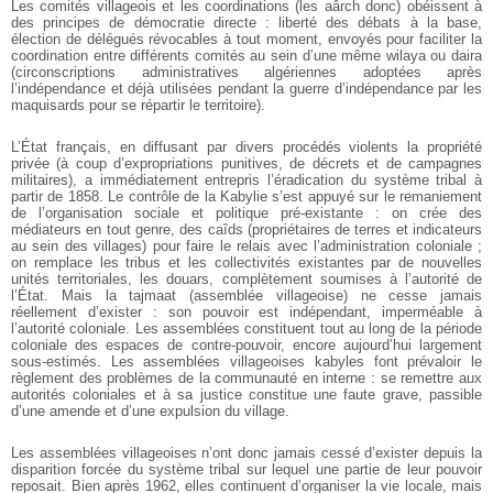
Les comités villageois et les coordinations (les aârch donc) obéissent à
des principes de démocratie directe : liberté des débats à la base,
élection de délégués révocables à tout moment, envoyés pour faciliter la
coordination entre différents comités au sein d’une même wilaya ou daira
(circonscriptions administratives algériennes adoptées après
l’indépendance et déjà utilisées pendant la guerre d’indépendance par les
maquisards pour se répartir le territoire).
L’État français, en diffusant par divers procédés violents la propriété
privée (à coup d’expropriations punitives, de décrets et de campagnes
militaires), a immédiatement entrepris l’éradication du système tribal à
partir de 1858. Le contrôle de la Kabylie s’est appuyé sur le remaniement
de l’organisation sociale et politique pré-existante : on crée des
médiateurs en tout genre, des caîds (propriétaires de terres et indicateurs
au sein des villages) pour faire le relais avec l’administration coloniale ;
on remplace les tribus et les collectivités existantes par de nouvelles
unités territoriales, les douars, complètement soumises à l’autorité de
l’État. Mais la tajmaat (assemblée villageoise) ne cesse jamais
réellement d’exister : son pouvoir est indépendant, imperméable à
l’autorité coloniale. Les assemblées constituent tout au long de la période
coloniale des espaces de contre-pouvoir, encore aujourd’hui largement
sous-estimés. Les assemblées villageoises kabyles font prévaloir le
règlement des problèmes de la communauté en interne : se remettre aux
autorités coloniales et à sa justice constitue une faute grave, passible
d’une amende et d’une expulsion du village.
Les assemblées villageoises n’ont donc jamais cessé d’exister depuis la
disparition forcée du système tribal sur lequel une partie de leur pouvoir
reposait. Bien après 1962, elles continuent d’organiser la vie locale, mais