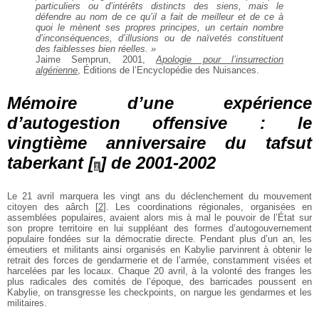
particuliers ou d’intérêts distincts des siens, mais le
défendre au nom de ce qu’il a fait de meilleur et de ce à
quoi le mènent ses propres principes, un certain nombre
d’inconséquences, d’illusions ou de naïvetés constituent
des faiblesses bien réelles. »
Jaime Semprun, 2001,
Apologie pour l’insurrection
algérienne
, Éditions de l’Encyclopédie des Nuisances.
Mémoire d’une expérience
d’autogestion offensive : le
vingtième anniversaire du tafsut
taberkant
[
]
de 2001-2002
1
Le 21 avril marquera les vingt ans du déclenchement du mouvement
citoyen des aârch
[
2
]
. Les coordinations régionales, organisées en
assemblées populaires, avaient alors mis à mal le pouvoir de l’État sur
son propre territoire en lui suppléant des formes d’autogouvernement
populaire fondées sur la démocratie directe. Pendant plus d’un an, les
émeutiers et militants ainsi organisés en Kabylie parvinrent à obtenir le
retrait des forces de gendarmerie et de l’armée, constamment visées et
harcelées par les locaux. Chaque 20 avril, à la volonté des franges les
plus radicales des comités de l’époque, des barricades poussent en
Kabylie, on transgresse les checkpoints, on nargue les gendarmes et les
militaires.