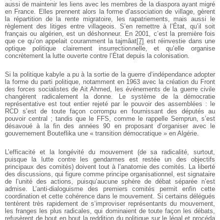
aussi de maintenir les liens avec les membres de la diaspora ayant migré
en France. Elles prennent alors la forme d’association de village, gèrent
la répartition de la rente migratoire, les rapatriements, mais aussi le
règlement des litiges entre villageois. S’en remettre à l’État, qu’il soit
français ou algérien, est un déshonneur. En 2001, c’est la première fois
que ce qu’on appelait couramment la tajmâat
[7]
est réinvestie dans une
optique politique clairement insurrectionnelle, et qu’elle organise
concrètement la lutte ouverte contre l’État depuis la colonisation.
Si la politique kabyle a pu à la sortie de la guerre d’indépendance adopter
la forme du parti politique, notamment en 1963 avec la création du Front
des forces socialistes de Ait Ahmed, les événements de la guerre civile
changèrent radicalement la donne. Le système de la démocratie
représentative est tout entier rejeté par le pouvoir des assemblées : le
RCD s’est de toute façon corrompu en fournissant des députés au
pouvoir central ; tandis que le FFS, comme le rappelle Semprun, s’est
désavoué à la fin des années 90 en proposant d’organiser avec le
gouvernement Bouteflika une « transition démocratique » en Algérie.
L’efficacité et la longévité du mouvement (de sa radicalité, surtout,
puisque la lutte contre les gendarmes est restée un des objectifs
principaux des comités) doivent tout à l’anatomie des comités. La liberté
des discussions, qui figure comme principe organisationnel, est signataire
de l’unité des actions, puisqu’aucune sphère de débat séparée n’est
admise. L’anti-dialoguisme des premiers comités permit enfin cette
coordination et cette cohérence dans le mouvement. Si certains délégués
tentèrent très rapidement de s’improviser représentants du mouvement,
les franges les plus radicales, qui dominaient de toute façon les débats,
refusèrent de bout en bout la reddition du politique sur le légal et procéda