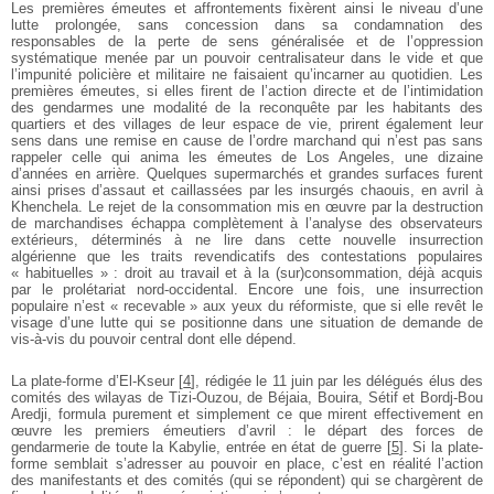
Les premières émeutes et affrontements fixèrent ainsi le niveau d’une
lutte prolongée, sans concession dans sa condamnation des
responsables de la perte de sens généralisée et de l’oppression
systématique menée par un pouvoir centralisateur dans le vide et que
l’impunité policière et militaire ne faisaient qu’incarner au quotidien. Les
premières émeutes, si elles firent de l’action directe et de l’intimidation
des gendarmes une modalité de la reconquête par les habitants des
quartiers et des villages de leur espace de vie, prirent également leur
sens dans une remise en cause de l’ordre marchand qui n’est pas sans
rappeler celle qui anima les émeutes de Los Angeles, une dizaine
d’années en arrière. Quelques supermarchés et grandes surfaces furent
ainsi prises d’assaut et caillassées par les insurgés chaouis, en avril à
Khenchela. Le rejet de la consommation mis en œuvre par la destruction
de marchandises échappa complètement à l’analyse des observateurs
extérieurs, déterminés à ne lire dans cette nouvelle insurrection
algérienne que les traits revendicatifs des contestations populaires
« habituelles » : droit au travail et à la (sur)consommation, déjà acquis
par le prolétariat nord-occidental. Encore une fois, une insurrection
populaire n’est « recevable » aux yeux du réformiste, que si elle revêt le
visage d’une lutte qui se positionne dans une situation de demande de
vis-à-vis du pouvoir central dont elle dépend.
La plate-forme d’El-Kseur
[
4
]
, rédigée le 11 juin par les délégués élus des
comités des wilayas de Tizi-Ouzou, de Béjaia, Bouira, Sétif et Bordj-Bou
Aredji, formula purement et simplement ce que mirent effectivement en
œuvre les premiers émeutiers d’avril : le départ des forces de
gendarmerie de toute la Kabylie, entrée en état de guerre
[
5
]
. Si la plate-
forme semblait s’adresser au pouvoir en place, c’est en réalité l’action
des manifestants et des comités (qui se répondent) qui se chargèrent de