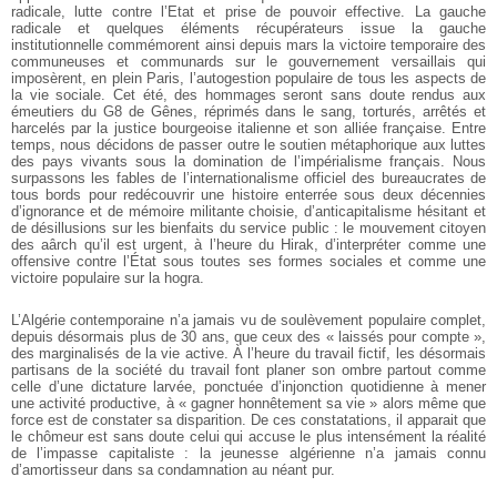
radicale, lutte contre l’Etat et prise de pouvoir effective. La gauche
radicale et quelques éléments récupérateurs issue la gauche
institutionnelle commémorent ainsi depuis mars la victoire temporaire des
communeuses et communards sur le gouvernement versaillais qui
imposèrent, en plein Paris, l’autogestion populaire de tous les aspects de
la vie sociale. Cet été, des hommages seront sans doute rendus aux
émeutiers du G8 de Gênes, réprimés dans le sang, torturés, arrêtés et
harcelés par la justice bourgeoise italienne et son alliée française. Entre
temps, nous décidons de passer outre le soutien métaphorique aux luttes
des pays vivants sous la domination de l’impérialisme français. Nous
surpassons les fables de l’internationalisme officiel des bureaucrates de
tous bords pour redécouvrir une histoire enterrée sous deux décennies
d’ignorance et de mémoire militante choisie, d’anticapitalisme hésitant et
de désillusions sur les bienfaits du service public : le mouvement citoyen
des aârch qu’il est urgent, à l’heure du Hirak, d’interpréter comme une
offensive contre l’État sous toutes ses formes sociales et comme une
victoire populaire sur la hogra.
L’Algérie contemporaine n’a jamais vu de soulèvement populaire complet,
depuis désormais plus de 30 ans, que ceux des « laissés pour compte »,
des marginalisés de la vie active. À l’heure du travail fictif, les désormais
partisans de la société du travail font planer son ombre partout comme
celle d’une dictature larvée, ponctuée d’injonction quotidienne à mener
une activité productive, à « gagner honnêtement sa vie » alors même que
force est de constater sa disparition. De ces constatations, il apparait que
le chômeur est sans doute celui qui accuse le plus intensément la réalité
de l’impasse capitaliste : la jeunesse algérienne n’a jamais connu
d’amortisseur dans sa condamnation au néant pur.