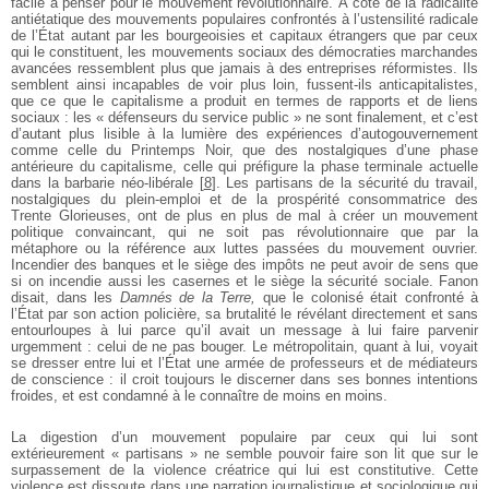
facile à penser pour le mouvement révolutionnaire. À côté de la radicalité
antiétatique des mouvements populaires confrontés à l’ustensilité radicale
de l’État autant par les bourgeoisies et capitaux étrangers que par ceux
qui le constituent, les mouvements sociaux des démocraties marchandes
avancées ressemblent plus que jamais à des entreprises réformistes. Ils
semblent ainsi incapables de voir plus loin, fussent-ils anticapitalistes,
que ce que le capitalisme a produit en termes de rapports et de liens
sociaux : les « défenseurs du service public » ne sont finalement, et c’est
d’autant plus lisible à la lumière des expériences d’autogouvernement
comme celle du Printemps Noir, que des nostalgiques d’une phase
antérieure du capitalisme, celle qui préfigure la phase terminale actuelle
dans la barbarie néo-libérale
[
8
]
. Les partisans de la sécurité du travail,
nostalgiques du plein-emploi et de la prospérité consommatrice des
Trente Glorieuses, ont de plus en plus de mal à créer un mouvement
politique convaincant, qui ne soit pas révolutionnaire que par la
métaphore ou la référence aux luttes passées du mouvement ouvrier.
Incendier des banques et le siège des impôts ne peut avoir de sens que
si on incendie aussi les casernes et le siège la sécurité sociale. Fanon
disait, dans les
Damnés de la Terre,
que le colonisé était confronté à
l’État par son action policière, sa brutalité le révélant directement et sans
entourloupes à lui parce qu’il avait un message à lui faire parvenir
urgemment : celui de ne pas bouger. Le métropolitain, quant à lui, voyait
se dresser entre lui et l’État une armée de professeurs et de médiateurs
de conscience : il croit toujours le discerner dans ses bonnes intentions
froides, et est condamné à le connaître de moins en moins.
La digestion d’un mouvement populaire par ceux qui lui sont
extérieurement « partisans » ne semble pouvoir faire son lit que sur le
surpassement de la violence créatrice qui lui est constitutive. Cette
violence est dissoute dans une narration journalistique et sociologique qui