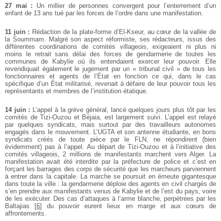
27 mai :
Un millier de personnes convergent pour l’enterrement d’un
enfant de 13 ans tué par les forces de l’ordre dans une manifestation.
11 juin :
Rédaction de la plate-forme d’El-Kseur, au cœur de la vallée de
la Soummam. Malgré son aspect réformiste, ses rédacteurs, issus des
différentes coordinations de comités villageois, exigeaient ni plus ni
moins le retrait sans délai des forces de gendarmerie de toutes les
communes de Kabylie où ils entendaient exercer leur pouvoir. Elle
revendiquait également le jugement par un « tribunal civil » de tous les
fonctionnaires et agents de l’État en fonction ce qui, dans le cas
spécifique d’un État militarisé, revenait à défaire de leur pouvoir tous les
représentants et membres de l’institution étatique.
14 juin :
L’appel à la grève général, lancé quelques jours plus tôt par les
comités de Tizi-Ouzou et Béjaia, est largement suivi. L’appel est relayé
par quelques syndicats, mais surtout par des travailleurs autonomes
engagés dans le mouvement. L’UGTA et son antenne étudiante, en bons
syndicats créés de toute pièce par le FLN, ne répondirent (bien
évidemment) pas à l’appel. Au départ de Tizi-Ouzou et à l’initiative des
comités villageois, 2 millions de manifestants marchent vers Alger. La
manifestation avait été interdite par la préfecture de police et c’est en
forçant les barrages des corps de sécurité que les marcheurs parviennent
à entrer dans la capitale. La marche se poursuit en émeute gigantesque
dans toute la ville : la gendarmerie déploie des agents en civil chargés de
s’en prendre aux manifestants venus de Kabylie et de l’est du pays, voire
de les exécuter. Des cas d’attaques à l’arme blanche, perpétrées par les
Baltajias
[
6
]
du pouvoir eurent lieux en marge et aux cœurs de
affrontements.