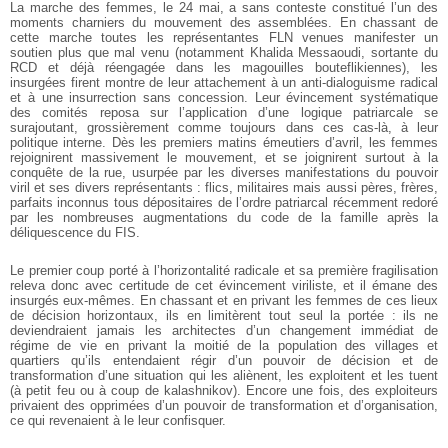
La marche des femmes, le 24 mai, a sans conteste constitué l’un des
moments charniers du mouvement des assemblées. En chassant de
cette marche toutes les représentantes FLN venues manifester un
soutien plus que mal venu (notamment Khalida Messaoudi, sortante du
RCD et déjà réengagée dans les magouilles bouteflikiennes), les
insurgées firent montre de leur attachement à un anti-dialoguisme radical
et à une insurrection sans concession. Leur évincement systématique
des comités reposa sur l’application d’une logique patriarcale se
surajoutant, grossièrement comme toujours dans ces cas-là, à leur
politique interne. Dès les premiers matins émeutiers d’avril, les femmes
rejoignirent massivement le mouvement, et se joignirent surtout à la
conquête de la rue, usurpée par les diverses manifestations du pouvoir
viril et ses divers représentants : flics, militaires mais aussi pères, frères,
parfaits inconnus tous dépositaires de l’ordre patriarcal récemment redoré
par les nombreuses augmentations du code de la famille après la
déliquescence du FIS.
Le premier coup porté à l’horizontalité radicale et sa première fragilisation
releva donc avec certitude de cet évincement viriliste, et il émane des
insurgés eux-mêmes. En chassant et en privant les femmes de ces lieux
de décision horizontaux, ils en limitèrent tout seul la portée : ils ne
deviendraient jamais les architectes d’un changement immédiat de
régime de vie en privant la moitié de la population des villages et
quartiers qu’ils entendaient régir d’un pouvoir de décision et de
transformation d’une situation qui les aliènent, les exploitent et les tuent
(à petit feu ou à coup de kalashnikov). Encore une fois, des exploiteurs
privaient des opprimées d’un pouvoir de transformation et d’organisation,
ce qui revenaient à le leur confisquer.