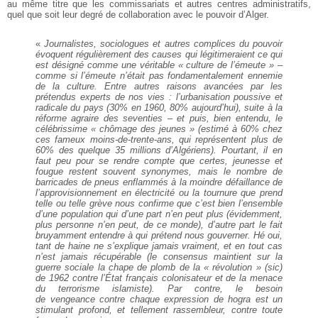
au même titre que les commissariats et autres centres administratifs,
quel que soit leur degré de collaboration avec le pouvoir d’Alger.
«
Journalistes, sociologues et autres complices du pouvoir
évoquent régulièrement des causes qui légitimeraient ce qui
est désigné comme une véritable « culture de l’émeute » –
comme si l’émeute n’était pas fondamentalement ennemie
de la culture. Entre autres raisons avancées par les
prétendus experts de nos vies : l’urbanisation poussive et
radicale du pays (30% en 1960, 80% aujourd’hui), suite à la
réforme agraire des seventies – et puis, bien entendu, le
célébrissime « chômage des jeunes » (estimé à 60% chez
ces fameux moins-de-trente-ans, qui représentent plus de
60% des quelque 35 millions d’Algériens). Pourtant, il en
faut peu pour se rendre compte que certes, jeunesse et
fougue restent souvent synonymes, mais le nombre de
barricades de pneus enflammés à la moindre défaillance de
l’approvisionnement en électricité ou la tournure que prend
telle ou telle grève nous confirme que c’est bien l’ensemble
d’une population qui d’une part n’en peut plus (évidemment,
plus personne n’en peut, de ce monde), d’autre part le fait
bruyamment entendre à qui prétend nous gouverner. Hé oui,
tant de haine ne s’explique jamais vraiment, et en tout cas
n’est jamais récupérable (le consensus maintient sur la
guerre sociale la chape de plomb de la « révolution » (sic)
de 1962 contre l’État français colonisateur et de la menace
du terrorisme islamiste). Par contre, le besoin
de vengeance contre chaque expression de hogra est un
stimulant profond, et tellement rassembleur, contre toute