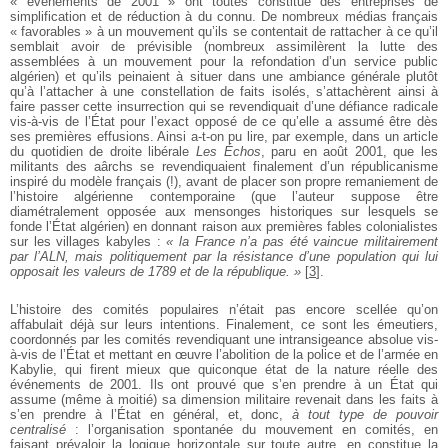
« événements de 2001 » ont toutes constitué des entreprises de
simplification et de réduction à du connu. De nombreux médias français
« favorables » à un mouvement qu’ils se contentait de rattacher à ce qu’il
semblait avoir de prévisible (nombreux assimilèrent la lutte des
assemblées à un mouvement pour la refondation d’un service public
algérien) et qu’ils peinaient à situer dans une ambiance générale plutôt
qu’à l’attacher à une constellation de faits isolés, s’attachèrent ainsi à
faire passer cette insurrection qui se revendiquait d’une défiance radicale
vis-à-vis de l’État pour l’exact opposé de ce qu’elle a assumé être dès
ses premières effusions. Ainsi a-t-on pu lire, par exemple, dans un article
du quotidien de droite libérale
Les Échos
, paru en août 2001, que les
militants des aârchs se revendiquaient finalement d’un républicanisme
inspiré du modèle français (!), avant de placer son propre remaniement de
l’histoire algérienne contemporaine (que l’auteur suppose être
diamétralement opposée aux mensonges historiques sur lesquels se
fonde l’État algérien) en donnant raison aux premières fables colonialistes
sur les villages kabyles :
« la France n’a pas été vaincue militairement
par l’ALN, mais politiquement par la résistance d’une population qui lui
opposait les valeurs de 1789 et de la république. »
[
3
]
.
L’histoire des comités populaires n’était pas encore scellée qu’on
affabulait déjà sur leurs intentions. Finalement, ce sont les émeutiers,
coordonnés par les comités revendiquant une intransigeance absolue vis-
à-vis de l’État et mettant en œuvre l’abolition de la police et de l’armée en
Kabylie, qui firent mieux que quiconque état de la nature réelle des
événements de 2001. Ils ont prouvé que s’en prendre à un État qui
assume (même à moitié) sa dimension militaire revenait dans les faits à
s’en prendre à l’État en général, et, donc,
à tout type de pouvoir
centralisé
: l’organisation spontanée du mouvement en comités, en
faisant prévaloir la logique horizontale sur toute autre, en constitue la