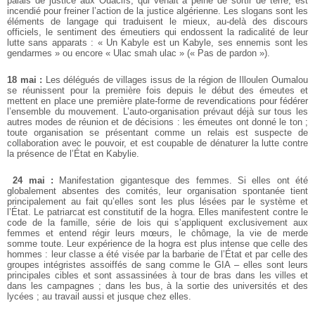
palais de justice aux Ouacifs, qui venait à peine de sortir de terre, est
incendié pour freiner l’action de la justice algérienne. Les slogans sont les
éléments de langage qui traduisent le mieux, au-delà des discours
officiels, le sentiment des émeutiers qui endossent la radicalité de leur
lutte sans apparats : « Un Kabyle est un Kabyle, ses ennemis sont les
gendarmes » ou encore « Ulac smah ulac » (« Pas de pardon »).
18 mai :
Les délégués de villages issus de la région de Illoulen Oumalou
se réunissent pour la première fois depuis le début des émeutes et
mettent en place une première plate-forme de revendications pour fédérer
l’ensemble du mouvement. L’auto-organisation prévaut déjà sur tous les
autres modes de réunion et de décisions : les émeutes ont donné le ton ;
toute organisation se présentant comme un relais est suspecte de
collaboration avec le pouvoir, et est coupable de dénaturer la lutte contre
la présence de l’État en Kabylie.
24 mai :
Manifestation gigantesque des femmes. Si elles ont été
globalement absentes des comités, leur organisation spontanée tient
principalement au fait qu’elles sont les plus lésées par le système et
l’État. Le patriarcat est constitutif de la hogra. Elles manifestent contre le
code de la famille, série de lois qui s’appliquent exclusivement aux
femmes et entend régir leurs mœurs, le chômage, la vie de merde
somme toute. Leur expérience de la hogra est plus intense que celle des
hommes : leur classe a été visée par la barbarie de l’État et par celle des
groupes intégristes assoiffés de sang comme le GIA – elles sont leurs
principales cibles et sont assassinées à tour de bras dans les villes et
dans les campagnes ; dans les bus, à la sortie des universités et des
lycées ; au travail aussi et jusque chez elles.