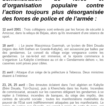
d’organisation populaire contre
l’action toujours plus désorganisée
des forces de police et de l’armée :
12 avril 2001
: Trois collégiens sont enlevés par les forces de sécurité à
Amizour, dans la wilaya de Béjaia, alors qu’ils revenaient d’une séance de
sport.
18 avril
:
:
Le jeune Massinissa Guermah, un lycéen de Béni Douala
(région des Aith Irathen en Grande-Kabylie), est assassiné par balles par
des gendarmes. Le conseil du village exige vengeance contre les
gendarmes. Le ras-le-bol est immense, et la riposte commence à
s’organiser. La Kabylie s’embrase au cri de « Gendarmerie dehors », les
casernes sont prises pour cibles.
21 avril :
Attaque d’un siège de la préfecture à Tebessa. Deux ministres
étaient à l’intérieur.
23, 24, 25 avril :
Des émeutes éclatent dans l’est algérien en Kabylie
(Béni Douala, Tizi-Ouzou), puis à Khenchela dans les Aurès. Incendies
de commissariat, assauts sur les casernes obligeant les gendarmes à se
replier à l’intérieur, incendies de banques, du siège des impôts, des
centres de sécurité sociale ; toutes les manifestations matérielles du
pouvoir de l’État sont indifféremment attaquées par les manifestants. Le