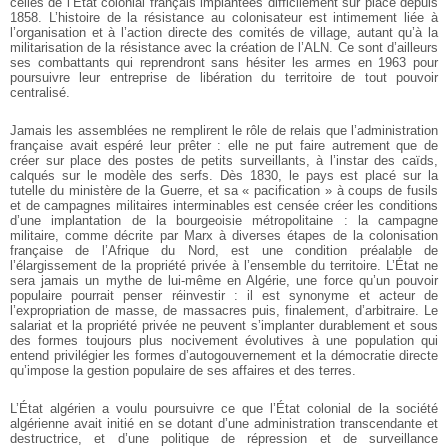
celles de l’État colonial français implantées difficilement sur place depuis
1858. L’histoire de la résistance au colonisateur est intimement liée à
l’organisation et à l’action directe des comités de village, autant qu’à la
militarisation de la résistance avec la création de l’ALN. Ce sont d’ailleurs
ses combattants qui reprendront sans hésiter les armes en 1963 pour
poursuivre leur entreprise de libération du territoire de tout pouvoir
centralisé.
Jamais les assemblées ne remplirent le rôle de relais que l’administration
française avait espéré leur prêter : elle ne put faire autrement que de
créer sur place des postes de petits surveillants, à l’instar des caïds,
calqués sur le modèle des serfs. Dès 1830, le pays est placé sur la
tutelle du ministère de la Guerre, et sa « pacification » à coups de fusils
et de campagnes militaires interminables est censée créer les conditions
d’une implantation de la bourgeoisie métropolitaine : la campagne
militaire, comme décrite par Marx à diverses étapes de la colonisation
française de l’Afrique du Nord, est une condition préalable de
l’élargissement de la propriété privée à l’ensemble du territoire. L’État ne
sera jamais un mythe de lui-même en Algérie, une force qu’un pouvoir
populaire pourrait penser réinvestir : il est synonyme et acteur de
l’expropriation de masse, de massacres puis, finalement, d’arbitraire. Le
salariat et la propriété privée ne peuvent s’implanter durablement et sous
des formes toujours plus nocivement évolutives à une population qui
entend privilégier les formes d’autogouvernement et la démocratie directe
qu’impose la gestion populaire de ses affaires et des terres.
L’État algérien a voulu poursuivre ce que l’État colonial de la société
algérienne avait initié en se dotant d’une administration transcendante et
destructrice, et d’une politique de répression et de surveillance