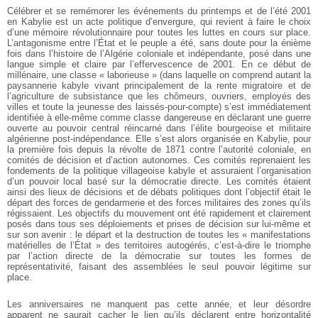
Célébrer et se remémorer les événements du printemps et de l’été 2001
en Kabylie est un acte politique d’envergure, qui revient à faire le choix
d’une mémoire révolutionnaire pour toutes les luttes en cours sur place.
L’antagonisme entre l’État et le peuple a été, sans doute pour la énième
fois dans l’histoire de l’Algérie coloniale et indépendante, posé dans une
langue simple et claire par l’effervescence de 2001. En ce début de
millénaire, une classe « laborieuse » (dans laquelle on comprend autant la
paysannerie kabyle vivant principalement de la rente migratoire et de
l’agriculture de subsistance que les chômeurs, ouvriers, employés des
villes et toute la jeunesse des laissés-pour-compte) s’est immédiatement
identifiée à elle-même comme classe dangereuse en déclarant une guerre
ouverte au pouvoir central réincarné dans l’élite bourgeoise et militaire
algérienne post-indépendance. Elle s’est alors organisée en Kabylie, pour
la première fois depuis la révolte de 1871 contre l’autorité coloniale, en
comités de décision et d’action autonomes. Ces comités reprenaient les
fondements de la politique villageoise kabyle et assuraient l’organisation
d’un pouvoir local basé sur la démocratie directe. Les comités étaient
ainsi des lieux de décisions et de débats politiques dont l’objectif était le
départ des forces de gendarmerie et des forces militaires des zones qu’ils
régissaient. Les objectifs du mouvement ont été rapidement et clairement
posés dans tous ses déploiements et prises de décision sur lui-même et
sur son avenir : le départ et la destruction de toutes les « manifestations
matérielles de l’État » des territoires autogérés, c’est-à-dire le triomphe
par l’action directe de la démocratie sur toutes les formes de
représentativité, faisant des assemblées le seul pouvoir légitime sur
place.
Les anniversaires ne manquent pas cette année, et leur désordre
apparent ne saurait cacher le lien qu’ils déclarent entre horizontalité