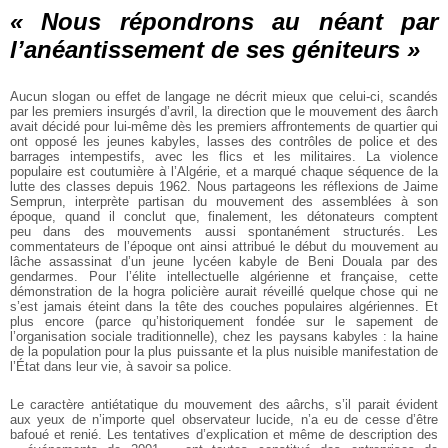
« Nous répondrons au néant par
l’anéantissement de ses géniteurs »
Aucun slogan ou effet de langage ne décrit mieux que celui-ci, scandés
par les premiers insurgés d’avril, la direction que le mouvement des âarch
avait décidé pour lui-même dès les premiers affrontements de quartier qui
ont opposé les jeunes kabyles, lasses des contrôles de police et des
barrages intempestifs, avec les flics et les militaires. La violence
populaire est coutumière à l’Algérie, et a marqué chaque séquence de la
lutte des classes depuis 1962. Nous partageons les réflexions de Jaime
Semprun, interprète partisan du mouvement des assemblées à son
époque, quand il conclut que, finalement, les détonateurs comptent
peu dans des mouvements aussi spontanément structurés. Les
commentateurs de l’époque ont ainsi attribué le début du mouvement au
lâche assassinat d’un jeune lycéen kabyle de Beni Douala par des
gendarmes. Pour l’élite intellectuelle algérienne et française, cette
démonstration de la hogra policière aurait réveillé quelque chose qui ne
s’est jamais éteint dans la tête des couches populaires algériennes. Et
plus encore (parce qu’historiquement fondée sur le sapement de
l’organisation sociale traditionnelle), chez les paysans kabyles : la haine
de la population pour la plus puissante et la plus nuisible manifestation de
l’État dans leur vie, à savoir sa police.
Le caractère antiétatique du mouvement des aârchs, s’il parait évident
aux yeux de n’importe quel observateur lucide, n’a eu de cesse d’être
bafoué et renié. Les tentatives d’explication et même de description des