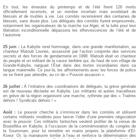
En tout, les émeutes du printemps et de l’été firent 126 morts
officiellement recensés, et un nombre incertain mais exorbitant de
blessés et de mutilés à vie. Les comités recensèrent des centaines de
blessés, sans doute plus. Les délégués des comités furent emprisonnés,
notamment les organisateurs de la marche sur Alger, et la lutte pour leur
libération inconditionnelle dépassera les effervescences de l’été et de
l’automne.
25 juin :
La Kabylie rend hommage, dans une grande manifestation, au
chanteur Matoub Lounes, assassiné par l’action conjointe des services
secrets et des forces de gendarmerie en 1998. Matoub était un chanteur
du peuple et un militant de la cause berbère qui, du haut de son village de
Grande-Kabylie, narguait l’État dans des textes incendiaires dans sa
langue maternelle. Ce jour-là, les affrontements avec les forces de police
ne se firent pas attendre, au cri de « Pouvoir assassin ».
26 juillet :
À l’initiative des coordinations de délégués, la grève générale
est de nouveau déclarée en Kabylie. Les militants et autres travailleurs
en grève de la région organisent une marche, rythmée par des « Traitres
dehors ! Syndicats dehors ! »
Août :
Le pouvoir cherche à s’immiscer dans les comités et utilisent
certains militants modérés pour lancer l’idée d’une première négociation
avec le pouvoir. Ces militants fantoches veulent profiter de la venue de
Bouteflika en Kabylie, à l’occasion de la commémoration du congrès de
la Soummam, pour lui remettre en mains propres la plateforme d’El-
Kseur. Or, la manœuvre tombe à l’eau et renforce la détermination des