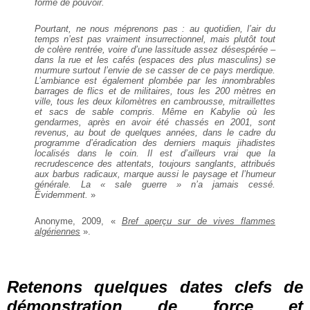
forme de pouvoir.
Pourtant, ne nous méprenons pas : au quotidien, l’air du
temps n’est pas vraiment insurrectionnel, mais plutôt tout
de colère rentrée, voire d’une lassitude assez désespérée –
dans la rue et les cafés (espaces des plus masculins) se
murmure surtout l’envie de se casser de ce pays merdique.
L’ambiance est également plombée par les innombrables
barrages de flics et de militaires, tous les 200 mètres en
ville, tous les deux kilomètres en cambrousse, mitraillettes
et sacs de sable compris. Même en Kabylie où les
gendarmes, après en avoir été chassés en 2001, sont
revenus, au bout de quelques années, dans le cadre du
programme d’éradication des derniers maquis jihadistes
localisés dans le coin. Il est d’ailleurs vrai que la
recrudescence des attentats, toujours sanglants, attribués
aux barbus radicaux, marque aussi le paysage et l’humeur
générale. La « sale guerre » n’a jamais cessé.
Évidemment.
»
Anonyme, 2009, «
Bref aperçu sur de vives flammes
algériennes
».
Retenons quelques dates clefs de
démonstration de force et