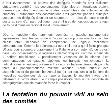
à leur évincement. Le pouvoir des délégués mandatés était d’ailleurs
strictement contrôlé : les coordinations régionales et interwilayas étaient
formées par des membres élus des assemblées de villages et de
quartiers. L’autonomie des coordinations était garantie par des principes
auxquels les délégués devaient se soumettre : le refus de toute prise de
poste au sein d’un parti politique, fusse-t-il issu de l’opposition, et le rejet
de toute dimension régionaliste du mouvement.
Dès la fondation des premiers comités, la gauche parlementaire
représentée dans les partis de « l’opposition » prouva une fois de plus
qu’elle était incapable de comprendre une logique réellement
démocratique. Comme le colonisateur avant elle (et à qui il fallut presque
30 ans pour soumettre durablement la Kabylie à son autorité), qui voyait
dans les organisations villageoises démocratiques comme autant de
« petites républiques » possiblement vassales de la sienne. Les
commentateurs de gauche, algériens ou français, en critiquant la
radicalité des émeutiers, préférèrent à cet « archaïsme démocratique » la
farce du parlementarisme militaire algérien. Toute critique des
assemblées et du pouvoir horizontal fut (et est toujours à la lumière de
nouvelles expériences de ce type à travers le monde) l’aveu d’un
ralliement à l’ordre établi. Leur simple possibilité dans un tel contexte de
désagrégation sociale avancée force le respect.
La tentation du pouvoir viril au sein
des comités