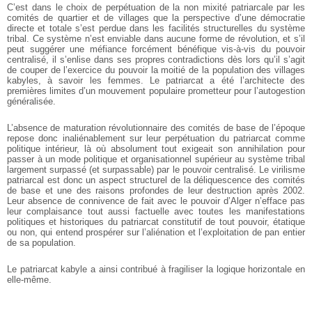
C’est dans le choix de perpétuation de la non mixité patriarcale par les
comités de quartier et de villages que la perspective d’une démocratie
directe et totale s’est perdue dans les facilités structurelles du système
tribal. Ce système n’est enviable dans aucune forme de révolution, et s’il
peut suggérer une méfiance forcément bénéfique vis-à-vis du pouvoir
centralisé, il s’enlise dans ses propres contradictions dès lors qu’il s’agit
de couper de l’exercice du pouvoir la moitié de la population des villages
kabyles, à savoir les femmes. Le patriarcat a été l’architecte des
premières limites d’un mouvement populaire prometteur pour l’autogestion
généralisée.
L’absence de maturation révolutionnaire des comités de base de l’époque
repose donc inaliénablement sur leur perpétuation du patriarcat comme
politique intérieur, là où absolument tout exigeait son annihilation pour
passer à un mode politique et organisationnel supérieur au système tribal
largement surpassé (et surpassable) par le pouvoir centralisé. Le virilisme
patriarcal est donc un aspect structurel de la déliquescence des comités
de base et une des raisons profondes de leur destruction après 2002.
Leur absence de connivence de fait avec le pouvoir d’Alger n’efface pas
leur complaisance tout aussi factuelle avec toutes les manifestations
politiques et historiques du patriarcat constitutif de tout pouvoir, étatique
ou non, qui entend prospérer sur l’aliénation et l’exploitation de pan entier
de sa population.
Le patriarcat kabyle a ainsi contribué à fragiliser la logique horizontale en
elle-même.