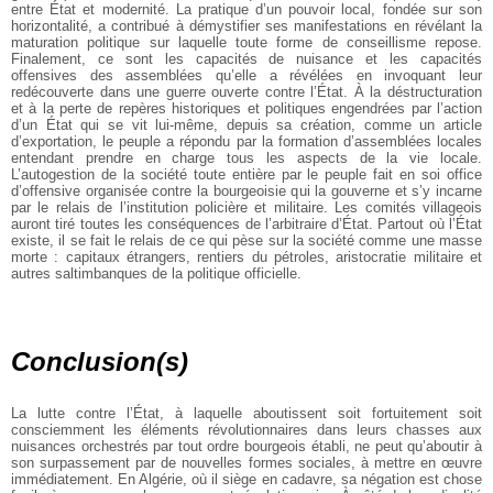
entre État et modernité. La pratique d’un pouvoir local, fondée sur son
horizontalité, a contribué à démystifier ses manifestations en révélant la
maturation politique sur laquelle toute forme de conseillisme repose.
Finalement, ce sont les capacités de nuisance et les capacités
offensives des assemblées qu’elle a révélées en invoquant leur
redécouverte dans une guerre ouverte contre l’État. À la déstructuration
et à la perte de repères historiques et politiques engendrées par l’action
d’un État qui se vit lui-même, depuis sa création, comme un article
d’exportation, le peuple a répondu par la formation d’assemblées locales
entendant prendre en charge tous les aspects de la vie locale.
L’autogestion de la société toute entière par le peuple fait en soi office
d’offensive organisée contre la bourgeoisie qui la gouverne et s’y incarne
par le relais de l’institution policière et militaire. Les comités villageois
auront tiré toutes les conséquences de l’arbitraire d’État. Partout où l’État
existe, il se fait le relais de ce qui pèse sur la société comme une masse
morte : capitaux étrangers, rentiers du pétroles, aristocratie militaire et
autres saltimbanques de la politique officielle.
Conclusion(s)
La lutte contre l’État, à laquelle aboutissent soit fortuitement soit
consciemment les éléments révolutionnaires dans leurs chasses aux
nuisances orchestrés par tout ordre bourgeois établi, ne peut qu’aboutir à
son surpassement par de nouvelles formes sociales, à mettre en œuvre
immédiatement. En Algérie, où il siège en cadavre, sa négation est chose