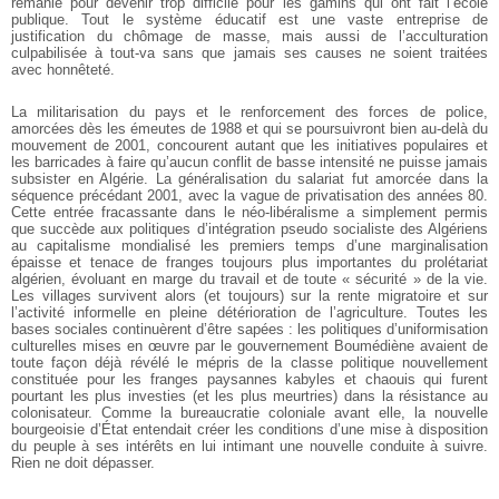
remanié pour devenir trop difficile pour les gamins qui ont fait l’école
publique. Tout le système éducatif est une vaste entreprise de
justification du chômage de masse, mais aussi de l’acculturation
culpabilisée à tout-va sans que jamais ses causes ne soient traitées
avec honnêteté.
La militarisation du pays et le renforcement des forces de police,
amorcées dès les émeutes de 1988 et qui se poursuivront bien au-delà du
mouvement de 2001, concourent autant que les initiatives populaires et
les barricades à faire qu’aucun conflit de basse intensité ne puisse jamais
subsister en Algérie. La généralisation du salariat fut amorcée dans la
séquence précédant 2001, avec la vague de privatisation des années 80.
Cette entrée fracassante dans le néo-libéralisme a simplement permis
que succède aux politiques d’intégration pseudo socialiste des Algériens
au capitalisme mondialisé les premiers temps d’une marginalisation
épaisse et tenace de franges toujours plus importantes du prolétariat
algérien, évoluant en marge du travail et de toute « sécurité » de la vie.
Les villages survivent alors (et toujours) sur la rente migratoire et sur
l’activité informelle en pleine détérioration de l’agriculture. Toutes les
bases sociales continuèrent d’être sapées : les politiques d’uniformisation
culturelles mises en œuvre par le gouvernement Boumédiène avaient de
toute façon déjà révélé le mépris de la classe politique nouvellement
constituée pour les franges paysannes kabyles et chaouis qui furent
pourtant les plus investies (et les plus meurtries) dans la résistance au
colonisateur. Comme la bureaucratie coloniale avant elle, la nouvelle
bourgeoisie d’État entendait créer les conditions d’une mise à disposition
du peuple à ses intérêts en lui intimant une nouvelle conduite à suivre.
Rien ne doit dépasser.