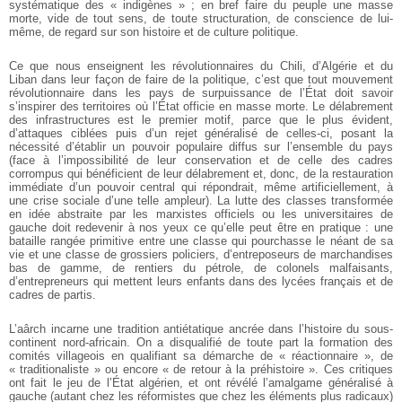
systématique des « indigènes » ; en bref faire du peuple une masse
morte, vide de tout sens, de toute structuration, de conscience de lui-
même, de regard sur son histoire et de culture politique.
Ce que nous enseignent les révolutionnaires du Chili, d’Algérie et du
Liban dans leur façon de faire de la politique, c’est que tout mouvement
révolutionnaire dans les pays de surpuissance de l’État doit savoir
s’inspirer des territoires où l’État officie en masse morte. Le délabrement
des infrastructures est le premier motif, parce que le plus évident,
d’attaques ciblées puis d’un rejet généralisé de celles-ci, posant la
nécessité d’établir un pouvoir populaire diffus sur l’ensemble du pays
(face à l’impossibilité de leur conservation et de celle des cadres
corrompus qui bénéficient de leur délabrement et, donc, de la restauration
immédiate d’un pouvoir central qui répondrait, même artificiellement, à
une crise sociale d’une telle ampleur). La lutte des classes transformée
en idée abstraite par les marxistes officiels ou les universitaires de
gauche doit redevenir à nos yeux ce qu’elle peut être en pratique : une
bataille rangée primitive entre une classe qui pourchasse le néant de sa
vie et une classe de grossiers policiers, d’entreposeurs de marchandises
bas de gamme, de rentiers du pétrole, de colonels malfaisants,
d’entrepreneurs qui mettent leurs enfants dans des lycées français et de
cadres de partis.
L’aârch incarne une tradition antiétatique ancrée dans l’histoire du sous-
continent nord-africain. On a disqualifié de toute part la formation des
comités villageois en qualifiant sa démarche de « réactionnaire », de
« traditionaliste » ou encore « de retour à la préhistoire ». Ces critiques
ont fait le jeu de l’État algérien, et ont révélé l’amalgame généralisé à
gauche (autant chez les réformistes que chez les éléments plus radicaux)