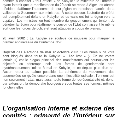
comités à chasser « tout officiel » de Kabylie : le ministère de l’Intérieur
ayant interdit que la manifestation du 20 août se rende à Alger, les aârchs
décident d’affirmer l’autonomie de leur région en interdisant l’accès de la
vallée de la Soummam aux ministres. À cette époque, l’autorité du préfet
est complètement défaite en Kabylie, et les walis ont fui la région vers la
capitale. Les ministres ou tout membre du gouvernement qui tentent de
pénétrer la région pour réaffirmer le pouvoir de l’État connaissent le même
sort que les forces de police et sont attaqués à coups de pierres.
20 avril 2002 :
La Kabylie se soulève de nouveau pour marquer le
premier anniversaire du Printemps Noir.
Boycott des élections de mai et octobre 2002 :
Les bureaux de vote
sont bloqués dans toute la Kabylie. « Ulac lvot » (« On ne votera
jamais ») est le slogan principal des manifestants qui poursuivent les
objectifs du printemps noir. Les forces de gendarmerie sont
systématiquement mises à mal en Kabylie, et ce depuis plus d’un an.
Aucun retour au calme possible. La cohérence du mouvement des
assemblées se révèle encore dans une inflexibilité radicale : l’ennemi est
non seulement l’État, mais aussi toute forme de représentativité et, donc,
par extension, la démocratie bourgeoise sous toutes ses formes, mêmes
fonctionnelles.
L’organisation interne et externe des
comités : primauté de l’intérieur sur