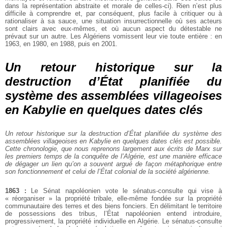
dans la représentation abstraite et morale de celles-ci). Rien n’est plus
difficile à comprendre et, par conséquent, plus facile à critiquer ou à
rationaliser à sa sauce, une situation insurrectionnelle où ses acteurs
sont clairs avec eux-mêmes, et où aucun aspect du détestable ne
prévaut sur un autre. Les Algériens vomissent leur vie toute entière : en
1963, en 1980, en 1988, puis en 2001.
Un retour historique sur la
destruction d’État planifiée du
système des assemblées villageoises
en Kabylie en quelques dates clés
Un retour historique sur la destruction d’État planifiée du système des
assemblées villageoises en Kabylie en quelques dates clés est possible.
Cette chronologie, que nous reprenons largement aux écrits de Marx sur
les premiers temps de la conquête de l’Algérie, est une manière efficace
de dégager un lien qu’on a souvent argué de façon métaphorique entre
son fonctionnement et celui de l’État colonial de la société algérienne.
1863 :
Le Sénat napoléonien vote le sénatus-consulte qui vise à
« réorganiser » la propriété tribale, elle-même fondée sur la propriété
communautaire des terres et des biens fonciers. En délimitant le territoire
de possessions des tribus, l’État napoléonien entend introduire,
progressivement, la propriété individuelle en Algérie. Le sénatus-consulte