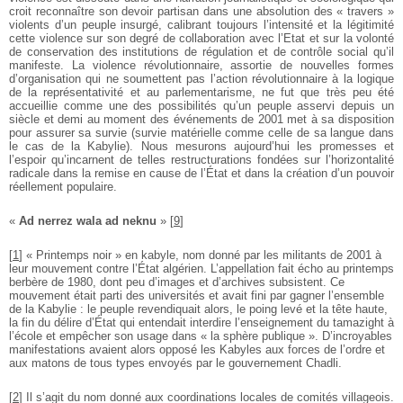
croit reconnaître son devoir partisan dans une absolution des « travers »
violents d’un peuple insurgé, calibrant toujours l’intensité et la légitimité
cette violence sur son degré de collaboration avec l’Etat et sur la volonté
de conservation des institutions de régulation et de contrôle social qu’il
manifeste. La violence révolutionnaire, assortie de nouvelles formes
d’organisation qui ne soumettent pas l’action révolutionnaire à la logique
de la représentativité et au parlementarisme, ne fut que très peu été
accueillie comme une des possibilités qu’un peuple asservi depuis un
siècle et demi au moment des événements de 2001 met à sa disposition
pour assurer sa survie (survie matérielle comme celle de sa langue dans
le cas de la Kabylie). Nous mesurons aujourd’hui les promesses et
l’espoir qu’incarnent de telles restructurations fondées sur l’horizontalité
radicale dans la remise en cause de l’État et dans la création d’un pouvoir
réellement populaire.
«
Ad nerrez wala ad neknu
»
[
9
]
[
1
]
« Printemps noir » en kabyle, nom donné par les militants de 2001 à
leur mouvement contre l’État algérien. L’appellation fait écho au printemps
berbère de 1980, dont peu d’images et d’archives subsistent. Ce
mouvement était parti des universités et avait fini par gagner l’ensemble
de la Kabylie : le peuple revendiquait alors, le poing levé et la tête haute,
la fin du délire d’État qui entendait interdire l’enseignement du tamazight à
l’école et empêcher son usage dans « la sphère publique ». D’incroyables
manifestations avaient alors opposé les Kabyles aux forces de l’ordre et
aux matons de tous types envoyés par le gouvernement Chadli.
[
2
]
Il s’agit du nom donné aux coordinations locales de comités villageois.