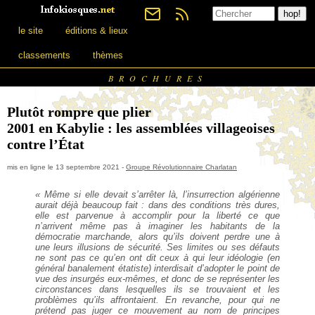
le site
éditions & lieux
classements
thèmes
BROCHURES
Plutôt rompre que plier
2001 en Kabylie : les assemblées villageoises
contre l’État
mis en ligne le 13 septembre 2021 -
Groupe Révolutionnaire Charlatan
« Même si elle devait s’arrêter là, l’insurrection algérienne
aurait déjà beaucoup fait : dans des conditions très dures,
elle est parvenue à accomplir pour la liberté ce que
n’arrivent même pas à imaginer les habitants de la
démocratie marchande, alors qu’ils doivent perdre une à
une leurs illusions de sécurité. Ses limites ou ses défauts
ne sont pas ce qu’en ont dit ceux à qui leur idéologie (en
général banalement étatiste) interdisait d’adopter le point de
vue des insurgés eux-mêmes, et donc de se représenter les
circonstances dans lesquelles ils se trouvaient et les
problèmes qu’ils affrontaient. En revanche, pour qui ne
prétend pas juger ce mouvement au nom de principes