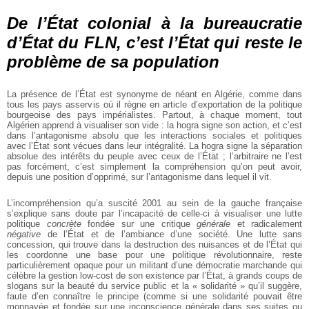
De l’État colonial à la bureaucratie
d’État du FLN, c’est l’État qui reste le
problème de sa population
La présence de l’État est synonyme de néant en Algérie, comme dans
tous les pays asservis où il règne en article d’exportation de la politique
bourgeoise des pays impérialistes. Partout, à chaque moment, tout
Algérien apprend à visualiser son vide : la hogra signe son action, et c’est
dans l’antagonisme absolu que les interactions sociales et politiques
avec l’État sont vécues dans leur intégralité. La hogra signe la séparation
absolue des intérêts du peuple avec ceux de l’État ; l’arbitraire ne l’est
pas forcément, c’est simplement la compréhension qu’on peut avoir,
depuis une position d’opprimé, sur l’antagonisme dans lequel il vit.
L’incompréhension qu’a suscité 2001 au sein de la gauche française
s’explique sans doute par l’incapacité de celle-ci à visualiser une lutte
politique
concrète
fondée sur une critique
générale
et radicalement
négative
de l’État et de l’ambiance d’une société. Une lutte sans
concession, qui trouve dans la destruction des nuisances et de l’État qui
les coordonne une base pour une politique révolutionnaire, reste
particulièrement opaque pour un militant d’une démocratie marchande qui
célèbre la gestion low-cost de son existence par l’État, à grands coups de
slogans sur la beauté du service public et la « solidarité » qu’il suggère,
faute d’en connaître le principe (comme si une solidarité pouvait être
monnayée et fondée sur une inconscience générale dans ses suites ou