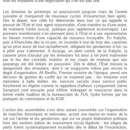
fixer les modalités d’une négociation qui n’en est pas une.
Les émeutes du printemps se poursuivront jusqu’en mars de l’année
suivante et marqueront de nouveaux cycles d’insurrection bien après.
Dès le départ, leur cible fut déterminée dans tout ce qui rappelle le
pouvoir de l’Etat et tout agent responsable, d’une manière ou d’une autre,
de maintenir l’ordre (social, politique puis rapidement économique). Les
premiers manifestants s’en prennent alors à l’État et à ses représentants
en faisant montre d’une capacité de nuisance incroyable. En Kabylie,
puis à Khenchela dès la mi-juin, on incendie à tour de bras des casernes
qu’on prive aussi de tout ravitaillement, obligeant les gendarmes à fuir, ou
à piller pour s’alimenter. À Azazga, en plein centre de la Kabylie, la
caserne prise d’assaut par les émeutiers fut ainsi à tel point malmenée
par le feu des cocktails molotov et les coups de marteau que ses
parpaings ont été réduits en poussière. Dès le début, l’État mesure la
dangerosité des émeutiers, dont il ne soupçonne même pas encore le
degré d’organisation. Ali Benflis, Premier ministre de l’époque, prend une
décision de gestion du conflit qui ne surprend pas : les émeutes sont
réprimées à balle réelles, les services secrets (seul service public
fonctionnel en Algérie comme le rappellera d’ailleurs cyniquement Jaime
Semprun) sont envoyés pour infiltrer, kidnapper et massacrer dans la
bonne vieille tradition de la bureaucratie du FLN, hydre formée par les
pratiques du colonisateur et du KGB.
L’action des assemblées s’est donc autant concentrée sur l’organisation
de marches historiques et nationales, actant une reprise en mains de la
rue sur l’armée et les gendarmes, que sur sa propre élaboration politique
hors des sentiers battus du mouvement social légaliste : les sièges de
partis furent systématiquement incendiés dès le début de l’insurrection,