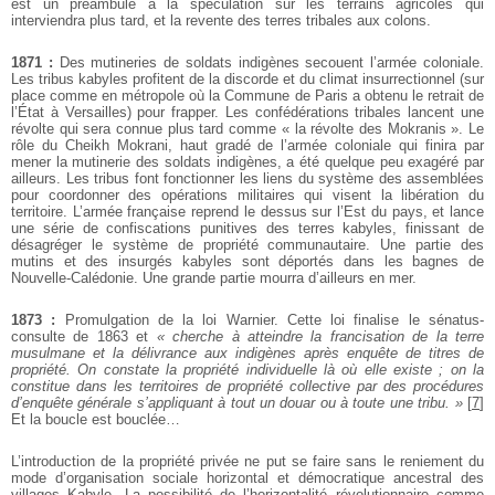
est un préambule à la spéculation sur les terrains agricoles qui
interviendra plus tard, et la revente des terres tribales aux colons.
1871 :
Des mutineries de soldats indigènes secouent l’armée coloniale.
Les tribus kabyles profitent de la discorde et du climat insurrectionnel (sur
place comme en métropole où la Commune de Paris a obtenu le retrait de
l’État à Versailles) pour frapper. Les confédérations tribales lancent une
révolte qui sera connue plus tard comme « la révolte des Mokranis ». Le
rôle du Cheikh Mokrani, haut gradé de l’armée coloniale qui finira par
mener la mutinerie des soldats indigènes, a été quelque peu exagéré par
ailleurs. Les tribus font fonctionner les liens du système des assemblées
pour coordonner des opérations militaires qui visent la libération du
territoire. L’armée française reprend le dessus sur l’Est du pays, et lance
une série de confiscations punitives des terres kabyles, finissant de
désagréger le système de propriété communautaire. Une partie des
mutins et des insurgés kabyles sont déportés dans les bagnes de
Nouvelle-Calédonie. Une grande partie mourra d’ailleurs en mer.
1873 :
Promulgation de la loi Warnier. Cette loi finalise le sénatus-
consulte de 1863 et
« cherche à atteindre la francisation de la terre
musulmane et la délivrance aux indigènes après enquête de titres de
propriété. On constate la propriété individuelle là où elle existe ; on la
constitue dans les territoires de propriété collective par des procédures
d’enquête générale s’appliquant à tout un douar ou à toute une tribu. »
[
7
]
Et la boucle est bouclée…
L’introduction de la propriété privée ne put se faire sans le reniement du
mode d’organisation sociale horizontal et démocratique ancestral des
villages Kabyle. La possibilité de l’horizontalité révolutionnaire comme