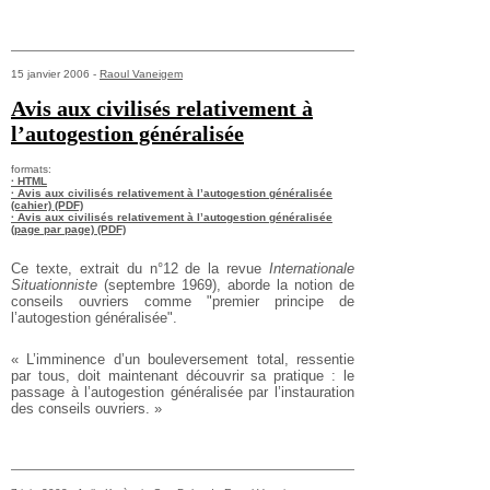
15 janvier 2006 -
Raoul Vaneigem
Avis aux civilisés relativement à
l’autogestion généralisée
formats:
· HTML
· Avis aux civilisés relativement à l’autogestion généralisée
(cahier) (PDF)
· Avis aux civilisés relativement à l’autogestion généralisée
(page par page) (PDF)
Ce texte, extrait du n°12 de la revue
Internationale
Situationniste
(septembre 1969), aborde la notion de
conseils ouvriers comme "premier principe de
l’autogestion généralisée".
« L’imminence d’un bouleversement total, ressentie
par tous, doit maintenant découvrir sa pratique : le
passage à l’autogestion généralisée par l’instauration
des conseils ouvriers. »