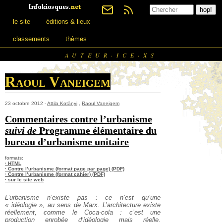
le site
éditions & lieux
classements
thèmes
AUTEUR·ICE·XS
Raoul Vaneigem
23 octobre 2012 -
Attila Kotànyi
,
Raoul Vaneigem
Commentaires contre l’urbanisme
suivi de
Programme élémentaire du
bureau d’urbanisme unitaire
formats:
· HTML
· Contre l’urbanisme (format page par page) (PDF)
· Contre l’urbanisme (format cahier) (PDF)
· sur le site web
L’urbanisme n’existe pas : ce n’est qu’une
« idéologie », au sens de Marx. L’architecture existe
réellement, comme le Coca-cola : c’est une
production enrobée d’idéologie mais réelle,