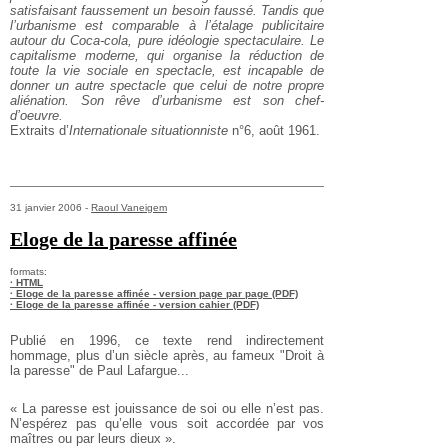
satisfaisant faussement un besoin faussé. Tandis que
l’urbanisme est comparable à l’étalage publicitaire
autour du Coca-cola, pure idéologie spectaculaire. Le
capitalisme moderne, qui organise la réduction de
toute la vie sociale en spectacle, est incapable de
donner un autre spectacle que celui de notre propre
aliénation. Son rêve d’urbanisme est son chef-
d’oeuvre.
Extraits d’
Internationale situationniste
n°6, août 1961.
31 janvier 2006 -
Raoul Vaneigem
Eloge de la paresse affinée
formats:
· HTML
· Eloge de la paresse affinée - version page par page (PDF)
· Eloge de la paresse affinée - version cahier (PDF)
Publié en 1996, ce texte rend indirectement
hommage, plus d’un siècle après, au fameux "Droit à
la paresse" de Paul Lafargue...
« La paresse est jouissance de soi ou elle n’est pas.
N’espérez pas qu’elle vous soit accordée par vos
maîtres ou par leurs dieux ».