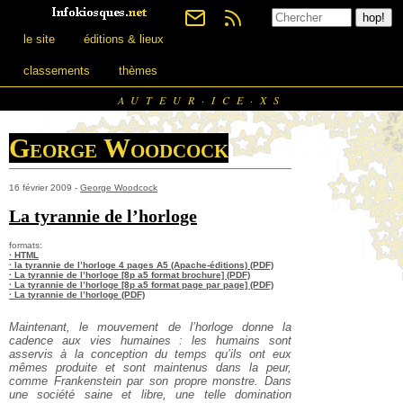
le site
éditions & lieux
classements
thèmes
AUTEUR·ICE·XS
George Woodcock
16 février 2009 -
George Woodcock
La tyrannie de l’horloge
formats:
· HTML
· la tyrannie de l’horloge 4 pages A5 (Apache-éditions) (PDF)
· La tyrannie de l’horloge [8p a5 format brochure] (PDF)
· La tyrannie de l’horloge [8p a5 format page par page] (PDF)
· La tyrannie de l’horloge (PDF)
Maintenant, le mouvement de l’horloge donne la
cadence aux vies humaines : les humains sont
asservis à la conception du temps qu’ils ont eux
mêmes produite et sont maintenus dans la peur,
comme Frankenstein par son propre monstre. Dans
une société saine et libre, une telle domination