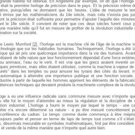
grande fiabilité fut obtenue. En Angleterre par exemple, on dit que l’horlog
 était la première horloge de précision dans le pays. Et la précision même 
elative, puisqu’elles ne donnaient que les heures. L’idée de mesurer le t
é émise par les mathématiciens du 14e siècle, mais cela n’exista pas jusq
t la précision était suffisante pour permettre d’ajouter l’aiguille des minutes
ant le 18e siècle. Il convient de noter que ces deux siècles furent ceux 
une manière telle qu’il fut en mesure de profiter de la révolution industriell
ination sur la société.
e Lewis Mumford
[
2
]
, l’horloge est la machine clé de l’âge de la machine t
echnologie que sur les habitudes humaines. Techniquement, l’horloge a été 
ique qui ait pris une quelconque importance dans la vie des humains. Avant
taient de telle nature que leur fonctionnement dépendait d’une force extérieur
u animaux, l’eau ou le vent. Il est vrai que les grecs avaient inventé un
ues primitives, mais elles étaient utilisées, comme la machine à vapeur de 
urels" dans les temples ou pour amuser les tyrans des cités du levant. ma
automatique à atteindre une importance publique et une fonction sociale. 
ndustrie à partir de laquelle les hommes apprirent les éléments de la fabrica
tences techniques qui devaient produire la machinerie complexe de la révoluti
rloge a eu une influence radicale sans commune mesure avec n’importe que
elle fut le moyen d’atteindre au mieux la régulation et la discipline de
tion industriel. L’horloge a fourni le moyen par lequel le temps - une c
phie n’a encore déterminé sa nature - a pu être mesuré concrètement p
circonférence du cadran. Le temps comme durée commença à être mépri
jours parler et penser en terme de laps de temps tout comme s’il s’était
ps, désormais mesurable en symboles mathématiques, finit par être considér
é et vendu de la même manière que n’importe quel autre bien.