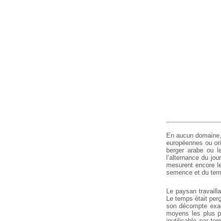
En aucun domaine, 
européennes ou ori
berger arabe ou l
l’alternance du jo
mesurent encore le
semence et du temps
Le paysan travailla
Le temps était per
son décompte exac
moyens les plus pr
inutilisable par t