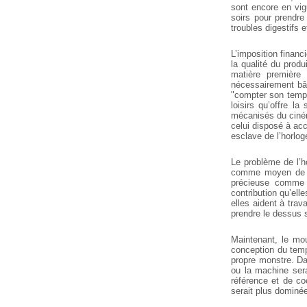
sont encore en vigu
soirs pour prendre 
troubles digestifs e
L’imposition financ
la qualité du prod
matière première 
nécessairement bâcl
"compter son temps
loisirs qu’offre la
mécanisés du cinéma
celui disposé à ac
esclave de l’horloge
Le problème de l’h
comme moyen de co
précieuse comme 
contribution qu’ell
elles aident à tra
prendre le dessus 
Maintenant, le mo
conception du tem
propre monstre. Dan
ou la machine ser
référence et de co
serait plus dominée 