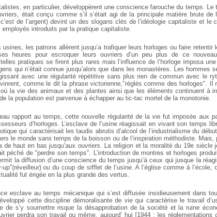
alistes, en particulier, développèrent une conscience farouche du temps. Le
ouvriers, était conçu comme s’il s’était agi de la principale matière brute de l
’est de l’argent) devint un des slogans clés de l’idéologie capitaliste et le 
s employés introduits par la pratique capitaliste.
usines, les patrons allèrent jusqu’a trafiquer leurs horloges ou faire retentir l
ses heures pour escroquer leurs ouvriers d’un peu plus de ce nouveau
telles pratiques se firent plus rares mais l’influence de l’horloge imposa une
 gens qui n’était connue jusqu’alors que dans les monastères. Les hommes s
agissant avec une régularité répétitive sans plus rien de commun avec le ry
evinrent, comme le dit la phrase victorienne,"réglés comme des horloges". Il 
s où la vie des animaux et des plantes ainsi que les éléments continuent à i
 de la population est parvenue à échapper au tic-tac mortel de la monotonie.
au rapport au temps, cette nouvelle régularité de la vie fut imposée aux pa
sesseurs d’horloges. L’esclave de l’usine réagissait en vivant son temps lib
aotique qui caractérisait les taudis abrutis d’alcool de l’industrialisme du débu
rs le monde sans temps de la boisson ou de l’inspiration méthodiste. Mais, p
sa de haut en bas jusqu’aux ouvriers. La religion et la moralité du 19e siècle j
tait péché de "perdre son temps". L’introduction de montres et horloges prod
rmit la diffusion d’une conscience du temps jusqu’à ceux qui jusque la réagi
-up"(réveilleur) ou du coup de sifflet de l’usine. A l’église comme à l’école,
ctualité fut érigée en la plus grande des vertus.
ce esclave au temps mécanique qui s’est diffusée insidieusement dans tou
éveloppé cette discipline démoralisante de vie qui caractérise le travail d’u
e de s’y soumettre risque la désapprobation de la société et la ruine écon
’ouvrier perdra son travail ou même, aujourd’ hui [1944 : les réglementation