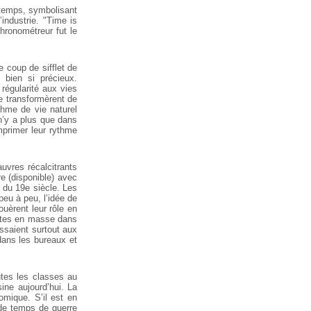
 temps, symbolisant
’industrie. "Time is
chronométreur fut le
e coup de sifflet de
 bien si précieux.
 régularité aux vies
e transformèrent de
thme de vie naturel
n’y a plus que dans
mprimer leur rythme
uvres récalcitrants
re (disponible) avec
t du 19e siècle. Les
eu à peu, l’idée de
ouèrent leur rôle en
uites en masse dans
ssaient surtout aux
 dans les bureaux et
tes les classes au
sine aujourd’hui. La
omique. S’il est en
s de temps de guerre