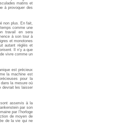
ousculades matins et
ibue à provoquer des
é non plus. En fait,
 le temps comme une
on travail en sera
ommence à son tour à
aigres et monotones
out autant réglés et
risent. Il n’y a que
r de vivre comme un
anique est précieux
mme la machine est
récieuses pour la
es dans la mesure où
devrait les laisser
sont asservis à la
ankenstein par son
umaine par l’horloge
nction de moyen de
ée de la vie qui ne