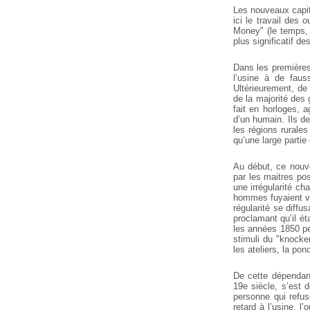
Les nouveaux capit
ici le travail des 
Money" (le temps, c
plus significatif de
Dans les premières 
l’usine à de faus
Ultérieurement, de 
de la majorité des
fait en horloges, 
d’un humain. Ils d
les régions rurale
qu’une large partie
Au début, ce nouve
par les maitres pos
une irrégularité ch
hommes fuyaient ve
régularité se diffu
proclamant qu’il é
les années 1850 pe
stimuli du "knocker
les ateliers, la pon
De cette dépendan
19e siècle, s’est d
personne qui refus
retard à l’usine, l