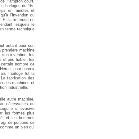
e de Hampton court,
des horloges du 16e
emps en minutes et
u’à l’invention du
. Et la trotteuse ne
pendant lesquels le
e en terme technique
out autant pour son
la première machine
 son invention, les
 et peu fiable : les
 certain nombre de
Héron, pour obtenir
is l’horloge fut la
La fabrication des
tion des machines et
on industrielle.
lle autre machine,
 vie nécessaires au
atégorie si évasive
ar les formes plus
sé, et les hommes
 agi de portions de
é comme un bien qui