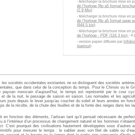
télécharger la brochure mise en p
de l’horloge [8p a5 format brochu
(2.9 Mio)
télécharger la brochure mise en p
de l’horloge [8p a5 format page 
(844.5 kio)
télécharger la brochure mise en p
de l’horloge - PDF (116.3 kio)
- 4
Infoki
version papier diffusée par
(partout)
les sociétés occidentales existantes ne se distinguent des sociétés antérieur
entales, que dans celui de la conception du temps. Pour le Chinois ou le Gr
e paysan mexicain d’aujourd’hui, le temps est représenté par le cour cycl
ur et de la nuit, le passage de saison en saison. Les nomades et les agricul
urs jours depuis le lever jusqu’au coucher du soleil et leurs années en fonc
 de la récolte, de la chute des feuilles et de la fonte des neiges dans les lac
it en fonction des éléments, l’artisan tant qu’il pensait nécessaire de perfec
çu à l’intérieur d’un processus de changement naturel et les hommes n’étaient
t. C’est pourquoi des civilisations hautement développées sous d’autres a
imitifs pour mesurer le temps : le sablier avec son filet de sable ou d’eau
emps couvert et la bougie ou la lampe dont la partie non consumée d’huile in