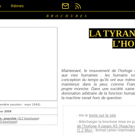
s
thèmes
BROCHURES
LA TYRAN
L’H
Maintenant, le mouvement de l’horloge
aux vies humaines : les humains so
conception du temps qu’ils ont eux même
maintenus dans la peur, comme Fran
propre monstre. Dans une société saine e
domination arbitraire de la fonction humai
la machine serait hors de question.
remière parution : mars 1944)
ier 2009
texte sur le site
lire le
s, anarchie
(117 brochures)
télécharger la brochure mise en p
3 brochures)
de l’horloge 4 pages A5 (Apache-
(1.2 Mio)
- format cahier imprimabl