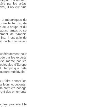
sûrs par les aléas
al, il n’y eut plus
s et mécaniques du
forme le temps, de
e de la soupe et du
’aurait jamais pu se
élément de tyrannie
e. Il est utile de
l de la civilisation
é ultérieurement pour
pée par les experts
inoise même par les
médiévales d’Europe
n du temps que cela
a culture médiévale.
ur faire sonner les
 à leurs occupants,
 la première horloge
nrent des ornements
e n’est pas avant le