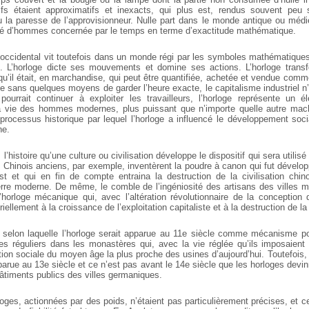
ifs étaient approximatifs et inexacts, qui plus est, rendus souvent peu 
 la paresse de l’approvisionneur. Nulle part dans le monde antique ou médiév
ité d’hommes concernée par le temps en terme d’exactitude mathématique.
ccidental vit toutefois dans un monde régi par les symboles mathématique
e. L’horloge dicte ses mouvements et domine ses actions. L’horloge trans
qu’il était, en marchandise, qui peut être quantifiée, achetée et vendue comm
ue sans quelques moyens de garder l’heure exacte, le capitalisme industriel n
ourrait continuer à exploiter les travailleurs, l’horloge représente un 
 vie des hommes modernes, plus puissant que n’importe quelle autre machin
processus historique par lequel l’horloge a influencé le développement socia
ne.
 l’histoire qu’une culture ou civilisation développe le dispositif qui sera utilis
s Chinois anciens, par exemple, inventèrent la poudre à canon qui fut dévelop
est et qui en fin de compte entraina la destruction de la civilisation ch
erre moderne. De même, le comble de l’ingéniosité des artisans des villes 
 l’horloge mécanique qui, avec l’altération révolutionnaire de la conceptio
iellement à la croissance de l’exploitation capitaliste et à la destruction de l
on selon laquelle l’horloge serait apparue au 11e siècle comme mécanisme po
les réguliers dans les monastères qui, avec la vie réglée qu’ils imposaient
tion sociale du moyen âge la plus proche des usines d’aujourd’hui. Toutefois,
parue au 13e siècle et ce n’est pas avant le 14e siècle que les horloges devi
bâtiments publics des villes germaniques.
ges, actionnées par des poids, n’étaient pas particulièrement précises, et c