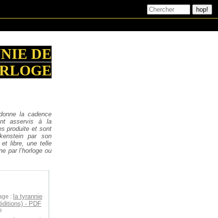
NIE DE
ORLOGE
 donne la cadence
nt asservis à la
s produite et sont
kenstein par son
t libre, une telle
ne par l’horloge ou
la tyrannie
age :
éditions) - PDF
e