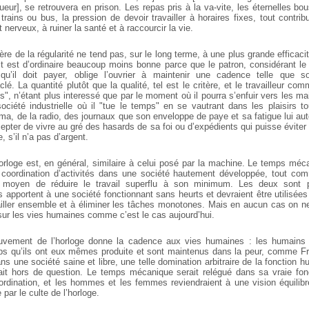
eur], se retrouvera en prison. Les repas pris à la va-vite, les éternelles b
trains ou bus, la pression de devoir travailler à horaires fixes, tout contr
t nerveux, à ruiner la santé et à raccourcir la vie.
ière de la régularité ne tend pas, sur le long terme, à une plus grande efficacit
uit est d’ordinaire beaucoup moins bonne parce que le patron, considérant
qu’il doit payer, oblige l’ouvrier à maintenir une cadence telle que s
é. La quantité plutôt que la qualité, tel est le critère, et le travailleur c
", n’étant plus interessé que par le moment où il pourra s’enfuir vers les m
 société industrielle où il "tue le temps" en se vautrant dans les plaisirs t
, de la radio, des journaux que son enveloppe de paye et sa fatigue lui auto
cepter de vivre au gré des hasards de sa foi ou d’expédients qui puisse évite
, s’il n’a pas d’argent.
orloge est, en général, similaire à celui posé par la machine. Le temps méc
ordination d’activités dans une société hautement développée, tout co
moyen de réduire le travail superflu à son minimum. Les deux sont p
es apportent à une société fonctionnant sans heurts et devraient être utilisé
vailler ensemble et à éliminer les tâches monotones. Mais en aucun cas on ne 
sur les vies humaines comme c’est le cas aujourd’hui.
uvement de l’horloge donne la cadence aux vies humaines : les humains 
ps qu’ils ont eux mêmes produite et sont maintenus dans la peur, comme Fr
s une société saine et libre, une telle domination arbitraire de la fonction h
ait hors de question. Le temps mécanique serait relégué dans sa vraie fo
ordination, et les hommes et les femmes reviendraient à une vision équilibr
par le culte de l’horloge.