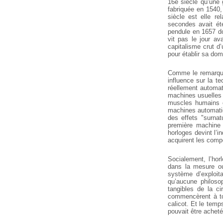
16e siècle qu’une 
fabriquée en 1540,
siècle est elle r
secondes avait ét
pendule en 1657 don
vit pas le jour av
capitalisme crut d’
pour établir sa dom
Comme le remarqu
influence sur la t
réellement automat
machines usuelles é
muscles humains o
machines automatiq
des effets "surnat
première machine 
horloges devint l’i
acquirent les compé
Socialement, l’ho
dans la mesure ou 
système d’exploita
qu’aucune philoso
tangibles de la 
commencèrent à tou
calicot. Et le tem
pouvait être achet