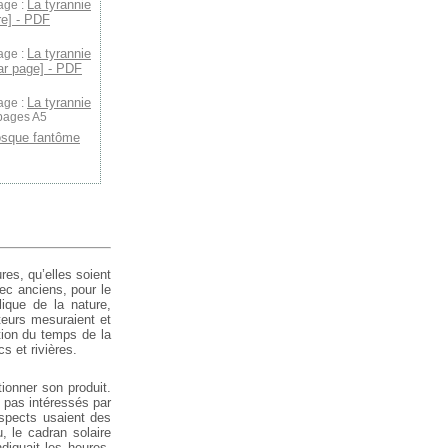
La tyrannie
age :
re] - PDF
La tyrannie
age :
par page] - PDF
La tyrannie
age :
 pages A5
osque fantôme
es, qu’elles soient
ec anciens, pour le
ique de la nature,
teurs mesuraient et
tion du temps de la
s et rivières.
tionner son produit.
 pas intéressés par
spects usaient des
, le cadran solaire
diquait les heures.