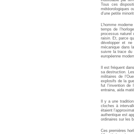
Tous ces disposit
météorologiques ou
d’une petite minor
L’homme moderne o
temps de l’horlog
processus naturel 
raisin. Et, parce q
développer et ne p
mécanique dans la
suivre la trace du 
européenne moder
Il est fréquent dans
sa destruction. Le
militaires de l’Ou
explosifs de la gu
fut l’invention de
entraina, aida matér
Il y a une traditi
cloches à interval
étaient l’approxima
authentique est ap
ordinaires sur les 
Ces premières horlo