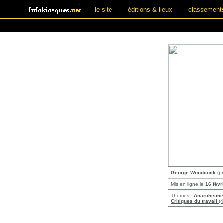
le site
éditions & lieux
classement
George Woodcock
(p
Mis en ligne le
16 févr
Thèmes :
Anarchisme
Critiques du travail
(4