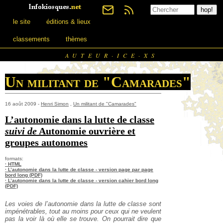
le site
éditions & lieux
classements
thèmes
AUTEUR·ICE·XS
Un militant de "Camarades"
16 août 2009 -
Henri Simon
,
Un militant de "Camarades"
L’autonomie dans la lutte de classe
suivi de
Autonomie ouvrière et
groupes autonomes
formats:
· HTML
· L’autonomie dans la lutte de classe - version page par page
bord long (PDF)
· L’autonomie dans la lutte de classe - version cahier bord long
(PDF)
Les voies de l’autonomie dans la lutte de classe sont
impénétrables, tout au moins pour ceux qui ne veulent
pas la voir là où elle se trouve. On pourrait dire que