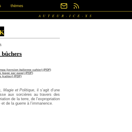
s
thèmes
AUTEUR·ICE·XS
k
k
 bûchers
ampa (version italienne cahier) (PDF)
s (page par page) (PDF)
 (cahier) (PDF)
 Magie et Politique
, il s’agit d’une
sse aux sorcières au travers des
ation de la terre, de l’expropriation
 et de la guerre à l’immanence.