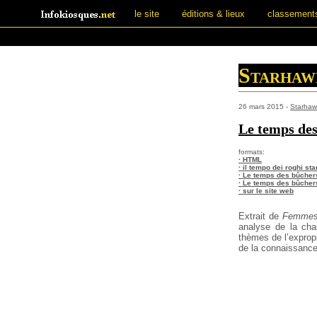
le site
éditions & lieux
classement
Starhaw
26 mars 2015 -
Starhaw
Le temps des
formats:
· HTML
· il tempo dei roghi st
· Le temps des bûcher
· Le temps des bûchers
· sur le site web
Extrait de
Femmes,
analyse de la cha
thèmes de l’expropri
de la connaissance