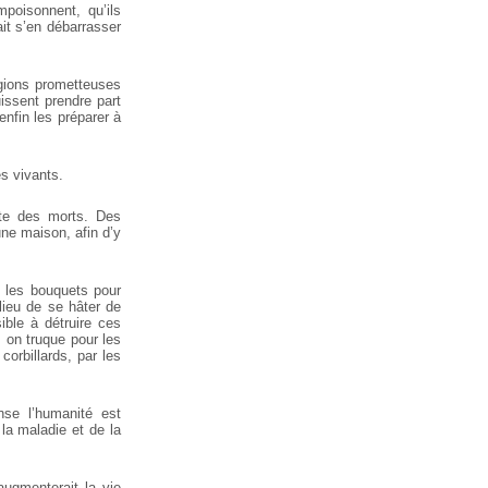
poisonnent, qu’ils
ait s’en débarrasser
igions prometteuses
uissent prendre part
enfin les préparer à
es vivants.
ulte des morts. Des
une maison, afin d’y
t les bouquets pour
lieu de se hâter de
sible à détruire ces
, on truque pour les
orbillards, par les
se l’humanité est
 la maladie et de la
augmenterait la vie