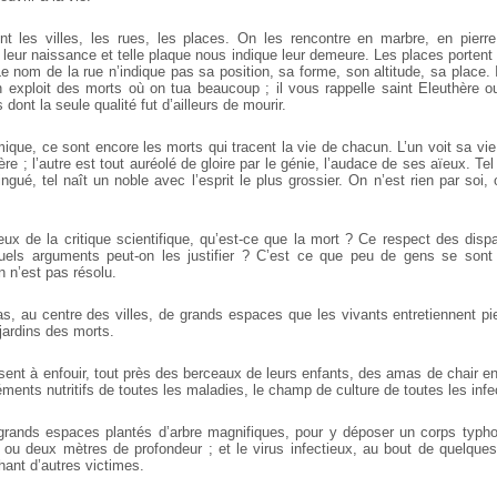
t les villes, les rues, les places. On les rencontre en marbre, en pierre
t leur naissance et telle plaque nous indique leur demeure. Les places portent l
Le nom de la rue n’indique pas sa position, sa forme, son altitude, sa place.
n exploit des morts où on tua beaucoup ; il vous rappelle saint Eleuthère ou
ont la seule qualité fut d’ailleurs de mourir.
ique, ce sont encore les morts qui tracent la vie de chacun. L’un voit sa vie
re ; l’autre est tout auréolé de gloire par le génie, l’audace de ses aïeux. Tel
stingué, tel naît un noble avec l’esprit le plus grossier. On n’est rien par soi,
eux de la critique scientifique, qu’est-ce que la mort ? Ce respect des dispa
quels arguments peut-on les justifier ? C’est ce que peu de gens se sont
n n’est pas résolu.
, au centre des villes, de grands espaces que les vivants entretiennent p
 jardins des morts.
isent à enfouir, tout près des berceaux de leurs enfants, des amas de chair e
éments nutritifs de toutes les maladies, le champ de culture de toutes les infe
grands espaces plantés d’arbre magnifiques, pour y déposer un corps typhoïd
ou deux mètres de profondeur ; et le virus infectieux, au bout de quelques
chant d’autres victimes.