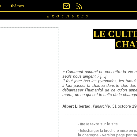
s
thèmes
BROCHURES
LE CULTE
CHA
« Comment pourrait­-on con­naître la vie 
seuls nous dirigent ? [...]
Il faut jeter bas les pyramides, les tumu
il faut
passer la charrue dans le clos des 
débarrasser
l’humanité de ce qu’on appel
morts, de ce qui est le culte de la charogn
Albert Libertad
,
l’anarchie
, 31 octobre 19
texte sur le site
lire le
télécharger la brochure mise en p
la charogne - version page par p