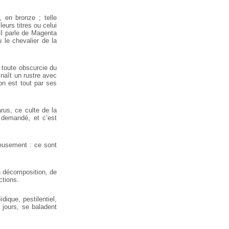
, en bronze ; telle
eurs titres ou celui
 Il parle de Magenta
 le chevalier de la
 toute obscurcie du
 naît un rustre avec
 on est tout par ses
rus, ce culte de la
 demandé, et c’est
ieusement : ce sont
n décomposition, de
ctions.
ique, pestilentiel,
 jours, se baladent