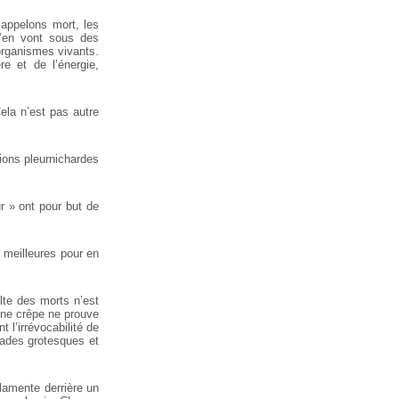
 appelons mort, les
s’en vont sous des
organismes vivants.
re et de l’énergie,
la n’est pas autre
tions pleurnichardes
r » ont pour but de
s meilleures pour en
lte des morts n’est
r une crêpe ne prouve
t l’irrévocabilité de
lcades grotesques et
 lamente derrière un