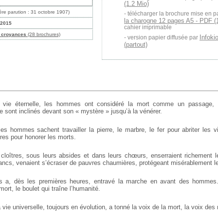
(1.2 Mio)
ère parution : 31 octobre 1907)
télécharger la brochure mise en p
la charogne 12 pages A5 - PDF (
 2015
cahier imprimable
t croyances
(28 brochures)
Infoki
version papier diffusée par
(partout)
 vie éternelle, les hommes ont considéré la mort comme un passage
se sont inclinés devant son « mystère » jusqu’à la vénérer.
 hommes sachent travailler la pierre, le marbre, le fer pour abriter les vi
res pour honorer les morts.
 cloîtres, sous leurs absides et dans leurs chœurs, enserraient richement 
flancs, venaient s’écraser de pauvres chaumières, protégeant misérablement l
s a, dès les premières heures, entravé la marche en avant des hommes.
 mort, le boulet qui traîne l’humanité.
a vie universelle, toujours en évolution, a tonné la voix de la mort, la voix des