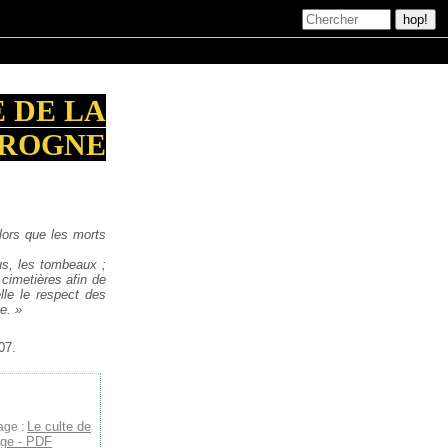
 DE LA
ROGNE
alors que les morts
lus, les tombeaux ;
cimetières afin de
le le respect des
e. »
07.
Le culte de
age :
age - PDF