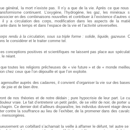
ue général, la mort n’existe pas. Il n’y a que de la vie. Après ce que nous
nsformisme continuent. L’oxygène, l’hydrogène, les gaz, les minéraux 
associer en des combinaisons nouvelles et contribuer à l’existence d’autres 
 il y a circulation des corps, modification dans les aspects de la matiè
ante dans le temps et dans l’espace de la vie et l’activité universelles.
rps rendu à la circulation, sous sa triple forme : solide, liquide, gazeuse.
Ce
s le considérer et le traiter comme tel.
ces conceptions positives et scientifiques ne laissent pas place aux spécula
, le néant.
ue toutes les religions prêcheuses de « vie future » et de « monde meilleu
tion chez ceux que l’on dépouille et que l’on exploite.
agenouiller auprès des cadavres, il convient d’organiser la vie sur des base
de joie et de bien être.
ront de nos théories et de notre dédain ; pure hypocrisie de leur part. Le cu
ouleur vraie. Le fait d’entretenir un petit jardin, de se vêtir de noir, de porte
chagrin. Ce dernier doit d’ailleurs disparaître, les individus doivent réagir devan
tter contre la souffrance au lieu de l’exhiber, de la promener dans des cava
ns mensongères.
tueusement un corbillard s’acharnait la veille à affamer le défunt, tel autre se