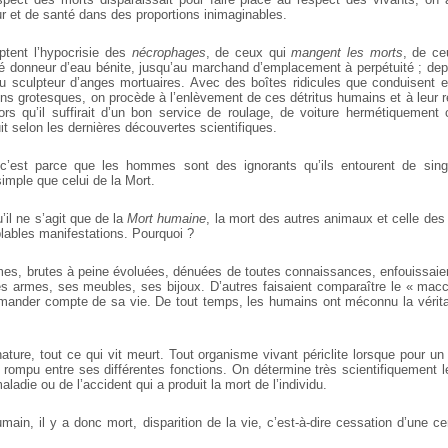
 et de santé dans des proportions inimaginables.
tent l’hypocrisie des
nécrophages
, de ceux qui
mangent les morts
, de ce
ré donneur d’eau bénite, jusqu’au marchand d’emplacement à perpétuité ; de
u sculpteur d’anges mortuaires. Avec des boîtes ridicules que conduisent
ns grotesques, on procède à l’enlèvement de ces détritus humains et à leur ré
lors qu’il suffirait d’un bon service de roulage, de voiture hermétiquement 
it selon les dernières découvertes scientifiques.
 c’est parce que les hommes sont des ignorants qu’ils entourent de singe
mple que celui de la Mort.
’il ne s’agit que de la
Mort humaine
, la mort des autres animaux et celle des
lables manifestations. Pourquoi ?
s, brutes à peine évoluées, dénuées de toutes connaissances, enfouissaie
s armes, ses meubles, ses bijoux. D’autres faisaient comparaître le « ma
demander compte de sa vie. De tout temps, les humains ont méconnu la véritab
ature, tout ce qui vit meurt. Tout organisme vivant périclite lorsque pour u
st rompu entre ses différentes fonctions. On détermine très scientifiquement
ladie ou de l’accident qui a produit la mort de l’individu.
ain, il y a donc mort, disparition de la vie, c’est-à-dire cessation d’une ce
.