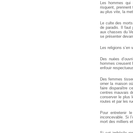
Les hommes qui n’
risquent, prennent 
au plus vite, la me
Le culte des morts
de paradis. Il faut
aux chasses du Vell
se présenter devan
Les religions s’en 
Des nuées d’ouvrie
hommes creusent le 
enfouir respectueus
Des femmes tissent
orner la maison où
faire disparaître c
centres mauvais don
conserver le plus 
routes et par les r
Pour entretenir 
inconcevable. Si l’
mort des milliers et
Si cet imbécile re