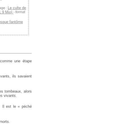
Le culte de
age :
1.9 Mio)
- format
osque fantôme
, comme une étape
vants, ils savaient
les tombeaux, alors
es vivants.
 Il est le « péché
 morts.