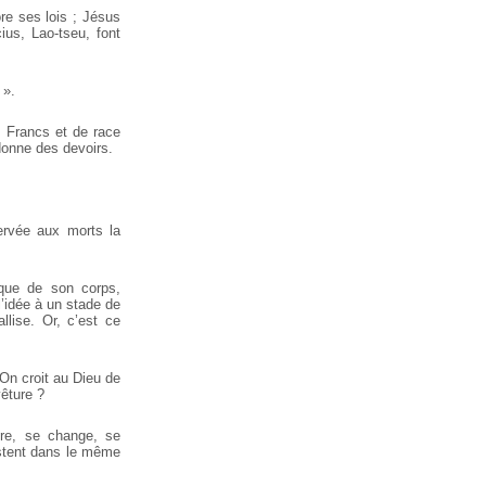
ore ses lois ; Jésus
us, Lao-tseu, font
 ».
s Francs et de race
 donne des devoirs.
ervée aux morts la
ique de son corps,
l’idée à un stade de
llise. Or, c’est ce
 On croit au Dieu de
vêture ?
iore, se change, se
estent dans le même