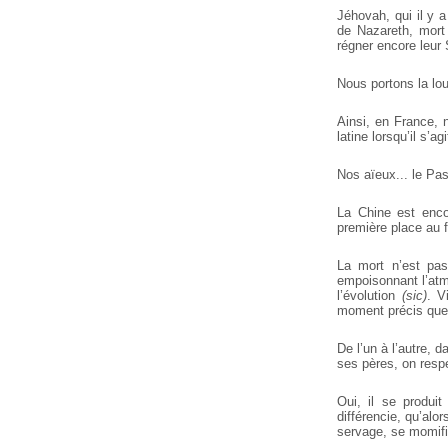
Jéhovah, qui il y a
de Nazareth, mort
régner encore leur
Nous portons la lou
Ainsi, en France, 
latine lorsqu’il s’
Nos aïeux... le Pas
La Chine est enco
première place au f
La mort n’est pas
empoisonnant l’atmo
l’évolution
(sic)
. V
moment précis que le
De l’un à l’autre, 
ses pères, on respe
Oui, il se produit
différencie, qu’al
servage, se momifi