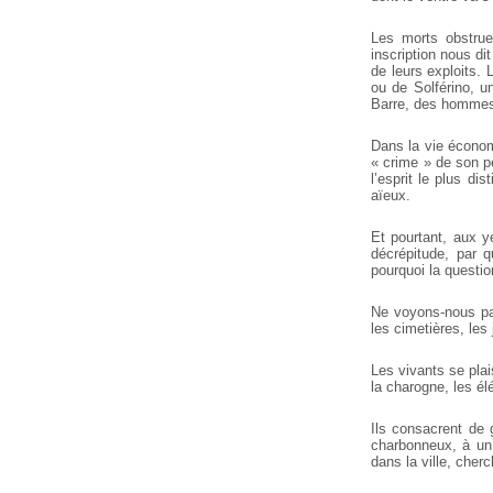
Les morts obstruen
inscription nous di
de leurs exploits. 
ou de Solférino, u
Barre, des hommes d
Dans la vie économ
« crime » de son pè
l’esprit le plus di
aïeux.
Et pourtant, aux y
décrépitude, par 
pourquoi la questio
Ne voyons-nous pas
les cimetières, les
Les vivants se pla
la charogne, les él
Ils consacrent de 
charbonneux, à un 
dans la ville, cher