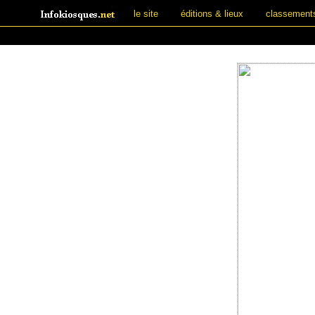
le site
éditions & lieux
classement