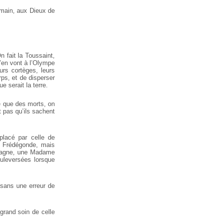
emain, aux Dieux de
 fait la Toussaint,
s’en vont à l’Olympe
urs cortèges, leurs
rps, et de disperser
e serait la terre.
e que des morts, on
ut pas qu’ils sachent
placé par celle de
e Frédégonde, mais
Espagne, une Madame
uleversées lorsque
 sans une erreur de
 grand soin de celle