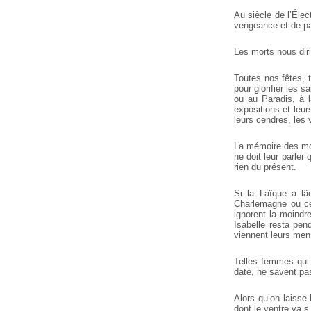
Au siècle de l’Éle
vengeance et de pa
Les morts nous dir
Toutes nos fêtes, 
pour glorifier les 
ou au Paradis, à l
expositions et leur
leurs cendres, les 
La mémoire des mor
ne doit leur parler 
rien du présent.
Si la Laïque a lâ
Charlemagne ou ce
ignorent la moindr
Isabelle resta pe
viennent leurs men
Telles femmes qui 
date, ne savent pas
Alors qu’on laisse 
dont le ventre va s’