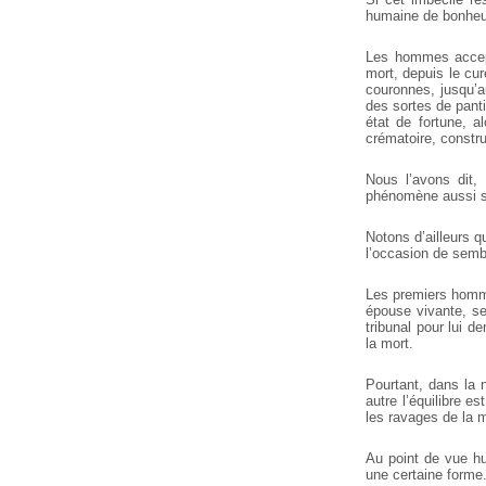
humaine de bonheur
Les hommes accep
mort, depuis le cu
couronnes, jusqu’a
des sortes de panti
état de fortune, a
crématoire, constru
Nous l’avons dit,
phénomène aussi si
Notons d’ailleurs qu
l’occasion de semb
Les premiers homme
épouse vivante, se
tribunal pour lui 
la mort.
Pourtant, dans la n
autre l’équilibre e
les ravages de la ma
Au point de vue hum
une certaine forme