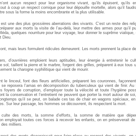
ont aucun respect pour leur organisme vivant, qu’ils épuisent, qu’ils em
tout à coup un respect comique pour leur dépouille mortelle, alors qu’il faudr
ttre sous la forme la moins encombrante et la plus utilisable.
 est une des plus grossières aberrations des vivants. C’est un reste des rel
 préparer aux morts la visite de l’au-delà, leur mettre des armes pour qu’il p
éda, quelques nourriture pour leur voyage, leur donner le suprême viatique, 
t Dieu.
vont, mais leurs formulent ridicules demeurent. Les morts prennent la place d
rs, d’ouvrières emploient leurs aptitudes, leur énergie à entretenir le c
sol, taillent la pierre et le marbre, forgent des grilles, préparent à eux tous 
ement la charogne syphilitique qui vient de mourir.
 le linceul, font des fleurs artificielles, préparent les couronnes, façonnen
 se reposera l’amas en décomposition du tuberculeux qui vient de finir. Au 
es foyers de corruption, d’employer toute la vélocité et toute l’hygiène pos
t la conservation et l’entretient ne peuvent que porter la mort autour de soi
longtemps qu’il se peut, on balade ces tas de chair en wagons spéciaux, en c
ues. Sur leur passage, les hommes se découvrent, ils respectent la mort.
le culte des morts, la somme d’efforts, la somme de matière que dépen
on employait toutes ces forces à recevoir les enfants, on en préserverait de
 des milliers.
spect des morts disparaissait pour faire place au respect des vivants, on 