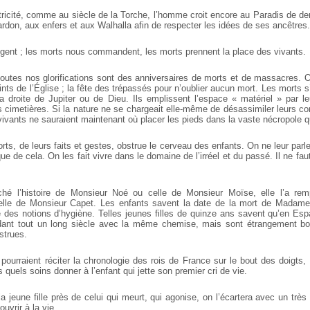
ctricité, comme au siècle de la Torche, l’homme croit encore au Paradis de d
rdon, aux enfers et aux Walhalla afin de respecter les idées de ses ancêtres.
igent ; les morts nous commandent, les morts prennent la place des vivants.
toutes nos glorifications sont des anniversaires de morts et de massacres. On
saints de l’Église ; la fête des trépassés pour n’oublier aucun mort. Les morts 
a droite de Jupiter ou de Dieu. Ils emplissent l’espace « matériel » par le
s cimetières. Si la nature ne se chargeait elle-même de désassimiler leurs co
vivants ne sauraient maintenant où placer les pieds dans la vaste nécropole qu
ts, de leurs faits et gestes, obstrue le cerveau des enfants. On ne leur parl
que de cela. On les fait vivre dans le domaine de l’irréel et du passé. Il ne fa
ché l’histoire de Monsieur Noé ou celle de Monsieur Moïse, elle l’a rem
lle de Monsieur Capet. Les enfants savent la date de la mort de Madam
e des notions d’hygiène. Telles jeunes filles de quinze ans savent qu’en 
ndant tout un long siècle avec la même chemise, mais sont étrangement bo
strues.
pourraient réciter la chronologie des rois de France sur le bout des doigts,
 quels soins donner à l’enfant qui jette son premier cri de vie.
la jeune fille près de celui qui meurt, qui agonise, on l’écartera avec un très
ouvrir à la vie.