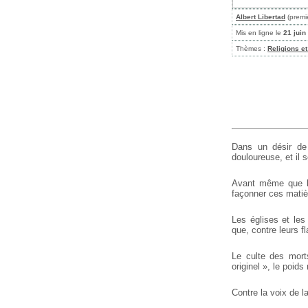
Albert Libertad
(premi
Mis en ligne le
21 juin
Thèmes :
Religions e
Dans un désir de
douloureuse, et il 
Avant même que les
façonner ces matiè
Les églises et les
que, contre leurs 
Le culte des mort
originel », le poids
Contre la voix de l