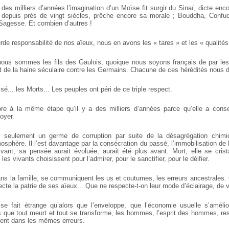
 des milliers d’années l’imagination d’un Moïse fit surgir du Sinaï, dicte enc
 depuis près de vingt siècles, prêche encore sa morale ; Bouddha, Confuci
 Sagesse. Et combien d’autres !
rde responsabilité de nos aïeux, nous en avons les « tares » et les « qualités
nous sommes les fils des Gaulois, quoique nous soyons français de par le
agit de la haine séculaire contre les Germains. Chacune de ces hérédités nous
sé... les Morts... Les peuples ont péri de ce triple respect.
re à la même étape qu’il y a des milliers d’années parce qu’elle a cons
oyer.
 seulement un germe de corruption par suite de la désagrégation chim
sphère. Il l’est davantage par la consécration du passé, l’immobilisation de 
ivant, sa pensée aurait évoluée, aurait été plus avant. Mort, elle se crista
s vivants choisissent pour l’admirer, pour le sanctifier, pour le déifier.
dans la famille, se communiquent les us et coutumes, les erreurs ancestrales.
cte la patrie de ses aïeux... Que ne respecte-t-on leur mode d’éclairage, de 
 se fait étrange qu’alors que l’enveloppe, que l’économie usuelle s’amél
ors que tout meurt et tout se transforme, les hommes, l’esprit des hommes, r
ent dans les mêmes erreurs.