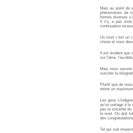
Mais au point de v
phénomènes de tra
formes diverses s’
Il n’y a pas mort,
continuation incess
Un mort c’est un co
chose et nous devon
Il est évident que 
sur l’âme, l’au-delà
Mais nous savons q
susciter la résigna
Plutôt que de nous 
retirer un maximum 
Les gens s’indigne
qu’un outrage à la d
pas la sincérité du 
la mort. On doit lu
des congratulatio
Tel qui suit respec