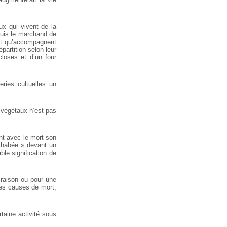
ux qui vivent de la
puis le marchand de
 et qu’accompagnent
partition selon leur
closes et d’un four
ries cultuelles un
 végétaux n’est pas
nt avec le mort son
cchabée » devant un
le signification de
n raison ou pour une
 les causes de mort,
rtaine activité sous